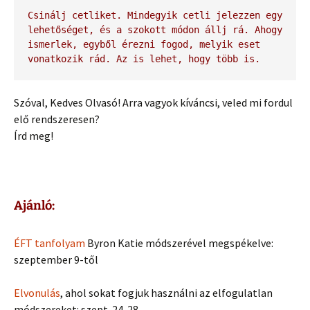
Csinálj cetliket. Mindegyik cetli jelezzen egy 
lehetőséget, és a szokott módon állj rá. Ahogy 
ismerlek, egyből érezni fogod, melyik eset 
vonatkozik rád. Az is lehet, hogy több is.
Szóval, Kedves Olvasó! Arra vagyok kíváncsi, veled mi fordul
elő rendszeresen?
Írd meg!
Ajánló:
ÉFT tanfolyam
Byron Katie módszerével megspékelve:
szeptember 9-től
Elvonulás
, ahol sokat fogjuk használni az elfogulatlan
módszereket: szept. 24-28.