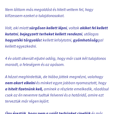
Nem láttam más megoldást és hitelt vettem fel, hogy
kifizessem ezeket a tulajdonosokat.
Volt, aki miatt
sürgősen kellett lépni
, voltak
akiket fel kellett
kutatni
,
bejegyzett terheket kellett rendezni
, utólagos
hagyatéki tárgyalás
t kellett lefolytatni,
gyámhatóság
gal
kellett egyezkedni.
4 év alatt sikerült eljutni odáig, hogy már csak két tulajdonos
maradt, a feleségem és az apósom.
A házat meghirdettük, de hiába jöttek megnézni, valahogy
nem akart elkelni
és minket egyre jobban nyomasztott, hogy
a hitelt fizetnünk kell,
aminek a részlete emelkedik, ráadásul
csak az én nevemre tudtuk felvenni és a határidő, amire ezt
terveztük már régen lejárt.
Úgy éreztük, hogy nem a saját terhünket cipeljük
és már