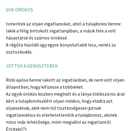
SOK ÖRÖKÖS
Ismeritek az olyan ingatlanokat, ahol a tulajdonos benne
lakik a félig birtokolt ingatlanjában, a másik fele a volt
házastársé és számos örökösé.
A régóta húzódó ügy egyre bonyolultabb lesz, nehéz az
osztozkodás.
JÖTTEK A GENGSZTEREK
Robi apósa benne lakott az ingatlanban, de nem volt olyan
állapotban, hogy kifizesse a többieket.
Az egyik örökös közben meghalt és a lánya többszörös árat
kért a tulajdonrészéért olyan módon, hogy eladta azt
olyanoknak, akik nem túl tisztességesen jutnak
ingatlanokhoz és ellehetetlenítik a tulajdonost, akinek
nincs más lehetősége, mint megválni az ingatlantól.
Értitek(!?)