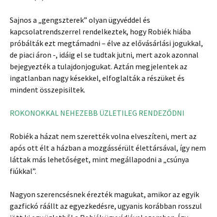
Sajnos a „gengszterek” olyan ügyvéddel és
kapcsolatrendszerrel rendelkeztek, hogy Robiék hiába
próbálták ezt megtámadni – élve az elővásárlási jogukkal,
de piaci áron -, idáig el se tudtak jutni, mert azok azonnal
bejegyezték a tulajdonjogukat. Aztán megjelentek az
ingatlanban nagy késekkel, elfoglalták a részüket és
mindent összepisiltek.
ROKONOKKAL NEHEZEBB ÜZLETILEG RENDEZŐDNI
Robiék a házat nem szerették volna elveszíteni, mert az
após ott élt a házban a mozgássérült élettársával, így nem
láttak más lehetőséget, mint megállapodni a „csúnya
fiúkkal”.
Nagyon szerencsésnek érezték magukat, amikor az egyik
gazfickó ráállt az egyezkedésre, ugyanis korábban rosszul