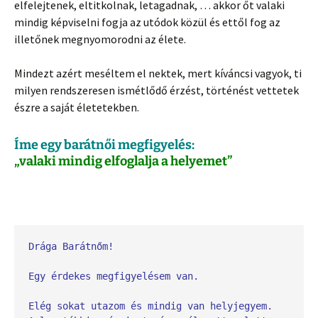
elfelejtenek, eltitkolnak, letagadnak, … akkor őt valaki
mindig képviselni fogja az utódok közül és ettől fog az
illetőnek megnyomorodni az élete.
Mindezt azért meséltem el nektek, mert kíváncsi vagyok, ti
milyen rendszeresen ismétlődő érzést, történést vettetek
észre a saját életetekben.
Íme egy barátnői megfigyelés:
„valaki mindig elfoglalja a helyemet”
Drága Barátnőm!
Egy érdekes megfigyelésem van.
Elég sokat utazom és mindig van helyjegyem.