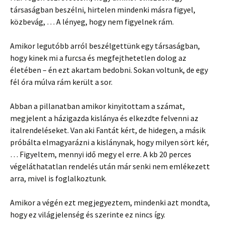
társaságban beszélni, hirtelen mindenki másra figyel,
közbevág, … A lényeg, hogy nem figyelnek rám.
Amikor legutóbb arról beszélgettünk egy társaságban,
hogy kinek mi a furcsa és megfejthetetlen dolog az
életében – én ezt akartam bedobni. Sokan voltunk, de egy
fél óra múlva rám került a sor.
Abban a pillanatban amikor kinyitottam a számat,
megjelent a házigazda kislánya és elkezdte felvenni az
italrendeléseket. Van aki Fantát kért, de hidegen, a másik
próbálta elmagyarázni a kislánynak, hogy milyen sört kér,
… Figyeltem, mennyi idő megy el erre. A kb 20 perces
végeláthatatlan rendelés után már senki nem emlékezett
arra, mivel is foglalkoztunk.
Amikor a végén ezt megjegyeztem, mindenki azt mondta,
hogy ez világjelenség és szerinte ez nincs így.