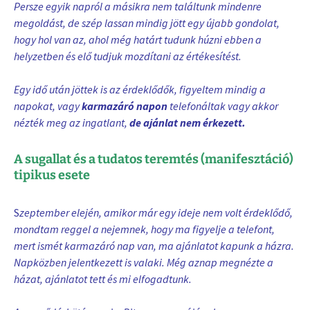
Persze egyik napról a másikra nem találtunk mindenre
megoldást, de szép lassan mindig jött egy újabb gondolat,
hogy hol van az, ahol még határt tudunk húzni ebben a
helyzetben és elő tudjuk mozdítani az értékesítést.
Egy idő után jöttek is az érdeklődők, figyeltem mindig a
napokat, vagy
karmazáró napon
telefonáltak vagy akkor
nézték meg az ingatlant,
de ajánlat nem érkezett.
A sugallat és a tudatos teremtés (manifesztáció)
tipikus esete
S
zeptember elején, amikor már egy ideje nem volt érdeklődő,
mondtam reggel a nejemnek, hogy ma figyelje a telefont,
mert ismét karmazáró nap van, ma ajánlatot kapunk a házra.
Napközben jelentkezett is valaki. Még aznap megnézte a
házat, ajánlatot tett és mi elfogadtunk.