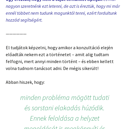
nagyon szeretnénk ezt letenni, de azt is éreztük, hogy mi már
ennél többet nem tudunk magunktól tenni, ezért fordultunk
hozzád segítségért.
——————
El tudjátok képzelni, hogy amikor a konzultáció elején
előadták nekem ezt a történetet – amit alig tudtam
felfogni, mert annyi minden történt – és ebben kellett
volna tudnom tanácsot adni. De mégis sikerült!
Abban hiszek, hogy:
minden probléma mögött tudati
és sorstani elakadás húzódik.
Ennek feloldása a helyzet
megoldását is megkönnyíti és