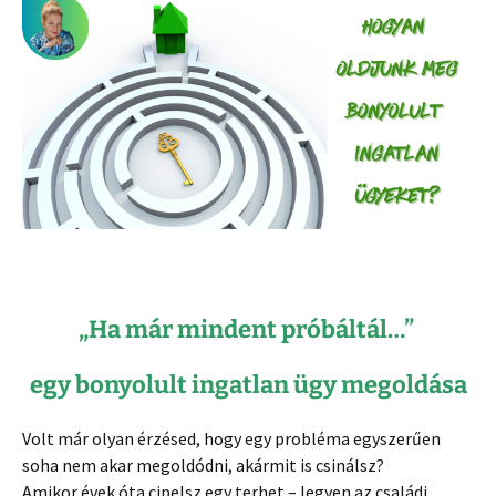
„Ha már mindent próbáltál…”
egy bonyolult ingatlan ügy megoldása
Volt már olyan érzésed, hogy egy probléma egyszerűen
soha nem akar megoldódni, akármit is csinálsz?
Amikor évek óta cipelsz egy terhet – legyen az családi