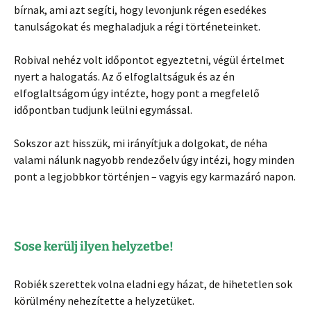
bírnak, ami azt segíti, hogy levonjunk régen esedékes
tanulságokat és meghaladjuk a régi történeteinket.
Robival nehéz volt időpontot egyeztetni, végül értelmet
nyert a halogatás. Az ő elfoglaltságuk és az én
elfoglaltságom úgy intézte, hogy pont a megfelelő
időpontban tudjunk leülni egymással.
Sokszor azt hisszük, mi irányítjuk a dolgokat, de néha
valami nálunk nagyobb rendezőelv úgy intézi, hogy minden
pont a legjobbkor történjen – vagyis egy karmazáró napon.
Sose kerülj ilyen helyzetbe!
Robiék szerettek volna eladni egy házat, de hihetetlen sok
körülmény nehezítette a helyzetüket.