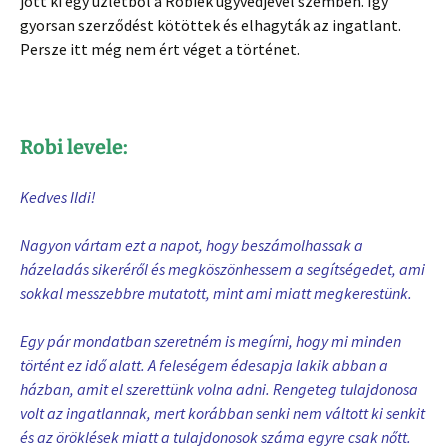
jött ki egy üzletből a Robiék ügyvédjével szemben. Így
gyorsan szerződést kötöttek és elhagyták az ingatlant.
Persze itt még nem ért véget a történet.
Robi levele:
Kedves Ildi!
Nagyon vártam ezt a napot, hogy beszámolhassak a
házeladás sikeréről és megköszönhessem a segítségedet, ami
sokkal messzebbre mutatott, mint ami miatt megkerestünk.
Egy pár mondatban szeretném is megírni, hogy mi minden
történt ez idő alatt. A feleségem édesapja lakik abban a
házban, amit el szerettünk volna adni. Rengeteg tulajdonosa
volt az ingatlannak, mert korábban senki nem váltott ki senkit
és az öröklések miatt a tulajdonosok száma egyre csak nőtt.