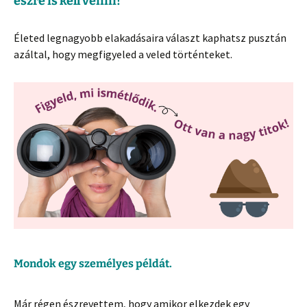
észre is kell venni!
Életed legnagyobb elakadásaira választ kaphatsz pusztán
azáltal, hogy megfigyeled a veled történteket.
Mondok egy személyes példát.
Már régen észrevettem, hogy amikor elkezdek egy