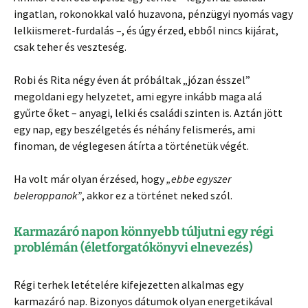
ingatlan, rokonokkal való huzavona, pénzügyi nyomás vagy
lelkiismeret-furdalás –, és úgy érzed, ebből nincs kijárat,
csak teher és veszteség.
Robi és Rita négy éven át próbáltak „józan ésszel”
megoldani egy helyzetet, ami egyre inkább maga alá
gyűrte őket – anyagi, lelki és családi szinten is. Aztán jött
egy nap, egy beszélgetés és néhány felismerés, ami
finoman, de véglegesen átírta a történetük végét.
Ha volt már olyan érzésed, hogy
„ebbe egyszer
beleroppanok”
, akkor ez a történet neked szól.
Karmazáró napon könnyebb túljutni egy régi
problémán (életforgatókönyvi elnevezés)
Régi terhek letételére kifejezetten alkalmas egy
karmazáró nap. Bizonyos dátumok olyan energetikával