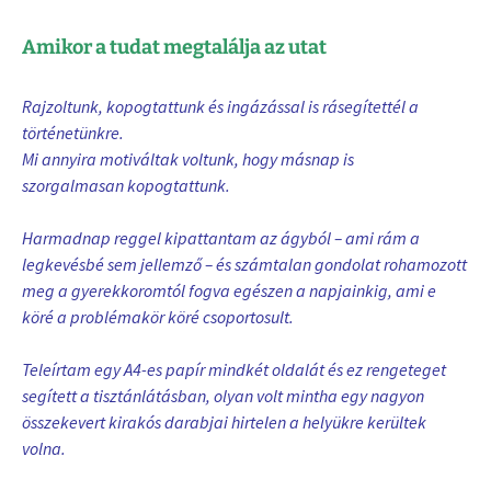
Amikor a tudat megtalálja az utat
Rajzoltunk, kopogtattunk és ingázással is rásegítettél a
történetünkre.
Mi annyira motiváltak voltunk, hogy másnap is
szorgalmasan kopogtattunk.
Harmadnap reggel kipattantam az ágyból – ami rám a
legkevésbé sem jellemző – és számtalan gondolat rohamozott
meg a gyerekkoromtól fogva egészen a napjainkig, ami e
köré a problémakör köré csoportosult.
Teleírtam egy A4-es papír mindkét oldalát és ez rengeteget
segített a tisztánlátásban, olyan volt mintha egy nagyon
összekevert kirakós darabjai hirtelen a helyükre kerültek
volna.