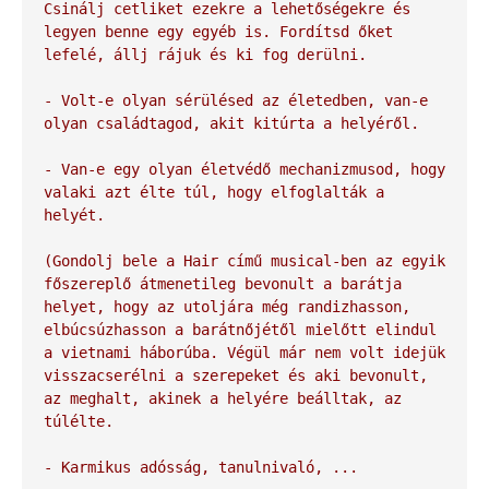
Csinálj cetliket ezekre a lehetőségekre és 
legyen benne egy egyéb is. Fordítsd őket 
lefelé, állj rájuk és ki fog derülni.

- Volt-e olyan sérülésed az életedben, van-e 
olyan családtagod, akit kitúrta a helyéről.

- Van-e egy olyan életvédő mechanizmusod, hogy 
valaki azt élte túl, hogy elfoglalták a 
helyét.

(Gondolj bele a Hair című musical-ben az egyik 
főszereplő átmenetileg bevonult a barátja 
helyet, hogy az utoljára még randizhasson, 
elbúcsúzhasson a barátnőjétől mielőtt elindul 
a vietnami háborúba. Végül már nem volt idejük 
visszacserélni a szerepeket és aki bevonult, 
az meghalt, akinek a helyére beálltak, az 
túlélte.

- Karmikus adósság, tanulnivaló, ...
