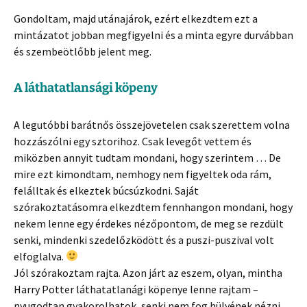
Gondoltam, majd utánajárok, ezért elkezdtem ezt a
mintázatot jobban megfigyelni és a minta egyre durvábban
és szembeötlőbb jelent meg.
A láthatatlansági köpeny
A legutóbbi barátnős összejövetelen csak szerettem volna
hozzászólni egy sztorihoz. Csak levegőt vettem és
miközben annyit tudtam mondani, hogy szerintem … De
mire ezt kimondtam, nemhogy nem figyeltek oda rám,
felálltak és elkeztek búcsúzkodni. Saját
szórakoztatásomra elkezdtem fennhangon mondani, hogy
nekem lenne egy érdekes nézőpontom, de meg se rezdült
senki, mindenki szedelőzködött és a puszi-puszival volt
elfoglalva.
Jól szórakoztam rajta. Azon járt az eszem, olyan, mintha
Harry Potter láthatatlanági köpenye lenne rajtam –
nyugodtan gyakorolhatok, senki nem fog hülyének nézni.