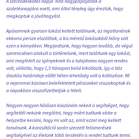
A szerződéskötés napja Rita nagypapájának a
születésnapjára esett, ami által tényleg úgy éreztük, hogy
megkaptuk a jóváhagyást.
Apósomnak gyorsan lakást kellett találnunk, az ingatlanárak
ekkorra persze elszálltak, a kis méretű lakásokból hiány volt
ezen a környéken. Megijedtünk, hogy hogyan tovább, de végül
szerencsésen alakult a történetünk, mert találtunk egy lakást,
ami megfelelt az igényeknek és a tulajdonos nagyon rendes
volt, vállalta, hogy 1,5 hónapon belül kiköltözik, így a ház
átadási határideje előtti héten lehetőség volt a költözésre. Mi
a nejemmel közösen belefektetett pénzünket visszakaptuk és
a napokban visszafizethetjük a hitelt.
Nagyon-nagyon hálásan köszönöm neked a segítséget, hogy
segítettél nekünk meglátni, hogy miért tudtunk ebbe a
helyzetbe kerülni, hogy mi volt az, amit ezzel meg kellett
tanulnunk. A konzultáció során szerzett felismerések
segítségével az életünk több területén is rendet tudtunk tenni.