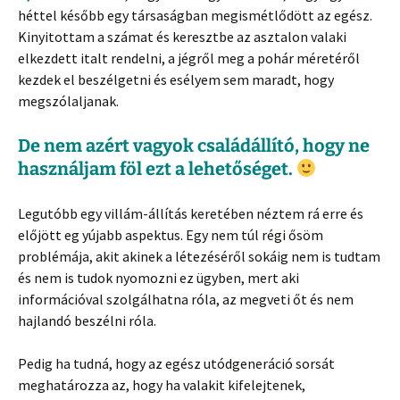
héttel később egy társaságban megismétlődött az egész.
Kinyitottam a számat és keresztbe az asztalon valaki
elkezdett italt rendelni, a jégről meg a pohár méretéről
kezdek el beszélgetni és esélyem sem maradt, hogy
megszólaljanak.
De nem azért vagyok családállító, hogy ne
használjam föl ezt a lehetőséget.
Legutóbb egy villám-állítás keretében néztem rá erre és
előjött eg yújabb aspektus. Egy nem túl régi ősöm
problémája, akit akinek a létezéséről sokáig nem is tudtam
és nem is tudok nyomozni ez ügyben, mert aki
információval szolgálhatna róla, az megveti őt és nem
hajlandó beszélni róla.
Pedig ha tudná, hogy az egész utódgeneráció sorsát
meghatározza az, hogy ha valakit kifelejtenek,