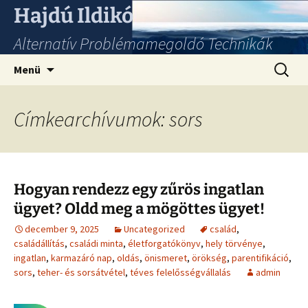
Hajdú Ildikó
Alternatív Problémamegoldó Technikák
Ugrás
Keresés
Menü
a
tartalomhoz
Címkearchívumok: sors
Hogyan rendezz egy zűrös ingatlan
ügyet? Oldd meg a mögöttes ügyet!
december 9, 2025
Uncategorized
család
,
családállítás
,
családi minta
,
életforgatókönyv
,
hely törvénye
,
ingatlan
,
karmazáró nap
,
oldás
,
önismeret
,
örökség
,
parentifikáció
,
sors
,
teher- és sorsátvétel
,
téves felelősségvállalás
admin