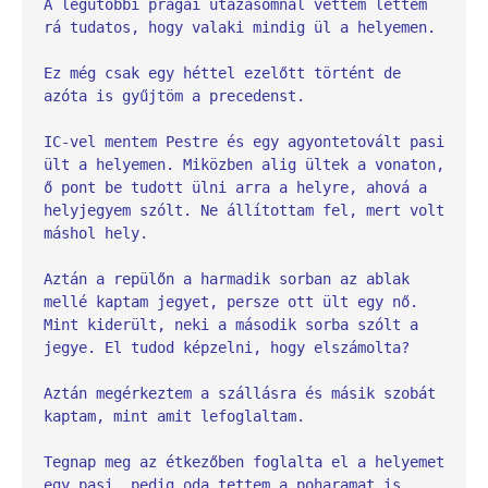
A legutóbbi prágai utazásomnál vettem lettem 
rá tudatos, hogy valaki mindig ül a helyemen.
Ez még csak egy héttel ezelőtt történt de 
azóta is gyűjtöm a precedenst.
IC-vel mentem Pestre és egy agyontetovált pasi 
ült a helyemen. Miközben alig ültek a vonaton, 
ő pont be tudott ülni arra a helyre, ahová a 
helyjegyem szólt. Ne állítottam fel, mert volt 
máshol hely.
Aztán a repülőn a harmadik sorban az ablak 
mellé kaptam jegyet, persze ott ült egy nő. 
Mint kiderült, neki a második sorba szólt a 
jegye. El tudod képzelni, hogy elszámolta?
Aztán megérkeztem a szállásra és másik szobát 
kaptam, mint amit lefoglaltam.
Tegnap meg az étkezőben foglalta el a helyemet 
egy pasi, pedig oda tettem a poharamat is.