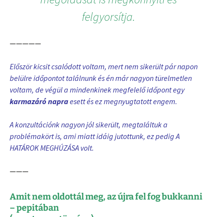
felgyorsítja.
—————
Először kicsit csalódott voltam, mert nem sikerült pár napon
belülre időpontot találnunk és én már nagyon türelmetlen
voltam, de végül a mindenkinek megfelelő időpont egy
karmazáró napra
esett és ez megnyugtatott engem.
A konzultációnk nagyon jól sikerült, megtaláltuk a
problémakört is, ami miatt idáig jutottunk, ez pedig A
HATÁROK MEGHÚZÁSA volt.
———
Amit nem oldottál meg, az újra fel fog bukkanni
– pepitában