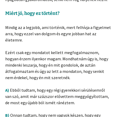
Miért jó, hogy ez történt?
Mindig az a legjobb, ami történik, mert felhívja a figyelmet
arra, hogy ezzel van dolgom és egyre jobban hat az
életemre.
Ezért csak egy mondatot kellett megfogalmaznom,
hogyan érzem ilyenkor magam. Mondhatnám úgy is, hogy
mindenki leszarja, hogy én mit gondolok, de aztán
átfogalmaztam és úgy az lett a mondaton, hogy senkit
nem érdekel, hogy én mit szeretnék.
A)
Ebből tudtam, hogy egy régi gyerekkori sérülésemről
van szó, amit már százszor elővettem meggyógyítottam,
de most egy újabb ból ismét ránéztem.
B)
Onnan tudtam, hogy nem vagyok készen, hogy egy