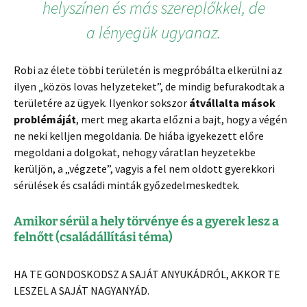
helyszínen és más szereplőkkel, de
a lényegük ugyanaz.
Robi az élete többi területén is megpróbálta elkerülni az
ilyen „közös lovas helyzeteket”, de mindig befurakodtak a
területére az ügyek. Ilyenkor sokszor
átvállalta mások
problémáját
, mert meg akarta előzni a bajt, hogy a végén
ne neki kelljen megoldania. De hiába igyekezett előre
megoldani a dolgokat, nehogy váratlan heyzetekbe
kerüljön, a „végzete”, vagyis a fel nem oldott gyerekkori
sérülések és családi minták győzedelmeskedtek.
Amikor sérül a hely törvénye és a gyerek lesz a
felnőtt (családállítási téma)
HA TE GONDOSKODSZ A SAJÁT ANYUKÁDRÓL, AKKOR TE
LESZEL A SAJÁT NAGYANYÁD.