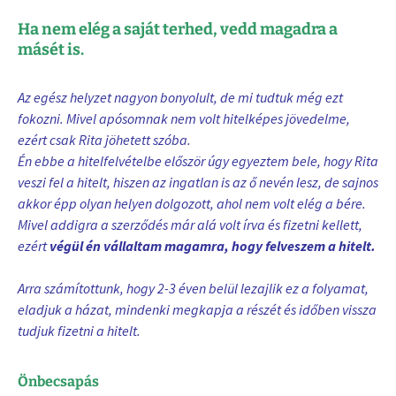
Ha nem elég a saját terhed, vedd magadra a
másét is.
Az egész helyzet nagyon bonyolult, de mi tudtuk még ezt
fokozni. Mivel apósomnak nem volt hitelképes jövedelme,
ezért csak Rita jöhetett szóba.
Én ebbe a hitelfelvételbe először úgy egyeztem bele, hogy Rita
veszi fel a hitelt, hiszen az ingatlan is az ő nevén lesz, de sajnos
akkor épp olyan helyen dolgozott, ahol nem volt elég a bére.
Mivel addigra a szerződés már alá volt írva és fizetni kellett,
ezért
végül én vállaltam magamra, hogy felveszem a hitelt.
Arra számítottunk, hogy 2-3 éven belül lezajlik ez a folyamat,
eladjuk a házat, mindenki megkapja a részét és időben vissza
tudjuk fizetni a hitelt.
Önbecsapás