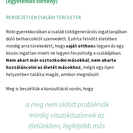
(egyetemes törvény)
RENDEZETLEN CSALÁDI TERÜLETEK
Robi gyerekkorában a család többgenerációs ingatlanjában
dúló belharcoktól szenvedett. Ezérta felnőtt életében
mindig arra törekedett, hogy
saját otthon
a legyen és egy
közös ingatlan miatt ne legyen feszültség a családjában.
Nem akart már osztozkodni másokkal
,
nem akarta
hozzáláncolni az életét másokhoz
, mégis egy ilyen
helyzetben találta magát, amikor megnősült.
Meg is beszéltük a konzultáció során, hogy:
a meg nem oldott problémák
mindig visszaköszönnek az
életünkben, legfeljebb más