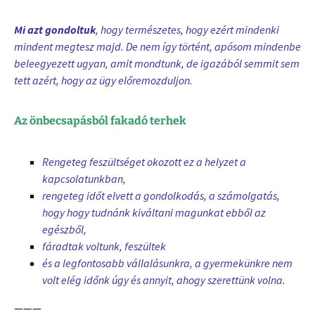
Mi azt gondoltuk
, hogy természetes, hogy ezért mindenki
mindent megtesz majd. De nem így történt, apósom mindenbe
beleegyezett ugyan, amit mondtunk, de igazából semmit sem
tett azért, hogy az ügy előremozduljon.
Az önbecsapásból fakadó terhek
Rengeteg feszültséget okozott ez a helyzet a
kapcsolatunkban,
rengeteg időt elvett a gondolkodás, a számolgatás,
hogy hogy tudnánk kiváltani magunkat ebből az
egészből,
fáradtak voltunk, feszültek
és a legfontosabb vállalásunkra, a gyermekünkre nem
volt elég időnk úgy és annyit, ahogy szerettünk volna.
———