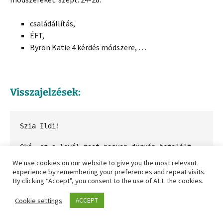
családállítás,
ÉFT,
Byron Katie 4 kérdés módszere, …
Visszajelzések:
Szia Ildi!
Oké, ez a levél most nagyon durván betalált. 
Egy pillanatra azt hittem, rólam beszélsz, 
We use cookies on our website to give you the most relevant
ugyanez van nálam is pár hónapja. Korábban nem 
experience by remembering your preferences and repeat visits.
tűnt fel, egy ideig azt hittem, csak én vagyok 
By clicking “Accept”, you consent to the use of ALL the cookies.
túlérzékeny és mert egyre jobban idegesített, 
egyre jobban figyeltem arra, hogy én ne vágjak 
Cookie settings
ACCEPT
mások szavába. 