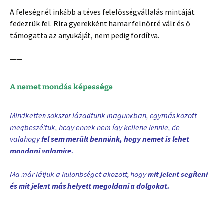
A feleségnél inkább a téves felelősségvállalás mintáját
fedeztük fel. Rita gyerekként hamar felnőtté vált és ő
támogatta az anyukáját, nem pedig fordítva.
——
A nemet mondás képessége
Mindketten sokszor lázadtunk magunkban, egymás között
megbeszéltük, hogy ennek nem így kellene lennie, de
valahogy
fel sem merült bennünk, hogy nemet is lehet
mondani valamire.
Ma már látjuk a különbséget aközött, hogy
mit jelent segíteni
és mit jelent más helyett megoldani a dolgokat.