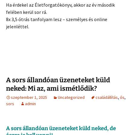
Ha érdekel az Életforgatókönyv, akkor az év második
felében kerül sor rá.
8x 3,5 ótrás tanfolyam lesz – személyes és online
jelenléttel.
A sors állandóan üzeneteket küld
neked: Mi az, ami ismétlődik?
szeptember 1, 2025
Uncategorized
családállítás
,
ős
,
sors
admin
A sors állandóan üzeneteket küld neked, de