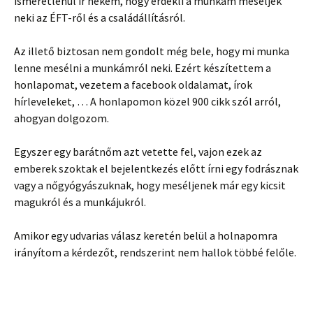
ismeretlenül ír nekem, hogy érdekli a munkám meséljek
neki az ÉFT-ről és a családállításról.
Az illető biztosan nem gondolt még bele, hogy mi munka
lenne mesélni a munkámról neki. Ezért készítettem a
honlapomat, vezetem a facebook oldalamat, írok
hírleveleket, … A honlapomon közel 900 cikk szól arról,
ahogyan dolgozom.
Egyszer egy barátnőm azt vetette fel, vajon ezek az
emberek szoktak el bejelentkezés előtt írni egy fodrásznak
vagy a nőgyógyászuknak, hogy meséljenek már egy kicsit
magukról és a munkájukról.
Amikor egy udvarias válasz keretén belül a holnapomra
irányítom a kérdezőt, rendszerint nem hallok többé felőle.