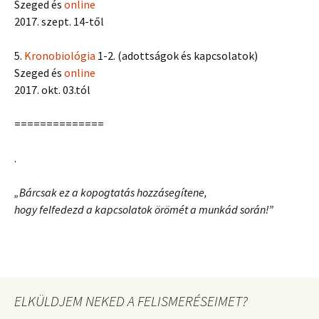
Szeged és
online
2017. szept. 14-től
5.
Kronobiológia
1-2. (adottságok és kapcsolatok)
Szeged és
online
2017. okt. 03.tól
==============
.
„Bárcsak ez a kopogtatás hozzásegítene,
hogy felfedezd a kapcsolatok örömét a munkád során!”
ELKÜLDJEM NEKED A FELISMERÉSEIMET?