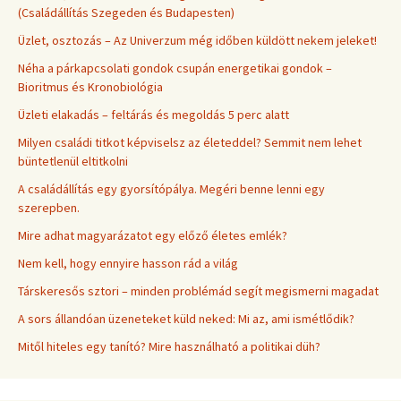
(Családállítás Szegeden és Budapesten)
Üzlet, osztozás – Az Univerzum még időben küldött nekem jeleket!
Néha a párkapcsolati gondok csupán energetikai gondok –
Bioritmus és Kronobiológia
Üzleti elakadás – feltárás és megoldás 5 perc alatt
Milyen családi titkot képviselsz az életeddel? Semmit nem lehet
büntetlenül eltitkolni
A családállítás egy gyorsítópálya. Megéri benne lenni egy
szerepben.
Mire adhat magyarázatot egy előző életes emlék?
Nem kell, hogy ennyire hasson rád a világ
Társkeresős sztori – minden problémád segít megismerni magadat
A sors állandóan üzeneteket küld neked: Mi az, ami ismétlődik?
Mitől hiteles egy tanító? Mire használható a politikai düh?