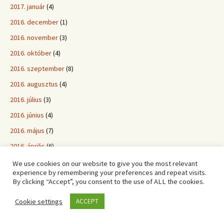
2017. január
(4)
2016. december
(1)
2016. november
(3)
2016. október
(4)
2016. szeptember
(8)
2016. augusztus
(4)
2016. július
(3)
2016. június
(4)
2016. május
(7)
2016. április
(6)
2016. március
(3)
We use cookies on our website to give you the most relevant
experience by remembering your preferences and repeat visits.
2016. február
(6)
By clicking “Accept”, you consent to the use of ALL the cookies.
2016. január
(6)
Cookie settings
ACCEPT
2015. december
(6)
2015. november
(1)