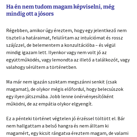
Ha én nem tudom magam képviselni, még
mindig ott a jósors
Régebben, amikor úgy éreztem, hogy egy jelentkező nem
tiszteli a határaimat, felülírtam az intuíciómat és rossz
szájízzel, de belementem a konzultációba – és végül
mindig igazam lett. Ilyenkor vagy nem volt jó az
együttműködés, vagy lemondta az illető a találkozót, vagy
valahogy sérültem a történetben.
Ma már nem igazán szoktam megszánni senkit (csak
magamat), de olykor mégis előfordul, hogy belecsúszok
egy ilyen játszmába. Jobb lenne önérvényesítőként
működni, de az empátia olykor elgyengít.
Ez a pénteki történet végtelen jó érzéssel töltött el. Bár
nem hallgattam a belső hangra és nem álltam ki
magamért, egy kicsit rángatva éreztem magam, de valami