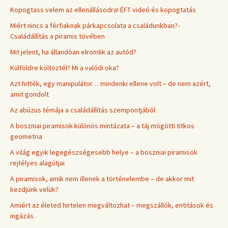
Kopogtass velem az ellenállásodra! ÉFT videó és kopogtatás
Miért nincs a férfiaknak párkapcsolata a családunkban?-
Családállítás a piramis tövében
Mit jelent, ha állandóan elromlik az autód?
Külföldre költöztél? Mi a valódi oka?
Azt hitték, egy manipulátor… mindenki ellene volt – de nem azért,
amit gondolt
Az abúzus témája a családállítás szempontjából
A boszniai piramisok különös mintázata – a táj mögötti titkos
geometria
A világ egyik legegészségesebb helye – a boszniai piramisok
rejtélyes alagútjai
A piramisok, amik nem illenek a történelembe – de akkor mit
kezdjünk velük?
Amiért az életed hirtelen megváltozhat – megszállók, entitások és
ingázás