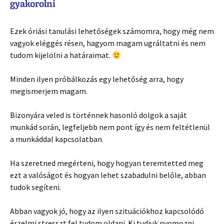
gyakorolni
Ezek óriási tanulási lehetőségek számomra, hogy még nem
vagyok eléggés résen, hagyom magam ugráltatni és nem
tudom kijelölni a határaimat.
Minden ilyen próbálkozás egy lehetőség arra, hogy
megismerjem magam.
Bizonyára veled is történnek hasonló dolgok a saját
munkád során, legfeljebb nem pont így és nem feltétlenül
a munkáddal kapcsolatban.
Ha szeretned megérteni, hogy hogyan teremtetted meg
ezt a valóságot és hogyan lehet szabadulni belőle, abban
tudok segíteni.
Abban vagyok jó, hogy az ilyen szituációkhoz kapcsolódó
érzelmi stresszt fel tudom oldani. Ki tudjuk nyomozni,