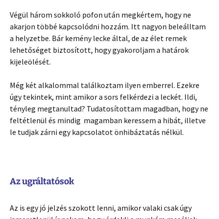
Végül három sokkoló pofon után megkértem, hogy ne
akarjon többé kapcsolódni hozzám. Itt nagyon beleálltam
a helyzetbe. Bár kemény lecke által, de az élet remek
lehetőséget biztosított, hogy gyakoroljam a határok
kijeleölését.
Még két alkalommal találkoztam ilyen emberrel. Ezekre
úgy tekintek, mint amikor a sors felkérdezi a leckét. Ildi,
tényleg megtanultad? Tudatosítottam magadban, hogy ne
feltétlenül és mindig magamban keressem a hibát, illetve
le tudjak zárni egy kapcsolatot önhibáztatás nélkül.
Az ugráltatósok
Az is egy jó jelzés szokott lenni, amikor valaki csak úgy