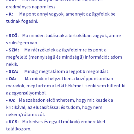
eredményes napom lesz.
• K:
Ma pont annyi vagyok, amennyit az ügyfelek be
tudnak fogadni.
• SZÖ:
Ma minden tudásnak a birtokában vagyok, amire
szükségem van.
• SZM:
Ma ráérzékelek az ügyfeleimre és pont a
megfelelő (mennyiségű és minőségű) információt adom
nekik.
• SZA:
Mindig megtalálom a legjobb megoldást.
• OA:
Ma minden helyzetben a középpontomban
maradok, megtartom a lelki békémet, senki sem billent ki
az egyensúlyomból.
• AA:
Ma szabadon eldönthetem, hogy mit kezdek a
kritikával, az elutasítással és tudom, hogy nem
nekem/rólam szól.
• KCS:
Ma kedves és együttműködő emberekkel
találkozom.