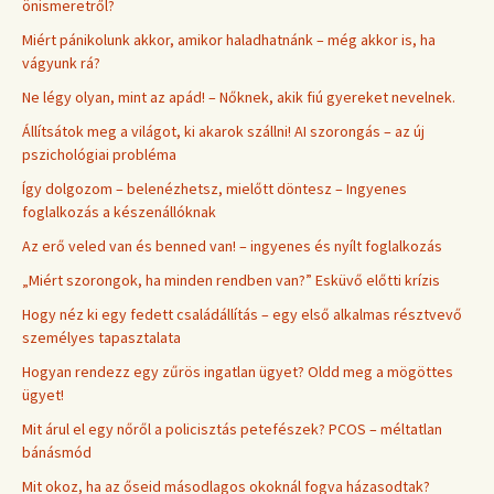
önismeretről?
Miért pánikolunk akkor, amikor haladhatnánk – még akkor is, ha
vágyunk rá?
Ne légy olyan, mint az apád! – Nőknek, akik fiú gyereket nevelnek.
Állítsátok meg a világot, ki akarok szállni! AI szorongás – az új
pszichológiai probléma
Így dolgozom – belenézhetsz, mielőtt döntesz – Ingyenes
foglalkozás a készenállóknak
Az erő veled van és benned van! – ingyenes és nyílt foglalkozás
„Miért szorongok, ha minden rendben van?” Esküvő előtti krízis
Hogy néz ki egy fedett családállítás – egy első alkalmas résztvevő
személyes tapasztalata
Hogyan rendezz egy zűrös ingatlan ügyet? Oldd meg a mögöttes
ügyet!
Mit árul el egy nőről a policisztás petefészek? PCOS – méltatlan
bánásmód
Mit okoz, ha az őseid másodlagos okoknál fogva házasodtak?