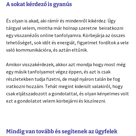
A sokat kérdező is gyanús
És olyan is akad, aki rámír és mindenről kikérdez. Úgy
tárgyal velem, mintha már holnap szeretne beiratkozni
egy visszanézős online tanfolyamra. Körbejárja az összes
lehetőséget, sok időt és energiát, figyelmet fordítok a vele
való kommunikációra, és aztán eltűnik.
Amikor visszakérdezek, akkor azt mondja hogy most még
egy másik tanfolyamot végez éppen, és azt is csak
részletekben tudja fizetni, de majd nyáron talán be fog
iratkozni hozzám. Tehát megint kiderült valakiről, hogy
csak eljátszadozott a gondolattal, és olyan kényelmes volt
ezt a gondolatot velem körbejárni és kiszínezni.
Mindig van tovább és segítenek az ügyfelek