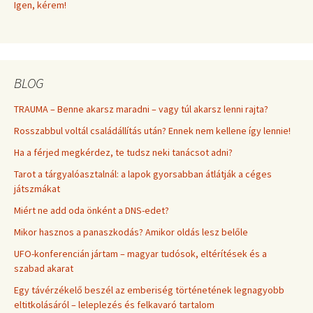
Igen, kérem!
BLOG
TRAUMA – Benne akarsz maradni – vagy túl akarsz lenni rajta?
Rosszabbul voltál családállítás után? Ennek nem kellene így lennie!
Ha a férjed megkérdez, te tudsz neki tanácsot adni?
Tarot a tárgyalóasztalnál: a lapok gyorsabban átlátják a céges
játszmákat
Miért ne add oda önként a DNS-edet?
Mikor hasznos a panaszkodás? Amikor oldás lesz belőle
UFO-konferencián jártam – magyar tudósok, eltérítések és a
szabad akarat
Egy távérzékelő beszél az emberiség történetének legnagyobb
eltitkolásáról – leleplezés és felkavaró tartalom