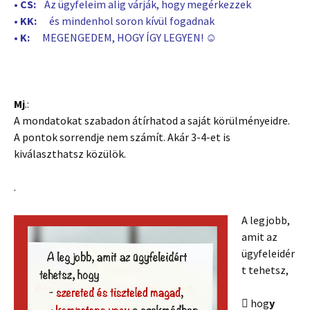
• CS:
Az ügyfeleim alig várják, hogy megérkezzek
• KK:
és mindenhol soron kívül fogadnak
• K:
MEGENGEDEM, HOGY ÍGY LEGYEN! ☺
Mj
.:
A mondatokat szabadon átírhatod a saját körülményeidre.
A pontok sorrendje nem számít. Akár 3-4-et is
kiválaszthatsz közülök.
.
A legjobb,
amit az
ügyfeleidér
t tehetsz,
 hog
y