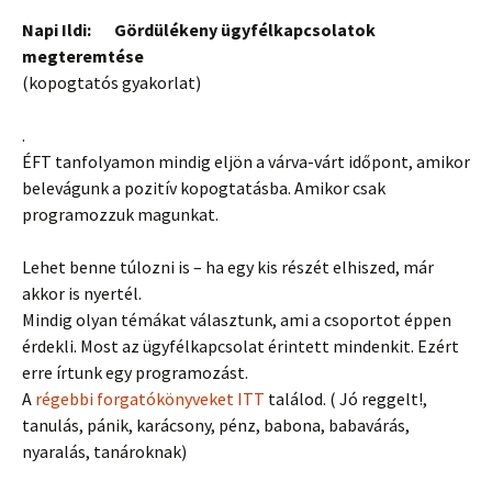
Napi Ildi: Gördülékeny ügyfélkapcsolatok
megteremtése
(kopogtatós gyakorlat)
.
ÉFT tanfolyamon mindig eljön a várva-várt időpont, amikor
belevágunk a pozitív kopogtatásba. Amikor csak
programozzuk magunkat.
Lehet benne túlozni is – ha egy kis részét elhiszed, már
akkor is nyertél.
Mindig olyan témákat választunk, ami a csoportot éppen
érdekli. Most az ügyfélkapcsolat érintett mindenkit. Ezért
erre írtunk egy programozást.
A
régebbi forgatókönyveket ITT
találod. ( Jó reggelt!,
tanulás, pánik, karácsony, pénz, babona, babavárás,
nyaralás, tanároknak)