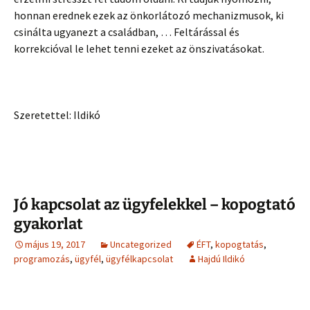
honnan erednek ezek az önkorlátozó mechanizmusok, ki
csinálta ugyanezt a családban, … Feltárással és
korrekcióval le lehet tenni ezeket az önszivatásokat.
Szeretettel: Ildikó
Jó kapcsolat az ügyfelekkel – kopogtató
gyakorlat
május 19, 2017
Uncategorized
ÉFT
,
kopogtatás
,
programozás
,
ügyfél
,
ügyfélkapcsolat
Hajdú Ildikó