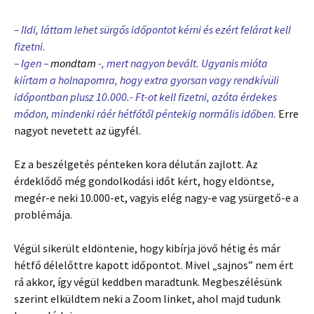
– Ildi, láttam lehet sürgős időpontot kérni és ezért felárat kell
fizetni.
– Igen –
mondtam
-, mert nagyon bevált. Ugyanis mióta
kiírtam a holnapomra, hogy extra gyorsan vagy rendkívüli
időpontban plusz 10.000.- Ft-ot kell fizetni, azóta érdekes
módon, mindenki ráér hétfőtől péntekig normális időben.
Erre
nagyot nevetett az ügyfél.
Ez a beszélgetés pénteken kora délután zajlott. Az
érdeklődő még gondolkodási időt kért, hogy eldöntse,
megér-e neki 10.000-et, vagyis elég nagy-e vag ysürgető-e a
problémája.
Végül sikerült eldöntenie, hogy kibírja jövő hétig és már
hétfő délelőttre kapott időpontot. Mivel „sajnos” nem ért
rá akkor, így végül keddben maradtunk. Megbeszélésünk
szerint elküldtem neki a Zoom linket, ahol majd tudunk