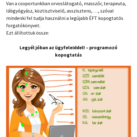
Van a csoportunkban orvoslátogató, masszőr, terapeuta,
lábgyógyász, köztisztviselő, asszisztens, …, szóval
mindenki fel tudja használni a legújabb ÉFT kopogtatós
forgatókönyvet.
Ezt állítottuk össze:
Legyél jóban az ügyfeleiddel! – programozó
kopogtatás