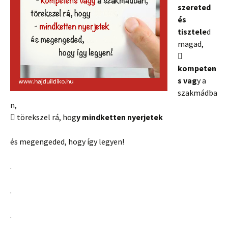
szereted
és
tisztele
d
magad,

kompeten
s vag
y a
szakmádba
n,
 törekszel rá, hog
y mindketten nyerjetek
és megengeded, hogy így legyen!
.
.
.