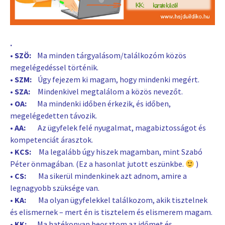
.
• SZÖ:
Ma minden tárgyalásom/találkozóm közös
megelégedéssel történik.
• SZM:
Úgy fejezem ki magam, hogy mindenki megért.
• SZA:
Mindenkivel megtalálom a közös nevezőt.
• OA:
Ma mindenki időben érkezik, és időben,
megelégedetten távozik.
• AA:
Az ügyfelek felé nyugalmat, magabiztosságot és
kompetenciát árasztok.
• KCS:
Ma legalább úgy hiszek magamban, mint Szabó
Péter önmagában. (Ez a hasonlat jutott eszünkbe.
)
• CS:
Ma sikerül mindenkinek azt adnom, amire a
legnagyobb szüksége van.
• KA:
Ma olyan ügyfelekkel találkozom, akik tisztelnek
és elismernek – mert én is tisztelem és elismerem magam.
• KK:
Ma hatékonyan beosztom az időmet és