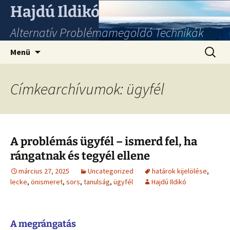
Hajdú Ildikó
Alternatív Problémamegoldó Technikák
Ugrás
Keresés
Menü
a
tartalomhoz
Címkearchívumok: ügyfél
A problémás ügyfél – ismerd fel, ha
rángatnak és tegyél ellene
március 27, 2025
Uncategorized
határok kijelölése
,
lecke
,
önismeret
,
sors
,
tanulság
,
ügyfél
Hajdú Ildikó
A megrángatás