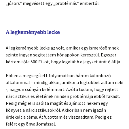
„jósors” megvédett egy „problémás” embertől.
A legkeményebb lecke
A legkeményebb lecke az volt, amikor egy ismerősömnek
szinte ingyen segítettem hónapokon keresztül. Egyszer
kértem tőle 500 Ft-ot, hogy legalább a jegyzet árát ő állja.
Ebben a megsegített folyamatban három különböző
alkalommal – mindig akkor, amikor a legtöbbet adtam neki
-, nagyon csúnyán belémmart. Azóta tudom, hogy rejtett
nárcisztikus és életének minden problémája ebből fakadt.
Pedig még el is szólta magát és ajánlott nekem egy
könyvet a nárcisztikusokról. Akkoriban nem igazán
érdekelt a téma. Átfutottam és visszaadtam. Pedig ez
felért egy önvallomással.