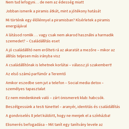
Nem tud lefogyni… de nem az édesség miatt
Jobban ismerik a piramis átkát, mint a jótékony hatását
Mi történik egy élőlénnyel a piramisban? Kísérletek a piramis
energiájával
A látásod romlik … vagy csak nem akarod használni a harmadik
szemedet? – Családállítás eset
A jó családállító nem erőlteti rá az akaratát a mezőre – mikor az
állítás teljesen más irányba visz
A családállítónak is lehetnek korlátai – válassz jó szakembert!
Az első számú parfümőr a Teremtő
Amikor eszedbe sem jut a telefon – Social media detox –
személyes tapasztalat
Ez nem mindenkinek való – zárt önismereti klub: habcsók.
Beszélgessünk a testi tünettel – aranyér, identitás és családállítás
A gondviselés 8 jelet küldött, hogy ne menjek el a színházba!
Elismerés befogadása – Mit tanít egy tanítvány levele az