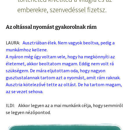
emberekre, szenvedéssel fizetsz.
Az oltással nyomást gyakorolnak rám
LAURA:
Ausztriában élek. Nem vagyok beoltva, pedig a
munkámhoz kellene.
A nyáron még úgy voltam vele, hogy ha megkönnyíti az
életemet, akkor beoltatom magam. Eddig nem volt rá
szükségem. De mára eljutottam oda, hogy nagyon
gusztustalannak tartom azt a nyomást, amit rám raknak.
Ausztria kötelezővé tette az oltást. De ha tartom magam,
az se vezet sehova.
ILDI: Akkor legyen az a mai munkánk célja, hogy semmiről
se legyen nézőpontod.