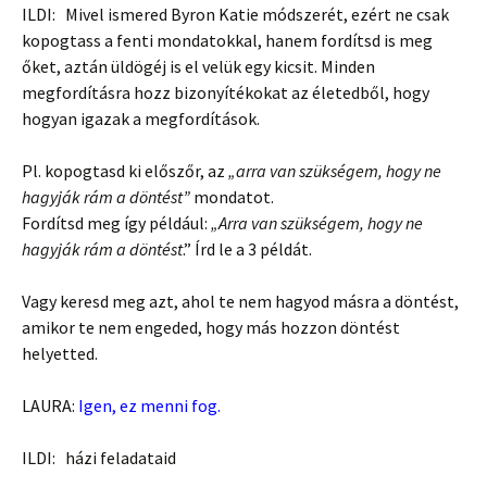
ILDI: Mivel ismered Byron Katie módszerét, ezért ne csak
kopogtass a fenti mondatokkal, hanem fordítsd is meg
őket, aztán üldögéj is el velük egy kicsit. Minden
megfordításra hozz bizonyítékokat az életedből, hogy
hogyan igazak a megfordítások.
Pl. kopogtasd ki előszőr, az
„arra van szükségem, hogy ne
hagyják rám a döntést”
mondatot.
Fordítsd meg így például:
„Arra van szükségem, hogy ne
hagyják rám a döntést
.” Írd le a 3 példát.
Vagy keresd meg azt, ahol te nem hagyod másra a döntést,
amikor te nem engeded, hogy más hozzon döntést
helyetted.
LAURA:
Igen, ez menni fog.
ILDI: házi feladataid