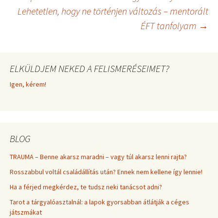
Bejegyzés
r
t
Lehetetlen, hogy ne történjen változás – mentorált
)
ÉFT tanfolyam
→
navigáció
ELKÜLDJEM NEKED A FELISMERÉSEIMET?
Igen, kérem!
BLOG
TRAUMA – Benne akarsz maradni – vagy túl akarsz lenni rajta?
Rosszabbul voltál családállítás után? Ennek nem kellene így lennie!
Ha a férjed megkérdez, te tudsz neki tanácsot adni?
Tarot a tárgyalóasztalnál: a lapok gyorsabban átlátják a céges
játszmákat