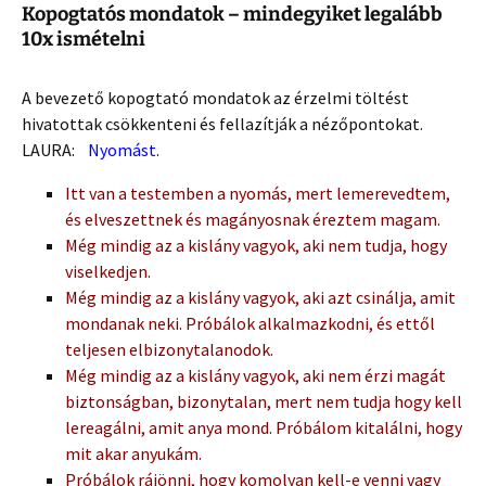
Kopogtatós mondatok – mindegyiket legalább
10x ismételni
A bevezető kopogtató mondatok az érzelmi töltést
hivatottak csökkenteni és fellazítják a nézőpontokat.
LAURA:
Nyomást.
Itt van a testemben a nyomás, mert lemerevedtem,
és elveszettnek és magányosnak éreztem magam.
Még mindig az a kislány vagyok, aki nem tudja, hogy
viselkedjen.
Még mindig az a kislány vagyok, aki azt csinálja, amit
mondanak neki. Próbálok alkalmazkodni, és ettől
teljesen elbizonytalanodok.
Még mindig az a kislány vagyok, aki nem érzi magát
biztonságban, bizonytalan, mert nem tudja hogy kell
lereagálni, amit anya mond. Próbálom kitalálni, hogy
mit akar anyukám.
Próbálok rájönni, hogy komolyan kell-e venni vagy