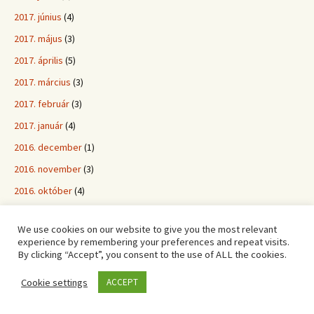
2017. június
(4)
2017. május
(3)
2017. április
(5)
2017. március
(3)
2017. február
(3)
2017. január
(4)
2016. december
(1)
2016. november
(3)
2016. október
(4)
2016. szeptember
(8)
We use cookies on our website to give you the most relevant
2016. augusztus
(4)
experience by remembering your preferences and repeat visits.
By clicking “Accept”, you consent to the use of ALL the cookies.
2016. július
(3)
2016. június
(4)
Cookie settings
ACCEPT
2016. május
(7)