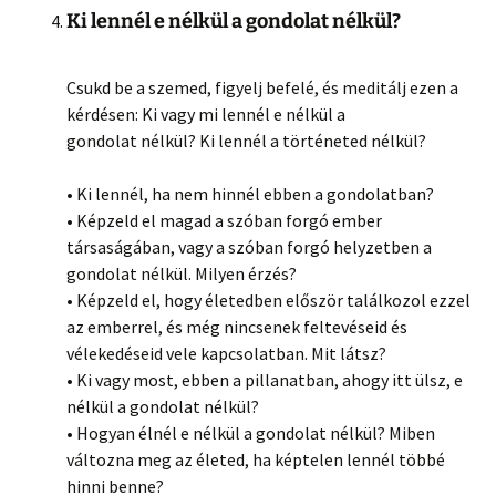
Ki lennél e nélkül a gondolat nélkül?
Csukd be a szemed, figyelj befelé, és meditálj ezen a
kérdésen: Ki vagy mi lennél e nélkül a
gondolat nélkül? Ki lennél a történeted nélkül?
• Ki lennél, ha nem hinnél ebben a gondolatban?
• Képzeld el magad a szóban forgó ember
társaságában, vagy a szóban forgó helyzetben a
gondolat nélkül. Milyen érzés?
• Képzeld el, hogy életedben először találkozol ezzel
az emberrel, és még nincsenek feltevéseid és
vélekedéseid vele kapcsolatban. Mit látsz?
• Ki vagy most, ebben a pillanatban, ahogy itt ülsz, e
nélkül a gondolat nélkül?
• Hogyan élnél e nélkül a gondolat nélkül? Miben
változna meg az életed, ha képtelen lennél többé
hinni benne?