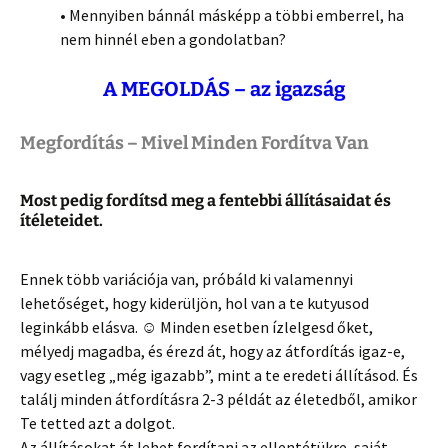
• Mennyiben bánnál másképp a többi emberrel, ha
nem hinnél eben a gondolatban?
A MEGOLDÁS – az igazság
Megfordítás – Mivel Minden Fordítva Van
Most pedig fordítsd meg a fentebbi állításaidat és
ítéleteidet.
Ennek több variációja van, próbáld ki valamennyi
lehetőséget, hogy kiderüljön, hol van a te kutyusod
leginkább elásva. ☺ Minden esetben ízlelgesd őket,
mélyedj magadba, és érezd át, hogy az átfordítás igaz-e,
vagy esetleg „még igazabb”, mint a te eredeti állításod. És
találj minden átfordításra 2-3 példát az életedből, amikor
Te tetted azt a dolgot.
Az állításokat át lehet fordítani az ellentétükre, saját