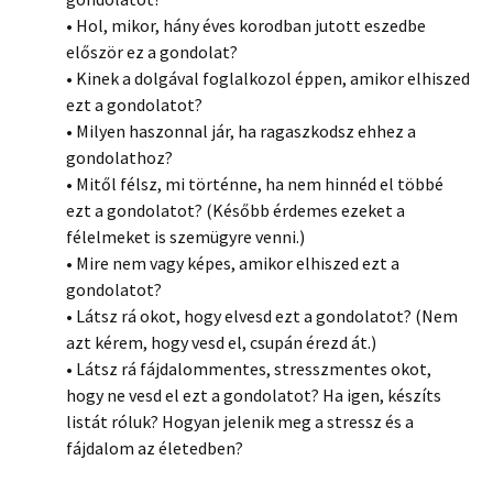
• Hol, mikor, hány éves korodban jutott eszedbe
először ez a gondolat?
• Kinek a dolgával foglalkozol éppen, amikor elhiszed
ezt a gondolatot?
• Milyen haszonnal jár, ha ragaszkodsz ehhez a
gondolathoz?
• Mitől félsz, mi történne, ha nem hinnéd el többé
ezt a gondolatot? (Később érdemes ezeket a
félelmeket is szemügyre venni.)
• Mire nem vagy képes, amikor elhiszed ezt a
gondolatot?
• Látsz rá okot, hogy elvesd ezt a gondolatot? (Nem
azt kérem, hogy vesd el, csupán érezd át.)
• Látsz rá fájdalommentes, stresszmentes okot,
hogy ne vesd el ezt a gondolatot? Ha igen, készíts
listát róluk? Hogyan jelenik meg a stressz és a
fájdalom az életedben?