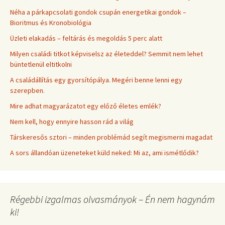
Néha a párkapcsolati gondok csupán energetikai gondok –
Bioritmus és Kronobiológia
Üzleti elakadás – feltárás és megoldás 5 perc alatt
Milyen családi titkot képviselsz az életeddel? Semmit nem lehet
büntetlenül eltitkolni
A családállítás egy gyorsítópálya. Megéri benne lenni egy
szerepben.
Mire adhat magyarázatot egy előző életes emlék?
Nem kell, hogy ennyire hasson rád a világ
Társkeresős sztori – minden problémád segít megismerni magadat
A sors állandóan üzeneteket küld neked: Mi az, ami ismétlődik?
Régebbi izgalmas olvasmányok – Én nem hagynám
ki!