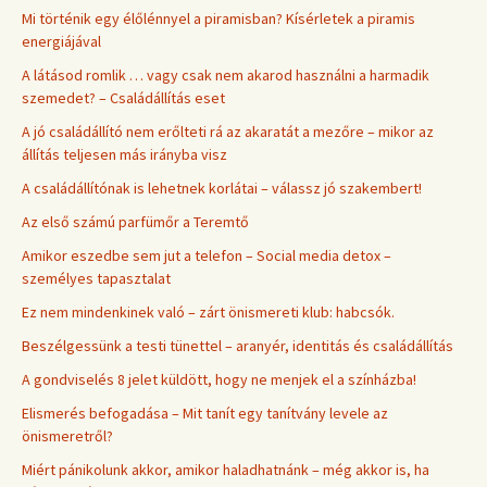
Mi történik egy élőlénnyel a piramisban? Kísérletek a piramis
energiájával
A látásod romlik … vagy csak nem akarod használni a harmadik
szemedet? – Családállítás eset
A jó családállító nem erőlteti rá az akaratát a mezőre – mikor az
állítás teljesen más irányba visz
A családállítónak is lehetnek korlátai – válassz jó szakembert!
Az első számú parfümőr a Teremtő
Amikor eszedbe sem jut a telefon – Social media detox –
személyes tapasztalat
Ez nem mindenkinek való – zárt önismereti klub: habcsók.
Beszélgessünk a testi tünettel – aranyér, identitás és családállítás
A gondviselés 8 jelet küldött, hogy ne menjek el a színházba!
Elismerés befogadása – Mit tanít egy tanítvány levele az
önismeretről?
Miért pánikolunk akkor, amikor haladhatnánk – még akkor is, ha