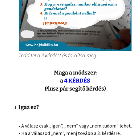
Tedd fel a 4 kérdést és fordítsd meg!
Maga a módszer:
a
4 KÉRDÉS
Plusz pár segítő kérdés)
Igaz ez?
• A válasz csak „igen”, „nem” vagy „nem tudom” lehet.
• Ha a válaszod „nem”, menj tovább a 3. kérdésre.