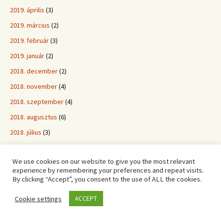
2019. április
(3)
2019. március
(2)
2019. február
(3)
2019. január
(2)
2018. december
(2)
2018. november
(4)
2018. szeptember
(4)
2018. augusztus
(6)
2018. július
(3)
2018. június
(2)
We use cookies on our website to give you the most relevant
2018. május
(4)
experience by remembering your preferences and repeat visits.
2018. április
(2)
By clicking “Accept”, you consent to the use of ALL the cookies.
2018. március
(4)
Cookie settings
ACCEPT
2018. február
(3)