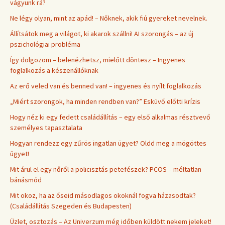
vágyunk rá?
Ne légy olyan, mint az apád! – Nőknek, akik fiú gyereket nevelnek.
Állítsátok meg a világot, ki akarok szállni! AI szorongás – az új
pszichológiai probléma
Így dolgozom – belenézhetsz, mielőtt döntesz – Ingyenes
foglalkozás a készenállóknak
Az erő veled van és benned van! – ingyenes és nyílt foglalkozás
„Miért szorongok, ha minden rendben van?” Esküvő előtti krízis
Hogy néz ki egy fedett családállítás – egy első alkalmas résztvevő
személyes tapasztalata
Hogyan rendezz egy zűrös ingatlan ügyet? Oldd meg a mögöttes
ügyet!
Mit árul el egy nőről a policisztás petefészek? PCOS – méltatlan
bánásmód
Mit okoz, ha az őseid másodlagos okoknál fogva házasodtak?
(Családállítás Szegeden és Budapesten)
Üzlet, osztozás – Az Univerzum még időben küldött nekem jeleket!