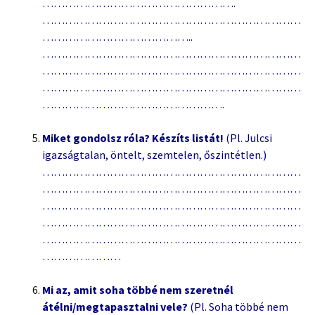
…………………………………………….
……………………………………………………………
…………………………………..
……………………………………………………………
……………………………………………………………
……………………………………………………………
………………………………………….
Miket gondolsz róla? Készíts listát!
(Pl. Julcsi
igazságtalan, öntelt, szemtelen, őszintétlen.)
……………………………………………………………
……………………………………………………………
……………………………………………………………
……………………………………………………………
……………………………………………………………
…………………
Mi az, amit soha többé nem szeretnél
átélni/megtapasztalni vele?
(Pl. Soha többé nem