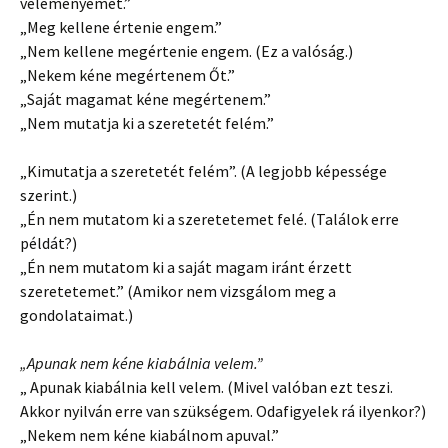
véleményemet.”
„Meg kellene értenie engem.”
„Nem kellene megértenie engem. (Ez a valóság.)
„Nekem kéne megértenem Őt.”
„Saját magamat kéne megértenem.”
„Nem mutatja ki a szeretetét felém.”
„Kimutatja a szeretetét felém”. (A legjobb képessége
szerint.)
„Én nem mutatom ki a szeretetemet felé. (Találok erre
példát?)
„Én nem mutatom ki a saját magam iránt érzett
szeretetemet.” (Amikor nem vizsgálom meg a
gondolataimat.)
„Apunak nem kéne kiabálnia velem.”
„ Apunak kiabálnia kell velem. (Mivel valóban ezt teszi.
Akkor nyilván erre van szükségem. Odafigyelek rá ilyenkor?)
„Nekem nem kéne kiabálnom apuval.”