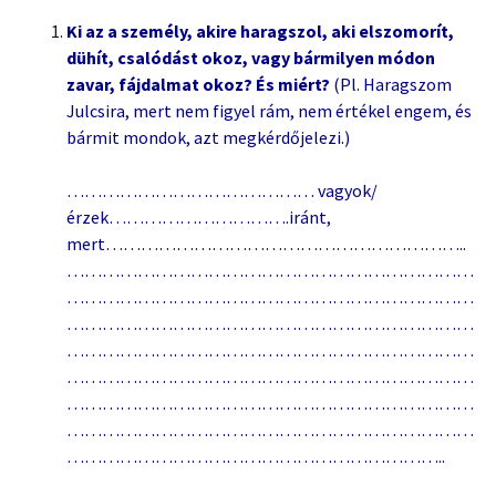
Ki az a személy, akire haragszol, aki elszomorít,
dühít, csalódást okoz, vagy bármilyen módon
zavar, fájdalmat okoz? És miért?
(Pl. Haragszom
Julcsira, mert nem figyel rám, nem értékel engem, és
bármit mondok, azt megkérdőjelezi.)
…………………………………… vagyok/
érzek………………………….iránt,
mert……………………………………………………..
……………………………………………………………
……………………………………………………………
……………………………………………………………
……………………………………………………………
……………………………………………………………
……………………………………………………………
……………………………………………………………
………………………………………………………..