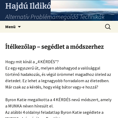
Hajdú Ildikó
Alternatív Problémamegoldó Technikák
Ugrás
Keresés
Menü
a
tartalomhoz
Ítélkezőlap – segédlet a módszerhez
Hogy mit kínál a „4 KÉRDÉS”?
Ez egy egyszerű út, melyen abbahagyod a valósággal
történő hadakozás, és végül örömmel magadhoz öleled az
életedet. Ez lehet a legnagyobb forradalom az életedben.
Már csak az a kérdés, hogy elég bátor vagy-e hozzá?
Byron Katie megalkotta a 4 KÉRDÉS nevű módszert, amely
a MUNKA néven híresült el.
Az alábbi 4 oldalnyi feladatlap Byron Katie segédlete a