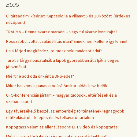
BLOG
Új társadalmi kísérlet: Kapcsold le a villanyt 5 és 10 között! (érdekes
nézőpont)
TRAUMA – Benne akarsz maradni – vagy túl akarsz lenni rajta?
Rosszabbul voltál családállítás után? Ennek nem kellene így lennie!
Ha a férjed megkérdez, te tudsz neki tanácsot adni?
Tarot a tárgyalóasztalnál: a lapok gyorsabban átlátják a céges
játszmákat
Miért ne add oda önként a DNS-edet?
Mikor hasznos a panaszkodás? Amikor oldás lesz belőle
UFO-konferencián jártam – magyar tudósok, eltérítések és a
szabad akarat
Egy távérzékelő beszél az emberiség történetének legnagyobb
eltitkolásáról – leleplezés és felkavaró tartalom
Kopogtass velem az ellenállásodra! ÉFT videó és kopogtatás
Miért nincs a férfiaknak párkapcsolata a családunkban?-