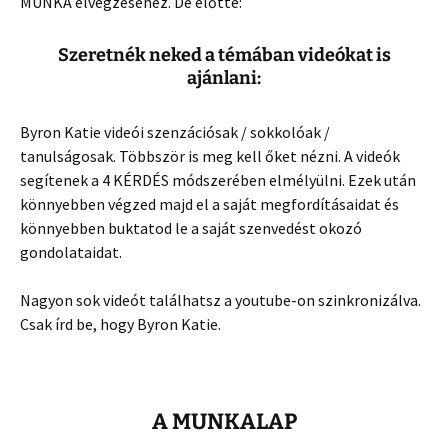
MUNKA elvégzéséhez. De előtte:
Szeretnék neked a témában videókat is
ajánlani:
Byron Katie videói szenzációsak / sokkolóak /
tanulságosak. Többször is meg kell őket nézni. A videók
segítenek a 4 KÉRDÉS módszerében elmélyülni. Ezek után
könnyebben végzed majd el a saját megfordításaidat és
könnyebben buktatod le a saját szenvedést okozó
gondolataidat.
Nagyon sok videót találhatsz a youtube-on szinkronizálva.
Csak írd be, hogy Byron Katie.
A MUNKALAP