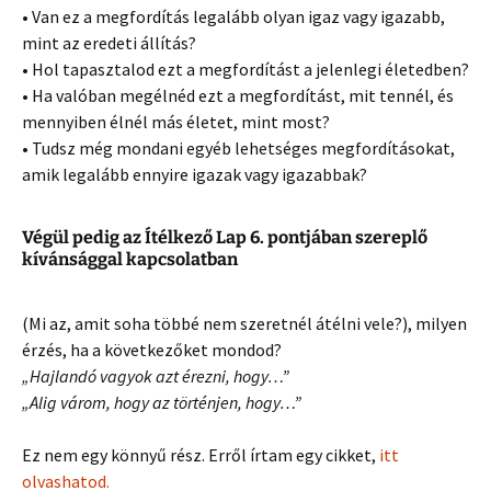
• Van ez a megfordítás legalább olyan igaz vagy igazabb,
mint az eredeti állítás?
• Hol tapasztalod ezt a megfordítást a jelenlegi életedben?
• Ha valóban megélnéd ezt a megfordítást, mit tennél, és
mennyiben élnél más életet, mint most?
• Tudsz még mondani egyéb lehetséges megfordításokat,
amik legalább ennyire igazak vagy igazabbak?
Végül pedig az Ítélkező Lap 6. pontjában szereplő
kívánsággal kapcsolatban
(Mi az, amit soha többé nem szeretnél átélni vele?), milyen
érzés, ha a következőket mondod?
„Hajlandó vagyok azt érezni, hogy…”
„Alig várom, hogy az történjen, hogy…”
Ez nem egy könnyű rész. Erről írtam egy cikket,
itt
olvashatod.