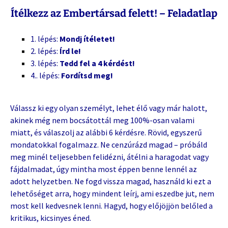
Ítélkezz az Embertársad felett! – Feladatlap
1. lépés:
Mondj ítéletet!
2. lépés:
Írd le!
3. lépés:
Tedd fel a 4 kérdést!
4.. lépés:
Fordítsd meg!
Válassz ki egy olyan személyt, lehet élő vagy már halott,
akinek még nem bocsátottál meg 100%-osan valami
miatt, és válaszolj az alábbi 6 kérdésre. Rövid, egyszerű
mondatokkal fogalmazz. Ne cenzúrázd magad – próbáld
meg minél teljesebben felidézni, átélni a haragodat vagy
fájdalmadat, úgy mintha most éppen benne lennél az
adott helyzetben. Ne fogd vissza magad, használd ki ezt a
lehetőséget arra, hogy mindent leírj, ami eszedbe jut, nem
most kell kedvesnek lenni. Hagyd, hogy előjöjjön belőled a
kritikus, kicsinyes éned.