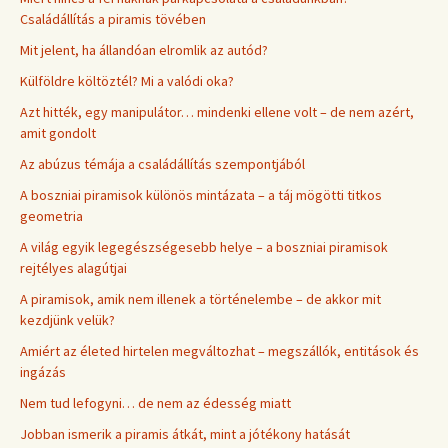
Családállítás a piramis tövében
Mit jelent, ha állandóan elromlik az autód?
Külföldre költöztél? Mi a valódi oka?
Azt hitték, egy manipulátor… mindenki ellene volt – de nem azért,
amit gondolt
Az abúzus témája a családállítás szempontjából
A boszniai piramisok különös mintázata – a táj mögötti titkos
geometria
A világ egyik legegészségesebb helye – a boszniai piramisok
rejtélyes alagútjai
A piramisok, amik nem illenek a történelembe – de akkor mit
kezdjünk velük?
Amiért az életed hirtelen megváltozhat – megszállók, entitások és
ingázás
Nem tud lefogyni… de nem az édesség miatt
Jobban ismerik a piramis átkát, mint a jótékony hatását