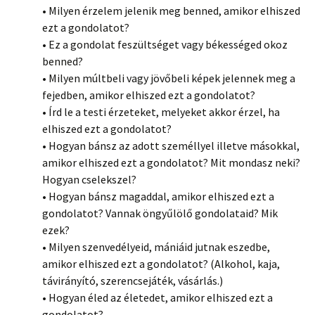
• Milyen érzelem jelenik meg benned, amikor elhiszed
ezt a gondolatot?
• Ez a gondolat feszültséget vagy békességed okoz
benned?
• Milyen múltbeli vagy jövőbeli képek jelennek meg a
fejedben, amikor elhiszed ezt a gondolatot?
• Írd le a testi érzeteket, melyeket akkor érzel, ha
elhiszed ezt a gondolatot?
• Hogyan bánsz az adott személlyel illetve másokkal,
amikor elhiszed ezt a gondolatot? Mit mondasz neki?
Hogyan cselekszel?
• Hogyan bánsz magaddal, amikor elhiszed ezt a
gondolatot? Vannak öngyűlölő gondolataid? Mik
ezek?
• Milyen szenvedélyeid, mániáid jutnak eszedbe,
amikor elhiszed ezt a gondolatot? (Alkohol, kaja,
távirányító, szerencsejáték, vásárlás.)
• Hogyan éled az életedet, amikor elhiszed ezt a
gondolatot?