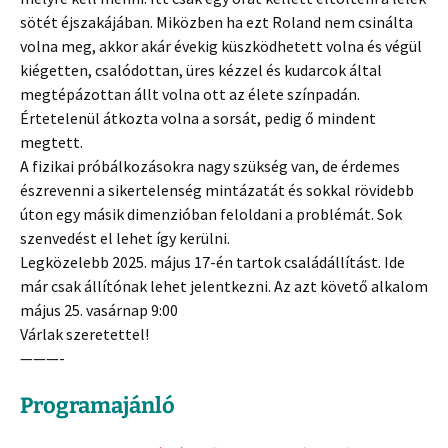
sötét éjszakájában. Miközben ha ezt Roland nem csinálta
volna meg, akkor akár évekig küszködhetett volna és végül
kiégetten, csalódottan, üres kézzel és kudarcok által
megtépázottan állt volna ott az élete színpadán.
Értetelenül átkozta volna a sorsát, pedig ő mindent
megtett.
A fizikai próbálkozásokra nagy szükség van, de érdemes
észrevenni a sikertelenség mintázatát és sokkal rövidebb
úton egy másik dimenzióban feloldani a problémát. Sok
szenvedést el lehet így kerülni.
Legközelebb 2025. május 17-én tartok családállítást. Ide
már csak állítónak lehet jelentkezni. Az azt követő alkalom
május 25. vasárnap 9:00
Várlak szeretettel!
———-
Programajánló