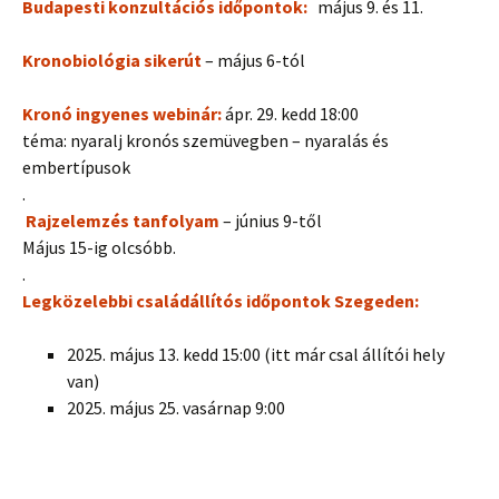
Budapesti konzultációs időpontok:
május 9. és 11.
Kronobiológia sikerút
– május 6-tól
Kronó ingyenes webinár:
ápr. 29. kedd 18:00
téma: nyaralj kronós szemüvegben – nyaralás és
embertípusok
.
Rajzelemzés tanfolyam
– június 9-től
Május 15-ig olcsóbb.
.
Legközelebbi családállítós időpontok Szegeden:
2025. május 13. kedd 15:00 (itt már csal állítói hely
van)
2025. május 25. vasárnap 9:00