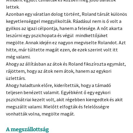
lettek.
Azonban egy váratlan dolog történt, Roland társát különös
kegyetlenséggel meggyilkolták. Ráadásul nem is ő volt a
gyilkos az igazi célpontja, hanem a felesége. A nőt akarta
leszúrni egy pszichopata és végül mindkettőjüket
megölte. Annak idején ez nagyon megviselte Rolandot. Azt
hitte, már túltette magát ezen, de ezek szerint volt itt
még valami.
Ahogy az állításban az átok és Roland fikszírozta egymást,
rájöttem, hogy az átok nem átok, hanem az egykori
üzlettárs.
Ahogy haladtunk előre, kiderítettük, hogy a támadó
teljesen benézett valamit. Egyébként ő egy egykori
pszichiátriai kezelt volt, akit régebben kiengedtek és akit
megszállt valami. Mielőtt elfogták és felelősségre
vonhatták volna, megölte magát.
A megszállottság