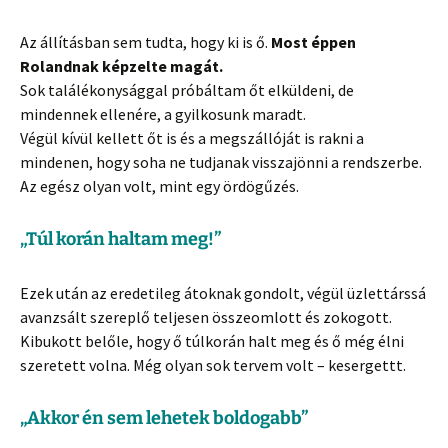
Az állításban sem tudta, hogy ki is ő.
Most éppen
Rolandnak képzelte magát.
Sok találékonysággal próbáltam őt elküldeni, de
mindennek ellenére, a gyilkosunk maradt.
Végül kívül kellett őt is és a megszállóját is rakni a
mindenen, hogy soha ne tudjanak visszajönni a rendszerbe.
Az egész olyan volt, mint egy ördögűzés.
„Túl korán haltam meg!”
Ezek után az eredetileg átoknak gondolt, végül üzlettárssá
avanzsált szereplő teljesen összeomlott és zokogott.
Kibukott belőle, hogy ő túlkorán halt meg és ő még élni
szeretett volna. Még olyan sok tervem volt – kesergettt.
„Akkor én sem lehetek boldogabb”