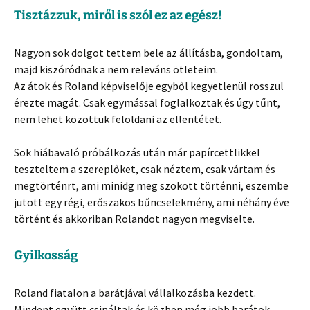
Tisztázzuk, miről is szól ez az egész!
Nagyon sok dolgot tettem bele az állításba, gondoltam,
majd kiszóródnak a nem releváns ötleteim.
Az átok és Roland képviselője egyből kegyetlenül rosszul
érezte magát. Csak egymással foglalkoztak és úgy tűnt,
nem lehet közöttük feloldani az ellentétet.
Sok hiábavaló próbálkozás után már papírcettlikkel
teszteltem a szereplőket, csak néztem, csak vártam és
megtörténrt, ami minidg meg szokott történni, eszembe
jutott egy régi, erőszakos bűncselekmény, ami néhány éve
történt és akkoriban Rolandot nagyon megviselte.
Gyilkosság
Roland fiatalon a barátjával vállalkozásba kezdett.
Mindent együtt csináltak és közben még jobb barátok