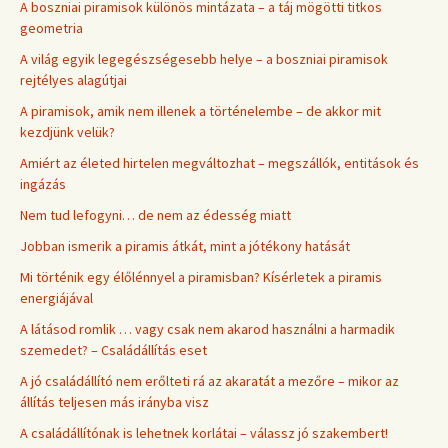
A boszniai piramisok különös mintázata – a táj mögötti titkos
geometria
A világ egyik legegészségesebb helye – a boszniai piramisok
rejtélyes alagútjai
A piramisok, amik nem illenek a történelembe – de akkor mit
kezdjünk velük?
Amiért az életed hirtelen megváltozhat – megszállók, entitások és
ingázás
Nem tud lefogyni… de nem az édesség miatt
Jobban ismerik a piramis átkát, mint a jótékony hatását
Mi történik egy élőlénnyel a piramisban? Kísérletek a piramis
energiájával
A látásod romlik … vagy csak nem akarod használni a harmadik
szemedet? – Családállítás eset
A jó családállító nem erőlteti rá az akaratát a mezőre – mikor az
állítás teljesen más irányba visz
A családállítónak is lehetnek korlátai – válassz jó szakembert!