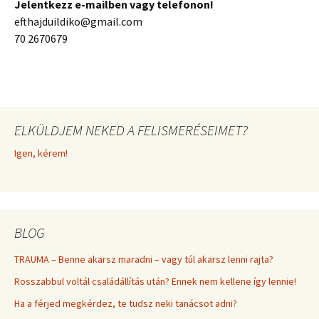
Jelentkezz e-mailben vagy telefonon!
efthajduildiko@gmail.com
70 2670679
ELKÜLDJEM NEKED A FELISMERÉSEIMET?
Igen, kérem!
BLOG
TRAUMA – Benne akarsz maradni – vagy túl akarsz lenni rajta?
Rosszabbul voltál családállítás után? Ennek nem kellene így lennie!
Ha a férjed megkérdez, te tudsz neki tanácsot adni?