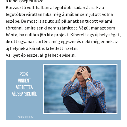
a lehetőségek közé.
Borzasztó volt hallani a legutóbbi kudarcát is. Ez a
legutóbbi váratlan hiba még álmában sem jutott volna
eszébe. De most is az utolsó pillanatban tudott valami
történni, amire senki nem számított. Végül már azt sem
bánta, ha nullára jön ki a projekt. Kibérelt egy új helyiséget,
de ott ugyanaz történt még egyszer és neki még ennek az
új helynek a kárait is ki kellett fizetni.
Az ilyet ép ésszel alig lehet elviselni.