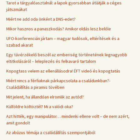
Tarot a tárgyalóasztalnál: a lapok gyorsabban átlátják a céges
játszmákat
Miért ne add oda önként a DNS-edet?
Mikor hasznos a panaszkodás? Amikor oldás lesz belőle
UFO-konferencián jártam – magyar tudósok, eltérítések és a
szabad akarat
Egy távérzékelő beszél az emberiség történetének legnagyobb
eltitkolásáról – leleplezés és felkavaró tartalom
Kopogtass velem az ellenállásodra! ÉFT videó és kopogtatás
Miért nincs a férfiaknak párkapcsolata a családunkban?-
Családállítás a piramis tövében
Mit jelent, ha állandóan elromlik az autód?
Külföldre költöztél? Mi a valódi oka?
Azt hitték, egy manipulátor… mindenki ellene volt – de nem azért,
amit gondolt
Az abúzus témája a családállítás szempontjából