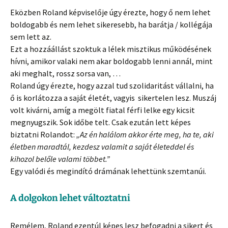
Eközben Roland képviselője úgy érezte, hogy ő nem lehet
boldogabb és nem lehet sikeresebb, ha barátja / kollégája
sem lett az.
Ezt a hozzáállást szoktuk a lélek misztikus működésének
hívni, amikor valaki nem akar boldogabb lenni annál, mint
aki meghalt, rossz sorsa van, …
Roland úgy érezte, hogy azzal tud szolidaritást vállalni, ha
ő is korlátozza a saját életét, vagyis sikertelen lesz. Muszáj
volt kivárni, amíg a megölt fiatal férfi lelke egy kicsit
megnyugszik. Sok időbe telt. Csak ezután lett képes
biztatni Rolandot:
„Az én halálom akkor érte meg, ha te, aki
életben maradtál, kezdesz valamit a saját életeddel és
kihozol belőle valami többet.”
Egy valódi és megindító drámának lehettünk szemtanúi.
A dolgokon lehet változtatni
Remélem, Roland ezentúl képes lesz befogadni a sikert és