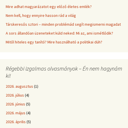
Mire adhat magyarázatot egy előző életes emlék?
Nem kell, hogy ennyire hasson rád a világ
Társkeresős sztori – minden problémád segít megismerni magadat
A sors állandóan üzeneteket küld neked: Mi az, ami ismétlődik?
Mitől hiteles egy tanító? Mire használható a politikai düh?
Régebbi izgalmas olvasmányok – Én nem hagynám
ki!
2026. augusztus
(1)
2026. július
(4)
2026. június
(5)
2026. május
(4)
2026. április
(5)