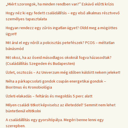
„Miért szorongok, ha minden rendben van?” Esküvő előtti krízis
Hogy néz ki egy fedett családállítás – egy első alkalmas résztvevő
személyes tapasztalata
Hogyan rendezz egy zűrös ingatlan ügyet? Oldd meg a mögöttes
ügyet!
Mit árul el egy nőről a policisztás petefészek? PCOS – méltatlan
bánásmód
Mit okoz, ha az őseid másodlagos okoknál fogva házasodtak?
(Családállítás Szegeden és Budapesten)
Üzlet, osztozás – Az Univerzum még időben küldött nekem jeleket!
Néha a párkapcsolati gondok csupán energetikai gondok –
Bioritmus és Kronobiológia
Üzleti elakadás – feltárás és megoldás 5 perc alatt
Milyen családi titkot képviselsz az életeddel? Semmit nem lehet
büntetlenül eltitkolni
A családállítás egy gyorsítópálya. Megéri benne lenni egy
szerepben.