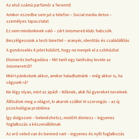
Az első számú parfümőr a Teremtő
Amikor eszedbe sem jut a telefon – Social media detox –
személyes tapasztalat
Ez nem mindenkinek való – zárt önismereti klub: habcsók.
Beszélgessünk a testi tünettel – aranyér, identitás és családállítás
A gondviselés 8 jelet küldött, hogy ne menjek el a színházba!
Elismerés befogadása – Mit tanít egy tanítvány levele az
önismeretről?
Miért pánikolunk akkor, amikor haladhatnánk – még akkor is, ha
vágyunk rá?
Ne légy olyan, mint az apád! – Nőknek, akik fiú gyereket nevelnek.
Állítsátok meg a világot, ki akarok szállni! AI szorongás – az új
pszichológiai probléma
Így dolgozom – belenézhetsz, mielőtt döntesz – Ingyenes
foglalkozás a készenállóknak
Az erő veled van és benned van! – ingyenes és nyílt foglalkozás