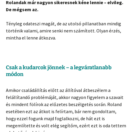
Rolandak már nagyon sikeresnek kéne lennie – elvileg.
De mégsem az.
Tényleg odateszi magát, de az utolsó pillanatban mindig
történik valami, amire senki nem számított. Olyan érzés,
mintha el lenne átkozva.
Csak a kudarcok jönnek – a legváratlanabb
módon
Amikor családállítás előtt az állítóval átbeszélem a
felállítandó problémáját, akkor nagyon figyelem a szavait
és mindent fölírok az előzetes beszélgetés során. Roland
esetében ezt az átkot is felírtam, bár nem gondoltam,
hogy ezzel fogunk majd foglalkozni, de hát ezt is
megemlítette és volt elég segítőm, ezért ezt is oda tettem