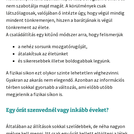
nem szabotálja majd magát. A körülmények csak
látszólagosak, valójában ő intézte úgy, hogy végül mindig
mindent tönkremenjen, hiszen a barátjának is végül
tönkrement az élete.
A családállítás egy kitűnő módszer arra, hogy felismerjük
a nehéz sorsunk mozgatórugóját,
átalakítsuk az életünket
és sikeresebbek illetve boldogabbak legyünk.
A fizikai sikon ezt olykor szinte lehetetlen véghezvinni.
Gyakran az akarás nem elegendő. Azonban az információs
térben sokkal gyorsabb a változás, ami előbb utóbb
megjelenik a fizikai síkon is.
Egy órát szenvednél vagy inkább éveket?
Általában az állítások sokkal szelídebbek, de néha nagyon
mélyre kell menni. Itt csak egy órát kellett eltölteni a lélek