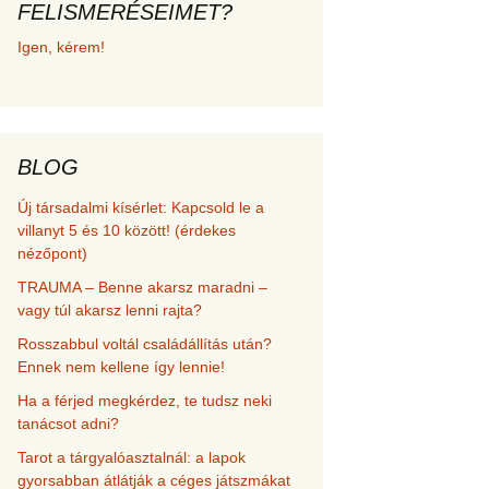
FELISMERÉSEIMET?
met és
Igen, kérem!
erződési
BLOG
Új társadalmi kísérlet: Kapcsold le a
villanyt 5 és 10 között! (érdekes
nézőpont)
TRAUMA – Benne akarsz maradni –
vagy túl akarsz lenni rajta?
Rosszabbul voltál családállítás után?
Ennek nem kellene így lennie!
Ha a férjed megkérdez, te tudsz neki
tanácsot adni?
Tarot a tárgyalóasztalnál: a lapok
gyorsabban átlátják a céges játszmákat