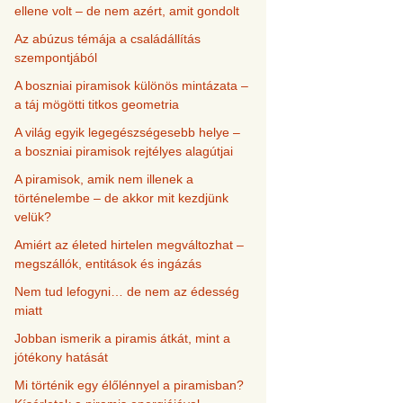
ellene volt – de nem azért, amit gondolt
Az abúzus témája a családállítás
szempontjából
A boszniai piramisok különös mintázata –
a táj mögötti titkos geometria
A világ egyik legegészségesebb helye –
a boszniai piramisok rejtélyes alagútjai
A piramisok, amik nem illenek a
történelembe – de akkor mit kezdjünk
velük?
Amiért az életed hirtelen megváltozhat –
megszállók, entitások és ingázás
Nem tud lefogyni… de nem az édesség
miatt
Jobban ismerik a piramis átkát, mint a
jótékony hatását
Mi történik egy élőlénnyel a piramisban?