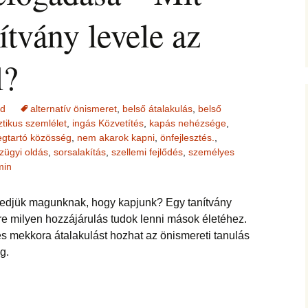
jesztő
ítás –
ság, pénz
felismerései
nítvány levele az
AMIRE RÁJÖTTEM 5.
Ítélkezőlap – segédlet a
ÉFT esetek 4.
eseteimet?
KÖZVETÍTÉS –
módszerhez
Ingás Lélekállítás
gával –
LYAM
tanfolyam
delmek a
Cikkek a fogyás
ÉFT esetek –
Általános Sz
l?
ás, evés,
témakörében
tanítványoktól
Feltételek
IKA
en
OGLALKOZÁS
T félelem,
ás, harag
Vegyes esetek
i elemzés
ése
ed
alternatív önismeret
,
belső átalakulás
,
belső
K
ztikus szemlélet
,
ingás Közvetítés
,
kapás nehézsége
Alternatív megoldások
,
lógia –
Kronobiológiai
problémákra
gtartó közösség
,
nem akarok kapni
,
önfejlesztés.
,
iológia
am
számolóprogram
zügyi oldás
,
sorsalakítás
,
szellemi fejlődés
,
személyes
ók
Kronobiológiai esetek
min
KATIE – 4
S TANFOLYAM
FASTER EFT esetek
gedjük magunknak, hogy kapjunk? Egy tanítvány
 és tudatszintek
ire milyen hozzájárulás tudok lenni mások életéhez.
ója
GYEREKBAJOK
s mekkora átalakulást hozhat az önismereti tanulás
Ügyfelek meséi
g.
J
ÁLLÍTÁST!
A saját mesém
s
Megvásárolható