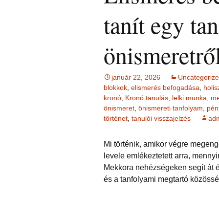
Ingás Közvetítés
HIEDELMEK
ÉFT ismeretter
Ingás Sorstiszt
bőség, gazdag
tanít egy ta
NÉGY KÉRDÉS –
írások 2.
esetek
témakörében
írások (ítéleteink
INGÁS 
Ingás Lélekállítás
Öngyógyítás
megfordítása)
Lélekállítás in
TANFO
frekvenciákkal
esetek
Korlátozó hie
önismeretrő
testsúly, elhíz
ÉLETFORGATÓKÖNYV
MÁTRIXENERGET
… témaköréb
ÉFT F
AZ ÉLET DOLGAI
SOROZA
RÖVIDEN
szorong
KRONOBIOLÓGIA
BACH
Kronobiológia
elenged
január 22, 2026
Uncategoriz
VIRÁGESSZENCIÁ
rendelése
blokkok
,
elismerés befogadása
,
holis
TAROT kártya
Kronobio
kronó
,
Kronó tanulás
,
lelki munka
,
me
(sorselemzés és
ACCESS
További kronob
tanfoly
önismeret
,
önismereti tanfolyam
,
pén
problémafeltárás)
CONSCIOUSNESS
írások és vide
(hozzáférés a
történet
,
tanulói visszajelzés
ad
tudatossághoz)
BYRON 
FELOLDÁS JÁTÉK
KÉRDÉ
Mi történik, amikor végre megen
ELENGEDÉS
RAJZELEMZÉS
Tünetek
levele emlékeztetett arra, menny
korrekci
Mekkora nehézségeken segít át é
MESE –
TUDATFORMATTÁLÁS
problémafeltárás
és a tanfolyami megtartó közössé
mesével
TANUL
CSALÁD
Online i