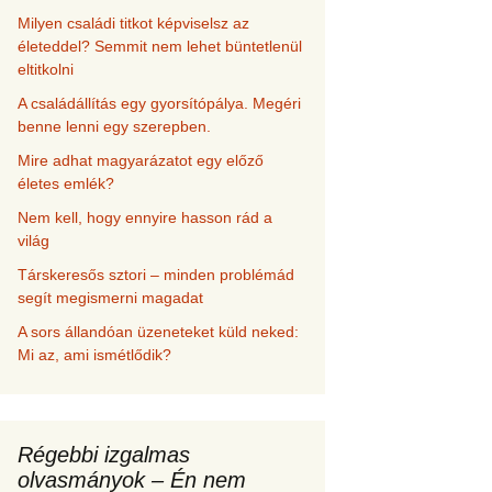
Milyen családi titkot képviselsz az
életeddel? Semmit nem lehet büntetlenül
eltitkolni
A családállítás egy gyorsítópálya. Megéri
benne lenni egy szerepben.
Mire adhat magyarázatot egy előző
életes emlék?
Nem kell, hogy ennyire hasson rád a
világ
Társkeresős sztori – minden problémád
segít megismerni magadat
A sors állandóan üzeneteket küld neked:
Mi az, ami ismétlődik?
Régebbi izgalmas
olvasmányok – Én nem