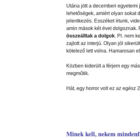
Utána jött a decemberi egyetemi 
lehetőségek, amiért olyan sokat 
jelentkezés. Esszéket írtunk, vide
amin mások két évet dolgoznak. R
összeálltak a dolgok
. Pl. nem k
zajlott az interjú. Olyan jól siker
kötelező lett volna. Hamarosan eld
Közben kiderült a férjem egy má
megműtik.
Hát, egy horror volt ez az egész 
Minek kell, nekem mindenfé