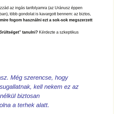
ozzád az ingás tanfolyamra (az Uránusz éppen
an), több gondolat is kavargott bennem: az biztos,
mire fogom használni ezt a sok-sok megszerzett
őrültséget” tanulni?
Kérdezte a szkeptikus
lasz. Még szerencse, hogy
sugallatnak, kell nekem ez az
nélkül biztosan
na a terhek alatt.