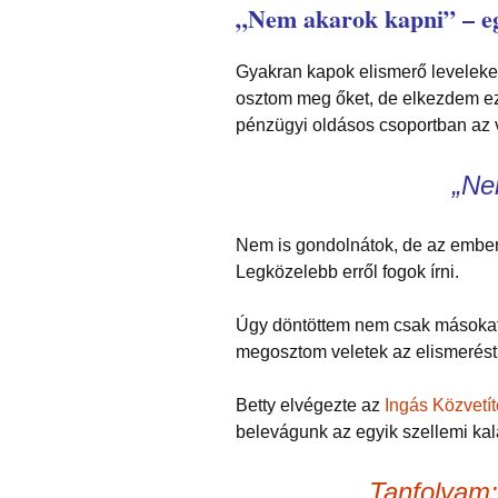
„Nem akarok kapni” – eg
Gyakran kapok elismerő leveleket 
osztom meg őket, de elkezdem ez
pénzügyi oldásos csoportban az 
„Ne
Nem is gondolnátok, de az ember
Legközelebb erről fogok írni.
Úgy döntöttem nem csak másokat
megosztom veletek az elismerést
Betty elvégezte az
Ingás Közvetít
belevágunk az egyik szellemi k
Tanfolyam: