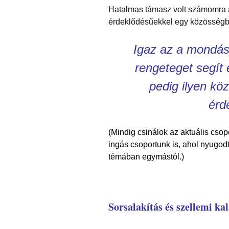
Hatalmas támasz volt számomra a 
érdeklődésűekkel egy közösségben
Igaz az a mondás
rengeteget segít
pedig ilyen kö
érd
(Mindig csinálok az aktuális csop
ingás csoportunk is, ahol nyugod
témában egymástól.)
Sorsalakítás és szellemi ka