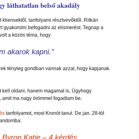
hanganyagok – régebbi
y láthatatlan belső akadály
foglalkozások
kliensektől, tanfolyami résztvevőktől. Ritkán
t gyakorolni befogadni az elismerést. Tegnap a
volt a közös téma, hogy
m akarok kapni.”
ek tényleg gondban vannak azzal, hogy kapjanak.
 kell oldani, hanem magamat is. Úgyhogy
, amit ma nagy örömmel fogadtam be.
és
tanfolyamot, most Kronót tanul. De jan. 28-tól
alandomba:
 Byron Katie – 4 kérdés