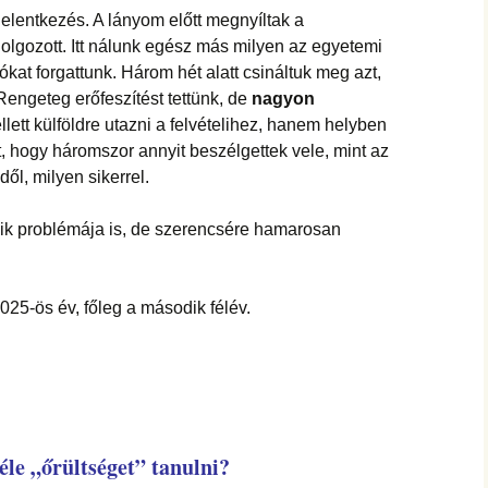
jelentkezés. A lányom előtt megnyíltak a
dolgozott. Itt nálunk egész más milyen az egyetemi
ókat forgattunk. Három hét alatt csináltuk meg azt,
engeteg erőfeszítést tettünk, de
nagyon
ellett külföldre utazni a felvételihez, hanem helyben
ült, hogy háromszor annyit beszélgettek vele, mint az
ől, milyen sikerrel.
sik problémája is, de szerencsére hamarosan
2025-ös év, főleg a második félév.
le „őrültséget” tanulni?