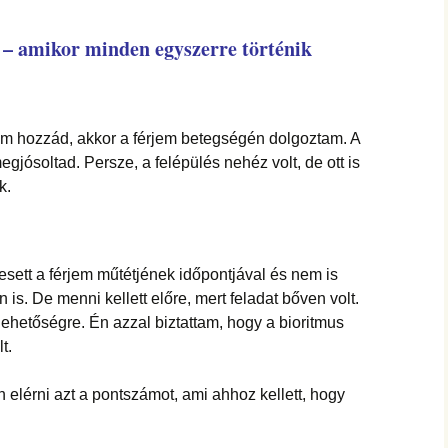
és – amikor minden egyszerre történik
am hozzád, akkor a férjem betegségén dolgoztam. A
egjósoltad. Persze, a felépülés nehéz volt, de ott is
k.
sett a férjem műtétjének időpontjával és nem is
n is. De menni kellett előre, mert feladat bőven volt.
ehetőségre. Én azzal biztattam, hogy a bioritmus
t.
n elérni azt a pontszámot, ami ahhoz kellett, hogy