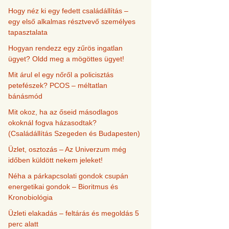
Hogy néz ki egy fedett családállítás –
egy első alkalmas résztvevő személyes
tapasztalata
Hogyan rendezz egy zűrös ingatlan
ügyet? Oldd meg a mögöttes ügyet!
Mit árul el egy nőről a policisztás
petefészek? PCOS – méltatlan
bánásmód
Mit okoz, ha az őseid másodlagos
okoknál fogva házasodtak?
(Családállítás Szegeden és Budapesten)
Üzlet, osztozás – Az Univerzum még
időben küldött nekem jeleket!
Néha a párkapcsolati gondok csupán
energetikai gondok – Bioritmus és
Kronobiológia
Üzleti elakadás – feltárás és megoldás 5
perc alatt