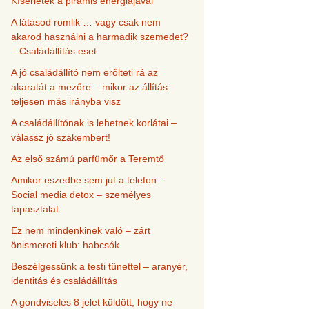
Kísérletek a piramis energiájával
A látásod romlik … vagy csak nem
akarod használni a harmadik szemedet?
– Családállítás eset
A jó családállító nem erőlteti rá az
akaratát a mezőre – mikor az állítás
teljesen más irányba visz
A családállítónak is lehetnek korlátai –
válassz jó szakembert!
Az első számú parfümőr a Teremtő
Amikor eszedbe sem jut a telefon –
Social media detox – személyes
tapasztalat
Ez nem mindenkinek való – zárt
önismereti klub: habcsók.
Beszélgessünk a testi tünettel – aranyér,
identitás és családállítás
A gondviselés 8 jelet küldött, hogy ne