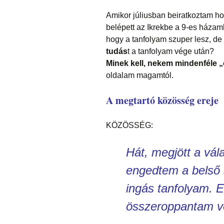
Amikor júliusban beiratkoztam h
belépett az Ikrekbe a 9-es házamb
hogy a tanfolyam szuper lesz, de
tudás
t a tanfolyam vége után?
Minek kell, nekem mindenféle „
oldalam magamtól.
A megtartó közösség ereje
KÖZÖSSÉG:
Hát, megjött a vá
engedtem a belső 
ingás tanfolyam. E
összeroppantam vol