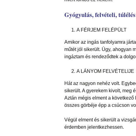
Gyógyulás, felvételi, túlél
A FÉRJEM FELÉPÜLT
Amikor az ingás tanfolyamra járt
műtét jól sikerült. Úgy, ahogyan m
ingáztam és rendeződtek a dolgo
A LÁNYOM FELVÉTELIJE
Hát az nagyon nehéz volt. Egybee
sikerült. A gyerekem kivolt, meg é
Aztán mégis elment a következő l
összes görbéje épp a csúcson vol
Végül elment és sikerült a vizsgá
érdemben jelentkezhessen.