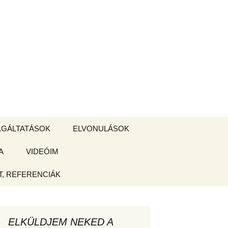
Keresés:
LGÁLTATÁSOK
ELVONULÁSOK
A
ZSIGE BOLT
VIDEÓIM
ELVONULÁS –
Magyarországon
, REFERENCIÁK
 tájékoztató
hogy
ELKÜLDJEM NEKED A
ked az új