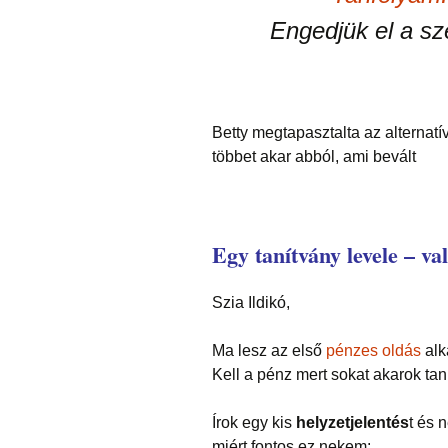
Engedjük el a sz
Betty megtapasztalta az alternat
többet akar abból, ami bevált
Egy tanítvány levele – va
Szia Ildikó,
Ma lesz az első
pénzes oldás
alk
Kell a pénz mert sokat akarok tanu
Írok egy kis
helyzetjelentés
t és 
miért fontos ez nekem: