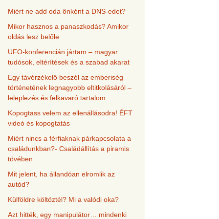
Miért ne add oda önként a DNS-edet?
Mikor hasznos a panaszkodás? Amikor
oldás lesz belőle
UFO-konferencián jártam – magyar
tudósok, eltérítések és a szabad akarat
Egy távérzékelő beszél az emberiség
történetének legnagyobb eltitkolásáról –
leleplezés és felkavaró tartalom
Kopogtass velem az ellenállásodra! ÉFT
videó és kopogtatás
Miért nincs a férfiaknak párkapcsolata a
családunkban?- Családállítás a piramis
tövében
Mit jelent, ha állandóan elromlik az
autód?
Külföldre költöztél? Mi a valódi oka?
Azt hitték, egy manipulátor… mindenki