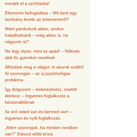
menjek el a színházba!
Elismerés befogadása – Mit tanít egy
tanítvány levele az önismeretről?
Miért pánikolunk akkor, amikor
haladhatnánk – még akkor is, ha
vágyunk rá?
Ne légy olyan, mint az apád! – Nőknek,
akik fiú gyereket nevelnek.
Állítsátok meg a világot, ki akarok szállni!
AI szorongás – az új pszichológiai
probléma
Így dolgozom – belenézhetsz, mielőtt
döntesz – Ingyenes foglalkozás a
készenállóknak
Az erő veled van és benned van! –
ingyenes és nyílt foglalkozás
„Miért szorongok, ha minden rendben
van?” Esküvő előtti krízis