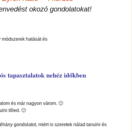
envedést okozó gondolatokat!
ív módszerek hatását és
lós tapasztalatok nehéz időkben
alom és már nagyon várom. 🙂
lni tőled. 🙂
néhány gondolatot, miért is szeretek nálad tanulni és