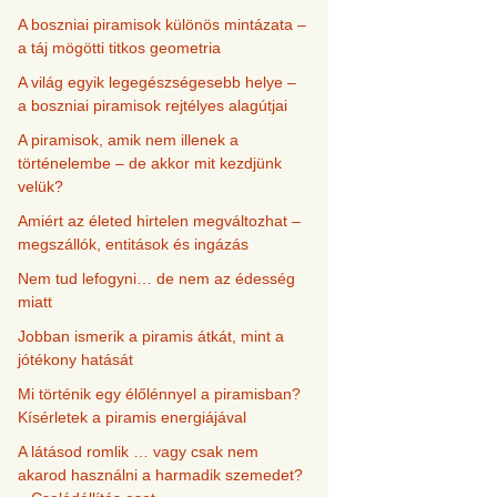
A boszniai piramisok különös mintázata –
a táj mögötti titkos geometria
A világ egyik legegészségesebb helye –
a boszniai piramisok rejtélyes alagútjai
A piramisok, amik nem illenek a
történelembe – de akkor mit kezdjünk
velük?
Amiért az életed hirtelen megváltozhat –
megszállók, entitások és ingázás
Nem tud lefogyni… de nem az édesség
miatt
Jobban ismerik a piramis átkát, mint a
jótékony hatását
Mi történik egy élőlénnyel a piramisban?
Kísérletek a piramis energiájával
A látásod romlik … vagy csak nem
akarod használni a harmadik szemedet?