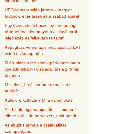
oldás lesz belőle
UFO-konferencián jártam – magyar
tudósok, eltérítések és a szabad akarat
Egy távérzékelő beszél az emberiség
történetének legnagyobb eltitkolásáról –
leleplezés és felkavaró tartalom
Kopogtass velem az ellenállásodra! ÉFT
videó és kopogtatás
Miért nincs a férfiaknak párkapcsolata a
családunkban?- Családállítás a piramis
tövében
Mit jelent, ha állandóan elromlik az
autód?
Külföldre költöztél? Mi a valódi oka?
Azt hitték, egy manipulátor… mindenki
ellene volt – de nem azért, amit gondolt
Az abúzus témája a családállítás
szempontjából