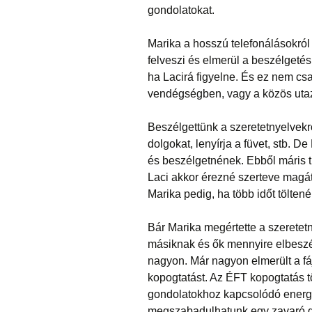
gondolatokat.
Marika a hosszú telefonálásokról
felveszi és elmerül a beszélgetés
ha Lacirá figyelne. És ez nem c
vendégségben, vagy a közös utazá
Beszélgettünk a szeretetnyelvekről
dolgokat, lenyírja a füvet, stb. De
és beszélgetnének. Ebből máris t
Laci akkor érezné szerteve magá
Marika pedig, ha több időt tölten
Bár Marika megértette a szeretet
másiknak és ők mennyire elbeszé
nagyon. Már nagyon elmerült a fá
kopogtatást. Az ÉFT kopogtatás t
gondolatokhoz kapcsolódó energiát
megszabadulhatunk egy zavaró g