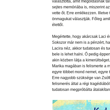
választotta, amit megoldásnak tal
sejtes memóriába is, miszerint az
vette őt. Erre emlékezzen. Illetv
önmagukat választják. Főleg amik
élettől.
Megértette, hogy akárcsak Laci é
Sokszor már nem is a pénzért, h
Lacira néz, akkor tudatosan és tud
bele is lehet halni. Ő pedig éppen
akin közben látja a kimerültséget.
Marika magában is felismerte a m
egyre többet mond nemet, egyre t
Erre nagyobb szüksége van Zsófin
felismerés által a régi tragédiáb
tudatosan megpróbálta átalakítan