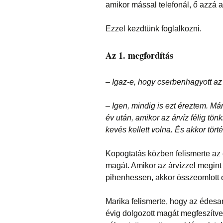
amikor mással telefonál, ő azzá a
Ezzel kezdtünk foglalkozni.
Az 1. megfordítás
–
Igaz-e, hogy cserbenhagyott a
– Igen, mindig is ezt éreztem. M
év után, amikor az árvíz félig tö
kevés kellett volna. És akkor törté
Kopogtatás közben felismerte az é
magát. Amikor az árvízzel megint
pihenhessen, akkor összeomlott é
Marika felismerte, hogy az édesa
évig dolgozott magát megfeszítv