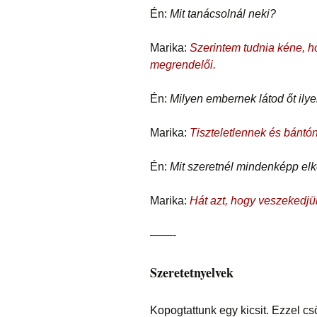
Én:
Mit tanácsolnál neki?
Marika:
Szerintem tudnia kéne, h
megrendelői.
Én:
Milyen embernek látod őt ily
Marika:
Tiszteletlennek és bántó
Én:
Mit szeretnél mindenképp elk
Marika:
Hát azt, hogy veszekedjü
——-
Szeretetnyelvek
Kopogtattunk egy kicsit. Ezzel csö