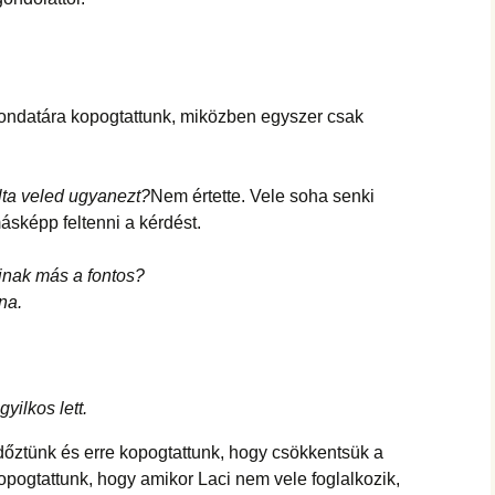
ondatára kopogtattunk, miközben egyszer csak
lta veled ugyanezt?
Nem értette. Vele soha senki
ásképp feltenni a kérdést.
cinak más a fontos?
na.
yilkos lett.
lidőztünk és erre kopogtattunk, hogy csökkentsük a
kopogtattunk, hogy amikor Laci nem vele foglalkozik,