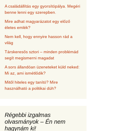
A családállítás egy gyorsítópálya. Megéri
benne lenni egy szerepben.
Mire adhat magyarázatot egy előző
életes emlék?
Nem kell, hogy ennyire hasson rád a
világ
Társkeresős sztori – minden problémád
segít megismerni magadat
A sors állandóan üzeneteket küld neked:
Mi az, ami ismétlődik?
Mitől hiteles egy tanító? Mire
használható a politikai düh?
Régebbi izgalmas
olvasmányok – Én nem
hagynám ki!