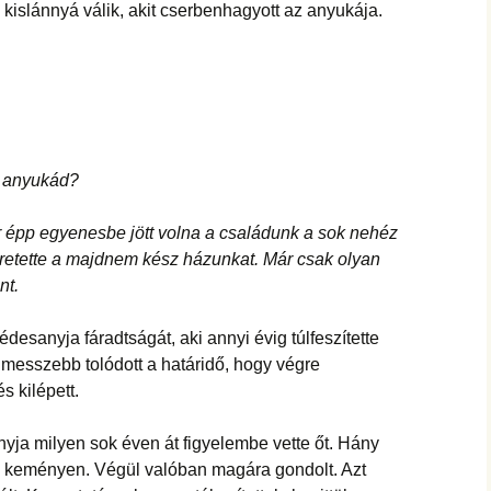
 kislánnyá válik, akit cserbenhagyott az anyukája.
z anyukád?
ár épp egyenesbe jött volna a családunk a sok nehéz
nkretette a majdnem kész házunkat. Már csak olyan
nt.
desanyja fáradtságát, aki annyi évig túlfeszítette
 messzebb tolódott a határidő, hogy végre
s kilépett.
nyja milyen sok éven át figyelembe vette őt. Hány
e keményen. Végül valóban magára gondolt. Azt