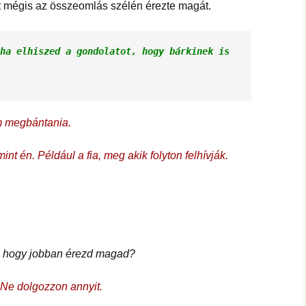
hanganyagok – régebbi
st mégis az összeomlás szélén érezte magát.
foglalkozások
ha elhiszed a gondolatot, hogy bárkinek is 
 megbántania.
t én. Például a fia, meg akik folyton felhívják.
, hogy jobban érezd magad?
 Ne dolgozzon annyit.