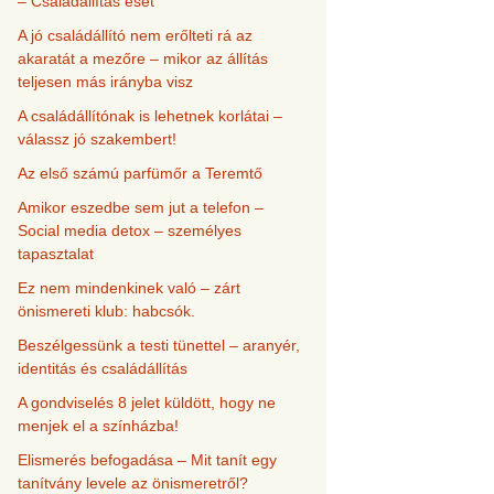
– Családállítás eset
A jó családállító nem erőlteti rá az
akaratát a mezőre – mikor az állítás
teljesen más irányba visz
A családállítónak is lehetnek korlátai –
válassz jó szakembert!
Az első számú parfümőr a Teremtő
Amikor eszedbe sem jut a telefon –
Social media detox – személyes
tapasztalat
Ez nem mindenkinek való – zárt
önismereti klub: habcsók.
Beszélgessünk a testi tünettel – aranyér,
identitás és családállítás
A gondviselés 8 jelet küldött, hogy ne
menjek el a színházba!
Elismerés befogadása – Mit tanít egy
tanítvány levele az önismeretről?