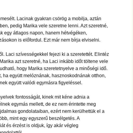
 mesélt. Lacinak gyakran csörög a mobilja, aztán
ben, pedig Marika vele szeretne lenni. Azt szeretné,
sak egy átlagos napon, hanem hétvégéken,
sokon is előfordul. Ezt már nem bírja elviselni.
. Laci szívességekkel fejezi ki a szeretettét. Elintéz
 Marika azt szeretné, ha Laci inkább időt töltene vele
udható, hogy Marika szeretetnyelve a minőségi idő.
t, ha együtt melóznának, hasznoskodnának otthon,
ének együtt valódi egymásra figyeléssel.
nyelvek fontosságát, kinek mit kéne adnia a
lnek egymás mellett, de ez nem érintette meg
jdalmas gondolataiban, ezért nem kerülhettük el a
öbb, mint egy egyszerű beszélgetés. A
 és érzést is oldjuk, így akár végleg
ondolattól.