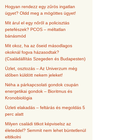
Hogyan rendezz egy zűrös ingatlan
ügyet? Oldd meg a mögöttes ügyet!
Mit árul el egy nőről a policisztás
petefészek? PCOS – méltatlan
bánásmód
Mit okoz, ha az őseid másodlagos
okoknál fogva házasodtak?
(Családállítás Szegeden és Budapesten)
Üzlet, osztozás – Az Univerzum még
időben küldött nekem jeleket!
Néha a párkapcsolati gondok csupán
energetikai gondok – Bioritmus és
Kronobiológia
Üzleti elakadás – feltárás és megoldás 5
perc alatt
Milyen családi titkot képviselsz az
életeddel? Semmit nem lehet büntetlenül
eltitkolni