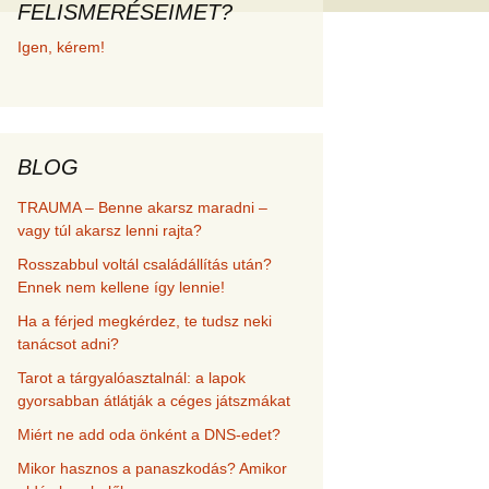
FELISMERÉSEIMET?
met és
Igen, kérem!
erződési
BLOG
TRAUMA – Benne akarsz maradni –
vagy túl akarsz lenni rajta?
Rosszabbul voltál családállítás után?
Ennek nem kellene így lennie!
Ha a férjed megkérdez, te tudsz neki
tanácsot adni?
Tarot a tárgyalóasztalnál: a lapok
gyorsabban átlátják a céges játszmákat
Miért ne add oda önként a DNS-edet?
Mikor hasznos a panaszkodás? Amikor