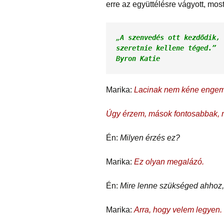
erre az együttélésre vágyott, mo
„
A szenvedés ott kezdődik, 
szeretnie kellene téged.”

Byron Katie
Marika:
Lacinak nem kéne engem
Úgy érzem, mások fontosabbak, min
Én:
Milyen érzés ez?
Marika:
Ez olyan megalázó.
Én:
Mire lenne szükséged ahhoz
Marika:
Arra, hogy velem legyen.