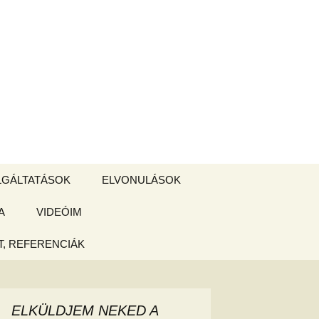
Keresés:
LGÁLTATÁSOK
ELVONULÁSOK
A
ZSIGE BOLT
VIDEÓIM
ELVONULÁS –
Magyarországon
, REFERENCIÁK
 tájékoztató
hogy
ELKÜLDJEM NEKED A
ked az új