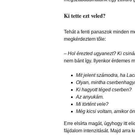
Ki tette ezt veled?
Tehát a fenti panaszok minden m
megkérdeztem tőle:
–
Hol érezted ugyanezt? Ki csiná
nem bánt így. Ilyenkor érdemes m
Mit jelent számodra, ha La
Olyan, mintha cserbenhagy
Ki hagyott téged cserben?
Az anyukám.
Mi történt vele?
Még kicsi voltam, amikor öng
Erre elsírta magát, úgyhogy itt e
fájdalom intenzitását. Majd arra 