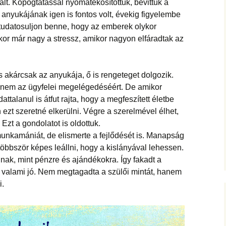
ált. Kopogtatással nyomatékosítottuk, bevittük a
 anyukájának igen is fontos volt, évekig figyelembe
e tudatosuljon benne, hogy az emberek olykor
or már nagy a stressz, amikor nagyon elfáradtak az
s akárcsak az anyukája, ő is rengeteget dolgozik.
anem az ügyfelei megelégedéséért. De amikor
attalanul is átfut rajta, hogy a megfeszített életbe
 ezt szeretné elkerülni. Végre a szerelmével élhet,
 Ezt a gondolatot is oldottuk.
unkamániát, de elismerte a fejlődését is. Manapság
öbbször képes leállni, hogy a kislányával lehessen.
ak, mint pénzre és ajándékokra. Így fakadt a
ól valami jó. Nem megtagadta a szülői mintát, hanem
i.