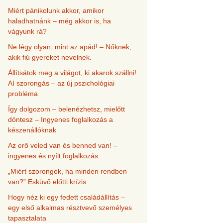
Miért pánikolunk akkor, amikor
haladhatnánk – még akkor is, ha
vágyunk rá?
Ne légy olyan, mint az apád! – Nőknek,
akik fiú gyereket nevelnek.
Állítsátok meg a világot, ki akarok szállni!
AI szorongás – az új pszichológiai
probléma
Így dolgozom – belenézhetsz, mielőtt
döntesz – Ingyenes foglalkozás a
készenállóknak
Az erő veled van és benned van! –
ingyenes és nyílt foglalkozás
„Miért szorongok, ha minden rendben
van?” Esküvő előtti krízis
Hogy néz ki egy fedett családállítás –
egy első alkalmas résztvevő személyes
tapasztalata