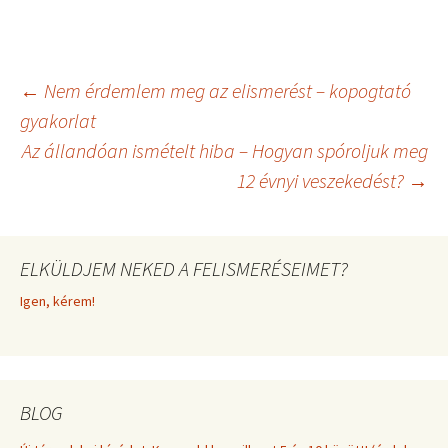
on
on
on
on
(
a
i
m
T
c
n
a
w
e
t
i
i
b
e
l
t
o
r
t
o
e
Bejegyzés
←
Nem érdemlem meg az elismerést – kopogtató
e
k
s
r
t
gyakorlat
)
Az állandóan ismételt hiba – Hogyan spóroljuk meg
navigáció
12 évnyi veszekedést?
→
ELKÜLDJEM NEKED A FELISMERÉSEIMET?
Igen, kérem!
BLOG