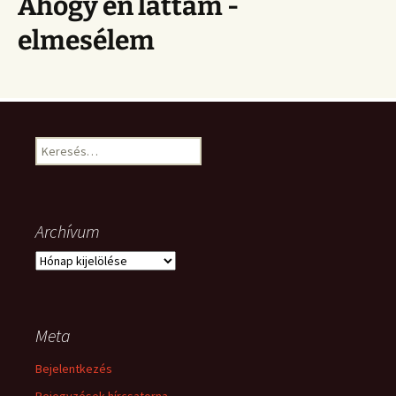
Ahogy én láttam -
elmesélem
Keresés:
Archívum
Archívum
Meta
Bejelentkezés
Bejegyzések hírcsatorna