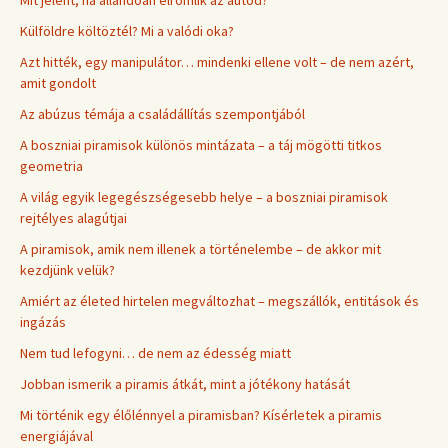
Külföldre költöztél? Mi a valódi oka?
Azt hitték, egy manipulátor… mindenki ellene volt – de nem azért,
amit gondolt
Az abúzus témája a családállítás szempontjából
A boszniai piramisok különös mintázata – a táj mögötti titkos
geometria
A világ egyik legegészségesebb helye – a boszniai piramisok
rejtélyes alagútjai
A piramisok, amik nem illenek a történelembe – de akkor mit
kezdjünk velük?
Amiért az életed hirtelen megváltozhat – megszállók, entitások és
ingázás
Nem tud lefogyni… de nem az édesség miatt
Jobban ismerik a piramis átkát, mint a jótékony hatását
Mi történik egy élőlénnyel a piramisban? Kísérletek a piramis
energiájával