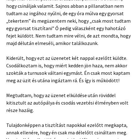
hogy csináljak valamit. Sajnos abban a pillanatban nem
tudtam az ingához nyúlni, de egy óra múlva egy gyorsat
„tekertem” és megüzentem neki, hogy „csak most tudtam
egy gyorsat tisztítani” Ő pedig válaszként egy hahotázó
fejet küldött. Nem tudtam mire vélni, de azt mondta, hogy
majd délután elmeséli, amikor találkozunk.
Kiderült, hogy ezt az üzenetet két nappal ezelőtt küldte.
Csodálkoztam is, hogy miért kedden jön haza, nem akkor
szokták a turnusok váltani egymást. Én csak most kaptam
meg az üzit és utána ingáztam rá. És így is működött!
Megtudtam, hogy az üzenet elküldése után röviddel
kitisztult az autópálya és csodás vezetési élményben volt
része hazáig.
Tulajdonképpen a tisztítást napokkal ezelőtt megkapta,
annak ellenére, hogy én csak ma délelőtt csináltam meg.