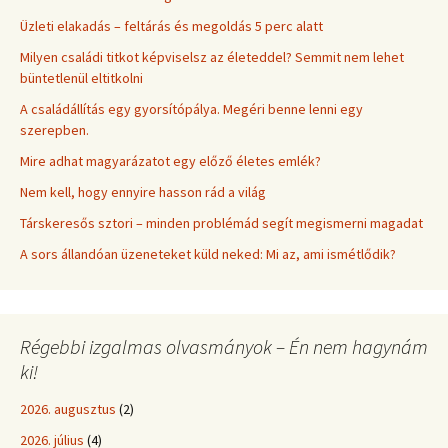
Üzleti elakadás – feltárás és megoldás 5 perc alatt
Milyen családi titkot képviselsz az életeddel? Semmit nem lehet
büntetlenül eltitkolni
A családállítás egy gyorsítópálya. Megéri benne lenni egy
szerepben.
Mire adhat magyarázatot egy előző életes emlék?
Nem kell, hogy ennyire hasson rád a világ
Társkeresős sztori – minden problémád segít megismerni magadat
A sors állandóan üzeneteket küld neked: Mi az, ami ismétlődik?
Régebbi izgalmas olvasmányok – Én nem hagynám
ki!
2026. augusztus
(2)
2026. július
(4)