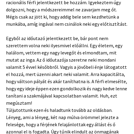
racionális férfi jelentkezett be hozzám. Igyekeztem úgy
dolgozni, hogy a módszereimmel ne zavarjam meg őt.
Mégis csak az jött ki, hogy addig bele sem kezdhetünk a
munkába, amíg ingával nem csinálok neki egy előtisztítást.
Egyből az időutazó jelentkezett be, bár pont nem
szerettem volna neki ilyesmivel előállni. Egy életem, egy
halálom, vettem egy nagy levegőt és elmondtam, mit
mutat az inga. Az ő időutazója szeretne neki mondani
valamit 5 évvel későbbről. Vagyis a jövőbeli énje látogatott
el hozzá, mert üzenni akart neki valamit. Arra kapacitálta,
hogy váltson pályát és akár taníthatna is. A férfi elmesélte,
hogy egy ideje éppen ezen gondolkozik és nagy kedve lenne
tanítani a szakmájával kapcsolatban valamit. Huh, ezt
megúsztam!
Túljutottunk ezen és haladtunk tovább az oldásban.
Lényeg, ami a lényeg, két nap múlva örömmel jelezte a
felesége, hogy a férjének felajánlottak egy állást és ő
azonnal el is fogadta. Úgy tűnik elindult az önmagának