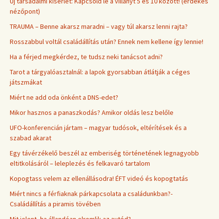
Új társadalmi kísérlet: Kapcsold le a villanyt 5 és 10 között! (érdekes
nézőpont)
TRAUMA – Benne akarsz maradni – vagy túl akarsz lenni rajta?
Rosszabbul voltál családállítás után? Ennek nem kellene így lennie!
Ha a férjed megkérdez, te tudsz neki tanácsot adni?
Tarot a tárgyalóasztalnál: a lapok gyorsabban átlátják a céges
játszmákat
Miért ne add oda önként a DNS-edet?
Mikor hasznos a panaszkodás? Amikor oldás lesz belőle
UFO-konferencián jártam – magyar tudósok, eltérítések és a
szabad akarat
Egy távérzékelő beszél az emberiség történetének legnagyobb
eltitkolásáról – leleplezés és felkavaró tartalom
Kopogtass velem az ellenállásodra! ÉFT videó és kopogtatás
Miért nincs a férfiaknak párkapcsolata a családunkban?-
Családállítás a piramis tövében
Mit jelent, ha állandóan elromlik az autód?