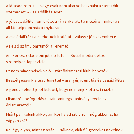
A látásod romlik … vagy csak nem akarod használni a harmadik
szemedet? – Családállítás eset
A jó családállító nem erőlteti rá az akaratát a mezőre – mikor az
állítás teljesen más irányba visz
A családállítónak is lehetnek korlátai – válassz jó szakembert!
Az első számú parfümőr a Teremtő
Amikor eszedbe sem jut a telefon – Social media detox –
személyes tapasztalat
Ez nem mindenkinek való – zárt önismereti klub: habcsók.
Beszélgessünk a testi tünettel – aranyér, identitás és családállítás
A gondviselés 8 jelet küldött, hogy ne menjek el a színházba!
Elismerés befogadása – Mit tanít egy tanítvány levele az
önismeretről?
Miért pánikolunk akkor, amikor haladhatnánk – még akkor is, ha
vágyunk rá?
Ne légy olyan, mint az apád! – Nőknek, akik fiú gyereket nevelnek.