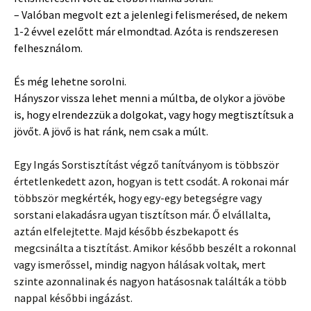
– Valóban megvolt ezt a jelenlegi felismerésed, de nekem
1-2 évvel ezelőtt már elmondtad. Azóta is rendszeresen
felhesználom.
És még lehetne sorolni.
Hányszor vissza lehet menni a múltba, de olykor a jövöbe
is, hogy elrendezzük a dolgokat, vagy hogy megtisztítsuk a
jövőt. A jövő is hat ránk, nem csak a múlt.
Egy Ingás Sorstisztítást végző tanítványom is többször
értetlenkedett azon, hogyan is tett csodát. A rokonai már
többször megkérték, hogy egy-egy betegségre vagy
sorstani elakadásra ugyan tisztítson már. Ő elvállalta,
aztán elfelejtette. Majd később észbekapott és
megcsinálta a tisztítást. Amikor később beszélt a rokonnal
vagy ismerőssel, mindig nagyon hálásak voltak, mert
szinte azonnalinak és nagyon hatásosnak találták a több
nappal későbbi ingázást.