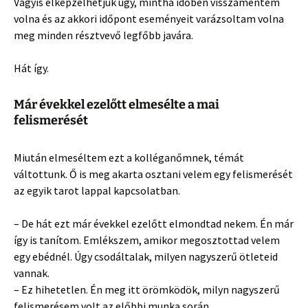
Vagyis elképzelhetjük úgy, mintha időben visszamentem
volna és az akkori időpont eseményeit varázsoltam volna
meg minden résztvevő legfőbb javára.
Hát így.
Már évekkel ezelőtt elmesélte a mai
felismerését
Miután elmeséltem ezt a kolléganőmnek, témát
váltottunk. Ő is meg akarta osztani velem egy felismerését
az egyik tarot lappal kapcsolatban.
– De hát ezt már évekkel ezelőtt elmondtad nekem. Én már
így is tanítom. Emlékszem, amikor megosztottad velem
egy ebédnél. Úgy csodáltalak, milyen nagyszerű ötleteid
vannak.
– Ez hihetetlen. Én meg itt örömködök, milyn nagyszerű
felismerésem volt az előbbi munka során.