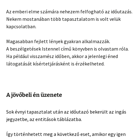
Az emberi elme számára nehezem felfogható az időutazás.
Nekem mostanában több tapasztalatom is volt velük
kapcsolatban.
Magasabban fejlett lények gyakran alkalmazzák.
A beszélgetések Istennel című könyvben is olvastam róla.
Ha például visszamész időben, akkor a jelenlegi éned
látogatását kísértetjárásként is érzékelheted.
A jövőbeli én üzenete
Sok évnyi tapasztalat után az időutazó bekerült az ingás
jegyzetbe, az entitások táblázatba.
Így történhetett meg a következő eset, amikor egy igen