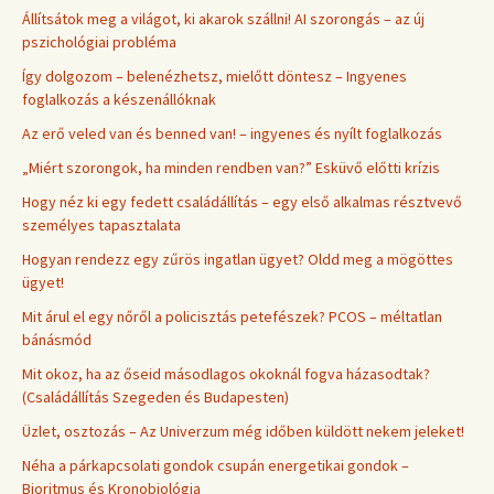
Állítsátok meg a világot, ki akarok szállni! AI szorongás – az új
pszichológiai probléma
Így dolgozom – belenézhetsz, mielőtt döntesz – Ingyenes
foglalkozás a készenállóknak
Az erő veled van és benned van! – ingyenes és nyílt foglalkozás
„Miért szorongok, ha minden rendben van?” Esküvő előtti krízis
Hogy néz ki egy fedett családállítás – egy első alkalmas résztvevő
személyes tapasztalata
Hogyan rendezz egy zűrös ingatlan ügyet? Oldd meg a mögöttes
ügyet!
Mit árul el egy nőről a policisztás petefészek? PCOS – méltatlan
bánásmód
Mit okoz, ha az őseid másodlagos okoknál fogva házasodtak?
(Családállítás Szegeden és Budapesten)
Üzlet, osztozás – Az Univerzum még időben küldött nekem jeleket!
Néha a párkapcsolati gondok csupán energetikai gondok –
Bioritmus és Kronobiológia