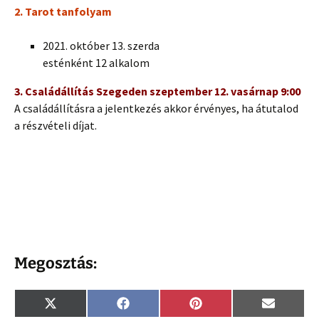
2. Tarot tanfolyam
2021. október 13. szerda
esténként 12 alkalom
3. Családállítás Szegeden szeptember 12. vasárnap 9:00
A családállításra a jelentkezés akkor érvényes, ha átutalod
a részvételi díjat.
Megosztás:
Share
Share
Share
Share
X
F
P
E