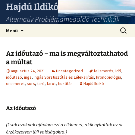
Hajdú Ildikó
Alternatív Problémamegoldó Technikák
Ugrás
Keresés
Menü
a
tartalomhoz
Az időutazó – ma is megváltoztathatod
a múltat
augusztus 24, 2021
Uncategorized
felismerés
,
idő
,
időutazó
,
inga
,
Ingás Sorstisztítás és Lélekállítás
,
kronobiológia
,
önismeret
,
sors
,
taró
,
tarot
,
tisztítás
Hajdú Ildikó
Az időutazó
(Csak azoknak ajánlom ezt a cikkemet, akik nyitottak az öt
érzékszerven túli valóságokra.)