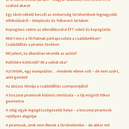
szabad akarat
Egy távérzékelő beszél az emberiség történetének legnagyobb
eltitkolásáról – leleplezés és felkavaró tartalom
Kopogtass velem az ellenállásodra! ÉFT videó és kopogtatás
Miért nincs a férfiaknak párkapcsolata a családunkban?-
Családállítás a piramis tövében
Mit jelent, ha állandóan elromlik az autód?
Külföldre költöztél? Mi a valódi oka?
Azt hitték, egy manipulátor… mindenki ellene volt – de nem azért,
amit gondolt
Az abúzus témája a családállítás szempontjából
A boszniai piramisok különös mintázata – a táj mögötti titkos
geometria
A világ egyik legegészségesebb helye – a boszniai piramisok
rejtélyes alagútjai
A piramisok, amik nem illenek a történelembe – de akkor mit