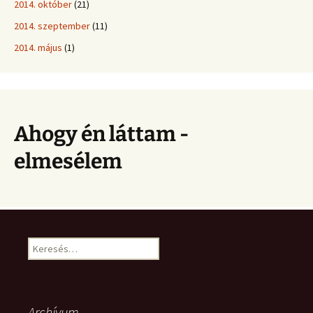
2014. október
(21)
2014. szeptember
(11)
2014. május
(1)
Ahogy én láttam -
elmesélem
Keresés:
Archívum