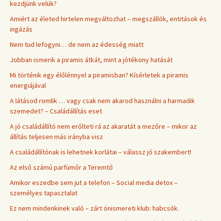
kezdjünk velük?
Amiért az életed hirtelen megváltozhat – megszállók, entitások és
ingázás
Nem tud lefogyni… de nem az édesség miatt
Jobban ismerik a piramis átkát, mint a jótékony hatását
Mi történik egy élőlénnyel a piramisban? Kísérletek a piramis
energiájával
A látásod romlik … vagy csak nem akarod használni a harmadik
szemedet? – Családállítás eset
A jó családállító nem erőlteti rá az akaratát a mezőre – mikor az
állítás teljesen más irányba visz
A családállítónak is lehetnek korlátai – válassz jó szakembert!
Az első számú parfümőr a Teremtő
Amikor eszedbe sem jut a telefon – Social media detox –
személyes tapasztalat
Ez nem mindenkinek való – zárt önismereti klub: habcsók.