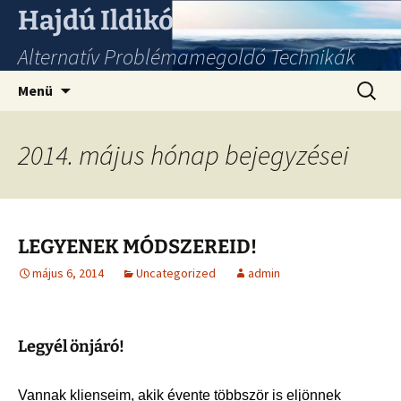
Hajdú Ildikó
Alternatív Problémamegoldó Technikák
Ugrás
Keresés
Menü
a
tartalomhoz
2014. május hónap bejegyzései
LEGYENEK MÓDSZEREID!
május 6, 2014
Uncategorized
admin
Legyél önjáró!
Vannak klienseim, akik évente többször is eljönnek