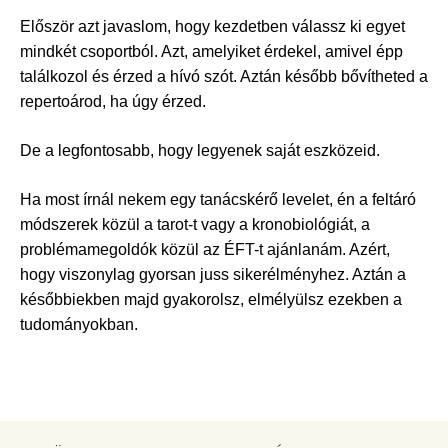
Először azt javaslom, hogy kezdetben válassz ki egyet
mindkét csoportból. Azt, amelyiket érdekel, amivel épp
találkozol és érzed a hívó szót. Aztán később bővítheted a
repertoárod, ha úgy érzed.
De a legfontosabb, hogy legyenek saját eszközeid.
Ha most írnál nekem egy tanácskérő levelet, én a feltáró
módszerek közül a tarot-t vagy a kronobiológiát, a
problémamegoldók közül az ÉFT-t ajánlanám. Azért,
hogy viszonylag gyorsan juss sikerélményhez. Aztán a
későbbiekben majd gyakorolsz, elmélyülsz ezekben a
tudományokban.