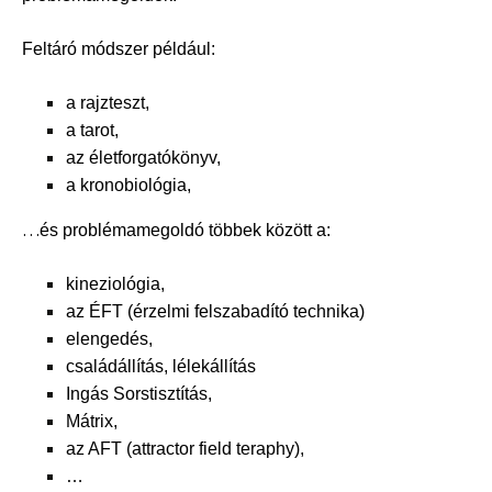
Feltáró módszer például:
a rajzteszt,
a tarot,
az életforgatókönyv,
a kronobiológia,
…
és problémamegoldó többek között a:
kineziológia,
az ÉFT (érzelmi felszabadító technika)
elengedés,
családállítás, lélekállítás
Ingás Sorstisztítás,
Mátrix,
az AFT (attractor field teraphy),
…