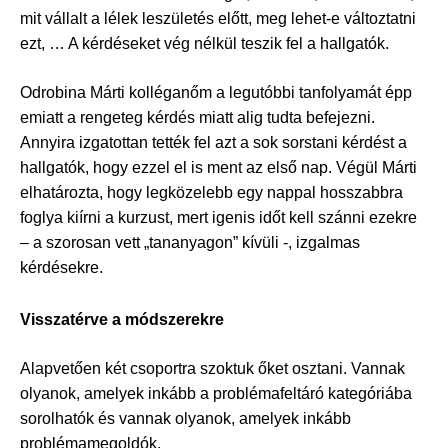
mit vállalt a lélek leszületés előtt, meg lehet-e változtatni
ezt, … A kérdéseket vég nélkül teszik fel a hallgatók.
Odrobina Márti kolléganőm a legutóbbi tanfolyamát épp
emiatt a rengeteg kérdés miatt alig tudta befejezni.
Annyira izgatottan tették fel azt a sok sorstani kérdést a
hallgatók, hogy ezzel el is ment az első nap. Végül Márti
elhatározta, hogy legközelebb egy nappal hosszabbra
foglya kiírni a kurzust, mert igenis időt kell szánni ezekre
– a szorosan vett „tananyagon” kívüli -, izgalmas
kérdésekre.
Visszatérve a módszerekre
Alapvetően két csoportra szoktuk őket osztani. Vannak
olyanok, amelyek inkább a problémafeltáró kategóriába
sorolhatók és vannak olyanok, amelyek inkább
problémamegoldók.