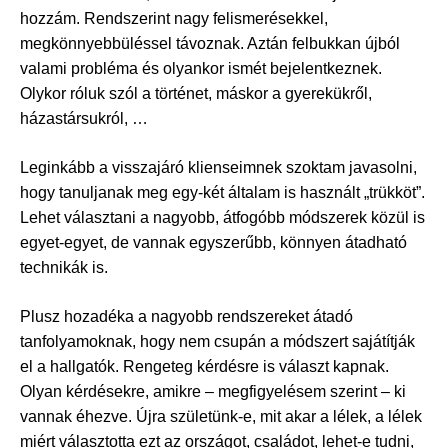
hozzám. Rendszerint nagy felismerésekkel,
megkönnyebbüléssel távoznak. Aztán felbukkan újból
valami probléma és olyankor ismét bejelentkeznek.
Olykor róluk szól a történet, máskor a gyerekükről,
házastársukról, …
Leginkább a visszajáró klienseimnek szoktam javasolni,
hogy tanuljanak meg egy-két általam is használt „trükköt”.
Lehet választani a nagyobb, átfogóbb módszerek közül is
egyet-egyet, de vannak egyszerűbb, könnyen átadható
technikák is.
Plusz hozadéka a nagyobb rendszereket átadó
tanfolyamoknak, hogy nem csupán a módszert sajátítják
el a hallgatók. Rengeteg kérdésre is választ kapnak.
Olyan kérdésekre, amikre – megfigyelésem szerint – ki
vannak éhezve. Újra születünk-e, mit akar a lélek, a lélek
miért választotta ezt az országot, családot, lehet-e tudni,