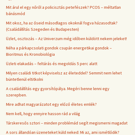
Mit árul el egy nőről a policisztás petefészek? PCOS – méltatlan
bánásmód
Mit okoz, ha az őseid másodlagos okoknál fogva házasodtak?
(Családállítás Szegeden és Budapesten)
Üzlet, osztozás – Az Univerzum még időben küldött nekem jeleket!
Néha a párkapcsolati gondok csupán energetikai gondok –
Bioritmus és Kronobiológia
Üzleti elakadás – feltárás és megoldás 5 perc alatt
Milyen családi titkot képviselsz az életeddel? Semmit nem lehet
büntetlenül eltitkolni
A családállítás egy gyorsítópálya. Megéri benne lenni egy
szerepben.
Mire adhat magyarázatot egy előző életes emlék?
Nem kell, hogy ennyire hasson rád a világ
Társkeresős sztori – minden problémád segít megismerni magadat
A sors állandóan üzeneteket küld neked: Mi az, ami ismétlődik?