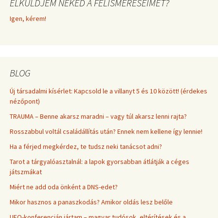
ELKÜLDJEM NEKED A FELISMERÉSEIMET?
Igen, kérem!
BLOG
Új társadalmi kísérlet: Kapcsold le a villanyt 5 és 10 között! (érdekes
nézőpont)
TRAUMA – Benne akarsz maradni – vagy túl akarsz lenni rajta?
Rosszabbul voltál családállítás után? Ennek nem kellene így lennie!
Ha a férjed megkérdez, te tudsz neki tanácsot adni?
Tarot a tárgyalóasztalnál: a lapok gyorsabban átlátják a céges
játszmákat
Miért ne add oda önként a DNS-edet?
Mikor hasznos a panaszkodás? Amikor oldás lesz belőle
UFO-konferencián jártam – magyar tudósok, eltérítések és a