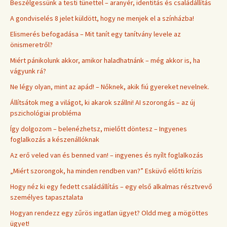
Beszélgessünk a testi tünettel – aranyér, identitás és családállítás
A gondviselés 8 jelet küldött, hogy ne menjek el a színházba!
Elismerés befogadása – Mit tanít egy tanítvány levele az
önismeretről?
Miért pánikolunk akkor, amikor haladhatnánk – még akkor is, ha
vágyunk rá?
Ne légy olyan, mint az apád! – Nőknek, akik fiú gyereket nevelnek.
Állítsátok meg a világot, ki akarok szállni! AI szorongás – az új
pszichológiai probléma
Így dolgozom – belenézhetsz, mielőtt döntesz – Ingyenes
foglalkozás a készenállóknak
Az erő veled van és benned van! – ingyenes és nyílt foglalkozás
„Miért szorongok, ha minden rendben van?” Esküvő előtti krízis
Hogy néz ki egy fedett családállítás – egy első alkalmas résztvevő
személyes tapasztalata
Hogyan rendezz egy zűrös ingatlan ügyet? Oldd meg a mögöttes
ügyet!