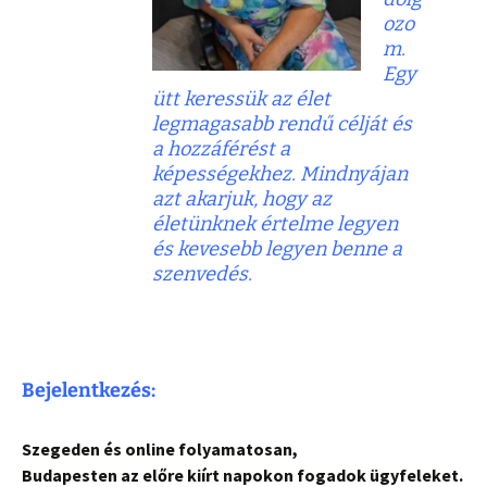
ozo
m.
Egy
ütt keressük az élet
legmagasabb rendű célját és
a hozzáférést a
képességekhez. Mindnyájan
azt akarjuk, hogy az
életünknek értelme legyen
és kevesebb legyen benne a
szenvedés.
Bejelentkezés:
Szegeden és online folyamatosan,
Budapesten az előre kiírt napokon fogadok ügyfel
eket.