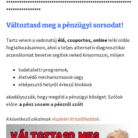
**********************************************************
****************
Változtasd meg a pénzügyi sorsodat!
Tarts velem a vadonatúj
élő, csoportos, online
lelki oldás
foglalkozásaimon, ahol a teljes alternatív diagnosztikai
arzenálomat bevetve segítek neked kinyomozni, milyen
tudatalatti programok,
életvédő mechanizmusok vagy
elképesztő helyről érkező blokkok
akadályozzák, hogy megéld a pénzügyi bőséget. Szólok
előre:
a
pénz sosem a pénzről szól!
A következő alkalmak
részletei itt találhatóak
: