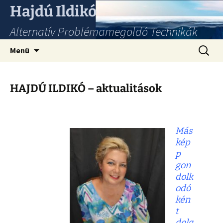
Hajdú Ildikó
Alternatív Problémamegoldó Technikák
Ugrás
Keresés
Menü
a
tartalomhoz
HAJDÚ ILDIKÓ – aktualitások
Más
kép
p
gon
dolk
odó
kén
t
dolg