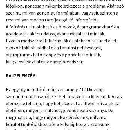
idősíkon, pontosan mikor keletkezett a probléma. Akár szó
szerint, milyen gondolat formájában, vagy sejt szinten a
test milyen módon tárolja a gátló információt.
A feltárás után oldhatók a blokkok, átprogramozhatók a
gondolati – akár tudatos, akár tudatalatti minták.
Ezzel a módszerrel feltárhatók és oldhatók a tüneteket
okozó blokkok, oldhatók a tanulási nehézségek,
átprogramozható az agy és a gondolati minták,
kiegyensúlyozható az energiarendszer.
RAJZELEMZÉS:
Ez egy olyan feltáró módszer, amely 7 hétköznapi
szimbólumot használ. Ezt kell lerajzolni a kliensnek. A rajz
elemzése feltárja, hogy hol akadt el az illető, mi zajlik az
életében, milyen a múlthoz, jövőhöz való viszonya. De
megmutatja, hogy milyenek az érzéseink, milyen a
körülöttünk élőkhöz, sőt a külvilághoz a viszonyunk.