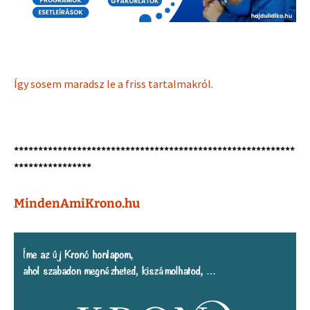
Így sosem maradsz le a friss tartalmakról.
**********************************************************
****************
MindenAmiKrono.hu