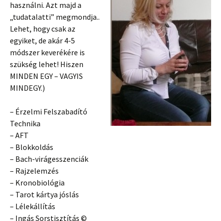
használni. Azt majd a
„tudatalatti” megmondja..
Lehet, hogy csak az
egyiket, de akár 4-5
módszer keverékére is
szükség lehet! Hiszen
MINDEN EGY – VAGYIS
MINDEGY.)
– Érzelmi Felszabadító
Technika
– AFT
– Blokkoldás
– Bach-virágesszenciák
– Rajzelemzés
– Kronobiológia
– Tarot kártya jóslás
– Lélekállítás
– Ingás Sorstisztítás ©