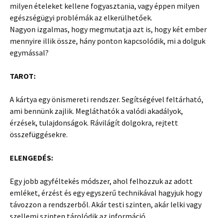
milyen ételeket kellene fogyasztania, vagy éppen milyen
egészségügyi problémák az elkerülhetőek.
Nagyon izgalmas, hogy megmutatja azt is, hogy két ember
mennyire illik össze, hány ponton kapcsolódik, mi a dolguk
egymással?
TAROT:
A kártya egy önismereti rendszer. Segítségével feltárható,
ami bennünk zajlik. Megláthatók a valódi akadályok,
érzések, tulajdonságok. Rávilágít dolgokra, rejtett
összefüggésekre.
ELENGEDÉS:
Egy jobb agyféltekés módszer, ahol felhozzuk az adott
emléket, érzést és egy egyszerű technikával hagyjuk hogy
távozzon a rendszerből. Akár testi szinten, akár lelki vagy
szellemi szinten tárolódik az információ.