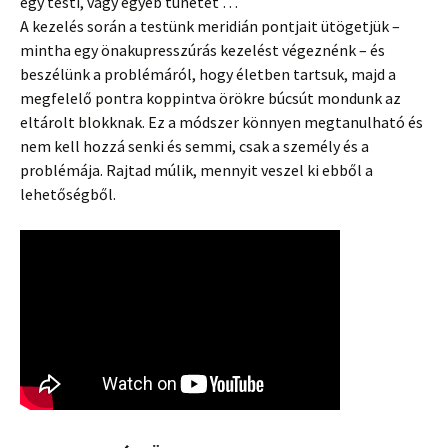
egy testi, vagy egyéb tünetet …
A kezelés során a testünk meridián pontjait ütögetjük –
mintha egy önakupresszúrás kezelést végeznénk – és
beszélünk a problémáról, hogy életben tartsuk, majd a
megfelelő pontra koppintva örökre búcsút mondunk az
eltárolt blokknak. Ez a módszer könnyen megtanulható és
nem kell hozzá senki és semmi, csak a személy és a
problémája. Rajtad múlik, mennyit veszel ki ebből a
lehetőségből.