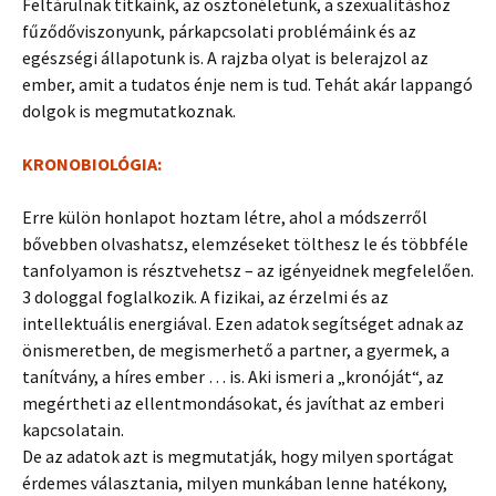
Feltárulnak titkaink, az ösztönéletünk, a szexualitáshoz
fűződőviszonyunk, párkapcsolati problémáink és az
egészségi állapotunk is. A rajzba olyat is belerajzol az
ember, amit a tudatos énje nem is tud. Tehát akár lappangó
dolgok is megmutatkoznak.
KRONOBIOLÓGIA:
Erre külön honlapot hoztam létre, ahol a módszerről
bővebben olvashatsz, elemzéseket tölthesz le és többféle
tanfolyamon is résztvehetsz – az igényeidnek megfelelően.
3 dologgal foglalkozik. A fizikai, az érzelmi és az
intellektuális energiával. Ezen adatok segítséget adnak az
önismeretben, de megismerhető a partner, a gyermek, a
tanítvány, a híres ember … is. Aki ismeri a „kronóját“, az
megértheti az ellentmondásokat, és javíthat az emberi
kapcsolatain.
De az adatok azt is megmutatják, hogy milyen sportágat
érdemes választania, milyen munkában lenne hatékony,