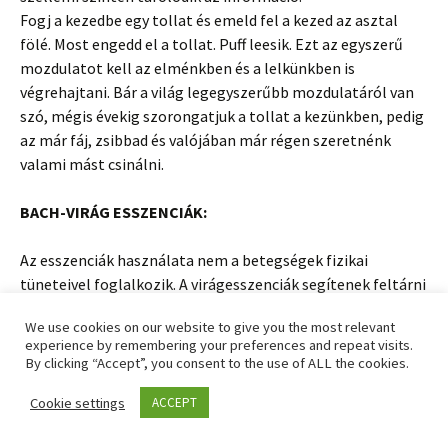
Fogj a kezedbe egy tollat és emeld fel a kezed az asztal
fölé. Most engedd el a tollat. Puff leesik. Ezt az egyszerű
mozdulatot kell az elménkben és a lelkünkben is
végrehajtani. Bár a világ legegyszerűbb mozdulatáról van
szó, mégis évekig szorongatjuk a tollat a kezünkben, pedig
az már fáj, zsibbad és valójában már régen szeretnénk
valami mást csinálni.
BACH-VIRÁG ESSZENCIÁK:
Az esszenciák használata nem a betegségek fizikai
tüneteivel foglalkozik. A virágesszenciák segítenek feltárni
az adott probléma mögött húzódó leki-szellemi eltérést.
We use cookies on our website to give you the most relevant
Aztán segítenek visszatérni az egyén „isteni tervéhez”.
experience by remembering your preferences and repeat visits.
Az esszencia cseppek szedésével ezek a leki okok
By clicking “Accept”, you consent to the use of ALL the cookies.
átalakulnak azzá a lelkierővé, ami már hasznos az illető
Cookie settings
ACCEPT
számára. Így a tünetek is feleslegessé válnak, hiszen már
nem kell jelezni, hogy „hahó, valamit nagyon nem úgy