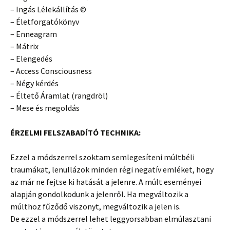
– Ingás Lélekállítás ©
– Életforgatókönyv
– Enneagram
– Mátrix
– Elengedés
– Access Consciousness
– Négy kérdés
– Éltető Áramlat (rangdröl)
– Mese és megoldás
ÉRZELMI FELSZABADÍTÓ TECHNIKA:
Ezzel a módszerrel szoktam semlegesíteni múltbéli
traumákat, lenullázok minden régi negatív emléket, hogy
az már ne fejtse ki hatását a jelenre. A múlt eseményei
alapján gondolkodunk a jelenről. Ha megváltozik a
múlthoz fűződő viszonyt, megváltozik a jelen is.
De ezzel a módszerrel lehet leggyorsabban elmúlasztani