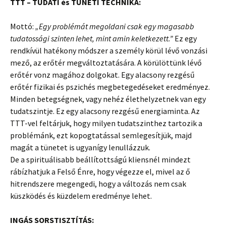
TTT – TUDATI és TÜNETI TECHNIKA:
Mottó:
„Egy problémát megoldani csak egy magasabb
tudatossági szinten lehet, mint amin keletkezett.”
Ez egy
rendkívül hatékony módszer a személy körül lévő vonzási
mező, az erőtér megváltoztatására. A körülöttünk lévő
erőtér vonz magához dolgokat. Egy alacsony rezgésű
erőtér fizikai és pszichés megbetegedéseket eredményez.
Minden betegségnek, vagy nehéz élethelyzetnek van egy
tudatszintje. Ez egy alacsony rezgésű energiaminta. Az
TTT-vel feltárjuk, hogy milyen tudatszinthez tartozik a
problémánk, ezt kopogtatással semlegesítjük, majd
magát a tünetet is ugyanígy lenullázzuk.
De a spirituálisabb beállítottságú kliensnél mindezt
rábízhatjuk a Felső Énre, hogy végezze el, mivel az ő
hitrendszere megengedi, hogy a változás nem csak
küszködés és küzdelem eredménye lehet.
INGÁS SORSTISZTÍTÁS: