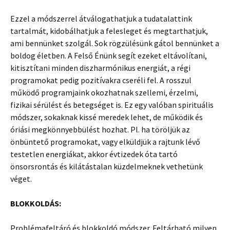
Ezzel a módszerrel átválogathatjuk a tudatalattink
tartalmát, kidobálhatjuk a felesleget és megtarthatjuk,
ami bennünket szolgál. Sok rögzülésünk gátol bennünket a
boldog életben. A Felső Énünk segít ezeket eltávolítani,
kitisztítani minden diszharmónikus energiát, a régi
programokat pedig pozitívakra cseréli fel. A rosszul
működő programjaink okozhatnak szellemi, érzelmi,
fizikai sérülést és betegséget is. Ez egy valóban spirituális
módszer, sokaknak kissé meredek lehet, de működik és
óriási megkönnyebbülést hozhat. Pl. ha töröljük az
önbüntető programokat, vagy elküldjük a rajtunk lévő
testetlen energiákat, akkor évtizedek óta tartó
önsorsrontás és kilátástalan küzdelmeknek vethetünk
véget.
BLOKKOLDÁS:
Problémafeltáró és blokkoldó módszer. Feltárható milyen