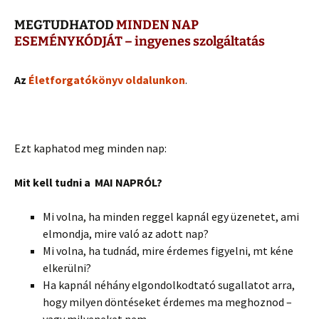
MEGTUDHATOD
MINDEN NAP
ESEMÉNYKÓDJÁT – ingyenes szolgáltatás
Az
Életforgatókönyv oldalunkon
.
Ezt kaphatod meg minden nap:
Mit kell tudni a MAI NAPRÓL?
Mi volna, ha minden reggel kapnál egy üzenetet, ami
elmondja, mire való az adott nap?
Mi volna, ha tudnád, mire érdemes figyelni, mt kéne
elkerülni?
Ha kapnál néhány elgondolkodtató sugallatot arra,
hogy milyen döntéseket érdemes ma meghoznod –
vagy milyeneket nem.