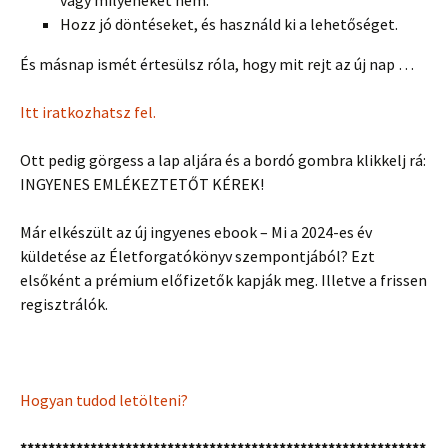
Hozz jó döntéseket, és használd ki a lehetőséget.
És másnap ismét értesülsz róla, hogy mit rejt az új nap …
Itt iratkozhatsz fel.
Ott pedig görgess a lap aljára és a bordó gombra klikkelj rá:
INGYENES EMLÉKEZTETŐT KÉREK!
Már elkészült az új ingyenes ebook – Mi a 2024-es év
küldetése az Életforgatókönyv szempontjából? Ezt
elsőként a prémium előfizetők kapják meg. Illetve a frissen
regisztrálók.
Hogyan tudod letölteni?
**********************************************************