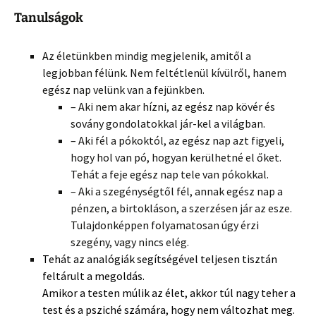
Tanulságok
Az életünkben mindig megjelenik, amitől a
legjobban félünk. Nem feltétlenül kívülről, hanem
egész nap velünk van a fejünkben.
– Aki nem akar hízni, az egész nap kövér és
sovány gondolatokkal jár-kel a világban.
– Aki fél a pókoktól, az egész nap azt figyeli,
hogy hol van pó, hogyan kerülhetné el őket.
Tehát a feje egész nap tele van pókokkal.
– Aki a szegénységtől fél, annak egész nap a
pénzen, a birtokláson, a szerzésen jár az esze.
Tulajdonképpen folyamatosan úgy érzi
szegény, vagy nincs elég.
Tehát az analógiák segítségével teljesen tisztán
feltárult a megoldás.
Amikor a testen múlik az élet, akkor túl nagy teher a
test és a psziché számára, hogy nem változhat meg.