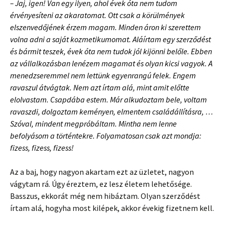
– Jaj, igen! Van egy ilyen, ahol évek óta nem tudom
érvényesíteni az akaratomat. Ott csak a körülmények
elszenvedőjének érzem magam. Minden áron ki szerettem
volna adni a saját kozmetikumomat. Aláírtam egy szerződést
és bármit teszek, évek óta nem tudok jól kijönni belőle. Ebben
az vállalkozásban lenézem magamat és olyan kicsi vagyok. A
menedzseremmel nem lettünk egyenrangú felek. Engem
ravaszul átvágtak. Nem azt írtam alá, mint amit előtte
elolvastam. Csapdába estem. Már alkudoztam bele, voltam
ravaszdi, dolgoztam keményen, elmentem családállításra, …
Szóval, mindent megpróbáltam. Mintha nem lenne
befolyásom a történtekre. Folyamatosan csak azt mondja:
fizess, fizess, fizess!
Az a baj, hogy nagyon akartam ezt az üzletet, nagyon
vágytam rá. Úgy éreztem, ez lesz életem lehetősége.
Basszus, ekkorát még nem hibáztam. Olyan szerződést
írtam alá, hogyha most kilépek, akkor évekig fizetnem kell.