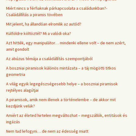
Miért nincs a férfiaknak párkapcsolata a családunkban?-
Családállítás a piramis tövében
Mit jelent, ha állandóan elromlik az autód?
Külföldre költöztél? Mi a valódi oka?
Azt hitték, egy manipulátor… mindenki ellene volt – de nem azért,
amit gondolt
Az abúzus témája a családállítás szempontjából
A boszniai piramisok különös mintázata – a táj mögötti titkos
geometria
A világ egyik legegészségesebb helye – a boszniai piramisok
rejtélyes alagútjai
A piramisok, amik nem illenek a történelembe – de akkor mit
kezdjünk velük?
Amiért az életed hirtelen megváltozhat – megszállók, entitások és
ingázás
Nem tud lefogyni… de nem az édesség miatt