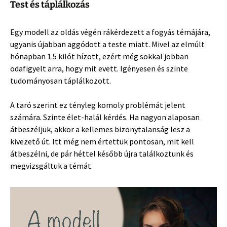
Test és táplálkozás
Egy modell az oldás végén rákérdezett a fogyás témájára,
ugyanis újabban aggódott a teste miatt. Mivel az elmúlt
hónapban 1.5 kilót hízott, ezért még sokkal jobban
odafigyelt arra, hogy mit evett. Igényesen és szinte
tudományosan táplálkozott.
A taró szerint ez tényleg komoly problémát jelent
számára. Szinte élet-halál kérdés. Ha nagyon alaposan
átbeszéljük, akkor a kellemes bizonytalanság lesz a
kivezető út. Itt még nem értettük pontosan, mit kell
átbeszélni, de pár héttel később újra találkoztunk és
megvizsgáltuk a témát.