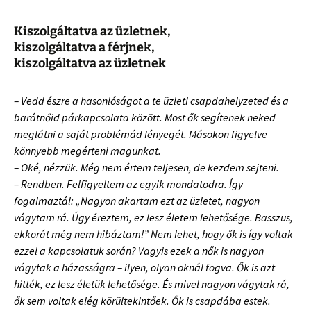
Kiszolgáltatva az üzletnek,
kiszolgáltatva a férjnek,
kiszolgáltatva az üzletnek
– Vedd észre a hasonlóságot a te üzleti csapdahelyzeted és a
barátnőid párkapcsolata között. Most ők segítenek neked
meglátni a saját problémád lényegét. Másokon figyelve
könnyebb megérteni magunkat.
– Oké, nézzük. Még nem értem teljesen, de kezdem sejteni.
– Rendben. Felfigyeltem az egyik mondatodra. Így
fogalmaztál: „Nagyon akartam ezt az üzletet, nagyon
vágytam rá. Úgy éreztem, ez lesz életem lehetősége. Basszus,
ekkorát még nem hibáztam!” Nem lehet, hogy ők is így voltak
ezzel a kapcsolatuk során? Vagyis ezek a nők is nagyon
vágytak a házasságra – ilyen, olyan oknál fogva. Ők is azt
hitték, ez lesz életük lehetősége. És mivel nagyon vágytak rá,
ők sem voltak elég körültekintőek. Ők is csapdába estek.