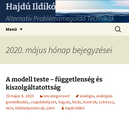
Hajdú Ildikó
Alternatív Problémamegoldó Technikák
Ugrás
Keresés
Menü
a
tartalomhoz
2020. május hónap bejegyzései
A modell teste – függetlenség és
kiszolgáltatottság
május 8, 2020
Uncategorized
analógia
,
analógiás
gondolkodás
,
csapdahelyzet
,
fogyás
,
hízás
,
kontroll
,
sztressz
,
test
,
többletpotenciál
,
üzlet
Hajdú Ildikó