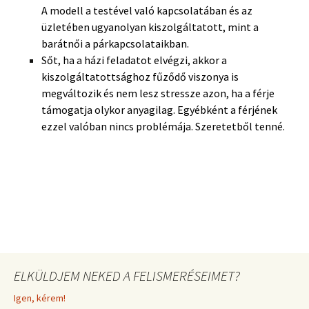
A modell a testével való kapcsolatában és az
üzletében ugyanolyan kiszolgáltatott, mint a
barátnői a párkapcsolataikban.
Sőt, ha a házi feladatot elvégzi, akkor a
kiszolgáltatottsághoz fűződő viszonya is
megváltozik és nem lesz stressze azon, ha a férje
támogatja olykor anyagilag. Egyébként a férjének
ezzel valóban nincs problémája. Szeretetből tenné.
ELKÜLDJEM NEKED A FELISMERÉSEIMET?
Igen, kérem!