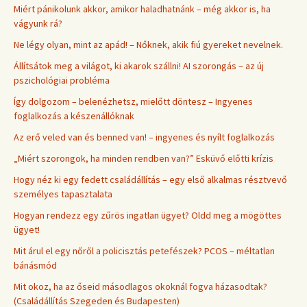
Miért pánikolunk akkor, amikor haladhatnánk – még akkor is, ha
vágyunk rá?
Ne légy olyan, mint az apád! – Nőknek, akik fiú gyereket nevelnek.
Állítsátok meg a világot, ki akarok szállni! AI szorongás – az új
pszichológiai probléma
Így dolgozom – belenézhetsz, mielőtt döntesz – Ingyenes
foglalkozás a készenállóknak
Az erő veled van és benned van! – ingyenes és nyílt foglalkozás
„Miért szorongok, ha minden rendben van?” Esküvő előtti krízis
Hogy néz ki egy fedett családállítás – egy első alkalmas résztvevő
személyes tapasztalata
Hogyan rendezz egy zűrös ingatlan ügyet? Oldd meg a mögöttes
ügyet!
Mit árul el egy nőről a policisztás petefészek? PCOS – méltatlan
bánásmód
Mit okoz, ha az őseid másodlagos okoknál fogva házasodtak?
(Családállítás Szegeden és Budapesten)