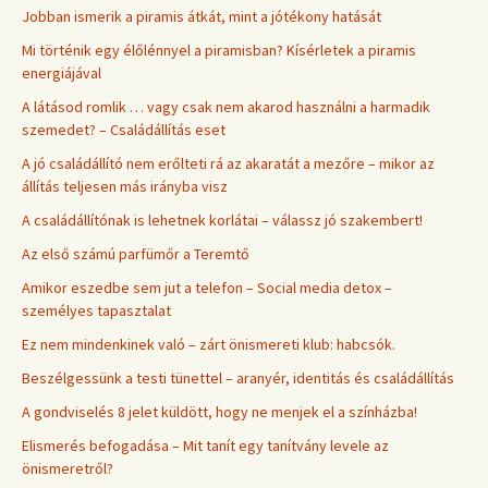
Jobban ismerik a piramis átkát, mint a jótékony hatását
Mi történik egy élőlénnyel a piramisban? Kísérletek a piramis
energiájával
A látásod romlik … vagy csak nem akarod használni a harmadik
szemedet? – Családállítás eset
A jó családállító nem erőlteti rá az akaratát a mezőre – mikor az
állítás teljesen más irányba visz
A családállítónak is lehetnek korlátai – válassz jó szakembert!
Az első számú parfümőr a Teremtő
Amikor eszedbe sem jut a telefon – Social media detox –
személyes tapasztalat
Ez nem mindenkinek való – zárt önismereti klub: habcsók.
Beszélgessünk a testi tünettel – aranyér, identitás és családállítás
A gondviselés 8 jelet küldött, hogy ne menjek el a színházba!
Elismerés befogadása – Mit tanít egy tanítvány levele az
önismeretről?