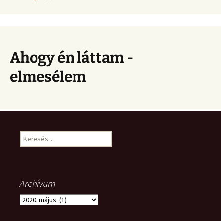
Ahogy én láttam -
elmesélem
Keresés:
Archívum
Archívum