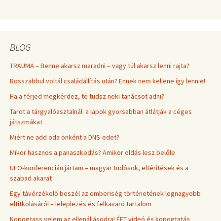
BLOG
TRAUMA – Benne akarsz maradni – vagy túl akarsz lenni rajta?
Rosszabbul voltál családállítás után? Ennek nem kellene így lennie!
Ha a férjed megkérdez, te tudsz neki tanácsot adni?
Tarot a tárgyalóasztalnál: a lapok gyorsabban átlátják a céges
játszmákat
Miért ne add oda önként a DNS-edet?
Mikor hasznos a panaszkodás? Amikor oldás lesz belőle
UFO-konferencián jártam – magyar tudósok, eltérítések és a
szabad akarat
Egy távérzékelő beszél az emberiség történetének legnagyobb
eltitkolásáról – leleplezés és felkavaró tartalom
Kopogtass velem az ellenállásodra! ÉFT videó és kopogtatás