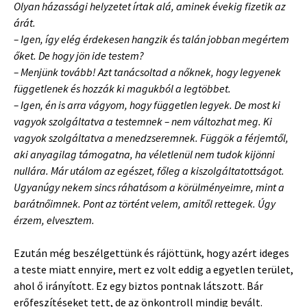
Olyan házassági helyzetet írtak alá, aminek évekig fizetik az
árát.
– Igen, így elég érdekesen hangzik és talán jobban megértem
őket. De hogy jön ide testem?
– Menjünk tovább! Azt tanácsoltad a nőknek, hogy legyenek
függetlenek és hozzák ki magukból a legtöbbet.
– Igen, én is arra vágyom, hogy független legyek. De most ki
vagyok szolgáltatva a testemnek – nem változhat meg. Ki
vagyok szolgáltatva a menedzseremnek. Függök a férjemtől,
aki anyagilag támogatna, ha véletlenül nem tudok kijönni
nullára. Már utálom az egészet, főleg a kiszolgáltatottságot.
Ugyanúgy nekem sincs ráhatásom a körülményeimre, mint a
barátnőimnek. Pont az történt velem, amitől rettegek. Úgy
érzem, elvesztem.
Ezután még beszélgettünk és rájöttünk, hogy azért ideges
a teste miatt ennyire, mert ez volt eddig a egyetlen terület,
ahol ő irányított. Ez egy biztos pontnak látszott. Bár
erőfeszítéseket tett, de az önkontroll mindig bevált.