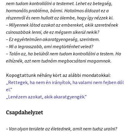
nem tudom kontrollálni a testemet. Lehet ez betegség,
hormonális probléma, bármi. Hatalmas áldozat ez a
részemről és nem hullott az ölembe, hogy így nézzek ki.
– Milyennek látod azokat az embereket, akik szeretnének
csinosabbak lenni, de ez mégsem sikerül nekik?
– Ez egyértelműen akaratgyengeség, szerintem.
– Mi a legrosszabb, ami megtörténhet veled?
– Talán az, ha belülről nem tudom kontrollálni a testem. Ha
elhíznék, azt nem tudnám megbocsátani magamnak.
Kopogtattunk néhány kört az alábbi mondatokkal:
„Rettegek, ha nem én irányítok, ha valami nem fejben dől
el.”
„Lenézem azokat, akik akaratgyengék.”
Csapdahelyzet
– Van olyan területe az életednek, amit nem tudsz uralni?