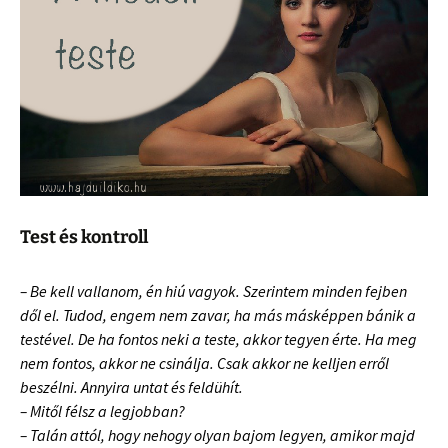
Test és kontroll
– Be kell vallanom, én hiú vagyok. Szerintem minden fejben
dől el. Tudod, engem nem zavar, ha más másképpen bánik a
testével. De ha fontos neki a teste, akkor tegyen érte. Ha meg
nem fontos, akkor ne csinálja. Csak akkor ne kelljen erről
beszélni. Annyira untat és feldühít.
– Mitől félsz a legjobban?
– Talán attól, hogy nehogy olyan bajom legyen, amikor majd