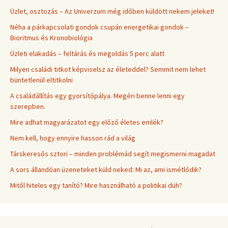
Üzlet, osztozás – Az Univerzum még időben küldött nekem jeleket!
Néha a párkapcsolati gondok csupán energetikai gondok –
Bioritmus és Kronobiológia
Üzleti elakadás – feltárás és megoldás 5 perc alatt
Milyen családi titkot képviselsz az életeddel? Semmit nem lehet
büntetlenül eltitkolni
A családállítás egy gyorsítópálya. Megéri benne lenni egy
szerepben.
Mire adhat magyarázatot egy előző életes emlék?
Nem kell, hogy ennyire hasson rád a világ
Társkeresős sztori – minden problémád segít megismerni magadat
A sors állandóan üzeneteket küld neked: Mi az, ami ismétlődik?
Mitől hiteles egy tanító? Mire használható a politikai düh?