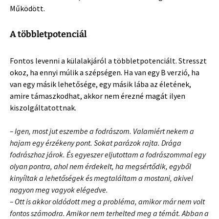
Működött.
A többletpotenciál
Fontos levenni a külalakjáról a többletpotenciált. Stresszt
okoz, ha ennyi múlik a szépségen. Ha van egy B verzió, ha
van egy másik lehetősége, egy másik lába az életének,
amire támaszkodhat, akkor nem érezné magát ilyen
kiszolgáltatottnak.
– Igen, most jut eszembe a fodrászom. Valamiért nekem a
hajam egy érzékeny pont. Sokat parázok rajta. Drága
fodrászhoz járok. És egyeszer eljutottam a fodrászommal egy
olyan pontra, ahol nem érdekelt, ha megsértődik, egyből
kinyíltak a lehetőségek és megtaláltam a mostani, akivel
nagyon meg vagyok elégedve.
– Ott is akkor oldódott meg a probléma, amikor már nem volt
fontos számodra. Amikor nem terhelted meg a témát. Abban a