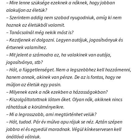
– Mire lenne szüksége ezeknek a nőknek, hogy jobban
alakuljon az életük?
– Szerintem addig nem szabad nyugodniuk, amíg ki nem
hoznak az életükből valamit.
– Tanácsolnál még nekik mást is?
– Kezdjenek el dolgozni. Legyen autójuk, jogosítványuk és
értsenek valamihez.
– Mit jelent a számodra az, ha valakinek van autója,
jogosítványa, stb?
– Hát, a függetlenséget. Nem a legszebbhez kell hozzámenni,
hanem annak, akinek van pénze. De az is fontos, hogy ne
múljon az életük egy pasin.
– Milyenek ezek a nők ezekben a házasságokban?
– Kiszolgáltatottnak látom őket. Olyan nők, akiknek nincs
ráhatásuk a körülményeikre.
– Mi a legrosszabb, ami megtörténhet velük?
– Hát, tudod. Pár év múlva apu rájuk se néz. Aztán szépen
jobbra el és egyedül maradnak. Végül kínkeservesen kell
önállóvá válniuk.