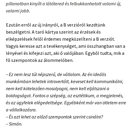
pillanatban kinyílt a látótered és felbukkanhatott valami új,
valami jobb.
Ezután erről az új irányról, a B verzióról kezdtünk
beszélgetni. A taró kártya szerint az érzések és
elképzelések felől érdemes megközelíteni a B verziót.
Vagyis keresse azt a tevékenységet, ami összhangban van a
lényével és kifejezi azt, aki ő valójában. Egyből tudta, mik a
fő szempontok az álommelóben.
– Ez nem lesz túl népszerű, de vállalom. Az én ideális
munkámban lehetek introvertált, keveset kell kommunikálni,
nem kell kötelezően mosolyogni, nem kell eljátszani a
boldogságot. Fontos a szépség, az esztétikum, a megjelenés,
és az ügyfelek elégedettsége. Egyébként már van ötletem erre
a vállalkozásra.
– És azt lehet az előző szempontok szerint csinálni?
– Simán.