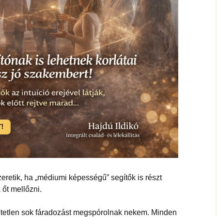
hanganyagok – régebbi
foglalkozások
eretik, ha „médiumi képességű” segítők is részt
 őt mellőzni.
hetetlen sok fáradozást megspórolnak nekem. Minden