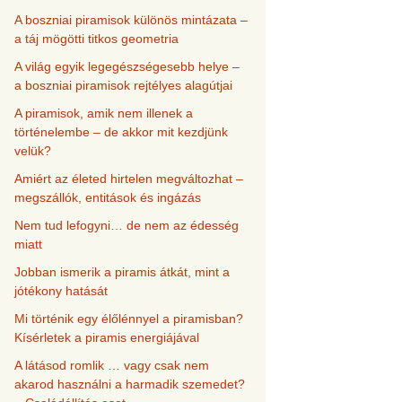
A boszniai piramisok különös mintázata –
a táj mögötti titkos geometria
A világ egyik legegészségesebb helye –
a boszniai piramisok rejtélyes alagútjai
A piramisok, amik nem illenek a
történelembe – de akkor mit kezdjünk
velük?
Amiért az életed hirtelen megváltozhat –
megszállók, entitások és ingázás
Nem tud lefogyni… de nem az édesség
miatt
Jobban ismerik a piramis átkát, mint a
jótékony hatását
Mi történik egy élőlénnyel a piramisban?
Kísérletek a piramis energiájával
A látásod romlik … vagy csak nem
akarod használni a harmadik szemedet?