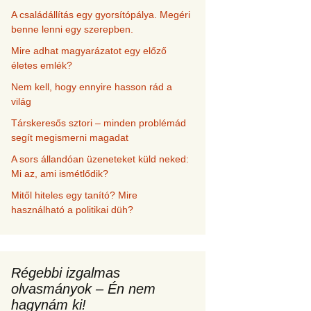
A családállítás egy gyorsítópálya. Megéri
benne lenni egy szerepben.
Mire adhat magyarázatot egy előző
életes emlék?
Nem kell, hogy ennyire hasson rád a
világ
Társkeresős sztori – minden problémád
segít megismerni magadat
A sors állandóan üzeneteket küld neked:
Mi az, ami ismétlődik?
Mitől hiteles egy tanító? Mire
használható a politikai düh?
Régebbi izgalmas
olvasmányok – Én nem
hagynám ki!