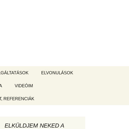
Keresés:
LGÁLTATÁSOK
ELVONULÁSOK
A
ZSIGE BOLT
VIDEÓIM
ELVONULÁS –
Magyarországon
, REFERENCIÁK
 tájékoztató
hogy
ELKÜLDJEM NEKED A
ked az új