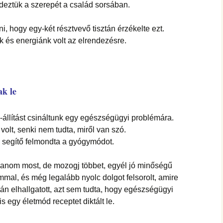
deztük a szerepét a család sorsában.
, hogy egy-két résztvevő tisztán érzékelte ezt.
 és energiánk volt az elrendezésre.
ak le
állítást csináltunk egy egészségügyi problémára.
 volt, senki nem tudta, miről van szó.
 segítő felmondta a gyógymódot.
danom most, de mozogj többet, egyél jó minőségű
mmal, és még legalább nyolc dolgot felsorolt, amire
n elhallgatott, azt sem tudta, hogy egészségügyi
is egy életmód receptet diktált le.