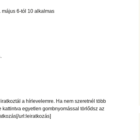
. május 6-tól 10 alkalmas
.
eliratkoztál a hírlevelemre. Ha nem szeretnél több
kre kattintva egyetlen gombnyomással törlődsz az
atkozás[/url:leiratkozás]