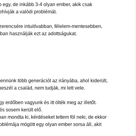
b egy, de inkább 3-4 olyan ember, akik csak
ehívják a valódi problémát.
zerencsére intuitívabban, félelem-mentesebben,
ábban használják ezt az adottságukat.
mennünk több generációt az irányába, ahol kiderült,
beszél a család, nem tudják, mi lett vele.
y erdőben vagyunk és itt ölték meg az illetőt.
 és sosem került elő.
 mondta ki, kérdéseket tettem föl neki, de ekkor
oblémája mögött egy olyan ember sorsa áll, akit