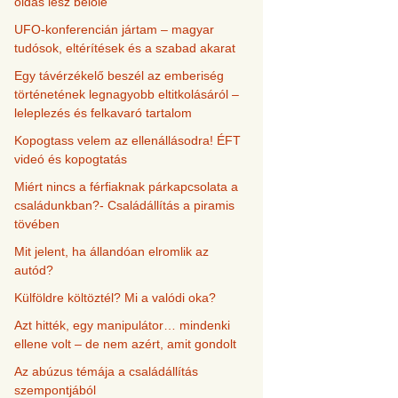
oldás lesz belőle
UFO-konferencián jártam – magyar
tudósok, eltérítések és a szabad akarat
Egy távérzékelő beszél az emberiség
történetének legnagyobb eltitkolásáról –
leleplezés és felkavaró tartalom
Kopogtass velem az ellenállásodra! ÉFT
videó és kopogtatás
Miért nincs a férfiaknak párkapcsolata a
családunkban?- Családállítás a piramis
tövében
Mit jelent, ha állandóan elromlik az
autód?
Külföldre költöztél? Mi a valódi oka?
Azt hitték, egy manipulátor… mindenki
ellene volt – de nem azért, amit gondolt
Az abúzus témája a családállítás
szempontjából