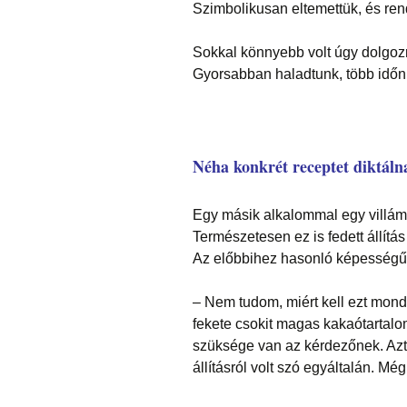
Szimbolikusan eltemettük, és ren
Sokkal könnyebb volt úgy dolgozni
Gyorsabban haladtunk, több időnk
Néha konkrét receptet diktáln
Egy másik alkalommal egy villám-
Természetesen ez is fedett állítás
Az előbbihez hasonló képességű
– Nem tudom, miért kell ezt mon
fekete csokit magas kakaótartalo
szüksége van az kérdezőnek. Aztá
állításról volt szó egyáltalán. Még