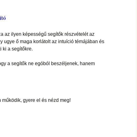
ító
za az ilyen képességű segítők részvételét az
ogy ugye ő maga korlátolt az intuíció témájában és
i ki a segítőkre.
 hogy a segítők ne egóból beszéljenek, hanem
n működik, gyere el és nézd meg!