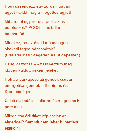
Hogyan rendezz egy zűrös ingatlan
ügyet? Oldd meg a mögöttes ügyet!
Mit árul el egy nőről a policisztás
petefészek? PCOS – méltatlan
bánásmód
Mit okoz, ha az őseid másodlagos
okoknál fogva házasodtak?
(Családállítás Szegeden és Budapesten)
Üzlet, osztozás – Az Univerzum még
időben küldött nekem jeleket!
Néha a párkapcsolati gondok csupán
energetikai gondok – Bioritmus és
Kronobiológia
Üzleti elakadás – feltárás és megoldás 5
perc alatt
Milyen családi titkot képviselsz az
életeddel? Semmit nem lehet büntetlenül
eltitkolni