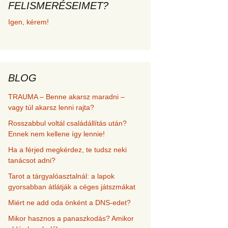
FELISMERÉSEIMET?
met és
Igen, kérem!
erződési
BLOG
TRAUMA – Benne akarsz maradni –
vagy túl akarsz lenni rajta?
Rosszabbul voltál családállítás után?
Ennek nem kellene így lennie!
Ha a férjed megkérdez, te tudsz neki
tanácsot adni?
Tarot a tárgyalóasztalnál: a lapok
gyorsabban átlátják a céges játszmákat
Miért ne add oda önként a DNS-edet?
Mikor hasznos a panaszkodás? Amikor