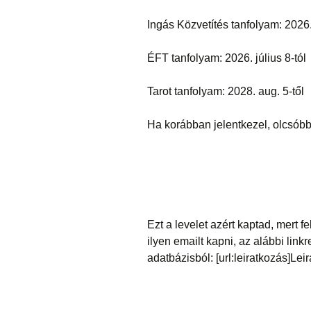
Ingás Közvetítés tanfolyam: 2026
ÉFT tanfolyam: 2026. július 8-tól
Tarot tanfolyam: 2028. aug. 5-től
Ha korábban jelentkezel, olcsóbb
Ezt a levelet azért kaptad, mert f
ilyen emailt kapni, az alábbi lin
adatbázisból: [url:leiratkozás]Leir