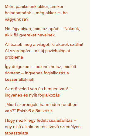
Miért pánikolunk akkor, amikor
haladhatnánk – még akkor is, ha
vágyunk rá?
Ne légy olyan, mint az apád! – Nőknek,
akik fiú gyereket nevelnek.
Állítsátok meg a világot, ki akarok szállni!
AI szorongás – az új pszichológiai
probléma
Így dolgozom – belenézhetsz, mielőtt
döntesz – Ingyenes foglalkozás a
készenállóknak
Az erő veled van és benned van! –
ingyenes és nyílt foglalkozás
„Miért szorongok, ha minden rendben
van?” Esküvő előtti krízis
Hogy néz ki egy fedett családállítás –
egy első alkalmas résztvevő személyes
tapasztalata