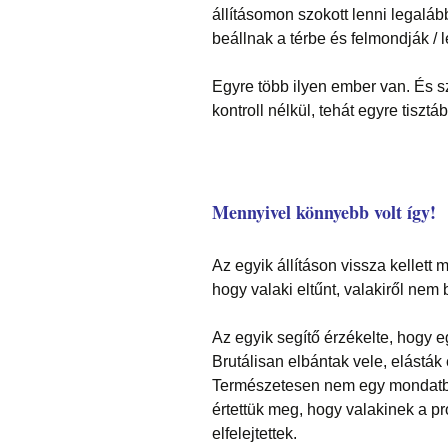
állításomon szokott lenni legaláb
beállnak a térbe és felmondják / l
Egyre több ilyen ember van. És s
kontroll nélkül, tehát egyre tiszt
Mennyivel könnyebb volt így!
Az egyik állításon vissza kellett 
hogy valaki eltűnt, valakiről nem 
Az egyik segítő érzékelte, hogy eg
Brutálisan elbántak vele, elásták
Természetesen nem egy mondatban
értettük meg, hogy valakinek a pr
elfelejtettek.