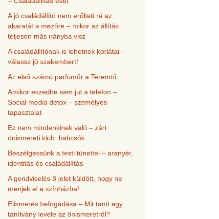
– Családállítás eset
A jó családállító nem erőlteti rá az
akaratát a mezőre – mikor az állítás
teljesen más irányba visz
A családállítónak is lehetnek korlátai –
válassz jó szakembert!
Az első számú parfümőr a Teremtő
Amikor eszedbe sem jut a telefon –
Social media detox – személyes
tapasztalat
Ez nem mindenkinek való – zárt
önismereti klub: habcsók.
Beszélgessünk a testi tünettel – aranyér,
identitás és családállítás
A gondviselés 8 jelet küldött, hogy ne
menjek el a színházba!
Elismerés befogadása – Mit tanít egy
tanítvány levele az önismeretről?