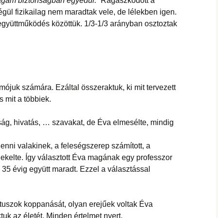
gam biztonságban egyedül.”
Ragaszkodott a
gül fizikailag nem maradtak vele, de lélekben igen.
 együttműködés közöttük. 1/3-1/3 arányban osztoztak
juk számára. Ezáltal összeraktuk, ki mit tervezett
és mit a többiek.
ság, hivatás, … szavakat, de Éva elmesélte, mindig
lenni valakinek, a feleségszerep számított, a
kelte. Így választott Éva magának egy professzor
 – 35 évig együtt maradt. Ezzel a választással
antuszok koppanását, olyan erejűek voltak Éva
tuk az életét. Minden értelmet nyert.