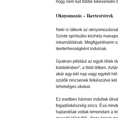
hogy nem tud többé kikeveredni b
Oknyomozás – Ikertestvérek
Neki is láttunk az oknyomozásnak.
Szinte spirituális közhely manap
inkarnálódnak. Megfigyeléseim sz
ikerterhességként indulnak.
Gyakran például az egyik lélek t
küldetésben”, a földi létben. Azt
akár egy-két nap vagy egykét hét 
szülők nincsenek felkészülve két
lehetséges okokat.
Ez esetben hárman indultak útnak,
fogadóskészség sincs. Éva minde
hajlandóak voltak lemondani a le