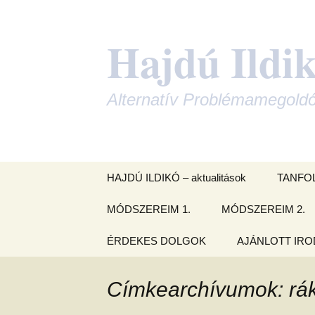
Hajdú Ildi
Alternatív Problémamegold
Ugrás
HAJDÚ ILDIKÓ – aktualitások
TANFO
a
tartalomhoz
MÓDSZEREIM 1.
MÓDSZEREIM 2.
TAROT
TANFO
ÉFT – Érzelmi
ÉRDEKES DOLGOK
ENNEAGRAM (a
AJÁNLOTT IR
ÉFT forgatókö
Felszabadító Technika
személyiség
kopogtató gyak
Rajzele
védekezőrendszere
– problé
Karmikus sorsfeladatod
önismer
AFT – Attractor Field
– Holdcsomópontok
ÉFT ismeretter
Címkearchívumok: rá
Teraphy
INTEGRÁLT LÉLEK
írások
CSALÁDÁLLÍTÁS
ÉLETF
KORLÁTOZÓ
Korlátozó hie
TANFO