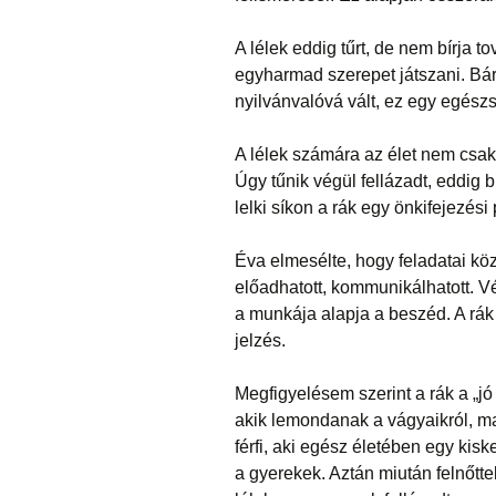
A lélek eddig tűrt, de nem bírja
egyharmad szerepet játszani. Bár
nyilvánvalóvá vált, ez egy egész
A lélek számára az élet nem csak
Úgy tűnik végül fellázadt, eddig 
lelki síkon a rák egy önkifejezés
Éva elmesélte, hogy feladatai köz
előadhatott, kommunikálhatott. V
a munkája alapja a beszéd. A rák 
jelzés.
Megfigyelésem szerint a rák a „j
akik lemondanak a vágyaikról, ma
férfi, aki egész életében egy kis
a gyerekek. Aztán miután felnőttek