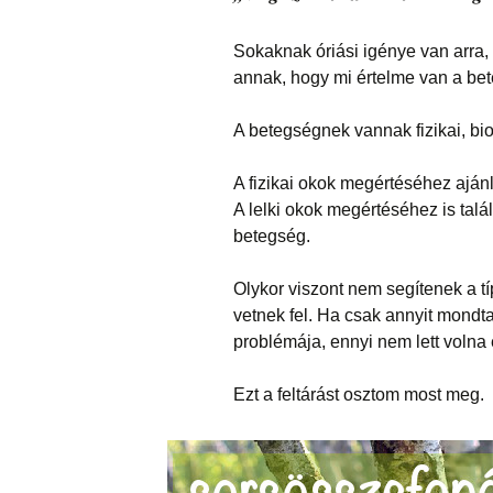
Sokaknak óriási igénye van arra, 
annak, hogy mi értelme van a be
A betegségnek vannak fizikai, biol
A fizikai okok megértéséhez aján
A lelki okok megértéséhez is talá
betegség.
Olykor viszont nem segítenek a 
vetnek fel. Ha csak annyit mondta
problémája, ennyi nem lett volna 
Ezt a feltárást osztom most meg.