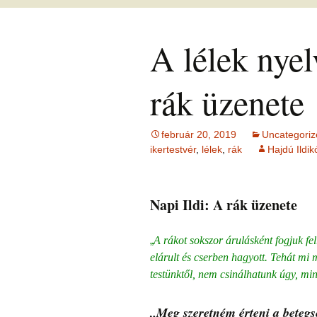
Ingás Közvetítés
HIEDELMEK
ÉFT ismeretter
Ingás Sorstiszt
bőség, gazdag
NÉGY KÉRDÉS –
írások 2.
esetek
témakörében
írások (ítéleteink
INGÁS 
A lélek nyel
Ingás Lélekállítás
Öngyógyítás
megfordítása)
Lélekállítás in
TANFO
frekvenciákkal
esetek
Korlátozó hie
testsúly, elhíz
ÉLETFORGATÓKÖNYV
MÁTRIXENERGET
… témaköréb
ÉFT F
AZ ÉLET DOLGAI
SOROZA
rák üzenete
RÖVIDEN
szorong
KRONOBIOLÓGIA
BACH
Kronobiológia
elenged
VIRÁGESSZENCIÁ
rendelése
február 20, 2019
Uncategoriz
TAROT kártya
Kronobio
(sorselemzés és
ACCESS
További kronob
tanfoly
ikertestvér
,
lélek
,
rák
Hajdú Ildik
problémafeltárás)
CONSCIOUSNESS
írások és vide
(hozzáférés a
tudatossághoz)
BYRON 
FELOLDÁS JÁTÉK
KÉRDÉ
Napi Ildi: A rák üzenete
ELENGEDÉS
RAJZELEMZÉS
Tünetek
korrekci
„
A rákot sokszor árulásként fogjuk f
MESE –
TUDATFORMATTÁLÁS
problémafeltárás
elárult és cserben hagyott. Tehát mi
mesével
TANUL
testünktől, nem csinálhatunk úgy, mi
CSALÁD
Online i
„Meg szeretném érteni a betegsé