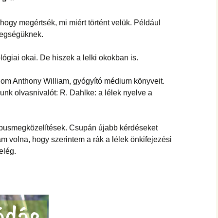
hanganyagok – régebbi
foglalkozások
hogy megértsék, mi miért történt velük. Például
tegségüknek.
ógiai okai. De hiszek a lelki okokban is.
lom Anthony William, gyógyító médium könyveit.
lunk olvasnivalót: R. Dahlke: a lélek nyelve a
típusmegközelítések. Csupán újabb kérdéseket
m volna, hogy szerintem a rák a lélek önkifejezési
elég.