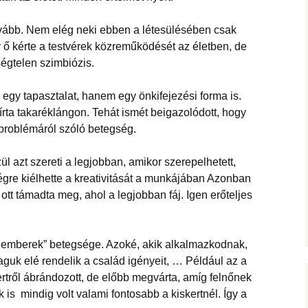
 tovább. Nem elég neki ebben a létesülésében csak
 ő kérte a testvérek közreműködését az életben, de
ségtelen szimbiózis.
 egy tapasztalat, hanem egy önkifejezési forma is.
bírta takaréklángon. Tehát ismét beigazolódott, hogy
i problémáról szóló betegség.
ül azt szereti a legjobban, amikor szerepelhetett,
égre kiélhette a kreativitását a munkájában Azonban
ott támadta meg, ahol a legjobban fáj. Igen erőteljes
ó emberek” betegsége. Azoké, akik alkalmazkodnak,
guk elé rendelik a család igényeit, … Például az a
kertről ábrándozott, de előbb megvárta, amíg felnőnek
 is mindig volt valami fontosabb a kiskertnél. Így a