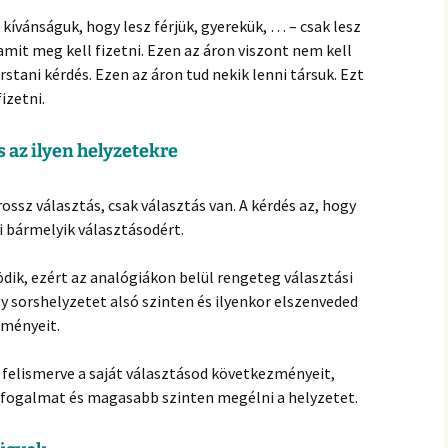
 kívánságuk, hogy lesz férjük, gyerekük, … – csak lesz
 amit meg kell fizetni. Ezen az áron viszont nem kell
orstani kérdés. Ezen az áron tud nekik lenni társuk. Ezt
izetni.
s az ilyen helyzetekre
ossz választás, csak választás van. A kérdés az, hogy
i bármelyik választásodért.
dik, ezért az analógiákon belül rengeteg választási
y sorshelyzetet alsó szinten és ilyenkor elszenveded
zményeit.
 felismerve a saját választásod következményeit,
a fogalmat és magasabb szinten megélni a helyzetet.