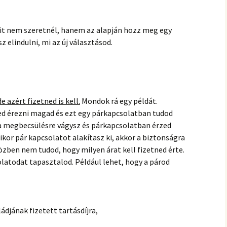
mit nem szeretnél, hanem az alapján hozz meg egy
 elindulni, mi az új választásod.
 azért fizetned is kell.
Mondok rá egy példát.
d érezni magad és ezt egy párkapcsolatban tudod
e a megbecsülésre vágysz és párkapcsolatban érzed
or pár kapcsolatot alakítasz ki, akkor a biztonságra
özben nem tudod, hogy milyen árat kell fizetned érte.
olatodat tapasztalod. Például lehet, hogy a párod
ádjának fizetett tartásdíjra,