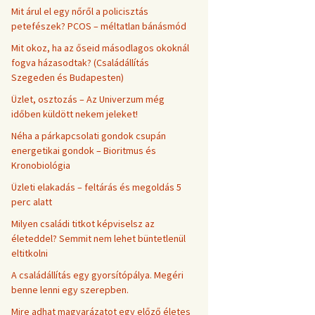
Mit árul el egy nőről a policisztás
petefészek? PCOS – méltatlan bánásmód
Mit okoz, ha az őseid másodlagos okoknál
fogva házasodtak? (Családállítás
Szegeden és Budapesten)
Üzlet, osztozás – Az Univerzum még
időben küldött nekem jeleket!
Néha a párkapcsolati gondok csupán
energetikai gondok – Bioritmus és
Kronobiológia
Üzleti elakadás – feltárás és megoldás 5
perc alatt
Milyen családi titkot képviselsz az
életeddel? Semmit nem lehet büntetlenül
eltitkolni
A családállítás egy gyorsítópálya. Megéri
benne lenni egy szerepben.
Mire adhat magyarázatot egy előző életes