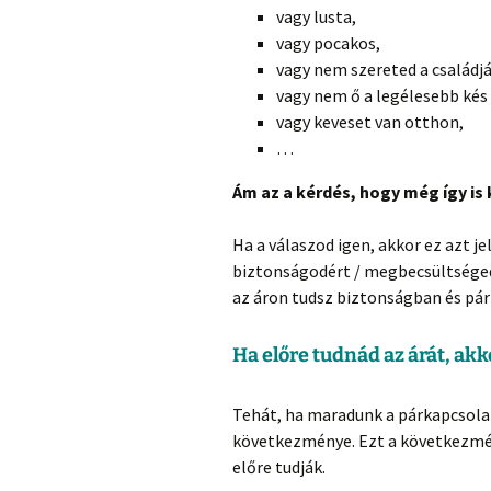
vagy lusta,
vagy pocakos,
vagy nem szereted a családjá
vagy nem ő a legélesebb kés 
vagy keveset van otthon,
…
Ám az a kérdés, hogy még így is 
Ha a válaszod igen, akkor ez azt je
biztonságodért / megbecsültséged
az áron tudsz biztonságban és pár
Ha előre tudnád az árát, ak
Tehát, ha maradunk a párkapcsola
következménye. Ezt a következmén
előre tudják.