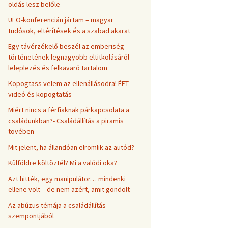
oldás lesz belőle
UFO-konferencián jártam – magyar
tudósok, eltérítések és a szabad akarat
Egy távérzékelő beszél az emberiség
történetének legnagyobb eltitkolásáról –
leleplezés és felkavaró tartalom
Kopogtass velem az ellenállásodra! ÉFT
videó és kopogtatás
Miért nincs a férfiaknak párkapcsolata a
családunkban?- Családállítás a piramis
tövében
Mit jelent, ha állandóan elromlik az autód?
Külföldre költöztél? Mi a valódi oka?
Azt hitték, egy manipulátor… mindenki
ellene volt – de nem azért, amit gondolt
Az abúzus témája a családállítás
szempontjából