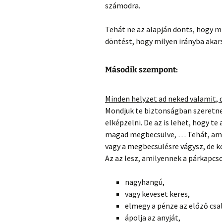
számodra.
Tehát ne az alapján dönts, hogy 
döntést, hogy milyen irányba akarsz
Második szempont:
Minden helyzet ad neked valamit, de
Mondjuk te biztonságban szeretne
elképzelni. De az is lehet, hogy t
magad megbecsülve, … Tehát, amik
vagy a megbecsülésre vágysz, de k
Az az lesz, amilyennek a párkapcs
nagyhangú,
vagy keveset keres,
elmegy a pénze az előző csal
ápolja az anyját,