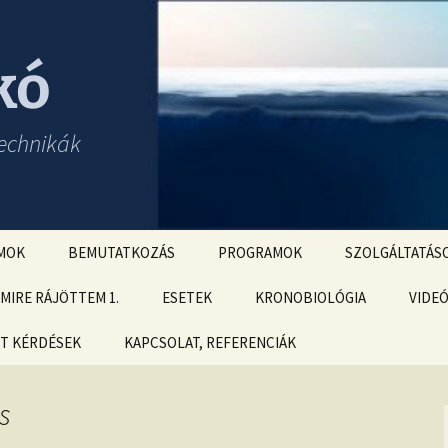
kó
echnikák
MOK
BEMUTATKOZÁS
PROGRAMOK
SZOLGÁLTATÁS
RTYA
MIRE RÁJÖTTEM 1.
ESETEK
CSOPORTOS ONLINE
KRONOBIOLÓGIA
VARÁZSIGE BOL
VIDE
M
OLDÁSOK
TT KÉRDÉSEK
nyvek –
MIRE RÁJÖTTEM 2.
KAPCSOLAT, REFERENCIÁK
ÉFT esetek
orlatok
s tanfolyam –
Családállítás
ltárás és
MIRE RÁJÖTTEM 3.
Adatkezelési tájékoztató
ÉFT esetek 2.
jesztő
Izomteszt
s
ATÓKÖNYV
MIRE RÁJÖTTEM 4.
Szeretnéd, hogy
ÉFT esetek 3.
M
elküldjem neked az új