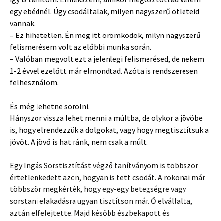
egy ebédnél. Úgy csodáltalak, milyen nagyszerű ötleteid
vannak.
– Ez hihetetlen. Én meg itt örömködök, milyn nagyszerű
felismerésem volt az előbbi munka során.
– Valóban megvolt ezt a jelenlegi felismerésed, de nekem
1-2 évvel ezelőtt már elmondtad. Azóta is rendszeresen
felhesználom.
És még lehetne sorolni.
Hányszor vissza lehet menni a múltba, de olykor a jövöbe
is, hogy elrendezzük a dolgokat, vagy hogy megtisztítsuk a
jövőt. A jövő is hat ránk, nem csak a múlt.
Egy Ingás Sorstisztítást végző tanítványom is többször
értetlenkedett azon, hogyan is tett csodát. A rokonai már
többször megkérték, hogy egy-egy betegségre vagy
sorstani elakadásra ugyan tisztítson már. Ő elvállalta,
aztán elfelejtette. Majd később észbekapott és