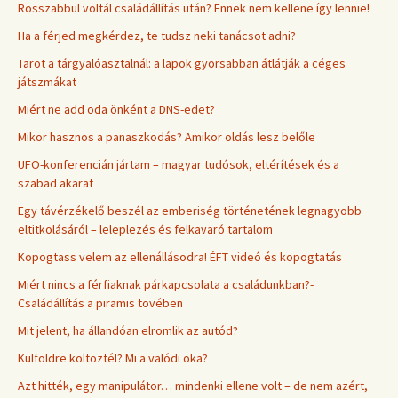
Rosszabbul voltál családállítás után? Ennek nem kellene így lennie!
Ha a férjed megkérdez, te tudsz neki tanácsot adni?
Tarot a tárgyalóasztalnál: a lapok gyorsabban átlátják a céges
játszmákat
Miért ne add oda önként a DNS-edet?
Mikor hasznos a panaszkodás? Amikor oldás lesz belőle
UFO-konferencián jártam – magyar tudósok, eltérítések és a
szabad akarat
Egy távérzékelő beszél az emberiség történetének legnagyobb
eltitkolásáról – leleplezés és felkavaró tartalom
Kopogtass velem az ellenállásodra! ÉFT videó és kopogtatás
Miért nincs a férfiaknak párkapcsolata a családunkban?-
Családállítás a piramis tövében
Mit jelent, ha állandóan elromlik az autód?
Külföldre költöztél? Mi a valódi oka?
Azt hitték, egy manipulátor… mindenki ellene volt – de nem azért,