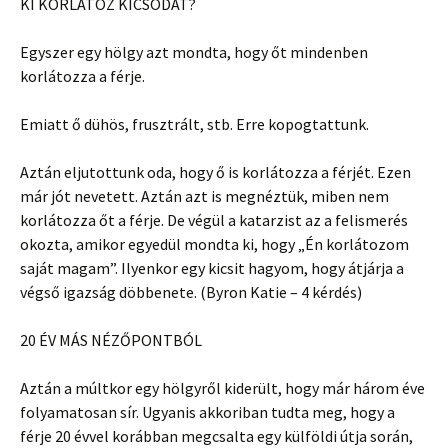
KI KORLÁTOZ KICSODÁT?
Egyszer egy hölgy azt mondta, hogy őt mindenben
korlátozza a férje.
Emiatt ő dühös, frusztrált, stb. Erre kopogtattunk.
Aztán eljutottunk oda, hogy ő is korlátozza a férjét. Ezen
már jót nevetett. Aztán azt is megnéztük, miben nem
korlátozza őt a férje. De végül a katarzist az a felismerés
okozta, amikor egyedül mondta ki, hogy „Én korlátozom
saját magam”. Ilyenkor egy kicsit hagyom, hogy átjárja a
végső igazság döbbenete. (Byron Katie – 4 kérdés)
20 ÉV MÁS NÉZŐPONTBÓL
Aztán a múltkor egy hölgyről kiderült, hogy már három éve
folyamatosan sír. Ugyanis akkoriban tudta meg, hogy a
férje 20 évvel korábban megcsalta egy külföldi útja során,