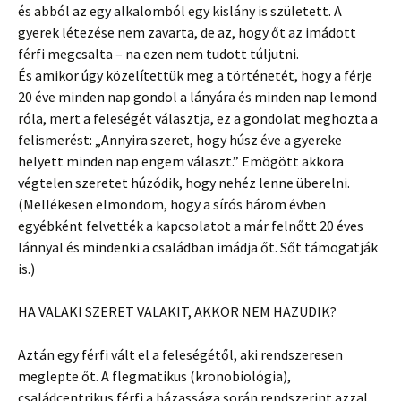
és abból az egy alkalomból egy kislány is született. A
gyerek létezése nem zavarta, de az, hogy őt az imádott
férfi megcsalta – na ezen nem tudott túljutni.
És amikor úgy közelítettük meg a történetét, hogy a férje
20 éve minden nap gondol a lányára és minden nap lemond
róla, mert a feleségét választja, ez a gondolat meghozta a
felismerést: „Annyira szeret, hogy húsz éve a gyereke
helyett minden nap engem választ.” Emögött akkora
végtelen szeretet húzódik, hogy nehéz lenne überelni.
(Mellékesen elmondom, hogy a sírós három évben
egyébként felvették a kapcsolatot a már felnőtt 20 éves
lánnyal és mindenki a családban imádja őt. Sőt támogatják
is.)
HA VALAKI SZERET VALAKIT, AKKOR NEM HAZUDIK?
Aztán egy férfi vált el a feleségétől, aki rendszeresen
meglepte őt. A flegmatikus (kronobiológia),
családcentrikus férfi a házassága során rendszerint azzal