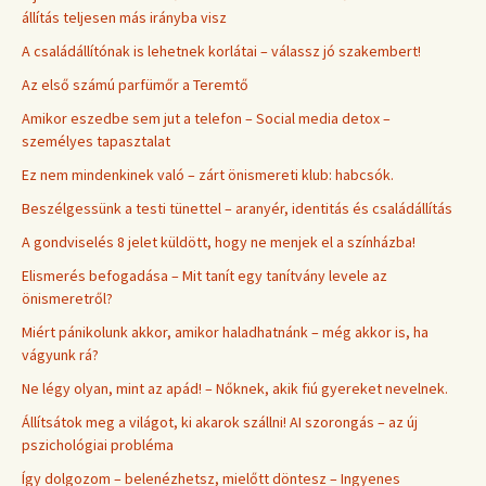
állítás teljesen más irányba visz
A családállítónak is lehetnek korlátai – válassz jó szakembert!
Az első számú parfümőr a Teremtő
Amikor eszedbe sem jut a telefon – Social media detox –
személyes tapasztalat
Ez nem mindenkinek való – zárt önismereti klub: habcsók.
Beszélgessünk a testi tünettel – aranyér, identitás és családállítás
A gondviselés 8 jelet küldött, hogy ne menjek el a színházba!
Elismerés befogadása – Mit tanít egy tanítvány levele az
önismeretről?
Miért pánikolunk akkor, amikor haladhatnánk – még akkor is, ha
vágyunk rá?
Ne légy olyan, mint az apád! – Nőknek, akik fiú gyereket nevelnek.
Állítsátok meg a világot, ki akarok szállni! AI szorongás – az új
pszichológiai probléma
Így dolgozom – belenézhetsz, mielőtt döntesz – Ingyenes