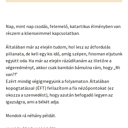
Nap, mint nap csodás, felemelő, katartikus élményben van
részem a klienseimmel kapcsolatban.
Általában már az elején tudom, hol lesz az átfordulás
pillanata, de kell egy kis idő, amíg szépen, finoman eljutunk
együtt oda. Ha már az elején rázúdítanám az illetőre a
végeredményt, akkor csak bambán bámulna rám, hogy „Mi
van?!”
Ezért mindig végigmegyünk a folyamaton. Általában
kopogtatással (ÉFT) fellazítom a fix nézőpontokat (ez
okozza a szenvedést), hogy azután befogadó legyen az
igazságra, ami a békét adja.
Mondok rá néhány példát.