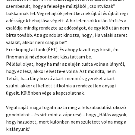
szembesült, hogy a felesége múltjából „csontvázak”
bukkannak fel. Végrehajtók jelentkeznek újból és újból régi
adósságok behajtása végett. A hirtelen sokk után férfi és a
családja mindig rendezte az adósságot, de egy idő után nem
bírta tovább. Az a gondolat kínozta, hogy „Ha valaki szeret
valakit, akkor nem csapja be!”.
Erre kopogtattunk (ÉFT). És ahogy lazult egy kicsit, én
finoman új nézőpontokat kúsztattam be.
Például olyat, hogy ha már az elején tudta volna a lányról,
hogy ez lesz, akkor elvette-e volna. Azt mondta, nem.
Tehát, ha a lány hozzá akart menni és gyereket akart
szülni, akkor el kellett titkolnia a rendezetlen anyagi
ügyeit. Különben vége a kapcsolatnak.
Végül saját maga fogalmazta meg a felszabadulást okozó
gondolatot – és sírt mint a záporeső – hogy „Hálás vagyok,
hogy hazudott, mert különben nem született volna meg a
kislányunk.”