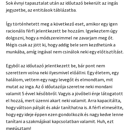
Sok évnyi tapasztalat után az időutazó bekerült az ingás
jegyzetbe, az entitások táblázatba.
Így történhetett meg a következő eset, amikor egy igen
racionális férfi jelentkezett be hozzám. Igyekeztem úgy
dolgozni, hogy a módszereimmel ne zavarjam meg őt.
Mégis csak az jött ki, hogy addig bele sem kezdhetünk a
munkába, amíg ingával nem csinálok neki egy előtisztítást.
Egyből az időutazó jelentkezett be, bár pont nem
szerettem volna neki ilyesmivel előállni. Egy életem, egy
halálom, vettem egy nagy levegőt és elmondtam, mit
mutat az inga. Az ő időutazója szeretne neki mondani
valamit 5 évvel későbbről. Vagyis a jövőbeli énje látogatott
el hozzá, mert üzenni akart neki valamit. Arra kapacitálta,
hogy váltson pályát és akár taníthatna is. A férfi elmesélte,
hogy egy ideje éppen ezen gondolkozik és nagy kedve lenne
tanítani a szakmájával kapcsolatban valamit. Huh, ezt
megúsztam!