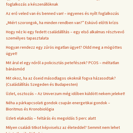
foglalkozás a készenállóknak
Az erő veled van és benned van! – ingyenes és nyílt foglalkozás
„Miért szorongok, ha minden rendben van?” Esküvő előtti krízis
Hogy néz ki egy fedett családállítás – egy első alkalmas résztvevő
személyes tapasztalata
Hogyan rendezz egy zűrös ingatlan ügyet? Oldd meg a mögöttes
ügyet!
Mit árul el egy nőről a policisztás petefészek? PCOS – méltatlan
bánásmód
Mit okoz, ha az őseid másodlagos okoknál fogva házasodtak?
(Családállítás Szegeden és Budapesten)
Üzlet, osztozás – Az Univerzum még időben küldött nekem jeleket!
Néha a párkapcsolati gondok csupán energetikai gondok –
Bioritmus és Kronobiológia
Üzleti elakadás – feltárás és megoldás 5 perc alatt
Milyen családi titkot képviselsz az életeddel? Semmit nem lehet