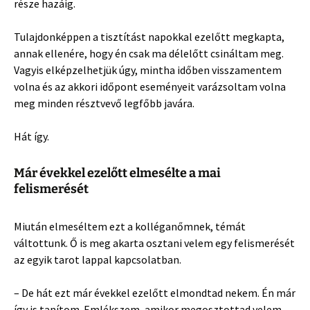
része hazáig.
Tulajdonképpen a tisztítást napokkal ezelőtt megkapta,
annak ellenére, hogy én csak ma délelőtt csináltam meg.
Vagyis elképzelhetjük úgy, mintha időben visszamentem
volna és az akkori időpont eseményeit varázsoltam volna
meg minden résztvevő legfőbb javára.
Hát így.
Már évekkel ezelőtt elmesélte a mai
felismerését
Miután elmeséltem ezt a kolléganőmnek, témát
váltottunk. Ő is meg akarta osztani velem egy felismerését
az egyik tarot lappal kapcsolatban.
– De hát ezt már évekkel ezelőtt elmondtad nekem. Én már
így is tanítom. Emlékszem, amikor megosztottad velem