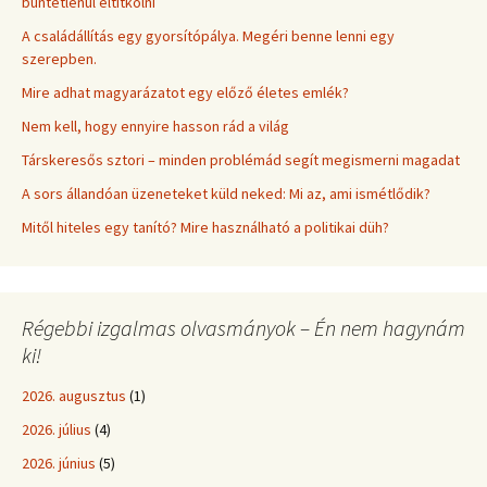
büntetlenül eltitkolni
A családállítás egy gyorsítópálya. Megéri benne lenni egy
szerepben.
Mire adhat magyarázatot egy előző életes emlék?
Nem kell, hogy ennyire hasson rád a világ
Társkeresős sztori – minden problémád segít megismerni magadat
A sors állandóan üzeneteket küld neked: Mi az, ami ismétlődik?
Mitől hiteles egy tanító? Mire használható a politikai düh?
Régebbi izgalmas olvasmányok – Én nem hagynám
ki!
2026. augusztus
(1)
2026. július
(4)
2026. június
(5)