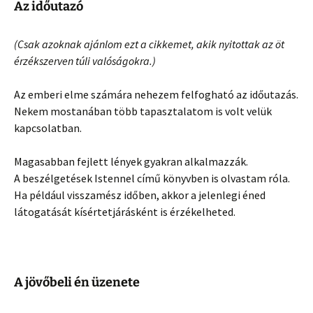
Az időutazó
(Csak azoknak ajánlom ezt a cikkemet, akik nyitottak az öt
érzékszerven túli valóságokra.)
Az emberi elme számára nehezem felfogható az időutazás.
Nekem mostanában több tapasztalatom is volt velük
kapcsolatban.
Magasabban fejlett lények gyakran alkalmazzák.
A beszélgetések Istennel című könyvben is olvastam róla.
Ha például visszamész időben, akkor a jelenlegi éned
látogatását kísértetjárásként is érzékelheted.
A jövőbeli én üzenete