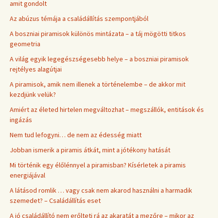
amit gondolt
Az abúzus témája a családállítás szempontjából
A boszniai piramisok különös mintázata – a táj mögötti titkos
geometria
A világ egyik legegészségesebb helye – a boszniai piramisok
rejtélyes alagútjai
A piramisok, amik nem illenek a történelembe – de akkor mit
kezdjünk velük?
Amiért az életed hirtelen megváltozhat – megszállók, entitások és
ingázás
Nem tud lefogyni… de nem az édesség miatt
Jobban ismerik a piramis átkát, mint a jótékony hatását
Mi történik egy élőlénnyel a piramisban? Kísérletek a piramis
energiájával
A látásod romlik … vagy csak nem akarod használni a harmadik
szemedet? – Családállítás eset
A jó családállító nem erőlteti rá az akaratát a mezőre – mikor az