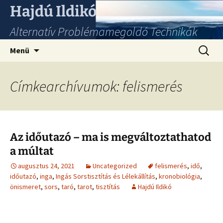
Hajdú Ildikó
Alternatív Problémamegoldó Technikák
Ugrás
Keresés
Menü
a
tartalomhoz
Címkearchívumok: felismerés
Az időutazó – ma is megváltoztathatod
a múltat
augusztus 24, 2021
Uncategorized
felismerés
,
idő
,
időutazó
,
inga
,
Ingás Sorstisztítás és Lélekállítás
,
kronobiológia
,
önismeret
,
sors
,
taró
,
tarot
,
tisztítás
Hajdú Ildikó