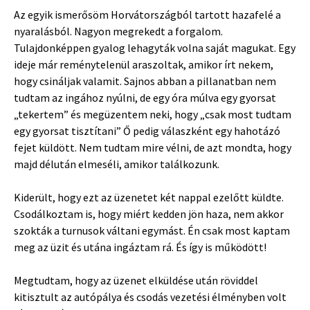
Az egyik ismerősöm Horvátországból tartott hazafelé a
nyaralásból. Nagyon megrekedt a forgalom.
Tulajdonképpen gyalog lehagyták volna saját magukat. Egy
ideje már reménytelenül araszoltak, amikor írt nekem,
hogy csináljak valamit. Sajnos abban a pillanatban nem
tudtam az ingához nyúlni, de egy óra múlva egy gyorsat
„tekertem” és megüzentem neki, hogy „csak most tudtam
egy gyorsat tisztítani” Ő pedig válaszként egy hahotázó
fejet küldött. Nem tudtam mire vélni, de azt mondta, hogy
majd délután elmeséli, amikor találkozunk.
Kiderült, hogy ezt az üzenetet két nappal ezelőtt küldte.
Csodálkoztam is, hogy miért kedden jön haza, nem akkor
szokták a turnusok váltani egymást. Én csak most kaptam
meg az üzit és utána ingáztam rá. És így is működött!
Megtudtam, hogy az üzenet elküldése után röviddel
kitisztult az autópálya és csodás vezetési élményben volt