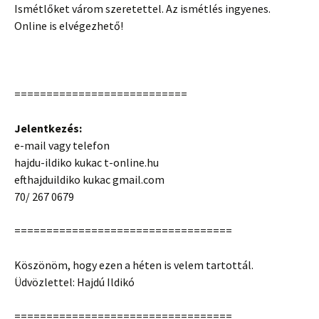
Ismétlőket várom szeretettel. Az ismétlés ingyenes.
Online is elvégezhető!
===========================
Jelentkezés:
e-mail vagy telefon
hajdu-ildiko kukac t-online.hu
efthajduildiko kukac gmail.com
70/ 267 0679
==================================
Köszönöm, hogy ezen a héten is velem tartottál.
Üdvözlettel: Hajdú Ildikó
==================================