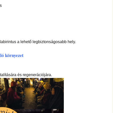
hanganyagok – régebbi
foglalkozások
ás
 labirintus a lehető legbiztonságosabb hely.
ló környezet
atalítására és regenerációjára.