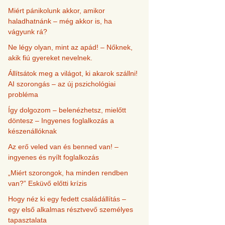
Miért pánikolunk akkor, amikor
haladhatnánk – még akkor is, ha
vágyunk rá?
Ne légy olyan, mint az apád! – Nőknek,
akik fiú gyereket nevelnek.
Állítsátok meg a világot, ki akarok szállni!
AI szorongás – az új pszichológiai
probléma
Így dolgozom – belenézhetsz, mielőtt
döntesz – Ingyenes foglalkozás a
készenállóknak
Az erő veled van és benned van! –
ingyenes és nyílt foglalkozás
„Miért szorongok, ha minden rendben
van?” Esküvő előtti krízis
Hogy néz ki egy fedett családállítás –
egy első alkalmas résztvevő személyes
tapasztalata