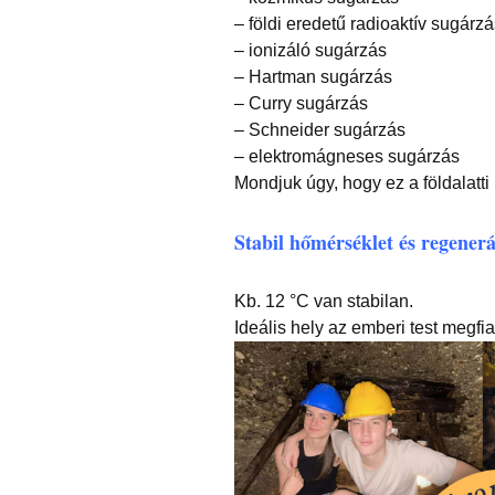
– földi eredetű radioaktív sugárz
– ionizáló sugárzás
– Hartman sugárzás
– Curry sugárzás
– Schneider sugárzás
– elektromágneses sugárzás
Mondjuk úgy, hogy ez a földalatti
Stabil hőmérséklet és regenerá
Kb. 12 °C van stabilan.
Ideális hely az emberi test megfi