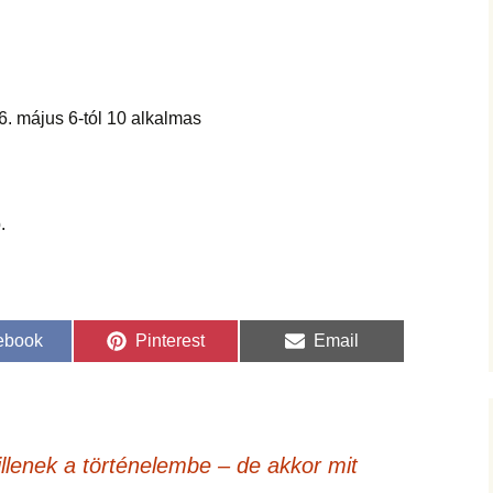
. május 6-tól 10 alkalmas
l
.
re
Share
Share
ebook
Pinterest
Email
on
on
llenek a történelembe – de akkor mit