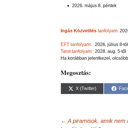
2026. május 8. péntek
Ingás Közvetítés
tanfolyam:
2026
ÉFT tanfolyam
: 2026. július 8-tó
Tarot tanfolyam:
2028. aug. 5-től
Ha korábban jelentkezel, olcsóbb
Megosztás:
Share
Sha
X (Twitter)
Fac
on
on
Bejegyzés
←
A piramisok, amik nem i