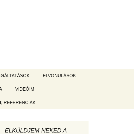
Keresés:
LGÁLTATÁSOK
ELVONULÁSOK
A
ZSIGE BOLT
VIDEÓIM
ELVONULÁS –
Magyarországon
, REFERENCIÁK
 tájékoztató
hogy
ELKÜLDJEM NEKED A
ked az új