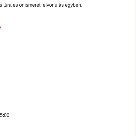
s túra és önismereti elvonulás egyben.
/
15:00