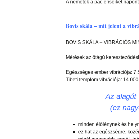
A németek a pácienseiket naponta
Bovis skála – mit jelent a vibr
BOVIS SKÁLA – VIBRÁCIÓS M
Mérések az ötágú kereszteződés
Egészséges ember vibrációja: 7 
Tibeti templom vibrációja: 14 000
Az alagút 
(ez nag
minden élőlénynek és helyn
ez hat az egészségre, közé