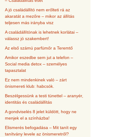
– Családállítás eset
A jó családállító nem erőlteti rá az
akaratát a mezőre – mikor az állítás
teljesen más irányba visz
A családállítónak is lehetnek korlátai –
válassz jó szakembert!
Az első számú parfümőr a Teremtő
Amikor eszedbe sem jut a telefon –
Social media detox – személyes
tapasztalat
Ez nem mindenkinek való – zárt
önismereti klub: habcsók.
Beszélgessünk a testi tünettel – aranyér,
identitás és családállítás
A gondviselés 8 jelet küldött, hogy ne
menjek el a színházba!
Elismerés befogadása – Mit tanít egy
tanítvány levele az önismeretről?