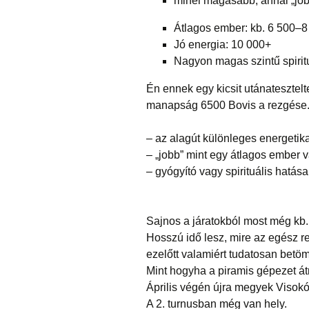
minél magasabb, annál „jobb
Átlagos ember: kb. 6 500–8
Jó energia: 10 000+
Nagyon magas szintű spiritu
Én ennek egy kicsit utánatesztel
manapság 6500 Bovis a rezgése.
– az alagút különleges energetika
– „jobb” mint egy átlagos ember
– gyógyító vagy spirituális hatása
Sajnos a járatokból most még kb.
Hosszú idő lesz, mire az egész re
ezelőtt valamiért tudatosan betömté
Mint hogyha a piramis gépezet át
Április végén újra megyek Visok
A 2. turnusban még van hely.