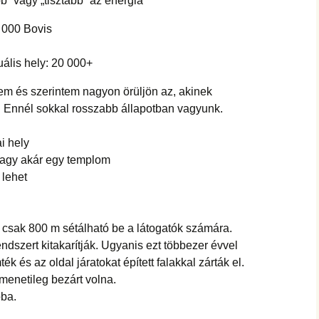
” vagy „tisztább” az energia
 000 Bovis
ális hely: 20 000+
tem és szerintem nagyon örüljön az, akinek
 Ennél sokkal rosszabb állapotban vagyunk.
i hely
 vagy akár egy templom
 lehet
 csak 800 m sétálható be a látogatók számára.
ndszert kitakarítják. Ugyanis ezt többezer évvel
k és az oldal járatokat épített falakkal zárták el.
menetileg bezárt volna.
óba.