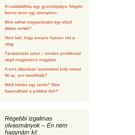
A családállítás egy gyorsítópálya. Megéri
benne lenni egy szerepben.
Mire adhat magyarázatot egy előző
életes emlék?
Nem kell, hogy ennyire hasson rád a
világ
Társkeresős sztori – minden problémád
segít megismerni magadat
A sors állandóan üzeneteket küld neked:
Mi az, ami ismétlődik?
Mitől hiteles egy tanító? Mire
használható a politikai düh?
Régebbi izgalmas
olvasmányok – Én nem
hagynám ki!