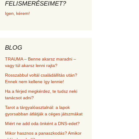
FELISMERÉSEIMET?
met és
Igen, kérem!
erződési
BLOG
TRAUMA – Benne akarsz maradni –
vagy túl akarsz lenni rajta?
Rosszabbul voltál családállítás után?
Ennek nem kellene így lennie!
Ha a férjed megkérdez, te tudsz neki
tanácsot adni?
Tarot a tárgyalóasztalnál: a lapok
gyorsabban átlátják a céges játszmákat
Miért ne add oda önként a DNS-edet?
Mikor hasznos a panaszkodás? Amikor