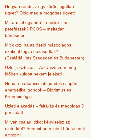
Hogyan rendezz egy zűrös ingatlan
ügyet? Oldd meg a mögöttes ügyet!
Mit árul el egy nőről a policisztás
petefészek? PCOS – méltatlan
bánásmód
Mit okoz, ha az őseid másodlagos
okoknál fogva házasodtak?
(Családállítás Szegeden és Budapesten)
Üzlet, osztozás – Az Univerzum még
időben küldött nekem jeleket!
Néha a párkapcsolati gondok csupán
energetikai gondok – Bioritmus és
Kronobiológia
Üzleti elakadás – feltárás és megoldás 5
perc alatt
Milyen családi titkot képviselsz az
életeddel? Semmit nem lehet büntetlenül
eltitkolni