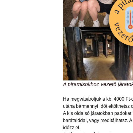
A piramisokhoz vezető járato
Ha megvásároljuk a kb. 4000 Ft-o
utána bármennyi időt eltölthetsz o
A kis oldalsó járatokban padokat 
barátaiddal, vagy meditálhatsz. 
időzz el.