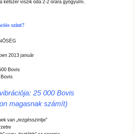
 kétszer viszik oda 2-2 órára gyógyulni.
ációs szint?
INŐSÉG
ben 2013 január
500 Bovis
 Bovis
vibrációja:
25 000 Bovis
yon magasnak számít)
ek van „rezgésszintje”
rzetre