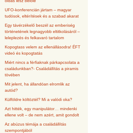
oldás lesz belőle
UFO-konferencián jártam – magyar
tudósok, eltérítések és a szabad akarat
Egy távérzékelő beszél az emberiség
történetének legnagyobb eltitkolásáról –
leleplezés és felkavaró tartalom
Kopogtass velem az ellenállásodra! ÉFT
videó és kopogtatás
Miért nincs a férfiaknak párkapcsolata a
családunkban?- Családállítás a piramis
tövében
Mit jelent, ha állandóan elromlik az
autód?
Külföldre költöztél? Mi a valódi oka?
Azt hitték, egy manipulátor… mindenki
ellene volt – de nem azért, amit gondolt
Az abúzus témája a családállítás
szempontjából