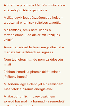
A boszniai piramisok különös mintázata –
a táj mögötti titkos geometria
A világ egyik legegészségesebb helye –
a boszniai piramisok rejtélyes alagútjai
A piramisok, amik nem illenek a
történelembe – de akkor mit kezdjünk
velük?
Amiért az életed hirtelen megváltozhat –
megszállók, entitások és ingázás
Nem tud lefogyni… de nem az édesség
miatt
Jobban ismerik a piramis átkát, mint a
jótékony hatását
Mi történik egy élőlénnyel a piramisban?
Kísérletek a piramis energiájával
A látásod romlik … vagy csak nem
akarod használni a harmadik szemedet?