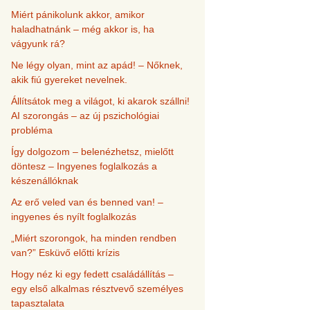
Miért pánikolunk akkor, amikor
haladhatnánk – még akkor is, ha
vágyunk rá?
Ne légy olyan, mint az apád! – Nőknek,
akik fiú gyereket nevelnek.
Állítsátok meg a világot, ki akarok szállni!
AI szorongás – az új pszichológiai
probléma
Így dolgozom – belenézhetsz, mielőtt
döntesz – Ingyenes foglalkozás a
készenállóknak
Az erő veled van és benned van! –
ingyenes és nyílt foglalkozás
„Miért szorongok, ha minden rendben
van?” Esküvő előtti krízis
Hogy néz ki egy fedett családállítás –
egy első alkalmas résztvevő személyes
tapasztalata