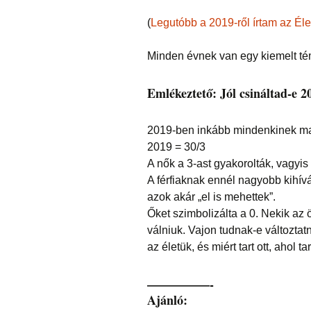
(
Legutóbb a 2019-ről írtam az Él
Minden évnek van egy kiemelt té
Emlékeztető: Jól csináltad-e 
2019-ben inkább mindenkinek magá
2019 = 30/3
A nők a 3-ast gyakorolták, vagyis 
A férfiaknak ennél nagyobb kihívá
azok akár „el is mehettek”.
Őket szimbolizálta a 0. Nekik az 
válniuk. Vajon tudnak-e változtatni
az életük, és miért tart ott, ahol tar
—————-
Ajánló: