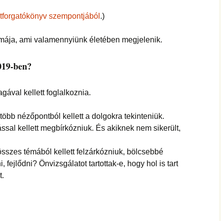
hanganyagok – régebbi
foglalkozások
etforgatókönyv szempontjából
.)
mája, ami valamennyiünk életében megjelenik.
2019-ben?
val kellett foglalkoznia.
több nézőpontból kellett a dolgokra tekinteniük.
ssal kellett megbírkózniuk. És akiknek nem sikerült,
összes témából kellett felzárkózniuk, bölcsebbé
, fejlődni? Önvizsgálatot tartottak-e, hogy hol is tart
t.