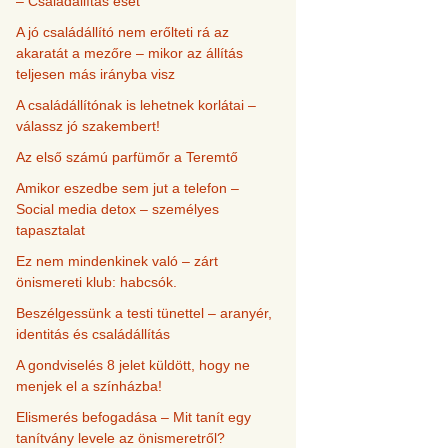
– Családállítás eset
A jó családállító nem erőlteti rá az
akaratát a mezőre – mikor az állítás
teljesen más irányba visz
A családállítónak is lehetnek korlátai –
válassz jó szakembert!
Az első számú parfümőr a Teremtő
Amikor eszedbe sem jut a telefon –
Social media detox – személyes
tapasztalat
Ez nem mindenkinek való – zárt
önismereti klub: habcsók.
Beszélgessünk a testi tünettel – aranyér,
identitás és családállítás
A gondviselés 8 jelet küldött, hogy ne
menjek el a színházba!
Elismerés befogadása – Mit tanít egy
tanítvány levele az önismeretről?