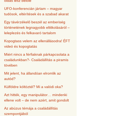
oldás lesz belőle
UFO-konferencián jártam – magyar
tudósok, eltérítések és a szabad akarat
Egy távérzékelő beszél az emberiség
történetének legnagyobb eltitkolásáról –
leleplezés és felkavaró tartalom
Kopogtass velem az ellenállásodra! ÉFT
videó és kopogtatás
Miért nincs a férfiaknak párkapcsolata a
családunkban?- Családállítás a piramis
tövében
Mit jelent, ha állandóan elromlik az
autód?
Külföldre költöztél? Mi a valódi oka?
Azt hitték, egy manipulátor… mindenki
ellene volt – de nem azért, amit gondolt
Az abúzus témája a családállítás
szempontjából