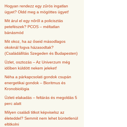
Hogyan rendezz egy zűrös ingatlan
ügyet? Oldd meg a mögöttes ügyet!
Mit árul el egy nőről a policisztás
petefészek? PCOS – méltatlan
bánásmód
Mit okoz, ha az őseid másodlagos
okoknál fogva házasodtak?
(Családállítás Szegeden és Budapesten)
Üzlet, osztozás – Az Univerzum még
időben küldött nekem jeleket!
Néha a párkapcsolati gondok csupán
energetikai gondok – Bioritmus és
Kronobiológia
Üzleti elakadás – feltárás és megoldás 5
perc alatt
Milyen családi titkot képviselsz az
életeddel? Semmit nem lehet büntetlenül
eltitkolni