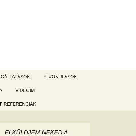
Keresés:
LGÁLTATÁSOK
ELVONULÁSOK
A
ZSIGE BOLT
VIDEÓIM
ELVONULÁS –
Magyarországon
, REFERENCIÁK
 tájékoztató
hogy
ELKÜLDJEM NEKED A
ked az új