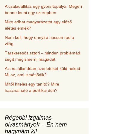
A családállítás egy gyorsítópálya. Megéri
benne lenni egy szerepben.
Mire adhat magyarázatot egy előző
életes emlék?
Nem kell, hogy ennyire hasson rád a
világ
Társkeresős sztori – minden problémád
segít megismerni magadat
A sors állandóan üzeneteket küld neked:
Mi az, ami ismétlődik?
Mitől hiteles egy tanító? Mire
használható a politikai düh?
Régebbi izgalmas
olvasmányok – Én nem
hagynám ki!