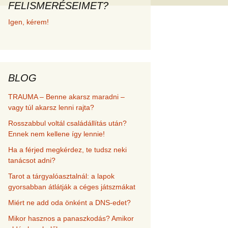
FELISMERÉSEIMET?
met és
Igen, kérem!
erződési
BLOG
TRAUMA – Benne akarsz maradni –
vagy túl akarsz lenni rajta?
Rosszabbul voltál családállítás után?
Ennek nem kellene így lennie!
Ha a férjed megkérdez, te tudsz neki
tanácsot adni?
Tarot a tárgyalóasztalnál: a lapok
gyorsabban átlátják a céges játszmákat
Miért ne add oda önként a DNS-edet?
Mikor hasznos a panaszkodás? Amikor