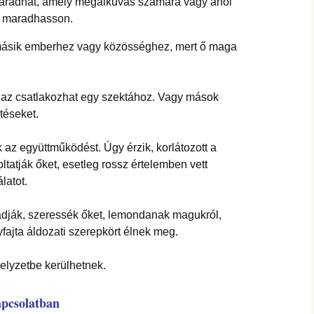
aradhat, amely megalkuvás számára vagy ahol
y maradhasson.
 másik emberhez vagy közösséghez, mert ő maga
s az csatlakozhat egy szektához. Vagy mások
téseket.
k az együttműködést. Úgy érzik, korlátozott a
atják őket, esetleg rossz értelemben vett
latot.
gadják, szeressék őket, lemondanak magukról,
ajta áldozati szerepkört élnek meg.
elyzetbe kerülhetnek.
pcsolatban