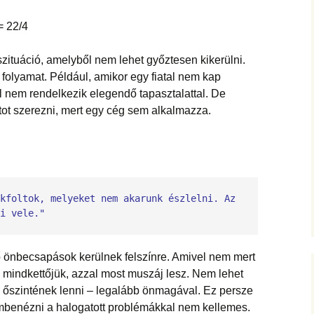
= 22/4
zituáció, amelyből nem lehet győztesen kikerülni.
folyamat. Például, amikor egy fiatal nem kap
l nem rendelkezik elegendő tapasztalattal. De
ot szerezni, mert egy cég sem alkalmazza.
kfoltok, melyeket nem akarunk észlelni. Az 
i vele."
 önbecsapások kerülnek felszínre. Amivel nem mert
mindkettőjük, azzal most muszáj lesz. Nem lehet
z őszintének lenni – legalább önmagával. Ez persze
zembenézni a halogatott problémákkal nem kellemes.