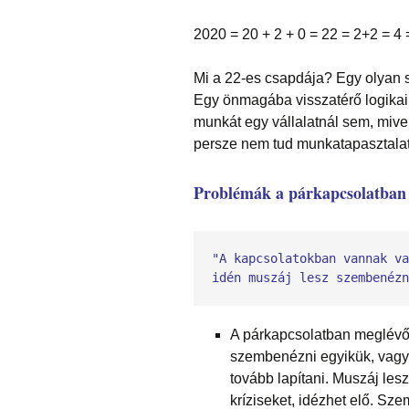
2020 = 20 + 2 + 0 = 22 = 2+2 = 4 
Mi a 22-es csapdája? Egy olyan s
Egy önmagába visszatérő logikai 
munkát egy vállalatnál sem, mive
persze nem tud munkatapasztalat
Problémák a párkapcsolatban
"A kapcsolatokban vannak va
idén muszáj lesz szembenézn
A párkapcsolatban meglévő
szembenézni egyikük, vagy 
tovább lapítani. Muszáj les
kríziseket, idézhet elő. S