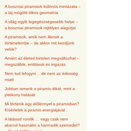
A boszniai piramisok különös mintázata –
a táj mögötti titkos geometria
A világ egyik legegészségesebb helye –
a boszniai piramisok rejtélyes alagútjai
A piramisok, amik nem illenek a
történelembe – de akkor mit kezdjünk
velük?
Amiért az életed hirtelen megváltozhat –
megszállók, entitások és ingázás
Nem tud lefogyni… de nem az édesség
miatt
Jobban ismerik a piramis átkát, mint a
jótékony hatását
Mi történik egy élőlénnyel a piramisban?
Kísérletek a piramis energiájával
A látásod romlik … vagy csak nem
akarod használni a harmadik szemedet?