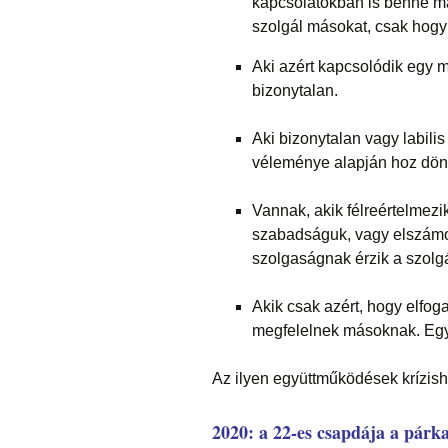
kapcsolatokban is benne m
szolgál másokat, csak hog
Aki azért kapcsolódik egy
bizonytalan.
Aki bizonytalan vagy labili
véleménye alapján hoz dön
Vannak, akik félreértelmezi
szabadságuk, vagy elszámolt
szolgaságnak érzik a szolgá
Akik csak azért, hogy elfo
megfelelnek másoknak. Egyf
Az ilyen együttműködések krízish
2020: a 22-es csapdája a
párka