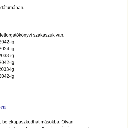
i dátumában.
letforgatókönyvi szakaszuk van.
2042-ig
2024-ig
2033-ig
2042-ig
2033-ig
2042-ig
ben
ni, belekapaszkodhat másokba. Olyan