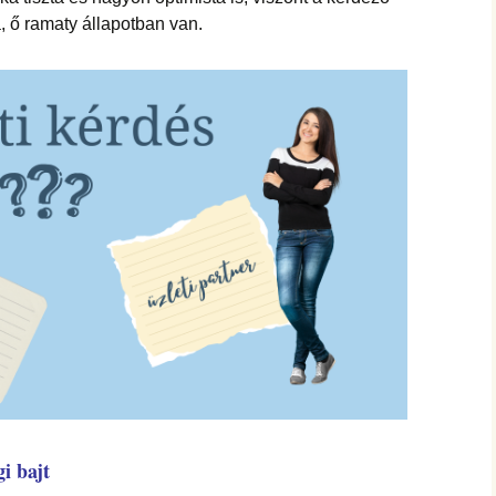
hanganyagok – régebbi
foglalkozások
, ő ramaty állapotban van.
gi bajt