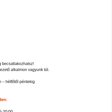
becsatlakozhatsz!
vezető alkalmon vagyunk túl.
– hétfőtől péntekig
den:
5-20:00