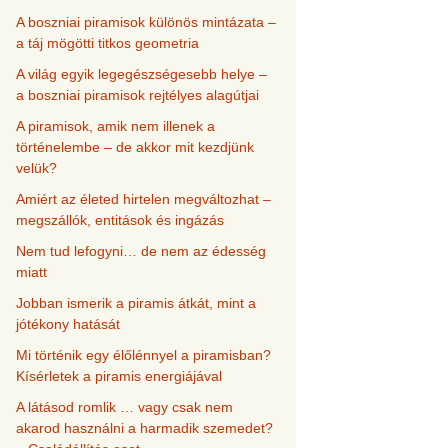
A boszniai piramisok különös mintázata –
a táj mögötti titkos geometria
A világ egyik legegészségesebb helye –
a boszniai piramisok rejtélyes alagútjai
A piramisok, amik nem illenek a
történelembe – de akkor mit kezdjünk
velük?
Amiért az életed hirtelen megváltozhat –
megszállók, entitások és ingázás
Nem tud lefogyni… de nem az édesség
miatt
Jobban ismerik a piramis átkát, mint a
jótékony hatását
Mi történik egy élőlénnyel a piramisban?
Kísérletek a piramis energiájával
A látásod romlik … vagy csak nem
akarod használni a harmadik szemedet?