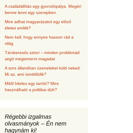
A családállítás egy gyorsítópálya. Megéri
benne lenni egy szerepben.
Mire adhat magyarázatot egy előző
életes emlék?
Nem kell, hogy ennyire hasson rád a
világ
Társkeresős sztori – minden problémád
segít megismerni magadat
A sors állandóan üzeneteket küld neked:
Mi az, ami ismétlődik?
Mitől hiteles egy tanító? Mire
használható a politikai düh?
Régebbi izgalmas
olvasmányok – Én nem
hagynám ki!