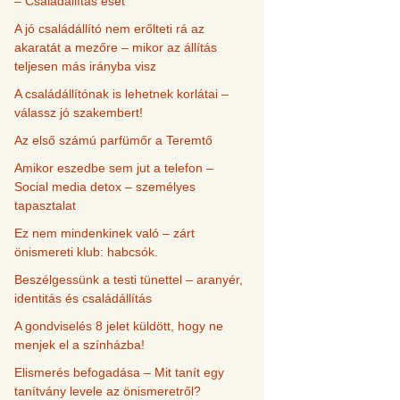
– Családállítás eset
A jó családállító nem erőlteti rá az
akaratát a mezőre – mikor az állítás
teljesen más irányba visz
A családállítónak is lehetnek korlátai –
válassz jó szakembert!
Az első számú parfümőr a Teremtő
Amikor eszedbe sem jut a telefon –
Social media detox – személyes
tapasztalat
Ez nem mindenkinek való – zárt
önismereti klub: habcsók.
Beszélgessünk a testi tünettel – aranyér,
identitás és családállítás
A gondviselés 8 jelet küldött, hogy ne
menjek el a színházba!
Elismerés befogadása – Mit tanít egy
tanítvány levele az önismeretről?