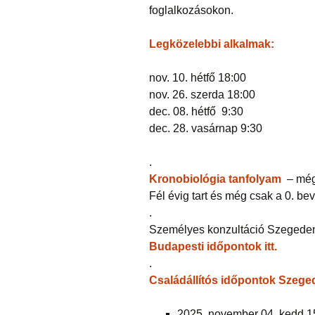
foglalkozásokon.
Legközelebbi alkalmak:
nov. 10. hétfő 18:00
nov. 26. szerda 18:00
dec. 08. hétfő 9:30
dec. 28. vasárnap 9:30
.
Kronobiológia tanfolyam
– még 
Fél évig tart és még csak a 0. be
.
Személyes konzultáció Szegeden 
Budapesti időpontok itt.
.
Családállítós időpontok Szege
2025. november 04. kedd 1