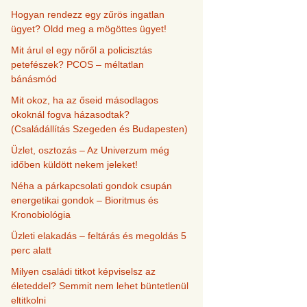
Hogyan rendezz egy zűrös ingatlan
ügyet? Oldd meg a mögöttes ügyet!
Mit árul el egy nőről a policisztás
petefészek? PCOS – méltatlan
bánásmód
Mit okoz, ha az őseid másodlagos
okoknál fogva házasodtak?
(Családállítás Szegeden és Budapesten)
Üzlet, osztozás – Az Univerzum még
időben küldött nekem jeleket!
Néha a párkapcsolati gondok csupán
energetikai gondok – Bioritmus és
Kronobiológia
Üzleti elakadás – feltárás és megoldás 5
perc alatt
Milyen családi titkot képviselsz az
életeddel? Semmit nem lehet büntetlenül
eltitkolni