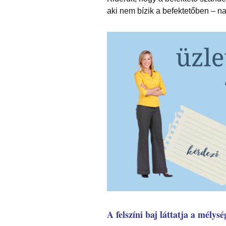
aki nem bízik a befektetőben – na
A felszíni baj láttatja a mélysé