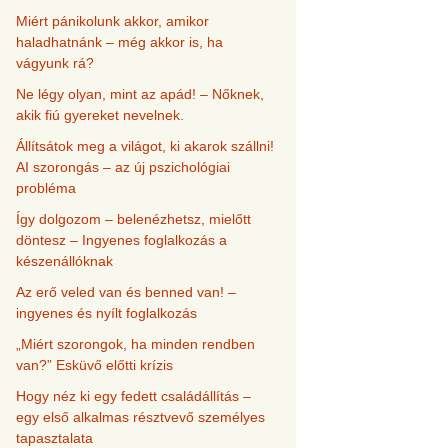
Miért pánikolunk akkor, amikor
haladhatnánk – még akkor is, ha
vágyunk rá?
Ne légy olyan, mint az apád! – Nőknek,
akik fiú gyereket nevelnek.
Állítsátok meg a világot, ki akarok szállni!
AI szorongás – az új pszichológiai
probléma
Így dolgozom – belenézhetsz, mielőtt
döntesz – Ingyenes foglalkozás a
készenállóknak
Az erő veled van és benned van! –
ingyenes és nyílt foglalkozás
„Miért szorongok, ha minden rendben
van?” Esküvő előtti krízis
Hogy néz ki egy fedett családállítás –
egy első alkalmas résztvevő személyes
tapasztalata