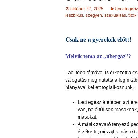
október 27, 2025
Uncategori
leszbikus
,
szégyen
,
szexualitás
,
titok
Csak ne a gyerekek előtt!
Melyik téma az „űbergáz”?
Laci több témával is érkezett a cs
válogatás megmutatta a leginkább
hiányával kellett foglalkoznunk.
Laci egész életében azt érez
van, ha ő túl sok másoknak,
másokat.
A másik zavaró tényező ped
érzékelte, mi zajlik másokb