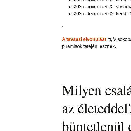
2025. november 23. vasárn
2025. december 02. kedd 1
.
A tavaszi elvonulást
itt, Visoko
piramisok tetején lesznek.
Milyen csalá
az életedde
büntetlenül e