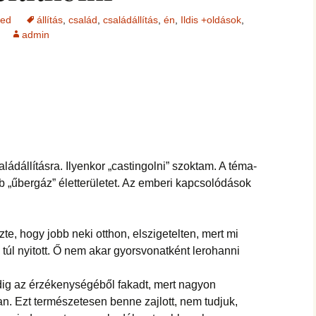
zed
állítás
,
család
,
családállítás
,
én
,
Ildis +oldások
,
admin
aládállításra. Ilyenkor „castingolni” szoktam. A téma-
 „űbergáz” életterületet. Az emberi kapcsolódások
te, hogy jobb neki otthon, elszigetelten, mert mi
 túl nyitott. Ő nem akar gyorsvonatként lerohanni
ig az érzékenységéből fakadt, mert nagyon
an. Ezt természetesen benne zajlott, nem tudjuk,