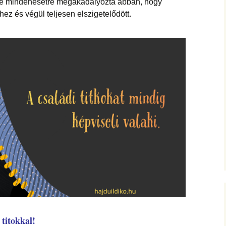
 de mindenesetre megakadályozta abban, hogy
z és végül teljesen elszigetelődött.
titokkal!