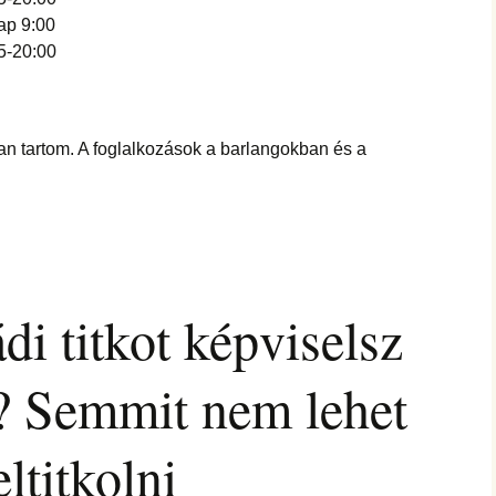
ap 9:00
5-20:00
ban tartom. A foglalkozások a barlangokban és a
di titkot képviselsz
l? Semmit nem lehet
ltitkolni