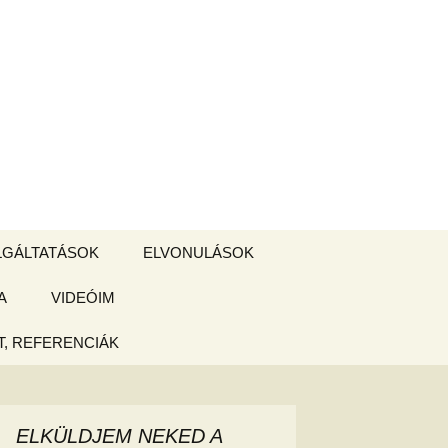
Keresés:
LGÁLTATÁSOK
ELVONULÁSOK
A
ZSIGE BOLT
VIDEÓIM
ELVONULÁS –
Magyarországon
, REFERENCIÁK
 tájékoztató
hogy
ELKÜLDJEM NEKED A
ked az új