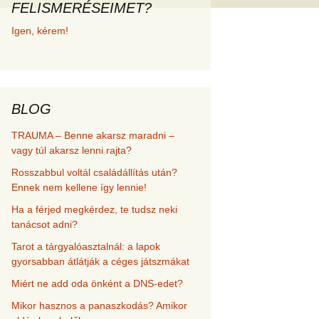
FELISMERÉSEIMET?
met és
Igen, kérem!
erződési
BLOG
TRAUMA – Benne akarsz maradni –
vagy túl akarsz lenni rajta?
Rosszabbul voltál családállítás után?
Ennek nem kellene így lennie!
Ha a férjed megkérdez, te tudsz neki
tanácsot adni?
Tarot a tárgyalóasztalnál: a lapok
gyorsabban átlátják a céges játszmákat
Miért ne add oda önként a DNS-edet?
Mikor hasznos a panaszkodás? Amikor