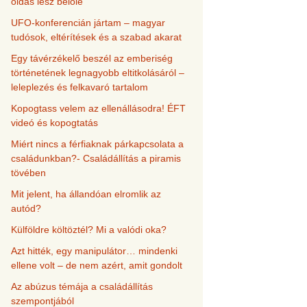
oldás lesz belőle
UFO-konferencián jártam – magyar
tudósok, eltérítések és a szabad akarat
Egy távérzékelő beszél az emberiség
történetének legnagyobb eltitkolásáról –
leleplezés és felkavaró tartalom
Kopogtass velem az ellenállásodra! ÉFT
videó és kopogtatás
Miért nincs a férfiaknak párkapcsolata a
családunkban?- Családállítás a piramis
tövében
Mit jelent, ha állandóan elromlik az
autód?
Külföldre költöztél? Mi a valódi oka?
Azt hitték, egy manipulátor… mindenki
ellene volt – de nem azért, amit gondolt
Az abúzus témája a családállítás
szempontjából