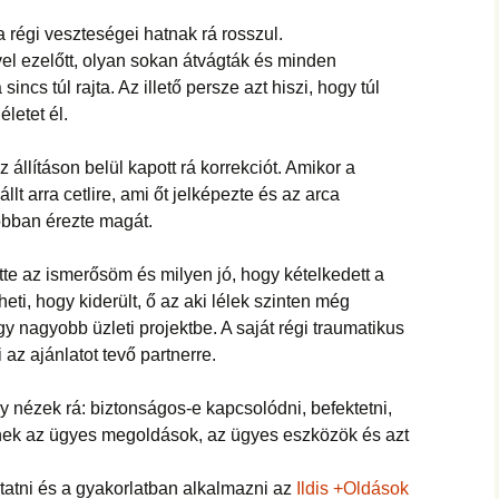
a régi veszteségei hatnak rá rosszul.
vel ezelőtt, olyan sokan átvágták és minden
sincs túl rajta. Az illető persze azt hiszi, hogy túl
letet él.
 állításon belül kapott rá korrekciót. Amikor a
t arra cetlire, ami őt jelképezte és az arca
jobban érezte magát.
ette az ismerősöm és milyen jó, hogy kételkedett a
eti, hogy kiderült, ő az aki lélek szinten még
gy nagyobb üzleti projektbe. A saját régi traumatikus
i az ajánlatot tevő partnerre.
y nézek rá: biztonságos-e kapcsolódni, befektetni,
enek az ügyes megoldások, az ügyes eszközök és azt
atni és a gyakorlatban alkalmazni az
Ildis +Oldások