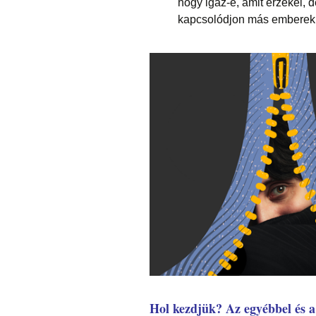
hogy igaz-e, amit érzékel,
kapcsolódjon más emberekhe
Hol kezdjük? Az egyébbel és a 