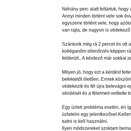
Néhány perc alatt feltártuk, hogy 
Annyi minden történt vele sok év
egyszerre történt vele, hogy azóta 
van rajta, de nagyon is védekező é
Szántunk még rá 2 percet és ott az
kolléganőm ellenőrzés képpen rááll
felderült.. A kérdező már sokkal 
Milyen jó, hogy ezt a kérdést felt
befektetőt illetően. Ennek köszönh
védekezik és fél újra belevágni e
sérülését és a félelmeit vetítette k
Egy üzleti probléma esetén, én íg
üzletelni egy jelentkezővel.Kell
tudni is kell használni.
Ilyen módszereket szoktam bemut