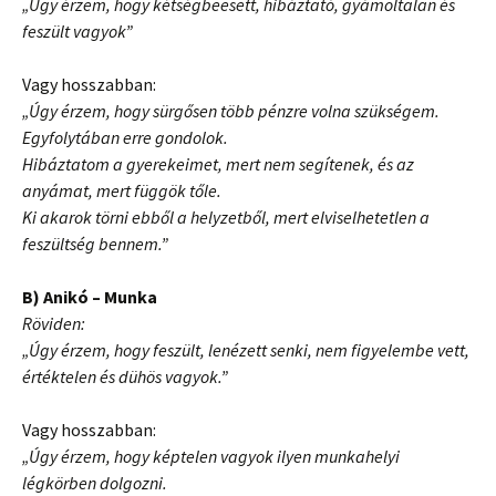
„Úgy érzem, hogy kétségbeesett, hibáztató, gyámoltalan és
feszült vagyok”
Vagy hosszabban:
„Úgy érzem, hogy sürgősen több pénzre volna szükségem.
Egyfolytában erre gondolok.
Hibáztatom a gyerekeimet, mert nem segítenek, és az
anyámat, mert függök tőle.
Ki akarok törni ebből a helyzetből, mert elviselhetetlen a
feszültség bennem.”
B) Anikó – Munka
Röviden:
„Úgy érzem, hogy feszült, lenézett senki, nem figyelembe vett,
értéktelen és dühös vagyok.”
Vagy hosszabban:
„Úgy érzem, hogy képtelen vagyok ilyen munkahelyi
légkörben dolgozni.