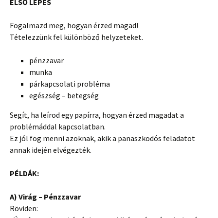
ELSŐ LÉPÉS
Fogalmazd meg, hogyan érzed magad!
Tételezzünk fel különböző helyzeteket.
pénzzavar
munka
párkapcsolati probléma
egészség – betegség
Segít, ha leírod egy papírra, hogyan érzed magadat a
problémáddal kapcsolatban.
Ez jól fog menni azoknak, akik a panaszkodós feladatot
annak idején elvégezték.
PÉLDÁK:
A) Virág – Pénzzavar
Röviden: