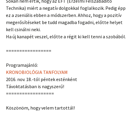
Sokan nem értik, hogy az ÉFT (Érzelmi Felszabadító
Technika) miért a negatív dolgokkal foglalkozik. Pedig épp
ez a zseniális ebben a módszerben. Ahhoz, hogy a pozitív
megerősítéseket be tudd magadba fogadni, előtte helyet
kell csinálni neki.
Ha új kanapét veszel, előtte a régit ki kell tenni a szobából.
=================
Programajánló:
KRONOBIOLÓGIA TANFOLYAM
2016. nov. 18.-tól péntek esténként
Távoktatásban is nagyszerű!
==================
Köszönöm, hogy velem tartottál!