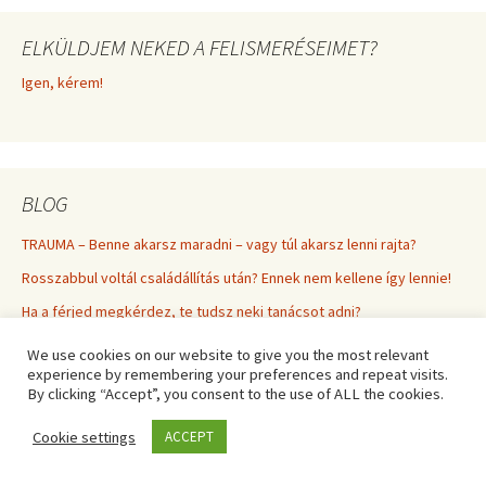
ELKÜLDJEM NEKED A FELISMERÉSEIMET?
Igen, kérem!
BLOG
TRAUMA – Benne akarsz maradni – vagy túl akarsz lenni rajta?
Rosszabbul voltál családállítás után? Ennek nem kellene így lennie!
Ha a férjed megkérdez, te tudsz neki tanácsot adni?
Tarot a tárgyalóasztalnál: a lapok gyorsabban átlátják a céges
We use cookies on our website to give you the most relevant
játszmákat
experience by remembering your preferences and repeat visits.
By clicking “Accept”, you consent to the use of ALL the cookies.
Miért ne add oda önként a DNS-edet?
Mikor hasznos a panaszkodás? Amikor oldás lesz belőle
Cookie settings
ACCEPT
UFO-konferencián jártam – magyar tudósok, eltérítések és a