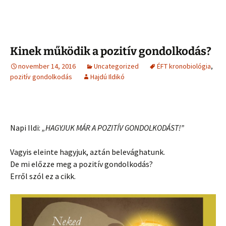
Kinek működik a pozitív gondolkodás?
november 14, 2016
Uncategorized
ÉFT kronobiológia
,
pozitív gondolkodás
Hajdú Ildikó
Napi Ildi:
„HAGYJUK MÁR A POZITÍV GONDOLKODÁST!”
Vagyis eleinte hagyjuk, aztán belevághatunk.
De mi előzze meg a pozitív gondolkodás?
Erről szól ez a cikk.