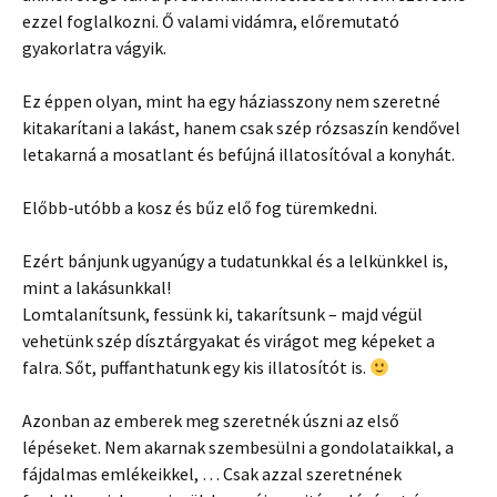
ezzel foglalkozni. Ő valami vidámra, előremutató
gyakorlatra vágyik.
Ez éppen olyan, mint ha egy háziasszony nem szeretné
kitakarítani a lakást, hanem csak szép rózsaszín kendővel
letakarná a mosatlant és befújná illatosítóval a konyhát.
Előbb-utóbb a kosz és bűz elő fog türemkedni.
Ezért bánjunk ugyanúgy a tudatunkkal és a lelkünkkel is,
mint a lakásunkkal!
Lomtalanítsunk, fessünk ki, takarítsunk – majd végül
vehetünk szép dísztárgyakat és virágot meg képeket a
falra. Sőt, puffanthatunk egy kis illatosítót is.
Azonban az emberek meg szeretnék úszni az első
lépéseket. Nem akarnak szembesülni a gondolataikkal, a
fájdalmas emlékeikkel, … Csak azzal szeretnének