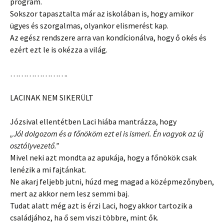
program.
Sokszor tapasztalta már az iskolában is, hogy amikor
ügyes és szorgalmas, olyankor elismerést kap.
Az egész rendszere arra van kondícionálva, hogy ő okés és
ezért ezt le is okézza a világ.
………………….
LACINAK NEM SIKERÜLT
Józsival ellentétben Laci hiába mantrázza, hogy
„Jól dolgozom és a főnököm ezt el is ismeri. Én vagyok az új
osztályvezető.”
Mivel neki azt mondta az apukája, hogy a főnökök csak
lenézik a mi fajtánkat.
Ne akarj feljebb jutni, húzd meg magad a középmezőnyben,
mert az akkor nem lesz semmi baj.
Tudat alatt még azt is érzi Laci, hogy akkor tartozik a
családjához, ha ő sem viszi többre, mint ők.