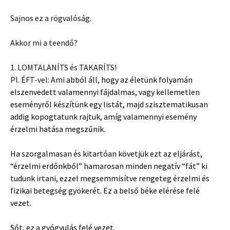
Sajnos ez a rögvalóság.
Akkor mi a teendő?
1. LOMTALANÍTS és TAKARÍTS!
Pl. ÉFT-vel: Ami
abból áll, hogy az életünk folyamán
elszenvedett valamennyi fájdalmas, vagy kellemetlen
eseményről készítünk egy listát, majd szisztematikusan
addig kopogtatunk rajtuk, amíg valamennyi esemény
érzelmi hatása megszűnik.
Ha szorgalmasan és kitartóan követjük ezt az eljárást,
“érzelmi erdőnkből” hamarosan minden negatív “fát” ki
tudunk irtani, ezzel megsemmisítve rengeteg érzelmi és
fizikai betegség gyökerét. Ez a belső béke elérése felé
vezet.
Sőt, ez a gyógyulás felé vezet.