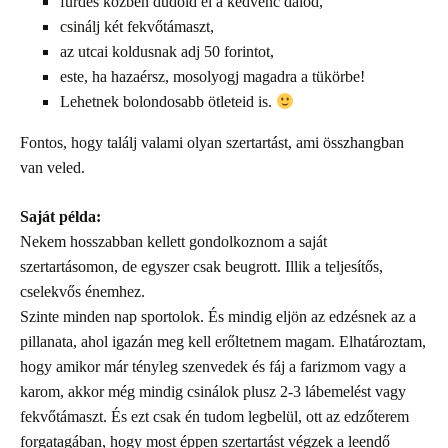
fürdés közben dúdold el a kedvenc dalod,
csinálj két fekvőtámaszt,
az utcai koldusnak adj 50 forintot,
este, ha hazaérsz, mosolyogj magadra a tükörbe!
Lehetnek bolondosabb ötleteid is.
Fontos, hogy találj valami olyan szertartást, ami összhangban
van veled.
Saját példa:
Nekem hosszabban kellett gondolkoznom a saját
szertartásomon, de egyszer csak beugrott. Illik a teljesítős,
cselekvős énemhez.
Szinte minden nap sportolok. És mindig eljön az edzésnek az a
pillanata, ahol igazán meg kell erőltetnem magam. Elhatároztam,
hogy amikor már tényleg szenvedek és fáj a farizmom vagy a
karom, akkor még mindig csinálok plusz 2-3 lábemelést vagy
fekvőtámaszt. És ezt csak én tudom legbelül, ott az edzőterem
forgatagában, hogy most éppen szertartást végzek a leendő