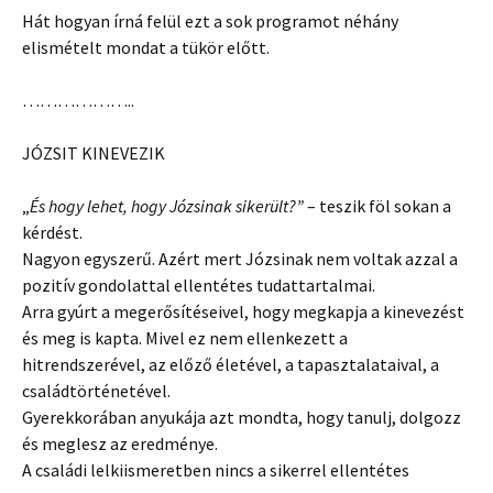
Hát hogyan írná felül ezt a sok programot néhány
elismételt mondat a tükör előtt.
………………..
JÓZSIT KINEVEZIK
„
És hogy lehet, hogy Józsinak sikerült?”
– teszik föl sokan a
kérdést.
Nagyon egyszerű. Azért mert Józsinak nem voltak azzal a
pozitív gondolattal ellentétes tudattartalmai.
Arra gyúrt a megerősítéseivel, hogy megkapja a kinevezést
és meg is kapta. Mivel ez nem ellenkezett a
hitrendszerével, az előző életével, a tapasztalataival, a
családtörténetével.
Gyerekkorában anyukája azt mondta, hogy tanulj, dolgozz
és meglesz az eredménye.
A családi lelkiismeretben nincs a sikerrel ellentétes