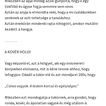
Miközben az apja mindig azzal gúnyolta, hogy ő egy
tökfilkó és úgyse fogja semmire sem vinni.
Aztán az anyja is elmondta neki, hogy a mi családunkban
senkinek se volt tehetsége a tanuláshoz.
Aztán énekórán mindenki rajta röhögött, amikor mutálni
kezdett a hangja.
……….
A KÖVÉR HÖLGY
Vagy képzeld el, azt a hölgyet, aki egy önismereti
könyveben elolvasta, mit is kéne tennie ahhoz, hogy
lefogyjon. Odaáll a tükör elé és azt mondja el 100x, hogy
„Csinos vagyok. A testem karcsú és egészséges.”
Miközben ezt mondogatja a tükörnek, arra gondol, hogy
ronda, kövér, és ápolatlan vagyok és még utálom is