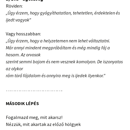
Röviden:
„Úgy érzem, hogy gyógyíthatatlan, tehetetlen, érdektelen és
ijedt vagyok”
Vagy hosszabban:
„Úgy érzem, hogy a helyzetemen nem lehet változtatni.
Már annyi mindent megpróbáltam és még mindig fáj a
hasam. Az orvosok
szerint semmi bajom és nem vesznek komolyan. De iszonyatos
az olykor
rám törő fájdalom és annyira meg is ijedek ilyenkor.”
……………………………….
MÁSODIK LÉPÉS
Fogalmazd meg, mit akarsz!
Nézzük, mit akartak az előző hölgyek