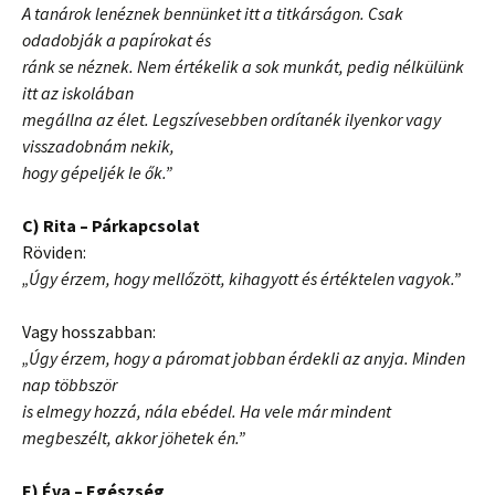
A tanárok lenéznek bennünket itt a titkárságon. Csak
odadobják a papírokat és
ránk se néznek. Nem értékelik a sok munkát, pedig nélkülünk
itt az iskolában
megállna az élet. Legszívesebben ordítanék ilyenkor vagy
visszadobnám nekik,
hogy gépeljék le ők.”
C) Rita – Párkapcsolat
Röviden:
„Úgy érzem, hogy mellőzött, kihagyott és értéktelen vagyok.”
Vagy hosszabban:
„Úgy érzem, hogy a páromat jobban érdekli az anyja. Minden
nap többször
is elmegy hozzá, nála ebédel. Ha vele már mindent
megbeszélt, akkor jöhetek én.”
E) Éva – Egészség