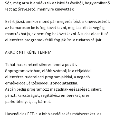
Sőt, még arra is emlékszik az iskolás éveiből, hogy amikor ő
lett az őrsvezető, mennyire kinevették.
Ezért józsi, amikor mond pár megerősítést a kinevezéséről,
az hamarosan be is fog következni, míg Laci élete végéig
mantrázhatja, ez nem fog bekövetkezni. A tudat alatt futó
ellentétes programok felül fogják írni a tudatos céljait.
AKKOR MIT KÉNE TENNI?
Tehát ha szeretnél sikeres lenni a pozitív
önprogramozásban, előbb számolj le a céljaiddal
ellentétes tudatalatti programjaiddal, a negatív
emlékeiddel, érzéseiddel, gondolataiddal.
Aztán pedig programozz magadnak egészséget, sikert,
pénzt, karcsúságot, segítőkész embereket, üres
parkolóhelyet, …, bármit.
Használd az ÉFT-t, a jobb agyféltekés módszereket, az