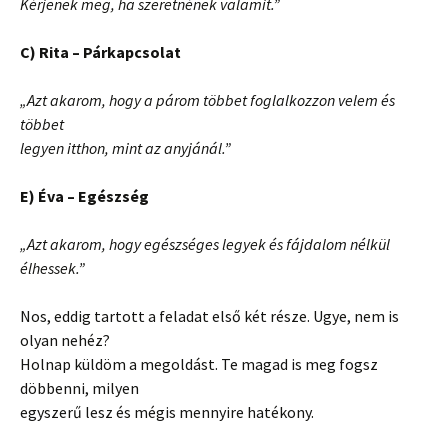
Kérjenek meg, ha szeretnének valamit.”
C) Rita – Párkapcsolat
„Azt akarom, hogy a párom többet foglalkozzon velem és
többet
legyen itthon, mint az anyjánál.”
E) Éva – Egészség
„Azt akarom, hogy egészséges legyek és fájdalom nélkül
élhessek.”
Nos, eddig tartott a feladat első két része. Ugye, nem is
olyan nehéz?
Holnap küldöm a megoldást. Te magad is meg fogsz
döbbenni, milyen
egyszerű lesz és mégis mennyire hatékony.