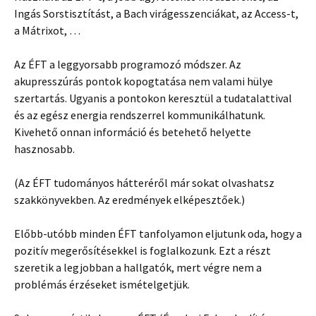
Ingás Sorstisztítást, a Bach virágesszenciákat, az Access-t,
a Mátrixot, …
Az ÉFT a leggyorsabb programozó módszer. Az
akupresszúrás pontok kopogtatása nem valami hülye
szertartás. Ugyanis a pontokon keresztül a tudatalattival
és az egész energia rendszerrel kommunikálhatunk.
Kivehető onnan információ és betehető helyette
hasznosabb.
(Az ÉFT tudományos hátteréről már sokat olvashatsz
szakkönyvekben. Az eredmények elképesztőek.)
Előbb-utóbb minden ÉFT tanfolyamon eljutunk oda, hogy a
pozitív megerősítésekkel is foglalkozunk. Ezt a részt
szeretik a legjobban a hallgatók, mert végre nem a
problémás érzéseket ismételgetjük.