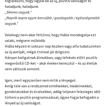
foglalkozni, hogy vigyük be az új, pozitív valóságot és
haladjunk, haladjunk.
„Sikeres vagyok.”
„Napról napra egyre karcsúbb / gazdagabb / egészségesebb
vagyok.”
Valahogy nem akar feltűnni, hogy hiába mondogatja ezt
valaki, mégsem működik.
Hiába képzeli el sokszor nap közben vagy alfa tudatszinten
az új autóját, mégis trolival jár dolgozni.
Hányan hallgatnak álmukban, vagy lefekvés előtt pozitív
megerősítő CD-ket – akár éveken keresztül – és az életük
nem változik semmit.
Igen, mert egyszerűen nem értik a lényeget.
Amíg tele van a rendszered emlékekkel, hiedelmekkel,
gondolatokkal és érzésekkel, addig teljesen felesleges időt
tölteni a pozitív programozással, úgyse fogja befogadni a
lényed az új valóságot.