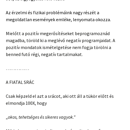
Az érzelmi és fizikai problémáink nagy részét a
megoldatlan események emléke, lenyomata okozza.
Mielőtt a pozitív megerősítéseket beprogramoznád
magadba, töröld ki a meglévő negatív programjaidat. A
pozitív mondatok ismételgetése nem fogja törölni a
benned futó régi, negatív tartalmakat.
……………
A FIATAL SRÁC
Csak képzeld el azt a srácot, aki ott áll a tükör előtt és
elmondja 100X, hogy
„
okos, tehetséges és sikeres vagyok.”