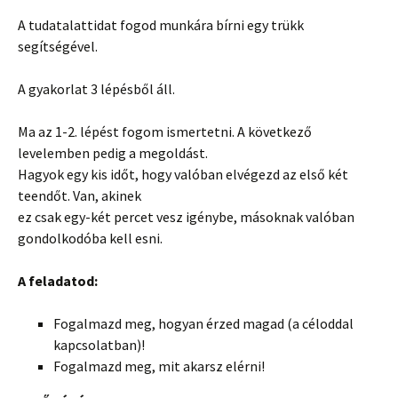
A tudatalattidat fogod munkára bírni egy trükk
segítségével.
A gyakorlat 3 lépésből áll.
Ma az 1-2. lépést fogom ismertetni. A következő
levelemben pedig a megoldást.
Hagyok egy kis időt, hogy valóban elvégezd az első két
teendőt. Van, akinek
ez csak egy-két percet vesz igénybe, másoknak valóban
gondolkodóba kell esni.
A feladatod:
Fogalmazd meg, hogyan érzed magad (a céloddal
kapcsolatban)!
Fogalmazd meg, mit akarsz elérni!