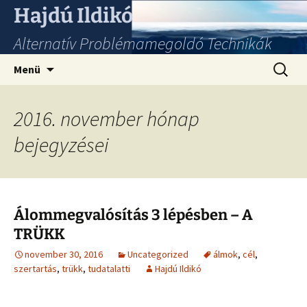
Hajdú Ildikó
Alternatív Problémamegoldó Technikák
Ugrás
Keresés
Menü
a
tartalomhoz
2016. november hónap
bejegyzései
Álommegvalósítás 3 lépésben – A
TRÜKK
november 30, 2016
Uncategorized
álmok
,
cél
,
szertartás
,
trükk
,
tudatalatti
Hajdú Ildikó