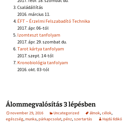
2017. febr. 18. szombat du.
Családállítás
2016. március 11.
ÉFT – Érzelmi Felszabadító Technika
2017. ápr. 06-tól
Izomteszt tanfolyam
2017. ápr. 29. szombat du.
Tarot kártya tanfolyam
2017. szept. 14-től
Kronobiológia tanfolyam
2016. okt. 03-tól
Álommegvalósítás 3 lépésben
november 29, 2016
Uncategorized
álmok
,
célok
,
egészség
,
munka
,
párkapcsolat
,
pénz
,
szertartás
Hajdú Ildikó