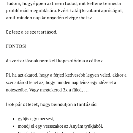
Tudom, hogy éppen azt nem tudod, mit kellene tenned a
problémád megoldására. Ezért találj ki valami apróságot,
amit minden nap könnyedén elvégezhetsz.
Ez lesz a te szertartásod.
FONTOS!
A szertartásnak nem kell kapcsolódnia a célhoz.
Pl. ha azt akarod, hogy a férjed kedvesebb legyen veled, akkor a
szertartásod lehet az, hogy minden nap leírsz egy idézetet a
noteszedbe. Vagy megtekered 3x a füled, …
Írok pár ötletet, hogy beinduljon a fantáziád.
gyújts egy mécsest,
mondj el egy versszakot az Anyám tyúkjából,