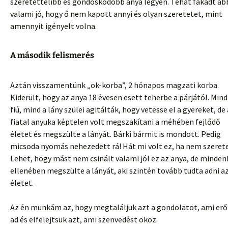
szeretettelibb és gondoskodóbb anya legyen. Tehát fakadt ab
valami jó, hogy ő nem kapott annyi és olyan szeretetet, mint
amennyit igényelt volna.
A második felismerés
Aztán visszamentünk „ok-korba”, 2 hónapos magzati korba.
Kiderült, hogy az anya 18 évesen esett teherbe a párjától. Mind
fiú, mind a lány szülei agitálták, hogy vetesse el a gyereket, de 
fiatal anyuka képtelen volt megszakítani a méhében fejlődő
életet és megszülte a lányát. Bárki bármit is mondott. Pedig
micsoda nyomás nehezedett rá! Hát mi volt ez, ha nem szeret
Lehet, hogy mást nem csinált valami jól ez az anya, de minden
ellenében megszülte a lányát, aki szintén tovább tudta adni a
életet.
Az én munkám az, hogy megtaláljuk azt a gondolatot, ami erő
ad és elfelejtsük azt, ami szenvedést okoz.