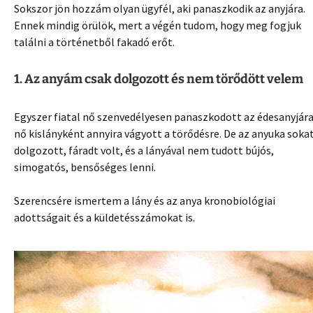
Sokszor jön hozzám olyan ügyfél, aki panaszkodik az anyjára.
Ennek mindig örülök, mert a végén tudom, hogy meg fogjuk
találni a történetből fakadó erőt.
1. Az anyám csak dolgozott és nem törődött velem
Egyszer fiatal nő szenvedélyesen panaszkodott az édesanyjára
nő kislányként annyira vágyott a törődésre. De az anyuka soka
dolgozott, fáradt volt, és a lányával nem tudott bújós,
simogatós, bensőséges lenni.
Szerencsére ismertem a lány és az anya kronobiológiai
adottságait és a küldetésszámokat is.