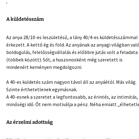
.
A küldetésszám
Az anya 28/10-es leszületésű, a lány 40/4-es küldetésszámmal
érkezett. A kettő ég és föld. Az anyának az anyagi világban val
boldogulás, felelősségvállalás és előbbre jutás volt a feladata
(többek között). Sőt, a huszonosként még szeretett is
mindenért keményen megdolgozni.
A 40-es küldetés szám nagyon távol áll az anyáétól. Más világ.
Szinte érthetetlenek egymásnak.
A 40-esnek a szeretet a legfontosabb, az érintés, az intimitás,
minőségi idő. Őt nem motiválja a pénz. Néha emiatt „élhetetle
Az érzelmi adottság