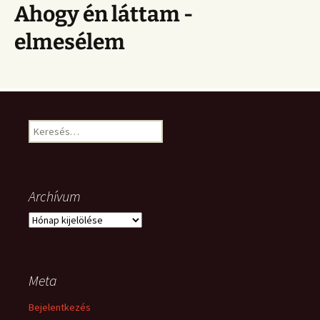
Ahogy én láttam -
elmesélem
Keresés:
Archívum
Archívum
Meta
Bejelentkezés