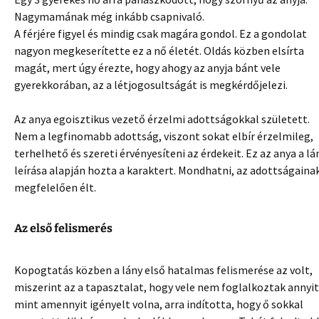
Nagymamának még inkább csapnivaló.
A férjére figyel és mindig csak magára gondol. Ez a gondolat
nagyon megkeserítette ez a nő életét. Oldás közben elsírta
magát, mert úgy érezte, hogy ahogy az anyja bánt vele
gyerekkorában, az a létjogosultságát is megkérdőjelezi.
Az anya egoisztikus vezető érzelmi adottságokkal született.
Nem a legfinomabb adottság, viszont sokat elbír érzelmileg,
terhelhető és szereti érvényesíteni az érdekeit. Ez az anya a lá
leírása alapján hozta a karaktert. Mondhatni, az adottságaina
megfelelően élt.
Az első felismerés
Kopogtatás közben a lány első hatalmas felismerése az volt,
miszerint az a tapasztalat, hogy vele nem foglalkoztak annyit
mint amennyit igényelt volna, arra indította, hogy ő sokkal