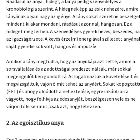
Ráadásul az anya „hideg”, a lánya pedig szenvedélyes a
kronobiológia szerint. A hidegnek épp az esik nehezére, amire 
lányának olyan nagy az igénye. A lány sokat szeretne beszélget
mindent ki akar mondani, ráadásul azonnal, hangosan. Ez a
hideget megterheli. A szenvedélyes gyerek heves, beszédes, n
az igazságérzete. A kevés érzelmi energiával született anyána
saját gyereke sok volt, hangos és impulzív.
Amikor a lány megtudta, hogy az anyukája azt tette, amire a
sorsvállalása és az adottságai predesztinálták, már sokkal
megengedőbben gondolt rá. Átfogalmaztuk a követeléseit és
megvizsgáltuk, vajon ő mit tehet az anyáért. Sokat kopogtat
(ÉFT) és ahogy oldódott a neheztelése, egyre inkább arra
vágyott, hogy felhívja az édesanyját, beszélgessen vele és ne
várjon tőle semmit, csak azt, hogy létezzen.
2. Az egoisztikus anya
Egy 3 gyerekes nő arra panaszkodott, hogy szörnyű az anyja.