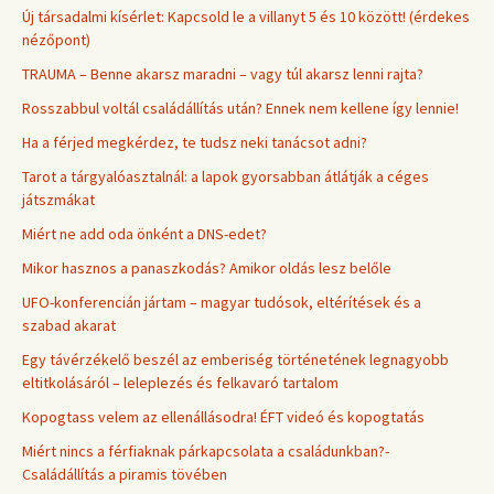
Új társadalmi kísérlet: Kapcsold le a villanyt 5 és 10 között! (érdekes
nézőpont)
TRAUMA – Benne akarsz maradni – vagy túl akarsz lenni rajta?
Rosszabbul voltál családállítás után? Ennek nem kellene így lennie!
Ha a férjed megkérdez, te tudsz neki tanácsot adni?
Tarot a tárgyalóasztalnál: a lapok gyorsabban átlátják a céges
játszmákat
Miért ne add oda önként a DNS-edet?
Mikor hasznos a panaszkodás? Amikor oldás lesz belőle
UFO-konferencián jártam – magyar tudósok, eltérítések és a
szabad akarat
Egy távérzékelő beszél az emberiség történetének legnagyobb
eltitkolásáról – leleplezés és felkavaró tartalom
Kopogtass velem az ellenállásodra! ÉFT videó és kopogtatás
Miért nincs a férfiaknak párkapcsolata a családunkban?-
Családállítás a piramis tövében