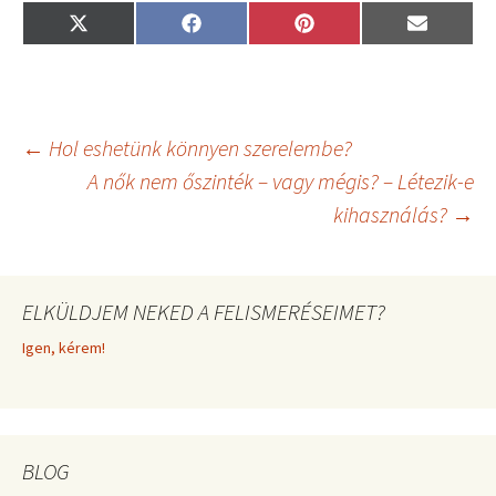
Share
Share
Share
Share
X
F
P
E
on
on
on
on
(
a
i
m
T
c
n
a
w
e
t
i
i
b
e
l
t
o
r
t
o
e
Bejegyzés
←
Hol eshetünk könnyen szerelembe?
e
k
s
r
t
A nők nem őszinték – vagy mégis? – Létezik-e
)
kihasználás?
→
navigáció
ELKÜLDJEM NEKED A FELISMERÉSEIMET?
Igen, kérem!
BLOG