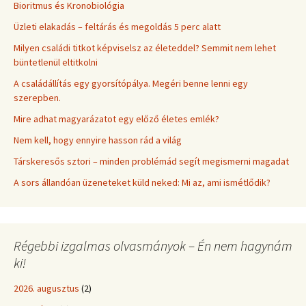
Bioritmus és Kronobiológia
Üzleti elakadás – feltárás és megoldás 5 perc alatt
Milyen családi titkot képviselsz az életeddel? Semmit nem lehet
büntetlenül eltitkolni
A családállítás egy gyorsítópálya. Megéri benne lenni egy
szerepben.
Mire adhat magyarázatot egy előző életes emlék?
Nem kell, hogy ennyire hasson rád a világ
Társkeresős sztori – minden problémád segít megismerni magadat
A sors állandóan üzeneteket küld neked: Mi az, ami ismétlődik?
Régebbi izgalmas olvasmányok – Én nem hagynám
ki!
2026. augusztus
(2)