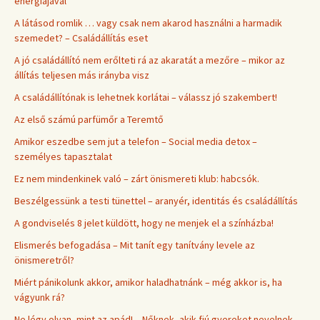
energiájával
A látásod romlik … vagy csak nem akarod használni a harmadik
szemedet? – Családállítás eset
A jó családállító nem erőlteti rá az akaratát a mezőre – mikor az
állítás teljesen más irányba visz
A családállítónak is lehetnek korlátai – válassz jó szakembert!
Az első számú parfümőr a Teremtő
Amikor eszedbe sem jut a telefon – Social media detox –
személyes tapasztalat
Ez nem mindenkinek való – zárt önismereti klub: habcsók.
Beszélgessünk a testi tünettel – aranyér, identitás és családállítás
A gondviselés 8 jelet küldött, hogy ne menjek el a színházba!
Elismerés befogadása – Mit tanít egy tanítvány levele az
önismeretről?
Miért pánikolunk akkor, amikor haladhatnánk – még akkor is, ha
vágyunk rá?
Ne légy olyan, mint az apád! – Nőknek, akik fiú gyereket nevelnek.