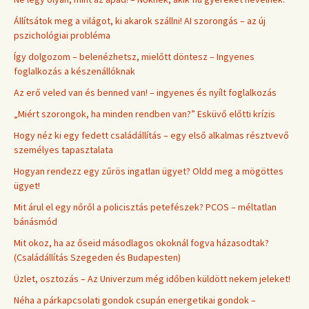
Állítsátok meg a világot, ki akarok szállni! AI szorongás – az új
pszichológiai probléma
Így dolgozom – belenézhetsz, mielőtt döntesz – Ingyenes
foglalkozás a készenállóknak
Az erő veled van és benned van! – ingyenes és nyílt foglalkozás
„Miért szorongok, ha minden rendben van?” Esküvő előtti krízis
Hogy néz ki egy fedett családállítás – egy első alkalmas résztvevő
személyes tapasztalata
Hogyan rendezz egy zűrös ingatlan ügyet? Oldd meg a mögöttes
ügyet!
Mit árul el egy nőről a policisztás petefészek? PCOS – méltatlan
bánásmód
Mit okoz, ha az őseid másodlagos okoknál fogva házasodtak?
(Családállítás Szegeden és Budapesten)
Üzlet, osztozás – Az Univerzum még időben küldött nekem jeleket!
Néha a párkapcsolati gondok csupán energetikai gondok –