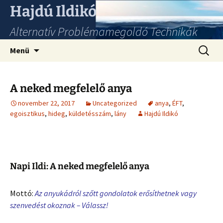
Hajdú Ildikó
Alternatív Problémamegoldó Technikák
Ugrás
Keresés
Menü
a
tartalomhoz
A neked megfelelő anya
november 22, 2017
Uncategorized
anya
,
ÉFT
,
egoisztikus
,
hideg
,
küldetésszám
,
lány
Hajdú Ildikó
Napi Ildi: A neked megfelelő anya
Mottó:
Az anyukádról szőtt gondolatok erősíthetnek vagy
szenvedést okoznak – Válassz!