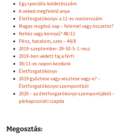
Egy speciális küldetésszám
A neked megfelelő anya
Életforgatókönyv: a 11-es mesterszám
Magas rezgésű nap – felemel vagy összetör?
Nehéz vagy könnyű? 48/12
Pénz, hatalom, szex – 44/8
2019-szeptember-29-50-5-1-resz
2019-ben védett faj a férfi
38/11-es napon kezdünk
Életforgatókönyv
2019 győztese vagy vesztese vagy-e? –
Életforgatókönyvi szempontból
2020 – az életforgatókönyv szempontjából –
párkapcsolati csapda
Megosztás: