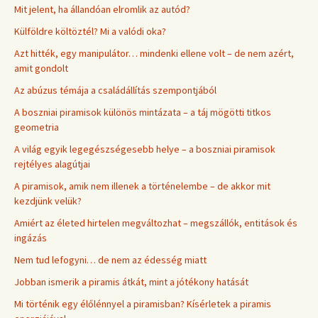
Mit jelent, ha állandóan elromlik az autód?
Külföldre költöztél? Mi a valódi oka?
Azt hitték, egy manipulátor… mindenki ellene volt – de nem azért,
amit gondolt
Az abúzus témája a családállítás szempontjából
A boszniai piramisok különös mintázata – a táj mögötti titkos
geometria
A világ egyik legegészségesebb helye – a boszniai piramisok
rejtélyes alagútjai
A piramisok, amik nem illenek a történelembe – de akkor mit
kezdjünk velük?
Amiért az életed hirtelen megváltozhat – megszállók, entitások és
ingázás
Nem tud lefogyni… de nem az édesség miatt
Jobban ismerik a piramis átkát, mint a jótékony hatását
Mi történik egy élőlénnyel a piramisban? Kísérletek a piramis