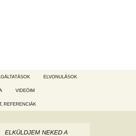
Keresés:
LGÁLTATÁSOK
ELVONULÁSOK
A
ZSIGE BOLT
VIDEÓIM
ELVONULÁS –
Magyarországon
, REFERENCIÁK
 tájékoztató
hogy
ELKÜLDJEM NEKED A
ked az új