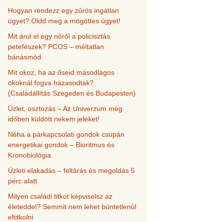
Hogyan rendezz egy zűrös ingatlan
ügyet? Oldd meg a mögöttes ügyet!
Mit árul el egy nőről a policisztás
petefészek? PCOS – méltatlan
bánásmód
Mit okoz, ha az őseid másodlagos
okoknál fogva házasodtak?
(Családállítás Szegeden és Budapesten)
Üzlet, osztozás – Az Univerzum még
időben küldött nekem jeleket!
Néha a párkapcsolati gondok csupán
energetikai gondok – Bioritmus és
Kronobiológia
Üzleti elakadás – feltárás és megoldás 5
perc alatt
Milyen családi titkot képviselsz az
életeddel? Semmit nem lehet büntetlenül
eltitkolni