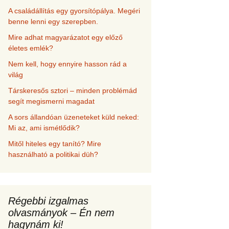
A családállítás egy gyorsítópálya. Megéri
benne lenni egy szerepben.
Mire adhat magyarázatot egy előző
életes emlék?
Nem kell, hogy ennyire hasson rád a
világ
Társkeresős sztori – minden problémád
segít megismerni magadat
A sors állandóan üzeneteket küld neked:
Mi az, ami ismétlődik?
Mitől hiteles egy tanító? Mire
használható a politikai düh?
Régebbi izgalmas
olvasmányok – Én nem
hagynám ki!