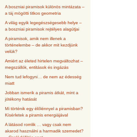
A boszniai piramisok különös mintázata –
a táj mögötti titkos geometria
A világ egyik legegészségesebb helye –
a boszniai piramisok rejtélyes alagútjai
A piramisok, amik nem illenek a
történelembe – de akkor mit kezdjünk
velük?
Amiért az életed hirtelen megváltozhat –
megszállók, entitások és ingázás
Nem tud lefogyni… de nem az édesség
miatt
Jobban ismerik a piramis átkát, mint a
jótékony hatását
Mi történik egy élőlénnyel a piramisban?
Kísérletek a piramis energiájával
A látásod romlik … vagy csak nem
akarod használni a harmadik szemedet?