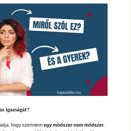
hanganyagok – régebbi
foglalkozások
ns igazságát?
 adja, hogy szerintem
egy módszer nem módszer.