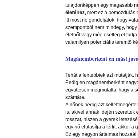
tulajdonképpen egy magasabb
n
életéhez,
mert ez a bemozdulás e
Itt most ne gondoljátok, hogy val
szempontból nem mindegy, hogy egy
életből vagy még esetleg el tudja
valamilyen potenciális teremtő k
Magánemberként én mást java
Tehát a fentebbiek azt mutatják, h
Pedig én magánemberként nagyon
együttesen megmutatta, hogy a so
számára.
A nőnek pedig azt kellettmegérteni
is, akivel annak idején szerették 
rosszat, hiszen a gyerek létezés
egy nő elutasítja a férfit, akkor 
Ez egy nagyon ártalmas hozzáállá