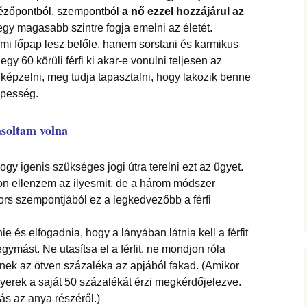
ézőpontból, szempontból
a n
ő ezzel hozzájárul az
gy magasabb szintre fogja emelni az életét.
ami főpap lesz belőle, hanem sorstani és karmikus
 60 körüli férfi ki akar-e vonulni teljesen az
 képzelni, meg tudja tapasztalni, hogy lakozik benne
épesség.
soltam volna
ogy igenis szükséges jogi útra terelni ezt az ügyet.
 ellenzem az ilyesmit, de a három módszer
rs szempontjából ez a legkedvezőbb a férfi
e és elfogadnia, hogy a lányában látnia kell a férfit
egymást. Ne utasítsa el a férfit, ne mondjon róla
ének az ötven százaléka az apjából fakad. (Amikor
a gyerek a saját 50 százalékát érzi megkérdőjelezve.
s az anya részéről.)