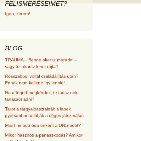
FELISMERÉSEIMET?
met és
Igen, kérem!
erződési
BLOG
TRAUMA – Benne akarsz maradni –
vagy túl akarsz lenni rajta?
Rosszabbul voltál családállítás után?
Ennek nem kellene így lennie!
Ha a férjed megkérdez, te tudsz neki
tanácsot adni?
Tarot a tárgyalóasztalnál: a lapok
gyorsabban átlátják a céges játszmákat
Miért ne add oda önként a DNS-edet?
Mikor hasznos a panaszkodás? Amikor