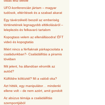
oldás lesz belőle
UFO-konferencián jártam – magyar
tudósok, eltérítések és a szabad akarat
Egy távérzékelő beszél az emberiség
történetének legnagyobb eltitkolásáról –
leleplezés és felkavaró tartalom
Kopogtass velem az ellenállásodra! ÉFT
videó és kopogtatás
Miért nincs a férfiaknak párkapcsolata a
családunkban?- Családállítás a piramis
tövében
Mit jelent, ha állandóan elromlik az
autód?
Külföldre költöztél? Mi a valódi oka?
Azt hitték, egy manipulátor… mindenki
ellene volt – de nem azért, amit gondolt
Az abúzus témája a családállítás
szempontjából