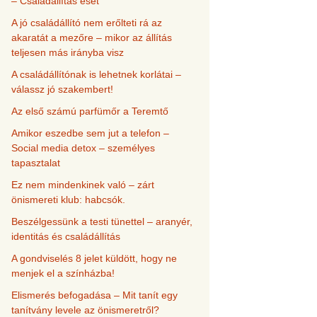
– Családállítás eset
A jó családállító nem erőlteti rá az
akaratát a mezőre – mikor az állítás
teljesen más irányba visz
A családállítónak is lehetnek korlátai –
válassz jó szakembert!
Az első számú parfümőr a Teremtő
Amikor eszedbe sem jut a telefon –
Social media detox – személyes
tapasztalat
Ez nem mindenkinek való – zárt
önismereti klub: habcsók.
Beszélgessünk a testi tünettel – aranyér,
identitás és családállítás
A gondviselés 8 jelet küldött, hogy ne
menjek el a színházba!
Elismerés befogadása – Mit tanít egy
tanítvány levele az önismeretről?