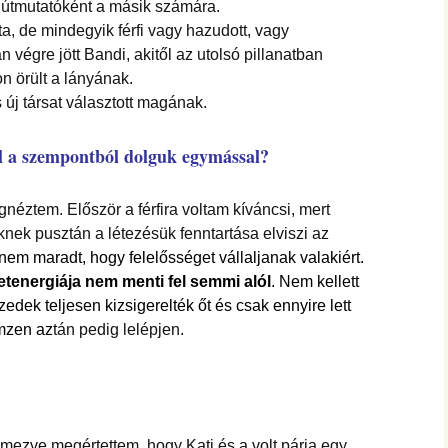
 útmutatóként a másik számára.
a, de mindegyik férfi vagy hazudott, vagy
 végre jött Bandi, akitől az utolsó pillanatban
on örült a lányának.
s új társat választott magának.
ől a szempontból dolguk egymással?
gnéztem. Először a férfira voltam kíváncsi, mert
iknek pusztán a létezésük fenntartása elviszi az
 nem maradt, hogy felelősséget vállaljanak valakiért.
etenergiája nem menti fel semmi alól
. Nem kellett
tizedek teljesen kizsigerelték őt és csak ennyire lett
mzen az
tán pedig lelépjen.
mezve megértettem, hogy Kati és a volt párja egy