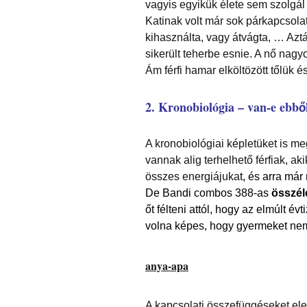
vagyis egyikük élete sem szolgál
Katinak volt már sok párkapcsolat
kihasználta, vagy átvágta, … Aztán
sikerült teherbe esnie. A nő nagy
Ám férfi hamar elköltözött tőlük é
2. Kronobiológia – van-e ebb
A kronobiológiai képletüket is me
vannak alig terhelhető férfiak, ak
összes energiájuka
t, és arra már
De Bandi combos 388-as
összél
őt félteni attól, hogy az elmúlt év
volna képes, hogy gyermeket ne
anya-apa
A kapcsolati összefüggéseket ele