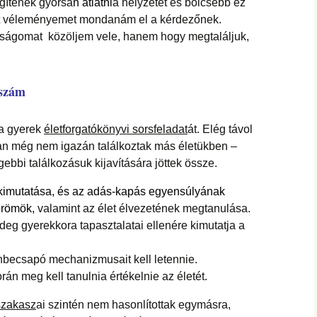
gítenek gyorsa
n
átlátni
a helyzetet és bölcsebb ez
ját véleményemet mondanám el a kérdezőnek.
zságomat közöljem vele, hanem hogy megtaláljuk,
sszám
 a gyerek
életforgatókönyvi sorsfeladat
át. Elég távol
an még nem igazán találkoztak más életükben –
bbi találkozásuk kijavítására jöttek össze.
t kimutatása, és az adás-kapás egyensúlyának
örömök,
valamint az élet élvezetének megtanulása.
rideg gyerekkora tapasztalatai ellenére kimutatja a
önbecsapó mechanizmusait kell letennie.
orán meg kell tanulnia értékelnie az életét.
szakasz
ai szintén nem hasonlítottak egymásra,