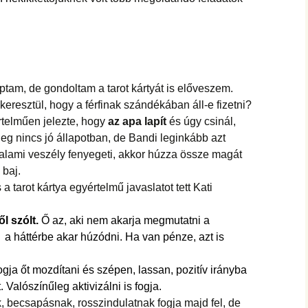
aptam, de gondoltam a tarot kártyát is előveszem.
eresztül, hogy a férfinak szándékában áll-e fizetni?
rtelműen jelezte, hogy
az apa lapít
és úgy csinál,
eg nincs jó állapotban, de Bandi leginkább azt
alami veszély fenyegeti, akkor húzza össze magát
 baj.
a tarot kártya egyértelmű javaslatot tett Kati
l szólt.
Ő az, aki nem akarja megmutatni a
 a háttérbe akar húzódni. Ha van pénze, azt is
fogja őt mozdítani és szépen, lassan, pozitív irányba
. Valószínűleg aktivizálni is fogja.
, becsapásnak, rosszindulatnak fogja majd fel, de