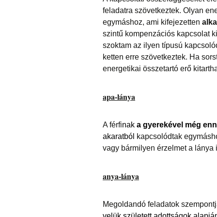
feladatra szövetkeztek. Olyan en
egymáshoz, ami kifejezetten
alka
szintű kompenzációs kapcsolat ki
szoktam az ilyen típusú kapcsoló
ketten erre szövetkeztek. Ha sors
energetikai összetartó erő kitarth
apa-lánya
A férfi
nak
a gyerekével még enn
akaratból
kapcsolódtak egymáshoz.
vagy bármilyen érzelmet a lánya i
anya-lánya
Megoldandó feladatok szempontjá
velük született adottságok alapjá