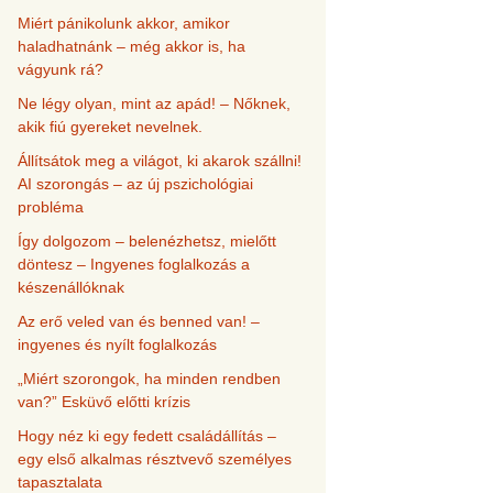
Miért pánikolunk akkor, amikor
haladhatnánk – még akkor is, ha
vágyunk rá?
Ne légy olyan, mint az apád! – Nőknek,
akik fiú gyereket nevelnek.
Állítsátok meg a világot, ki akarok szállni!
AI szorongás – az új pszichológiai
probléma
Így dolgozom – belenézhetsz, mielőtt
döntesz – Ingyenes foglalkozás a
készenállóknak
Az erő veled van és benned van! –
ingyenes és nyílt foglalkozás
„Miért szorongok, ha minden rendben
van?” Esküvő előtti krízis
Hogy néz ki egy fedett családállítás –
egy első alkalmas résztvevő személyes
tapasztalata