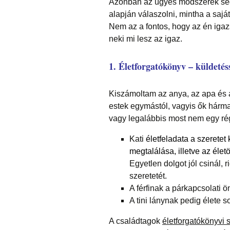
Azonban az ügyes módszerek se
alapján válaszolni, mintha a sa
Nem az a fontos, hogy az én iga
neki mi lesz az igaz.
1. Életforgatókönyv – küldeté
Kiszámoltam az anya, az apa és
estek egymástól, vagyis ők hárm
vagy legalábbis most nem egy rége
Kati
életfeladata a szerete
megtalálása, illetve az élet
Egyetlen dolgot jól csinál, 
szeretetét.
A férfinak a párkapcsolati 
A tini lánynak pedig élete s
A családtagok
életforgatókönyvi 