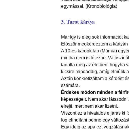
egymással. (Kronobiológia)
3. Tarot kártya
Már így is elég sok információt k
Először megkérdeztem a kártyán k
A 10-es kardok lap (Múmia) egyé
mintha nem is létezne. Valószínűl
tanulta meg az életben, hogyha v
kicsire mindaddig, amíg elmúlik a
Aztán konkretizáltam a kérdést és 
számára.
Érdekes módon minden a férfirő
képességeit. Nem akar látszódni,
elrejti, mert nem akar fizetni.
Viszont ez a hivatalos eljárás ki 
fog elindítani benne egy változást
Egy ideig az apa ezt vegzálásnak