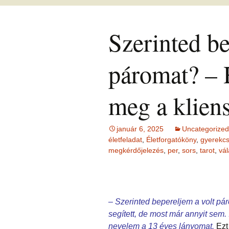
Ingás Közvetítés
HIEDELMEK
ÉFT ismeretter
Ingás Sorstiszt
bőség, gazdag
NÉGY KÉRDÉS –
írások 2.
esetek
témakörében
írások (ítéleteink
INGÁS 
Szerinted be
Ingás Lélekállítás
Öngyógyítás
megfordítása)
Lélekállítás in
TANFO
frekvenciákkal
esetek
Korlátozó hie
testsúly, elhíz
ÉLETFORGATÓKÖNYV
MÁTRIXENERGET
… témaköréb
ÉFT F
AZ ÉLET DOLGAI
SOROZA
páromat? – 
RÖVIDEN
szorong
KRONOBIOLÓGIA
BACH
Kronobiológia
elenged
VIRÁGESSZENCIÁ
rendelése
meg a kliens
TAROT kártya
Kronobio
(sorselemzés és
ACCESS
További kronob
tanfoly
problémafeltárás)
CONSCIOUSNESS
írások és vide
(hozzáférés a
január 6, 2025
Uncategorized
tudatossághoz)
BYRON 
FELOLDÁS JÁTÉK
KÉRDÉ
életfeladat
,
Életforgatóköny
,
gyerekcs
megkérdőjelezés
,
per
,
sors
,
tarot
,
vál
ELENGEDÉS
RAJZELEMZÉS
Tünetek
korrekci
MESE –
TUDATFORMATTÁLÁS
problémafeltárás
mesével
TANUL
CSALÁD
– Szerinted bepereljem a volt pár
segített, de most már annyit sem
Online i
nevelem a 13 éves lányomat.
Ezt 