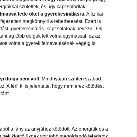
ergiákkal születtek, és úgy kapcsolódtak
lmassá tette őket a gyerekcsinálásra
. A fizikai
fejezetten megkönnyíti a teherbeesést. Ezért is
dást „gyerekcsinálós” kapcsolatnak nevezni. Ők
tanilag több dolguk lett volna egymással, ez az
atott volna a gyerek felnevelésének végéig is.
yi dolga sem volt
. Mindnyájan szinten szabad
 A férfi ki is jelentette, hogy nem érez kötődést
ránt.
ból a lá
ny az anyjához kötődött. Az energiák és a
n nekik
kettőjüknek volt több megoldandó feladatok