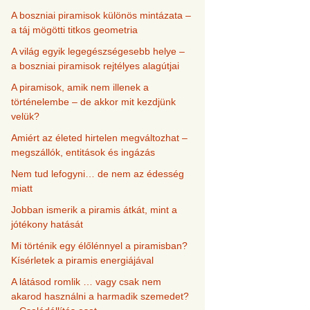
A boszniai piramisok különös mintázata –
a táj mögötti titkos geometria
A világ egyik legegészségesebb helye –
a boszniai piramisok rejtélyes alagútjai
A piramisok, amik nem illenek a
történelembe – de akkor mit kezdjünk
velük?
Amiért az életed hirtelen megváltozhat –
megszállók, entitások és ingázás
Nem tud lefogyni… de nem az édesség
miatt
Jobban ismerik a piramis átkát, mint a
jótékony hatását
Mi történik egy élőlénnyel a piramisban?
Kísérletek a piramis energiájával
A látásod romlik … vagy csak nem
akarod használni a harmadik szemedet?