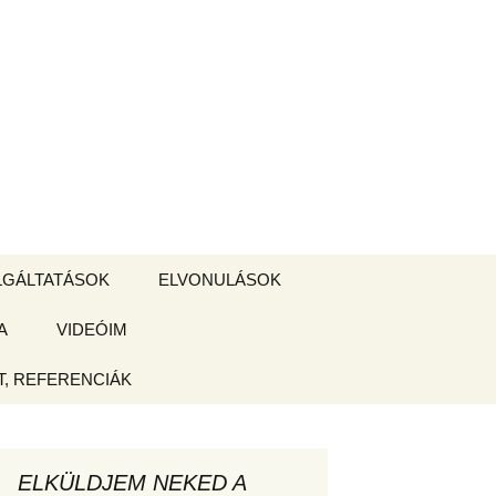
Keresés:
LGÁLTATÁSOK
ELVONULÁSOK
A
ZSIGE BOLT
VIDEÓIM
ELVONULÁS –
Magyarországon
, REFERENCIÁK
 tájékoztató
hogy
ELKÜLDJEM NEKED A
ked az új