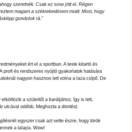
hogy szeretnék. Csak ez sose jött el. Régen
reztem magam a székrekedésem miatt. Most, hogy
másképp gondolok rá.”
edményeket ért el a sportban. A teste kitartó és
 A profi és rendszeres nyújtó gyakorlatok hatására
latoknál nagyon hasznos lett volna a laza csípő. De
költözik a szüleitől a barátjához. Így is lett,
pár utcával odébb. Meghozta a döntést.
tésnél egyszer csak azt vette észre, hogy török
lennek a talajra. Wow!