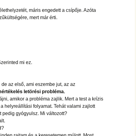
lethelyzetét, máris engedett a csípője. Azóta
szűkültségére, mert már érti.
Szerinted mi ez.
de az első, ami eszembe jut, az az
értékelés letörési probléma.
jni, amikor a probléma zajlik. Mert a test a krízis
 helyreállítási folyamat. Tehát valami zajlott
 pedig gyógyulsz. Mi változott?
lt.
d?
nden rajtam és a keresetemen múlott. Most