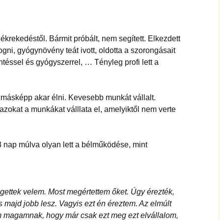
ékrekedéstől. Bármit próbált, nem segített. Elkezdett
ni, gyógynövény teát ivott, oldotta a szorongásait
ntéssel és gyógyszerrel, … Tényleg profi lett a
ő másképp akar élni. Kevesebb munkát vállalt.
zokat a munkákat válllata el, amelyiktől nem verte
-3 nap múlva olyan lett a bélműködése, mint
gettek velem. Most megértettem őket. Úgy érezték,
és majd jobb lesz. Vagyis ezt én éreztem. Az elmúlt
 magamnak, hogy már csak ezt meg ezt elvállalom,