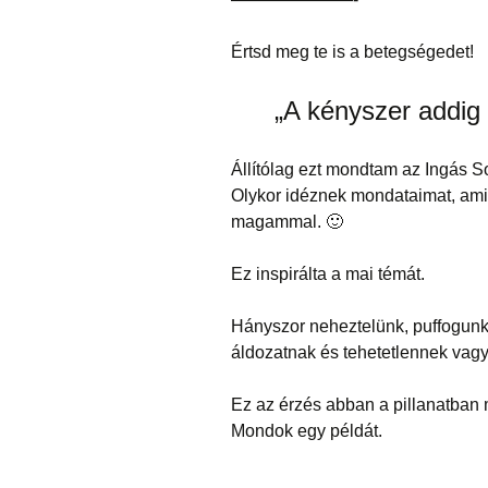
Értsd meg te is a betegségedet!
„A kényszer addig 
Állítólag ezt mondtam az Ingás So
Olykor idéznek mondataimat, ami
magammal. 🙂
Ez inspirálta a mai témát.
Hányszor neheztelünk, puffogunk a
áldozatnak és tehetetlennek vag
Ez az érzés abban a pillanatban 
Mondok egy példát.