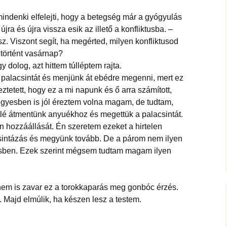
mindenki elfelejti, hogy a betegség már a gyógyulás
 újra és újra vissza esik az illető a konfliktusba. –
z. Viszont segít, ha megérted, milyen konfliktusod
i történt vasárnap?
 dolog, azt hittem túlléptem rajta.
k palacsintát és menjünk át ebédre megenni, mert ez
tetett, hogy ez a mi napunk és ő arra számított,
gyesben is jól éreztem volna magam, de tudtam,
felé átmentünk anyuékhoz és megettük a palacsintát.
n hozzáállását. Én szeretem ezeket a hirtelen
csintázás és megyünk tovább. De a párom nem ilyen
esben. Ezek szerint mégsem tudtam magam ilyen
em is zavar ez a torokkaparás meg gonbóc érzés.
. Majd elmúlik, ha készen lesz a testem.