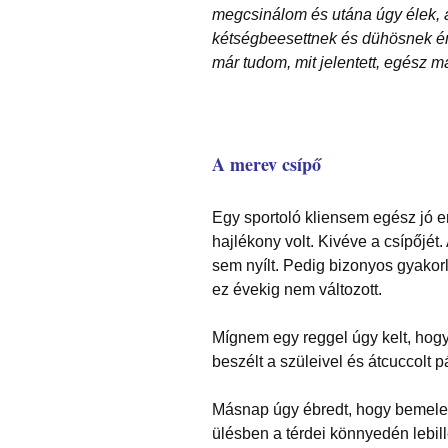
megcsinálom és utána úgy élek, a
kétségbeesettnek és dühösnek é
már tudom, mit jelentett, egész 
A merev csípő
Egy sportoló kliensem egész jó er
hajlékony volt. Kivéve a csípőjét.
sem nyílt. Pedig bizonyos gyakor
ez évekig nem változott.
Mígnem egy reggel úgy kelt, hogy el
beszélt a szüleivel és átcuccolt 
Másnap úgy ébredt, hogy bemelegí
ülésben a térdei könnyedén lebil