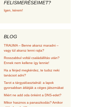
FELISMERÉSEIMET?
met és
Igen, kérem!
erződési
BLOG
TRAUMA – Benne akarsz maradni –
vagy túl akarsz lenni rajta?
Rosszabbul voltál családállítás után?
Ennek nem kellene így lennie!
Ha a férjed megkérdez, te tudsz neki
tanácsot adni?
Tarot a tárgyalóasztalnál: a lapok
gyorsabban átlátják a céges játszmákat
Miért ne add oda önként a DNS-edet?
Mikor hasznos a panaszkodás? Amikor