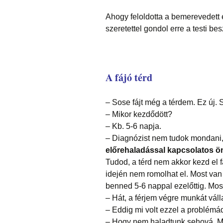
Ahogy feloldotta a bemerevedett é
szeretettel gondol erre a testi be
A fájó térd
– Sose fájt még a térdem. Ez új. 
– Mikor kezdődött?
– Kb. 5-6 napja.
– Diagnózist nem tudok mondani, 
előrehaladással kapcsolatos ön
Tudod, a térd nem akkor kezd el fá
idején nem romolhat el. Most van a
benned 5-6 nappal ezelőttig. Most
– Hát, a férjem végre munkát válla
– Eddig mi volt ezzel a problémá
– Hogy nem haladtunk sehová. Mi