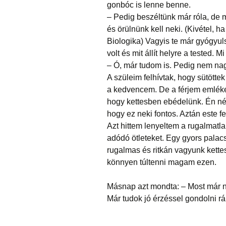
gonbóc is lenne benne.
– Pedig beszéltünk már róla, de 
és örülnünk kell neki. (Kivétel, ha
Biologika) Vagyis te már gyógyuls
volt és mit állít helyre a tested. M
– Ó, már tudom is. Pedig nem nagy
A szüleim felhívtak, hogy sütötte
a kedvencem. De a férjem emlékez
hogy kettesben ebédelünk. Én né
hogy ez neki fontos. Aztán este 
Azt hittem lenyeltem a rugalmatla
adódó ötleteket. Egy gyors pala
rugalmas és ritkán vagyunk kett
könnyen túltenni magam ezen.
Másnap azt mondta: – Most már n
Már tudok jó érzéssel gondolni rá