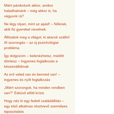
Miért pánikolunk akkor, amikor
haladhatnánk – még akkor is, ha
vágyunk rá?
Ne légy olyan, mint az apád! – Nőknek,
akik fiú gyereket nevelnek.
Állítsátok meg a világot, ki akarok szállni!
AI szorongás – az új pszichológiai
probléma
Így dolgozom – belenézhetsz, mielőtt
döntesz – Ingyenes foglalkozás a
készenállóknak
Az erő veled van és benned van! –
ingyenes és nyílt foglalkozás
„Miért szorongok, ha minden rendben
van?” Esküvő előtti krízis
Hogy néz ki egy fedett családállítás –
egy első alkalmas résztvevő személyes
tapasztalata