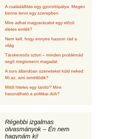
A családállítás egy gyorsítópálya. Megéri
benne lenni egy szerepben.
Mire adhat magyarázatot egy előző
életes emlék?
Nem kell, hogy ennyire hasson rád a
világ
Társkeresős sztori – minden problémád
segít megismerni magadat
A sors állandóan üzeneteket küld neked:
Mi az, ami ismétlődik?
Mitől hiteles egy tanító? Mire
használható a politikai düh?
Régebbi izgalmas
olvasmányok – Én nem
hagynám ki!