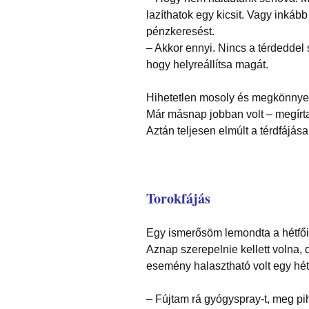
lazíthatok egy kicsit. Vagy inkáb
pénzkeresést.
– Akkor ennyi. Nincs a térdeddel 
hogy helyreállítsa magát.
Hihetetlen mosoly és megkönnyebb
Már másnap jobban volt – megírta
Aztán teljesen elmúlt a térdfájása
Torokfájás
Egy ismerősöm lemondta a hétfői 
Aznap szerepelnie kellett volna,
esemény halasztható volt egy hétt
– Fújtam rá gyógyspray-t, meg pi