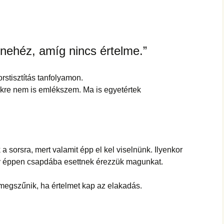
hanganyagok – régebbi
foglalkozások
nehéz, amíg nincs értelme.”
rstisztítás tanfolyamon.
kre nem is emlékszem. Ma is egyetértek
 sorsra, mert valamit épp el kel viselnünk. Ilyenkor
y éppen csapdába esettnek érezzük magunkat.
megszűnik, ha értelmet kap az elakadás.