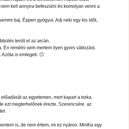
b nem kell annyira befeszülni és komolyan venni a
semmi baj. Éppen gyógyul. Adj neki egy kis időt,
ülés terült el az arcán.
. Én remélni sem mertem ilyen gyors változást.
. Azóta is emlegeti. 🙂
előadását az egyetemen, mert kapart a torka.
 de ezt megterhelőnek érezte. Szerencsére az
el.
hentem is, de nem értem, mi ez nyáron. Mintha egy