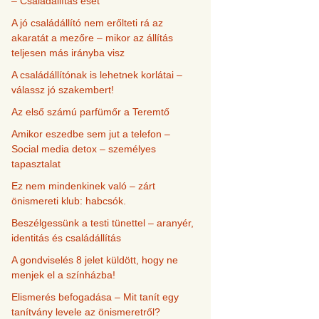
– Családállítás eset
A jó családállító nem erőlteti rá az
akaratát a mezőre – mikor az állítás
teljesen más irányba visz
A családállítónak is lehetnek korlátai –
válassz jó szakembert!
Az első számú parfümőr a Teremtő
Amikor eszedbe sem jut a telefon –
Social media detox – személyes
tapasztalat
Ez nem mindenkinek való – zárt
önismereti klub: habcsók.
Beszélgessünk a testi tünettel – aranyér,
identitás és családállítás
A gondviselés 8 jelet küldött, hogy ne
menjek el a színházba!
Elismerés befogadása – Mit tanít egy
tanítvány levele az önismeretről?