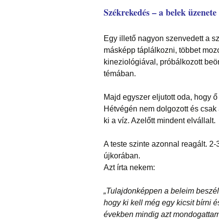
Székrekedés – a belek üzenete
Egy illető nagyon szenvedett a sz
másképp táplálkozni, többet mozog
kineziológiával, próbálkozott beö
témában.
Majd egyszer eljutott oda, hogy 
Hétvégén nem dolgozott és csak a
ki a víz. Azelőtt mindent elvállalt.
A teste szinte azonnal reagált. 2
újkorában.
Azt írta nekem:
„Tulajdonképpen a beleim beszél
hogy ki kell még egy kicsit bírni 
években mindig azt mondogattam