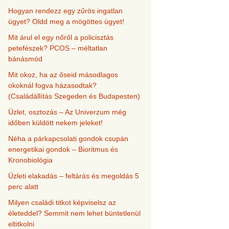
Hogyan rendezz egy zűrös ingatlan
ügyet? Oldd meg a mögöttes ügyet!
Mit árul el egy nőről a policisztás
petefészek? PCOS – méltatlan
bánásmód
Mit okoz, ha az őseid másodlagos
okoknál fogva házasodtak?
(Családállítás Szegeden és Budapesten)
Üzlet, osztozás – Az Univerzum még
időben küldött nekem jeleket!
Néha a párkapcsolati gondok csupán
energetikai gondok – Bioritmus és
Kronobiológia
Üzleti elakadás – feltárás és megoldás 5
perc alatt
Milyen családi titkot képviselsz az
életeddel? Semmit nem lehet büntetlenül
eltitkolni