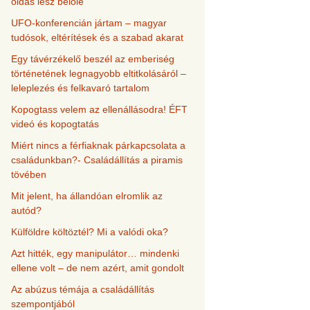
oldás lesz belőle
UFO-konferencián jártam – magyar
tudósok, eltérítések és a szabad akarat
Egy távérzékelő beszél az emberiség
történetének legnagyobb eltitkolásáról –
leleplezés és felkavaró tartalom
Kopogtass velem az ellenállásodra! ÉFT
videó és kopogtatás
Miért nincs a férfiaknak párkapcsolata a
családunkban?- Családállítás a piramis
tövében
Mit jelent, ha állandóan elromlik az
autód?
Külföldre költöztél? Mi a valódi oka?
Azt hitték, egy manipulátor… mindenki
ellene volt – de nem azért, amit gondolt
Az abúzus témája a családállítás
szempontjából