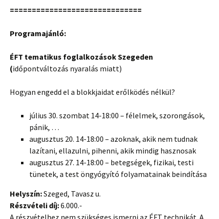
==============================
Programajánló:
ÉFT tematikus foglalkozások Szegeden
(
időpontváltozás nyaralás miatt)
Hogyan engedd el a blokkjaidat erőlködés nélkül?
július 30. szombat 14-18:00 – félelmek, szorongások,
pánik, …
augusztus 20. 14-18:00 – azoknak, akik nem tudnak
lazítani, ellazulni, pihenni, akik mindig hasznosak
augusztus 27. 14-18:00 – betegségek, fizikai, testi
tünetek, a test öngyógyító folyamatainak beindítása
Helyszín:
Szeged, Tavasz u.
Részvételi díj:
6.000.-
A részvételhez nem szükséges ismerni az ÉFT technikát. A