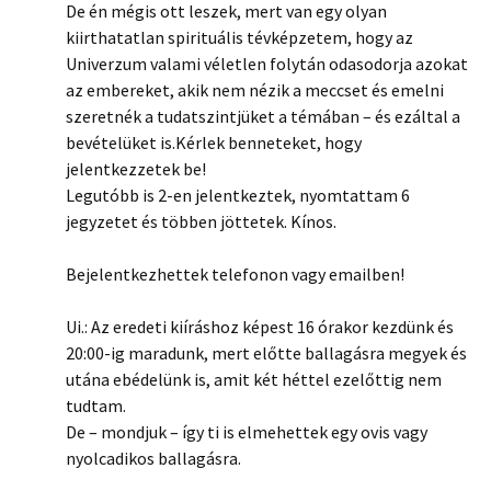
De én mégis ott leszek, mert van egy olyan
kiirthatatlan spirituális tévképzetem, hogy az
Univerzum valami véletlen folytán odasodorja azokat
az embereket, akik nem nézik a meccset és emelni
szeretnék a tudatszintjüket a témában – és ezáltal a
bevételüket is.Kérlek benneteket, hogy
jelentkezzetek be!
Legutóbb is 2-en jelentkeztek, nyomtattam 6
jegyzetet és többen jöttetek. Kínos.
Bejelentkezhettek telefonon vagy emailben!
Ui.: Az eredeti kiíráshoz képest 16 órakor kezdünk és
20:00-ig maradunk, mert előtte ballagásra megyek és
utána ebédelünk is, amit két héttel ezelőttig nem
tudtam.
De – mondjuk – így ti is elmehettek egy ovis vagy
nyolcadikos ballagásra.