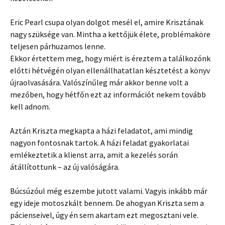
Eric Pearl csupa olyan dolgot mesél el, amire Krisztának
nagy szüksége van. Mintha a kettőjük élete, problémaköre
teljesen párhuzamos lenne.
Ekkor értettem meg, hogy miért is éreztem a találkozónk
előtti hétvégén olyan ellenállhatatlan késztetést a könyv
újraolvasására. Valószínűleg már akkor benne volt a
mezőben, hogy hétfőn ezt az információt nekem tovább
kell adnom.
Aztán Kriszta megkapta a házi feladatot, ami mindig
nagyon fontosnak tartok. A házi feladat gyakorlatai
emlékeztetik a klienst arra, amit a kezelés során
átállítottunk – az új valóságára.
Búcsúzóul még eszembe jutott valami. Vagyis inkább már
egy ideje motoszkált bennem. De ahogyan Kriszta sem a
pácienseivel, úgy én sem akartam ezt megosztani vele.