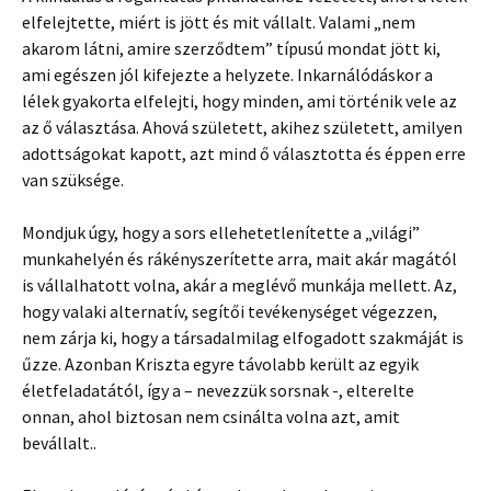
elfelejtette, miért is jött és mit vállalt. Valami „nem
akarom látni, amire szerződtem” típusú mondat jött ki,
ami egészen jól kifejezte a helyzete. Inkarnálódáskor a
lélek gyakorta elfelejti, hogy minden, ami történik vele az
az ő választása. Ahová született, akihez született, amilyen
adottságokat kapott, azt mind ő választotta és éppen erre
van szüksége.
Mondjuk úgy, hogy a sors ellehetetlenítette a „világi”
munkahelyén és rákényszerítette arra, mait akár magától
is vállalhatott volna, akár a meglévő munkája mellett. Az,
hogy valaki alternatív, segítői tevékenységet végezzen,
nem zárja ki, hogy a társadalmilag elfogadott szakmáját is
űzze. Azonban Kriszta egyre távolabb került az egyik
életfeladatától, így a – nevezzük sorsnak -, elterelte
onnan, ahol biztosan nem csinálta volna azt, amit
bevállalt..