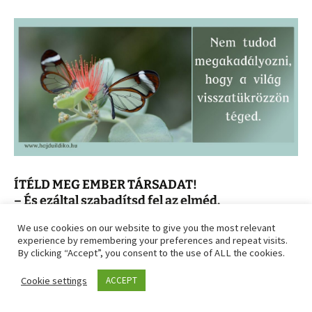
ÍTÉLD MEG EMBER TÁRSADAT!
– És ezáltal szabadítsd fel az elméd.
We use cookies on our website to give you the most relevant
Az elménk úgy működik, mint egy tükör, mindent
experience by remembering your preferences and repeat visits.
By clicking “Accept”, you consent to the use of ALL the cookies.
megfordít.
Byron Katie 4 kérdés módszerét fogjuk használni arra, hogy
Cookie settings
ACCEPT
megvizsgáljuk a világról vagy egy másik emberről szóló
írtéleteidet. A módszer segít közelebb jutni a valósághoz