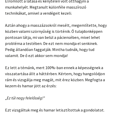
Elromlott a látása és kénytelen volt otthagyni a
munkahelyét. Megtanult különféle masszírozó
technikákat, amivel a vendégeit kezeli.
Aztán ahogy a masszázsokról mesélt, megemlítette, hogy
közben valami szörnyűség is történik. Ő tulajdonképpen
pontosan látja, mi van belül a páciensében, mivel lehet
probléma a testében. De ezt nem mondja el senkinek.
Pedig állandóan faggatják. Mintha tudnák, hogy tud
valamit. De ő ezt akkor sem mondja!
Ez lett a témánk, mert 100%-ban ennek a képességnek a
visszatartása állt a háttérben. Kértem, hogy hangolódjon
rám és vizsgálja meg magát, mit érez közben. Megfogta a
kezem és hamar jött az érzés:
„
Ez túl nagy felelősség!”
Ezt vizsgáltuk meg és hamar letisztítottuk a gondolatot.