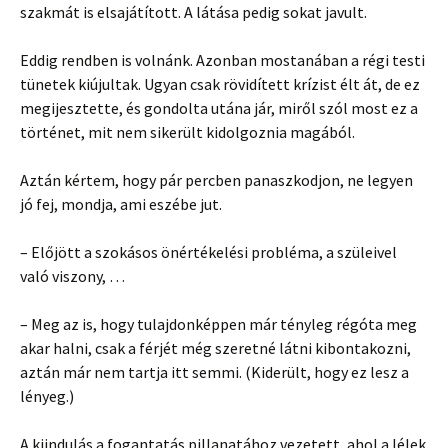
szakmát is elsajátított. A látása pedig sokat javult.
Eddig rendben is volnánk. Azonban mostanában a régi testi
tünetek kiújultak. Ugyan csak rövidített krízist élt át, de ez
megijesztette, és gondolta utána jár, miről szól most ez a
történet, mit nem sikerült kidolgoznia magából.
Aztán kértem, hogy pár percben panaszkodjon, ne legyen
jó fej, mondja, ami eszébe jut.
– Előjött a szokásos önértékelési probléma, a szüleivel
való viszony, …
– Meg az is, hogy tulajdonképpen már tényleg régóta meg
akar halni, csak a férjét még szeretné látni kibontakozni,
aztán már nem tartja itt semmi. (Kiderült, hogy ez lesz a
lényeg.)
A kiindulás a fogantatás pillanatához vezetett, ahol a lélek