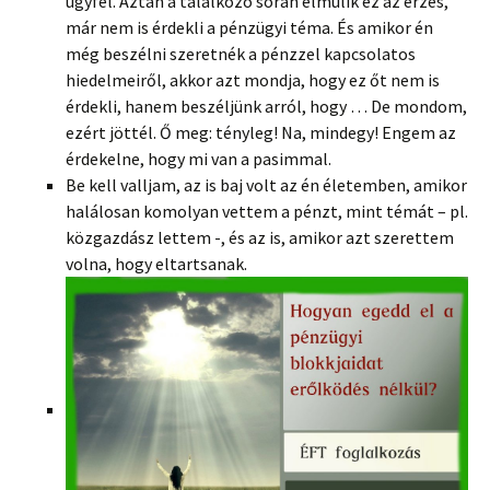
ügyfél. Aztán a találkozó során elmúlik ez az érzés,
már nem is érdekli a pénzügyi téma. És amikor én
még beszélni szeretnék a pénzzel kapcsolatos
hiedelmeiről, akkor azt mondja, hogy ez őt nem is
érdekli, hanem beszéljünk arról, hogy … De mondom,
ezért jöttél. Ő meg: tényleg! Na, mindegy! Engem az
érdekelne, hogy mi van a pasimmal.
Be kell valljam, az is baj volt az én életemben, amikor
halálosan komolyan vettem a pénzt, mint témát – pl.
közgazdász lettem -, és az is, amikor azt szerettem
volna, hogy eltartsanak.