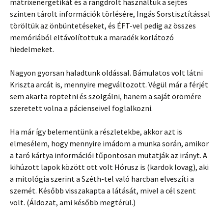
mátrixenergetikát és a rangdrölt használtuk a sejtes
szinten tárolt információk törlésére, Ingás Sorstisztítással
töröltük az önbüntetéseket, és ÉFT-vel pedig az összes
memóriából eltávolítottuk a maradék korlátozó
hiedelmeket.
Nagyon gyorsan haladtunk oldással. Bámulatos volt látni
Kriszta arcát is, mennyire megváltozott. Végül már a férjét
sem akarta röptetni és szolgálni, hanem a saját örömére
szeretett volna a pácienseivel foglalkozni.
Ha már így belementünk a részletekbe, akkor azt is
elmesélem, hogy mennyire imádom a munka során, amikor
a taró kártya információi tűpontosan mutatják az irányt. A
kihúzott lapok között ott volt Hórusz is (kardok lovag), aki
a mitológia szerint a Széth-tel való harcban elveszíti a
szemét. Később visszakapta a látását, mivel a cél szent
volt. (Áldozat, ami később megtérül.)