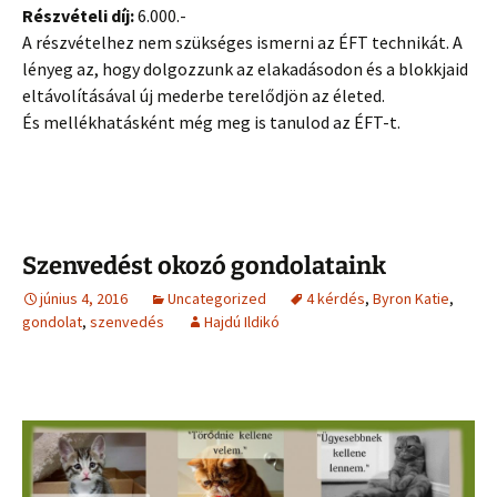
Részvételi díj:
6.000.-
A részvételhez nem szükséges ismerni az ÉFT technikát. A
lényeg az, hogy dolgozzunk az elakadásodon és a blokkjaid
eltávolításával új mederbe terelődjön az életed.
És mellékhatásként még meg is tanulod az ÉFT-t.
Szenvedést okozó gondolataink
június 4, 2016
Uncategorized
4 kérdés
,
Byron Katie
,
gondolat
,
szenvedés
Hajdú Ildikó