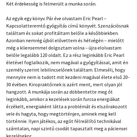
Két érdekesség is felmerült a munka során.
Az egyik egy könyv. Pár éve olvastam Eric Pearl –
Kapcsolatteremtő gyógyítás című könyvét. Szenzációsnak
találtam és sokat profitáltam belőle a későbbiekben.
Azonban nemrég újból elővettem és hétvégén – mielőtt
még a kliensemmel dolgoztam volna – újra elolvastam
belőle legalább 120 oldalt. Ez a rész leginkább Eric Pearl
életével foglalkozik, nem magával a gyógyítással, amit én
személy szerint lebilincselőnek találtam. Elmeséli, hogy
mennyire nem is tudott mit kezdeni magával élete első 20-
30 évében. Kiropraktőrnek is azért ment, mert olyan jól
hangzott. A munkája során az döbbentette meg őt
leginkább, amikor a kezelések során furcsa energiákat
érzékelt, energiaként látta a problémát és elszórakozott
vele és hagyta, hogy megtörténjen, aminek meg kell
történnie. Ilyen játékos, az egót félreállító technikával
számtalan, napi szintű csodát tapasztalt meg a páciensei
kezelésekor.