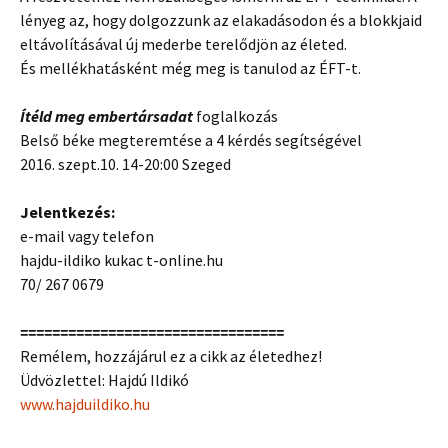
lényeg az, hogy dolgozzunk az elakadásodon és a blokkjaid
eltávolításával új mederbe terelődjön az életed.
És mellékhatásként még meg is tanulod az ÉFT-t.
Ítéld meg embertársadat
foglalkozás
Belső béke megteremtése a 4 kérdés segítségével
2016. szept.10. 14-20:00 Szeged
Jelentkezés:
e-mail vagy telefon
hajdu-ildiko kukac t-online.hu
70/ 267 0679
=================================
Remélem, hozzájárul ez a cikk az életedhez!
Üdvözlettel: Hajdú Ildikó
www.hajduildiko.hu