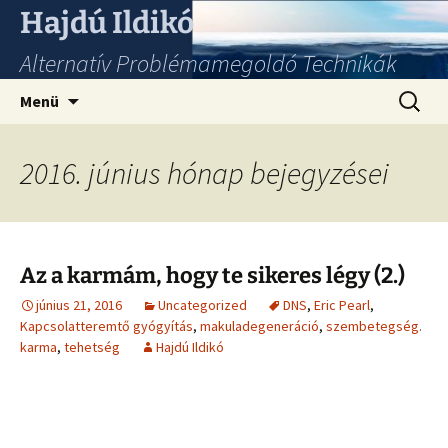
Hajdú Ildikó
Alternatív Problémamegoldó Technikák
Ugrás
Keresés
Menü
a
tartalomhoz
2016. június hónap bejegyzései
Az a karmám, hogy te sikeres légy (2.)
június 21, 2016
Uncategorized
DNS
,
Eric Pearl
,
Kapcsolatteremtő gyógyítás
,
makuladegeneráció
,
szembetegség.
karma
,
tehetség
Hajdú Ildikó