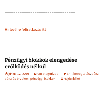
=================================
Hírlevélre feliratkozás itt!
Pénzügyi blokkok elengedése
erőlködés nélkül
június 12, 2016
Uncategorized
ÉFT
,
kopogtatás
,
pénz
,
pénz és érzelem
,
pénzügyi blokkok
Hajdú Ildikó