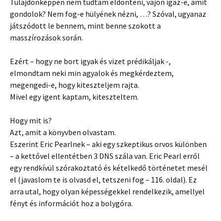
Tulajdonképpen nem tudtam eldönteni, vajon igaz-e, amit
gondolok? Nem fog-e hülyének nézni, …? Szóval, ugyanaz
játszódott le bennem, mint benne szokott a
masszírozások során.
Ezért – hogy ne bort igyak és vizet prédikáljak -,
elmondtam neki min agyalok és megkérdeztem,
megengedi-e, hogy kiteszteljem rajta.
Mivel egy igent kaptam, kiteszteltem.
Hogy mit is?
Azt, amit a könyvben olvastam.
Eszerint Eric Pearlnek – aki egy szkeptikus orvos különben
– a kettővel ellentétben 3 DNS szála van. Eric Pearl erről
egy rendkívül szórakoztató és kételkedő történetet mesél
el (javaslom te is olvasd el, tetszeni fog – 116. oldal). Ez
arra utal, hogy olyan képességekkel rendelkezik, amellyel
fényt és információt hoz a bolygóra.