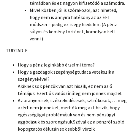
témádban és ez nagyon kifizetődő a számodra.
Mivel közben jól is szórakozol, azt hiheted,
hogy nem is annyira hatékony az az ÉFT
módszer – pedig ez is egy hiedelem (A pénz
súlyos és kemény történet, komolyan kell
venni.)
TUDTAD-E:
Hogy a pénz leginkább érzelmi téma?
Hogy a gazdagok szegénységtudata vetekszik a
szegényekével?
Akiknek sok pénzük van azt hiszik, ez nem az ő
témájuk. Ezért ők valószínűleg nem jönnek majd el.
Az aranyeresek, székrekedésesek, sztrókosok, … meg
azért nem jönnek el, mert ők meg azt hiszik, hogy
egészségügyi problémájuk van és nem pénzügyi
aggódásuk és szorongásuk.Szóval ez a pénzről szóló
kopogtatós délután sok sebből vérzik.