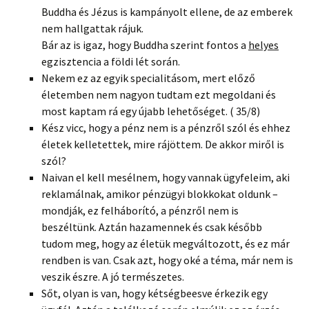
Buddha és Jézus is kampányolt ellene, de az emberek
nem hallgattak rájuk.
Bár az is igaz, hogy Buddha szerint fontos a
helyes
egzisztencia a földi lét során.
Nekem ez az egyik specialitásom, mert előző
életemben nem nagyon tudtam ezt megoldani és
most kaptam rá egy újabb lehetőséget. ( 35/8)
Kész vicc, hogy a pénz nem is a pénzről szól és ehhez
életek kelletettek, mire rájöttem. De akkor miről is
szól?
Naivan el kell mesélnem, hogy vannak ügyfeleim, aki
reklamálnak, amikor pénzügyi blokkokat oldunk –
mondják, ez felháborító, a pénzről nem is
beszéltünk. Aztán hazamennek és csak később
tudom meg, hogy az életük megváltozott, és ez már
rendben is van. Csak azt, hogy oké a téma, már nem is
veszik észre. A jó természetes.
Sőt, olyan is van, hogy kétségbeesve érkezik egy