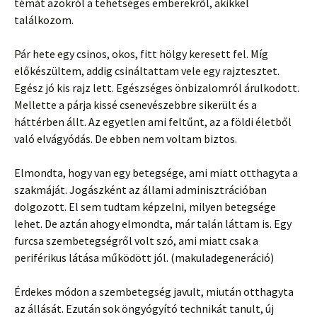
témát azokról a tehetséges emberekről, akikkel
találkozom.
Pár hete egy csinos, okos, fitt hölgy keresett fel. Míg
előkészültem, addig csináltattam vele egy rajztesztet.
Egész jó kis rajz lett. Egészséges önbizalomról árulkodott.
Mellette a párja kissé csenevészebbre sikerült és a
háttérben állt. Az egyetlen ami feltűnt, az a földi életből
való elvágyódás. De ebben nem voltam biztos.
Elmondta, hogy van egy betegsége, ami miatt otthagyta a
szakmáját. Jogászként az állami adminisztrációban
dolgozott. El sem tudtam képzelni, milyen betegsége
lehet. De aztán ahogy elmondta, már talán láttam is. Egy
furcsa szembetegségről volt szó, ami miatt csak a
periférikus látása működött jól. (makuladegeneráció)
Érdekes módon a szembetegség javult, miután otthagyta
az állását. Ezután sok öngyógyító technikát tanult, új