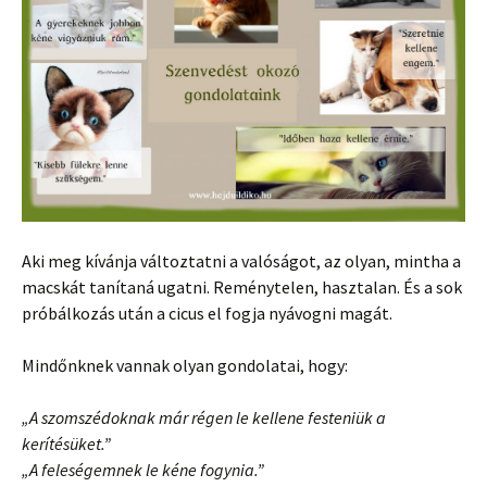
Aki meg kívánja változtatni a valóságot, az olyan, mintha a
macskát tanítaná ugatni. Reménytelen, hasztalan. És a sok
próbálkozás után a cicus el fogja nyávogni magát.
Mindőnknek vannak olyan gondolatai, hogy:
„A szomszédoknak már régen le kellene festeniük a
kerítésüket.”
„A feleségemnek le kéne fogynia.”