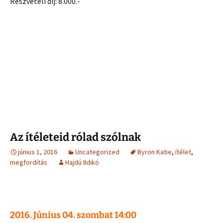
Részvételi díj: 8.000.-
Az ítéleteid rólad szólnak
június 1, 2016
Uncategorized
Byron Katie
,
ítélet
,
megfordítás
Hajdú Ildikó
2016. Június 04. szombat 14:00