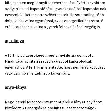
kifejezetten megkönnyíti a teherbeesést. Ezért is szoktam
az ilyen típusú kapcsolódást „gyerekcsinálós” kapcsolatnak
nevezni. Ők ketten erre szövetkeztek. Ha sorstanilag több
dolguk lett volna egymással, ez az energetikai összetartó
erő kitarthatott volna a gyerek felnevelésének végéig is.
apa-lánya
A férfi
nak
a gyerekével még ennyi dolga sem volt
.
Mindnyájan szinten szabad akaratból
kapcsolódtak
egymáshoz. A férfi ki is jelentette, hogy nem érez kötődést
vagy bármilyen érzelmet a lánya iránt.
anya-lánya
Megoldandó feladatok szempontjából a lá
ny az anyjához
kötődött. Az energiák és a velük született adottságok