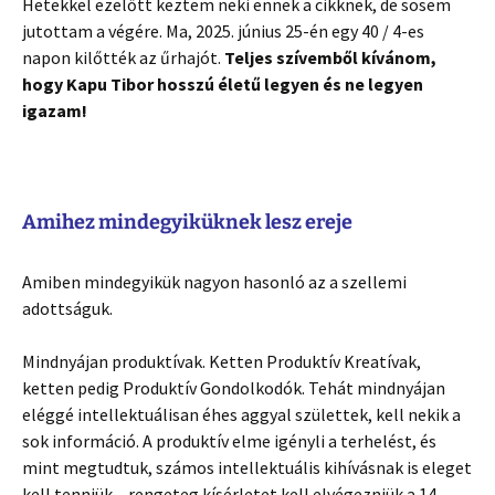
Hetekkel ezelőtt keztem neki ennek a cikknek, de sosem
jutottam a végére. Ma, 2025. június 25-én egy 40 / 4-es
napon kilőtték az űrhajót.
Teljes szívemből kívánom,
hogy Kapu Tibor hosszú életű legyen és ne legyen
igazam!
Amihez mindegyiküknek lesz ereje
Amiben mindegyikük nagyon hasonló az a szellemi
adottságuk.
Mindnyájan produktívak. Ketten Produktív Kreatívak,
ketten pedig Produktív Gondolkodók. Tehát mindnyájan
eléggé intellektuálisan éhes aggyal születtek, kell nekik a
sok információ. A produktív elme igényli a terhelést, és
mint megtudtuk, számos intellektuális kihívásnak is eleget
kell tenniük – rengeteg kísérletet kell elvégezniük a 14