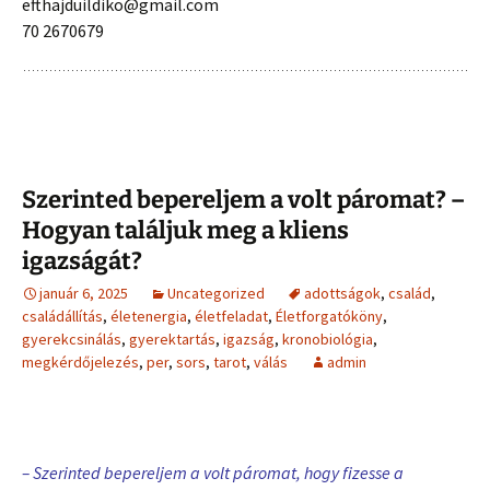
efthajduildiko@gmail.com
70 2670679
Szerinted bepereljem a volt páromat? –
Hogyan találjuk meg a kliens
igazságát?
január 6, 2025
Uncategorized
adottságok
,
család
,
családállítás
,
életenergia
,
életfeladat
,
Életforgatóköny
,
gyerekcsinálás
,
gyerektartás
,
igazság
,
kronobiológia
,
megkérdőjelezés
,
per
,
sors
,
tarot
,
válás
admin
– Szerinted bepereljem a volt páromat, hogy fizesse a