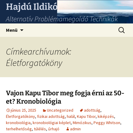
Hajdú Ildikó
Alternatív Problémamegoldó Technikák
Ugrás
Keresés
Menü
a
tartalomhoz
Címkearchívumok:
Életforgatóköny
Vajon Kapu Tibor meg fogja érni az 50-
et? Kronobiológia
június 25, 2025
Uncategorized
adottság
,
Életforgatóköny
,
fizikai adottság
,
halál
,
Kapu Tibor
,
kiképzés
,
kronobiológia
,
kronobiológiai képlet
,
Mimózikus
,
Peggy Whitson
,
terhelhetőség
,
túlélés
,
űrhajó
admin