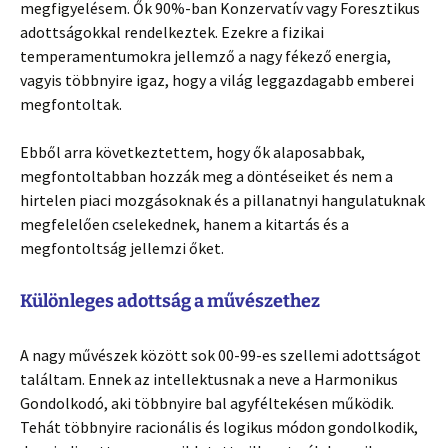
megfigyelésem. Ők 90%-ban Konzervatív vagy Foresztikus
adottságokkal rendelkeztek. Ezekre a fizikai
temperamentumokra jellemző a nagy fékező energia,
vagyis többnyire igaz, hogy a világ leggazdagabb emberei
megfontoltak.
Ebből arra következtettem, hogy ők alaposabbak,
megfontoltabban hozzák meg a döntéseiket és nem a
hirtelen piaci mozgásoknak és a pillanatnyi hangulatuknak
megfelelően cselekednek, hanem a kitartás és a
megfontoltság jellemzi őket.
Különleges adottság a művészethez
A nagy művészek között sok 00-99-es szellemi adottságot
találtam. Ennek az intellektusnak a neve a Harmonikus
Gondolkodó, aki többnyire bal agyféltekésen működik.
Tehát többnyire racionális és logikus módon gondolkodik,