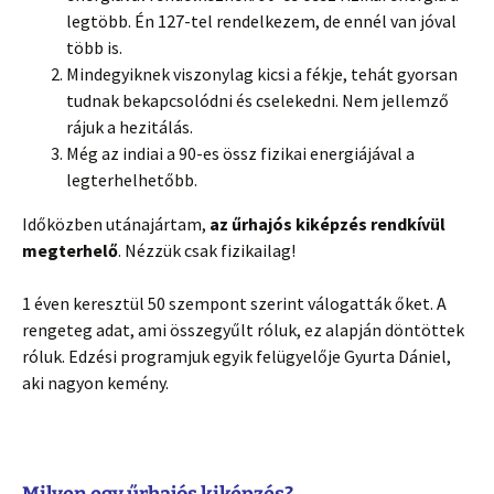
legtöbb. Én 127-tel rendelkezem, de ennél van jóval
több is.
Mindegyiknek viszonylag kicsi a fékje, tehát gyorsan
tudnak bekapcsolódni és cselekedni. Nem jellemző
rájuk a hezitálás.
Még az indiai a 90-es össz fizikai energiájával a
legterhelhetőbb.
Időközben utánajártam,
az űrhajós kiképzés rendkívül
megterhelő
. Nézzük csak fizikailag!
1 éven keresztül 50 szempont szerint válogatták őket. A
rengeteg adat, ami összegyűlt róluk, ez alapján döntöttek
róluk. Edzési programjuk egyik felügyelője Gyurta Dániel,
aki nagyon kemény.