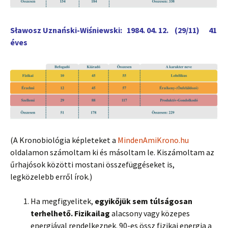
Sławosz Uznański-Wiśniewski: 1984. 04. 12. (29/11) 41
éves
(A Kronobiológia képleteket a
MindenAmiKrono.hu
oldalamon számoltam ki és másoltam le. Kiszámoltam az
űrhajósok közötti mostani összefüggéseket is,
legközelebb erről írok.)
Ha megfigyelitek,
egyikőjük sem túlságosan
terhelhető. Fizikailag
alacsony vagy közepes
energiával rendelkeznek. 90-es össz fizikai energia a