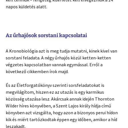
napos küldetés alatt.
Az űrhajósok sorstani kapcsolatai
A Kronobiológia azt is meg tudja mutatni, kinek kivel van
sorstani feladata. A négy űrhajós közül ketten-ketten
végzetes kapcsolatban vannak egymással. Erről a
következő cikkemben írok majd.
És az Életforgatókönyv szerinti sorsfeladatokat is
megvilágítom, hiszen ez az utazás is egy karmikus
közösség utazása lesz. Akárcsak annak idején Thornton
Wilder híres könyvében, a Szent Lajos király hídja című
könyvben azt vizsgálta, hogy azon a bizonyos perui hídon
kik és miért tartózkodtak éppen egy időben, amikor a híd
leszakadt.