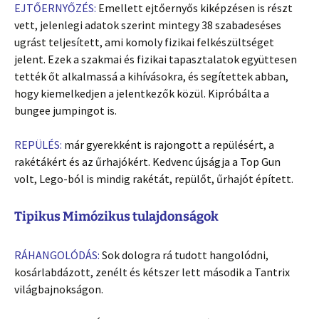
EJTŐERNYŐZÉS:
Emellett ejtőernyős kiképzésen is részt
vett, jelenlegi adatok szerint mintegy 38 szabadeséses
ugrást teljesített, ami komoly fizikai felkészültséget
jelent. Ezek a szakmai és fizikai tapasztalatok együttesen
tették őt alkalmassá a kihívásokra, és segítettek abban,
hogy kiemelkedjen a jelentkezők közül. Kipróbálta a
bungee jumpingot is.
REPÜLÉS:
már gyerekként is rajongott a repülésért, a
rakétákért és az űrhajókért. Kedvenc újságja a Top Gun
volt, Lego-ból is mindig rakétát, repülőt, űrhajót épített.
Tipikus Mimózikus tulajdonságok
RÁHANGOLÓDÁS:
Sok dologra rá tudott hangolódni,
kosárlabdázott, zenélt és kétszer lett második a Tantrix
világbajnokságon.