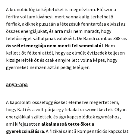
A kronobiológiai képletüket is megnéztem. Először a
férfira voltam kíváncsi, mert vannak alig terhelhető
férfiak, akiknek pusztán a létezésük fenntartása elviszi az
összes energiájuka
t, és arra már nem maradt, hogy
felelősséget vállaljanak valakiért. De Bandi combos 388-as
összéletenergiája nem menti fel semmi alól
. Nem
kellett őt félteni attól, hogy az elmúlt évtizedek teljesen
kizsigerelték őt és csak ennyire lett volna képes, hogy
gyermeket nemzen az
tán pedig lelépjen.
anya-apa
A kapcsolati összefüggéseket elemezve megértettem,
hogy Kati és a volt párja egy feladatra szövetkeztek. Olyan
energiákkal születtek, és úgy kapcsolódtak egymáshoz,
ami kifejezetten
alkalmassá tette őket a
gyerekcsinálásra
. A fizikai szintű kompenzációs kapcsolat