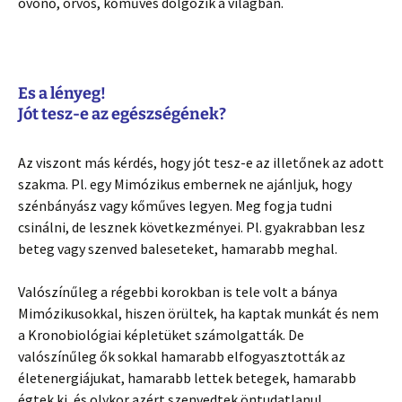
óvónő, orvos, kőműves dolgozik a világban.
Es a lényeg!
Jót tesz-e az egészségének?
Az viszont más kérdés, hogy jót tesz-e az illetőnek az adott
szakma. Pl. egy Mimózikus embernek ne ajánljuk, hogy
szénbányász vagy kőműves legyen. Meg fogja tudni
csinálni, de lesznek következményei. Pl. gyakrabban lesz
beteg vagy szenved baleseteket, hamarabb meghal.
Valószínűleg a régebbi korokban is tele volt a bánya
Mimózikusokkal, hiszen örültek, ha kaptak munkát és nem
a Kronobiológiai képletüket számolgatták. De
valószínűleg ők sokkal hamarabb elfogyasztották az
életenergiájukat, hamarabb lettek betegek, hamarabb
égtek ki, és olykor azért szenvedtek öntudatlanul