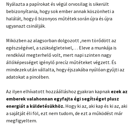
Nyálazta a papírokat és végül orvosilag is sikerült
bebizonyítania, hogy sok ember annak köszönheti a
halálát, hogy ő bizonyos műtétek során újra és újra
ugyanazt csinálják.
Miközben az alagsorban dolgozott ,nem törődött az
egészségével, a szükségleteivel,… Eleve a munkája is
rendkívül megterhelő volt, mert napi szinten nagy
állóképességet igénylő precíz műtéteket végzett. És
mindezek után vállalta, hogy éjszakába nyúlóan gyűjti az
adatokat a pincében.
Az ilyen elhívatott hozzáálláshoz gyakran kapnak
ezek az
emberek valahonnan egyfajta égi segítséget plusz
energiát a küldetésükhöz.
Hogy ki az, aki kap és ki az, aki
a sajátját éli föl, ezt nem tudom, de ezt a működést már
megfigyeltem.