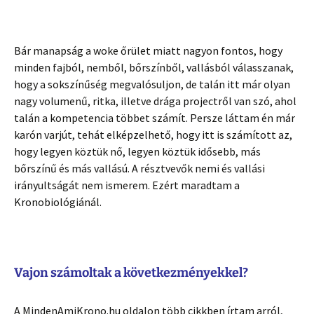
Bár manapság a woke őrület miatt nagyon fontos, hogy
minden fajból, nemből, bőrszínből, vallásból válasszanak,
hogy a sokszínűség megvalósuljon, de talán itt már olyan
nagy volumenű, ritka, illetve drága projectről van szó, ahol
talán a kompetencia többet számít. Persze láttam én már
karón varjút, tehát elképzelhető, hogy itt is számított az,
hogy legyen köztük nő, legyen köztük idősebb, más
bőrszínű és más vallású. A résztvevők nemi és vallási
irányultságát nem ismerem. Ezért maradtam a
Kronobiológiánál.
Vajon számoltak a következményekkel?
A MindenAmiKrono.hu oldalon több cikkben írtam arról,