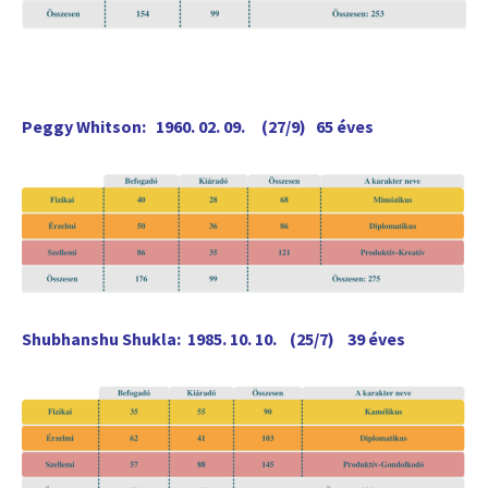
Peggy Whitson: 1960. 02. 09. (27/9) 65 éves
Shubhanshu Shukla: 1985. 10. 10. (25/7) 39 éves