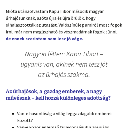
Mióta utánaolvastam Kapu Tibor második magyar
űrhajósunknak, azóta újra és újra örülök, hogy
elhalasztották az utazást. Valószínűleg amiről most fogok
írni, már nem megúszható és vészmadárnak fogok tűnni,
de ennek szerintem nem lesz jó vége.
Nagyon féltem Kapu Tibort –
ugyanis van, akinek nem tesz jót
az űrhajós szakma.
Az űrhajósok, a gazdag emberek, a nagy
művészek – kell hozzá különleges adottság?
Van-e hasonlóság a világ leggazdagabb emberei
között?
Van-e közös jellemző tulajdonságuk a zseniális