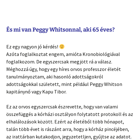
És mi van Peggy Whitsonnal, aki 65 éves?
Ez egy nagyon jó kérdés!
Azóta foglalkoztat engem, amióta Kronobiológiával
foglalkozom. De egyszercsak megjött rá a válasz.
Méghozzá úgy, hogy egy híres orvos professzor életét
tanulmányoztam, aki hasonló adottságokról
adottságokkal született, mint például Peggy Whitson
kapitánynő vagy Kapu Tibor.
Ez az orvos egyszercsak észrevette, hogy van valami
összefüggés a kórházi osztályon folytatott protokoll és az
elhalálozások között. Ezért az életéből több hónapot,
talán több évet is rászánt arra, hogy a kórház pincéjében,
az irattárban kutakodjon, jegyzetetljen, gyűjtse az adatot.