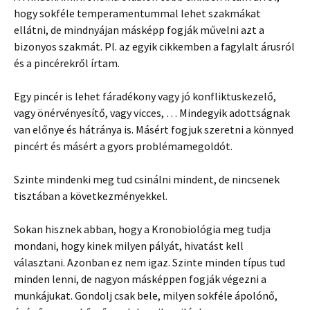
hogy sokféle temperamentummal lehet szakmákat
ellátni, de mindnyájan másképp fogják művelni azt a
bizonyos szakmát. Pl. az egyik cikkemben a fagylalt árusról
és a pincérekről írtam.
Egy pincér is lehet fáradékony vagy jó konfliktuskezelő,
vagy önérvényesítő, vagy vicces, … Mindegyik adottságnak
van előnye és hátránya is. Másért fogjuk szeretni a könnyed
pincért és másért a gyors problémamegoldót.
Szinte mindenki meg tud csinálni mindent, de nincsenek
tisztában a következményekkel.
Sokan hisznek abban, hogy a Kronobiológia meg tudja
mondani, hogy kinek milyen pályát, hivatást kell
választani. Azonban ez nem igaz. Szinte minden típus tud
minden lenni, de nagyon másképpen fogják végezni a
munkájukat. Gondolj csak bele, milyen sokféle ápolónő,