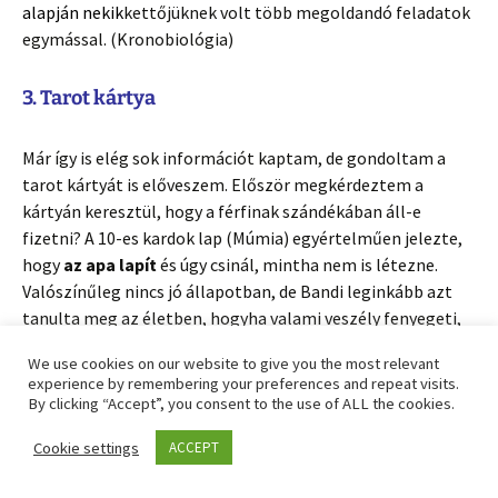
alapján nekik
kettőjüknek volt több megoldandó feladatok
egymással. (Kronobiológia)
3. Tarot kártya
Már így is elég sok információt kaptam, de gondoltam a
tarot kártyát is előveszem. Először megkérdeztem a
kártyán keresztül, hogy a férfinak szándékában áll-e
fizetni? A 10-es kardok lap (Múmia) egyértelműen jelezte,
hogy
az apa lapít
és úgy csinál, mintha nem is létezne.
Valószínűleg nincs jó állapotban, de Bandi leginkább azt
tanulta meg az életben, hogyha valami veszély fenyegeti,
akkor húzza össze magát kicsire mindaddig, amíg elmúlik a
We use cookies on our website to give you the most relevant
baj.
experience by remembering your preferences and repeat visits.
Aztán konkretizáltam a kérdést és a tarot kártya
By clicking “Accept”, you consent to the use of ALL the cookies.
egyértelmű javaslatot tett Kati számára.
Cookie settings
ACCEPT
Érdekes módon minden a férfiről szólt.
Ő az, aki nem
akarja megmutatni a képességeit. Nem akar látszódni, a