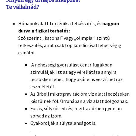
Milyen egy űrhajós kiképzés?
Te vállalnád?
Hónapok alatt történik a felkészítés, és
nagyon
durva a fizikai terhelés:
Szó szerint „katonai” vagy „olimpiai” szintű
felkészülés, amit csak top kondícióval lehet végig
csinálni.
A nehézségi gyorsulást centrifugákban
szimulálják. Itt az agy vérellátása annyira
lecsökken lehet, hogy akár el is veszítheti az
eszméletét.
Az űrbéli mikrogravitációra víz alatti edzéseken
készülnek föl. Űrruhában a víz alatt dolgoznak.
Futás, súlyzós edzés, mert az űrben gyorsan
sorvad az izom.
Gyakorolják a súlytalanságot is.
.