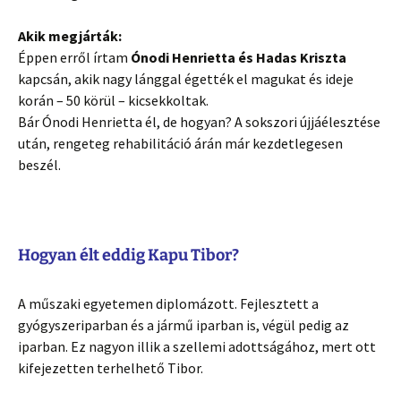
Akik megjárták:
Éppen erről írtam
Ónodi Henrietta és Hadas Kriszta
kapcsán, akik nagy lánggal égették el magukat és ideje
korán – 50 körül – kicsekkoltak.
Bár Ónodi Henrietta él, de hogyan? A sokszori újjáélesztése
után, rengeteg rehabilitáció árán már kezdetlegesen
beszél.
Hogyan élt eddig Kapu Tibor?
A műszaki egyetemen diplomázott. Fejlesztett a
gyógyszeriparban és a jármű iparban is, végül pedig az
iparban. Ez nagyon illik a szellemi adottságához, mert ott
kifejezetten terhelhető Tibor.