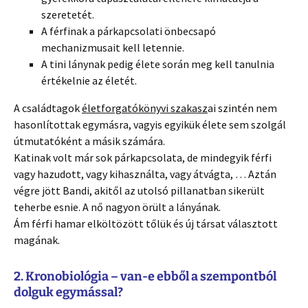
szeretetét.
A férfinak a párkapcsolati önbecsapó
mechanizmusait kell letennie.
A tini lánynak pedig élete során meg kell tanulnia
értékelnie az életét.
A családtagok
életforgatókönyvi szakasz
ai szintén nem
hasonlítottak egymásra, vagyis egyikük élete sem szolgál
útmutatóként a másik számára.
Katinak volt már sok párkapcsolata, de mindegyik férfi
vagy hazudott, vagy kihasználta, vagy átvágta, … Aztán
végre jött Bandi, akitől az utolsó pillanatban sikerült
teherbe esnie. A nő nagyon örült a lányának.
Ám férfi hamar elköltözött tőlük és új társat választott
magának.
2. Kronobiológia – van-e ebből a szempontból
dolguk egymással?