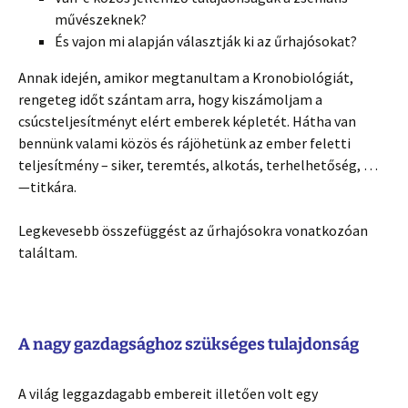
művészeknek?
És vajon mi alapján választják ki az űrhajósokat?
Annak idején, amikor megtanultam a Kronobiológiát,
rengeteg időt szántam arra, hogy kiszámoljam a
csúcsteljesítményt elért emberek képletét. Hátha van
bennünk valami közös és rájöhetünk az ember feletti
teljesítmény – siker, teremtés, alkotás, terhelhetőség, …
—titkára.
Legkevesebb összefüggést az űrhajósokra vonatkozóan
találtam.
A nagy gazdagsághoz szükséges tulajdonság
A világ leggazdagabb embereit illetően volt egy