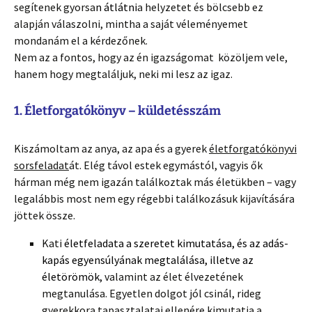
segítenek gyorsa
n
átlátni
a helyzetet és bölcsebb ez
alapján válaszolni, mintha a saját véleményemet
mondanám el a kérdezőnek.
Nem az a fontos, hogy az én igazságomat közöljem vele,
hanem hogy megtaláljuk, neki mi lesz az igaz.
1. Életforgatókönyv – küldetésszám
Kiszámoltam az anya, az apa és a gyerek
életforgatókönyvi
sorsfeladat
át. Elég távol estek egymástól, vagyis ők
hárman még nem igazán találkoztak más életükben – vagy
legalábbis most nem egy régebbi találkozásuk kijavítására
jöttek össze.
Kati
életfeladata a szeretet kimutatása, és az adás-
kapás egyensúlyának megtalálása, illetve az
életörömök,
valamint az élet élvezetének
megtanulása. Egyetlen dolgot jól csinál, rideg
gyerekkora tapasztalatai ellenére kimutatja a