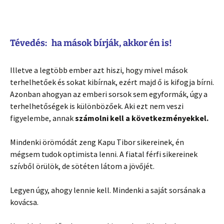
Tévedés: ha mások bírják, akkor én is!
Illetve a legtöbb ember azt hiszi, hogy mivel mások
terhelhetőek és sokat kibírnak, ezért majd ő is kifogja bírni.
Azonban ahogyan az emberi sorsok sem egyformák, úgy a
terhelhetőségek is különbözőek. Aki ezt nem veszi
figyelembe, annak
számolni kell a következményekkel.
Mindenki örömódát zeng Kapu Tibor sikereinek, én
mégsem tudok optimista lenni. A fiatal férfi sikereinek
szívből örülök, de sötéten látom a jövőjét.
Legyen úgy, ahogy lennie kell. Mindenki a saját sorsának a
kovácsa.