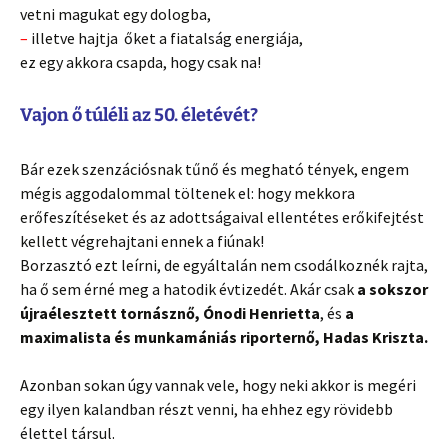
vetni magukat egy dologba,
–
illetve hajtja őket a fiatalság energiája,
ez egy akkora csapda, hogy csak na!
Vajon ő túléli az 50. életévét?
Bár ezek szenzációsnak tűnő és megható tények, engem
mégis aggodalommal töltenek el: hogy mekkora
erőfeszítéseket és az adottságaival ellentétes erőkifejtést
kellett végrehajtani ennek a fiúnak!
Borzasztó ezt leírni, de egyáltalán nem csodálkoznék rajta,
ha ő sem érné meg a hatodik évtizedét. Akár csak
a sokszor
újraélesztett tornásznő, Ónodi Henrietta
, és
a
maximalista és munkamániás riporternő, Hadas Kriszta.
Azonban sokan úgy vannak vele, hogy neki akkor is megéri
egy ilyen kalandban részt venni, ha ehhez egy rövidebb
élettel társul.