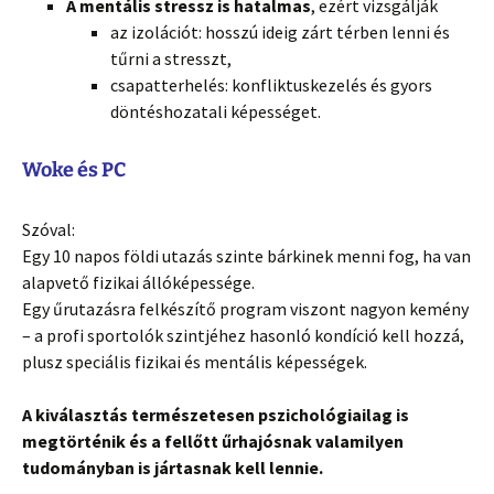
A mentális stressz is hatalmas
, ezért vizsgálják
az izolációt: hosszú ideig zárt térben lenni és
tűrni a stresszt,
csapatterhelés: konfliktuskezelés és gyors
döntéshozatali képességet.
Woke és PC
Szóval:
Egy 10 napos földi utazás szinte bárkinek menni fog, ha van
alapvető fizikai állóképessége.
Egy űrutazásra felkészítő program viszont nagyon kemény
– a profi sportolók szintjéhez hasonló kondíció kell hozzá,
plusz speciális fizikai és mentális képességek.
A kiválasztás természetesen pszichológiailag is
megtörténik és a fellőtt űrhajósnak valamilyen
tudományban is jártasnak kell lennie.