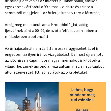
de mindig ott van az az ihletett pillanat náluk, amikor
egyszercsak átfordul a 99 a másik oldalra és szinte a
semmiből megjelenik az ötlet, a kreatív terv, a látomás, …
Amíg még csak tanultam a Kronobiológiát, addig
ijesztőnek tűnt a 00-99, de azóta felfedeztem ebben a
működésben a potenciált.
Az űrhajósoknál nem találtam összefüggéseket és el is
engedtem az ilyen irányú vizsgálódást. De most újra eljött
az idő, hiszen Kapu Tibor magyar mérnököt is kilőtték a
világűrbe. Ennek apropóján vizsgáltam meg a négy tagból
álló legénységet. Itt láthatjátok az ő képletüket.