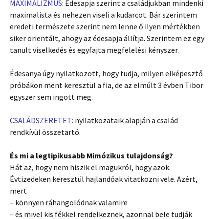
MAXIMALIZMUS:
Édesapja szerint a családjukban mindenki
maximalista és nehezen viseli a kudarcot. Bár szerintem
eredeti természete szerint nem lenne ő ilyen mértékben
siker orientált, ahogy az édesapja állítja. Szerintem ez egy
tanult viselkedés és egyfajta megfelelési kényszer.
Édesanya úgy nyilatkozott, hogy tudja, milyen elképesztő
próbákon ment keresztül a fia, de az elmúlt 3 évben Tibor
egyszer sem ingott meg.
CSALÁDSZERETET:
nyilatkozataik alapján a család
rendkívül összetartó.
És mi a legtipikusabb Mimózikus tulajdonság?
Hát az, hogy nem hiszik el magukról, hogy azok.
Évtizedeken keresztül hajlandóak vitatkozni vele. Azért,
mert
–
könnyen ráhangolódnak valamire
–
és mivel kis fékkel rendelkeznek, azonnal bele tudják