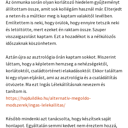
Az önmunka során olyan korlátozó hiedelem gyűjteményt
állítottam össze, amit sok kollégám használ már. Elterjedt
a neten és a múltkor meg is kaptam valakitől levélben.
Említettem is neki, hogy örülök, hogy ennyire tetszik neki
és letöltötte, mert ezeket én raktam össze. Szuper
visszaigazolást kaptam. Ezt a hozadékot is a nélkülözős
időszaknak köszönhetem.
Aztán újra az asztrológia órán kaptam sokkot. Miszerint
láttam, hogy a képletem hemzseg a nehézségektől,
korlátoktól, családtörténeti elakadásoktól. Ekkor találtam
ki egy olyan eljárást, ami az asztrológia és a családállítás
ötvözete. Ma ezt Ingás Lélekállításnak nevezem és
tanítom is.
https://hajduildiko.hu/alternativ-megoldo-
modszerek/ingas-lelekallitas/
Később mindenki azt tanácsolta, hogy készítsek saját
honlapot. Egyáltalán semmi kedvet nem éreztem hozzá,