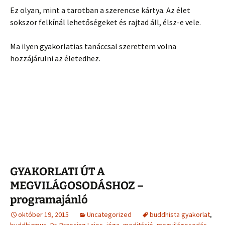
Ez olyan, mint a tarotban a szerencse kártya. Az élet
sokszor felkínál lehetőségeket és rajtad áll, élsz-e vele.
Ma ilyen gyakorlatias tanáccsal szerettem volna
hozzájárulni az életedhez.
GYAKORLATI ÚT A
MEGVILÁGOSODÁSHOZ –
programajánló
október 19, 2015
Uncategorized
buddhista gyakorlat
,
buddhizmus
,
Dr. Pressing Lajos
,
jóga
,
meditáció
,
megvilágosodás
,