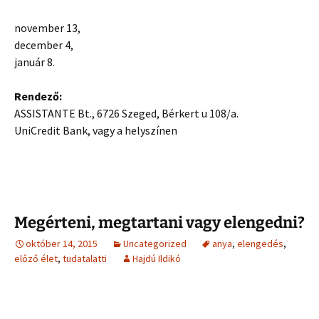
november 13,
december 4,
január 8.
Rendező:
ASSISTANTE Bt., 6726 Szeged, Bérkert u 108/a.
UniCredit Bank, vagy a helyszínen
Megérteni, megtartani vagy elengedni?
október 14, 2015
Uncategorized
anya
,
elengedés
,
előző élet
,
tudatalatti
Hajdú Ildikó