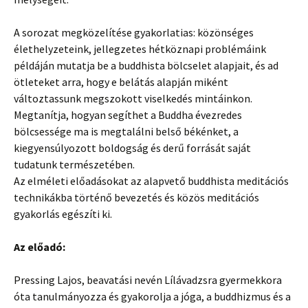
A sorozat megközelítése gyakorlatias: közönséges
élethelyzeteink, jellegzetes hétköznapi problémáink
példáján mutatja be a buddhista bölcselet alapjait, és ad
ötleteket arra, hogy e belátás alapján miként
változtassunk megszokott viselkedés mintáinkon.
Megtanítja, hogyan segíthet a Buddha évezredes
bölcsessége ma is megtalálni belső békénket, a
kiegyensúlyozott boldogság és derű forrását saját
tudatunk természetében.
Az elméleti előadásokat az alapvető buddhista meditációs
technikákba történő bevezetés és közös meditációs
gyakorlás egészíti ki.
Az előadó:
Pressing Lajos, beavatási nevén Lílávadzsra gyermekkora
óta tanulmányozza és gyakorolja a jóga, a buddhizmus és a