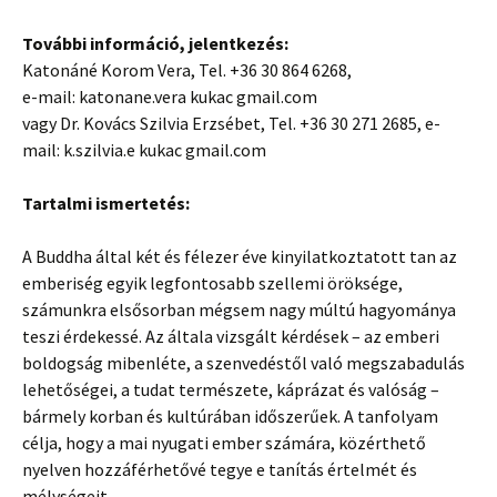
További információ, jelentkezés:
Katonáné Korom Vera, Tel. +36 30 864 6268,
e-mail: katonane.vera kukac gmail.com
vagy Dr. Kovács Szilvia Erzsébet, Tel. +36 30 271 2685, e-
mail: k.szilvia.e kukac gmail.com
Tartalmi ismertetés:
A Buddha által két és félezer éve kinyilatkoztatott tan az
emberiség egyik legfontosabb szellemi öröksége,
számunkra elsősorban mégsem nagy múltú hagyománya
teszi érdekessé. Az általa vizsgált kérdések – az emberi
boldogság mibenléte, a szenvedéstől való megszabadulás
lehetőségei, a tudat természete, káprázat és valóság –
bármely korban és kultúrában időszerűek. A tanfolyam
célja, hogy a mai nyugati ember számára, közérthető
nyelven hozzáférhetővé tegye e tanítás értelmét és
mélységeit.