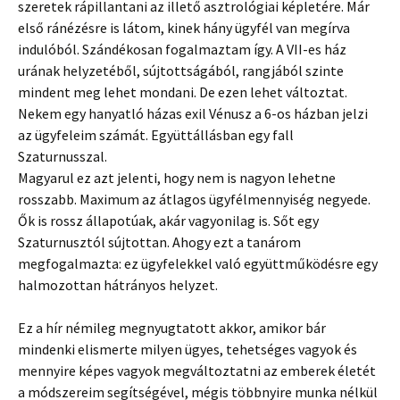
szeretek rápillantani az illető asztrológiai képletére. Már
első ránézésre is látom, kinek hány ügyfél van megírva
indulóból. Szándékosan fogalmaztam így. A VII-es ház
urának helyzetéből, sújtottságából, rangjából szinte
mindent meg lehet mondani. De ezen lehet változtat.
Nekem egy hanyatló házas exil Vénusz a 6-os házban jelzi
az ügyfeleim számát. Együttállásban egy fall
Szaturnusszal.
Magyarul ez azt jelenti, hogy nem is nagyon lehetne
rosszabb. Maximum az átlagos ügyfélmennyiség negyede.
Ők is rossz állapotúak, akár vagyonilag is. Sőt egy
Szaturnusztól sújtottan. Ahogy ezt a tanárom
megfogalmazta: ez ügyfelekkel való együttműködésre egy
halmozottan hátrányos helyzet.
Ez a hír némileg megnyugtatott akkor, amikor bár
mindenki elismerte milyen ügyes, tehetséges vagyok és
mennyire képes vagyok megváltoztatni az emberek életét
a módszereim segítségével, mégis többnyire munka nélkül