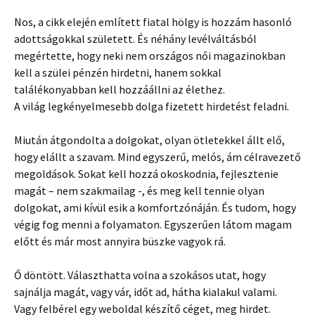
Nos, a cikk elején említett fiatal hölgy is hozzám hasonló
adottságokkal született. És néhány levélváltásból
megértette, hogy neki nem országos női magazinokban
kell a szülei pénzén hirdetni, hanem sokkal
találékonyabban kell hozzáállni az élethez.
A világ legkényelmesebb dolga fizetett hirdetést feladni.
Miután átgondolta a dolgokat, olyan ötletekkel állt elő,
hogy elállt a szavam. Mind egyszerű, melós, ám célravezető
megoldások. Sokat kell hozzá okoskodnia, fejlesztenie
magát – nem szakmailag -, és meg kell tennie olyan
dolgokat, ami kívül esik a komfortzónáján. És tudom, hogy
végig fog menni a folyamaton. Egyszerűen látom magam
előtt és már most annyira büszke vagyok rá.
Ő döntött. Választhatta volna a szokásos utat, hogy
sajnálja magát, vagy vár, időt ad, hátha kialakul valami.
Vagy felbérel egy weboldal készítő céget, meg hirdet.