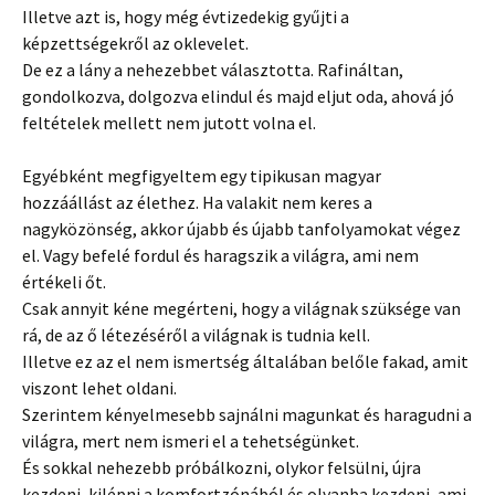
Illetve azt is, hogy még évtizedekig gyűjti a
képzettségekről az oklevelet.
De ez a lány a nehezebbet választotta. Rafináltan,
gondolkozva, dolgozva elindul és majd eljut oda, ahová jó
feltételek mellett nem jutott volna el.
Egyébként megfigyeltem egy tipikusan magyar
hozzáállást az élethez. Ha valakit nem keres a
nagyközönség, akkor újabb és újabb tanfolyamokat végez
el. Vagy befelé fordul és haragszik a világra, ami nem
értékeli őt.
Csak annyit kéne megérteni, hogy a világnak szüksége van
rá, de az ő létezéséről a világnak is tudnia kell.
Illetve ez az el nem ismertség általában belőle fakad, amit
viszont lehet oldani.
Szerintem kényelmesebb sajnálni magunkat és haragudni a
világra, mert nem ismeri el a tehetségünket.
És sokkal nehezebb próbálkozni, olykor felsülni, újra
kezdeni, kilépni a komfortzónából és olyanba kezdeni, ami