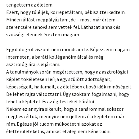
tengettem az életem.
Ezért, hogy túléljek, korrepetáltam, bébiszitterkedtem.
Minden állást megpályáztam, de – most már értem –
szerencsére sehová sem vettek fel. Láthatatlannak és
szükségtelennek éreztem magam.
Egy dologról viszont nem mondtam le. Képeztem magam
interneten, a baráti kolléganőim által és még
asztrológiára is eljártam.
A tanulmányok során megértettem, hogy az asztrológiai
képlet tökéletesen leírja egy szülött adottságait,
képességeit, hajlamait, az életében eljövő idők minőségeit.
De lehet rajta változtatni. Úgy szoktam fogalmazni, hogy
lehet a képletet és az égitesteket kúrálni.
Nekem ez annyira sikerült, hogy a tanárommal sokszor
megbeszéltük, mennyire nem jellemző a képletem már
rám. Egésze jól tudom működtetni azokat az
életterületeket is, amiket elvileg nem kéne tudni.