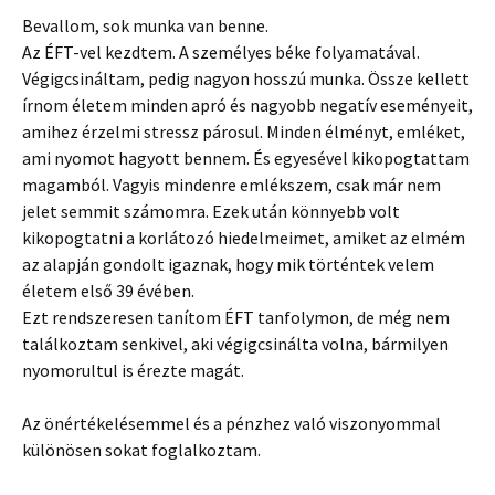
Bevallom, sok munka van benne.
Az ÉFT-vel kezdtem. A személyes béke folyamatával.
Végigcsináltam, pedig nagyon hosszú munka. Össze kellett
írnom életem minden apró és nagyobb negatív eseményeit,
amihez érzelmi stressz párosul. Minden élményt, emléket,
ami nyomot hagyott bennem. És egyesével kikopogtattam
magamból. Vagyis mindenre emlékszem, csak már nem
jelet semmit számomra. Ezek után könnyebb volt
kikopogtatni a korlátozó hiedelmeimet, amiket az elmém
az alapján gondolt igaznak, hogy mik történtek velem
életem első 39 évében.
Ezt rendszeresen tanítom ÉFT tanfolymon, de még nem
találkoztam senkivel, aki végigcsinálta volna, bármilyen
nyomorultul is érezte magát.
Az önértékelésemmel és a pénzhez való viszonyommal
különösen sokat foglalkoztam.