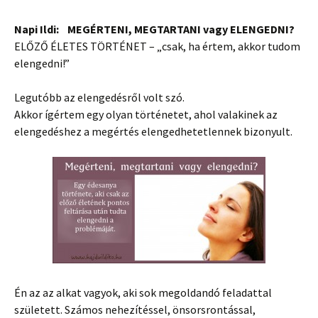
Napi Ildi: MEGÉRTENI, MEGTARTANI vagy ELENGEDNI?
ELŐZŐ ÉLETES TÖRTÉNET – „csak, ha értem, akkor tudom
elengedni!”
Legutóbb az elengedésről volt szó.
Akkor ígértem egy olyan történetet, ahol valakinek az
elengedéshez a megértés elengedhetetlennek bizonyult.
Én az az alkat vagyok, aki sok megoldandó feladattal
született. Számos nehezítéssel, önsorsrontással,