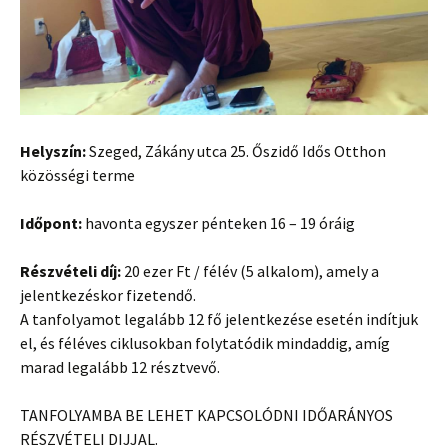
Helyszín:
Szeged, Zákány utca 25. Őszidő Idős Otthon
közösségi terme
Időpont:
havonta egyszer pénteken 16 – 19 óráig
Részvételi díj:
20 ezer Ft / félév (5 alkalom), amely a
jelentkezéskor fizetendő.
A tanfolyamot legalább 12 fő jelentkezése esetén indítjuk
el, és féléves ciklusokban folytatódik mindaddig, amíg
marad legalább 12 résztvevő.
TANFOLYAMBA BE LEHET KAPCSOLÓDNI IDŐARÁNYOS
RÉSZVÉTELI DIJJAL.