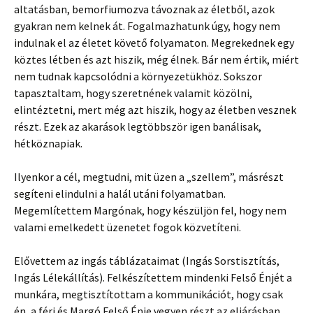
altatásban, bemorfiumozva távoznak az életből, azok
gyakran nem kelnek át. Fogalmazhatunk úgy, hogy nem
indulnak el az életet követő folyamaton. Megrekednek egy
köztes létben és azt hiszik, még élnek. Bár nem értik, miért
nem tudnak kapcsolódni a környezetükhöz. Sokszor
tapasztaltam, hogy szeretnének valamit közölni,
elintéztetni, mert még azt hiszik, hogy az életben vesznek
részt. Ezek az akarások legtöbbször igen banálisak,
hétköznapiak.
Ilyenkor a cél, megtudni, mit üzen a „szellem”, másrészt
segíteni elindulni a halál utáni folyamatban.
Megemlítettem Margónak, hogy készüljön fel, hogy nem
valami emelkedett üzenetet fogok közvetíteni.
Elővettem az ingás táblázataimat (Ingás Sorstisztítás,
Ingás Lélekállítás). Felkészítettem mindenki Felső Énjét a
munkára, megtisztítottam a kommunikációt, hogy csak
én, a férj és Margó Felső Énje vegyen részt az eljárásban.