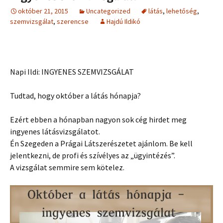
október 21, 2015
Uncategorized
látás
,
lehetőség
,
szemvizsgálat
,
szerencse
Hajdú Ildikó
Napi Ildi: INGYENES SZEMVIZSGÁLAT
Tudtad, hogy október a látás hónapja?
Ezért ebben a hónapban nagyon sok cég hirdet meg
ingyenes látásvizsgálatot.
Én Szegeden a Prágai Látszerészetet ajánlom. Be kell
jelentkezni, de profi és szívélyes az „ügyintézés”.
A vizsgálat semmire sem kötelez.