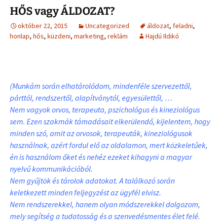
HŐS vagy ÁLDOZAT?
október 22, 2015
Uncategorized
áldozat
,
feladni
,
honlap
,
hős
,
küzdeni
,
marketing
,
reklám
Hajdú Ildikó
(Munkám során elhatárolódom, mindenféle szervezettől,
párttól, rendszertől, alapítványtól, egyesülettől, …
Nem vagyok orvos, terapeuta, pszichológus és kineziológus
sem. Ezen szakmák támadásait elkerülendő, kijelentem, hogy
minden szó, amit az orvosok, terapeuták, kineziológusok
használnak, azért fordul elő az oldalamon, mert közkeletűek,
én is használom őket és nehéz ezeket kihagyni a magyar
nyelvű kommunikációból.
Nem gyűjtök és tárolok adatokat. A találkozó során
keletkezett minden feljegyzést az ügyfél elvisz.
Nem rendszerekkel, hanem olyan módszerekkel dolgozom,
mely segítség a tudatosság és a szenvedésmentes élet felé.