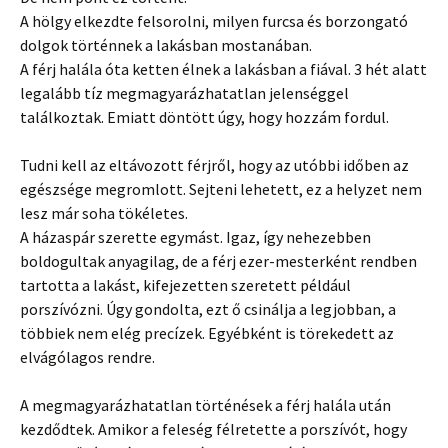
A hölgy elkezdte felsorolni, milyen furcsa és borzongató
dolgok történnek a lakásban mostanában.
A férj halála óta ketten élnek a lakásban a fiával. 3 hét alatt
legalább tíz megmagyarázhatatlan jelenséggel
találkoztak. Emiatt döntött úgy, hogy hozzám fordul.
Tudni kell az eltávozott férjről, hogy az utóbbi időben az
egészsége megromlott. Sejteni lehetett, ez a helyzet nem
lesz már soha tökéletes.
A házaspár szerette egymást. Igaz, így nehezebben
boldogultak anyagilag, de a férj ezer-mesterként rendben
tartotta a lakást, kifejezetten szeretett például
porszívózni. Úgy gondolta, ezt ő csinálja a legjobban, a
többiek nem elég precízek. Egyébként is törekedett az
elvágólagos rendre.
A megmagyarázhatatlan történések a férj halála után
kezdődtek. Amikor a feleség félretette a porszívót, hogy