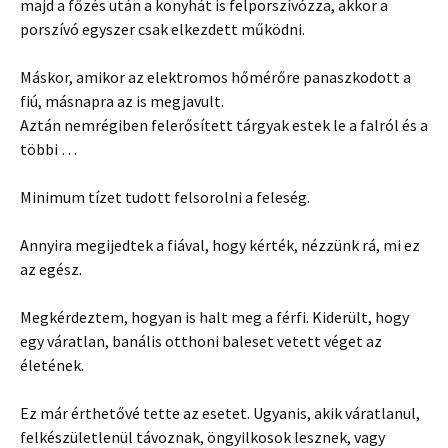
majd a főzés után a konyhát is felporszívózza, akkor a
porszívó egyszer csak elkezdett működni.
Máskor, amikor az elektromos hőmérőre panaszkodott a
fiú, másnapra az is megjavult.
Aztán nemrégiben felerősített tárgyak estek le a falról és a
többi …
Minimum tízet tudott felsorolni a feleség.
Annyira megijedtek a fiával, hogy kérték, nézzünk rá, mi ez
az egész.
Megkérdeztem, hogyan is halt meg a férfi. Kiderült, hogy
egy váratlan, banális otthoni baleset vetett véget az
életének.
Ez már érthetővé tette az esetet. Ugyanis, akik váratlanul,
felkészületlenül távoznak, öngyilkosok lesznek, vagy