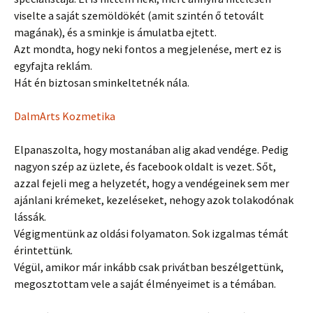
viselte a saját szemöldökét (amit szintén ő tetovált
magának), és a sminkje is ámulatba ejtett.
Azt mondta, hogy neki fontos a megjelenése, mert ez is
egyfajta reklám.
Hát én biztosan sminkeltetnék nála.
DalmArts Kozmetika
Elpanaszolta, hogy mostanában alig akad vendége. Pedig
nagyon szép az üzlete, és facebook oldalt is vezet. Sőt,
azzal fejeli meg a helyzetét, hogy a vendégeinek sem mer
ajánlani krémeket, kezeléseket, nehogy azok tolakodónak
lássák.
Végigmentünk az oldási folyamaton. Sok izgalmas témát
érintettünk.
Végül, amikor már inkább csak privátban beszélgettünk,
megosztottam vele a saját élményeimet is a témában.