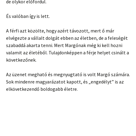
de olykor előfordul.
És valóban így is lett.
A férfi azt közölte, hogy azért távozott, mert ő már
elvégezte a vállalt dolgát ebben az életben, de a feleségét
szabaddá akarta tenni. Mert Margónak még ki kell hozni
valamit az életéből. Tulajdonképpen a férje helyet csinált a
következőnek.
Az üzenet megható és megnyugtató is volt Margó számára.
Sok mindenre magyarázatot kapott, és „engedélyt” is az
elkövetkezendő boldogabb életre.