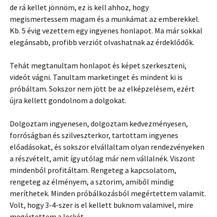
de rá kellet jönnöm, ez is kell ahhoz, hogy
megismertessem magam és a munkámat az emberekkel.
Kb. 5 évig vezettem egy ingyenes honlapot. Ma már sokkal
elegánsabb, profibb verziót olvashatnak az érdeklődők.
Tehát megtanultam honlapot és képet szerkeszteni,
videót vágni. Tanultam marketinget és mindent ki is
próbáltam. Sokszor nem jött be az elképzelésem, ezért
újra kellett gondolnom a dolgokat.
Dolgoztam ingyenesen, dolgoztam kedvezményesen,
forróságban és szilveszterkor, tartottam ingyenes
előadásokat, és sokszor elvállaltam olyan rendezvényeken
a részvételt, amit így utólag már nem vállalnék. Viszont
mindenből profitáltam. Rengeteg a kapcsolatom,
rengeteg az élményem, a sztorim, amiből mindig
meríthetek. Minden próbálkozásból megértettem valamit.
Volt, hogy 3-4-szer is el kellett buknom valamivel, mire
megértettem a leckét.