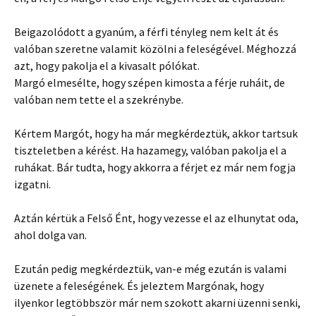
Beigazolódott a gyanúm, a férfi tényleg nem kelt át és
valóban szeretne valamit közölni a feleségével. Méghozzá
azt, hogy pakolja el a kivasalt pólókat.
Margó elmesélte, hogy szépen kimosta a férje ruháit, de
valóban nem tette el a szekrénybe.
Kértem Margót, hogy ha már megkérdeztük, akkor tartsuk
tiszteletben a kérést. Ha hazamegy, valóban pakolja el a
ruhákat. Bár tudta, hogy akkorra a férjet ez már nem fogja
izgatni.
Aztán kértük a Felső Ént, hogy vezesse el az elhunytat oda,
ahol dolga van.
Ezután pedig megkérdeztük, van-e még ezután is valami
üzenete a feleségének. És jeleztem Margónak, hogy
ilyenkor legtöbbször már nem szokott akarni üzenni senki,