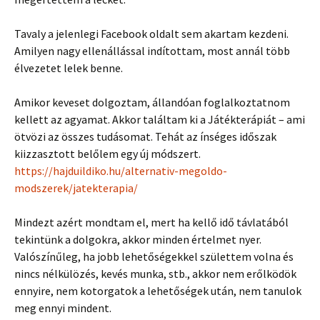
Tavaly a jelenlegi Facebook oldalt sem akartam kezdeni.
Amilyen nagy ellenállással indítottam, most annál több
élvezetet lelek benne.
Amikor keveset dolgoztam, állandóan foglalkoztatnom
kellett az agyamat. Akkor találtam ki a Játékterápiát – ami
ötvözi az összes tudásomat. Tehát az ínséges időszak
kiizzasztott belőlem egy új módszert.
https://hajduildiko.hu/alternativ-megoldo-
modszerek/jatekterapia/
Mindezt azért mondtam el, mert ha kellő idő távlatából
tekintünk a dolgokra, akkor minden értelmet nyer.
Valószínűleg, ha jobb lehetőségekkel születtem volna és
nincs nélkülözés, kevés munka, stb., akkor nem erőlködök
ennyire, nem kotorgatok a lehetőségek után, nem tanulok
meg ennyi mindent.