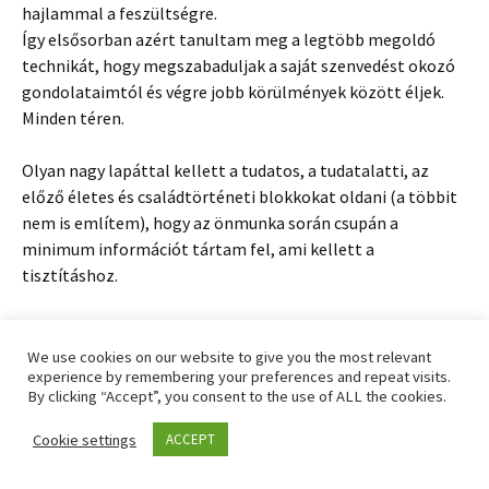
hajlammal a feszültségre.
Így elsősorban azért tanultam meg a legtöbb megoldó
technikát, hogy megszabaduljak a saját szenvedést okozó
gondolataimtól és végre jobb körülmények között éljek.
Minden téren.
Olyan nagy lapáttal kellett a tudatos, a tudatalatti, az
előző életes és családtörténeti blokkokat oldani (a többit
nem is említem), hogy az önmunka során csupán a
minimum információt tártam fel, ami kellett a
tisztításhoz.
A tovább olvasáshoz kattints ide:
Megérteni, megtartani
vagy elengedni teljes cikk
We use cookies on our website to give you the most relevant
experience by remembering your preferences and repeat visits.
By clicking “Accept”, you consent to the use of ALL the cookies.
Cookie settings
ACCEPT