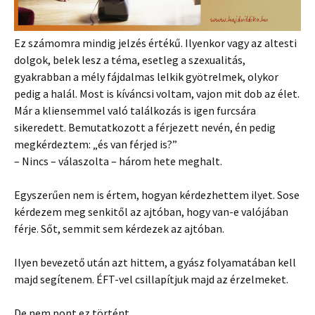
Ez számomra mindig jelzés értékű. Ilyenkor vagy az altesti
dolgok, belek lesz a téma, esetleg a szexualitás,
gyakrabban a mély fájdalmas lelkik gyötrelmek, olykor
pedig a halál. Most is kíváncsi voltam, vajon mit dob az élet.
Már a kliensemmel való találkozás is igen furcsára
sikeredett. Bemutatkozott a férjezett nevén, én pedig
megkérdeztem: „és van férjed is?”
– Nincs – válaszolta – három hete meghalt.
Egyszerűen nem is értem, hogyan kérdezhettem ilyet. Sose
kérdezem meg senkitől az ajtóban, hogy van-e valójában
férje. Sőt, semmit sem kérdezek az ajtóban.
Ilyen bevezető után azt hittem, a gyász folyamatában kell
majd segítenem. ÉFT-vel csillapítjuk majd az érzelmeket.
De nem pont ez történt.