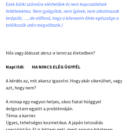
Ezek bárki számára elérhetőek és nem kapcsolódnak
feltételekhez. Nem gyógyítok, nem ígérek, nem alkalmazok
terápiát, …, de előforul, hogy a klienseim élete egészsége a
találkozók után megváltozik.)
Hős vagy áldozat akrsz-e lenni az életedben?
Napi Ildi: HA NINCS ELÉG ÜGYFÉL
A kérdés az, mit akarsz igazolni. Hogy akár sikerülhet, vagy
azt, hogy nem?
A minap egy nagyon helyes, okos fiatal hölggyel
dolgoztam együtt a problémáján.
Téma: a karrier.
Ügyes, tehetséges kozmetikus. A japán tetoválás
specialistája. El is hittem neki, mert annyira hitelesen