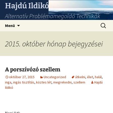
Hajdú Ildikó
Alternatív Problémamegoldó Technikák
Ugrás
Keresés
Menü
a
tartalomhoz
2015. október hónap bejegyzései
A porszívózó szellem
október 27, 2015
Uncategorized
átkelni
,
élet
,
halál
,
inga
,
ingás tisztítás
,
köztes lét
,
megrekedni
,
szellem
Hajdú
Ildikó