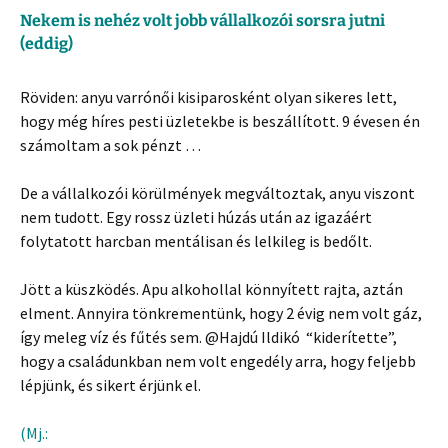
Nekem is nehéz volt jobb vállalkozói sorsra jutni
(eddig)
Röviden: anyu varrónői kisiparosként olyan sikeres lett,
hogy még híres pesti üzletekbe is beszállított. 9 évesen én
számoltam a sok pénzt …
De a vállalkozói körülmények megváltoztak, anyu viszont
nem tudott.
Egy rossz üzleti húzás után az igazáért
folytatott harcban mentálisan és lelkileg is bedőlt.
Jött a küszködés. Apu alkohollal könnyített rajta, aztán
elment.
Annyira tönkrementünk, hogy 2 évig nem volt gáz,
így meleg víz és fűtés sem.
@Hajdú Ildikó “kiderítette”,
hogy a családunkban nem volt engedély arra, hogy feljebb
lépjünk, és sikert érjünk el.
(Mj.: