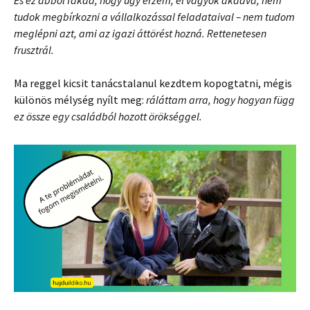
És ez abból fakad, hogy úgy érzem, el vagyok akadva, nem
tudok megbírkozni a vállalkozással feladataival – nem tudom
meglépni azt, ami az igazi áttörést hozná. Rettenetesen
frusztrál.
Ma reggel kicsit tanácstalanul kezdtem kopogtatni, mégis
különös mélység nyílt meg:
ráláttam arra, hogy hogyan függ
ez össze egy családból hozott örökséggel.