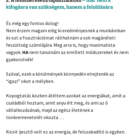
2. A felismerésem/tapasztalatom
– már nem a
kifogásra van szükségem, hanem a feloldására
És még egy fontos dolog!
Nem érzem magam elég ki eredményesnek a munkámban
és ezt a frusztrációmat ráírhatnám a sok magánéleti
feszültség számlájára. Meg arra is, hogy maximalista
vagyok.
HA
nem tanulnám az említett módszereket és nem
gyakorolnék!
Szóval, ezek a körülmények könnyedén elrejtenék az
“igazi” okot a mélyben.
Kopogtatás közben átéltem azokat az energiákat, amit a
családból hoztam, amit anyu élt meg, és ami az ő
vállalkozásának, majd az egész életének a
tönkremenetelét okozta …
Kicsit ijesztő volt ez az energia, de felszabadító is egyben.