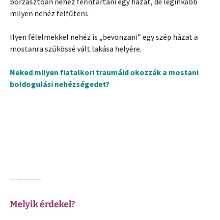
borzasztóan nehéz fenntartani egy házat, de leginkább
milyen nehéz felfűteni.
Ilyen félelmekkel nehéz is „bevonzani” egy szép házat a
mostanra szűkössé vált lakása helyére.
Neked milyen fiatalkori traumáid okozzák a mostani
boldogulási nehézségedet?
—————
Melyik érdekel?