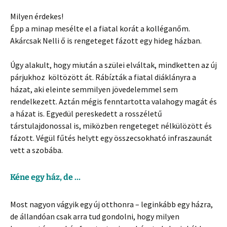
Milyen érdekes!
Épp a minap mesélte el a fiatal korát a kolléganőm.
Akárcsak Nelli ő is rengeteget fázott egy hideg házban.
Úgy alakult, hogy miután a szülei elváltak, mindketten az új
párjukhoz költözött át. Rábízták a fiatal diáklányra a
házat, aki eleinte semmilyen jövedelemmel sem
rendelkezett. Aztán mégis fenntartotta valahogy magát és
a házat is. Egyedül pereskedett a rosszéletű
társtulajdonossal is, miközben rengeteget nélkülözött és
fázott. Végül fűtés helytt egy összecsokható infraszaunát
vett a szobába.
Kéne egy ház, de …
Most nagyon vágyik egy új otthonra – leginkább egy házra,
de állandóan csak arra tud gondolni, hogy milyen