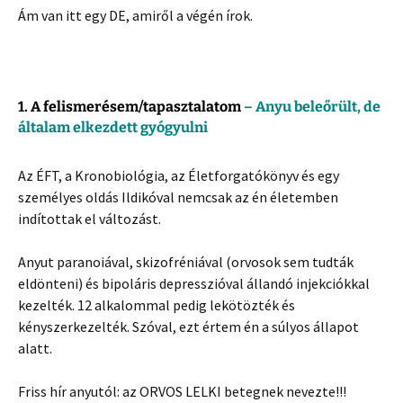
Ám van itt egy DE, amiről a végén írok.
1. A felismerésem/tapasztalatom
– Anyu beleőrült, de
általam elkezdett gyógyulni
Az ÉFT, a Kronobiológia, az Életforgatókönyv és egy
személyes oldás Ildikóval nemcsak az én életemben
indítottak el változást.
Anyut paranoiával, skizofréniával (orvosok sem tudták
eldönteni) és bipoláris depresszióval állandó injekciókkal
kezelték. 12 alkalommal pedig lekötözték és
kényszerkezelték. Szóval, ezt értem én a súlyos állapot
alatt.
Friss hír anyutól: az ORVOS LELKI betegnek nevezte!!!