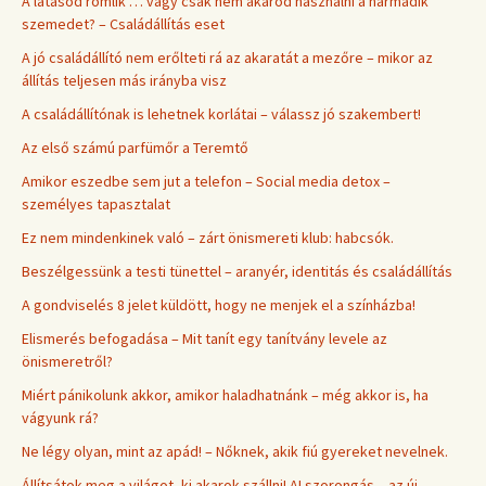
A látásod romlik … vagy csak nem akarod használni a harmadik
szemedet? – Családállítás eset
A jó családállító nem erőlteti rá az akaratát a mezőre – mikor az
állítás teljesen más irányba visz
A családállítónak is lehetnek korlátai – válassz jó szakembert!
Az első számú parfümőr a Teremtő
Amikor eszedbe sem jut a telefon – Social media detox –
személyes tapasztalat
Ez nem mindenkinek való – zárt önismereti klub: habcsók.
Beszélgessünk a testi tünettel – aranyér, identitás és családállítás
A gondviselés 8 jelet küldött, hogy ne menjek el a színházba!
Elismerés befogadása – Mit tanít egy tanítvány levele az
önismeretről?
Miért pánikolunk akkor, amikor haladhatnánk – még akkor is, ha
vágyunk rá?
Ne légy olyan, mint az apád! – Nőknek, akik fiú gyereket nevelnek.
Állítsátok meg a világot, ki akarok szállni! AI szorongás – az új