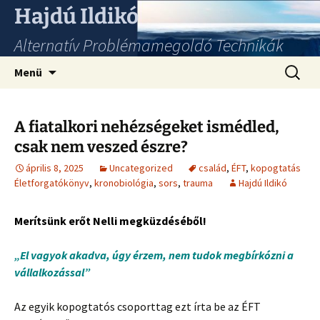
Hajdú Ildikó
Alternatív Problémamegoldó Technikák
Ugrás
Keresés
Menü
a
tartalomhoz
A fiatalkori nehézségeket ismédled,
csak nem veszed észre?
április 8, 2025
Uncategorized
család
,
ÉFT
,
kopogtatás
Életforgatókönyv
,
kronobiológia
,
sors
,
trauma
Hajdú Ildikó
Merítsünk erőt Nelli megküzdéséből!
„El vagyok akadva, úgy érzem, nem tudok megbírkózni a
vállalkozással”
Az egyik kopogtatós csoporttag ezt írta be az ÉFT