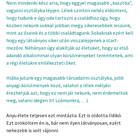
Nem mindenki kész arra, hogy eggyel magasabb „kasztba”,
vagyoni osztályba lépjen. Lélek szinten nehéz eldönteni,
hogy tudunk-e úgy oda tartozni a családhoz úgy, hogy
közben nekünk sokkal jobban megy, sikeresebbek leszünk,
mint az őseink és a többi családtagunk. Sokaknak ezért kell
hogy egy látványos siker után visszalépjenek a start-
mezőre. Néhányan úgy alakítják az életüket, hogy az első
adandó alkalommal olyan körülményeket teremtenek, ami
a régi életükre emlékezteti őket.
Hiába jutunk egy magasabb társadalmi osztályba, jobb
anyagi körülmények közé, valahol a lélek mélyén
érezhetjük azt, hogy ez nem jár nekünk, nem érdemeltük
meg, valami idegen itt számunkra, …)
Anyu élete teljesen ezt mintázta. Ezt is oldotta Ildikó.
Ezt örököltem én is, bár nem ilyen látványosan, ezért
nehezebb is volt rájönni.