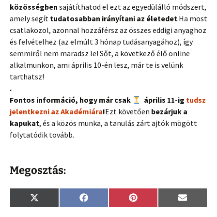
közösségben
sajátíthatod el ezt az egyedülálló módszert,
amely segít
tudatosabban irányítani az életedet
.
Ha most
csatlakozol, azonnal hozzáférsz az összes eddigi anyaghoz
és felvételhez (az elmúlt 3 hónap tudásanyagához), így
semmiről nem maradsz le! Sőt, a következő élő online
alkalmunkon, ami április 10-én lesz, már te is velünk
tarthatsz!
.
Fontos információ, hogy már csak
április 11-ig
tudsz
jelentkezni az Akadémiára
!
Ezt követően
bezárjuk a
kapukat
, és a közös munka, a tanulás zárt ajtók mögött
folytatódik tovább.
Megosztás:
Share
Share
Share
Share
X
F
P
E
on
on
on
on
(
a
i
m
T
c
n
a