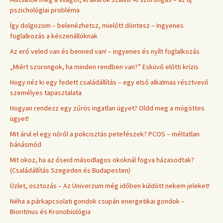
pszichológiai probléma
Így dolgozom – belenézhetsz, mielőtt döntesz – Ingyenes
foglalkozás a készenállóknak
Az erő veled van és benned van! – ingyenes és nyílt foglalkozás
„Miért szorongok, ha minden rendben van?” Esküvő előtti krízis
Hogy néz ki egy fedett családállítás – egy első alkalmas résztvevő
személyes tapasztalata
Hogyan rendezz egy zűrös ingatlan ügyet? Oldd meg a mögöttes
ügyet!
Mit árul el egy nőről a policisztás petefészek? PCOS – méltatlan
bánásmód
Mit okoz, ha az őseid másodlagos okoknál fogva házasodtak?
(Családállítás Szegeden és Budapesten)
Üzlet, osztozás – Az Univerzum még időben küldött nekem jeleket!
Néha a párkapcsolati gondok csupán energetikai gondok –
Bioritmus és Kronobiológia