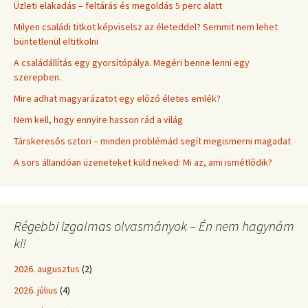
Üzleti elakadás – feltárás és megoldás 5 perc alatt
Milyen családi titkot képviselsz az életeddel? Semmit nem lehet
büntetlenül eltitkolni
A családállítás egy gyorsítópálya. Megéri benne lenni egy
szerepben.
Mire adhat magyarázatot egy előző életes emlék?
Nem kell, hogy ennyire hasson rád a világ
Társkeresős sztori – minden problémád segít megismerni magadat
A sors állandóan üzeneteket küld neked: Mi az, ami ismétlődik?
Régebbi izgalmas olvasmányok – Én nem hagynám
ki!
2026. augusztus
(2)
2026. július
(4)