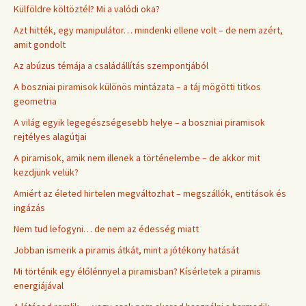
Külföldre költöztél? Mi a valódi oka?
Azt hitték, egy manipulátor… mindenki ellene volt – de nem azért,
amit gondolt
Az abúzus témája a családállítás szempontjából
A boszniai piramisok különös mintázata – a táj mögötti titkos
geometria
A világ egyik legegészségesebb helye – a boszniai piramisok
rejtélyes alagútjai
A piramisok, amik nem illenek a történelembe – de akkor mit
kezdjünk velük?
Amiért az életed hirtelen megváltozhat – megszállók, entitások és
ingázás
Nem tud lefogyni… de nem az édesség miatt
Jobban ismerik a piramis átkát, mint a jótékony hatását
Mi történik egy élőlénnyel a piramisban? Kísérletek a piramis
energiájával