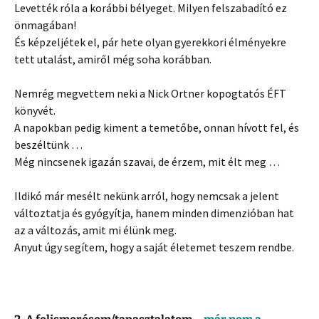
Levették róla a korábbi bélyeget. Milyen felszabadító ez
önmagában!
És képzeljétek el, pár hete olyan gyerekkori élményekre
tett utalást, amiről még soha korábban.
Nemrég megvettem neki a Nick Ortner kopogtatós ÉFT
könyvét.
A napokban pedig kiment a temetőbe, onnan hívott fel, és
beszéltünk …
Még nincsenek igazán szavai, de érzem, mit élt meg …
Ildikó már mesélt nekünk arról, hogy nemcsak a jelent
változtatja és gyógyítja, hanem minden dimenzióban hat
az a változás, amit mi élünk meg.
Anyut úgy segítem, hogy a saját életemet teszem rendbe.