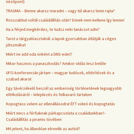
nézőpont)
TRAUMA – Benne akarsz maradni – vagy túl akarsz lenni rajta?
Rosszabbul voltál családállítás után? Ennek nem kellene így lennie!
Ha a férjed megkérdez, te tudsz neki tanácsot adni?
Tarot a tárgyalóasztalnál: a lapok gyorsabban átlátják a céges
játszmákat
Miért ne add oda önként a DNS-edet?
Mikor hasznos a panaszkodás? Amikor oldás lesz belőle
UFO-konferencián jártam – magyar tudósok, eltérítések és a
szabad akarat
Egy távérzékelő beszél az emberiség történetének legnagyobb
eltitkolásáról – leleplezés és felkavaró tartalom
Kopogtass velem az ellenállásodra! ÉFT videó és kopogtatás
Miért nincs a férfiaknak párkapcsolata a családunkban?-
Családállítás a piramis tövében
Mit jelent, ha állandóan elromlik az autód?