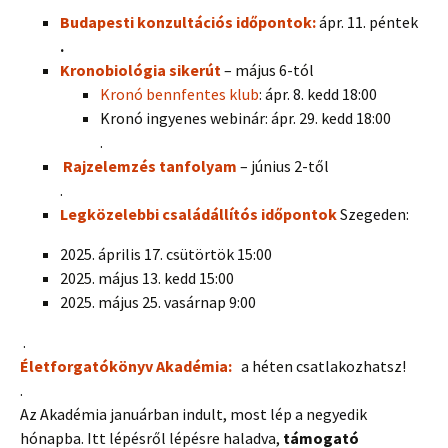
Budapesti konzultációs időpontok:
ápr. 11. péntek
.
Kronobiológia sikerút
– május 6-tól
Kronó bennfentes klub
: ápr. 8. kedd 18:00
Kronó ingyenes webinár: ápr. 29. kedd 18:00
.
Rajzelemzés tanfolyam
– június 2-től
.
Legközelebbi családállítós időpontok
Szegeden:
2025. április 17. csütörtök 15:00
2025. május 13. kedd 15:00
2025. május 25. vasárnap 9:00
.
Életforgatókönyv Akadémia:
a héten csatlakozhatsz!
.
Az Akadémia januárban indult, most lép a negyedik
hónapba. Itt lépésről lépésre haladva,
támogató