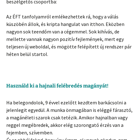
beszélgetős csoportba:
Az ÉFT tanfolyamról emlékezhettek rá, hogy a válás
küszöbén állok, és kripta hangulat van itthon. Eközben
nagyon sok teendőm van a cégemmel. Sok kihívás, de
mellette vannak nagyon pozitív fejlemények, mert egy
teljesen új weboldal, és mögötte felépített új rendszer pár
héten belül startol.
Használd ki a hajnali felébredés magányát!
Ha belegondolok, 9 évvel ezelőtt kezdtem barkácsolni a
jelenlegit egyedül. A munka önmagában is eléggé fárasztó,
a magánéleti szarok csak tetézik. Amikor hajnalban vagy
reggel megébredek, akkor elég szorongató érzés van a
fejemben, szívemben.