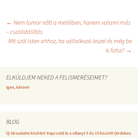
w
e
t
i
i
b
e
l
t
o
r
t
o
e
Bejegyzés
←
Nem tumor nőtt a mellében, hanem valami más
e
k
s
r
t
– családállítás
)
Mit szól Isten ahhoz, ha vállalkozó leszel és még be
navigáció
is futsz?
→
ELKÜLDJEM NEKED A FELISMERÉSEIMET?
Igen, kérem!
BLOG
Új társadalmi kísérlet: Kapcsold le a villanyt 5 és 10 között! (érdekes