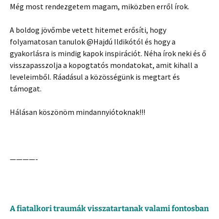
Még most rendezgetem magam, miközben erről írok.
A boldog jövőmbe vetett hitemet erősíti, hogy
folyamatosan tanulok @Hajdú Ildikótól és hogy a
gyakorlásra is mindig kapok inspirációt. Néha írok neki és ő
visszapasszolja a kopogtatós mondatokat, amit kihall a
leveleimből. Ráadásul a közösségünk is megtart és
támogat.
Hálásan köszönöm mindannyiótoknak!!!
————-
A fiatalkori traumák visszatartanak valami fontosban