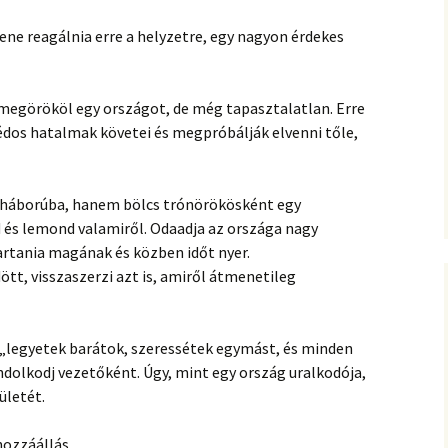
ene reagálnia erre a helyzetre, egy nagyon érdekes
i megörököl egy országot, de még tapasztalatlan. Erre
dos hatalmak követei és megpróbálják elvenni tőle,
 háborúba, hanem bölcs trónörökösként egy
 és lemond valamiről. Odaadja az országa nagy
tartania magának és közben időt nyer.
t, visszaszerzi azt is, amiről átmenetileg
 „legyetek barátok, szeressétek egymást, és minden
dolkodj vezetőként. Úgy, mint egy ország uralkodója,
ületét.
hozzáállás.