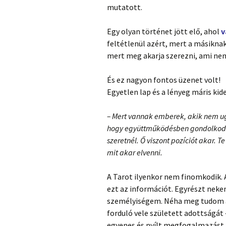
mutatott.
Egy olyan történet jött elő, ahol
v
feltétlenül azért, mert a másikna
mert meg akarja szerezni, ami nem
És ez nagyon fontos üzenet volt!
Egyetlen lap és a lényeg máris kide
– Mert vannak emberek, akik nem ug
hogy együttműködésben gondolkodsz.
szeretnél. Ő viszont pozíciót akar. T
mit akar elvenni.
A Tarot ilyenkor nem finomkodik.
ezt az információt. Egyrészt neke
személyiségem. Néha meg tudom á
forduló vele született adottságát 
egyenes és nyílt megfogalmazást