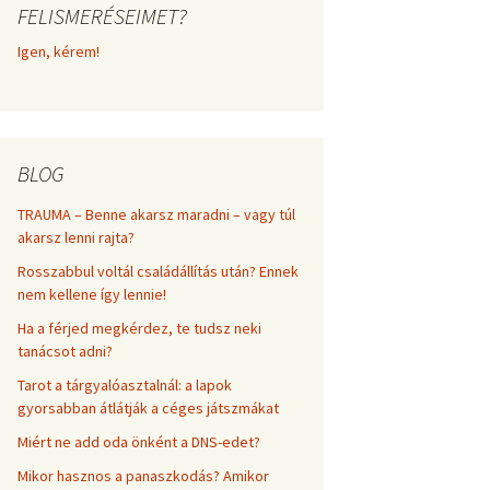
FELISMERÉSEIMET?
frekvenciákkal
Korlátozó hiedelmek a
testsúly, elhízás, evés, …
Igen, kérem!
AZ ÉLET DOLGAI
témakörében
RÖVIDEN
BLOG
TRAUMA – Benne akarsz maradni – vagy túl
akarsz lenni rajta?
Rosszabbul voltál családállítás után? Ennek
nem kellene így lennie!
Ha a férjed megkérdez, te tudsz neki
tanácsot adni?
Tarot a tárgyalóasztalnál: a lapok
gyorsabban átlátják a céges játszmákat
Miért ne add oda önként a DNS-edet?
Mikor hasznos a panaszkodás? Amikor