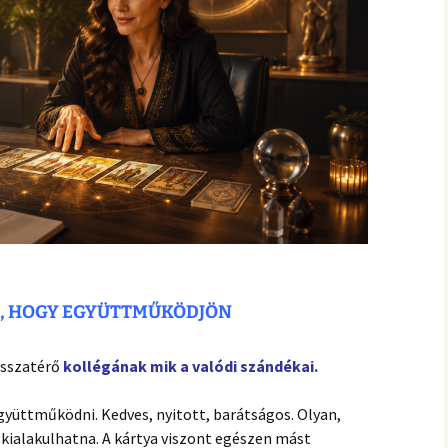
N, HOGY EGYÜTTMŰKÖDJÖN
visszatérő
kollégának mik a valódi szándékai.
együttműködni. Kedves, nyitott, barátságos. Olyan,
s kialakulhatna. A kártya viszont egészen mást