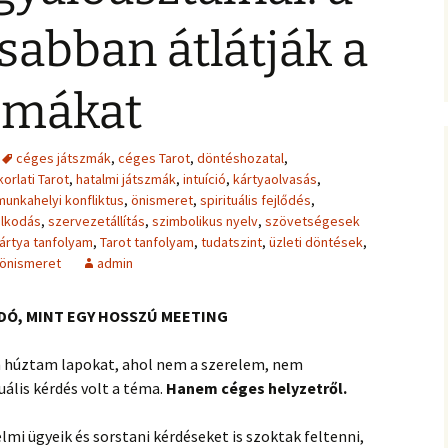
jesztő
ítás –
felismeréseimet és
MIRE RÁJÖTTEM 5.
Ítélkezőlap – segédlet a
eseteimet?
ÉFT esetek 4.
sabban átlátják a
)
VETÍTÉS –
módszerhez
Ingás Lélekállítás
ával –
M
tanfolyam
Általános Szerződési
ÉFT esetek –
Feltételek
tanítványoktól
szmákat
ALKOZÁS
élelem,
K
 harag
Vegyes esetek
 elemzés
e
céges játszmák
,
céges Tarot
,
döntéshozatal
,
orlati Tarot
,
hatalmi játszmák
Alternatív megoldások
,
intuíció
,
kártyaolvasás
,
ia –
Kronobiológiai
problémákra
munkahelyi konfliktus
,
önismeret
,
spirituális fejlődés
,
iológia
számolóprogram
olkodás
,
szervezetállítás
,
szimbolikus nyelv
,
szövetségesek
k
Kronobiológiai esetek
kártya tanfolyam
,
Tarot tanfolyam
,
tudatszint
,
üzleti döntések
,
E – 4
 önismeret
admin
ANFOLYAM
FASTER EFT esetek
s
 tudatszintek
Ügyfelek meséi
DÓ, MINT EGY HOSSZÚ MEETING
GYEREKBAJOK
A saját mesém
 húztam lapokat, ahol nem a szerelem, nem
uális kérdés volt a téma.
Hanem céges helyzetről.
ÍTÁST!
Megvásárolható
lmi ügyeik és sorstani kérdéseket is szoktak feltenni,