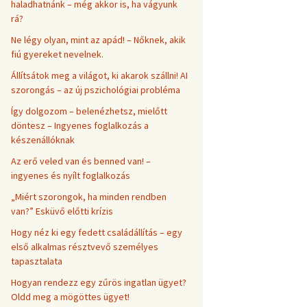
haladhatnánk – még akkor is, ha vágyunk
rá?
Ne légy olyan, mint az apád! – Nőknek, akik
fiú gyereket nevelnek.
Állítsátok meg a világot, ki akarok szállni! AI
szorongás – az új pszichológiai probléma
Így dolgozom – belenézhetsz, mielőtt
döntesz – Ingyenes foglalkozás a
készenállóknak
Az erő veled van és benned van! –
ingyenes és nyílt foglalkozás
„Miért szorongok, ha minden rendben
van?” Esküvő előtti krízis
Hogy néz ki egy fedett családállítás – egy
első alkalmas résztvevő személyes
tapasztalata
Hogyan rendezz egy zűrös ingatlan ügyet?
Oldd meg a mögöttes ügyet!