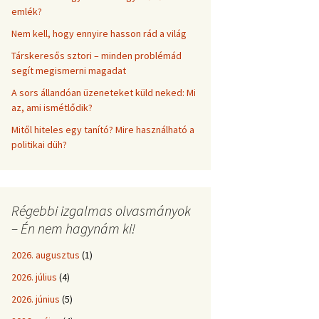
emlék?
Nem kell, hogy ennyire hasson rád a világ
Társkeresős sztori – minden problémád
segít megismerni magadat
A sors állandóan üzeneteket küld neked: Mi
az, ami ismétlődik?
Mitől hiteles egy tanító? Mire használható a
politikai düh?
Régebbi izgalmas olvasmányok
– Én nem hagynám ki!
2026. augusztus
(1)
2026. július
(4)
2026. június
(5)