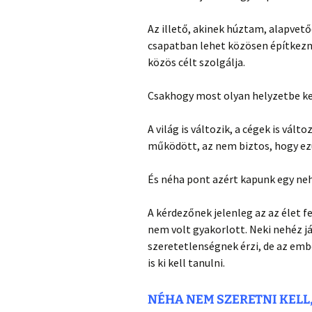
Az illető, akinek húztam, alapve
csapatban lehet közösen építkezni
közös célt szolgálja.
Csakhogy most olyan helyzetbe ker
A világ is változik, a cégek is vá
működött, az nem biztos, hogy ez
És néha pont azért kapunk egy ne
A kérdezőnek jelenleg az az élet f
nem volt gyakorlott. Neki nehéz 
szeretetlenségnek érzi, de az emb
is ki kell tanulni.
NÉHA NEM SZERETNI KELL