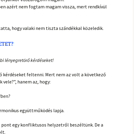
cben azért nem fogtam magam vissza, mert rendkívül
tta, hogy valaki nem tiszta szándékkal közeledik.
ETET?
bi lényegretörő kérdéseket!
ó kérdéseket feltenni. Mert nem az volt a következő
k vele?”, hanem az, hogy:
edben?
harmonikus együttműködés lapja.
 pont egy konfliktusos helyzetről beszéltünk. De a
lt.