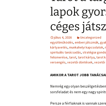
Ingás Közvetítés
ÉFT ismeretter
Ingás Sorstiszt
NÉGY KÉRDÉS – írások
írások 2.
esetek
A
lapok gyor
(ítéleteink megfordítása
INGÁS KÖZ
Ingás Lélekállítás
Lélekállítás ing
TANFOLYA
esetek
MÁTRIXENERGETIKA
céges ját
ÉLETFORGATÓKÖNYV
ÉFT FOGL
SOROZAT f
BACH VIRÁGESSZENCIÁ
szorongás,
KRONOBIOLÓGIA
Kronobiológiai
elengedés
július 4, 2026
Uncategorized
rendelése
együttműködés
ACCESS
,
emberi játszmák
,
gyak
TAROT kártya
CONSCIOUSNESS
Kronobiológ
kártyavetés
,
munkahelyi kapcsolatok
,
(sorselemzés és
(hozzáférés a
További kronob
tanfolyam
spirituális tanácsadás
,
stratégiai gond
problémafeltárás)
tudatossághoz)
írások és videó
felismerése
,
tarot
,
tarot kártya
,
tarot 
BYRON KATI
versengés
,
vezetői döntések
,
vezetői
FELOLDÁS JÁTÉK
ELENGEDÉS
KÉRDÉS T
RAJZELEMZÉS
MESE – problémafeltárá
Tünetek és
AMIKOR A TAROT JOBB TANÁCSA
mesével
korrekciója
TUDATFORMATTÁLÁS
Nemrég egy olyan beszélgetésben
TANULJ
sorsfeladat és nem egy nagy spirit
CSALÁDÁLL
Online is
Persze a férfiaknak is vannak szere