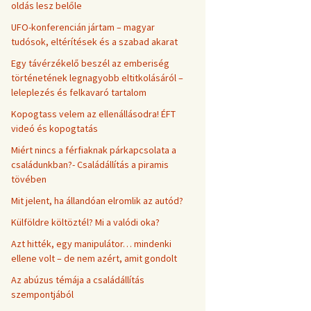
oldás lesz belőle
UFO-konferencián jártam – magyar
tudósok, eltérítések és a szabad akarat
Egy távérzékelő beszél az emberiség
történetének legnagyobb eltitkolásáról –
leleplezés és felkavaró tartalom
Kopogtass velem az ellenállásodra! ÉFT
videó és kopogtatás
Miért nincs a férfiaknak párkapcsolata a
családunkban?- Családállítás a piramis
tövében
Mit jelent, ha állandóan elromlik az autód?
Külföldre költöztél? Mi a valódi oka?
Azt hitték, egy manipulátor… mindenki
ellene volt – de nem azért, amit gondolt
Az abúzus témája a családállítás
szempontjából