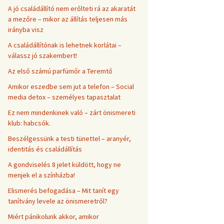
A jó családállító nem erőlteti rá az akaratát
a mezőre – mikor az állítás teljesen más
irányba visz
A családállítónak is lehetnek korlátai –
válassz jó szakembert!
Az első számú parfümőr a Teremtő
Amikor eszedbe sem jut a telefon – Social
media detox – személyes tapasztalat
Ez nem mindenkinek való – zárt önismereti
klub: habcsók.
Beszélgessünk a testi tünettel – aranyér,
identitás és családállítás
A gondviselés 8 jelet küldött, hogy ne
menjek el a színházba!
Elismerés befogadása – Mit tanít egy
tanítvány levele az önismeretről?
Miért pánikolunk akkor, amikor