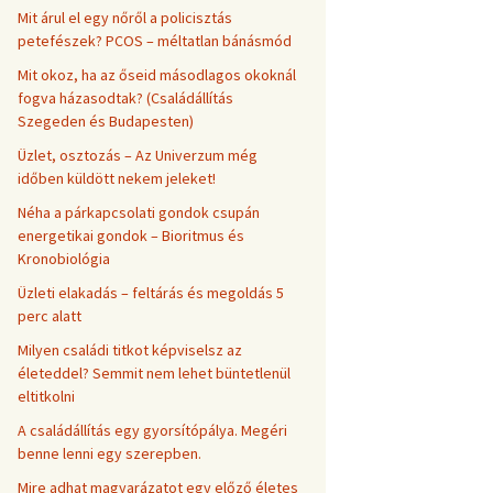
Mit árul el egy nőről a policisztás
petefészek? PCOS – méltatlan bánásmód
Mit okoz, ha az őseid másodlagos okoknál
fogva házasodtak? (Családállítás
Szegeden és Budapesten)
Üzlet, osztozás – Az Univerzum még
időben küldött nekem jeleket!
Néha a párkapcsolati gondok csupán
energetikai gondok – Bioritmus és
Kronobiológia
Üzleti elakadás – feltárás és megoldás 5
perc alatt
Milyen családi titkot képviselsz az
életeddel? Semmit nem lehet büntetlenül
eltitkolni
A családállítás egy gyorsítópálya. Megéri
benne lenni egy szerepben.
Mire adhat magyarázatot egy előző életes