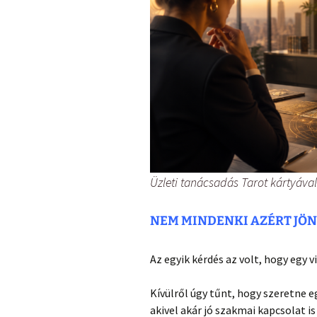
Üzleti tanácsadás Tarot kártyával
NEM MINDENKI AZÉRT JÖ
Az egyik kérdés az volt, hogy egy 
Kívülről úgy tűnt, hogy szeretne 
akivel akár jó szakmai kapcsolat i