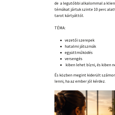
de a legutóbbi alkalommal a klien
témákat jártuk szinte 10 perc ala
tarot kártyáttól.
TÉMA:
vezetői szerepek
hatalmi játszmák
együttműködés
versengés
kiben lehet bízni, és kiben 
És közben megint kiderült számo
lenni, ha az ember jól kérdez.