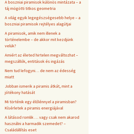
A boszniai piramisok különös mintázata – a
táj mögötti titkos geometria
A világ egyik legegészségesebb helye – a
boszniai piramisok rejtélyes alagútjai
A piramisok, amik nem illenek a
történelembe – de akkor mit kezdjünk
velük?
Amiért az életed hirtelen megváltozhat –
megszállók, entitások és ingázás
Nem tud lefogyni… de nem az édesség
miatt
Jobban ismerik a piramis átkát, mint a
jótékony hatását
Mi történik egy élőlénnyel a piramisban?
Kísérletek a piramis energiájával
A látásod romlik … vagy csak nem akarod
használni a harmadik szemedet? –
Családállítás eset