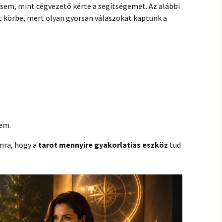
hanganyagok – régebbi
sem, mint cégvezető kérte a segítségemet. Az alábbi
foglalkozások
tt körbe, mert olyan gyorsan válaszokat kaptunk a
nem.
mra, hogy a
tarot mennyire gyakorlatias eszköz
tud