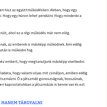
tően hisz az együttműködésben. Abban, hogy egy
. Hogy egy húron lehet pendülni. Hogy mindenki a
ült, ahol ez a régi működés már nem elég.
ltoznak, az emberek is másképp működnek. Ami eddig
után is működni fog.
héz embert, hogy megtanuljunk másképp viselkedni.
eladata, hogy valami olyas mit csináljon, amiben eddig
játszmázni. Ő a játszmát gonoszságnak, bosszúnak,
eri kapcsolatokban a játszmázás is benne van és ezt
, HANEM TÁRGYALNI