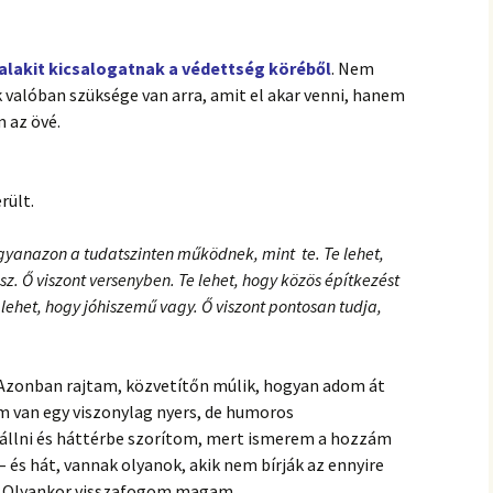
alakit kicsalogatnak a védettség köréből
. Nem
k valóban szüksége van arra, amit el akar venni, hanem
 az övé.
rült.
yanazon a tudatszinten működnek, mint te. Te lehet,
 Ő viszont versenyben. Te lehet, hogy közös építkezést
e lehet, hogy jóhiszemű vagy. Ő viszont pontosan tudja,
 Azonban rajtam, közvetítőn múlik, hogyan adom át
m van egy viszonylag nyers, de humoros
llni és háttérbe szorítom, mert ismerem a hozzám
– és hát, vannak olyanok, akik nem bírják az ennyire
. Olyankor visszafogom magam.