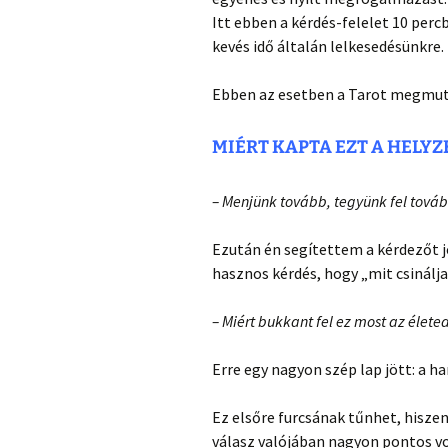
Itt ebben a kérdés-felelet 10 per
kevés idő általán lelkesedésünkre.
Ebben az esetben a Tarot megmuta
MIÉRT KAPTA EZT A HELYZ
– Menjünk tovább, tegyünk fel továb
Ezután én segítettem a kérdezőt j
hasznos kérdés, hogy „mit csinálja
– Miért bukkant fel ez most az élet
Erre egy nagyon szép lap jött: a 
Ez elsőre furcsának tűnhet, hiszen
válasz valójában nagyon pontos vo