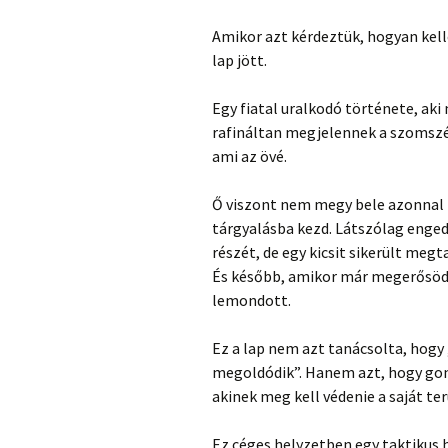
Amikor azt kérdeztük, hogyan kell
lap jött.
Egy fiatal uralkodó története, ak
rafináltan megjelennek a szomszé
ami az övé.
Ő viszont nem megy bele azonnal
tárgyalásba kezd. Látszólag enged
részét, de egy kicsit sikerült meg
És később, amikor már megerősödöt
lemondott.
Ez a lap nem azt tanácsolta, hogy
megoldódik”. Hanem azt, hogy gon
akinek meg kell védenie a saját ter
Ez céges helyzetben egy taktikus 