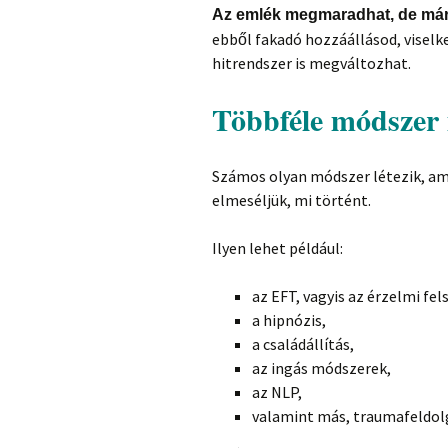
Az emlék megmaradhat, de már
ebből fakadó hozzáállásod, viselk
hitrendszer is megváltozhat.
Többféle módszer i
Számos olyan módszer létezik, amel
elmeséljük, mi történt.
Ilyen lehet például:
az EFT, vagyis az érzelmi fe
a hipnózis,
a családállítás,
az ingás módszerek,
az NLP,
valamint más, traumafeldol