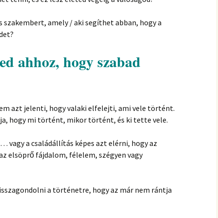
s szakembert, amely / aki segíthet abban, hogy a
edet?
ened ahhoz, hogy szabad
zt jelenti, hogy valaki elfelejti, ami vele történt.
a, hogy mi történt, mikor történt, és ki tette vele.
 … vagy a családállítás képes azt elérni, hogy az
z elsöprő fájdalom, félelem, szégyen vagy
isszagondolni a történetre, hogy az már nem rántja