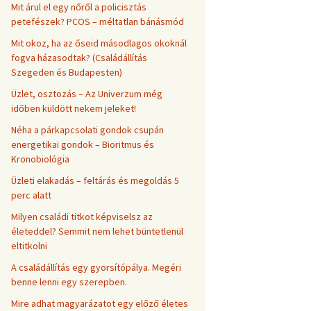
Mit árul el egy nőről a policisztás
petefészek? PCOS – méltatlan bánásmód
Mit okoz, ha az őseid másodlagos okoknál
fogva házasodtak? (Családállítás
Szegeden és Budapesten)
Üzlet, osztozás – Az Univerzum még
időben küldött nekem jeleket!
Néha a párkapcsolati gondok csupán
energetikai gondok – Bioritmus és
Kronobiológia
Üzleti elakadás – feltárás és megoldás 5
perc alatt
Milyen családi titkot képviselsz az
életeddel? Semmit nem lehet büntetlenül
eltitkolni
A családállítás egy gyorsítópálya. Megéri
benne lenni egy szerepben.
Mire adhat magyarázatot egy előző életes