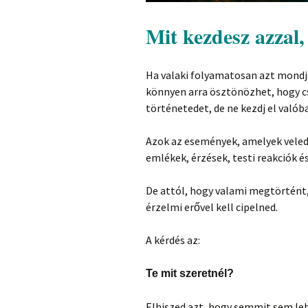
Mit kezdesz azzal,
Ha valaki folyamatosan azt mondj
könnyen arra ösztönözhet, hogy cs
történetedet, de ne kezdj el valób
Azok az események, amelyek veled
emlékek, érzések, testi reakciók 
De attól, hogy valami megtörtént
érzelmi erővel kell cipelned.
A kérdés az:
Te mit szeretnél?
Elhiszed azt, hogy semmit sem lehe