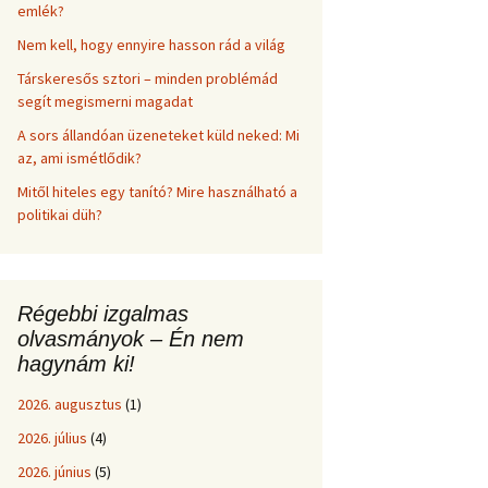
emlék?
Nem kell, hogy ennyire hasson rád a világ
Társkeresős sztori – minden problémád
segít megismerni magadat
A sors állandóan üzeneteket küld neked: Mi
az, ami ismétlődik?
Mitől hiteles egy tanító? Mire használható a
politikai düh?
Régebbi izgalmas
olvasmányok – Én nem
hagynám ki!
2026. augusztus
(1)
2026. július
(4)
2026. június
(5)