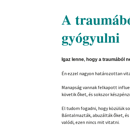
A traumából
gyógyulni
Igaz lenne, hogy a traumából n
Én ezzel nagyon határozottan vi
Manapság vannak felkapott influe
követik őket, és sokszor készpén
El tudom fogadni, hogy közülük s
Bántalmazták, abuzálták őket, és
valódi, ezen nincs mit vitatni.