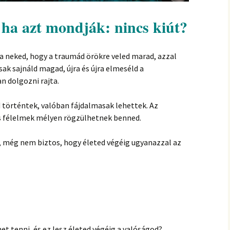
 ha azt mondják: nincs kiút?
a neked, hogy a traumád örökre veled marad, azzal
ak sajnáld magad, újra és újra elmeséld a
an dolgozni rajta.
 történtek, valóban fájdalmasak lehettek. Az
és félelmek mélyen rögzülhetnek benned.
, még nem biztos, hogy életed végéig ugyanazzal az
t tenni, és ez lesz életed végéig a valóságod?