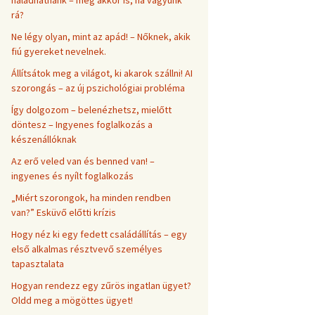
haladhatnánk – még akkor is, ha vágyunk
rá?
Ne légy olyan, mint az apád! – Nőknek, akik
fiú gyereket nevelnek.
Állítsátok meg a világot, ki akarok szállni! AI
szorongás – az új pszichológiai probléma
Így dolgozom – belenézhetsz, mielőtt
döntesz – Ingyenes foglalkozás a
készenállóknak
Az erő veled van és benned van! –
ingyenes és nyílt foglalkozás
„Miért szorongok, ha minden rendben
van?” Esküvő előtti krízis
Hogy néz ki egy fedett családállítás – egy
első alkalmas résztvevő személyes
tapasztalata
Hogyan rendezz egy zűrös ingatlan ügyet?
Oldd meg a mögöttes ügyet!