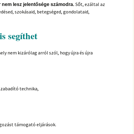
Sőt, ezáltal az
 nem lesz jelentősége számodra.
edésed, szokásaid, betegséged, gondolataid,
s segíthet
y nem kizárólag arról szól, hogy újra és újra
lszabadító technika,
gozást támogató eljárások.