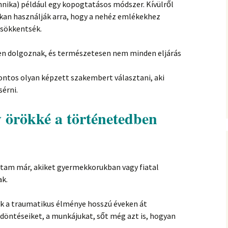
hnika) például egy kopogtatásos módszer. Kívülről
okan használják arra, hogy a nehéz emlékekhez
csökkentsék.
 dolgoznak, és természetesen nem minden eljárás
ontos olyan képzett szakembert választani, aki
sérni.
y örökké a történetedben
ztam már, akiket gyermekkorukban vagy fiatal
ak.
ek a traumatikus élménye hosszú éveken át
döntéseiket, a munkájukat, sőt még azt is, hogyan