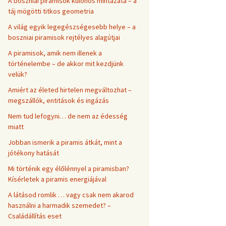
A boszniai piramisok különös mintázata – a
táj mögötti titkos geometria
A világ egyik legegészségesebb helye – a
boszniai piramisok rejtélyes alagútjai
A piramisok, amik nem illenek a
történelembe – de akkor mit kezdjünk
velük?
Amiért az életed hirtelen megváltozhat –
megszállók, entitások és ingázás
Nem tud lefogyni… de nem az édesség
miatt
Jobban ismerik a piramis átkát, mint a
jótékony hatását
Mi történik egy élőlénnyel a piramisban?
Kísérletek a piramis energiájával
A látásod romlik … vagy csak nem akarod
használni a harmadik szemedet? –
Családállítás eset