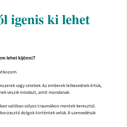
hanganyagok – régebbi
foglalkozások
 igenis ki lehet
em lehet kijönni?
tatkozom.
nszerek vagy celebek. Az emberek lelkesednek értük,
znek veszik mindazt, amit mondanak.
okan valóban súlyos traumákon mentek keresztül.
 borzasztó dolgok történtek velük. A szenvedésük