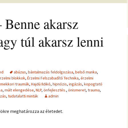
jesztő
ítás –
felismeréseimet és
MIRE RÁJÖTTEM 5.
Ítélkezőlap – segédlet a
eseteimet?
ÉFT esetek 4.
)
VETÍTÉS –
módszerhez
Ingás Lélekállítás
Benne akarsz
ával –
M
tanfolyam
Általános Szerződési
ÉFT esetek –
Feltételek
tanítványoktól
ALKOZÁS
élelem,
gy túl akarsz lenni
K
 harag
Vegyes esetek
 elemzés
e
Alternatív megoldások
ia –
Kronobiológiai
problémákra
iológia
számolóprogram
k
Kronobiológiai esetek
ed
abúzus
,
bántalmazás feldolgozása
,
belső munka
,
E – 4
ANFOLYAM
rzelmi blokkok
,
Érzelmi Felszabadító Technika
,
érzelmi
FASTER EFT esetek
rmekkori traumák
,
Hajdú Ildikó
,
hipnózis
,
ingázás
,
kopogtató
s
 tudatszintek
Ügyfelek meséi
sa
,
múlt elengedése
,
NLP
,
önfejlesztés.
,
önismeret
,
trauma
,
GYEREKBAJOK
ozás
,
tudatalatti minták
admin
A saját mesém
örökre meghatározza az életedet.
ÍTÁST!
Megvásárolható