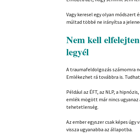
Vagy keresel egy olyan módszert é
múltad többé ne irányítsa a jelen
Nem kell elfelejt
legyél
A traumafeldolgozás számomra nem a
Emlékezhet rá továbbra is. Tudhatj
Például az ÉFT, az NLP, a hipnózis,
emlék mögött már nincs ugyanaz a
tehetetlenség.
Az ember egyszer csak képes úgy v
vissza ugyanabba az állapotba.