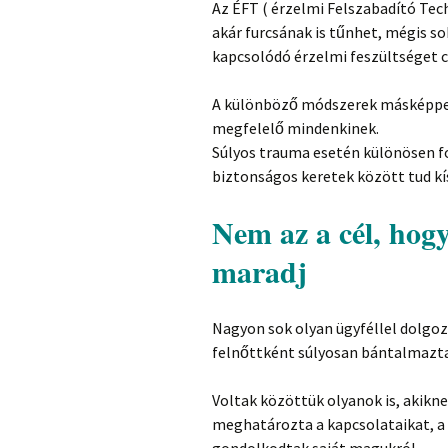
Az ÉFT ( érzelmi Felszabadító Tec
akár furcsának is tűnhet, mégis s
kapcsolódó érzelmi feszültséget 
A különböző módszerek másképpen
megfelelő mindenkinek.
Súlyos trauma esetén különösen f
biztonságos keretek között tud kí
Nem az a cél, hog
maradj
Nagyon sok olyan ügyféllel dolgo
felnőttként súlyosan bántalmazt
Voltak közöttük olyanok is, akikn
meghatározta a kapcsolataikat, a 
gondolkodtak saját magukról.