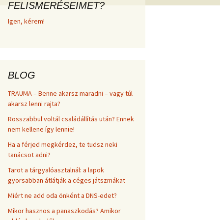
FELISMERÉSEIMET?
frekvenciákkal
Korlátozó hiedelmek a
Igen, kérem!
testsúly, elhízás, evés, …
AZ ÉLET DOLGAI
témakörében
RÖVIDEN
BLOG
TRAUMA – Benne akarsz maradni – vagy túl
akarsz lenni rajta?
Rosszabbul voltál családállítás után? Ennek
nem kellene így lennie!
Ha a férjed megkérdez, te tudsz neki
tanácsot adni?
Tarot a tárgyalóasztalnál: a lapok
gyorsabban átlátják a céges játszmákat
Miért ne add oda önként a DNS-edet?
Mikor hasznos a panaszkodás? Amikor