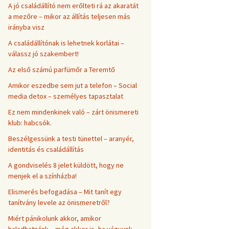
A jó családállító nem erőlteti rá az akaratát
a mezőre – mikor az állítás teljesen más
irányba visz
A családállítónak is lehetnek korlátai –
válassz jó szakembert!
Az első számú parfümőr a Teremtő
Amikor eszedbe sem jut a telefon – Social
media detox – személyes tapasztalat
Ez nem mindenkinek való – zárt önismereti
klub: habcsók.
Beszélgessünk a testi tünettel – aranyér,
identitás és családállítás
A gondviselés 8 jelet küldött, hogy ne
menjek el a színházba!
Elismerés befogadása – Mit tanít egy
tanítvány levele az önismeretről?
Miért pánikolunk akkor, amikor