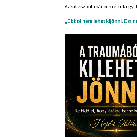
Azzal viszont már nem értek egyet,
„Ebből nem lehet kijönni. Ezt n