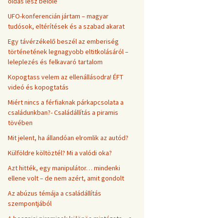
oldás lesz belőle
UFO-konferencián jártam – magyar
tudósok, eltérítések és a szabad akarat
Egy távérzékelő beszél az emberiség
történetének legnagyobb eltitkolásáról –
leleplezés és felkavaró tartalom
Kopogtass velem az ellenállásodra! ÉFT
videó és kopogtatás
Miért nincs a férfiaknak párkapcsolata a
családunkban?- Családállítás a piramis
tövében
Mit jelent, ha állandóan elromlik az autód?
Külföldre költöztél? Mi a valódi oka?
Azt hitték, egy manipulátor… mindenki
ellene volt – de nem azért, amit gondolt
Az abúzus témája a családállítás
szempontjából