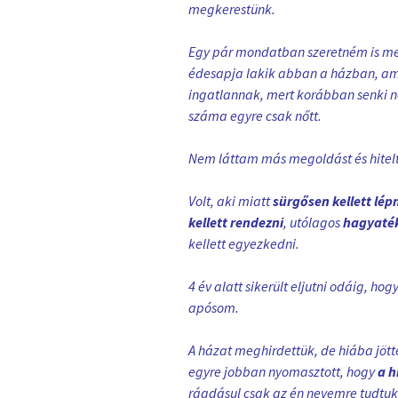
megkerestünk.
Egy pár mondatban szeretném is megí
édesapja lakik abban a házban, amit
ingatlannak, mert korábban senki ne
száma egyre csak nőtt.
Nem láttam más megoldást és hitelt 
Volt, aki miatt
sürgősen kellett lép
kellett rendezni
, utólagos
hagyaték
kellett egyezkedni.
4 év alatt sikerült eljutni odáig, h
apósom.
A házat meghirdettük, de hiába jöt
egyre jobban nyomasztott, hogy
a h
ráadásul csak az én nevemre tudtuk 