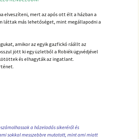
 elveszíteni, mert az após ott élt a házban a
em láttak más lehetőséget, mint megállapodni a
kat, amikor az egyik gazfickó ráállt az
szul jött ki egy üzletből a Robiék ügyvédjével
ötöttek és elhagyták az ingatlant.
rténet.
számolhassak a házeladás sikeréről és
mi sokkal messzebbre mutatott, mint ami miatt