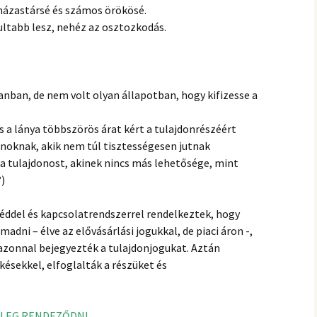
 házastársé és számos örökösé.
ltabb lesz, nehéz az osztozkodás.
anban, de nem volt olyan állapotban, hogy kifizesse a
 a lánya többszörös árat kért a tulajdonrészéért
noknak, akik nem túl tisztességesen jutnak
 a tulajdonost, akinek nincs más lehetősége, mint
?)
éddel és kapcsolatrendszerrel rendelkeztek, hogy
dni – élve az elővásárlási jogukkal, de piaci áron -,
k azonnal bejegyezték a tulajdonjogukat. Aztán
ésekkel, elfoglalták a részüket és
LEG RENDEZŐDNI