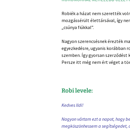
Robiék a házat nem szerették volna
mozgássérült élettársával, így n
„csúnya fiúkkal”.
Nagyon szerencsésnek érezték magu
egyezkedésre, ugyanis korábban ros
szemben. Így gyorsan szerződést k
Persze itt még nem ért véget a tö
Robi levele:
Kedves Ildi!
Nagyon vártam ezt a napot, hogy be
megköszönhessem a segítségedet, a