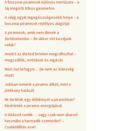
A boszniai piramisok különös mintázata – a
táj mögötti titkos geometria
A világ egyik legegészségesebb helye – a
boszniai piramisok rejtélyes alagútjai
A piramisok, amik nem illenek a
történelembe – de akkor mit kezdjünk
velük?
Amiért az életed hirtelen megváltozhat –
megszállók, entitások és ingázás
Nem tud lefogyni… de nem az édesség
miatt
Jobban ismerik a piramis átkát, mint a
jótékony hatását
Mi történik egy élőlénnyel a piramisban?
Kísérletek a piramis energiájával
A látásod romlik … vagy csak nem akarod
használni a harmadik szemedet? –
Családállítás eset