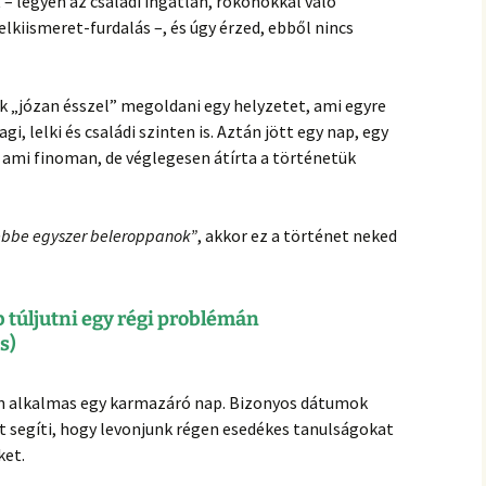
 – legyen az családi ingatlan, rokonokkal való
kiismeret-furdalás –, és úgy érzed, ebből nincs
ak „józan ésszel” megoldani egy helyzetet, ami egyre
i, lelki és családi szinten is. Aztán jött egy nap, egy
 ami finoman, de véglegesen átírta a történetük
ebbe egyszer beleroppanok”
, akkor ez a történet neked
túljutni egy régi problémán
s)
ten alkalmas egy karmazáró nap. Bizonyos dátumok
zt segíti, hogy levonjunk régen esedékes tanulságokat
ket.