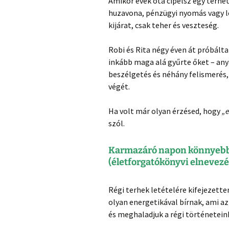
Amikor évek óta cipelsz egy terhet
huzavona, pénzügyi nyomás vagy lel
kijárat, csak teher és veszteség.
Robi és Rita négy éven át próbált
inkább maga alá gyűrte őket – anyag
beszélgetés és néhány felismerés,
végét.
Ha volt már olyan érzésed, hogy
„
szól.
Karmazáró napon könnyebb 
(életforgatókönyvi elnevezé
Régi terhek letételére kifejezet
olyan energetikával bírnak, ami a
és meghaladjuk a régi történetein