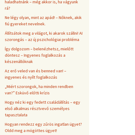
haladhatnánk – még akkor is, ha vágyunk
rá?
Ne légy olyan, mint az apád! – Nőknek, akik
fiú gyereket nevelnek.
Állítsátok meg a világot, ki akarok szállni! AI
szorongás – az új pszichológiai probléma
Így dolgozom – belenézhetsz, mielőtt
döntesz – Ingyenes foglalkozás a
készenállóknak
Az erő veled van és benned van! –
ingyenes és nyílt foglalkozás
„Miért szorongok, ha minden rendben
van?” Esküvő előtti krízis
Hogy néz ki egy fedett családállítás – egy
első alkalmas résztvevő személyes
tapasztalata
Hogyan rendezz egy zűrös ingatlan ügyet?
Oldd meg a mögöttes ügyet!