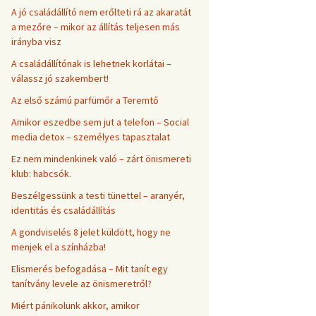
A jó családállító nem erőlteti rá az akaratát
a mezőre – mikor az állítás teljesen más
irányba visz
A családállítónak is lehetnek korlátai –
válassz jó szakembert!
Az első számú parfümőr a Teremtő
Amikor eszedbe sem jut a telefon – Social
media detox – személyes tapasztalat
Ez nem mindenkinek való – zárt önismereti
klub: habcsók.
Beszélgessünk a testi tünettel – aranyér,
identitás és családállítás
A gondviselés 8 jelet küldött, hogy ne
menjek el a színházba!
Elismerés befogadása – Mit tanít egy
tanítvány levele az önismeretről?
Miért pánikolunk akkor, amikor