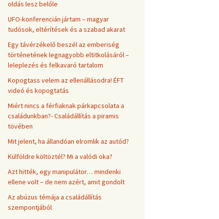
oldás lesz belőle
UFO-konferencián jártam – magyar
tudósok, eltérítések és a szabad akarat
Egy távérzékelő beszél az emberiség
történetének legnagyobb eltitkolásáról –
leleplezés és felkavaró tartalom
Kopogtass velem az ellenállásodra! ÉFT
videó és kopogtatás
Miért nincs a férfiaknak párkapcsolata a
családunkban?- Családállítás a piramis
tövében
Mit jelent, ha állandóan elromlik az autód?
Külföldre költöztél? Mi a valódi oka?
Azt hitték, egy manipulátor… mindenki
ellene volt – de nem azért, amit gondolt
Az abúzus témája a családállítás
szempontjából