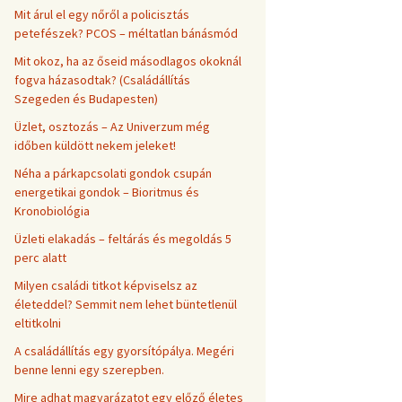
Mit árul el egy nőről a policisztás
petefészek? PCOS – méltatlan bánásmód
Mit okoz, ha az őseid másodlagos okoknál
fogva házasodtak? (Családállítás
Szegeden és Budapesten)
Üzlet, osztozás – Az Univerzum még
időben küldött nekem jeleket!
Néha a párkapcsolati gondok csupán
energetikai gondok – Bioritmus és
Kronobiológia
Üzleti elakadás – feltárás és megoldás 5
perc alatt
Milyen családi titkot képviselsz az
életeddel? Semmit nem lehet büntetlenül
eltitkolni
A családállítás egy gyorsítópálya. Megéri
benne lenni egy szerepben.
Mire adhat magyarázatot egy előző életes