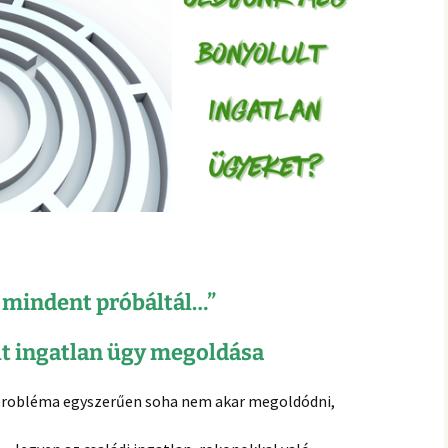
hanganyagok – régebbi
foglalkozások
 mindent próbáltál…”
lt ingatlan ügy megoldása
 probléma egyszerűen soha nem akar megoldódni,