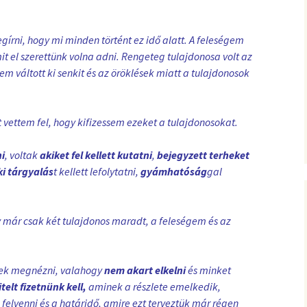
rni, hogy mi minden történt ez idő alatt. A feleségem
 el szerettünk volna adni. Rengeteg tulajdonosa volt az
m váltott ki senkit és az öröklések miatt a tulajdonosok
vettem fel, hogy kifizessem ezeket a tulajdonosokat.
ni
, voltak
akiket fel kellett kutatni
,
bejegyzett terheket
i tárgyalás
t kellett lefolytatni,
gyámhatóság
gal
ogy már csak két tulajdonos maradt, a feleségem és az
tek megnézni, valahogy
nem akart elkelni
és minket
itelt fizetnünk kell,
aminek a részlete emelkedik,
felvenni és a határidő, amire ezt terveztük már régen