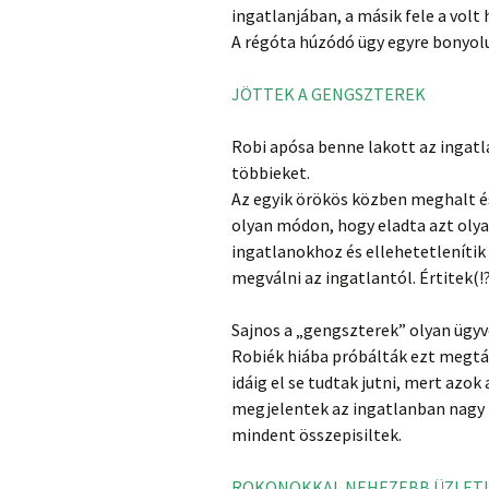
ingatlanjában, a másik fele a volt
A régóta húzódó ügy egyre bonyolu
JÖTTEK A GENGSZTEREK
Robi apósa benne lakott az ingatl
többieket.
Az egyik örökös közben meghalt és
olyan módon, hogy eladta azt olya
ingatlanokhoz és ellehetetlenítik
megválni az ingatlantól. Értitek(!
Sajnos a „gengszterek” olyan ügyv
Robiék hiába próbálták ezt megtáma
idáig el se tudtak jutni, mert azo
megjelentek az ingatlanban nagy k
mindent összepisiltek.
ROKONOKKAL NEHEZEBB ÜZLETI