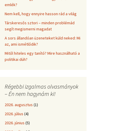
emlék?
Nem kell, hogy ennyire hasson rád a világ
Társkeresős sztori – minden problémád
segít megismerni magadat
A sors állandóan üzeneteket küld neked: Mi
az, ami ismétlődik?
Mitől hiteles egy tanító? Mire használható a
politikai düh?
Régebbi izgalmas olvasmányok
– Én nem hagynám ki!
2026. augusztus
(1)
2026. július
(4)
2026. június
(5)