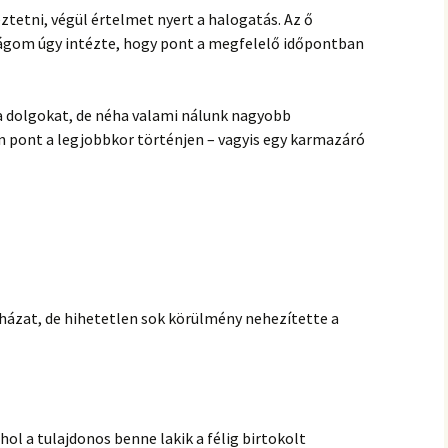
ztetni, végül értelmet nyert a halogatás. Az ő
ságom úgy intézte, hogy pont a megfelelő időpontban
 a dolgokat, de néha valami nálunk nagyobb
n pont a legjobbkor történjen – vagyis egy karmazáró
 házat, de hihetetlen sok körülmény nehezítette a
hol a tulajdonos benne lakik a félig birtokolt