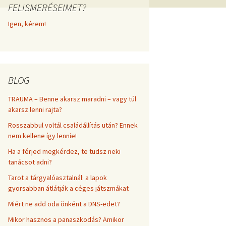
FELISMERÉSEIMET?
frekvenciákkal
Korlátozó hiedelmek a
testsúly, elhízás, evés, …
Igen, kérem!
AZ ÉLET DOLGAI
témakörében
RÖVIDEN
BLOG
TRAUMA – Benne akarsz maradni – vagy túl
akarsz lenni rajta?
Rosszabbul voltál családállítás után? Ennek
nem kellene így lennie!
Ha a férjed megkérdez, te tudsz neki
tanácsot adni?
Tarot a tárgyalóasztalnál: a lapok
gyorsabban átlátják a céges játszmákat
Miért ne add oda önként a DNS-edet?
Mikor hasznos a panaszkodás? Amikor