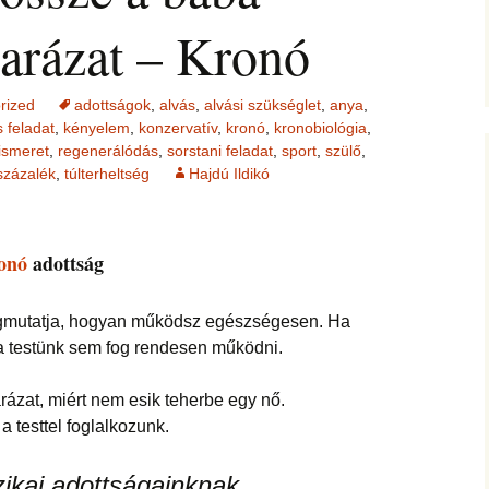
jesztő
ítás –
ság, pénz
felismerései
yarázat – Kronó
AMIRE RÁJÖTTEM 5.
Ítélkezőlap – segédlet a
ÉFT esetek 4.
eseteimet?
KÖZVETÍTÉS –
módszerhez
Ingás Lélekállítás
gával –
LYAM
tanfolyam
delmek a
Cikkek a fogyás
ÉFT esetek –
Általános Sz
ás, evés,
témakörében
tanítványoktól
Feltételek
rized
adottságok
,
alvás
,
alvási szükséglet
,
anya
,
IKA
en
OGLALKOZÁS
 feladat
,
kényelem
,
konzervatív
,
kronó
,
kronobiológia
,
T félelem,
ás, harag
Vegyes esetek
ismeret
,
regenerálódás
,
sorstani feladat
,
sport
,
szülő
,
i elemzés
ése
 százalék
,
túlterheltség
Hajdú Ildikó
K
Alternatív megoldások
lógia –
Kronobiológiai
problémákra
iológia
am
számolóprogram
ók
onó
adottság
Kronobiológiai esetek
KATIE – 4
S TANFOLYAM
FASTER EFT esetek
gmutatja, hogyan működsz egészségesen. Ha
 és tudatszintek
, a testünk sem fog rendesen működni.
ója
GYEREKBAJOK
Ügyfelek meséi
ázat, miért nem esik teherbe egy nő.
J
ÁLLÍTÁST!
A saját mesém
a testtel foglalkozunk.
s
Megvásárolható
ikai adottságainknak