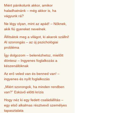
Miért pánikolunk akkor, amikor
haladhatnánk – még akkor is, ha
vágyunk rá?
Ne légy olyan, mint az apád! – Nőknek,
akik fiú gyereket nevelnek.
Állítsátok meg a világot, ki akarok szállni!
AI szorongás – az új pszichológiai
probléma
Így dolgozom – belenézhetsz, mielőtt
döntesz – Ingyenes foglalkozás a
készenállóknak
Az erő veled van és benned van! –
ingyenes és nyílt foglalkozás
„Miért szorongok, ha minden rendben
van?” Esküvő előtti krízis
Hogy néz ki egy fedett családállítás –
egy első alkalmas résztvevő személyes
tapasztalata