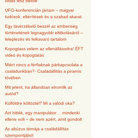
oldás lesz belőle
UFO-konferencián jártam – magyar
tudósok, eltérítések és a szabad akarat
Egy távérzékelő beszél az emberiség
történetének legnagyobb eltitkolásáról –
leleplezés és felkavaró tartalom
Kopogtass velem az ellenállásodra! ÉFT
videó és kopogtatás
Miért nincs a férfiaknak párkapcsolata a
családunkban?- Családállítás a piramis
tövében
Mit jelent, ha állandóan elromlik az
autód?
Külföldre költöztél? Mi a valódi oka?
Azt hitték, egy manipulátor… mindenki
ellene volt – de nem azért, amit gondolt
Az abúzus témája a családállítás
szempontjából