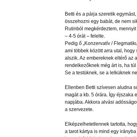
Betti és a párja szeretik egymás
összehozni egy babát, de nem sik
Rutinból megkérdeztem, mennyit 
– 4-5 órát – felelte.
Pedig ő „Konzervatív / Flegmatikus
ami többek között arra utal, hogy 
alszik. Az embereknek eltérő az a
rendelkezőknek még árt is, ha túl
Se a testüknek, se a lelküknek ne
Ellenben Betti szívesen aludna so
magát a kb. 5 órára. Így éjszaka 
napjába. Akkora alvási adósságot 
a szervezete.
Elképzelhetetlennek tartotta, hogy
a tarot kártya is mind egy irányba