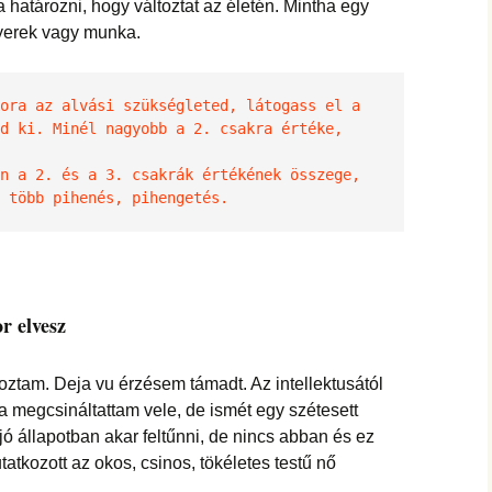
ja határozni, hogy változtat az életén. Mintha egy
 gyerek vagy munka.
Ha érdekel, hogy neked mekkora az alvási szükségleted, látogass el a 
d ki. Minél nagyobb a 2. csakra értéke, 
n a 2. és a 3. csakrák értékének összege, 
 több pihenés, pihengetés.
r elvesz
oztam. Deja vu érzésem támadt. Az intellektusától
Újra megcsináltattam vele, de ismét egy szétesett
jó állapotban akar feltűnni, de nincs abban és ez
tatkozott az okos, csinos, tökéletes testű nő