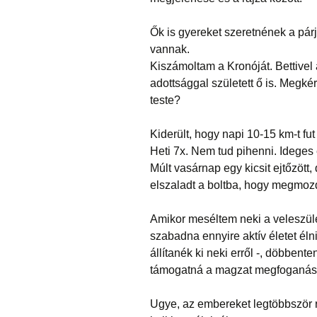
Ők is gyereket szeretnének a párj
vannak.
Kiszámoltam a Kronóját. Bettivel 
adottsággal született ő is. Megk
teste?
Kiderült, hogy napi 10-15 km-t fut
Heti 7x. Nem tud pihenni. Ideges
Múlt vasárnap egy kicsit ejtőzött, 
elszaladt a boltba, hogy megmoz
Amikor meséltem neki a veleszület
szabadna ennyire aktív életet élni
állítanék ki neki erről -, döbbent
támogatná a magzat megfoganás
Ugye, az embereket legtöbbször r