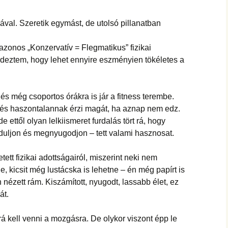
ával. Szeretik egymást, de utolsó pillanatban
azonos „Konzervatív = Flegmatikus” fizikai
érdeztem, hogy lehet ennyire eszményien tökéletes a
 és még csoportos órákra is jár a fitness terembe.
 és haszontalannak érzi magát, ha aznap nem edz.
de ettől olyan lelkiismeret furdalás tört rá, hogy
duljon és megnyugodjon – tett valami hasznosat.
ett fizikai adottságairól, miszerint neki nem
e, kicsit még lustácska is lehetne – én még papírt is
en nézett rám. Kiszámított, nyugodt, lassabb élet, ez
át.
á kell venni a mozgásra. De olykor viszont épp le