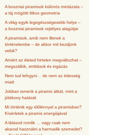
A boszniai piramisok különös mintázata –
a táj mögötti titkos geometria
A világ egyik legegészségesebb helye –
a boszniai piramisok rejtélyes alagútjai
A piramisok, amik nem illenek a
történelembe – de akkor mit kezdjünk
velük?
Amiért az életed hirtelen megváltozhat –
megszállók, entitások és ingázás
Nem tud lefogyni… de nem az édesség
miatt
Jobban ismerik a piramis átkát, mint a
jótékony hatását
Mi történik egy élőlénnyel a piramisban?
Kísérletek a piramis energiájával
A látásod romlik … vagy csak nem
akarod használni a harmadik szemedet?