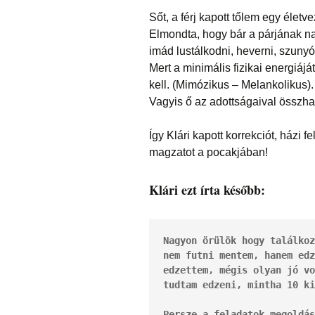
Sőt, a férj kapott tőlem egy életve
Elmondta, hogy bár a párjának na
imád lustálkodni, heverni, szunyóká
Mert a minimális fizikai energiáj
kell. (Mimózikus – Melankolikus). 
Vagyis ő az adottságaival összha
Így Klári kapott korrekciót, házi 
magzatot a pocakjában!
Klári ezt írta később:
Nagyon örülök hogy találkoz
nem futni mentem, hanem edz
edzettem, mégis olyan jó vo
tudtam edzeni, mintha 10 ki
Persze a feladatok megoldás