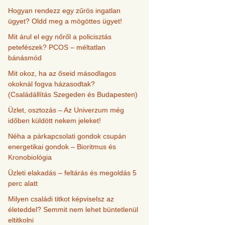
Hogyan rendezz egy zűrös ingatlan
ügyet? Oldd meg a mögöttes ügyet!
Mit árul el egy nőről a policisztás
petefészek? PCOS – méltatlan
bánásmód
Mit okoz, ha az őseid másodlagos
okoknál fogva házasodtak?
(Családállítás Szegeden és Budapesten)
Üzlet, osztozás – Az Univerzum még
időben küldött nekem jeleket!
Néha a párkapcsolati gondok csupán
energetikai gondok – Bioritmus és
Kronobiológia
Üzleti elakadás – feltárás és megoldás 5
perc alatt
Milyen családi titkot képviselsz az
életeddel? Semmit nem lehet büntetlenül
eltitkolni