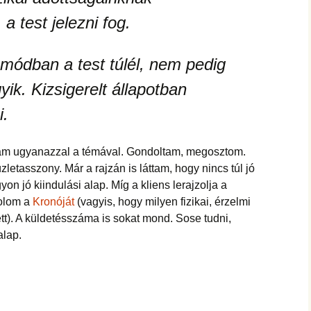
hanganyagok – régebbi
foglalkozások
a test jelezni fog.
ódban a test túlél, nem pedig
yik. Kizsigerelt állapotban
i.
ztam ugyanazzal a témával. Gondoltam, megosztom.
üzletasszony. Már a rajzán is láttam, hogy nincs túl jó
on jó kiindulási alap. Míg a kliens lerajzolja a
olom a
Kronóját
(vagyis, hogy milyen fizikai, érzelmi
tt). A küldetésszáma is sokat mond. Sose tudni,
alap.