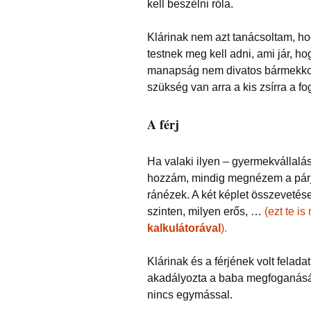
kell beszélni róla.
Klárinak nem azt tanácsoltam, ho
testnek meg kell adni, ami jár, hog
manapság nem divatos bármekkora
szükség van arra a kis zsírra a f
A férj
Ha valaki ilyen – gyermekvállalá
hozzám, mindig megnézem a párját 
ránézek. A két képlet összevetés
szinten, milyen erős, …
(ezt te i
kalkulátorával
).
Klárinak és a férjének volt felad
akadályozta a baba megfoganásá
nincs egymással.