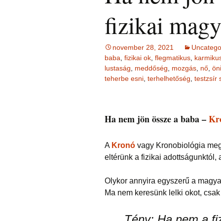
Ingás Közvetítés
HIEDELMEK
ÉFT ismeretter
Ingás Sorstiszt
bőség, gazdag
fizikai mag
NÉGY KÉRDÉS –
írások 2.
esetek
témakörében
írások (ítéleteink
INGÁS 
Ingás Lélekállítás
Öngyógyítás
megfordítása)
Lélekállítás in
TANFO
frekvenciákkal
esetek
Korlátozó hie
testsúly, elhíz
november 28, 2021
Uncatego
ÉLETFORGATÓKÖNYV
MÁTRIXENERGET
… témaköréb
ÉFT F
baba
,
fizikai ok
,
flegmatikus
,
karmikus
AZ ÉLET DOLGAI
SOROZA
RÖVIDEN
szorong
lustaság
,
meddőség
,
mozgás
,
nő
,
ön
KRONOBIOLÓGIA
BACH
Kronobiológia
elenged
teherbe esni
,
terhelhetőség
,
testzsír
VIRÁGESSZENCIÁ
rendelése
TAROT kártya
Kronobio
(sorselemzés és
ACCESS
További kronob
tanfoly
problémafeltárás)
CONSCIOUSNESS
írások és vide
Ha nem jön össze a baba –
Kr
(hozzáférés a
tudatossághoz)
BYRON 
FELOLDÁS JÁTÉK
KÉRDÉ
A
Kronó
vagy Kronobiológia me
ELENGEDÉS
RAJZELEMZÉS
Tünetek
eltérünk a fizikai adottságunktól
korrekci
MESE –
TUDATFORMATTÁLÁS
problémafeltárás
Olykor annyira egyszerű a magyar
mesével
TANUL
CSALÁD
Ma nem keresünk lelki okot, csak 
Online i
Tény:
Ha nem a fiz