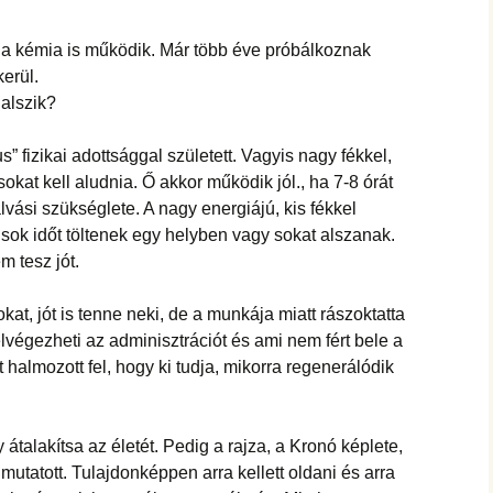
t, a kémia is működik. Már több éve próbálkoznak
erül.
alszik?
” fizikai adottsággal született. Vagyis nagy fékkel,
sokat kell aludnia. Ő akkor működik jól., ha 7-8 órát
lvási szükséglete. A nagy energiájú, kis fékkel
 sok időt töltenek egy helyben vagy sokat alszanak.
m tesz jót.
kat, jót is tenne neki, de a munkája miatt rászoktatta
elvégezheti az adminisztrációt és ami nem fért bele a
halmozott fel, hogy ki tudja, mikorra regenerálódik
 átalakítsa az életét. Pedig a rajza, a Kronó képlete,
 mutatott. Tulajdonképpen arra kellett oldani és arra