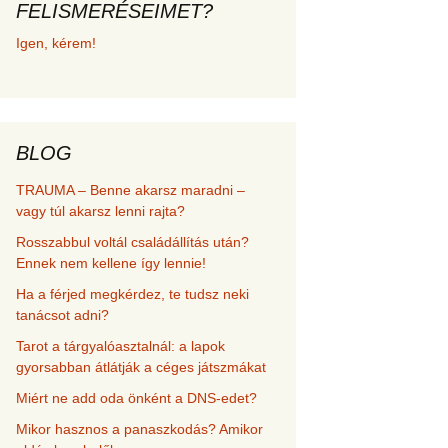
FELISMERÉSEIMET?
met és
Igen, kérem!
erződési
BLOG
TRAUMA – Benne akarsz maradni –
vagy túl akarsz lenni rajta?
Rosszabbul voltál családállítás után?
Ennek nem kellene így lennie!
Ha a férjed megkérdez, te tudsz neki
tanácsot adni?
Tarot a tárgyalóasztalnál: a lapok
gyorsabban átlátják a céges játszmákat
Miért ne add oda önként a DNS-edet?
Mikor hasznos a panaszkodás? Amikor