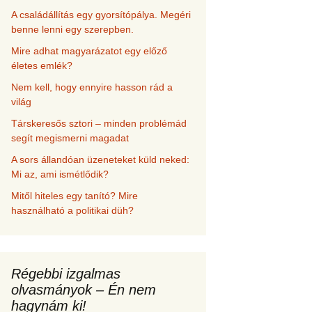
A családállítás egy gyorsítópálya. Megéri
benne lenni egy szerepben.
Mire adhat magyarázatot egy előző
életes emlék?
Nem kell, hogy ennyire hasson rád a
világ
Társkeresős sztori – minden problémád
segít megismerni magadat
A sors állandóan üzeneteket küld neked:
Mi az, ami ismétlődik?
Mitől hiteles egy tanító? Mire
használható a politikai düh?
Régebbi izgalmas
olvasmányok – Én nem
hagynám ki!