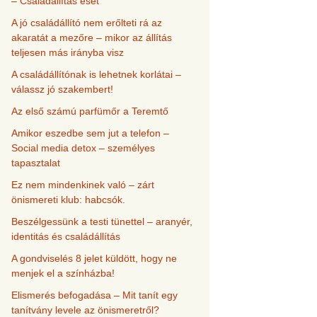
– Családállítás eset
A jó családállító nem erőlteti rá az
akaratát a mezőre – mikor az állítás
teljesen más irányba visz
A családállítónak is lehetnek korlátai –
válassz jó szakembert!
Az első számú parfümőr a Teremtő
Amikor eszedbe sem jut a telefon –
Social media detox – személyes
tapasztalat
Ez nem mindenkinek való – zárt
önismereti klub: habcsók.
Beszélgessünk a testi tünettel – aranyér,
identitás és családállítás
A gondviselés 8 jelet küldött, hogy ne
menjek el a színházba!
Elismerés befogadása – Mit tanít egy
tanítvány levele az önismeretről?