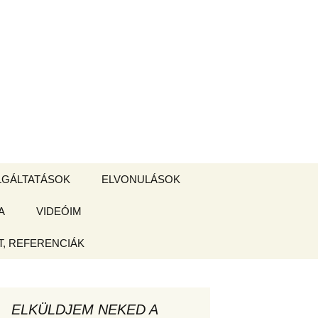
Keresés:
LGÁLTATÁSOK
ELVONULÁSOK
A
ZSIGE BOLT
VIDEÓIM
ELVONULÁS –
Magyarországon
, REFERENCIÁK
 tájékoztató
hogy
ELKÜLDJEM NEKED A
ked az új