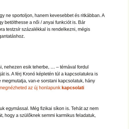
gy ne sportoljon, hanem kevesebbet és ritkábban. A
y betölthesse a női / anyai funkciót is. Bár
 testzsír százalékkal is rendelkezni, mégis
ogantatáshoz.
si, nehezen esik teherbe, … – témával fordul
is. A férj Kronó képletén túl a kapcsolatukra is
e megmutatja, van-e sorstani kapcsolatuk, hány
s megnézheted az új honlapunk
kapcsolati
atuk egymással. Még fizikai síkon is. Tehát az nem
t, hogy a szülőknek semmi karmikus feladatuk,