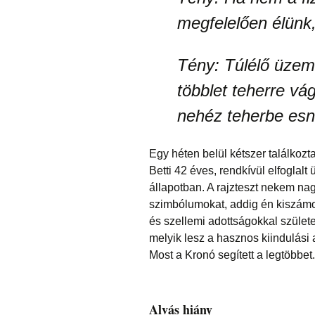
megfelelően élünk, 
Tény:
Túlélő üzemm
többlet teherre vág
nehéz teherbe esn
Egy héten belül kétszer találko
Betti 42 éves, rendkívül elfoglalt 
állapotban. A rajzteszt nekem nagy
szimbólumokat, addig én kiszám
és szellemi adottságokkal születe
melyik lesz a hasznos kiindulási 
Most a Kronó segített a legtöbbet.
Alvás hiány