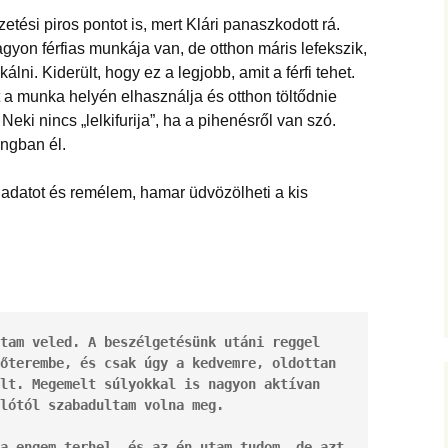
zetési piros pontot is, mert Klári panaszkodott rá.
gyon férfias munkája van, de otthon máris lefekszik,
lni. Kiderült, hogy ez a legjobb, amit a férfi tehet.
át a munka helyén elhasználja és otthon töltődnie
Neki nincs „lelkifurija”, ha a pihenésről van szó.
ngban él.
feladatot és remélem, hamar üdvözölheti a kis
tam veled. A beszélgetésünk utáni reggel 
őterembe, és csak úgy a kedvemre, oldottan 
lt. Megemelt súlyokkal is nagyon aktívan 
lótól szabadultam volna meg.
a engem terhel, és az én utam tudom, de azt 