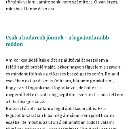
történik valami, amire senki nem számított. Olyan érzés,
mintha el lenne átkozva.
Csak a kudarcok jönnek – a legváratlanabb
módon
Amikor családállítás előtt az állítóval átbeszélem a
felállítandó problémáját, akkor nagyon figyelem a szavait
és mindent fölírok az előzetes beszélgetés során. Roland
esetében ezt az átkot is felírtam, bár nem gondoltam,
hogy ezzel fogunk majd foglalkozni, de hát ezt is
megemlítette és volt elég segítőm, ezért ezt is oda tettem
a lehetőségek közé.
Borzasztó volt hallani a legutóbbi kudarcát is. Ez a
legutóbbi váratlan hiba még álmában sem jutott volna
eszébe. De most is az utolsó pillanatban tudott valami