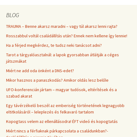
BLOG
TRAUMA – Benne akarsz maradni – vagy túl akarsz lenni rajta?
Rosszabbul voltál családállítás után? Ennek nem kellene így lennie!
Ha a férjed megkérdez, te tudsz neki tanácsot adni?
Tarot a tárgyalóasztalnál: a lapok gyorsabban átlátják a céges
játszmákat
Miért ne add oda önként a DNS-edet?
Mikor hasznos a panaszkodás? Amikor oldás lesz belőle
UFO-konferencián jártam – magyar tudósok, eltérítések és a
szabad akarat
Egy távérzékelő beszél az emberiség történetének legnagyobb
eltitkolásáról – leleplezés és felkavaró tartalom
Kopogtass velem az ellenállásodra! ÉFT videó és kopogtatás
Miért nincs a férfiaknak párkapcsolata a családunkban?-