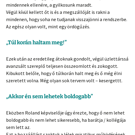
mindennek ellenére, a gyilkosunk maradt.
Végül kívül kellett őt is és a megszállóját is rakni a
mindenen, hogy soha ne tudjanak visszajönni a rendszerbe.
Az egész olyan volt, mint egy ördögűzés.
„Túl korán haltam meg!”
Ezek után az eredetileg átoknak gondolt, végül üzlettárssá
avanzsált szereplő teljesen összeomlott és zokogott.
Kibukott belőle, hogy ő túlkorán halt meg és ő még élni
szeretett volna. Még olyan sok tervem volt – kesergettt.
„Akkor én sem lehetek boldogabb”
Eközben Roland képviselője úgy érezte, hogy ő nem lehet
boldogabb és nem lehet sikeresebb, ha barátja / kollégája
sem lett az.
Ezt a hozzáállást szoktuk a lélek misztikus működésének