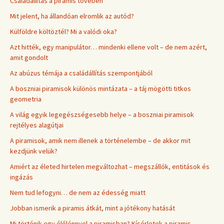
Családállítás a piramis tövében
Mit jelent, ha állandóan elromlik az autód?
Külföldre költöztél? Mi a valódi oka?
Azt hitték, egy manipulátor… mindenki ellene volt – de nem azért,
amit gondolt
Az abúzus témája a családállítás szempontjából
A boszniai piramisok különös mintázata – a táj mögötti titkos
geometria
A világ egyik legegészségesebb helye – a boszniai piramisok
rejtélyes alagútjai
A piramisok, amik nem illenek a történelembe – de akkor mit
kezdjünk velük?
Amiért az életed hirtelen megváltozhat – megszállók, entitások és
ingázás
Nem tud lefogyni… de nem az édesség miatt
Jobban ismerik a piramis átkát, mint a jótékony hatását
Mi történik egy élőlénnyel a piramisban? Kísérletek a piramis