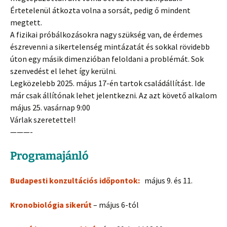
Értetelenül átkozta volna a sorsát, pedig ő mindent
megtett.
A fizikai próbálkozásokra nagy szükség van, de érdemes
észrevenni a sikertelenség mintázatát és sokkal rövidebb
úton egy másik dimenzióban feloldani a problémát. Sok
szenvedést el lehet így kerülni.
Legközelebb 2025. május 17-én tartok családállítást. Ide
már csak állítónak lehet jelentkezni. Az azt követő alkalom
május 25. vasárnap 9:00
Várlak szeretettel!
———-
Programajánló
Budapesti konzultációs időpontok:
május 9. és 11.
Kronobiológia sikerút
– május 6-tól