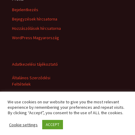
Bejelentkezés
Bejegyzések hírcsatorna
Hozzászólások hírcsatorna
WordPress Magyarország
Adatkezelési tájékoztató
Általános Szerződési
Feltételek
We use cookies on our website to give you the most relevant
experience by remembering your preferences and repeat visits.
By clicking “Accept”, you consent to the use of ALL the cookies.
Cookie settings
ACCEPT
Adatkezelési tájékoztató
Büszke üzemeltető: WordPress