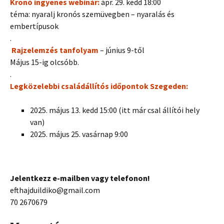
Kronó ingyenes webinár:
ápr. 29. kedd 18:00
téma: nyaralj kronós szemüvegben – nyaralás és
embertípusok
.
Rajzelemzés tanfolyam
– június 9-től
Május 15-ig olcsóbb.
.
Legközelebbi családállítós időpontok Szegeden:
2025. május 13. kedd 15:00 (itt már csal állítói hely
van)
2025. május 25. vasárnap 9:00
Jelentkezz e-mailben vagy telefonon!
efthajduildiko@gmail.com
70 2670679