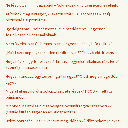
Ne légy olyan, mint az apád! – Nőknek, akik fiú gyereket nevelnek.
Állítsátok meg a világot, ki akarok szállni! AI szorongás – az új
pszichológiai probléma
Így dolgozom – belenézhetsz, mielőtt döntesz – Ingyenes
foglalkozás a készenállóknak
Az erő veled van és benned van! – ingyenes és nyílt foglalkozás
„Miért szorongok, ha minden rendben van?” Esküvő előtti krízis
Hogy néz ki egy fedett családállítás – egy első alkalmas résztvevő
személyes tapasztalata
Hogyan rendezz egy zűrös ingatlan ügyet? Oldd meg a mögöttes
ügyet!
Mit árul el egy nőről a policisztás petefészek? PCOS – méltatlan
bánásmód
Mit okoz, ha az őseid másodlagos okoknál fogva házasodtak?
(Családállítás Szegeden és Budapesten)
Üzlet, osztozás – Az Univerzum még időben küldött nekem jeleket!