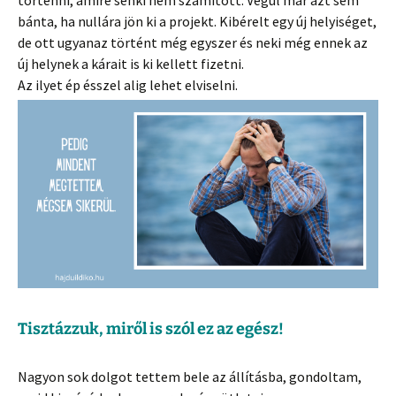
történni, amire senki nem számított. Végül már azt sem
bánta, ha nullára jön ki a projekt. Kibérelt egy új helyiséget,
de ott ugyanaz történt még egyszer és neki még ennek az
új helynek a kárait is ki kellett fizetni.
Az ilyet ép ésszel alig lehet elviselni.
Tisztázzuk, miről is szól ez az egész!
Nagyon sok dolgot tettem bele az állításba, gondoltam,