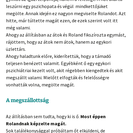
leszúrni egy pszichopata és végül mindkettőjüket
megölte. Annak idején ez nagyon megviselte Rolandot. Azt
hitte, már túltette magát ezen, de ezek szerint volt itt
még valami.
Ahogy az állításban az átok és Roland fikszírozta egymást,
rájöttem, hogy az átok nem átok, hanem az egykori
üzlettárs.
Ahogy haladtunk előre, kiderítettük, hogy a támadó
teljesen benézett valamit. Egyébként ő egy egykori
pszichiátriai kezelt volt, akit régebben kiengedtek és akit
megszállt valami. Mielőtt elfogták és felelősségre
vonhatták volna, megölte magát.
A megszállottság
Az állításban sem tudta, hogy ki is ő.
Most éppen
Rolandnak képzelte magát.
Sok találékonysággal próbáltam őt elküldeni, de