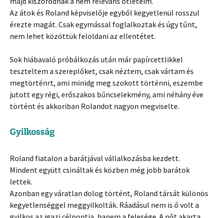
majd kiszóródnak a nem releváns ötleteim.
Az átok és Roland képviselője egyből kegyetlenül rosszul
érezte magát. Csak egymással foglalkoztak és úgy tűnt,
nem lehet közöttük feloldani az ellentétet.
Sok hiábavaló próbálkozás után már papírcettlikkel
teszteltem a szereplőket, csak néztem, csak vártam és
megtörténrt, ami minidg meg szokott történni, eszembe
jutott egy régi, erőszakos bűncselekmény, ami néhány éve
történt és akkoriban Rolandot nagyon megviselte.
Gyilkosság
Roland fiatalon a barátjával vállalkozásba kezdett.
Mindent együtt csináltak és közben még jobb barátok
lettek.
Azonban egy váratlan dolog történt, Roland társát különös
kegyetlenséggel meggyilkolták. Ráadásul nem is ő volt a
gyilkos az igazi célpontja, hanem a felesége. A nőt akarta