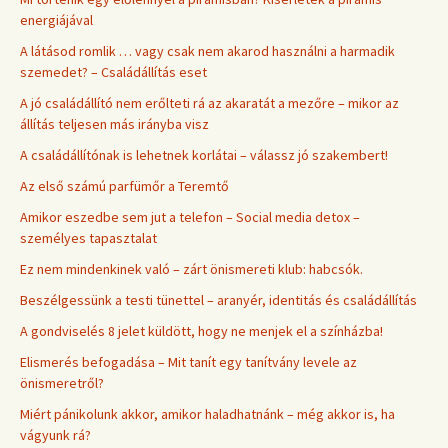
energiájával
A látásod romlik … vagy csak nem akarod használni a harmadik
szemedet? – Családállítás eset
A jó családállító nem erőlteti rá az akaratát a mezőre – mikor az
állítás teljesen más irányba visz
A családállítónak is lehetnek korlátai – válassz jó szakembert!
Az első számú parfümőr a Teremtő
Amikor eszedbe sem jut a telefon – Social media detox –
személyes tapasztalat
Ez nem mindenkinek való – zárt önismereti klub: habcsók.
Beszélgessünk a testi tünettel – aranyér, identitás és családállítás
A gondviselés 8 jelet küldött, hogy ne menjek el a színházba!
Elismerés befogadása – Mit tanít egy tanítvány levele az
önismeretről?
Miért pánikolunk akkor, amikor haladhatnánk – még akkor is, ha
vágyunk rá?