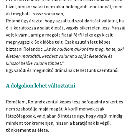
hívni, amikor valaki nem akar boldogabb lenni annál, mint
aki meghalt, rossz sorsa van, …
Roland úgy érezte, hogy azzal tud szolidaritást vállalni, ha
ő is korlátozza a saját életét, vagyis sikertelen lesz. Muszáj
volt kivárni, amíg a megölt fiatal férfi lelke egy kicsit
megnyugszik. Sok időbe telt. Csak ezután lett képes
biztatni Rolandot:
„Az én halálom akkor érte meg, ha te, aki
életben maradtál, kezdesz valamit a saját életeddel és
kihozol belőle valami többet.”
Egy valódi és megindító drámának lehettünk szemtanúi.
A dolgokon lehet változtatni
Remélem, Roland ezentúl képes lesz befogadni a sikert és
nem szabotálja majd magát. A körülmények csak
látszólagosak, valójában ő intézte úgy, hogy végül mindig
mindent tönkremenjen, hiszen a barátjának is végül
tönkrement az élete.