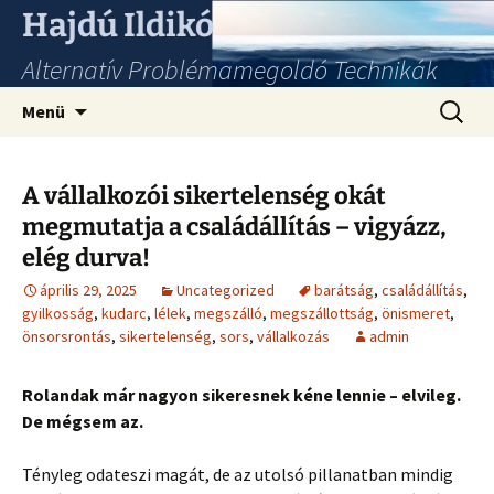
Hajdú Ildikó
Alternatív Problémamegoldó Technikák
Ugrás
Keresés
Menü
a
tartalomhoz
A vállalkozói sikertelenség okát
megmutatja a családállítás – vigyázz,
elég durva!
április 29, 2025
Uncategorized
barátság
,
családállítás
,
gyilkosság
,
kudarc
,
lélek
,
megszálló
,
megszállottság
,
önismeret
,
önsorsrontás
,
sikertelenség
,
sors
,
vállalkozás
admin
Rolandak már nagyon sikeresnek kéne lennie – elvileg.
De mégsem az.
Tényleg odateszi magát, de az utolsó pillanatban mindig