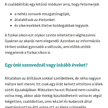
A családállítás egy kitűnő módszer arra, hogy felismerjük
a nehéz sorsunk mozgatórugóját,
átalakítsuk az életünket
és sikeresebbek illetve boldogabbak legyünk.
A fizikai sikon ezt olykor szinte lehetetlen véghezvinni.
Gyakran az akarás nem elegendő. Azonban az információs
térben sokkal gyorsabb a változás, ami előbb utóbb
megjelenik a fizikai síkon is.
Egy órát szenvednél vagy inkább éveket?
Általában az állítások sokkal szelídebbek, de néha nagyon
mélyre kell menni. Itt csak egy órát kellett eltölteni a lélek
sötét éjszakájában. Miközben ha ezt Roland nem csinálta
volna meg, akkor akár évekig küszködhetett volna és végül
kiégetten, csalódottan, üres kézzel és kudarcok által
megtépázottan állt volna ott az élete színpadán.