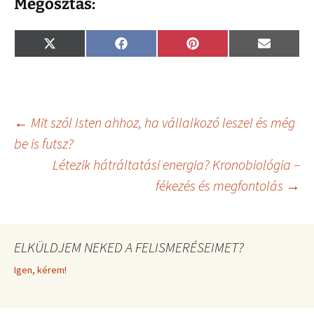
Megosztás:
Share
Share
Share
Share
X
F
P
E
on
on
on
on
(
a
i
m
T
c
n
a
w
e
t
i
i
b
e
l
t
o
r
t
o
e
Bejegyzés
←
Mit szól Isten ahhoz, ha vállalkozó leszel és még
e
k
s
r
t
be is futsz?
)
Létezik hátráltatási energia? Kronobiológia –
navigáció
fékezés és megfontolás
→
ELKÜLDJEM NEKED A FELISMERÉSEIMET?
Igen, kérem!