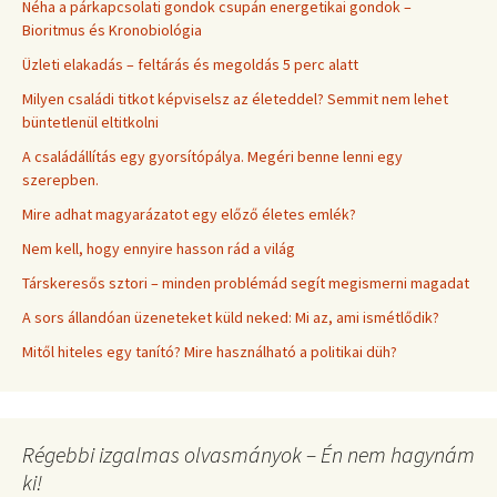
Néha a párkapcsolati gondok csupán energetikai gondok –
Bioritmus és Kronobiológia
Üzleti elakadás – feltárás és megoldás 5 perc alatt
Milyen családi titkot képviselsz az életeddel? Semmit nem lehet
büntetlenül eltitkolni
A családállítás egy gyorsítópálya. Megéri benne lenni egy
szerepben.
Mire adhat magyarázatot egy előző életes emlék?
Nem kell, hogy ennyire hasson rád a világ
Társkeresős sztori – minden problémád segít megismerni magadat
A sors állandóan üzeneteket küld neked: Mi az, ami ismétlődik?
Mitől hiteles egy tanító? Mire használható a politikai düh?
Régebbi izgalmas olvasmányok – Én nem hagynám
ki!