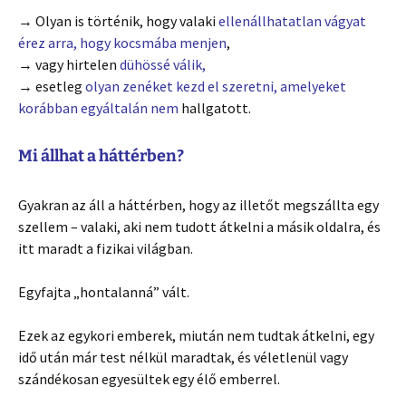
→ Olyan is történik, hogy valaki
ellenállhatatlan vágyat
érez arra, hogy kocsmába menjen
,
→ vagy hirtelen
dühössé válik,
→ esetleg
olyan zenéket kezd el szeretni, amelyeket
korábban egyáltalán nem
hallgatott.
Mi állhat a háttérben?
Gyakran az áll a háttérben, hogy az illetőt megszállta egy
szellem – valaki, aki nem tudott átkelni a másik oldalra, és
itt maradt a fizikai világban.
Egyfajta „hontalanná” vált.
Ezek az egykori emberek, miután nem tudtak átkelni, egy
idő után már test nélkül maradtak, és véletlenül vagy
szándékosan egyesültek egy élő emberrel.