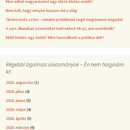
Mire adhat magyarázatot egy előző életes emlék?
Nem kell, hogy ennyire hasson rád a világ
Társkeresős sztori – minden problémád segít megismerni magadat
A sors állandóan üzeneteket küld neked: Mi az, ami ismétlődik?
Mitől hiteles egy tanító? Mire használható a politikai düh?
Régebbi izgalmas olvasmányok – Én nem hagynám
ki!
2026. augusztus
(1)
2026. július
(4)
2026. június
(5)
2026. május
(4)
2026. április
(5)
2026. március
(6)