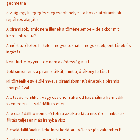
geometria
A világ egyik legegészségesebb helye – a boszniai piramisok
rejtélyes alagútjai
A piramisok, amik nem illenek a történelembe – de akkor mit
kezdjünk velük?
Amiért az életed hirtelen megváltozhat – megszállók, entitások és
ingázás
Nem tud lefogyni… de nem az édesség miatt
Jobban ismerik a piramis átkát, mint a jótékony hatását
Mi történik egy élőlénnyel a piramisban? Kísérletek a piramis
energiájával
A látásod romlik … vagy csak nem akarod használni a harmadik
szemedet? – Családállítás eset
A jó családállító nem erőlteti rá az akaratát a mezőre – mikor az
állítás teljesen más irányba visz
A családállítónak is lehetnek korlátai – válassz jó szakembert!
Az első számú parfümőr a Teremtő