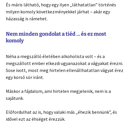
És máris látható, hogy egy ilyen „láthatatlan” történés
milyen komoly következményekkel járhat – akár egy
házasság is rámehet.
Nem minden gondolat a tiéd … és ez most
komoly
Néha a megszálló életében alkoholista volt – és a
megszállott ember elkezdi ugyanazokat a vágyakat érezni.
Sose ivott, most meg hirtelen ellenállhatatlan vágyat érez
egy korsó sör iránt.
Máskor a fájdalom, ami hirtelen megjelenik, nem is a
sajátunk.
Előfordulhat az is, hogy valaki más „éhezik bennünk”, és
idővel ezt az éhséget érezzük.