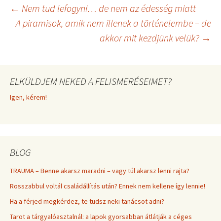
t
o
e
Bejegyzés
←
Nem tud lefogyni… de nem az édesség miatt
e
k
s
r
t
A piramisok, amik nem illenek a történelembe – de
)
akkor mit kezdjünk velük?
→
navigáció
ELKÜLDJEM NEKED A FELISMERÉSEIMET?
Igen, kérem!
BLOG
TRAUMA – Benne akarsz maradni – vagy túl akarsz lenni rajta?
Rosszabbul voltál családállítás után? Ennek nem kellene így lennie!
Ha a férjed megkérdez, te tudsz neki tanácsot adni?
Tarot a tárgyalóasztalnál: a lapok gyorsabban átlátják a céges