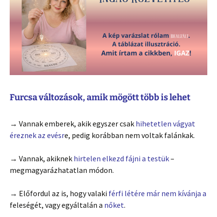
Furcsa változások, amik mögött több is lehet
→ Vannak emberek, akik egyszer csak
hihetetlen vágyat
éreznek az evésr
e, pedig korábban nem voltak falánkak.
→ Vannak, akiknek
hirtelen elkezd fájni a testük
–
megmagyarázhatatlan módon.
→ Előfordul az is, hogy valaki
férfi létére már nem kívánja a
feleségét, vagy egyáltalán a
nőket
.