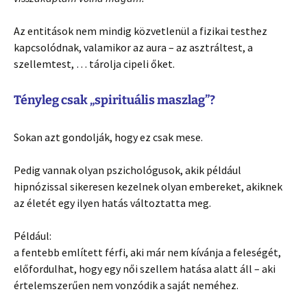
Az entitások nem mindig közvetlenül a fizikai testhez
kapcsolódnak, valamikor az aura – az asztráltest, a
szellemtest, … tárolja cipeli őket.
Tényleg csak „spirituális maszlag”?
Sokan azt gondolják, hogy ez csak mese.
Pedig vannak olyan pszichológusok, akik például
hipnózissal sikeresen kezelnek olyan embereket, akiknek
az életét egy ilyen hatás változtatta meg.
Például:
a fentebb említett férfi, aki már nem kívánja a feleségét,
előfordulhat, hogy egy női szellem hatása alatt áll – aki
értelemszerűen nem vonzódik a saját neméhez.