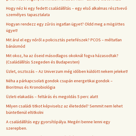
Hogy néz ki egy fedett családállítás – egy első alkalmas résztvevő
személyes tapasztalata
Hogyan rendezz egy zűrös ingatlan ügyet? Oldd meg a mögöttes
ügyet!
Mit árul el egy nőről a policisztás petefészek? PCOS – méltatlan
bánásmód
Mit okoz, ha az őseid másodlagos okoknál fogva házasodtak?
(Családállítás Szegeden és Budapesten)
Üzlet, osztozás – Az Univerzum még időben küldött nekem jeleket!
Néha a párkapcsolati gondok csupán energetikai gondok –
Bioritmus és Kronobiológia
Üzleti elakadás – feltárás és megoldás 5 perc alatt
Milyen családi titkot képviselsz az életeddel? Semmit nem lehet
büntetlenül eltitkolni
A családállítás egy gyorsítópálya. Megéri benne lenni egy
szerepben.