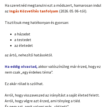
Ha szeretnéd megtanulni ezt a módszert, hamarosan indul
az
Ingás Közvetítés tanfolyam
(2026. 05. 06-tól).
Tisztítsuk meg hatékonyan és gyorsan:
a házadat
a testedet
az életedet
az ártó, nehezítő hatásoktól.
Ha eddig olvastad,
akkor valószínűleg már érzed, hogy ez
nem csak „egy érdekes téma”.
Ez akár rólad is szólhat.
Arról, hogy visszaveszed az irányítást a saját életed felett.
Arról, hogy végre azt érzed, ami tényleg a tiéd.
És nem azt, amit valami más „rád tett”.