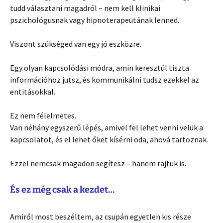
tudd választani magadról – nem kell klinikai
pszichológusnak vagy hipnoterapeutának lenned.
Viszont szükséged van egy jó eszközre.
Egy olyan kapcsolódási módra, amin keresztül tiszta
információhoz jutsz, és kommunikálni tudsz ezekkel az
entitásokkal.
Ez nem félelmetes.
Van néhány egyszerű lépés, amivel fel lehet venni velük a
kapcsolatot, és el lehet őket kísérni oda, ahová tartoznak.
Ezzel nemcsak magadon segítesz – hanem rajtuk is.
És ez még csak a kezdet…
Amiről most beszéltem, az csupán egyetlen kis része