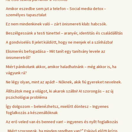
Amikor eszedbe sem jut a telefon – Social media detox –
személyes tapasztalat
Ez nem mindenkinek való – zárt önismereti klub: habcsók.
Beszélgessünk a testi tünettel – aranyér, identitás és családállítás
A gondviselés 8 jelet küldött, hogy ne menjek el a színházba!
Elismerés befogadása – Mit tanít egy tanítvány levele az
önismeretről?
Miért pánikolunk akkor, amikor haladhatnánk – még akkor is, ha
vágyunk rá?
Ne légy olyan, mint az apád! – Nőknek, akik fiú gyereket nevelnek.
Állítsátok meg a világot, ki akarok szállni! AI szorongás – az új
pszichológiai probléma
Így dolgozom – belenézhetsz, mielőtt döntesz – Ingyenes
foglalkozás a készenállóknak
Az erő veled van és benned van! – ingyenes és nyílt foglalkozás
„Miért szorongok, ha minden rendben van?” Esküvő előtti krízis