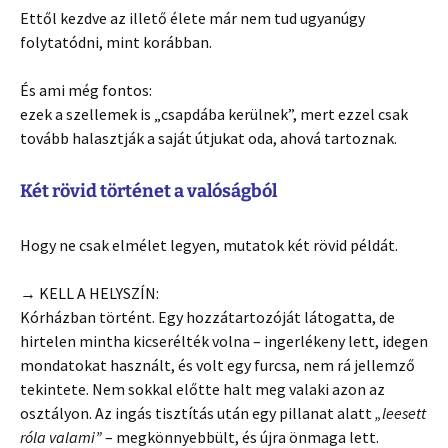
Ettől kezdve az illető élete már nem tud ugyanúgy
folytatódni, mint korábban.
És ami még fontos:
ezek a szellemek is „csapdába kerülnek”, mert ezzel csak
tovább halasztják a saját útjukat oda, ahová tartoznak.
Két rövid történet a valóságból
Hogy ne csak elmélet legyen, mutatok két rövid példát.
→ KELL A HELYSZÍN:
Kórházban történt. Egy hozzátartozóját látogatta, de
hirtelen mintha kicserélték volna – ingerlékeny lett, idegen
mondatokat használt, és volt egy furcsa, nem rá jellemző
tekintete. Nem sokkal előtte halt meg valaki azon az
osztályon. Az ingás tisztítás után egy pillanat alatt
„leesett
róla valami”
– megkönnyebbült, és újra önmaga lett.