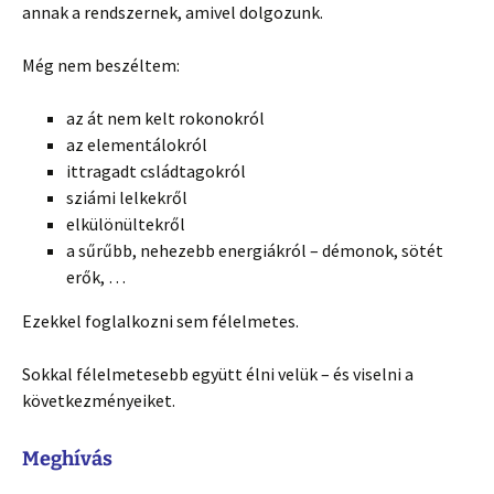
annak a rendszernek, amivel dolgozunk.
Még nem beszéltem:
az át nem kelt rokonokról
az elementálokról
ittragadt csládtagokról
sziámi lelkekről
elkülönültekről
a sűrűbb, nehezebb energiákról – démonok, sötét
erők, …
Ezekkel foglalkozni sem félelmetes.
Sokkal félelmetesebb együtt élni velük – és viselni a
következményeiket.
Meghívás