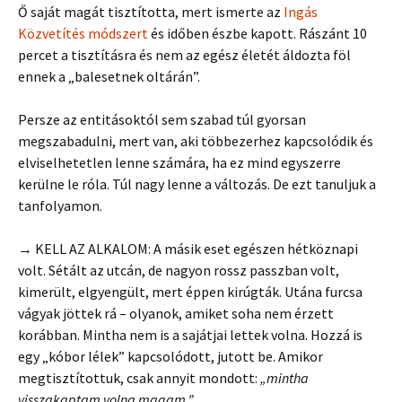
Ő saját magát tisztította, mert ismerte az
Ingás
Közvetítés módszert
és időben észbe kapott. Rászánt 10
percet a tisztításra és nem az egész életét áldozta föl
ennek a „balesetnek oltárán”.
Persze az entitásoktól sem szabad túl gyorsan
megszabadulni, mert van, aki többezerhez kapcsolódik és
elviselhetetlen lenne számára, ha ez mind egyszerre
kerülne le róla. Túl nagy lenne a változás. De ezt tanuljuk a
tanfolyamon.
→ KELL AZ ALKALOM: A másik eset egészen hétköznapi
volt. Sétált az utcán, de nagyon rossz passzban volt,
kimerült, elgyengült, mert éppen kirúgták. Utána furcsa
vágyak jöttek rá – olyanok, amiket soha nem érzett
korábban. Mintha nem is a sajátjai lettek volna. Hozzá is
egy „kóbor lélek” kapcsolódott, jutott be. Amikor
megtisztítottuk, csak annyit mondott:
„mintha
visszakaptam volna magam.”