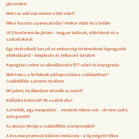
játszmákat
Miért ne add oda önként a DNS-edet?
Mikor hasznos a panaszkodás? Amikor oldás lesz belőle
UFO-konferencián jártam – magyar tudósok, eltérítések és a
szabad akarat
Egy távérzékelő beszél az emberiség történetének legnagyobb
eltitkolásáról – leleplezés és felkavaró tartalom
Kopogtass velem az ellenállásodra! ÉFT videó és kopogtatás
Miért nincs a férfiaknak párkapcsolata a családunkban?-
Családállítás a piramis tövében
Mit jelent, ha állandóan elromlik az autód?
Külföldre költöztél? Mi a valódi oka?
Azt hitték, egy manipulátor… mindenki ellene volt – de nem azért,
amit gondolt
Az abúzus témája a családállítás szempontjából
A boszniai piramisok különös mintázata – a táj mögötti titkos