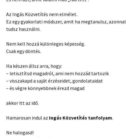
Az Ingás Közvetítés nem elmélet.
Ez egy gyakorlati módszer, amit ha megtanulsz, azonnal
tudsz használni.
Nem kell hozzá különleges képesség.
Csak egy döntés.
Ha készen állsz arra, hogy:
– letisztítsd magadról, ami nem hozzád tartozik
– visszakapd a saját érzéseidet, gondolataidat
– és végre könnyebbnek érezd magad
akkor itt az idő.
Hamarosan indul az
Ingás Közvetítés tanfolyam
.
Ne halogasd!