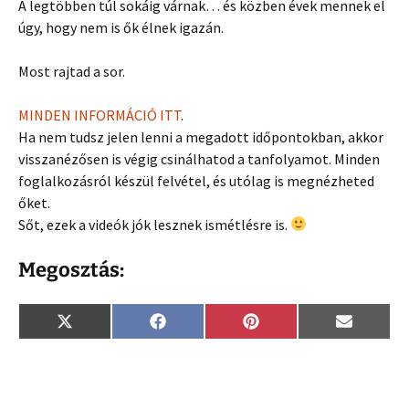
A legtöbben túl sokáig várnak… és közben évek mennek el
úgy, hogy nem is ők élnek igazán.
Most rajtad a sor.
MINDEN INFORMÁCIÓ ITT
.
Ha nem tudsz jelen lenni a megadott időpontokban, akkor
visszanézősen is végig csinálhatod a tanfolyamot. Minden
foglalkozásról készül felvétel, és utólag is megnézheted
őket.
Sőt, ezek a videók jók lesznek ismétlésre is.
Megosztás:
Share
Share
Share
Share
X
F
P
E
on
on
on
on
(
a
i
m
T
c
n
a
w
e
t
i
i
b
e
l
t
o
r