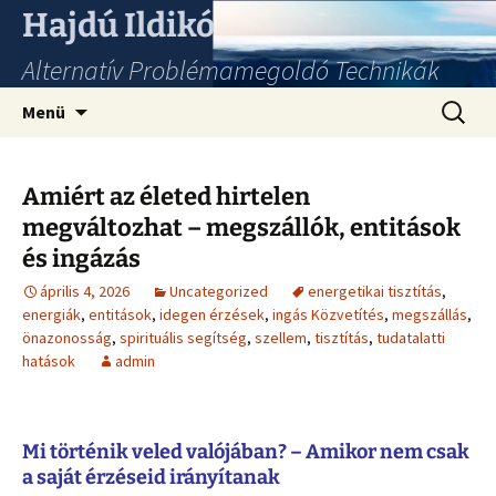
Hajdú Ildikó
Alternatív Problémamegoldó Technikák
Ugrás
Keresés
Menü
a
tartalomhoz
Amiért az életed hirtelen
megváltozhat – megszállók, entitások
és ingázás
április 4, 2026
Uncategorized
energetikai tisztítás
,
energiák
,
entitások
,
idegen érzések
,
ingás Közvetítés
,
megszállás
,
önazonosság
,
spirituális segítség
,
szellem
,
tisztítás
,
tudatalatti
hatások
admin
Mi történik veled valójában? – Amikor nem csak
a saját érzéseid irányítanak