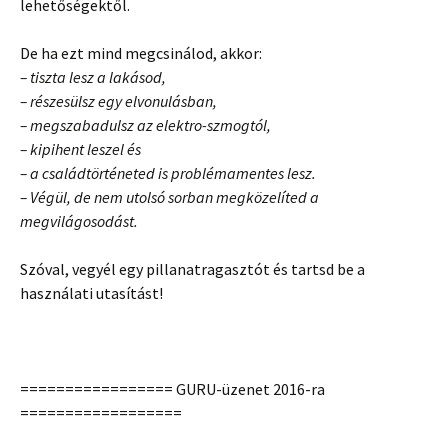
lehetőségektől.
De ha ezt mind megcsinálod, akkor:
– tiszta lesz a lakásod,
– részesülsz egy elvonulásban,
– megszabadulsz az elektro-szmogtól,
– kipihent leszel és
– a családtörténeted is problémamentes lesz.
– Végül, de nem utolsó sorban megközelíted a
megvilágosodást.
Szóval, vegyél egy pillanatragasztót és tartsd be a
használati utasítást!
================= GURU-üzenet 2016-ra
==================