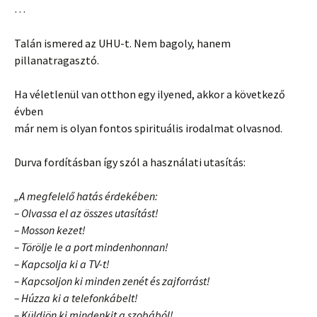
…
Talán ismered az UHU-t. Nem bagoly, hanem
pillanatragasztó.
Ha véletlenül van otthon egy ilyened, akkor a következő
évben
már nem is olyan fontos spirituális irodalmat olvasnod.
Durva fordításban így szól a használati utasítás:
„A megfelelő hatás érdekében:
– Olvassa el az összes utasítást!
– Mosson kezet!
– Törölje le a port mindenhonnan!
– Kapcsolja ki a TV-t!
– Kapcsoljon ki minden zenét és zajforrást!
– Húzza ki a telefonkábelt!
– Küldjön ki mindenkit a szobából!