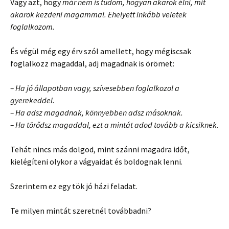
Vagy azt, hogy
már nem is tudom, hogyan akarok élni, mit
akarok kezdeni magammal. Ehelyett inkább veletek
foglalkozom.
És végül még egy érv szól amellett, hogy mégiscsak
foglalkozz magaddal, adj magadnak is örömet:
– Ha jó állapotban vagy, szívesebben foglalkozol a
gyerekeddel.
– Ha adsz magadnak, könnyebben adsz másoknak.
– Ha törődsz magaddal, ezt a mintát adod tovább a kicsiknek.
Tehát nincs más dolgod, mint szánni magadra időt,
kielégíteni olykor a vágyaidat és boldognak lenni.
Szerintem ez egy tök jó házi feladat.
Te milyen mintát szeretnél továbbadni?