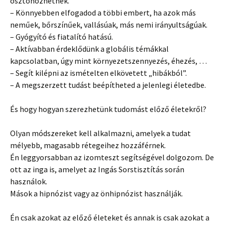
ösztönözhetnek.
– Könnyebben elfogadod a többi embert, ha azok más
neműek, bőrszínűek, vallásúak, más nemi irányultságúak.
– Gyógyító és fiatalító hatású.
– Aktívabban érdeklődünk a globális témákkal
kapcsolatban, úgy mint környezetszennyezés, éhezés, …
– Segít kilépni az ismételten elkövetett „hibákból”.
– A megszerzett tudást beépítheted a jelenlegi életedbe.
És hogy hogyan szerezhetünk tudomást előző életekről?
Olyan módszereket kell alkalmazni, amelyek a tudat
mélyebb, magasabb rétegeihez hozzáférnek.
Én leggyorsabban az izomteszt segítségével dolgozom. De
ott az inga is, amelyet az Ingás Sorstisztítás során
használok.
Mások a hipnózist vagy az önhipnózist használják.
Én csak azokat az előző életeket és annak is csak azokat a