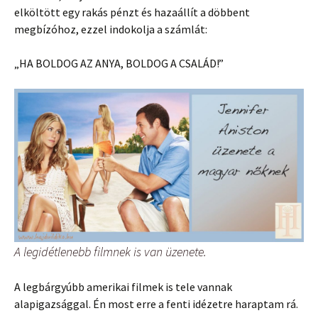
elköltött egy rakás pénzt és hazaállít a döbbent
megbízóhoz, ezzel indokolja a számlát:
„HA BOLDOG AZ ANYA, BOLDOG A CSALÁD!”
A legidétlenebb filmnek is van üzenete.
A legbárgyúbb amerikai filmek is tele vannak
alapigazsággal. Én most erre a fenti idézetre haraptam rá.