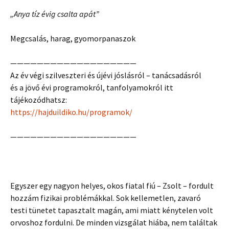
„Anya tíz évig csalta apát”
Megcsalás, harag, gyomorpanaszok
———————————————————
Az év végi szilveszteri és újévi jóslásról – tanácsadásról
és a jövő évi programokról, tanfolyamokról itt
tájékozódhatsz:
https://hajduildiko.hu/programok/
———————————————————
Egyszer egy nagyon helyes, okos fiatal fiú – Zsolt – fordult
hozzám fizikai problémákkal. Sok kellemetlen, zavaró
testi tünetet tapasztalt magán, ami miatt kénytelen volt
orvoshoz fordulni. De minden vizsgálat hiába, nem találtak