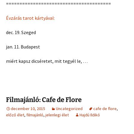
=======================================
Évzárás tarot kártyával:
dec. 19. Szeged
jan. 11. Budapest
miért kapsz dicséretet, mit tegyél le, …
Filmajánló: Cafe de Flore
december 10, 2015
Uncategorized
cafe de flore
,
előző élet
,
filmajánló
,
jelenlegi élet
Hajdú Ildikó