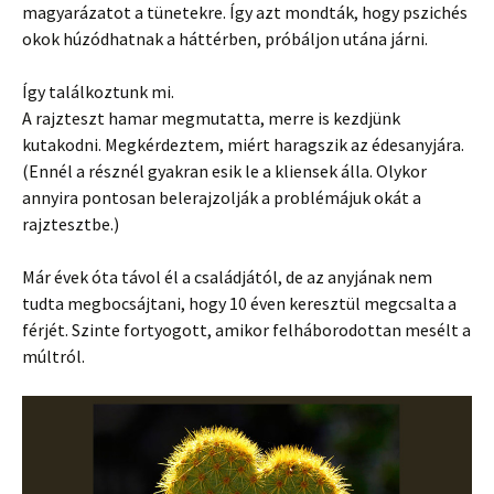
magyarázatot a tünetekre. Így azt mondták, hogy pszichés
okok húzódhatnak a háttérben, próbáljon utána járni.
Így találkoztunk mi.
A rajzteszt hamar megmutatta, merre is kezdjünk
kutakodni. Megkérdeztem, miért haragszik az édesanyjára.
(Ennél a résznél gyakran esik le a kliensek álla. Olykor
annyira pontosan belerajzolják a problémájuk okát a
rajztesztbe.)
Már évek óta távol él a családjától, de az anyjának nem
tudta megbocsájtani, hogy 10 éven keresztül megcsalta a
férjét. Szinte fortyogott, amikor felháborodottan mesélt a
múltról.