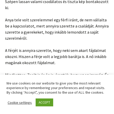
Szépen lassan valami csodálatos és tiszta kép bontakozott
ki.
Anya tele volt szerelemmel egy férfi iránt, de nem vállalta
be a kapcsolatot, mert annyira szerette a családját. Annyira
szerette a gyerekeket, hogy inkább lemondott a saját
szerelméről.
A férjét is annyira szerette, hogy neki sem akart fájdalmat
okozni. Hiszen a férje volt a legjobb barátja is. A nő inkább
magának okozott fájdalmat.
Mindketten, Zsolt is és én is, éreztük, hogy ez az igazság. És
ezzel a gondolattal már együtt lehetett élni. Ezzel a
We use cookies on our website to give you the most relevant
tudattal már nem volt képes tovább táplálni az anyja iránt
experience by remembering your preferences and repeat visits.
By clicking “Accept”, you consent to the use of ALL the cookies.
érzett haragját. Innen már el lehet indulni.
Cookie settings
ACCEPT
Mert az egész 10 év mögött a szeretet húzódott.