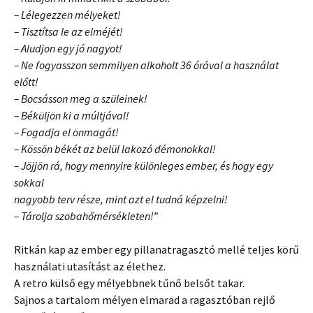
– Lélegezzen mélyeket!
– Tisztítsa le az elméjét!
– Aludjon egy jó nagyot!
– Ne fogyasszon semmilyen alkoholt 36 órával a használat
előtt!
– Bocsásson meg a szüleinek!
– Béküljön ki a múltjával!
– Fogadja el önmagát!
– Kössön békét az belül lakozó démonokkal!
– Jöjjön rá, hogy mennyire különleges ember, és hogy egy
sokkal
nagyobb terv része, mint azt el tudná képzelni!
– Tárolja szobahőmérsékleten!”
Ritkán kap az ember egy pillanatragasztó mellé teljes körű
használati utasítást az élethez.
A retro külső egy mélyebbnek tűnő belsőt takar.
Sajnos a tartalom mélyen elmarad a ragasztóban rejlő