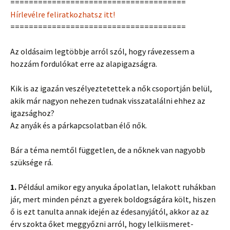
======================================
Hírlevélre feliratkozhatsz itt!
======================================
Az oldásaim legtöbbje arról szól, hogy rávezessem a
hozzám fordulókat erre az alapigazságra.
Kik is az igazán veszélyeztetettek a nők csoportján belül,
akik már nagyon nehezen tudnak visszatalálni ehhez az
igazsághoz?
Az anyák és a párkapcsolatban élő nők.
Bár a téma nemtől független, de a nőknek van nagyobb
szüksége rá.
1.
Például amikor egy anyuka ápolatlan, lelakott ruhákban
jár, mert minden pénzt a gyerek boldogságára költ, hiszen
ő is ezt tanulta annak idején az édesanyjától, akkor az az
érv szokta őket meggyőzni arról, hogy lelkiismeret-