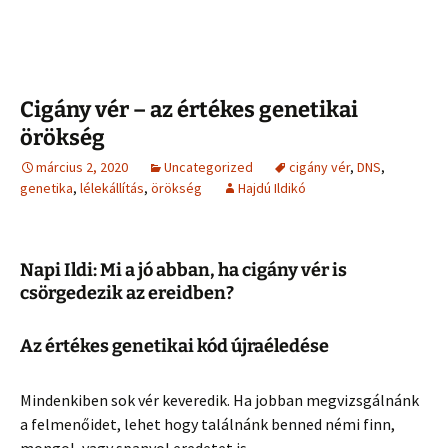
Cigány vér – az értékes genetikai
örökség
március 2, 2020
Uncategorized
cigány vér
,
DNS
,
genetika
,
lélekállítás
,
örökség
Hajdú Ildikó
Napi Ildi: Mi a jó abban, ha cigány vér is
csörgedezik az ereidben?
Az értékes genetikai kód újraéledése
Mindenkiben sok vér keveredik. Ha jobban megvizsgálnánk
a felmenőidet, lehet hogy találnánk benned némi finn,