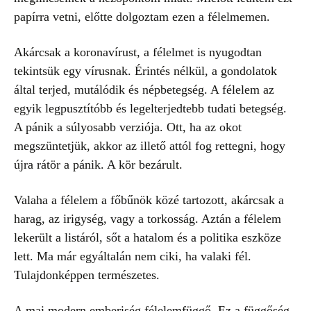
papírra vetni, előtte dolgoztam ezen a félelmemen.
Akárcsak a koronavírust, a félelmet is nyugodtan
tekintsük egy vírusnak. Érintés nélkül, a gondolatok
által terjed, mutálódik és népbetegség. A félelem az
egyik legpusztítóbb és legelterjedtebb tudati betegség.
A pánik a súlyosabb verziója. Ott, ha az okot
megszüntetjük, akkor az illető attól fog rettegni, hogy
újra rátör a pánik. A kör bezárult.
Valaha a félelem a főbűnök közé tartozott, akárcsak a
harag, az irigység, vagy a torkosság. Aztán a félelem
lekerült a listáról, sőt a hatalom és a politika eszköze
lett. Ma már egyáltalán nem ciki, ha valaki fél.
Tulajdonképpen természetes.
A mai modern emberiség félelemfüggő. Ez a függőség