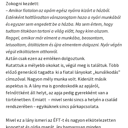
Zokogni kezdett:
–
Amikor fiatalon az apám egész nyárra kizárt a házból.
Esténként holtfáradtan vánszorogtam haza a nyári munkából
és egyszer sem engedett be a házba. Ma sem értem, hogy
tudtam titokban tartani a világ előtt, hogy kinn alszom.
Reggel, amikor már elment a munkába, beosontam,
letusoltam, átöltöztem és újra elmentem dolgozni. Nyár végén
végül elköltöztem otthonról.
Aztán csak ezen az emléken dolgoztunk.
Kutattuk a mélyebb okokat is, végül meg is találtuk. Több
előző generáció tagadta ki a fiatal lányokat „kurválkodás”
címszóval. Nagyon mély munka volt. Kiderült másik
aspektus is. A lány ma is gondoskodik az apjáról,
felnőttként áll helyt, az apja pedig gyerekként van a
történetben. Emiatt – mivel senki sincs a helyén a család
rendszerében – egyiküknek sincs párkapcsolata.
Mivel ez a lány ismeri az ÉFT-t és nagyon elkötelezetten
kopogtat és oldja magát, így hamarosan minden