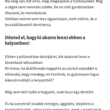
Ma még van mit enni, még megkaptuk a fizetésünket. Még
a cégek nem mentek csődbe. De mi már gondolatban
éhezünk, és menekülünk.
Valóban semmi sem lesz ogyanolyan, mint előtte, de a
hozzáállásodról dönthetsz.
Döntsd el, hogy ki akarsz lenni ebben a
helyzetben!
Ebben a pillanatban döntjük el, kik akarunk lenni a
következő időszakban.
Mi lenne, ha átállítanád magad és az utolsó sejteddel is
elhinnéd, hogy mindegy mi történik, te győztesen fogsz
kikerülni ebből a helyzetből?
Még nem kell tudni a hogyant, csak hozz egy döntést.
És ha szeretnél tovább rettegni, aggódni, leépíteni a
kreativitásodat, akkor sincs semmi baj, mert szeretünk és