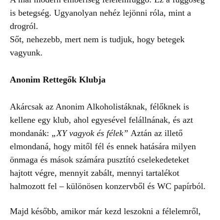
is betegség. Ugyanolyan nehéz lejönni róla, mint a
drogról.
Sőt, nehezebb, mert nem is tudjuk, hogy betegek
vagyunk.
Anonim Rettegők Klubja
Akárcsak az Anonim Alkoholistáknak, félőknek is
kellene egy klub, ahol egyesével felállnának, és azt
mondanák:
„XY vagyok és félek”
Aztán az illető
elmondaná, hogy mitől fél és ennek hatására milyen
önmaga és mások számára pusztító cselekedeteket
hajtott végre, mennyit zabált, mennyi tartalékot
halmozott fel – különösen konzervből és WC papírból.
Majd később, amikor már kezd leszokni a félelemről,