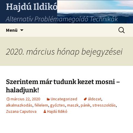
Hajdú Ildikó
Alternatív Problémamegoldó Technikák
Ugrás
Keresés
Menü
a
tartalomhoz
2020. március hónap bejegyzései
Szerintem már tudunk kezet mosni –
haladjunk!
március 22, 2020
Uncategorized
áldozat
,
alkalmazkodás
,
félelem
,
győztes
,
maszk
,
pánik
,
stresszoldás
,
Zuzana Caputova
Hajdú Ildikó