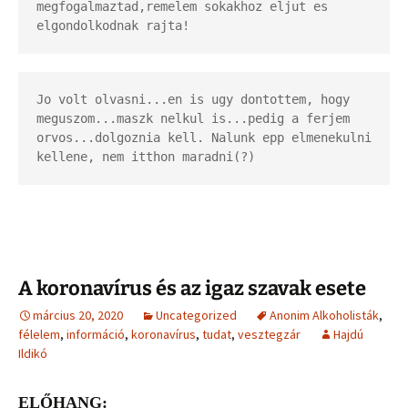
megfogalmaztad,remelem sokakhoz eljut es 
elgondolkodnak rajta!
Jo volt olvasni...en is ugy dontottem, hogy 
meguszom...maszk nelkul is...pedig a ferjem 
orvos...dolgoznia kell. Nalunk epp elmenekulni 
kellene, nem itthon maradni(?)
A koronavírus és az igaz szavak esete
március 20, 2020
Uncategorized
Anonim Alkoholisták
,
félelem
,
információ
,
koronavírus
,
tudat
,
vesztegzár
Hajdú
Ildikó
ELŐHANG: