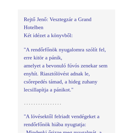
Rejtő Jenő: Vesztegzár a Grand 
Két idézet a könyvből:
"
A rendőrfőnök nyugalomra szólít fel, 
erre kitör a pánik,
amelyet a bevonuló fúvós zenekar sem 
enyhít. Riasztólövést adnak le, 
csőrepedés támad, a hideg zuhany 
lecsillapítja a pánikot."
................

"A lövésektől felriadt vendégeket a 
rendőrfőnök hiába nyugtatja: 
„
Mindenki őrizze meg nyugalmá
t, a 