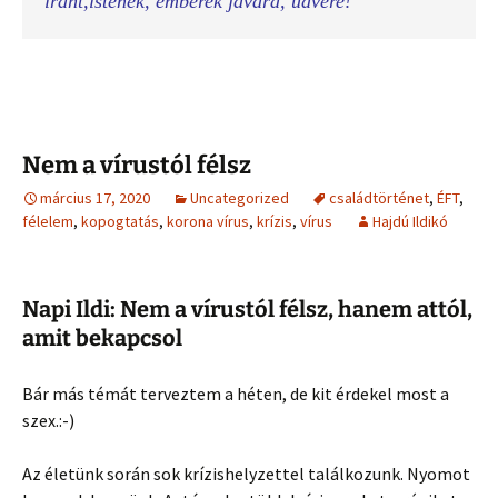
Nem a vírustól félsz
március 17, 2020
Uncategorized
családtörténet
,
ÉFT
,
félelem
,
kopogtatás
,
korona vírus
,
krízis
,
vírus
Hajdú Ildikó
Napi Ildi: Nem a vírustól félsz, hanem attól,
amit bekapcsol
Bár más témát terveztem a héten, de kit érdekel most a
szex.:-)
Az életünk során sok krízishelyzettel találkozunk. Nyomot