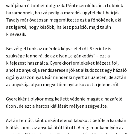
valójában ő többet dolgozik. Pénteken délután a többiek
hazamennek, hozzá pedig a maradék ügyfeleket beírják.
Tavaly már óvatosan megemlítette ezt a főnökének, aki
azt ígérté, hogy később, ha lesz pozíció, majd talán
kinevezik.
Beszélgettünk az önérdek képviseletről. Szerinte is
szüksége lenne rá, de az olyan „cigánkodás” – ezt a
kifejezést használta. Gyerekkori emlékeket idézett föl,
ahol az anyukája rendszeresen jókat alkudozott egy házaló
cigány asszonnyal. Bár mindenki nyert az üzleten, de aztán
az anyukája olyan megvetően nyilatkozott a jelenetről.
Gyerekként olykor meg kellett védenie magát a hazafelé
úton , de ezt a harcos kiállását mélyen szégyellte.
Aztán felnőttként önkéntelenül kibukott belőle a karakán
kiállás, amit az anyukájától látott. A régi munkahelyén az