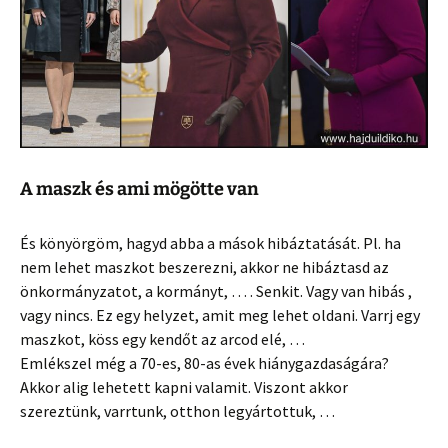
A maszk és ami mögötte van
És könyörgöm, hagyd abba a mások hibáztatását. Pl. ha
nem lehet maszkot beszerezni, akkor ne hibáztasd az
önkormányzatot, a kormányt, … . Senkit. Vagy van hibás ,
vagy nincs. Ez egy helyzet, amit meg lehet oldani. Varrj egy
maszkot, köss egy kendőt az arcod elé, …
Emlékszel még a 70-es, 80-as évek hiánygazdaságára?
Akkor alig lehetett kapni valamit. Viszont akkor
szereztünk, varrtunk, otthon legyártottuk, …