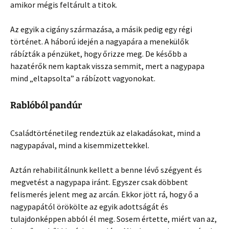
amikor mégis feltárult a titok.
Az egyik a cigány származása, a másik pedig egy régi
történet. A háború idején a nagyapára a menekülők
rábízták a pénzüket, hogy őrizze meg. De később a
hazatérők nem kaptak vissza semmit, mert a nagypapa
mind „eltapsolta” a rábízott vagyonokat.
Rablóból pandúr
Családtörténetileg rendeztük az elakadásokat, mind a
nagypapával, mind a kisemmizettekkel.
Aztán rehabilitálnunk kellett a benne lévő szégyent és
megvetést a nagypapa iránt. Egyszer csak döbbent
felismerés jelent meg az arcán. Ekkor jött rá, hogy ő a
nagypapától örökölte az egyik adottságát és
tulajdonképpen abból él meg. Sosem értette, miért van az,