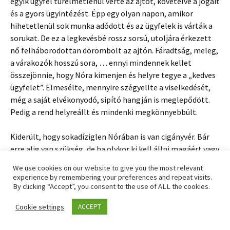
egyik ügyfél türelmetlenül verte az ajtót, követelve a jogait
és a gyors ügyintézést. Épp egy olyan napon, amikor
hihetetlenül sok munka adódott és az ügyfelek is várták a
sorukat. De ez a legkevésbé rossz sorsú, utoljára érkezett
nő felháborodottan dörömbölt az ajtón. Fáradtság, meleg,
a várakozók hosszú sora, … ennyi mindennek kellet
összejönnie, hogy Nóra kimenjen és helyre tegye a „kedves
ügyfelet”. Elmesélte, mennyire szégyellte a viselkedését,
még a saját elvékonyodó, sipító hangján is meglepődött.
Pedig a rend helyreállt és mindenki megkönnyebbült.
Kiderült, hogy sokadíziglen Nórában is van cigányvér. Bár
erre alig van szükség, de ha olykor ki kell állni magáért vagy
meg kell védenie magát – jól jönne. Ha nem ítélné meg, jól
We use cookies on our website to give you the most relevant
is használhatná a cigány ősök talpraesettségét.
experience by remembering your preferences and repeat visits.
By clicking “Accept”, you consent to the use of ALL the cookies.
Erre kapott korrekciót. (No, meg még kutakodtunk egy
Cookie settings
ACCEPT
kicsit egyéb genetikai örökség után is.)