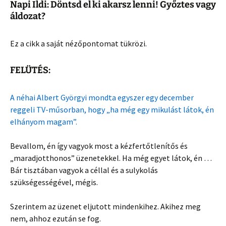
Napi Ildi: Döntsd el ki akarsz lenni! Győztes vagy
áldozat?
Ez a cikk a saját nézőpontomat tükrözi.
FELÜTÉS:
A néhai Albert Györgyi mondta egyszer egy december
reggeli TV-műsorban, hogy „ha még egy mikulást látok, én
elhányom magam”.
Bevallom, én így vagyok most a kézfertőtlenítős és
„maradjotthonos” üzenetekkel. Ha még egyet látok, én …
Bár tisztában vagyok a céllal és a sulykolás
szükségességével, mégis.
Szerintem az üzenet eljutott mindenkihez. Akihez meg
nem, ahhoz ezután se fog.