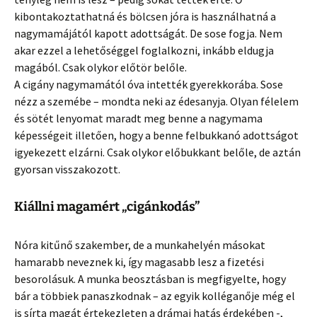
kibontakoztathatná és bölcsen jóra is használhatná a
nagymamájától kapott adottságát. De sose fogja. Nem
akar ezzel a lehetőséggel foglalkozni, inkább eldugja
magából. Csak olykor előtör belőle.
A cigány nagymamától óva intették gyerekkorába. Sose
nézz a szemébe – mondta neki az édesanyja. Olyan félelem
és sötét lenyomat maradt meg benne a nagymama
képességeit illetően, hogy a benne felbukkanó adottságot
igyekezett elzárni. Csak olykor előbukkant belőle, de aztán
gyorsan visszakozott.
Kiállni magamért „cigánkodás”
Nóra kitűnő szakember, de a munkahelyén másokat
hamarabb neveznek ki, így magasabb lesz a fizetési
besorolásuk. A munka beosztásban is megfigyelte, hogy
bár a többiek panaszkodnak – az egyik kolléganője még el
is sírta magát értekezleten a drámai hatás érdekében -,