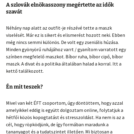
A szlovák elnökasszony megértette az idők
szavát
Néhány nap alatt az outfit-je részévé tette a maszk
viselését. Már ez is sikert és elismerést hozott neki. Ebben
még nincs semmi különös. De volt egy zseniális húzása.
Minden gyönyörű ruhájához varrt / gyanítom varratott egy
színben megfelelő maszkot. Bíbor ruha, bíbor cipő, bíbor
maszk. A divat és a politika általában halad a korral. Itt a
kettő találkozott.
Én mit teszek?
Mivel van két ÉFT csoportom, úgy döntöttem, hogy azzal
amelyikkel eddig is együtt dolgoztam online, folytatjuk a
hétfői közös kopogtatást és stresszoldást. Ha nem is az a
cél, hogy röpködjünk, de így formában maradunk a
tananyagot és a tudatszintet illetően. Mi biztosan a