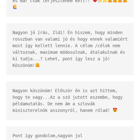
és már csak terjesztenem kell!! 
Nagyon jó írás, Ildi! Én hiszem, hogy minden 
rosszban van valami jó és hogy ennek valamiért 
most így kellett lennie. A célom /célok nem 
változnak, maximum módosulnak, átalakulnak és 
ki tudja...? Lehet, pont így lesz a jó! 
Köszönöm!
Nagyon köszönöm! Először én is azt hittem, 
hogy te vagy...Az a szó jutott eszembe, hogy 
példamutatás. De nem ám a szlovák 
miniszterelnök asszonyról, hanem rólad! 
Pont igy gondolom,nagyon jol 