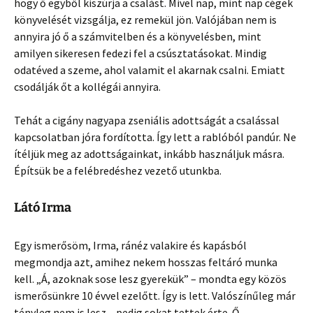
hogy ő egyből kiszúrja a csalást. Mivel nap, mint nap cégek
könyvelését vizsgálja, ez remekül jön. Valójában nem is
annyira jó ő a számvitelben és a könyvelésben, mint
amilyen sikeresen fedezi fel a csúsztatásokat. Mindig
odatéved a szeme, ahol valamit el akarnak csalni. Emiatt
csodálják őt a kollégái annyira.
Tehát a cigány nagyapa zseniális adottságát a csalással
kapcsolatban jóra fordította. Így lett a rablóból pandúr. Ne
ítéljük meg az adottságainkat, inkább használjuk másra.
Építsük be a felébredéshez vezető utunkba.
Látó Irma
Egy ismerősöm, Irma, ránéz valakire és kapásból
megmondja azt, amihez nekem hosszas feltáró munka
kell. „Á, azoknak sose lesz gyerekük” – mondta egy közös
ismerősünkre 10 évvel ezelőtt. Így is lett. Valószínűleg már
tényleg nem is lesz – pedig sokat tettek érte. Ő