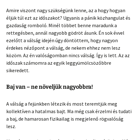
Amire viszont nagy szükségünk lenne, az a hogy hogyan
éljük túl ezt az időszakot? Ugyanis a pánik közhangulat és
gazdaság romboló. Minél többet benne maradunk a
rettegésben, annál nagyobb gödröt ásunk. Én sok évvel
ezelőtt a válság idején úgy döntöttem, hogy nagyon
érdekes nézőpont a válság, de nekem ehhez nem lesz
közöm. Az én valóságomban nincs válság. Így is lett. Az az
időszak számomra az egyik leggyümölcsözőbbre
sikeredett.
Baj van – ne növeljük nagyobbra!
A válság a fejünkben létezik és most teremtjük meg
kollektíven a hatalmas bajt. Ma még csak érzelmi és tudati
a baj, de hamarosan fizikailag is megjelenő rögvalóság
lesz.