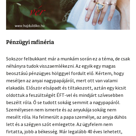
Pénzügyi rafinéria
Sokszor felbukkant már a munkám során ez a téma, de csak
néhányra tudok visszaemlékezni. Az egyik egy magas
beosztású pénzügyes hölggyel fordult elő. Kértem, hogy
meséljen az anyai nagypapájáról, mert ott van valami
elakadás. Először elsápadt és tiltakozott, aztán egy kicsit
oldottuk a feszültségét ÉFT-vel és mindjárt szívesebben
beszélt róla. Ő se tudott sokáig semmit a nagypapáról.
Személyesen nem ismerte és az anyukája sokáig nem
mesélt róla. Ha felmerült a papa személye, az anyja dühös
lett és a szégyen szót emlegette. Az ügyfelem nem
firtatta, jobb a békesség. Már legalább 40 éves lehetett,