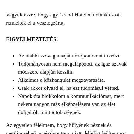
Vegyük észre, hogy egy Grand Hotelben élünk és ott
rendelték el a vesztegzárat.
FIGYELMEZTETÉS!
Az alábbi szöveg a saját nézőpontomat tükrözi.
Tudományosan nem megalapozott, az igaz szavak
módszere alapján készült.
Alkalmas a közhangulat megzavarására.
Csak akkor olvasd el, ha ezt tudomásul vetted.
Napok óta blokkolom a kommunikációmat, mert
nekem nagyon más elképzelésem van az élet
dolgairól, mint a többségnek.
Az egyetlen félelmem, hogy hülyének néznek és
meglincselnek a nézőpontom miatt. Mielőtt leültem ezt