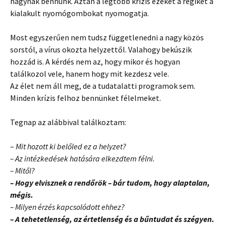
hagynak bennünk. Aztán a legtöbb krízis ezeket a régiket a
kialakult nyomógombokat nyomogatja.
Most egyszerűen nem tudsz függetlenedni a nagy közös
sorstól, a vírus okozta helyzettől. Valahogy bekúszik
hozzád is. A kérdés nem az, hogy mikor és hogyan
találkozol vele, hanem hogy mit kezdesz vele.
Az élet nem áll meg, de a tudatalatti programok sem.
Minden krízis felhoz bennünket félelmeket.
Tegnap az alábbival találkoztam:
–
Mit hozott ki belőled ez a helyzet?
– Az intézkedések hatására elkezdtem félni.
– Mitől?
– Hogy elvisznek a rendőrök – bár tudom, hogy alaptalan,
mégis.
– Milyen érzés kapcsolódott ehhez?
– A tehetetlenség, az értetlenség és a bűntudat és szégyen.