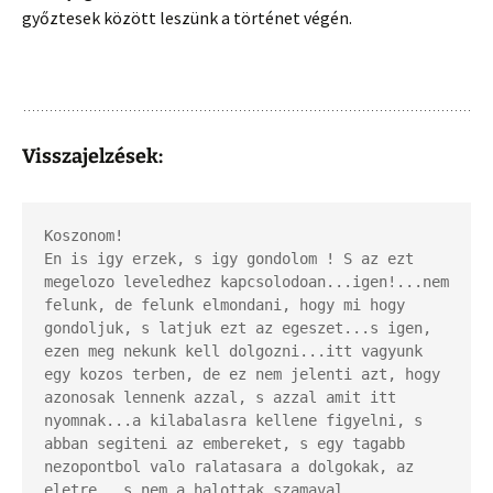
győztesek között leszünk a történet végén.
Visszajelzések:
Koszonom! 

En is igy erzek, s igy gondolom ! S az ezt 
megelozo leveledhez kapcsolodoan...igen!...nem 
felunk, de felunk elmondani, hogy mi hogy 
gondoljuk, s latjuk ezt az egeszet...s igen, 
ezen meg nekunk kell dolgozni...itt vagyunk 
egy kozos terben, de ez nem jelenti azt, hogy 
azonosak lennenk azzal, s azzal amit itt 
nyomnak...a kilabalasra kellene figyelni, s 
abban segiteni az embereket, s egy tagabb 
nezopontbol valo ralatasara a dolgokak, az 
eletre...s nem a halottak szamaval 