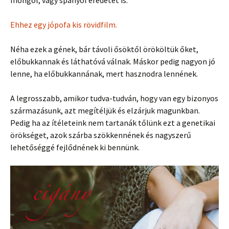
mongol, vagy spanyol eredetet is.
Ehhez egy jópofa kis rövidfilm.
Néha ezek a gének, bár távoli ősöktől örököltük őket,
előbukkannak és láthatóvá válnak. Máskor pedig nagyon jó
lenne, ha előbukkannának, mert hasznodra lennének.
A legrosszabb, amikor tudva-tudván, hogy van egy bizonyos
származásunk, azt megítéljük és elzárjuk magunkban.
Pedig ha az ítéleteink nem tartanák tőlünk ezt a genetikai
örökséget, azok szárba szökkennének és nagyszerű
lehetőséggé fejlődnének ki bennünk.