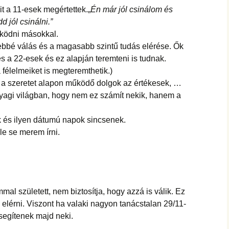
t a 11-esek megértettek.„
Én már jól csinálom és
d jól csinálni.”
űködni másokkal.
ebbé válás és a magasabb szintű tudás elérése. Ők
és a 22-esek és ez alapján teremteni is tudnak.
 félelmeiket is megteremthetik.)
 a szeretet alapon működő dolgok az értékesek, …
yagi világban, hogy nem ez számít nekik, hanem a
 és ilyen dátumú napok sincsenek.
le se merem írni.
al született, nem biztosítja, hogy azzá is válik. Ez
l elérni. Viszont ha valaki nagyon tanácstalan 29/11-
n segítenek majd neki.