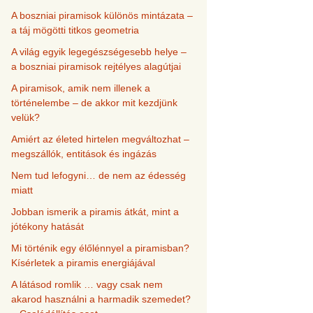
A boszniai piramisok különös mintázata –
a táj mögötti titkos geometria
A világ egyik legegészségesebb helye –
a boszniai piramisok rejtélyes alagútjai
A piramisok, amik nem illenek a
történelembe – de akkor mit kezdjünk
velük?
Amiért az életed hirtelen megváltozhat –
megszállók, entitások és ingázás
Nem tud lefogyni… de nem az édesség
miatt
Jobban ismerik a piramis átkát, mint a
jótékony hatását
Mi történik egy élőlénnyel a piramisban?
Kísérletek a piramis energiájával
A látásod romlik … vagy csak nem
akarod használni a harmadik szemedet?