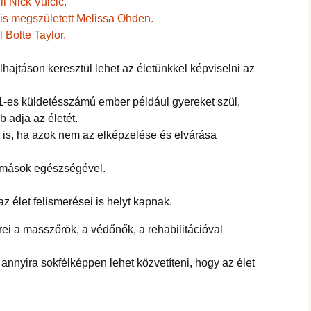
li Nick Vuicic.
s megszületett Melissa Ohden.
 Bolte Taylor.
hajtáson keresztül lehet az életünkkel képviselni az
1-es küldetésszámú ember például gyereket szül,
b adja az életét.
or is, ha azok nem az elképzelése és elvárása
y mások egészségével.
z élet felismerései is helyt kapnak.
ei a masszőrök, a védőnők, a rehabilitációval
 annyira sokfélképpen lehet közvetíteni, hogy az élet