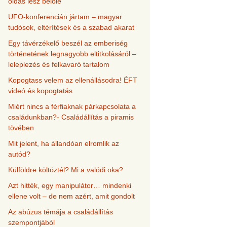
oldás lesz belőle
UFO-konferencián jártam – magyar
tudósok, eltérítések és a szabad akarat
Egy távérzékelő beszél az emberiség
történetének legnagyobb eltitkolásáról –
leleplezés és felkavaró tartalom
Kopogtass velem az ellenállásodra! ÉFT
videó és kopogtatás
Miért nincs a férfiaknak párkapcsolata a
családunkban?- Családállítás a piramis
tövében
Mit jelent, ha állandóan elromlik az
autód?
Külföldre költöztél? Mi a valódi oka?
Azt hitték, egy manipulátor… mindenki
ellene volt – de nem azért, amit gondolt
Az abúzus témája a családállítás
szempontjából