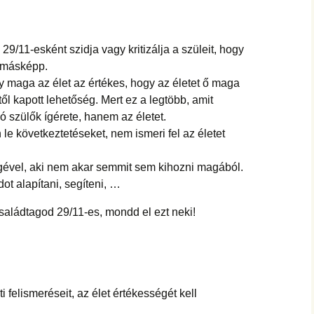
 29/11-esként szidja vagy kritizálja a szüleit, hogy
a másképp.
gy maga az élet az értékes, hogy az életet ő maga
től kapott lehetőség. Mert ez a legtöbb, amit
jó szülők ígérete, hanem az életet.
le következtetéseket, nem ismeri fel az életet
gével, aki nem akar semmit sem kihozni magából.
t alapítani, segíteni, …
aládtagod 29/11-es, mondd el ezt neki!
i felismeréseit, az élet értékességét kell