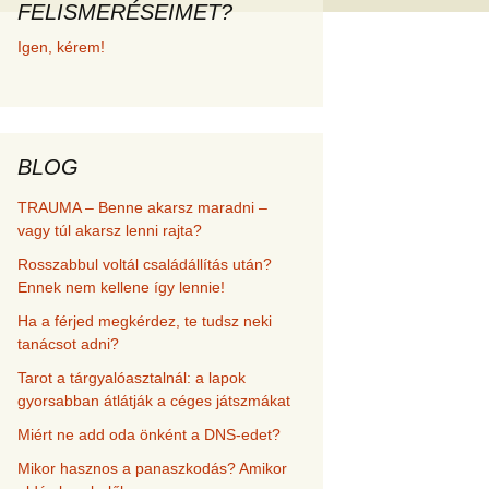
FELISMERÉSEIMET?
met és
Igen, kérem!
erződési
BLOG
TRAUMA – Benne akarsz maradni –
vagy túl akarsz lenni rajta?
Rosszabbul voltál családállítás után?
Ennek nem kellene így lennie!
Ha a férjed megkérdez, te tudsz neki
tanácsot adni?
Tarot a tárgyalóasztalnál: a lapok
gyorsabban átlátják a céges játszmákat
Miért ne add oda önként a DNS-edet?
Mikor hasznos a panaszkodás? Amikor