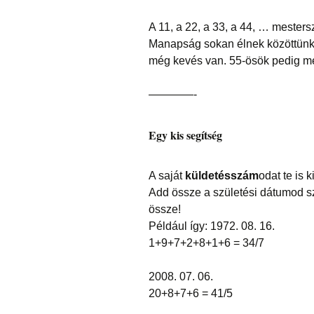
A 11, a 22, a 33, a 44, … mester
Manapság sokan élnek közöttünk 
még kevés van. 55-ösök pedig mé
————-
Egy kis segítség
A saját
küldetésszám
odat te is
Add össze a születési dátumod s
össze!
Például így: 1972. 08. 16.
1+9+7+2+8+1+6 = 34/7
2008. 07. 06.
20+8+7+6 = 41/5