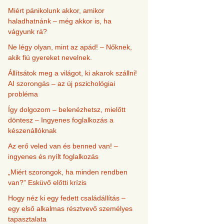
Miért pánikolunk akkor, amikor
haladhatnánk – még akkor is, ha
vágyunk rá?
Ne légy olyan, mint az apád! – Nőknek,
akik fiú gyereket nevelnek.
Állítsátok meg a világot, ki akarok szállni!
AI szorongás – az új pszichológiai
probléma
Így dolgozom – belenézhetsz, mielőtt
döntesz – Ingyenes foglalkozás a
készenállóknak
Az erő veled van és benned van! –
ingyenes és nyílt foglalkozás
„Miért szorongok, ha minden rendben
van?” Esküvő előtti krízis
Hogy néz ki egy fedett családállítás –
egy első alkalmas résztvevő személyes
tapasztalata