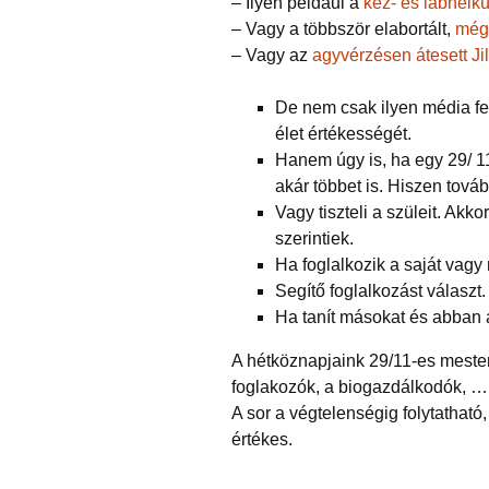
– Ilyen például a
kéz- és lábnélkü
– Vagy a többször elabortált,
mégi
– Vagy az
agyvérzésen átesett Jill
De nem csak ilyen média fel
élet értékességét.
Hanem úgy is, ha egy 29/ 1
akár többet is. Hiszen továb
Vagy tiszteli a szüleit. Akk
szerintiek.
Ha foglalkozik a saját vag
Segítő foglalkozást választ.
Ha tanít másokat és abban a
A hétköznapjaink 29/11-es mester
foglakozók, a biogazdálkodók, …
A sor a végtelenségig folytatható,
értékes.