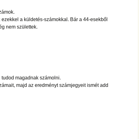
hanganyagok – régebbi
foglalkozások
számok.
ezekkel a küldetés-számokkal. Bár a 44-esekből
g nem születtek.
 ki tudod magadnak számolni.
zámait, majd az eredményt számjegyeit ismét add