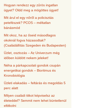
Hogyan rendezz egy zűrös ingatlan
ügyet? Oldd meg a mögöttes ügyet!
Mit árul el egy nőről a policisztás
petefészek? PCOS – méltatlan
bánásmód
Mit okoz, ha az őseid másodlagos
okoknál fogva házasodtak?
(Családállítás Szegeden és Budapesten)
Üzlet, osztozás – Az Univerzum még
időben küldött nekem jeleket!
Néha a párkapcsolati gondok csupán
energetikai gondok – Bioritmus és
Kronobiológia
Üzleti elakadás – feltárás és megoldás 5
perc alatt
Milyen családi titkot képviselsz az
életeddel? Semmit nem lehet büntetlenül
eltitkolni