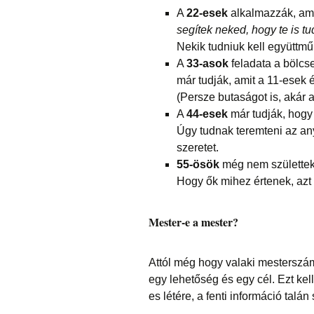
A
22-esek
alkalmazzák, ami
segítek neked, hogy te is tud
Nekik tudniuk kell együttm
A
33-asok
feladata a bölcs
már tudják, amit a 11-esek 
(Persze butaságot is, akár a
A
44-esek
már tudják, hogy
Úgy tudnak teremteni az an
szeretet.
55-ösök
még nem születtek
Hogy ők mihez értenek, azt 
Mester-e a mester?
Attól még hogy valaki mesterszámm
egy lehetőség és egy cél. Ezt kel
es létére, a fenti információ talá