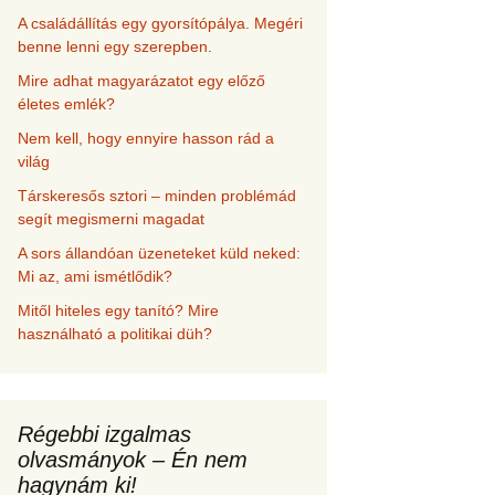
A családállítás egy gyorsítópálya. Megéri
benne lenni egy szerepben.
Mire adhat magyarázatot egy előző
életes emlék?
Nem kell, hogy ennyire hasson rád a
világ
Társkeresős sztori – minden problémád
segít megismerni magadat
A sors állandóan üzeneteket küld neked:
Mi az, ami ismétlődik?
Mitől hiteles egy tanító? Mire
használható a politikai düh?
Régebbi izgalmas
olvasmányok – Én nem
hagynám ki!