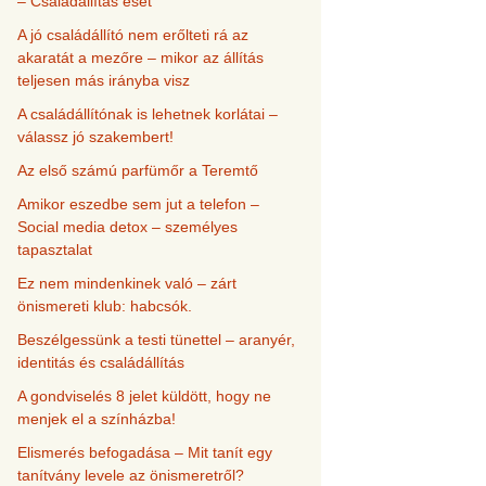
– Családállítás eset
A jó családállító nem erőlteti rá az
akaratát a mezőre – mikor az állítás
teljesen más irányba visz
A családállítónak is lehetnek korlátai –
válassz jó szakembert!
Az első számú parfümőr a Teremtő
Amikor eszedbe sem jut a telefon –
Social media detox – személyes
tapasztalat
Ez nem mindenkinek való – zárt
önismereti klub: habcsók.
Beszélgessünk a testi tünettel – aranyér,
identitás és családállítás
A gondviselés 8 jelet küldött, hogy ne
menjek el a színházba!
Elismerés befogadása – Mit tanít egy
tanítvány levele az önismeretről?