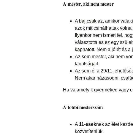
A mester, aki nem mester
A baj csak az, amikor valaki
azok mit csinálhattak voln
Ilyenkor nem ismeri fel, ho
választotta és ez egy szülei
kaphatott. Nem a jólét és a 
Az sem mester, aki nem von 
tanulságait.
Az sem él a 29/11 lehetősé
Nem akar házasodni, családo
Ha valamelyik gyermeked vagy cs
A többi mesterszám
A
11-esek
nek az élet kezdet
közvetíteniük.