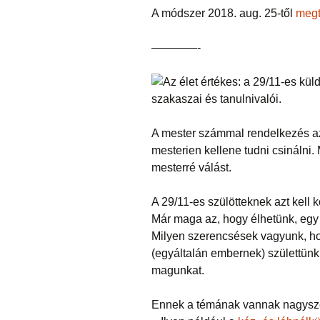
A módszer 2018. aug. 25-től
megt
————-
A mester számmal rendelkezés azt
mesterien kellene tudni csináln
mesterré válást.
A 29/11-es szülötteknek azt kell k
Már maga az, hogy élhetünk, egy
Milyen szerencsések vagyunk, ho
(egyáltalán embernek) születtünk
magunkat.
Ennek a témának vannak nagysze