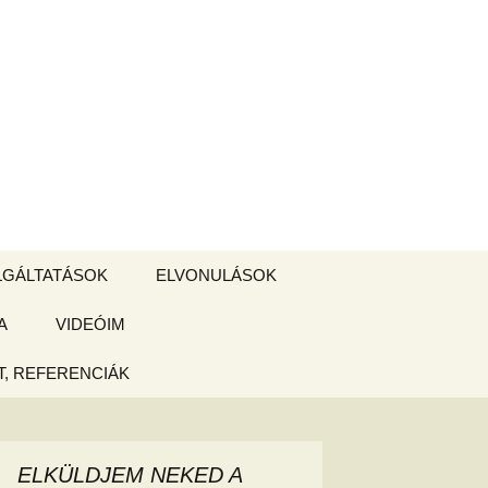
Keresés:
LGÁLTATÁSOK
ELVONULÁSOK
A
ZSIGE BOLT
VIDEÓIM
ELVONULÁS –
Magyarországon
, REFERENCIÁK
 tájékoztató
hogy
ELKÜLDJEM NEKED A
ked az új