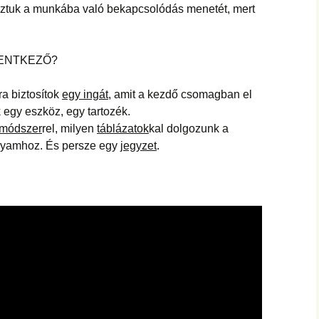
oztuk a munkába való bekapcsolódás menetét, mert
LENTKEZŐ?
a biztosítok
egy ingát
, amit a kezdő csomagban el
 egy eszköz, egy tartozék.
módszer
rel, milyen
táblázatok
kal dolgozunk a
folyamhoz. És persze egy
jegyzet
.