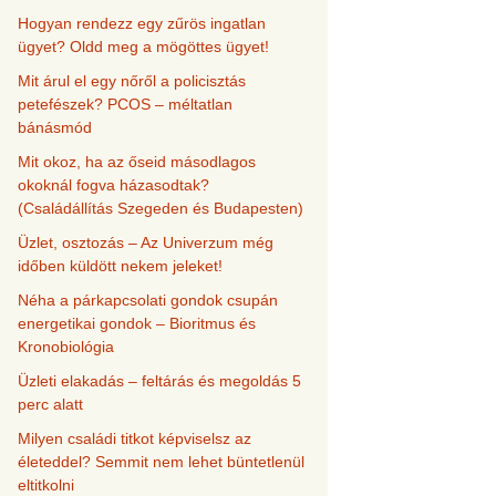
Hogyan rendezz egy zűrös ingatlan
ügyet? Oldd meg a mögöttes ügyet!
Mit árul el egy nőről a policisztás
petefészek? PCOS – méltatlan
bánásmód
Mit okoz, ha az őseid másodlagos
okoknál fogva házasodtak?
(Családállítás Szegeden és Budapesten)
Üzlet, osztozás – Az Univerzum még
időben küldött nekem jeleket!
Néha a párkapcsolati gondok csupán
energetikai gondok – Bioritmus és
Kronobiológia
Üzleti elakadás – feltárás és megoldás 5
perc alatt
Milyen családi titkot képviselsz az
életeddel? Semmit nem lehet büntetlenül
eltitkolni