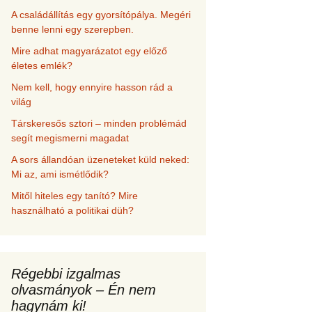
A családállítás egy gyorsítópálya. Megéri
benne lenni egy szerepben.
Mire adhat magyarázatot egy előző
életes emlék?
Nem kell, hogy ennyire hasson rád a
világ
Társkeresős sztori – minden problémád
segít megismerni magadat
A sors állandóan üzeneteket küld neked:
Mi az, ami ismétlődik?
Mitől hiteles egy tanító? Mire
használható a politikai düh?
Régebbi izgalmas
olvasmányok – Én nem
hagynám ki!