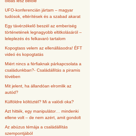
oldás lesz belőle
UFO-konferencián jártam – magyar
tudósok, eltérítések és a szabad akarat
Egy távérzékelő beszél az emberiség
történetének legnagyobb eltitkolásáról –
leleplezés és felkavaró tartalom
Kopogtass velem az ellenállásodra! ÉFT
videó és kopogtatás
Miért nincs a férfiaknak párkapcsolata a
családunkban?- Családállítás a piramis
tövében
Mit jelent, ha állandóan elromlik az
autód?
Külföldre költöztél? Mi a valódi oka?
Azt hitték, egy manipulátor… mindenki
ellene volt – de nem azért, amit gondolt
Az abúzus témája a családállítás
szempontjából