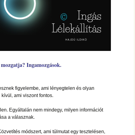
i mozgatja? Ingamozgások.
.
esznek figyelembe, ami lényegtelen és olyan
ívül, ami viszont fontos.
len. Egyáltalán nem mindegy, milyen információt
rása a válasznak.
özvetítés módszert, ami túlmutat egy tesztelésen,