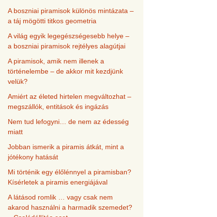
A boszniai piramisok különös mintázata –
a táj mögötti titkos geometria
A világ egyik legegészségesebb helye –
a boszniai piramisok rejtélyes alagútjai
A piramisok, amik nem illenek a
történelembe – de akkor mit kezdjünk
velük?
Amiért az életed hirtelen megváltozhat –
megszállók, entitások és ingázás
Nem tud lefogyni… de nem az édesség
miatt
Jobban ismerik a piramis átkát, mint a
jótékony hatását
Mi történik egy élőlénnyel a piramisban?
Kísérletek a piramis energiájával
A látásod romlik … vagy csak nem
akarod használni a harmadik szemedet?