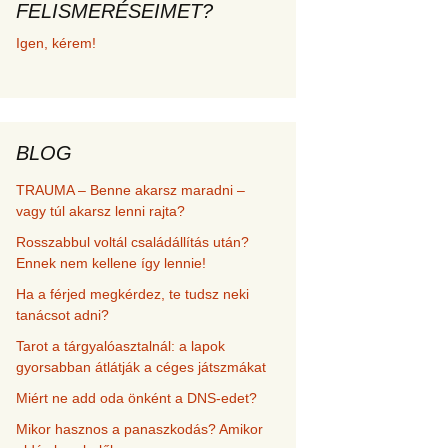
FELISMERÉSEIMET?
met és
Igen, kérem!
erződési
BLOG
TRAUMA – Benne akarsz maradni –
vagy túl akarsz lenni rajta?
Rosszabbul voltál családállítás után?
Ennek nem kellene így lennie!
Ha a férjed megkérdez, te tudsz neki
tanácsot adni?
Tarot a tárgyalóasztalnál: a lapok
gyorsabban átlátják a céges játszmákat
Miért ne add oda önként a DNS-edet?
Mikor hasznos a panaszkodás? Amikor