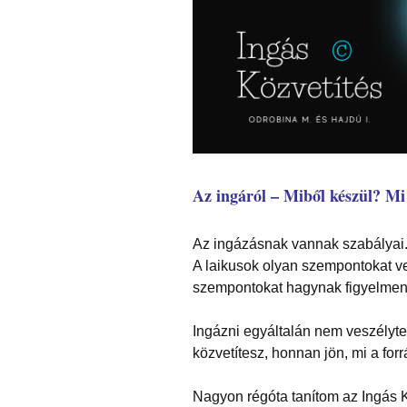
Az ingáról – Miből készül? M
Az ingázásnak vannak szabályai
A laikusok olyan szempontokat v
szempontokat hagynak figyelmen k
Ingázni egyáltalán nem veszélyte
közvetítesz, honnan jön, mi a for
Nagyon régóta tanítom az Ingás K