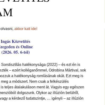
jesztő
ítás –
ság, pénz
felismerései
AM
AMIRE RÁJÖTTEM 5.
Ítélkezőlap – segédlet a
ÉFT esetek 4.
eseteimet?
KÖZVETÍTÉS –
módszerhez
Ingás Lélekállítás
gával –
LYAM
tanfolyam
delmek a
Cikkek a fogyás
ÉFT esetek –
Általános Sz
ás, evés,
témakörében
tanítványoktól
Feltételek
IKA
en
OGLALKOZÁS
T félelem,
 olvasni,
akkor katt ide!
ás, harag
Vegyes esetek
i elemzés
ése
K
Ingás Közvetítés
Alternatív megoldások
lógia –
Szegeden és Online
Kronobiológiai
problémákra
iológia
am
számolóprogram
(2026. 05. 6-tól)
ók
Kronobiológiai esetek
KATIE – 4
S TANFOLYAM
Sorstisztítás hatékonysága (2022) – és ezt én is
FASTER EFT esetek
lezték – ezért kolléganőmmel, Odrobina Mártival, sok
 és tudatszintek
yomozzuk a hatékonyság romlásának okát. Ezt meg is
ója
GYEREKBAJOK
Ügyfelek meséi
uk meg a módszert. Nem csak a felkészülés
s teljes átalakuláson ment át. Vagyis egy egészen
J
ÁLLÍTÁST!
A saját mesém
enzióból dolgozunk. Olykor az illúzión belülről,
vagy a kérdező tudatszintje, … igényli – az illúzión
s
Megvásárolható