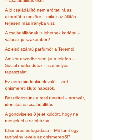
– Családállítás eset
A jó családállító nem erőlteti rá az
akaratát a mezőre – mikor az állítás
teljesen más irányba visz
A családállítónak is lehetnek korlátai –
válassz jó szakembert!
Az első számú parfümőr a Teremtő
Amikor eszedbe sem jut a telefon –
Social media detox – személyes
tapasztalat
Ez nem mindenkinek való – zárt
önismereti klub: habcsók.
Beszélgessünk a testi tünettel – aranyér,
identitás és családállítás
A gondviselés 8 jelet küldött, hogy ne
menjek el a színházba!
Elismerés befogadása – Mit tanít egy
tanítvány levele az önismeretről?