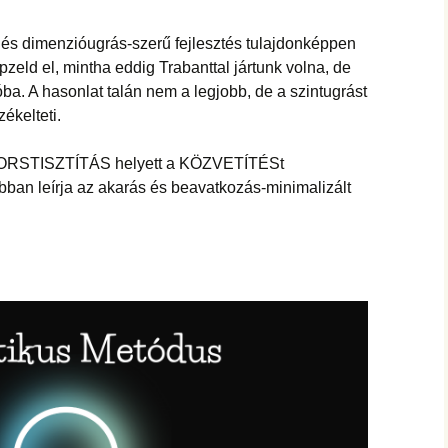
hanganyagok – régebbi
foglalkozások
 és dimenzióugrás-szerű fejlesztés tulajdonképpen
zeld el, mintha eddig Trabanttal jártunk volna, de
ba. A hasonlat talán nem a legjobb, de a szintugrást
ékelteti.
 A SORSTISZTÍTÁS helyett a KÖZVETÍTÉSt
obban leírja az akarás és beavatkozás-minimalizált