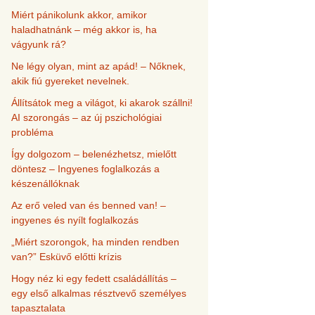
Miért pánikolunk akkor, amikor
haladhatnánk – még akkor is, ha
vágyunk rá?
Ne légy olyan, mint az apád! – Nőknek,
akik fiú gyereket nevelnek.
Állítsátok meg a világot, ki akarok szállni!
AI szorongás – az új pszichológiai
probléma
Így dolgozom – belenézhetsz, mielőtt
döntesz – Ingyenes foglalkozás a
készenállóknak
Az erő veled van és benned van! –
ingyenes és nyílt foglalkozás
„Miért szorongok, ha minden rendben
van?” Esküvő előtti krízis
Hogy néz ki egy fedett családállítás –
egy első alkalmas résztvevő személyes
tapasztalata