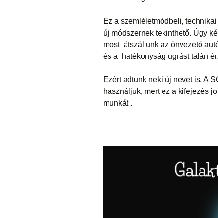
Ez a szemléletmódbeli, technikai
új módszernek tekinthető. Úgy kép
most átszállunk az önvezető autó
és a hatékonyság ugrást talán érz
Ezért adtunk neki új nevet is.
használjuk, mert ez a kifejezés j
munkát .