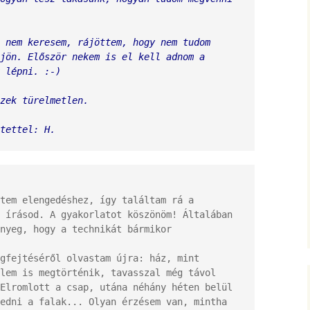
 nem keresem, rájöttem, hogy nem tudom 
jön. Először nekem is el kell adnom a 
 lépni. :-)
zek türelmetlen.
tettel: H.
tem elengedéshez, így találtam rá a 
 írásod. A gyakorlatot köszönöm! Általában 
nyeg, hogy a technikát bármikor 
gfejtéséről olvastam újra: ház, mint 
lem is megtörténik, tavasszal még távol 
Elromlott a csap, utána néhány héten belül 
edni a falak... Olyan érzésem van, mintha 