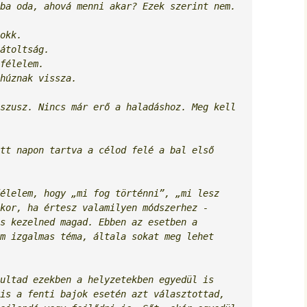
ba oda, ahová menni akar? Ezek szerint nem.

okk.

átoltság.

félelem.

húznak vissza. 
szusz. Nincs már erő a haladáshoz. Meg kell 
tt napon tartva a célod felé a bal első 
élelem, hogy „mi fog történni”, „mi lesz 
kor, ha értesz valamilyen módszerhez - 
s kezelned magad. Ebben az esetben a 
m izgalmas téma, általa sokat meg lehet 
ultad ezekben a helyzetekben egyedül is 
is a fenti bajok esetén azt választottad, 