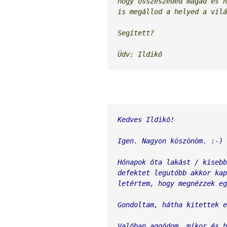
hogy összeszeded magad és h
is megállod a helyed a vilá
Segített?
Üdv: Ildikó
Kedves Ildikó!
Igen. Nagyon köszönöm. :-)
Hónapok óta lakást / kisebb
defektet legutóbb akkor kap
letértem, hogy megnézzek eg
Gondoltam, hátha kitettek e
Valóban aggódom, mikor és h