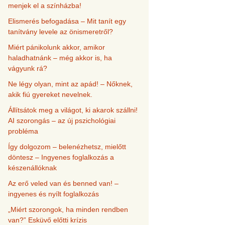
menjek el a színházba!
Elismerés befogadása – Mit tanít egy
tanítvány levele az önismeretről?
Miért pánikolunk akkor, amikor
haladhatnánk – még akkor is, ha
vágyunk rá?
Ne légy olyan, mint az apád! – Nőknek,
akik fiú gyereket nevelnek.
Állítsátok meg a világot, ki akarok szállni!
AI szorongás – az új pszichológiai
probléma
Így dolgozom – belenézhetsz, mielőtt
döntesz – Ingyenes foglalkozás a
készenállóknak
Az erő veled van és benned van! –
ingyenes és nyílt foglalkozás
„Miért szorongok, ha minden rendben
van?” Esküvő előtti krízis