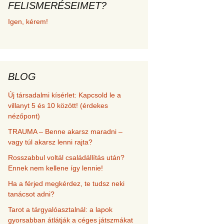
FELISMERÉSEIMET?
met és
Igen, kérem!
erződési
BLOG
Új társadalmi kísérlet: Kapcsold le a
villanyt 5 és 10 között! (érdekes
nézőpont)
TRAUMA – Benne akarsz maradni –
vagy túl akarsz lenni rajta?
Rosszabbul voltál családállítás után?
Ennek nem kellene így lennie!
Ha a férjed megkérdez, te tudsz neki
tanácsot adni?
Tarot a tárgyalóasztalnál: a lapok
gyorsabban átlátják a céges játszmákat