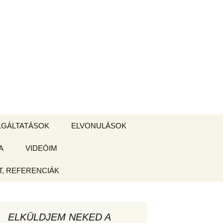
Keresés:
LGÁLTATÁSOK
ELVONULÁSOK
A
ZSIGE BOLT
VIDEÓIM
ELVONULÁS –
Magyarországon
, REFERENCIÁK
 tájékoztató
hogy
ELKÜLDJEM NEKED A
ked az új