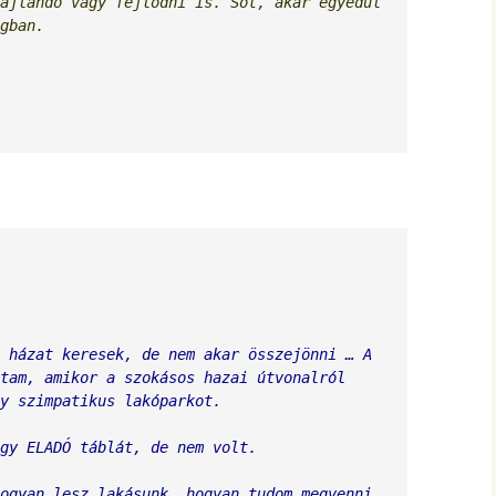
ajlandó vagy fejlődni is. Sőt, akár egyedül 
gban.
 házat keresek, de nem akar összejönni … A 
tam, amikor a szokásos hazai útvonalról 
y szimpatikus lakóparkot.
gy ELADÓ táblát, de nem volt. 
ogyan lesz lakásunk, hogyan tudom megvenni 