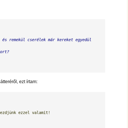
 és remekül cserélek már kereket egyedül 
ort?
teréről, ezt írtam:
kezdjünk ezzel valamit!