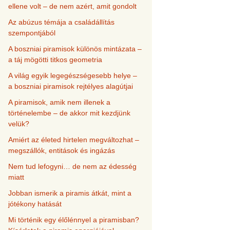
ellene volt – de nem azért, amit gondolt
Az abúzus témája a családállítás
szempontjából
A boszniai piramisok különös mintázata –
a táj mögötti titkos geometria
A világ egyik legegészségesebb helye –
a boszniai piramisok rejtélyes alagútjai
A piramisok, amik nem illenek a
történelembe – de akkor mit kezdjünk
velük?
Amiért az életed hirtelen megváltozhat –
megszállók, entitások és ingázás
Nem tud lefogyni… de nem az édesség
miatt
Jobban ismerik a piramis átkát, mint a
jótékony hatását
Mi történik egy élőlénnyel a piramisban?