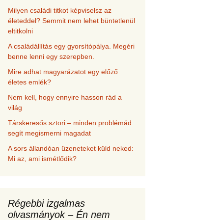
Milyen családi titkot képviselsz az
életeddel? Semmit nem lehet büntetlenül
eltitkolni
A családállítás egy gyorsítópálya. Megéri
benne lenni egy szerepben.
Mire adhat magyarázatot egy előző
életes emlék?
Nem kell, hogy ennyire hasson rád a
világ
Társkeresős sztori – minden problémád
segít megismerni magadat
A sors állandóan üzeneteket küld neked:
Mi az, ami ismétlődik?
Régebbi izgalmas
olvasmányok – Én nem