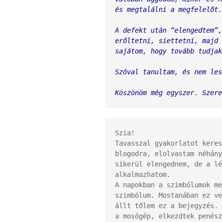
és megtalálni a megfelelőt.
A defekt után “elengedtem”,
erőltetni, siettetni, majd 
sajátom, hogy tovább tudjak
Szóval tanultam, és nem les
Köszönöm még egyszer. Szere
Tavasszal gyakorlatot keres
blogodra, elolvastam néhány
sikerül elengednem, de a lé
alkalmazhatom. 

A napokban a szimbólumok me
szimbólum. Mostanában ez ve
állt tőlem ez a bejegyzés. 
a mosógép, elkezdtek penész