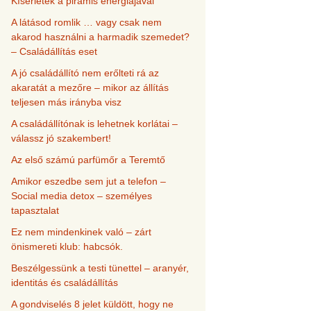
Kísérletek a piramis energiájával
A látásod romlik … vagy csak nem
akarod használni a harmadik szemedet?
– Családállítás eset
A jó családállító nem erőlteti rá az
akaratát a mezőre – mikor az állítás
teljesen más irányba visz
A családállítónak is lehetnek korlátai –
válassz jó szakembert!
Az első számú parfümőr a Teremtő
Amikor eszedbe sem jut a telefon –
Social media detox – személyes
tapasztalat
Ez nem mindenkinek való – zárt
önismereti klub: habcsók.
Beszélgessünk a testi tünettel – aranyér,
identitás és családállítás
A gondviselés 8 jelet küldött, hogy ne