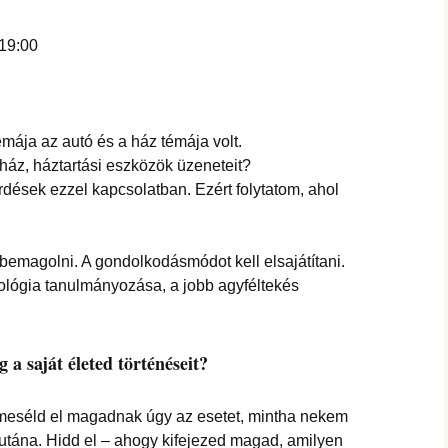
hanganyagok – régebbi
foglalkozások
-19:00
mája az autó és a ház témája volt.
ház, háztartási eszközök üzeneteit?
ések ezzel kapcsolatban. Ezért folytatom, ahol
 bemagolni. A gondolkodásmódot kell elsajátítani.
rológia tanulmányozása, a jobb agyféltekés
 a saját életed történéseit?
meséld el magadnak úgy az esetet, mintha nekem
 el utána. Hidd el – ahogy kifejezed magad, amilyen