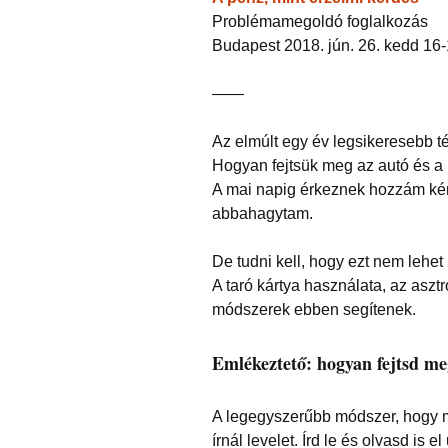
Problémamegoldó foglalkozás
Budapest 2018. jún. 26. kedd 16
——
Az elmúlt egy év legsikeresebb té
Hogyan fejtsük meg az autó és a 
A mai napig érkeznek hozzám kérd
abbahagytam.
De tudni kell, hogy ezt nem lehet
A taró kártya használata, az aszt
módszerek ebben segítenek.
Emlékeztető: hogyan fejtsd meg
A legegyszerűbb módszer, hogy 
írnál levelet. Írd le és olvasd is