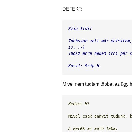
DEFEKT:
Szia Ildi!
Többször volt már defektem,
is. :-)

Tudsz erre nekem írni pár s
Köszi: Szép H.
Mivel nem tudtam többet az ügy hát
Kedves H!
Mivel csak ennyit tudunk, 
A kerék az autó lába.
