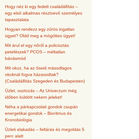
Hogy néz ki egy fedett családállítás –
egy első alkalmas résztvevő személyes
tapasztalata
Hogyan rendezz egy zűrös ingatlan
ügyet? Oldd meg a mögöttes ügyet!
Mit árul el egy nőről a policisztás
petefészek? PCOS – méltatlan
bánásmód
Mit okoz, ha az őseid másodlagos
okoknál fogva házasodtak?
(Családállítás Szegeden és Budapesten)
Üzlet, osztozás – Az Univerzum még
időben küldött nekem jeleket!
Néha a párkapcsolati gondok csupán
energetikai gondok – Bioritmus és
Kronobiológia
Üzleti elakadás – feltárás és megoldás 5
perc alatt