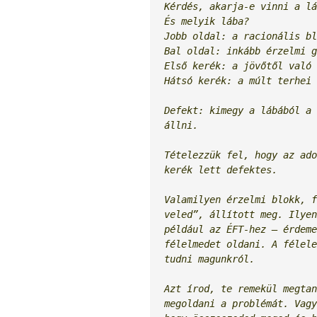
Kérdés, akarja-e vinni a lá
És melyik lába?

Jobb oldal: a racionális bl
Bal oldal: inkább érzelmi g
Első kerék: a jövőtől való 
Hátsó kerék: a múlt terhei 
Defekt: kimegy a lábából a 
állni. 
Tételezzük fel, hogy az ado
kerék lett defektes.
Valamilyen érzelmi blokk, f
veled”, állított meg. Ilyen
például az ÉFT-hez – érdeme
félelmedet oldani. A félele
tudni magunkról.
Azt írod, te remekül megtan
megoldani a problémát. Vagy