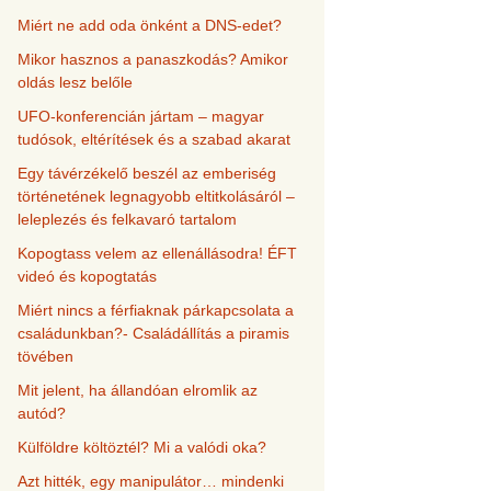
Miért ne add oda önként a DNS-edet?
Mikor hasznos a panaszkodás? Amikor
oldás lesz belőle
UFO-konferencián jártam – magyar
tudósok, eltérítések és a szabad akarat
Egy távérzékelő beszél az emberiség
történetének legnagyobb eltitkolásáról –
leleplezés és felkavaró tartalom
Kopogtass velem az ellenállásodra! ÉFT
videó és kopogtatás
Miért nincs a férfiaknak párkapcsolata a
családunkban?- Családállítás a piramis
tövében
Mit jelent, ha állandóan elromlik az
autód?
Külföldre költöztél? Mi a valódi oka?
Azt hitték, egy manipulátor… mindenki