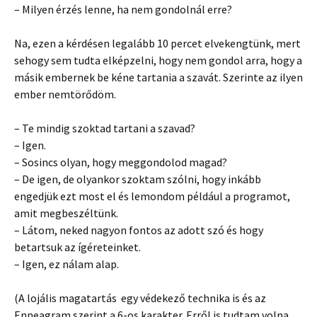
– Milyen érzés lenne, ha nem gondolnál erre?
Na, ezen a kérdésen legalább 10 percet elvekengtünk, mert
sehogy sem tudta elképzelni, hogy nem gondol arra, hogy a
másik embernek be kéne tartania a szavát. Szerinte az ilyen
ember nemtörődöm.
– Te mindig szoktad tartani a szavad?
– Igen.
– Sosincs olyan, hogy meggondolod magad?
– De igen, de olyankor szoktam szólni, hogy inkább
engedjük ezt most el és lemondom például a programot,
amit megbeszéltünk.
– Látom, neked nagyon fontos az adott szó és hogy
betartsuk az ígéreteinket.
– Igen, ez nálam alap.
(A lojális magatartás egy védekező technika is és az
Enneagram szerint a 6-os karakter. Erről is tudtam volna