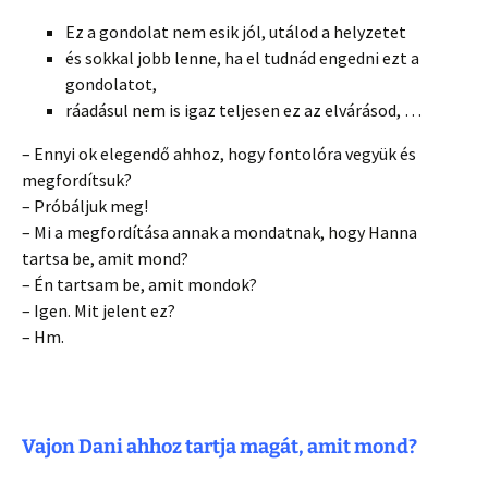
Ez a gondolat nem esik jól, utálod a helyzetet
és sokkal jobb lenne, ha el tudnád engedni ezt a
gondolatot,
ráadásul nem is igaz teljesen ez az elvárásod, …
– Ennyi ok elegendő ahhoz, hogy fontolóra vegyük és
megfordítsuk?
– Próbáljuk meg!
– Mi a megfordítása annak a mondatnak, hogy Hanna
tartsa be, amit mond?
– Én tartsam be, amit mondok?
– Igen. Mit jelent ez?
– Hm.
Vajon Dani ahhoz tartja magát, amit mond?