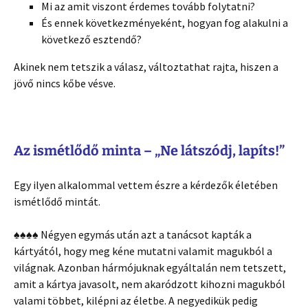
Mi az amit viszont érdemes tovább folytatni?
És ennek következményeként, hogyan fog alakulni a
következő esztendő?
Akinek nem tetszik a válasz, változtathat rajta, hiszen a
jövő nincs kőbe vésve.
Az ismétlődő minta – „Ne látszódj, lapíts!”
Egy ilyen alkalommal vettem észre a kérdezők életében
ismétlődő mintát.
♠♠♠♠ Négyen egymás után azt a tanácsot kapták a
kártyától, hogy meg kéne mutatni valamit magukból a
világnak. Azonban hármójuknak egyáltalán nem tetszett,
amit a kártya javasolt, nem akaródzott kihozni magukból
valami többet, kilépni az életbe. A negyedikük pedig