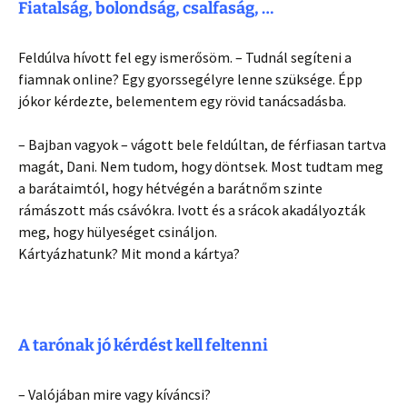
Fiatalság, bolondság, csalfaság, …
Feldúlva hívott fel egy ismerősöm. – Tudnál segíteni a
fiamnak online? Egy gyorssegélyre lenne szüksége. Épp
jókor kérdezte, belementem egy rövid tanácsadásba.
– Bajban vagyok – vágott bele feldúltan, de férfiasan tartva
magát, Dani. Nem tudom, hogy döntsek. Most tudtam meg
a barátaimtól, hogy hétvégén a barátnőm szinte
rámászott más csávókra. Ivott és a srácok akadályozták
meg, hogy hülyeséget csináljon.
Kártyázhatunk? Mit mond a kártya?
A tarónak jó kérdést kell feltenni
– Valójában mire vagy kíváncsi?