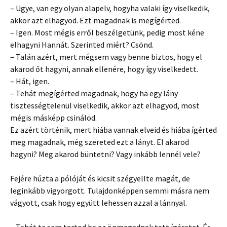
– Ugye, van egy olyan alapelv, hogyha valaki így viselkedik,
akkor azt elhagyod. Ezt magadnak is megígérted.
– Igen. Most mégis erről beszélgetünk, pedig most kéne
elhagyni Hannát. Szerinted miért? Csönd.
– Talán azért, mert mégsem vagy benne biztos, hogy el
akarod őt hagyni, annak ellenére, hogy így viselkedett.
– Hát, igen.
– Tehát megígérted magadnak, hogy ha egy lány
tisztességtelenül viselkedik, akkor azt elhagyod, most
mégis másképp csinálod.
Ez azért történik, mert hiába vannak elveid és hiába ígérted
meg magadnak, még szereted ezt a lányt. El akarod
hagyni? Meg akarod büntetni? Vagy inkább lennél vele?
Fejére húzta a pólóját és kicsit szégyellte magát, de
leginkább vigyorgott. Tulajdonképpen semmi másra nem
vágyott, csak hogy együtt lehessen azzal a lánnyal.