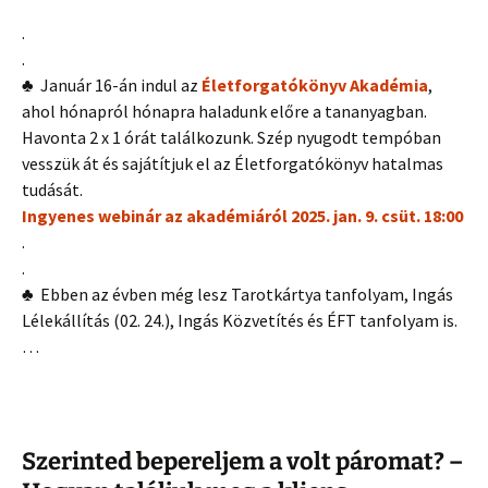
.
.
♣
Január 16-án indul az
Életforgatókönyv Akadémia
,
ahol hónapról hónapra haladunk előre a tananyagban.
Havonta 2 x 1 órát találkozunk. Szép nyugodt tempóban
vesszük át és sajátítjuk el az Életforgatókönyv hatalmas
tudását.
Ingyenes webinár az akadémiáról 2025. jan. 9. csüt. 18:00
.
.
♣
Ebben az évben még lesz Tarotkártya tanfolyam, Ingás
Lélekállítás (02. 24.), Ingás Közvetítés és ÉFT tanfolyam is.
…
Szerinted bepereljem a volt páromat? –