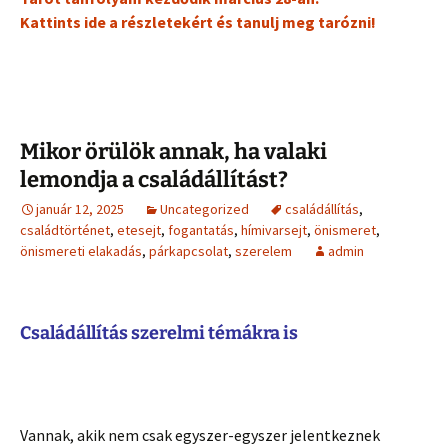
Kattints ide a részletekért és tanulj meg tarózni!
Mikor örülök annak, ha valaki
lemondja a családállítást?
január 12, 2025
Uncategorized
családállítás
,
családtörténet
,
etesejt
,
fogantatás
,
hímivarsejt
,
önismeret
,
önismereti elakadás
,
párkapcsolat
,
szerelem
admin
Családállítás szerelmi témákra is
Vannak, akik nem csak egyszer-egyszer jelentkeznek