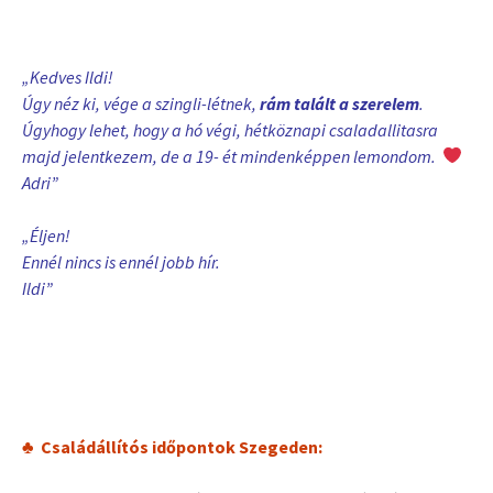
„Kedves Ildi!
Úgy néz ki, vége a szingli-létnek,
rám talált a szerelem
.
Úgyhogy lehet, hogy a hó végi, hétköznapi csaladallitasra
majd jelentkezem, de a 19- ét mindenképpen lemondom.
Adri”
„Éljen!
Ennél nincs is ennél jobb hír.
Ildi”
♣ Családállítós időpontok Szegeden: