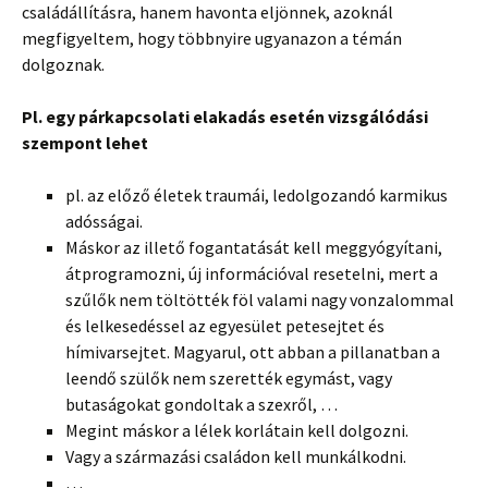
családállításra, hanem havonta eljönnek, azoknál
megfigyeltem, hogy többnyire ugyanazon a témán
dolgoznak.
Pl. egy párkapcsolati elakadás esetén vizsgálódási
szempont lehet
pl. az előző életek traumái, ledolgozandó karmikus
adósságai.
Máskor az illető fogantatását kell meggyógyítani,
átprogramozni, új információval resetelni, mert a
szűlők nem töltötték föl valami nagy vonzalommal
és lelkesedéssel az egyesület petesejtet és
hímivarsejtet. Magyarul, ott abban a pillanatban a
leendő szülők nem szerették egymást, vagy
butaságokat gondoltak a szexről, …
Megint máskor a lélek korlátain kell dolgozni.
Vagy a származási családon kell munkálkodni.
…