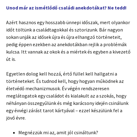
Unod már az ismétlődő családi anekdotákat? Ne tedd!
Azért hasznos egy hosszabb ünnepi időszak, mert olyankor
időt töltünk a családtagokkal és sztorizunk. Bár nagyon
sokan unják az idősek újra és újra elhangzó történeteit,
pedig éppen ezekben az anekdotákban rejlik a problémák
kulcsa. Itt vannak az okok és a miértek és egyben a kivezető
út is.
Egyetlen dolog kell hozzá, értő füllel kell hallgatni a
történeteket. És tudnod kell, hogy hogyan működnek az
életvédő mechanizmusok. Év végén rendszeresen
meglátogatok egy családot és kialakult az a szokás, hogy
néhányan összegyűlünk és még karácsony idején csinálunk
egy évvégi zárást tarot kártyával – ezzel készülünk fel a
jövő évre.
Megnézzük mi az, amit jól csináltunk?