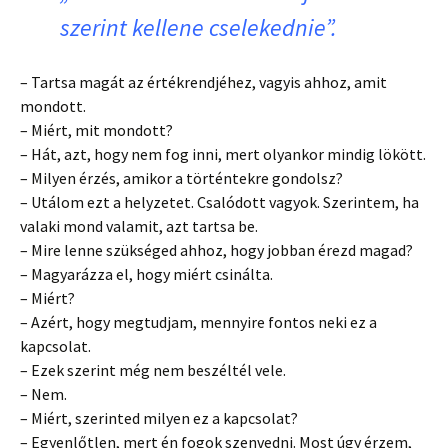
szerint kellene cselekednie”.
– Tartsa magát az értékrendjéhez, vagyis ahhoz, amit
mondott.
– Miért, mit mondott?
– Hát, azt, hogy nem fog inni, mert olyankor mindig lökött.
– Milyen érzés, amikor a történtekre gondolsz?
– Utálom ezt a helyzetet. Csalódott vagyok. Szerintem, ha
valaki mond valamit, azt tartsa be.
– Mire lenne szükséged ahhoz, hogy jobban érezd magad?
– Magyarázza el, hogy miért csinálta.
– Miért?
– Azért, hogy megtudjam, mennyire fontos neki ez a
kapcsolat.
– Ezek szerint még nem beszéltél vele.
– Nem.
– Miért, szerinted milyen ez a kapcsolat?
– Egyenlőtlen, mert én fogok szenvedni. Most úgy érzem,