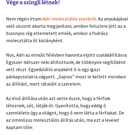
Vége a szingli létnek!
Nem régen írtam
Adri molesztálós esetéről
. Az anyukájával
való viszont akarta megjavítani, amikor felszínre jött az a
bizonyos rég eltemetett emlék, amikor a fodrász
molesztálta őt kislányként.
Nos, Adri az elmúlt félévben havonta eljött családállításra.
Egyszer-kétszer neki állítottunk, de többnyire segítőként
vett részt. Egyedülálló anyaként ő is egy igazi
párkapcsolatra vágyott. „Sajnos” most le kellett mondani
az állítást, mert rátalált a szerelem.
Az első állítása után azt vette észre, hogy a férfiak
léteznek, sőt, látják őt. Gyanította, hogy eddig ő
szemlélete úgy a világot, hogy ő nem látta a férfiakat. De
az ominózus molesztálós állítás után, ma ezt a levelet
kaptam tőle: