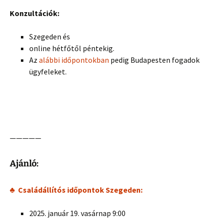
Konzultációk:
Szegeden és
online hétfőtől péntekig.
Az
alábbi időpontokban
pedig Budapesten fogadok
ügyfeleket.
—————
Ajánló:
♣ Családállítós időpontok Szegeden:
2025. január 19. vasárnap 9:00