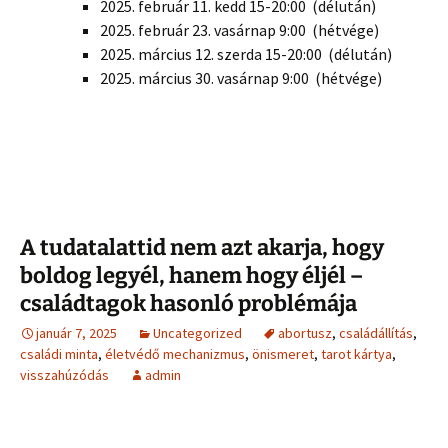
2025. február 11. kedd 15-20:00 (délután)
2025. február 23. vasárnap 9:00 (hétvége)
2025. március 12. szerda 15-20:00
(délután)
2025. március 30. vasárnap 9:00
(hétvége)
A tudatalattid nem azt akarja, hogy
boldog legyél, hanem hogy éljél –
családtagok hasonló problémája
január 7, 2025
Uncategorized
abortusz
,
családállítás
,
családi minta
,
életvédő mechanizmus
,
önismeret
,
tarot kártya
,
visszahúzódás
admin