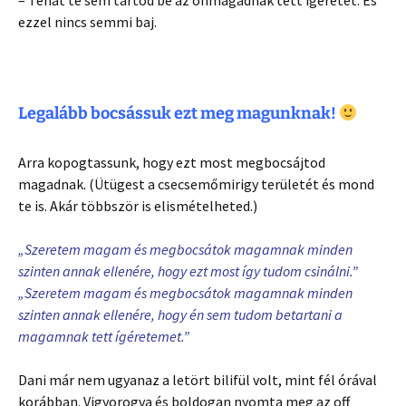
– Tehát te sem tartod be az önmagadnak tett ígéretet. És
ezzel nincs semmi baj.
Legalább bocsássuk ezt meg magunknak!
Arra kopogtassunk, hogy ezt most megbocsájtod
magadnak. (Ütügest a csecsemőmirigy területét és mond
te is. Akár többször is elismételheted.)
„Szeretem magam és megbocsátok magamnak minden
szinten annak ellenére, hogy ezt most így tudom csinálni.”
„Szeretem magam és megbocsátok magamnak minden
szinten annak ellenére, hogy én sem tudom betartani a
magamnak tett ígéretemet.”
Dani már nem ugyanaz a letört bilifül volt, mint fél órával
korábban. Vigyorogva és boldogan nyomta meg az off