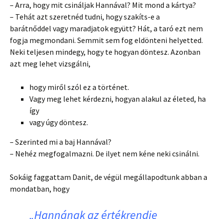
– Arra, hogy mit csináljak Hannával? Mit mond a kártya?
– Tehát azt szeretnéd tudni, hogy szakíts-e a
barátnőddel vagy maradjatok együtt? Hát, a taró ezt nem
fogja megmondani. Semmit sem fog eldönteni helyetted.
Neki teljesen mindegy, hogy te hogyan döntesz. Azonban
azt meg lehet vizsgálni,
hogy miről szól ez a történet.
Vagy meg lehet kérdezni, hogyan alakul az életed, ha
így
vagy úgy döntesz.
– Szerinted mi a baj Hannával?
– Nehéz megfogalmazni. De ilyet nem kéne neki csinálni.
Sokáig faggattam Danit, de végül megállapodtunk abban a
mondatban, hogy
„Hannának az értékrendje