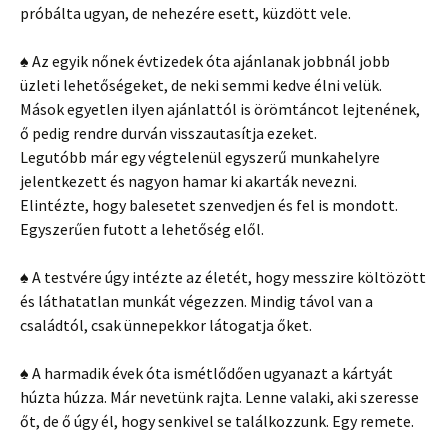
próbálta ugyan, de nehezére esett, küzdött vele.
♠ Az egyik nőnek évtizedek óta ajánlanak jobbnál jobb
üzleti lehetőségeket, de neki semmi kedve élni velük.
Mások egyetlen ilyen ajánlattól is örömtáncot lejtenének,
ő pedig rendre durván visszautasítja ezeket.
Legutóbb már egy végtelenül egyszerű munkahelyre
jelentkezett és nagyon hamar ki akarták nevezni.
Elintézte, hogy balesetet szenvedjen és fel is mondott.
Egyszerűen futott a lehetőség elől.
♠ A testvére úgy intézte az életét, hogy messzire költözött
és láthatatlan munkát végezzen. Mindig távol van a
családtól, csak ünnepekkor látogatja őket.
♠ A harmadik évek óta ismétlődően ugyanazt a kártyát
húzta húzza. Már nevetünk rajta. Lenne valaki, aki szeresse
őt, de ő úgy él, hogy senkivel se találkozzunk. Egy remete.