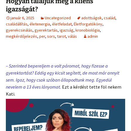
Hogyan találjuk meg a kliens
igazságát?
január 6, 2025
Uncategorized
adottságok
,
család
,
családállítás
,
életenergia
,
életfeladat
,
Életforgatóköny
,
gyerekcsinálás
,
gyerektartás
,
igazság
,
kronobiológia
,
megkérdőjelezés
,
per
,
sors
,
tarot
,
válás
admin
– Szerinted bepereljem a volt páromat, hogy fizesse a
gyerektartást? Eddig egy kicsit segített, de most már annyit
sem. Igaz, hogy csak szóban állapodtunk meg. Egyedül
nevelem a 13 éves lányomat.
Ezt a kérdést tette föl nekem
Kati.