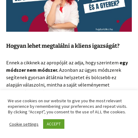
Hogyan lehet megtalálni a kliens igazságát?
Ennek a cikknek az apropóját az adja, hogy szerintem
egy
módszer nem módszer.
Azonban az ügyes módszerek
segítenek gyorsa
n
átlátni
a helyzetet és bölcsebb ez
alapján válaszolni, mintha a saját véleményemet
mondanám el a kérdezőnek.
Nem az a fontos, hogy az én igazságomat közöljem vele,
We use cookies on our website to give you the most relevant
experience by remembering your preferences and repeat visits.
hanem hogy megtaláljuk, neki mi lesz az igaz.
By clicking “Accept”, you consent to the use of ALL the cookies.
1. Életforgatókönyv – küldetésszám
Cookie settings
ACCEPT