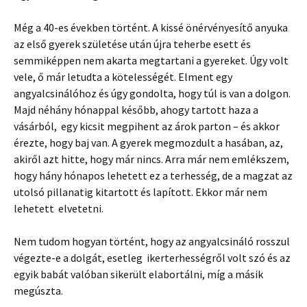
Még a 40-es években történt. A kissé önérvényesítő anyuka
az első gyerek születése után újra teherbe esett és
semmiképpen nem akarta megtartani a gyereket. Úgy volt
vele, ő már letudta a kötelességét. Elment egy
angyalcsinálóhoz és úgy gondolta, hogy túl is van a dolgon.
Majd néhány hónappal később, ahogy tartott haza a
vásárból, egy kicsit megpihent az árok parton – és akkor
érezte, hogy baj van. A gyerek megmozdult a hasában, az,
akiről azt hitte, hogy már nincs. Arra már nem emlékszem,
hogy hány hónapos lehetett ez a terhesség, de a magzat az
utolsó pillanatig kitartott és lapított. Ekkor már nem
lehetett elvetetni.
Nem tudom hogyan történt, hogy az angyalcsináló rosszul
végezte-e a dolgát, esetleg ikerterhességről volt szó és az
egyik babát valóban sikerült elabortálni, míg a másik
megúszta.