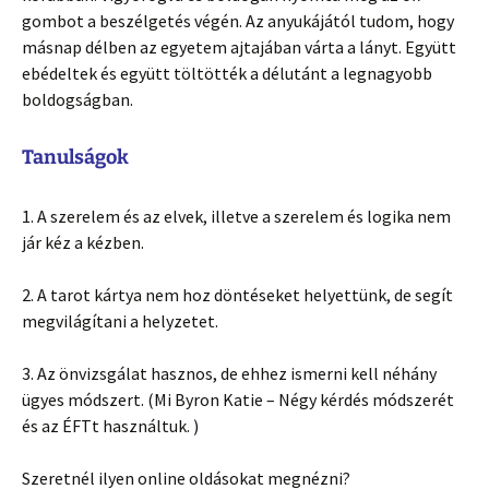
gombot a beszélgetés végén. Az anyukájától tudom, hogy
másnap délben az egyetem ajtajában várta a lányt. Együtt
ebédeltek és együtt töltötték a délutánt a legnagyobb
boldogságban.
Tanulságok
1. A szerelem és az elvek, illetve a szerelem és logika nem
jár kéz a kézben.
2. A tarot kártya nem hoz döntéseket helyettünk, de segít
megvilágítani a helyzetet.
3. Az önvizsgálat hasznos, de ehhez ismerni kell néhány
ügyes módszert. (Mi Byron Katie – Négy kérdés módszerét
és az ÉFTt használtuk. )
Szeretnél ilyen online oldásokat megnézni?