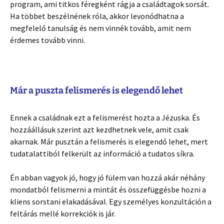
program, ami titkos féregként rágja a családtagok sorsát.
Ha többet beszélnének róla, akkor levonódhatna a
megfelelő tanulság és nem vinnék tovább, amit nem
érdemes tovább vinni.
Már a puszta felismerés is elegendő lehet
Ennek a családnak ezt a felismerést hozta a Jézuska. És
hozzáállásuk szerint azt kezdhetnek vele, amit csak
akarnak. Már pusztán a felismerés is elegendő lehet, mert
tudatalattiból felkerült az információ a tudatos síkra.
Én abban vagyok jó, hogy jó fülem van hozzá akár néhány
mondatból felismerni a mintát és összefüggésbe hozni a
kliens sorstani elakadásával. Egy személyes konzultáción a
feltárás mellé korrekciók is jár.