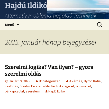
Hajdú Ildikó
Alternatív Problémamegoldó Technikák
Ugrás
Keresés
Menü
a
tartalomhoz
2025. január hónap bejegyzései
Szerelmi logika? Van ilyen? – gyors
szerelmi oldás
január 19, 2025
Uncategorized
4 kérdés
,
Byron Katie
,
csalódás
,
Érzelmi Felszabadító Technika
,
ígéret
,
önismeret
,
párkapcsolat
,
szerelem
Hajdú Ildikó