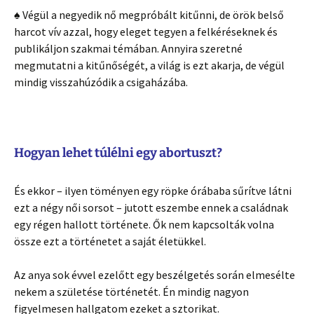
♠ Végül a negyedik nő megpróbált kitűnni, de örök belső
harcot vív azzal, hogy eleget tegyen a felkéréseknek és
publikáljon szakmai témában. Annyira szeretné
megmutatni a kitűnőségét, a világ is ezt akarja, de végül
mindig visszahúzódik a csigaházába.
Hogyan lehet túlélni egy abortuszt?
És ekkor – ilyen töményen egy röpke órábaba sűrítve látni
ezt a négy női sorsot – jutott eszembe ennek a családnak
egy régen hallott története. Ők nem kapcsolták volna
össze ezt a történetet a saját életükkel.
Az anya sok évvel ezelőtt egy beszélgetés során elmesélte
nekem a születése történetét. Én mindig nagyon
figyelmesen hallgatom ezeket a sztorikat.