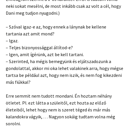
neki sokat mesélni, de most inkább csak az volt a cél, hogy
Dani meg tudjon nyugodni.)
– Szóval igaz-e az, hogy ennek a lánynak be kellene
tartania azt amit mond?
– Igaz.
– Teljes bizonyossággal állítod-e?
– Igen, amit ígérünk, azt be kell tartani.
– Szerinted, ha mégis bemegyünk és eljátszadozunk a
gondolattal, akkor mi oka lehet valakinek arra, hogy mégse
tartsa be például azt, hogy nem iszik, és nem fog kikezdeni
más fiúkkal?
Erre semmit nem tudott mondani. Én hoztam néhány
ötletet. Pl. ezt látta a szüleitől, ezt hozta az előző
életeiből, lehet hogy nem is szeret téged és már más
kalandokra vágyik, … Nagyon sokáig tudtam volna még
sorolni.