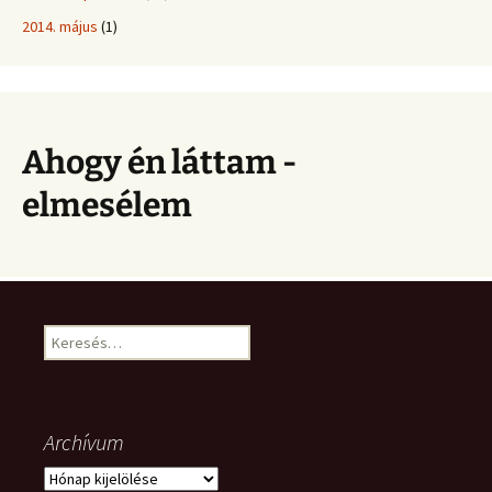
2014. május
(1)
Ahogy én láttam -
elmesélem
Keresés:
Archívum
Archívum