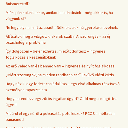
önismeretről?
Miért pánikolunk akkor, amikor haladhatnánk – még akkor is, ha
vágyunk rá?
Ne légy olyan, mint az apád! – Nőknek, akik fiú gyereket nevelnek.
Állítsátok meg a világot, ki akarok szállni! AI szorongás – az új
pszichológiai probléma
Így dolgozom – belenézhetsz, mielőtt döntesz – Ingyenes
foglalkozás a készenállóknak
Az erő veled van és benned van! – ingyenes és nyílt foglalkozás
„Miért szorongok, ha minden rendben van?” Esküvő előtti krízis
Hogy néz ki egy fedett családállítás – egy első alkalmas résztvevő
személyes tapasztalata
Hogyan rendezz egy zűrös ingatlan ügyet? Oldd meg a mögöttes
ügyet!
Mit árul el egy nőről a policisztás petefészek? PCOS – méltatlan
bánásmód