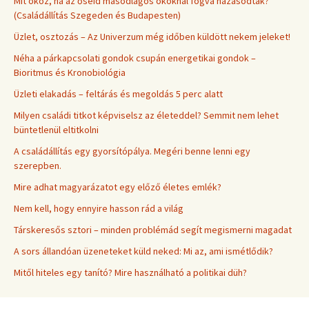
Mit okoz, ha az őseid másodlagos okoknál fogva házasodtak?
(Családállítás Szegeden és Budapesten)
Üzlet, osztozás – Az Univerzum még időben küldött nekem jeleket!
Néha a párkapcsolati gondok csupán energetikai gondok –
Bioritmus és Kronobiológia
Üzleti elakadás – feltárás és megoldás 5 perc alatt
Milyen családi titkot képviselsz az életeddel? Semmit nem lehet
büntetlenül eltitkolni
A családállítás egy gyorsítópálya. Megéri benne lenni egy
szerepben.
Mire adhat magyarázatot egy előző életes emlék?
Nem kell, hogy ennyire hasson rád a világ
Társkeresős sztori – minden problémád segít megismerni magadat
A sors állandóan üzeneteket küld neked: Mi az, ami ismétlődik?
Mitől hiteles egy tanító? Mire használható a politikai düh?