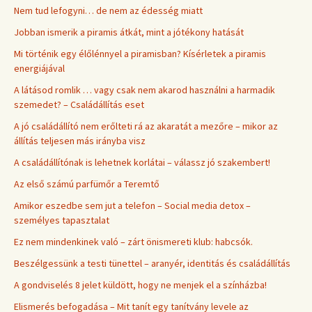
Nem tud lefogyni… de nem az édesség miatt
Jobban ismerik a piramis átkát, mint a jótékony hatását
Mi történik egy élőlénnyel a piramisban? Kísérletek a piramis
energiájával
A látásod romlik … vagy csak nem akarod használni a harmadik
szemedet? – Családállítás eset
A jó családállító nem erőlteti rá az akaratát a mezőre – mikor az
állítás teljesen más irányba visz
A családállítónak is lehetnek korlátai – válassz jó szakembert!
Az első számú parfümőr a Teremtő
Amikor eszedbe sem jut a telefon – Social media detox –
személyes tapasztalat
Ez nem mindenkinek való – zárt önismereti klub: habcsók.
Beszélgessünk a testi tünettel – aranyér, identitás és családállítás
A gondviselés 8 jelet küldött, hogy ne menjek el a színházba!
Elismerés befogadása – Mit tanít egy tanítvány levele az