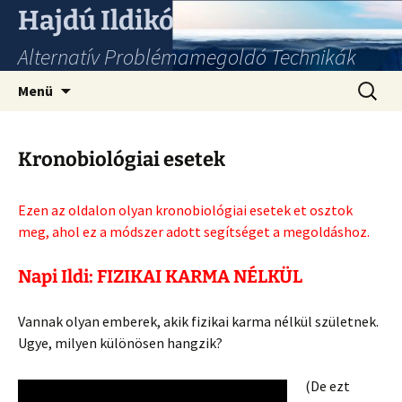
Hajdú Ildikó
Alternatív Problémamegoldó Technikák
Ugrás
Keresés
Menü
a
tartalomhoz
Kronobiológiai esetek
Ezen az oldalon olyan kronobiológiai esetek et osztok
meg, ahol ez a módszer adott segítséget a megoldáshoz.
Napi Ildi: FIZIKAI KARMA NÉLKÜL
Vannak olyan emberek, akik fizikai karma nélkül születnek.
Ugye, milyen különösen hangzik?
(De ezt