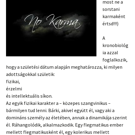
most ne a
sorstani
karmaként
értsd!!!)
A
kronobiológ
ia azzal
foglalkozik,
hogy a születési dátum alapján meghatározza, ki milyen
adottságokkal születik:
fizikai,
érzelmi
és intellektuális síkon.
Az egyik fizikai karakter a – közepes szangvinikus –
bármilyen tud lenni. Bárki, akivel együtt él, vagy aki a
domináns személy az életében, annak a dinamikája szerint
él. Ráhangolódik, alkalmazkodik. Egy flegmatikus ember
mellett flegmatikusként él, egy kolerikus mellett