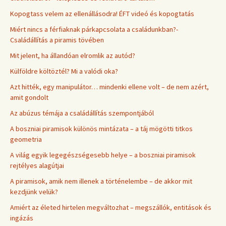
Kopogtass velem az ellenállásodra! ÉFT videó és kopogtatás
Miért nincs a férfiaknak párkapcsolata a családunkban?-
Családállítás a piramis tövében
Mit jelent, ha állandóan elromlik az autód?
Külföldre költöztél? Mi a valódi oka?
Azt hitték, egy manipulátor… mindenki ellene volt – de nem azért,
amit gondolt
Az abúzus témája a családállítás szempontjából
A boszniai piramisok különös mintázata – a táj mögötti titkos
geometria
A világ egyik legegészségesebb helye – a boszniai piramisok
rejtélyes alagútjai
A piramisok, amik nem illenek a történelembe – de akkor mit
kezdjünk velük?
Amiért az életed hirtelen megváltozhat – megszállók, entitások és
ingázás