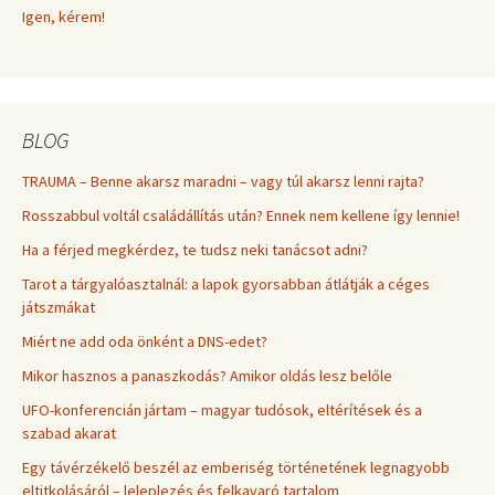
Igen, kérem!
BLOG
TRAUMA – Benne akarsz maradni – vagy túl akarsz lenni rajta?
Rosszabbul voltál családállítás után? Ennek nem kellene így lennie!
Ha a férjed megkérdez, te tudsz neki tanácsot adni?
Tarot a tárgyalóasztalnál: a lapok gyorsabban átlátják a céges
játszmákat
Miért ne add oda önként a DNS-edet?
Mikor hasznos a panaszkodás? Amikor oldás lesz belőle
UFO-konferencián jártam – magyar tudósok, eltérítések és a
szabad akarat
Egy távérzékelő beszél az emberiség történetének legnagyobb
eltitkolásáról – leleplezés és felkavaró tartalom