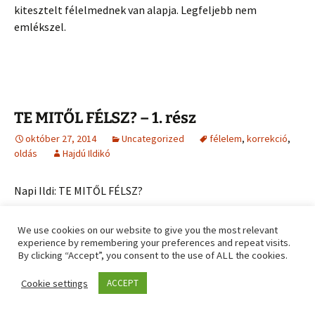
kitesztelt félelmednek van alapja. Legfeljebb nem
emlékszel.
TE MITŐL FÉLSZ? – 1. rész
október 27, 2014
Uncategorized
félelem
,
korrekció
,
oldás
Hajdú Ildikó
Napi Ildi: TE MITŐL FÉLSZ?
Lejjebb pontosan megtudod!
We use cookies on our website to give you the most relevant
Ez a félelem gátol meg abban, hogy megoldd a
experience by remembering your preferences and repeat visits.
By clicking “Accept”, you consent to the use of ALL the cookies.
problémádat. A félelem fikció, de az agy számára
valóságos.
Cookie settings
ACCEPT
A mai kor és