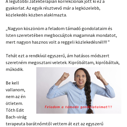
A legutóbbi Játékterápián korrekciónak jött ki ez a
gyakorlat. Az egyik résztvevő már a legközelebb,
közlekedés közben alaklmazta.
„Nagyon köszönöm a feladom támadó gondolataim és
Isten szeretetében megbocsájtok magamnak mondatot,
mert nagyon hasznos volt a reggeli közlekedésnél!!!
”
Tehát ezt a rendkívül egyszerű, ám hatásos módszert
szeretném megosztani veletek.
Kipróbáltam, kipróbáltuk,
működik.
Be kell
vallanom,
nem az én
ötletem.
Tóth Edit
Bach-virág
terapeuta barátnőmtől vettem át ezt az egyszerű