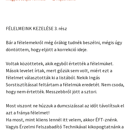
FÉLELMEINK KEZELÉSE 3. rész
Bár a félelemekről még órákig tudnék beszélni, mégis úgy
döntöttem, hogy eljött a korrekció ideje.
Voltak közöttetek, akik egyből értették a félelmüket.
Mások levelet írtak, mert gőzük sem volt, miért ezt a
félelmet választották ki a listából. Nekik Ingás
Sorstisztítással feltártam a félelmük eredetét. Nem csoda,
hogy nem értették. Messzebbről jött a sztori.
Most viszont ne húzzuk a dumcsizással az időt távolítsuk el
azt a fránya félelmet!
Ha most, mint kliens lennél itt velem, akkor ÉFT-znénk.
Vagyis Érzelmi Felszabadító Technikával kikopogtatnánk a