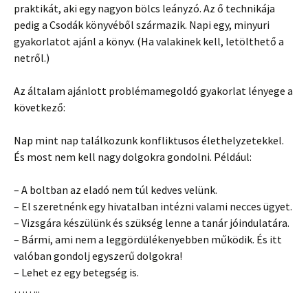
praktikát, aki egy nagyon bölcs leányzó. Az ő technikája
pedig a Csodák könyvéből származik. Napi egy, minyuri
gyakorlatot ajánl a könyv. (Ha valakinek kell, letölthető a
netről.)
Az általam ajánlott problémamegoldó gyakorlat lényege a
következő:
Nap mint nap találkozunk konfliktusos élethelyzetekkel.
És most nem kell nagy dolgokra gondolni. Például:
– A boltban az eladó nem túl kedves velünk.
– El szeretnénk egy hivatalban intézni valami necces ügyet.
– Vizsgára készülünk és szükség lenne a tanár jóindulatára.
– Bármi, ami nem a leggördülékenyebben működik. És itt
valóban gondolj egyszerű dolgokra!
– Lehet ez egy betegség is.
……..