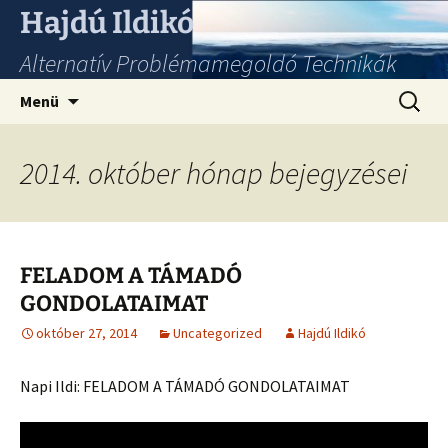
Hajdú Ildikó
Alternatív Problémamegoldó Technikák
Ugrás
Keresés
Menü
a
tartalomhoz
2014. október hónap bejegyzései
FELADOM A TÁMADÓ
GONDOLATAIMAT
október 27, 2014
Uncategorized
Hajdú Ildikó
Napi Ildi: FELADOM A TÁMADÓ GONDOLATAIMAT