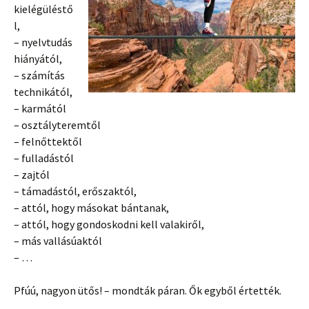
kielégüléstő
l,
– nyelvtudás
hiányától,
– számítás
technikától,
– karmától
– osztályteremtől
– felnőttektől
– fulladástól
– zajtól
– támadástól, erőszaktól,
– attól, hogy másokat bántanak,
– attól, hogy gondoskodni kell valakiről,
– más vallásúaktól
– …
Pfúú, nagyon ütős! – mondták páran. Ők egyből értették.