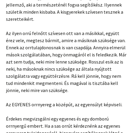
jellemző, aki a természeténél fogva segítőkész. Ilyennek
születik minden kisbaba. A kisgyerekek szívesen tesznek a
szeretteikért.
Az ilyen orrú felnőtt szívesen ott van a másikkal, együtt
érez vele, megtesz bármit, amire a másiknak szüksége van.
Ennek az orrtulajdonosnak is van csapdája. Annyira elmerül
mások szolgálatában, hogy önmagáról el is feledkezik. Már
azt sem tudja, neki mire lenne szüksége. Rosszul esik az is
neki, ha másoknak nincs szüksége az általa nyújtott
szolgálatra vagy együttérzésre. Rá kell jönnie, hogy nem
tud mindenkit megmenteni. És magával is tisztába kell
jönnie, neki mire van szüksége.
Az EGYENES orrnyereg a középút, az egyensúlyt képviseli.
Érdekes megvizsgálni egy egyenes és egy domború
orrnyergű embert. Ha a sas orrút kérdeznénk az egyenes