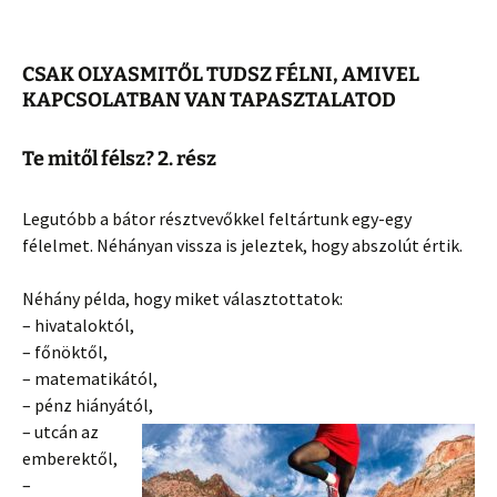
CSAK OLYASMITŐL TUDSZ FÉLNI, AMIVEL
KAPCSOLATBAN VAN TAPASZTALATOD
Te mitől félsz? 2. rész
Legutóbb a bátor résztvevőkkel feltártunk egy-egy
félelmet. Néhányan vissza is jeleztek, hogy abszolút értik.
Néhány példa, hogy miket választott
atok:
– hivataloktól,
– főnöktől,
– matematikától,
– pénz hiányától,
– utcán az
emberektől,
–