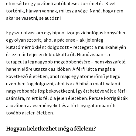
elmesélte egy jövőbeli autóbaleset történetét. Kivel
történik, hányan vannak, mi lesz a vége. Naná, hogy nem
akar se vezetni, se autózni.
Egyszer olvastam egy hipnotizőr pszichológus könyvében
egy olyan sztorit, ahol a páciense – aki jelenleg
kutatómérnökként dolgozott – rettegett a munkahelyén
és ez már teljesen leblokkolta őt. Hipnózisban – a
terapeuta legnagyobb megdöbbenésére – nem visszafelé,
hanem előre utaztak az időben. A férfi látta magát a
következő életében, ahol majd egy atomerőmű jellegű
üzemben fog dolgozni, ahol is az ő hibája miatt valami
nagy robbanás fog bekövetkezni. Így érthetővé vált a férfi
számára, miért is fél ő a jelen életében. Persze korrigálták
a jövőben az eseményeket és a férfi nyugalomban élt
tovább a jelen életben.
Hogyan keletkezhet még a félelem?