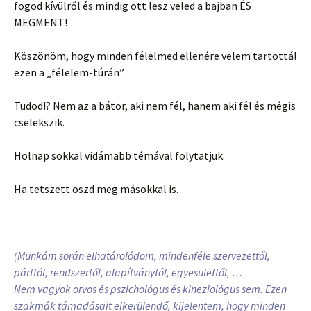
fogod kívülről és mindig ott lesz veled a bajban ÉS
MEGMENT!
Köszönöm, hogy minden félelmed ellenére velem tartottál
ezen a „félelem-túrán”.
Tudod!? Nem az a bátor, aki nem fél, hanem aki fél és mégis
cselekszik.
Holnap sokkal vidámabb témával folytatjuk.
Ha tetszett oszd meg másokkal is.
(Munkám során elhatárolódom, mindenféle szervezettől,
párttól, rendszertől, alapítványtól, egyesülettől, …
Nem vagyok orvos és pszichológus és kineziológus sem. Ezen
szakmák támadásait elkerülendő, kijelentem, hogy minden