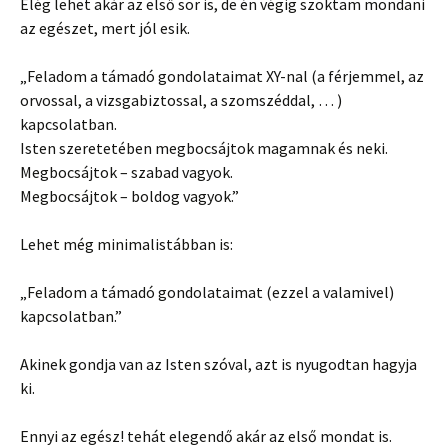
Elég lehet akár az első sor is, de én végig szoktam mondani
az egészet, mert jól esik.
„Feladom a támadó gondolataimat XY-nal (a férjemmel, az
orvossal, a vizsgabiztossal, a szomszéddal, … )
kapcsolatban.
Isten szeretetében megbocsájtok magamnak és neki.
Megbocsájtok – szabad vagyok.
Megbocsájtok – boldog vagyok.”
Lehet még minimalistábban is:
„Feladom a támadó gondolataimat (ezzel a valamivel)
kapcsolatban.”
Akinek gondja van az Isten szóval, azt is nyugodtan hagyja
ki.
Ennyi az egész! tehát elegendő akár az első mondat is.