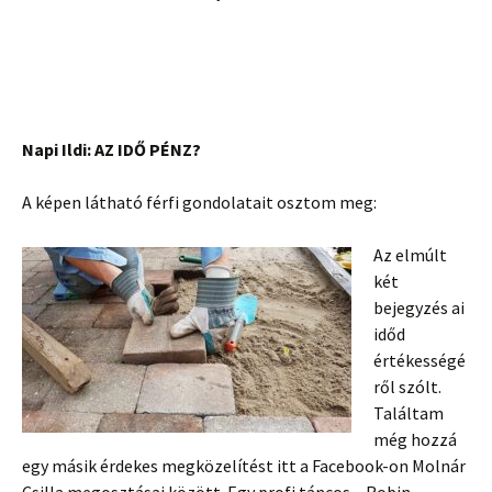
Napi Ildi: AZ IDŐ PÉNZ?
A képen látható férfi gondolatait osztom meg:
Az elmúlt
két
bejegyzés ai
időd
értékességé
ről szólt.
Találtam
még hozzá
egy másik érdekes megközelítést itt a Facebook-on Molnár