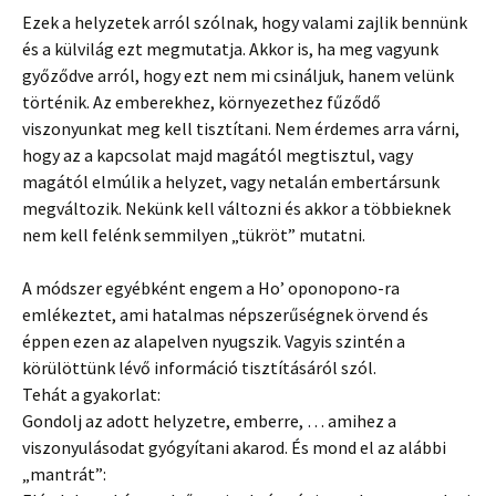
Ezek a helyzetek arról szólnak, hogy valami zajlik bennünk
és a külvilág ezt megmutatja. Akkor is, ha meg vagyunk
győződve arról, hogy ezt nem mi csináljuk, hanem velünk
történik. Az emberekhez, környezethez fűződő
viszonyunkat meg kell tisztítani. Nem érdemes arra várni,
hogy az a kapcsolat majd magától megtisztul, vagy
magától elmúlik a helyzet, vagy netalán embertársunk
megváltozik. Nekünk kell változni és akkor a többieknek
nem kell felénk semmilyen „tükröt” mutatni.
A módszer egyébként engem a Ho’ oponopono-ra
emlékeztet, ami hatalmas népszerűségnek örvend és
éppen ezen az alapelven nyugszik. Vagyis szintén a
körülöttünk lévő információ tisztításáról szól.
Tehát a gyakorlat:
Gondolj az adott helyzetre, emberre, … amihez a
viszonyulásodat gyógyítani akarod. És mond el az alábbi
„mantrát”: