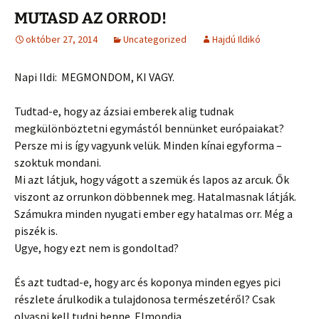
MUTASD AZ ORROD!
október 27, 2014
Uncategorized
Hajdú Ildikó
Napi Ildi: MEGMONDOM, KI VAGY.
Tudtad-e, hogy az ázsiai emberek alig tudnak
megkülönböztetni egymástól bennünket európaiakat?
Persze mi is így vagyunk velük. Minden kínai egyforma –
szoktuk mondani.
Mi azt látjuk, ho
gy vágott a szemük és lapos az arcuk. Ők
viszont az orrunkon döbbennek meg. Hatalmasnak látják.
Számukra minden nyugati ember egy hatalmas orr. Még a
piszék is.
Ugye, hogy ezt nem is gondoltad?
És azt tudtad-e, hogy arc és koponya minden egyes pici
részlete árulkodik a tulajdonosa természetéről? Csak
olvasni kell tudni benne. Elmondja