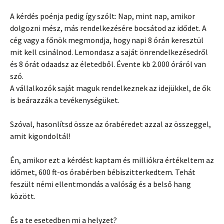
A kérdés poénja pedig így szólt: Nap, mint nap, amikor
dolgozni mész, más rendelkezésére bocsátod az idődet. A
cég vagy a főnök megmondja, hogy napi 8 órán keresztül
mit kell csinálnod. Lemondasz a saját önrendelkezésedről
és 8 órát odaadsz az életedből. Évente kb 2.000 óráról van
szó.
A vállalkozók saját maguk rendelkeznek az idejükkel, de ők
is beárazzák a tevékenységüket.
Szóval, hasonlítsd össze az órabéredet azzal az összeggel,
amit kigondoltál!
Én, amikor ezt a kérdést kaptam és milliókra értékeltem az
időmet, 600 ft-os órabérben bébiszitterkedtem. Tehát
feszült némi ellentmondás a valóság és a belső hang
között.
És a te esetedben mi a helyzet?