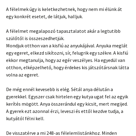
A félelmek úgy is keletkezhetnek, hogy nem mi élünk át
egy konkrét esetet, de látjuk, halljuk.
A félelmet megalapozó tapasztalatot akár a legtutibb
szülőtől is összeszedhetjük.
Mondjuk otthon van a kisfiú az anyukájával. Anyuka meglát
egy egeret, elkezd sikítozni, sír, felugrik egy székre. A kisfiú
ekkor megtanulja, hogy az egér veszélyes. Ha egyedül van
otthon, elképzelhető, hogy érdekes kis játszótársnak látta
volna az egeret.
De még ennél kevesebb is elég. Sétál anya délután a
gyerekkel. Egyszer csak hirtelen egy kutya ugat fel az egyik
kerítés mögött. Anya összerándul egy kicsit, mert megijed.
A gyerek ezt azonnal érzi, leveszi és ettől kezdve tudja, a
kutyától félni kell.
De visszatérve a mi 248-as félelemlistánkhoz. Minden