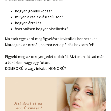
hogyan gondolkodsz?
milyen a cselekvési stílusod?
hogyan érzel és
ösztönösen hogyan viselkedsz?
Ma csak egyszerű megfigyelésre invitállak benneteket.
Maradjunk az orrnál, ha már ezt a példát hoztam fel!
Figyeld meg az orrnyergedet oldalról. Biztosan láttad már
a tükörben vagy egy fotón.
DOMBORÚ-e vagy inkább HOMORÚ?