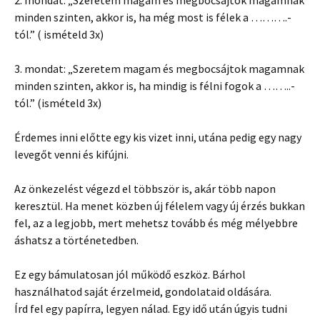
minden szinten, akkor is, ha még most is félek a ……….-
tól.” ( ismételd 3x)
3. mondat: „Szeretem magam és megbocsájtok magamnak
minden szinten, akkor is, ha mindig is félni fogok a ……..-
tól.” (ismételd 3x)
Érdemes inni előtte egy kis vizet inni, utána pedig egy nagy
levegőt venni és kifújni.
Az önkezelést végezd el többször is, akár több napon
keresztül. Ha menet közben új félelem vagy új érzés bukkan
fel, az a legjobb, mert mehetsz tovább és még mélyebbre
áshatsz a történetedben.
Ez egy bámulatosan jól működő eszköz. Bárhol
használhatod saját érzelmeid, gondolataid oldására.
Írd fel egy papírra, legyen nálad. Egy idő után úgyis tudni