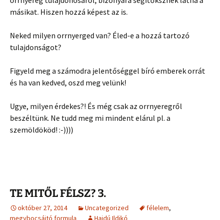
orrnyereg tulajdonosáról, bizonyára segítőksznek látná a
másikat. Hiszen hozzá képest az is.
Neked milyen orrnyerged van? Éled-e a hozzá tartozó
tulajdonságot?
Figyeld meg a számodra jelentőséggel bíró emberek orrát
és ha van kedved, oszd meg velünk!
Ugye, milyen érdekes?! És még csak az orrnyeregről
beszéltünk. Ne tudd meg mi mindent elárul pl. a
szemöldököd! :-))))
TE MITŐL FÉLSZ? 3.
október 27, 2014
Uncategorized
félelem
,
megybocsájtó formula
Hajdú Ildikó