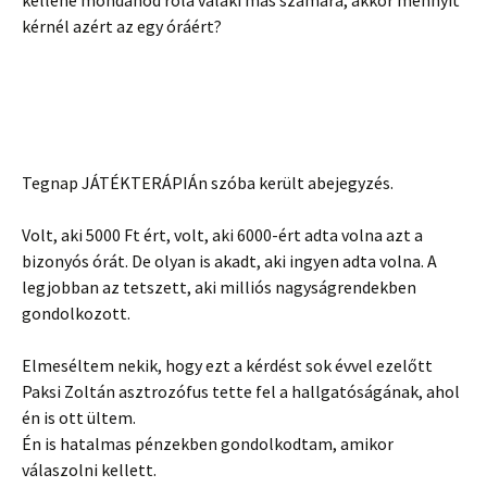
kellene mondanod róla valaki más számára, akkor mennyit
kérnél azért az egy óráért?
Tegnap JÁTÉKTERÁPIÁn szóba került abejegyzés.
Volt, aki 5000 Ft ért, volt, aki 6000-ért adta volna azt a
bizonyós órát. De olyan is akadt, aki ingyen adta volna. A
legjobban az tet
szett, aki milliós nagyságrendekben
gondolkozott.
Elmeséltem nekik, hogy ezt a kérdést sok évvel ezelőtt
Paksi Zoltán asztrozófus tette fel a hallgatóságának, ahol
én is ott ültem.
Én is hatalmas pénzekben gondolkodtam, amikor
válaszolni kellett.