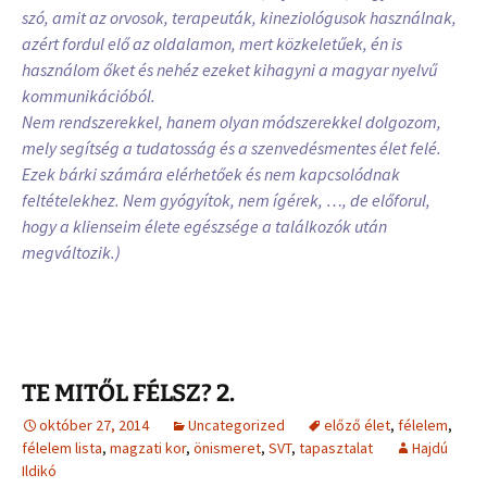
szó, amit az orvosok, terapeuták, kineziológusok használnak,
azért fordul elő az oldalamon, mert közkeletűek, én is
használom őket és nehéz ezeket kihagyni a magyar nyelvű
kommunikációból.
Nem rendszerekkel, hanem olyan módszerekkel dolgozom,
mely segítség a tudatosság és a szenvedésmentes élet felé.
Ezek bárki számára elérhetőek és nem kapcsolódnak
feltételekhez. Nem gyógyítok, nem ígérek, …, de előforul,
hogy a klienseim élete egészsége a találkozók után
megváltozik.)
TE MITŐL FÉLSZ? 2.
október 27, 2014
Uncategorized
előző élet
,
félelem
,
félelem lista
,
magzati kor
,
önismeret
,
SVT
,
tapasztalat
Hajdú
Ildikó