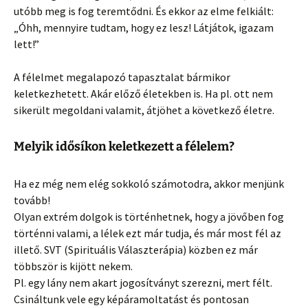
utóbb meg is fog teremtődni. És ekkor az elme felkiált:
„Óhh, mennyire tudtam, hogy ez lesz! Látjátok, igazam
lett!”
A félelmet megalapozó tapasztalat bármikor
keletkezhetett. Akár előző életekben is. Ha pl. ott nem
sikerült megoldani valamit, átjöhet a következő életre.
Melyik idősíkon keletkezett a félelem?
Ha ez még nem elég sokkoló számotodra, akkor menjünk
tovább!
Olyan extrém dolgok is történhetnek, hogy a jövőben fog
történni valami, a lélek ezt már tudja, és már most fél az
illető. SVT (Spirituális Választerápia) közben ez már
többször is kijött nekem.
Pl. egy lány nem akart jogosítványt szerezni, mert félt.
Csináltunk vele egy képáramoltatást és pontosan