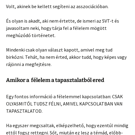
Volt, akinek be kellett segíteni az asszociációban.
És olyan is akadt, aki nem értette, de ismeri az SVT-t és
javasoltam neki, hogy tárja fel a félelem mögött
meghúzódó történetet.
Mindenki csak olyan választ kapott, amivel meg tud
birkózni. Tehát, ha nem érted, akkor tudd, hogy képes vagy
rájönni a megfejtésre.
Amikor a félelem a tapasztalatból ered
Egy fontos információ a félelemmel kapcsolatban: CSAK
OLYASMITŐL TUDSZ FÉLNI, AMIVEL KAPCSOLATBAN VAN
TAPASZTALATOD.
Ha egyszer megcsaltak, elképzelhető, hogy ezentúl mindig
ettől fogsz rettegni. Sőt, miután ez lesz a témád, előbb-