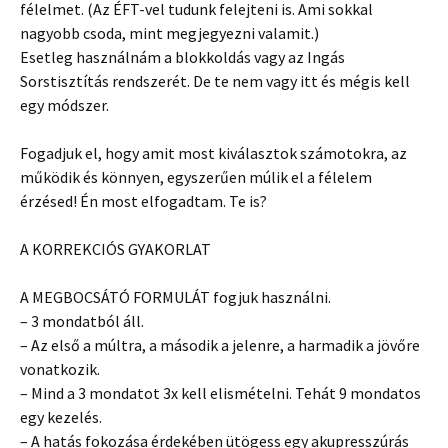
félelmet. (Az ÉFT-vel tudunk felejteni is. Ami sokkal
nagyobb csoda, mint megjegyezni valamit.)
Esetleg használnám a blokkoldás vagy az Ingás
Sorstisztítás rendszerét. De te nem vagy itt és mégis kell
egy módszer.
Fogadjuk el, hogy amit most kiválasztok számotokra, az
működik és könnyen, egyszerűen múlik el a félelem
érzésed! Én most elfogadtam. Te is?
A KORREKCIÓS GYAKORLAT
A MEGBOCSÁTÓ FORMULÁT fogjuk használni.
– 3 mondatból áll.
– Az első a múltra, a második a jelenre, a harmadik a jövőre
vonatkozik.
– Mind a 3 mondatot 3x kell elismételni. Tehát 9 mondatos
egy kezelés.
– A hatás fokozása érdekében ütögess egy akupresszúrás