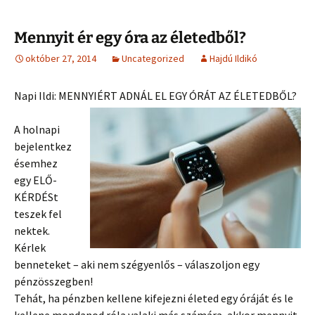
Mennyit ér egy óra az életedből?
október 27, 2014
Uncategorized
Hajdú Ildikó
Napi Ildi: MENNYIÉRT ADNÁL EL EGY ÓRÁT AZ ÉLETEDBŐL?
A holnapi
bejelentkez
ésemhez
egy ELŐ-
KÉRDÉSt
teszek fel
nektek.
Kérlek
benneteket – aki nem szégyenlős – válaszoljon egy
pénzösszegben!
Tehát, ha pénzben kellene kifejezni életed egy órá
ját és le