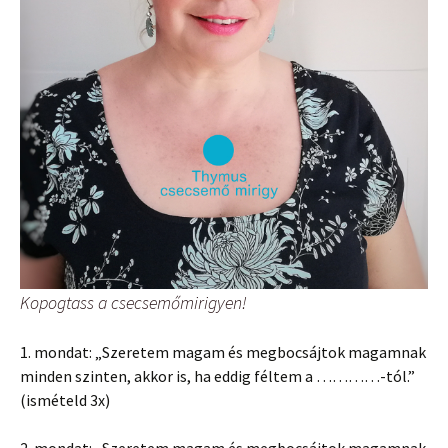
Kopogtass a csecsemőmirigyen!
1. mondat: „Szeretem magam és megbocsájtok magamnak
minden szinten, akkor is, ha eddig féltem a …………-tól.”
(ismételd 3x)
2. mondat: „Szeretem magam és megbocsájtok magamnak