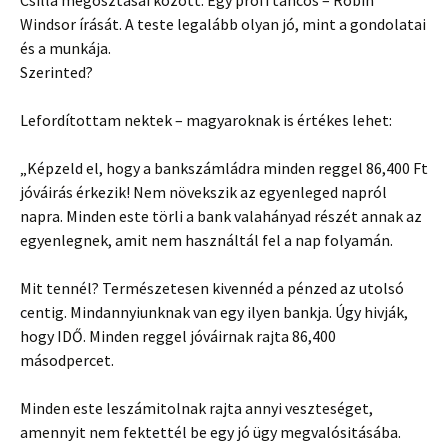
Csilla megosztásai között. Egy profi t
áncos – Robin
Windsor írását. A teste legalább olyan jó, mint a gondolatai
és a munkája.
Szerinted?
Lefordítottam nektek – magyaroknak is értékes lehet:
„Képzeld el, hogy a bankszámládra minden reggel 86,400 Ft
jóváirás érkezik! Nem növekszik az egyenleged napról
napra. Minden este törli a bank valahányad részét annak az
egyenlegnek, amit nem használtál fel a nap folyamán.
Mit tennél? Természetesen kivennéd a pénzed az utolsó
centig. Mindannyiunknak van egy ilyen bankja. Úgy hivják,
hogy IDŐ. Minden reggel jóváirnak rajta 86,400
másodpercet.
Minden este leszámitolnak rajta annyi veszteséget,
amennyit nem fektettél be egy jó ügy megvalósitásába.