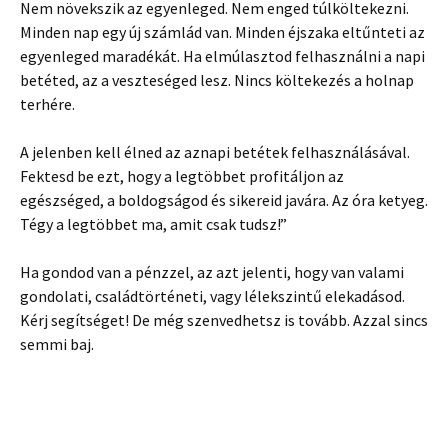
Nem növekszik az egyenleged. Nem enged túlköltekezni.
Minden nap egy új számlád van. Minden éjszaka eltűnteti az
egyenleged maradékát. Ha elmúlasztod felhasználni a napi
betéted, az a veszteséged lesz. Nincs költekezés a holnap
terhére.
A jelenben kell élned az aznapi betétek felhasználásával.
Fektesd be ezt, hogy a legtöbbet profitáljon az
egészséged, a boldogságod és sikereid javára. Az óra ketyeg.
Tégy a legtöbbet ma, amit csak tudsz!”
Ha gondod van a pénzzel, az azt jelenti, hogy van valami
gondolati, családtörténeti, vagy lélekszintű elekadásod.
Kérj segítséget! De még szenvedhetsz is tovább. Azzal sincs
semmi baj.