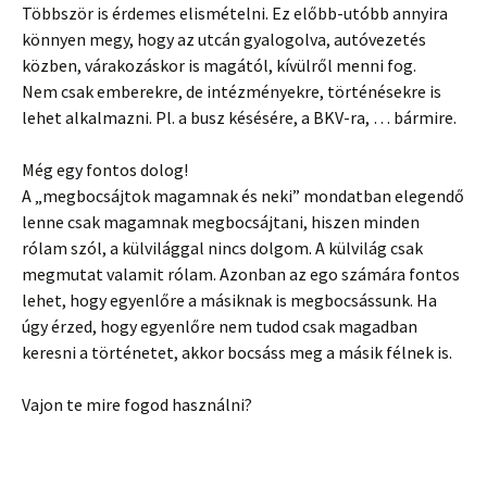
Többször is érdemes elismételni. Ez előbb-utóbb annyira
könnyen megy, hogy az utcán gyalogolva, autóvezetés
közben, várakozáskor is magától, kívülről menni fog.
Nem csak emberekre, de intézményekre, történésekre is
lehet alkalmazni. Pl. a busz késésére, a BKV-ra, … bármire.
Még egy fontos dolog!
A „megbocsájtok magamnak és neki” mondatban elegendő
lenne csak magamnak megbocsájtani, hiszen minden
rólam szól, a külvilággal nincs dolgom. A külvilág csak
megmutat valamit rólam. Azonban az ego számára fontos
lehet, hogy egyenlőre a másiknak is megbocsássunk. Ha
úgy érzed, hogy egyenlőre nem tudod csak magadban
keresni a történetet, akkor bocsáss meg a másik félnek is.
Vajon te mire fogod használni?