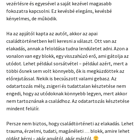
vezérlésre és egyesével a saját kezével magasabb
fokozatra kapcsolni. Ez kevésbé elegáns, kevésbé
kényelmes, de működik.
Ha az apjától kapta az autót, akkor az apai
családtörténetben kell keresni a választ. Ott van az
elakadás, annak a feloldása tudna lendületet adni. Azon a
vonalon van egy blokk, egy visszahúzó erő, ami gátolja az
utódot. Lehet például sorsátvétel – például azért, mert a
többi ősnek sem volt könnyebb, ők is megküzdöttek az
előrejutással. Nekik is becsúszott valami gebasz. Az
odatartozás mély, zsigeri és tudattalan késztetése nem
engedi, hogy az utódoknak könnyebb legyen, mert akkor
nem tartoznának a családhoz. Az odatartozás késztetése
mindent felülír.
Persze nem biztos, hogy családtörténeti az elakadás. Lehet
trauma, érzelmi, tudati, magánéleti … blokk, amire lehet
oldást kérni – akár anyától, akár mástól.