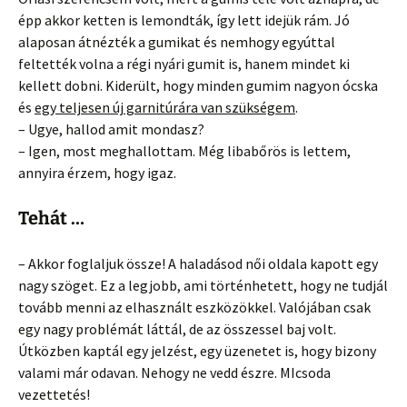
épp akkor ketten is lemondták, így lett idejük rám. Jó
alaposan átnézték a gumikat és nemhogy egyúttal
feltették volna a régi nyári gumit is, hanem mindet ki
kellett dobni. Kiderült, hogy minden gumim nagyon ócska
és
egy teljesen új garnitúrára van szükségem
.
– Ugye, hallod amit mondasz?
– Igen, most meghallottam. Még libabőrös is lettem,
annyira érzem, hogy igaz.
Tehát …
– Akkor foglaljuk össze! A haladásod női oldala kapott egy
nagy szöget. Ez a legjobb, ami történhetett, hogy ne tudjál
tovább menni az elhasznált eszközökkel. Valójában csak
egy nagy problémát láttál, de az összessel baj volt.
Útközben kaptál egy jelzést, egy üzenetet is, hogy bizony
valami már odavan. Nehogy ne vedd észre. MIcsoda
vezettetés!