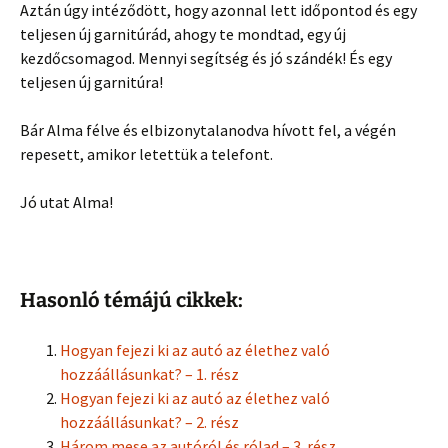
Aztán úgy intéződött, hogy azonnal lett időpontod és egy
teljesen új garnitúrád, ahogy te mondtad, egy új
kezdőcsomagod. Mennyi segítség és jó szándék! És egy
teljesen új garnitúra!
Bár Alma félve és elbizonytalanodva hívott fel, a végén
repesett, amikor letettük a telefont.
Jó utat Alma!
Hasonló témájú cikkek:
Hogyan fejezi ki az autó az élethez való
hozzáállásunkat? – 1. rész
Hogyan fejezi ki az autó az élethez való
hozzáállásunkat? – 2. rész
Három mese az autóról és rólad – 3. rész