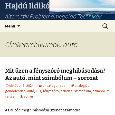
Hajdú Ildikó
Alternatív Problémamegoldó Technikák
Ugrás
Keresés
Menü
a
tartalomhoz
Címkearchívumok: autó
Mit üzen a fényszóró meghibásodása?
Az autó, mint szimbólum – sorozat
október 5, 2024
Uncategorized
analógiás
gondolkodás
,
autó
,
ÉFT
,
fényszóró
,
haladás
,
szimbólum
,
szimbólum
fejtés
admin
Az autód meghibásodása üzenet számodra.