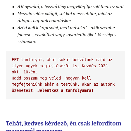
A fényszóró, a hosszú fény megvilágítja sötétben az utat.
Messzire előre világít, sokkal messzebbre, mint az
átlagos nappali haladáskor.
Azért kell lekapcsolni, mert másokat – akik szembe
jönnek -, elvakíthat vagy zavarhatja őket. Veszélyes
számukra.
ÉFT tanfolyam, ahol sokat beszélünk majd az 
ilyen ügyek megfejtéséről is. Kezdés 2024. 
okt. 10-én. 
Hadd osszam meg veled, hogyan kell 
megfejteniünk akár a testünk, akár az autónk 
üzeneteit. 
Jelentkez a tanfolyamra!
Tehát, kedves kérdező, én csak lefordítom