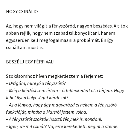
HOGY CSINÁLD?
Az, hogy nem világít a fényszóród, nagyon beszédes. A titok
abban rejlik, hogy nem szabad túlbonyolítani, hanem
egyszerűen kell megfogalmazni a problémát. Én így
csináltam most is.
BESZÉLJ EGY FÉRFIVAL!
Szokásomhoz híven megkérdeztem a férjemet:
– Drágám, mire jó a fényszóró?
– Még a kérdést sem értem – értetlenkedett el a férjem. Hogy
lehet ilyen hülyeséget kérdezni?
– Az a lényeg, hogy úgy magyarázd el nekem a fényszóró
funkcióját, mintha a Marsról jöttem volna.
– A fényszórót szokták hosszú fénynek is mondani.
– Igen, de mit csinál? Na, erre kerekedett megint a szeme.