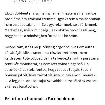
tabla az eletben?”
Ekkor döbbentem rá, mennyire nem néztem a fiam autós
problémájára szakmai szemmel. Igyekszem a családomnak
nem terapeutája lenni. Se a gyerekeimnek, se a férjemnek.
Mert az egy másik minőség. Csak olykor-olykor esik meg,
hogy ebben a minőségben fordulnak hozzám.
Gondoltam, itt az ideje tényleg átgondolni a fiam autós
kálváriáját. Mivel ismerem a részleteket, ezért nem
kérdeztem tőle többet. De ha te kérdeztél volna pusztán a
fenti két mondattal, az nem lett volna elegendő. Ha
autóról kérdeztek, fontos, hogy többet tudjak. Éppen
honnan jöttél, hova tartottál, mik voltak a körülmények,
… A legjobb, amikor saját szavaiddal elmeséled az esetet,
akár egy barátodnak.
Ezt írtam a fiamnak a Facebook-on: