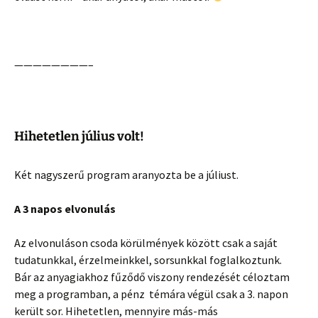
————————–
Hihetetlen július volt!
Két nagyszerű program aranyozta be a júliust.
A 3 napos elvonulás
Az elvonuláson csoda körülmények között csak a saját
tudatunkkal, érzelmeinkkel, sorsunkkal foglalkoztunk.
Bár az anyagiakhoz fűződő viszony rendezését céloztam
meg a programban, a pénz témára végül csak a 3. napon
került sor. Hihetetlen, mennyire más-más