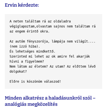
Ervin kérdezte:
A neten találtam rá az oldaladra 
végiglapoztam,olvastam sajnos nem találtam rá 
az engem érintő okra.
Az autóm fényszorója, lámpája nem világít....
(nem izzó hiba).
És lehetséges mindkettő.
Szerinted mi lehet az ok amire fel akarják 
hívni a figyelmem?
Nem látom az életem? Az utam? Az előttem lévő 
dolgokat?
Előre is köszönöm válaszod!
Minden alkatrész a haladásunkról szól –
analógiás megközelítés