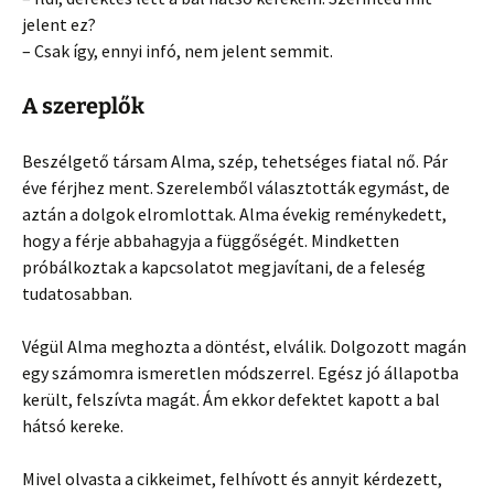
jelent ez?
– Csak így, ennyi infó, nem jelent semmit.
A szereplők
Beszélgető társam Alma, szép, tehetséges fiatal nő. Pár
éve férjhez ment. Szerelemből választották egymást, de
aztán a dolgok elromlottak. Alma évekig reménykedett,
hogy a férje abbahagyja a függőségét. Mindketten
próbálkoztak a kapcsolatot megjavítani, de a feleség
tudatosabban.
Végül Alma meghozta a döntést, elválik. Dolgozott magán
egy számomra ismeretlen módszerrel. Egész jó állapotba
került, felszívta magát. Ám ekkor defektet kapott a bal
hátsó kereke.
Mivel olvasta a cikkeimet, felhívott és annyit kérdezett,