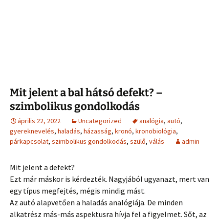
Mit jelent a bal hátsó defekt? –
szimbolikus gondolkodás
április 22, 2022
Uncategorized
analógia
,
autó
,
gyereknevelés
,
haladás
,
házasság
,
kronó
,
kronobiológia
,
párkapcsolat
,
szimbolikus gondolkodás
,
szülő
,
válás
admin
Mit jelent a defekt?
Ezt már máskor is kérdezték. Nagyjából ugyanazt, mert van
egy típus megfejtés, mégis mindig mást.
Az autó alapvetően a haladás analógiája. De minden
alkatrész más-más aspektusra hívja fel a figyelmet. Sőt, az