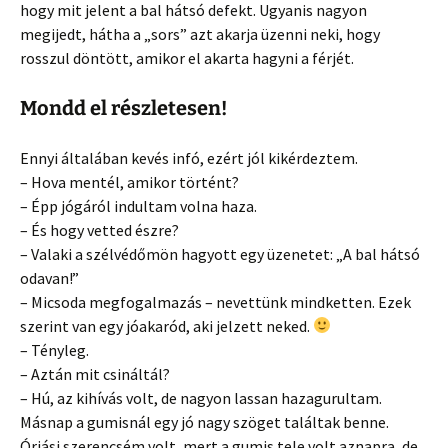
hogy mit jelent a bal hátsó defekt. Ugyanis nagyon
megijedt, hátha a „sors” azt akarja üzenni neki, hogy
rosszul döntött, amikor el akarta hagyni a férjét.
Mondd el részletesen!
Ennyi általában kevés infó, ezért jól kikérdeztem.
– Hova mentél, amikor történt?
– Épp jógáról indultam volna haza.
– És hogy vetted észre?
– Valaki a szélvédőmön hagyott egy üzenetet: „A bal hátsó
odavan!”
– Micsoda megfogalmazás – nevettünk mindketten. Ezek
szerint van egy jóakaród, aki jelzett neked.
– Tényleg.
– Aztán mit csináltál?
– Hú, az kihívás volt, de nagyon lassan hazagurultam.
Másnap a gumisnál egy jó nagy szöget találtak benne.
Óriási szerencsém volt, mert a gumis tele volt aznapra, de