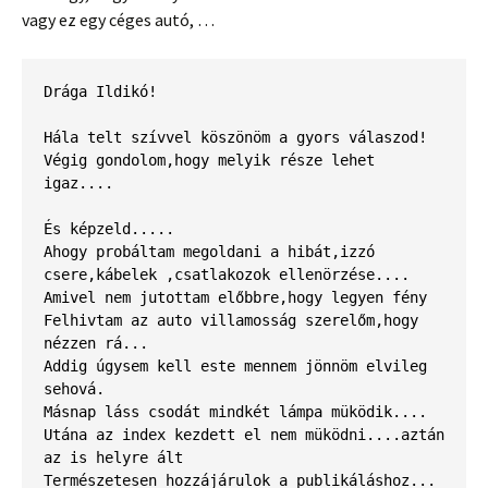
vagy ez egy céges autó, …
Drága Ildikó!
Hála telt szívvel köszönöm a gyors válaszod!
Végig gondolom,hogy melyik része lehet 
igaz....
És képzeld.....
Ahogy probáltam megoldani a hibát,izzó 
csere,kábelek ,csatlakozok ellenörzése....
Amivel nem jutottam előbbre,hogy legyen fény
Felhivtam az auto villamosság szerelőm,hogy 
nézzen rá...
Addig úgysem kell este mennem jönnöm elvileg 
sehová.
Másnap láss csodát mindkét lámpa müködik....
Utána az index kezdett el nem müködni....aztán 
az is helyre ált
Természetesen hozzájárulok a publikáláshoz...