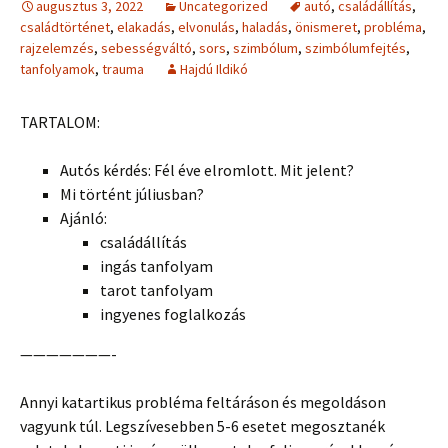
augusztus 3, 2022
Uncategorized
autó
,
családállítás
,
családtörténet
,
elakadás
,
elvonulás
,
haladás
,
önismeret
,
probléma
,
rajzelemzés
,
sebességváltó
,
sors
,
szimbólum
,
szimbólumfejtés
,
tanfolyamok
,
trauma
Hajdú Ildikó
TARTALOM:
Autós kérdés: Fél éve elromlott. Mit jelent?
Mi történt júliusban?
Ajánló:
családállítás
ingás tanfolyam
tarot tanfolyam
ingyenes foglalkozás
———————-
Annyi katartikus probléma feltáráson és megoldáson
vagyunk túl. Legszívesebben 5-6 esetet megosztanék