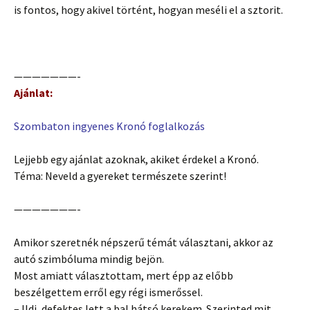
is fontos, hogy akivel történt, hogyan meséli el a sztorit.
———————-
Ajánlat:
Szombaton ingyenes Kronó foglalkozás
Lejjebb egy ajánlat azoknak, akiket érdekel a Kronó.
Téma: Neveld a gyereket természete szerint!
———————-
Amikor szeretnék népszerű témát választani, akkor az
autó szimbóluma mindig bejön.
Most amiatt választottam, mert épp az előbb
beszélgettem erről egy régi ismerőssel.
– Ildi, defektes lett a bal hátsó kerekem. Szerinted mit