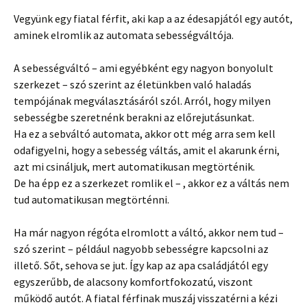
Vegyünk egy fiatal férfit, aki kap a az édesapjától egy autót,
aminek elromlik az automata sebességváltója.
A sebességváltó – ami egyébként egy nagyon bonyolult
szerkezet – szó szerint az életünkben való haladás
tempójának megválasztásáról szól. Arról, hogy milyen
sebességbe szeretnénk berakni az előrejutásunkat.
Ha ez a sebváltó automata, akkor ott még arra sem kell
odafigyelni, hogy a sebesség váltás, amit el akarunk érni,
azt mi csináljuk, mert automatikusan megtörténik.
De ha épp ez a szerkezet romlik el – , akkor ez a váltás nem
tud automatikusan megtörténni.
Ha már nagyon régóta elromlott a váltó, akkor nem tud –
szó szerint – például nagyobb sebességre kapcsolni az
illető. Sőt, sehova se jut. Így kap az apa családjától egy
egyszerűbb, de alacsony komfortfokozatú, viszont
működő autót. A fiatal férfinak muszáj visszatérni a kézi