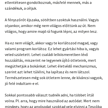
ellentétesen gondolkoznak, másfelé mennek, más a
szándékuk, a céljuk.
A fényszórót éjszaka, sötétben szoktuk használni. Vagyis
olyankor, amikor még nem világos előttünk az út. Nem
világos, hogy amire majd rá fogunk lépni, az milyen lesz.
Ha ez nem világít, akkor vagy te korlátozod magad, vagy
valami program korlátoz. Ez lehet gyártási hiba is, vagyis
veled született. Lehet családi lelkiismeretben lévő
hozzáállás, miszerint ne legyenek újító ötleteink, mert
megüthetjük a bokánkat. Lehet életvédő mechanizmus,
szerint azt lehet túlélni, ha lapítasz és nem látszol.
Természetesen még sok ötletem lenne, de kíváncsi vagyok,
jó felé indultam-e el.
Sokkal pontosabb választ tudnék adni, ha többet írtál
volna. Pl. arra, hogy mire használod az autódat. Mert nem
mindegy, hogy az anyósodat szoktad vele elvinni a Tescóba