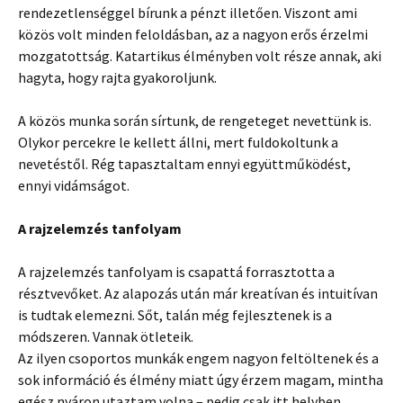
rendezetlenséggel bírunk a pénzt illetően. Viszont ami
közös volt minden feloldásban, az a nagyon erős érzelmi
mozgatottság. Katartikus élményben volt része annak, aki
hagyta, hogy rajta gyakoroljunk.
A közös munka során sírtunk, de rengeteget nevettünk is.
Olykor percekre le kellett állni, mert fuldokoltunk a
nevetéstől. Rég tapasztaltam ennyi együttműködést,
ennyi vidámságot.
A rajzelemzés tanfolyam
A rajzelemzés tanfolyam is csapattá forrasztotta a
résztvevőket. Az alapozás után már kreatívan és intuitívan
is tudtak elemezni. Sőt, talán még fejlesztenek is a
módszeren. Vannak ötleteik.
Az ilyen csoportos munkák engem nagyon feltöltenek és a
sok információ és élmény miatt úgy érzem magam, mintha
egész nyáron utaztam volna – pedig csak itt helyben