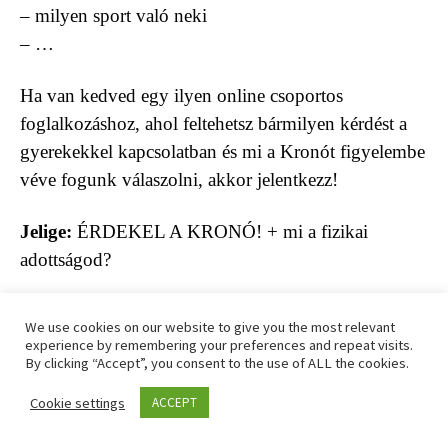
– milyen sport való neki
– …
Ha van kedved egy ilyen online csoportos
foglalkozáshoz, ahol feltehetsz bármilyen kérdést a
gyerekekkel kapcsolatban és mi a Kronót figyelembe
véve fogunk válaszolni, akkor jelentkezz!
Jelige:
ÉRDEKEL A KRONÓ! + mi a fizikai
adottságod?
Küldd el a jeligét és hogy milyen fizikai adottsággal
We use cookies on our website to give you the most relevant
rendelkezel az
info@mindenamikrono.hu
email
experience by remembering your preferences and repeat visits.
By clicking “Accept”, you consent to the use of ALL the cookies.
címünkre, és mi küldjük a Zoom linket.
Csak rá kell
kattintani a linkre és már benn is vagy.
Cookie settings
ACCEPT
Ha még nem tudod, milyen Kronóval születtél,
regisztrálj