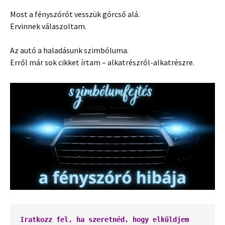
Most a fényszórót vesszük górcső alá.
Ervinnek válaszoltam.
Az autó a haladásunk szimbóluma.
Erről már sok cikket írtam – alkatrészről-alkatrészre.
Iratkozz fel, ha szeretnéd, hogy elküldjem 