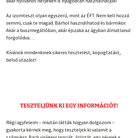
akár nyilvános helyeken is nyugodtan használhatjuk!
Az izomteszt olyan egyszerű, mint az ÉFT. Nem kell hozzá
semmi, csak te magad. Bárhol használhatod és bármikor.
Akár a buszmegállóban, akár éjszaka az ágyban álmatlanul
forgolódva…
Kívánok mindenkinek sikeres tesztelést, kopogtatást,
belső utazást!
TESZTELJÜNK KI EGY INFORMÁCIÓT!
Régi ügyfeleim – miután látták hogyan dolgozom –
gyakorta kérnek meg, hogy teszteljek ki valamit a
számukra. Bach virágesszenciát, árlistát, egy névnek a