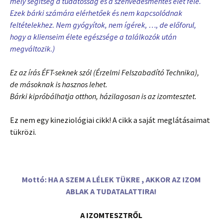
mely segítség a tudatosság és a szenvedésmentes élet felé.
Ezek bárki számára elérhetőek és nem kapcsolódnak
feltételekhez. Nem gyógyítok, nem ígérek, …, de előforul,
hogy a klienseim élete egészsége a találkozók után
megváltozik.)
Ez az írás ÉFT-seknek szól (Érzelmi Felszabadító Technika),
de másoknak is hasznos lehet.
Bárki kipróbálhatja otthon, házilagosan is az izomtesztet.
Ez nem egy kineziológiai cikk! A cikk a saját meglátásaimat
tükrözi.
Mottó: HA A SZEM A LÉLEK TÜKRE , AKKOR AZ IZOM
ABLAK A TUDATALATTIRA!
A IZOMTESZTRŐL