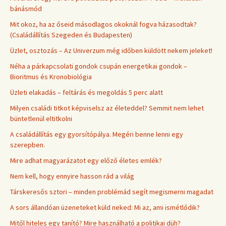
bánásmód
Mit okoz, ha az őseid másodlagos okoknál fogva házasodtak?
(Családállítás Szegeden és Budapesten)
Üzlet, osztozás – Az Univerzum még időben küldött nekem jeleket!
Néha a párkapcsolati gondok csupán energetikai gondok –
Bioritmus és Kronobiológia
Üzleti elakadás – feltárás és megoldás 5 perc alatt
Milyen családi titkot képviselsz az életeddel? Semmit nem lehet
büntetlenül eltitkolni
A családállítás egy gyorsítópálya. Megéri benne lenni egy
szerepben.
Mire adhat magyarázatot egy előző életes emlék?
Nem kell, hogy ennyire hasson rád a világ
Társkeresős sztori – minden problémád segít megismerni magadat
A sors állandóan üzeneteket küld neked: Mi az, ami ismétlődik?
Mitől hiteles egy tanító? Mire használható a politikai düh?