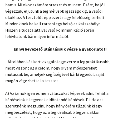
hamis. Mi okoz számára streszt és mi nem. Ezért, ha jól
végezzük, eljutunk a legmélyebb igazságokig, a valódi
okokhoz. A tesztelőt épp ezért nagy felelősség terheli.
Mindenkinek be kell tartani egy belső etikai szabályt.
Hiszen a tudatalattival való kommunikáció során
lehívhatunk bármilyen információt.
Ennyi bevezető után lássuk végre a gyakorlatot!
Általában két kart vizsgálni egyszerre a legpraktikusabb,
most viszont az a célom, hogy olyam módszereket
mutassak be, amelyek segítségével bárki egyedül, saját
magán végezheti el a tesztet.
A) Az izmok igen és nem válaszokat képesek adni. Tehát a
kérdéseink is legyenek eldöntendő kérdések. Pl. Ha azt
szeretnénk megtudni, hogy hány órára tűzzünk ki egy
megbeszélést, hogy az a legideálisabb legyen, akkor