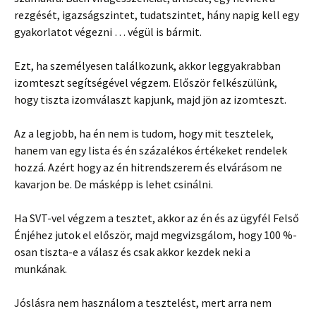
rezgését, igazságszintet, tudatszintet, hány napig kell egy
gyakorlatot végezni … végül is bármit.
Ezt, ha személyesen találkozunk, akkor leggyakrabban
izomteszt segítségével végzem. Először felkészülünk,
hogy tiszta izomválaszt kapjunk, majd jön az izomteszt.
Az a legjobb, ha én nem is tudom, hogy mit tesztelek,
hanem van egy lista és én százalékos értékeket rendelek
hozzá. Azért hogy az én hitrendszerem és elvárásom ne
kavarjon be. De másképp is lehet csinálni.
Ha SVT-vel végzem a tesztet, akkor az én és az ügyfél Felső
Énjéhez jutok el először, majd megvizsgálom, hogy 100 %-
osan tiszta-e a válasz és csak akkor kezdek neki a
munkának.
Jóslásra nem használom a tesztelést, mert arra nem