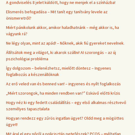
A gondviselés 8 jelet küldött, hogy ne menjek el a színházba!
Elismerés befogadása – Mit tanít egy tanítvány levele az
önismeretről?
Miért pánikolunk akkor, amikor haladhatnánk – még akkor is, ha
vágyunk rá?
Ne légy olyan, mint az apád! – Nőknek, akik fiú gyereket nevelnek.
Állítsátok meg a világot, ki akarok szállni! AI szorongás – az új
pszichológiai probléma
Így dolgozom – belenézhetsz, mielőtt döntesz – Ingyenes
foglalkozás a készenállóknak
Az erő veled van és benned van! – ingyenes és nyílt foglalkozás
„Miért szorongok, ha minden rendben van?” Esküvő előtti krízis
Hogy néz ki egy fedett családállítás – egy első alkalmas résztvevő
személyes tapasztalata
Hogyan rendezz egy zűrös ingatlan ügyet? Oldd meg a mögöttes
ügyet!
Mit árul el egy nőről a policisztás petefészek? PCOS – méltatlan