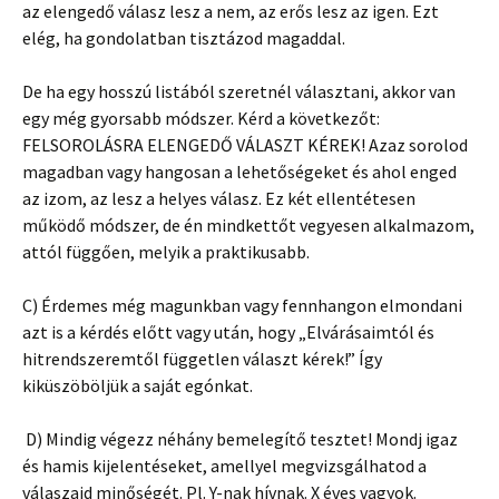
az elengedő válasz lesz a nem, az erős lesz az igen. Ezt
elég, ha gondolatban tisztázod magaddal.
De ha egy hosszú listából szeretnél választani, akkor van
egy még gyorsabb módszer. Kérd a következőt:
FELSOROLÁSRA ELENGEDŐ VÁLASZT KÉREK! Azaz sorolod
magadban vagy hangosan a lehetőségeket és ahol enged
az izom, az lesz a helyes válasz. Ez két ellentétesen
működő módszer, de én mindkettőt vegyesen alkalmazom,
attól függően, melyik a praktikusabb.
C) Érdemes még magunkban vagy fennhangon elmondani
azt is a kérdés előtt vagy után, hogy „Elvárásaimtól és
hitrendszeremtől független választ kérek!” Így
kiküszöböljük a saját egónkat.
D) Mindig végezz néhány bemelegítő tesztet! Mondj igaz
és hamis kijelentéseket, amellyel megvizsgálhatod a
válaszaid minőségét. Pl. Y-nak hívnak. X éves vagyok.