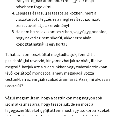
irányba fognak áramlani. Erről egyszer majd
bővebben fogok írni.
Lélegezz és lazulj el tesztelés közben, mert a
visszatartott légzés és a megfeszített izomzat
összezavarhatja az eredményt.
Ha nem hiszel az izomtesztben, vagy úgy gondolod,
hogy neked ez nem sikerül, akkor erre akár
kopogtathatnál is egy kört! J
Tehát az izom teszt által megtudhatjuk, fenn áll-e
pszichológiai reverzió, kinyomozhatjuk az okát, illetve
megtalálhatjuk azt a tudatunkban vagy tudatalattinkban
lévő korlátozó mondatot, amely megakadályozza
testünkben az enrgiák szabad áramlását. Azaz, mi okozza a
reverziót?
Végül megemlítem, hogy a testünkön még nagyon sok
izom alkalmas arra, hogy teszteljük, de én most a
legegyszerűbbeket gyűjtöttem most egy csokorba. Ezeket