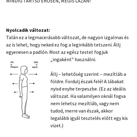
MINDIG TARTSD ERŐSEN, MÉGIS LAZÁN!
Nyolcadik változat:
Talán ez a legmacerásabb változat, de nagyon izgalmas és
az is lehet, hogy neked ez fog a leginkább tetszeni. Állj
egyenesen a padlón. Most az egész testet fogjuk
„ingaként” használni.
Állj – lehetőség szerint – mezítláb a
földre. Fordulj észak felé! A lábakat
nyisd enyhe terpeszbe. (Ez az ideális
változat. Ha valamilyen oknál fogva
nem lehetsz mezítláb, vagy nem
tudod, merre van észak, akkor
legalább igyál tesztelés előtt egy kis
vizet.)