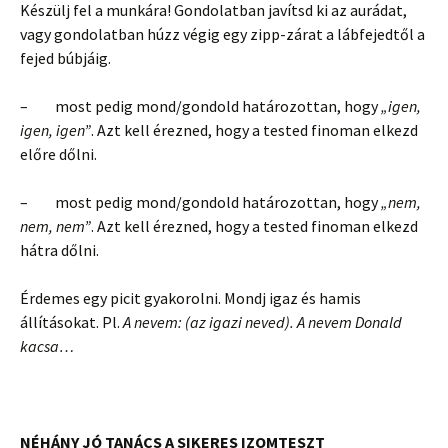
Készülj fel a munkára! Gondolatban javítsd ki az aurádat,
vagy gondolatban húzz végig egy zipp-zárat a lábfejedtől a
fejed búbjáig.
– most pedig mond/gondold határozottan, hogy
„igen,
igen, igen”
. Azt kell érezned, hogy a tested finoman elkezd
előre dőlni.
– most pedig mond/gondold határozottan, hogy
„nem,
nem, nem”
. Azt kell érezned, hogy a tested finoman elkezd
hátra dőlni.
Érdemes egy picit gyakorolni. Mondj igaz és hamis
állításokat. Pl.
A nevem: (az igazi neved). A nevem Donald
kacsa…
NÉHÁNY JÓ TANÁCS A SIKERES IZOMTESZT