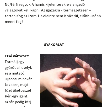
Nő/férfi vagyok. A hamis kijelentésekre elengedő
válaszokat kell kapni! Az igazakra – természetesen –
tartani fog az izom. Ha eleinte nem is sikerül, előbb-utóbb
menni fog!
GYAKORLAT
Első változat:
Formálj egy
gyűrűt a hüvelyk
és a mutató
ujjaddal mindkét
kezeden, majd
fűzd őketössze!
Kérj egy igent,
aztán pedig kérj