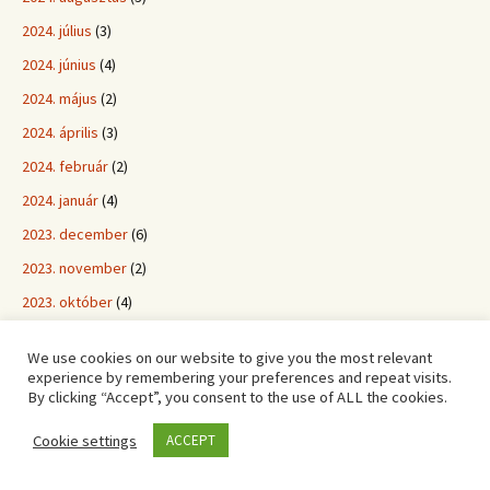
2024. július
(3)
2024. június
(4)
2024. május
(2)
2024. április
(3)
2024. február
(2)
2024. január
(4)
2023. december
(6)
2023. november
(2)
2023. október
(4)
2023. szeptember
(2)
We use cookies on our website to give you the most relevant
2023. augusztus
(3)
experience by remembering your preferences and repeat visits.
By clicking “Accept”, you consent to the use of ALL the cookies.
2023. július
(4)
2023. június
(4)
Cookie settings
ACCEPT
2023. május
(4)