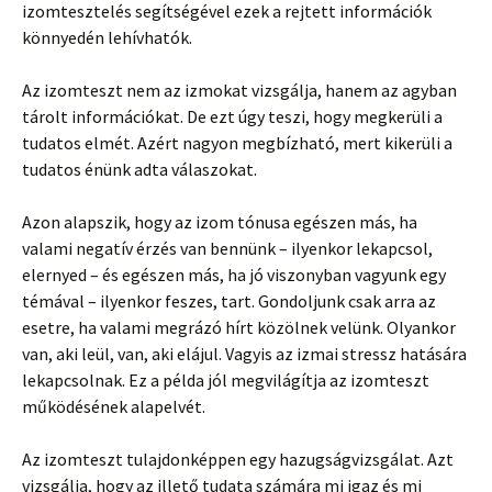
izomtesztelés segítségével ezek a rejtett információk
könnyedén lehívhatók.
Az izomteszt nem az izmokat vizsgálja, hanem az agyban
tárolt információkat. De ezt úgy teszi, hogy megkerüli a
tudatos elmét. Azért nagyon megbízható, mert kikerüli a
tudatos énünk adta válaszokat.
Azon alapszik, hogy az izom tónusa egészen más, ha
valami negatív érzés van bennünk – ilyenkor lekapcsol,
elernyed – és egészen más, ha jó viszonyban vagyunk egy
témával – ilyenkor feszes, tart. Gondoljunk csak arra az
esetre, ha valami megrázó hírt közölnek velünk. Olyankor
van, aki leül, van, aki elájul. Vagyis az izmai stressz hatására
lekapcsolnak. Ez a példa jól megvilágítja az izomteszt
működésének alapelvét.
Az izomteszt tulajdonképpen egy hazugságvizsgálat. Azt
vizsgálja, hogy az illető tudata számára mi igaz és mi