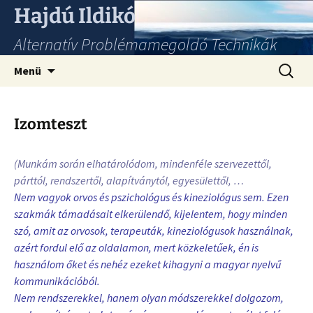
Hajdú Ildikó
Alternatív Problémamegoldó Technikák
Ugrás
Keresés
Menü
a
tartalomhoz
Izomteszt
(Munkám során elhatárolódom, mindenféle szervezettől,
párttól, rendszertől, alapítványtól, egyesülettől, …
Nem vagyok orvos és pszichológus és kineziológus sem. Ezen
szakmák támadásait elkerülendő, kijelentem, hogy minden
szó, amit az orvosok, terapeuták, kineziológusok használnak,
azért fordul elő az oldalamon, mert közkeletűek, én is
használom őket és nehéz ezeket kihagyni a magyar nyelvű
kommunikációból.
Nem rendszerekkel, hanem olyan módszerekkel dolgozom,