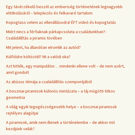
Egy távérzékelő beszél az emberiség történetének legnagyobb
eltitkolásáról – leleplezés és felkavaró tartalom
Kopogtass velem az ellenállásodra! ÉFT videó és kopogtatás
Miért nincs a férfiaknak párkapcsolata a családunkban?-
Családállítás a piramis tövében
Mit jelent, ha állandóan elromlik az autód?
Külföldre költöztél? Mi a valódi oka?
Azt hitték, egy manipulátor… mindenki ellene volt – de nem azért,
amit gondolt
Az abúzus témája a családállítás szempontjából
A boszniai piramisok különös mintázata – a táj mögötti titkos
geometria
A világ egyik legegészségesebb helye – a boszniai piramisok
rejtélyes alagútjai
A piramisok, amik nem illenek a történelembe – de akkor mit
kezdjünk velük?