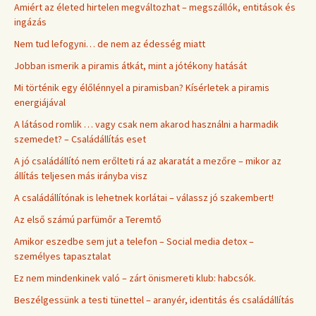
Amiért az életed hirtelen megváltozhat – megszállók, entitások és
ingázás
Nem tud lefogyni… de nem az édesség miatt
Jobban ismerik a piramis átkát, mint a jótékony hatását
Mi történik egy élőlénnyel a piramisban? Kísérletek a piramis
energiájával
A látásod romlik … vagy csak nem akarod használni a harmadik
szemedet? – Családállítás eset
A jó családállító nem erőlteti rá az akaratát a mezőre – mikor az
állítás teljesen más irányba visz
A családállítónak is lehetnek korlátai – válassz jó szakembert!
Az első számú parfümőr a Teremtő
Amikor eszedbe sem jut a telefon – Social media detox –
személyes tapasztalat
Ez nem mindenkinek való – zárt önismereti klub: habcsók.
Beszélgessünk a testi tünettel – aranyér, identitás és családállítás