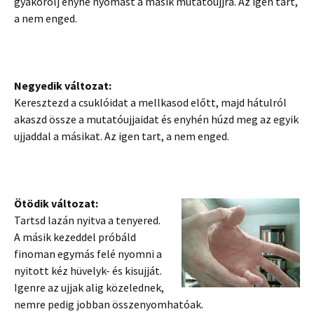
gyakorolj enyhe nyomást a másik mutatóujjra. Az igen tart,
a nem enged.
Negyedik változat:
Keresztezd a csuklóidat a mellkasod előtt, majd hátulról
akaszd össze a mutatóujjaidat és enyhén húzd meg az egyik
ujjaddal a másikat. Az igen tart, a nem enged.
Ötödik változat:
Tartsd lazán nyitva a tenyered.
A másik kezeddel próbáld
finoman egymás felé nyomni a
nyitott kéz hüvelyk- és kisujját.
Igenre az ujjak alig közelednek,
nemre pedig jobban összenyomhatóak.