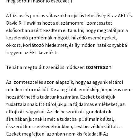
még sorolni hasonló eseteket.)
A biztos és pontos válaszokhoz jutás lehetőségét az AFT és
David R. Hawkins hozta el számomra. Izomtesztet
elsősorban azért kezdtem el tanulni, hogy megtaláljam a
kezelendő problémák mögött húzódó eseményeket,
okkort, korlátozó hiedelmet, és íly módon hatékonyabbá
tegyem az ÉFT kezelést.
Tehát a megtalált zseniális módszer:
IZOMTESZT
.
Az izomtesztelés azon alapszik, hogy az agyunk eltárol
minden információt. De a legtöbb emlékkép, impulzus nem
hozzáférhető a tudatunk számára. Ezeket tekintjük
tudattalannak. Itt tároljuk pl. a fájdalmas emlékeket, az
elfojtott vágyakat. Az ide beszorított gondolatok
álruhában jutnak ismét a tudatba: pl. álmaink által,
ésszerűtlen cselekedeteinkben, testbeszédünk által…
Ezeket megfejteni azonban nem kis feladat!!! Az