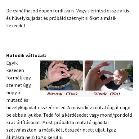
De csinálhatod éppen fordítva is: Vagyis érintsd össze a kis-
és hüvelykujjadat és próbáld szétnyitni őket a másik
kezeddel.
Hatodik változat:
Egyik
kezeden
formálj egy
szemet úgy,
hogy a
mutató és
hüvelykujjadat összeérinted. A másik kéz mutatóujját dugd
be ebbe a lyukba. Tedd föl a kérdésedet vagy mond/gondold
ki az állításodat. Most próbáld a mutató ujjaddal
szétválasztani a másik két, összeérintett ujjat. Igaz
állításra nem fog sikerülni.