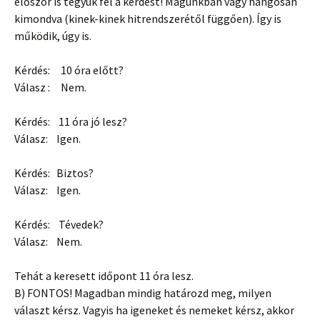
először is tegyük fel a kérdést! Magunkban vagy hangosan
kimondva (kinek-kinek hitrendszerétől függően). Így is
működik, úgy is.
Kérdés: 10 óra előtt?
Válasz : Nem.
Kérdés: 11 óra jó lesz?
Válasz: Igen.
Kérdés: Biztos?
Válasz: Igen.
Kérdés: Tévedek?
Válasz: Nem.
Tehát a keresett időpont 11 óra lesz.
B) FONTOS! Magadban mindig határozd meg, milyen
választ kérsz. Vagyis ha igeneket és nemeket kérsz, akkor