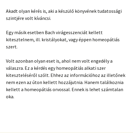
Akadt olyan kérés is, aki a készülő könyvének tudatossági
szintjére volt kíváncsi.
Egy másik esetben Bach virágesszenciát kellett
kitesztelnem, ill. kristályokat, vagy éppen homeopátiás
szert.
Volt azonban olyan eset is, ahol nem volt engedély a
válaszra. Ez a kérdés egy homeopátiás alkati szer
kiteszteléséről szólt. Ehhez az információhoz az illetőnek
nem ezen az úton kellett hozzájutnia. Hanem találkoznia
kellett a homeopátiás orvossal. Ennek is lehet számtalan
oka.