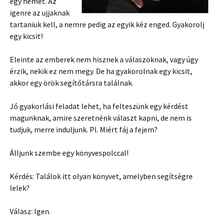
egy nemet. Az
igenre az ujjaknak
tartaniuk kell, a nemre pedig az egyik kéz enged. Gyakorolj
egy kicsit!
Eleinte az emberek nem hisznek a válaszoknak, vagy úgy
érzik, nekik ez nem megy. De ha gyakorolnak egy kicsit,
akkor egy örök segítőtársra találnak.
Jó gyakorlási feladat lehet, ha felteszünk egy kérdést
magunknak, amire szeretnénk választ kapni, de nem is
tudjuk, merre induljunk. Pl. Miért fáj a fejem?
Álljunk szembe egy könyvespolccal!
Kérdés: Találok itt olyan könyvet, amelyben segítségre
lelek?
Válasz: Igen.