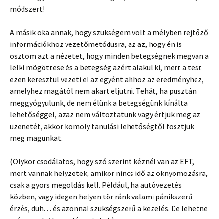
módszert!
A másik oka annak, hogy szükségem volt a mélyben rejtőző
információkhoz vezetőmetódusra, az az, hogy én is
osztom azt a nézetet, hogy minden betegségnek megvan a
lelki mögöttese és a betegség azért alakul ki, mert a test
ezen keresztül vezeti el az egyént ahhoz az eredményhez,
amelyhez magától nem akart eljutni. Tehát, ha pusztán
meggyógyulunk, de nem élünk a betegségünk kínálta
lehetőséggel, azaz nem változtatunk vagy értjük meg az
üzenetét, akkor komoly tanulási lehetőségtől fosztjuk
meg magunkat.
(Olykor csodálatos, hogy szó szerint kéznél van az EFT,
mert vannak helyzetek, amikor nincs idő az oknyomozásra,
csak a gyors megoldás kell. Például, ha autóvezetés
közben, vagy idegen helyen tör ránk valami pánikszerű
érzés, düh… és azonnal szükségszerű a kezelés. De lehetne