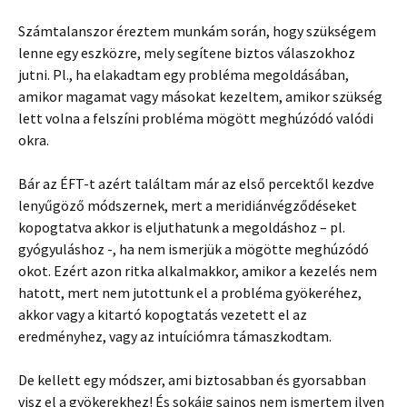
Számtalanszor éreztem munkám során, hogy szükségem
lenne egy eszközre, mely segítene biztos válaszokhoz
jutni. Pl., ha elakadtam egy probléma megoldásában,
amikor magamat vagy másokat kezeltem, amikor szükség
lett volna a felszíni probléma mögött meghúzódó valódi
okra.
Bár az ÉFT-t azért találtam már az első percektől kezdve
lenyűgöző módszernek, mert a meridiánvégződéseket
kopogtatva akkor is eljuthatunk a megoldáshoz – pl.
gyógyuláshoz -, ha nem ismerjük a mögötte meghúzódó
okot. Ezért azon ritka alkalmakkor, amikor a kezelés nem
hatott, mert nem jutottunk el a probléma gyökeréhez,
akkor vagy a kitartó kopogtatás vezetett el az
eredményhez, vagy az intuíciómra támaszkodtam.
De kellett egy módszer, ami biztosabban és gyorsabban
visz el a gyökerekhez! És sokáig sajnos nem ismertem ilyen