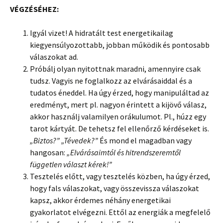
VÉGZÉSÉHEZ:
Igyál vizet! A hidratált test energetikailag
kiegyensúlyozottabb, jobban működik és pontosabb
válaszokat ad.
Próbálj olyan nyitottnak maradni, amennyire csak
tudsz. Vagyis ne foglalkozz az elvárásaiddal és a
tudatos éneddel. Ha úgy érzed, hogy manipuláltad az
eredményt, mert pl. nagyon érintett a kijövő válasz,
akkor használj valamilyen orákulumot. Pl., húzz egy
tarot kártyát. De tehetsz fel ellenőrző kérdéseket is.
„Biztos?” „Tévedek?”
És mond el magadban vagy
hangosan:
„Elvárásaimtól és hitrendszeremtől
független választ kérek!”
Tesztelés előtt, vagy tesztelés közben, ha úgy érzed,
hogy fals válaszokat, vagy összevissza válaszokat
kapsz, akkor érdemes néhány energetikai
gyakorlatot elvégezni. Ettől az energiák a megfelelő