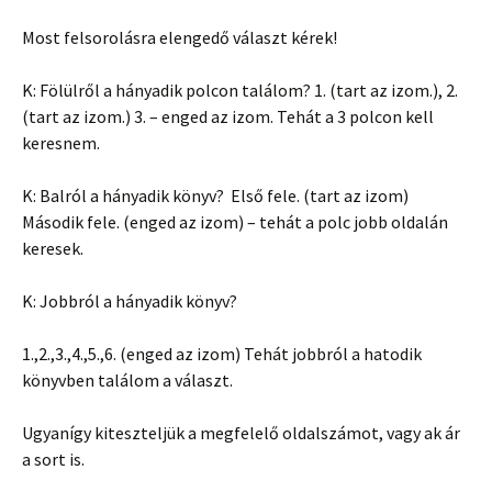
Most felsorolásra elengedő választ kérek!
K: Fölülről a hányadik polcon találom? 1. (tart az izom.), 2.
(tart az izom.) 3. – enged az izom. Tehát a 3 polcon kell
keresnem.
K: Balról a hányadik könyv? Első fele. (tart az izom)
Második fele. (enged az izom) – tehát a polc jobb oldalán
keresek.
K: Jobbról a hányadik könyv?
1.,2.,3.,4.,5.,6. (enged az izom) Tehát jobbról a hatodik
könyvben találom a választ.
Ugyanígy kiteszteljük a megfelelő oldalszámot, vagy ak ár
a sort is.