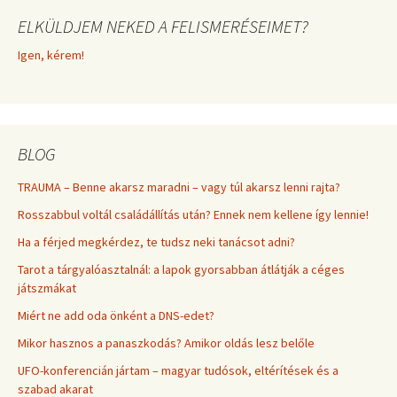
ELKÜLDJEM NEKED A FELISMERÉSEIMET?
Igen, kérem!
BLOG
TRAUMA – Benne akarsz maradni – vagy túl akarsz lenni rajta?
Rosszabbul voltál családállítás után? Ennek nem kellene így lennie!
Ha a férjed megkérdez, te tudsz neki tanácsot adni?
Tarot a tárgyalóasztalnál: a lapok gyorsabban átlátják a céges
játszmákat
Miért ne add oda önként a DNS-edet?
Mikor hasznos a panaszkodás? Amikor oldás lesz belőle
UFO-konferencián jártam – magyar tudósok, eltérítések és a
szabad akarat