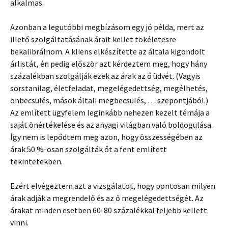
alkalmas.
Azonban a legutóbbi megbízásom egy jó példa, mert az
illető szolgáltatásának árait kellet tökéletesre
bekalibrálnom. A kliens elkészítette az általa kigondolt
árlistát, én pedig először azt kérdeztem meg, hogy hány
százalékban szolgálják ezek az árak az ő üdvét. (Vagyis
sorstanilag, életfeladat, megelégedettség, megélhetés,
önbecsülés, mások általi megbecsülés, … szepontjából.)
Az említett ügyfelem leginkább nehezen kezelt témája a
saját önértékelése és az anyagi világban való boldogulása.
Így nem is lepődtem meg azon, hogy összességében az
árak 50 %-osan szolgálták őt a fent említett
tekintetekben.
Ezért elvégeztem azt a vizsgálatot, hogy pontosan milyen
árak adják a megrendelő és az ő megelégedettségét. Az
árakat minden esetben 60-80 százalékkal feljebb kellett
vinni.