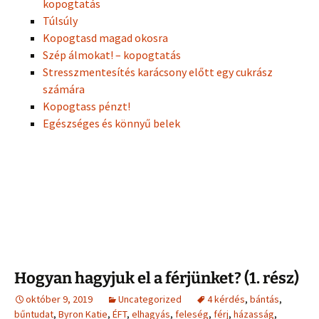
kopogtatás
Túlsúly
Kopogtasd magad okosra
Szép álmokat! – kopogtatás
Stresszmentesítés karácsony előtt egy cukrász
számára
Kopogtass pénzt!
Egészséges és könnyű belek
Hogyan hagyjuk el a férjünket? (1. rész)
október 9, 2019
Uncategorized
4 kérdés
,
bántás
,
bűntudat
,
Byron Katie
,
ÉFT
,
elhagyás
,
feleség
,
férj
,
házasság
,