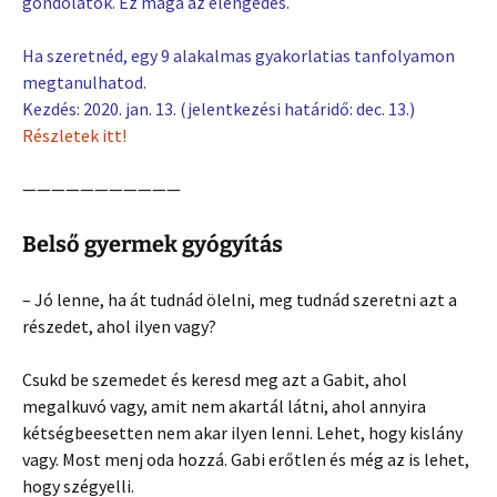
gondolatok. Ez maga az elengedés.
Ha szeretnéd, egy 9 alakalmas gyakorlatias tanfolyamon
megtanulhatod.
Kezdés: 2020. jan. 13. (jelentkezési határidő: dec. 13.)
Részletek itt!
———————————
Belső gyermek gyógyítás
– Jó lenne, ha át tudnád ölelni, meg tudnád szeretni azt a
részedet, ahol ilyen vagy?
Csukd be szemedet és keresd meg azt a Gabit, ahol
megalkuvó vagy, amit nem akartál látni, ahol annyira
kétségbeesetten nem akar ilyen lenni. Lehet, hogy kislány
vagy. Most menj oda hozzá. Gabi erőtlen és még az is lehet,
hogy szégyelli.