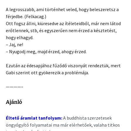
A legrosszabb, ami történhet veled, hogy beleszeretsz a
férjedbe. (Felkacag.)
Ott fogsz állni, kiüresedve az ítéleteidből, már nem látod
erőtlennek, stb, és egyszerűen nem érzed a késztetést,
hogy elhagyd.
– Jaj, ne!
– Nyugodj meg, majd érzed, ahogy érzed.
Ezután az édesapjához fűződő viszonyát rendeztük, mert
Gabi szerint ott gyökerezik a problémája.
————–
Ajánló
Éltető áramlat tanfolyam:
A buddhista szerzetesek
öngyógyító folyamatai ma már elérhetőek, valaha titkos