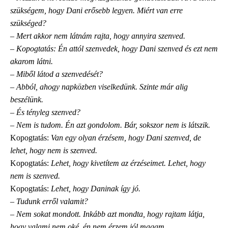
szükségem, hogy Dani erősebb legyen. Miért van erre
szükséged?
– Mert akkor nem látnám rajta, hogy annyira szenved.
– Kopogtatás: Én attól szenvedek, hogy Dani szenved és ezt nem
akarom látni.
– Miből látod a szenvedését?
– Abból, ahogy napközben viselkedünk. Szinte már alig
beszélünk.
– És tényleg szenved?
– Nem is tudom. Én azt gondolom. Bár, sokszor nem is látszik.
Kopogtatás:
Van egy olyan érzésem, hogy Dani szenved, de
lehet, hogy nem is szenved.
Kopogtatás:
Lehet, hogy kivetítem az érzéseimet. Lehet, hogy
nem is szenved.
Kopogtatás:
Lehet, hogy Daninak így jó.
– Tudunk erről valamit?
– Nem sokat mondott. Inkább azt mondta, hogy rajtam látja,
hogy valami nem oké, én nem érzem jól magam.