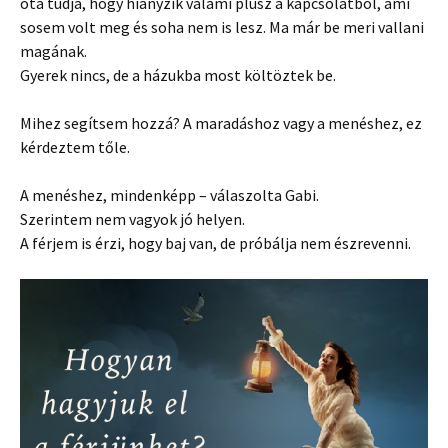
óta tudja, hogy hiányzik valami plusz a kapcsolatból, ami
sosem volt meg és soha nem is lesz. Ma már be meri vallani
magának.
Gyerek nincs, de a házukba most költöztek be.
Mihez segítsem hozzá? A maradáshoz vagy a menéshez, ez
kérdeztem tőle.
A menéshez, mindenképp – válaszolta Gabi.
Szerintem nem vagyok jó helyen.
A férjem is érzi, hogy baj van, de próbálja nem észrevenni.