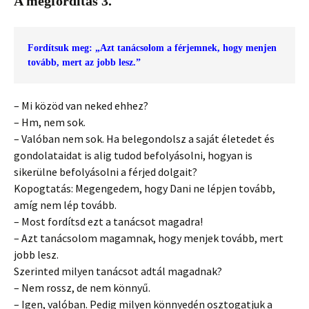
A megfordítás 3.
Fordítsuk meg: „Azt tanácsolom a férjemnek, hogy menjen 
tovább, mert az jobb lesz.”
– Mi közöd van neked ehhez?
– Hm, nem sok.
– Valóban nem sok. Ha belegondolsz a saját életedet és
gondolataidat is alig tudod befolyásolni, hogyan is
sikerülne befolyásolni a férjed dolgait?
Kopogtatás: Megengedem, hogy Dani ne lépjen tovább,
amíg nem lép tovább.
– Most fordítsd ezt a tanácsot magadra!
– Azt tanácsolom magamnak, hogy menjek tovább, mert
jobb lesz.
Szerinted milyen tanácsot adtál magadnak?
– Nem rossz, de nem könnyű.
– Igen, valóban. Pedig milyen könnyedén osztogatjuk a