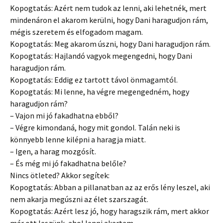
Kopogtatás: Azért nem tudok az lenni, aki lehetnék, mert
mindenáron el akarom kerülni, hogy Dani haragudjon rám,
mégis szeretem és elfogadom magam.
Kopogtatás: Meg akarom úszni, hogy Dani haragudjon rám.
Kopogtatás: Hajlandó vagyok megengedni, hogy Dani
haragudjon rám.
Kopogtatás: Eddig ez tartott távol önmagamtól.
Kopogtatás: Mi lenne, ha végre megengedném, hogy
haragudjon rám?
– Vajon mi jó fakadhatna ebből?
– Végre kimondaná, hogy mit gondol. Talán neki is
könnyebb lenne kilépni a haragja miatt.
– Igen, a harag mozgósít.
– És még mi jó fakadhatna belőle?
Nincs ötleted? Akkor segítek:
Kopogtatás: Abban a pillanatban az az erős lény leszel, aki
nem akarja megúszni az élet szarszagát.
Kopogtatás: Azért lesz jó, hogy haragszik rám, mert akkor