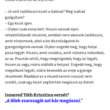
– Jó volt találkozni ezzel a Gabival? Meg tudtad
gyógyítani?
– Egy kicsit igen.
– Olykor csak ennyi kell. Hiszen vannak ilyen
rehabilitálandó részeink, amikkel nem akarunk találkozni,
amit elnyomunk, ahol a kis disznóságaink és
gyengeségeink vannak. Olykor engedd meg, hogy hülye
picsa legyél. Hiszen, amit csinálsz, amit művelsz másokkal,
az az. Pusztán attól, hogy megengeded, hogy az legyél,
hiszen az vagy, máris oldódik a helyzet. Engedd meg, hogy
megalkuvó legyél, máris kevesebb az ereje a gyenge
részeknek. Ráadásul ez a részed semmi rosszat nem
csinált, csak egy kicsit segítettek megúszni az életet.
Ismered Tóth Krisztina versét?
„A lélek szarszagát azt kár megúszni.”