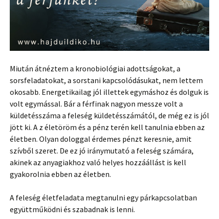
Miután átnéztem a kronobiológiai adottságokat, a
sorsfeladatokat, a sorstani kapcsolódásukat, nem lettem
okosabb. Energetikailag jól illettek egymáshoz és dolguk is
volt egymással. Bár a férfinak nagyon messze volt a
küldetésszáma a feleség küldetésszámától, de még ez is jól
jött ki. A z életöröm és a pénz terén kell tanulnia ebben az
életben. Olyan dologgal érdemes pénzt keresnie, amit
szívből szeret. De ez jó iránymutató a feleség számára,
akinek az anyagiakhoz való helyes hozzáállást is kell
gyakorolnia ebben az életben.
A feleség életfeladata megtanulni egy párkapcsolatban
együttműködni és szabadnak is lenni.