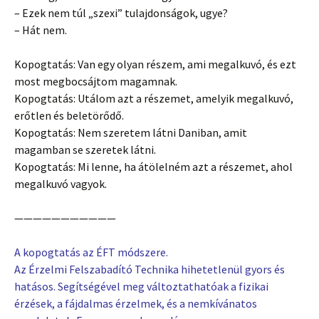
– Ezek nem túl „szexi” tulajdonságok, ugye?
– Hát nem.
Kopogtatás: Van egy olyan részem, ami megalkuvó, és ezt
most megbocsájtom magamnak.
Kopogtatás: Utálom azt a részemet, amelyik megalkuvó,
erőtlen és beletörődő.
Kopogtatás: Nem szeretem látni Daniban, amit
magamban se szeretek látni.
Kopogtatás: Mi lenne, ha átölelném azt a részemet, ahol
megalkuvó vagyok.
———————————
A kopogtatás az ÉFT módszere.
Az Érzelmi Felszabadító Technika hihetetlenül gyors és
hatásos. Segítségével meg változtathatóak a fizikai
érzések, a fájdalmas érzelmek, és a nemkívánatos