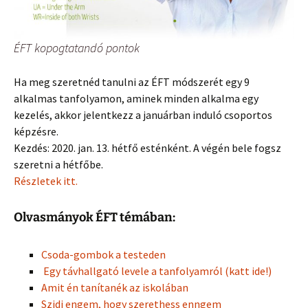
ÉFT kopogtatandó pontok
Ha meg szeretnéd tanulni az ÉFT módszerét egy 9
alkalmas tanfolyamon, aminek minden alkalma egy
kezelés, akkor jelentkezz a januárban induló csoportos
képzésre.
Kezdés: 2020. jan. 13. hétfő esténként. A végén bele fogsz
szeretni a hétfőbe.
Részletek itt.
Olvasmányok ÉFT témában:
Csoda-gombok a testeden
Egy távhallgató levele a tanfolyamról (katt ide!)
Amit én tanítanék az iskolában
Szidj engem, hogy szerethess enngem