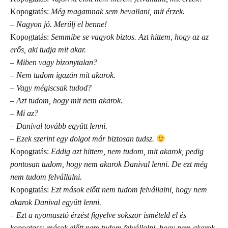
Kopogtatás:
Még magamnak sem bevallani, mit érzek.
– Nagyon jó. Merülj el benne!
Kopogtatás:
Semmibe se vagyok biztos. Azt hittem, hogy az az
erős, aki tudja mit akar.
– Miben vagy bizonytalan?
– Nem tudom igazán mit akarok.
– Vagy mégiscsak tudod?
– Azt tudom, hogy mit nem akarok.
– Mi az?
– Danival tovább együtt lenni.
– Ezek szerint egy dolgot már biztosan tudsz.
Kopogtatás:
Eddig azt hittem, nem tudom, mit akarok, pedig
pontosan tudom, hogy nem akarok Danival lenni. De ezt még
nem tudom felvállalni.
Kopogtatás:
Ezt mások előtt nem tudom felvállalni, hogy nem
akarok Danival együtt lenni.
– Ezt a nyomasztó érzést figyelve sokszor ismételd el és
kopogtass: mások előtt nem tudom felvállalni, hogy nem akarok