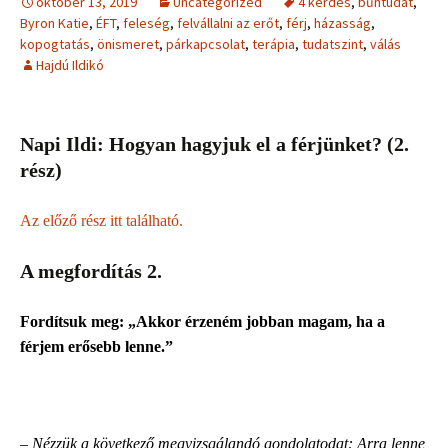
október 13, 2019
Uncategorized
4 kérdés
,
bűntudat
,
Byron Katie
,
ÉFT
,
feleség
,
felvállalni az erőt
,
férj
,
házasság
,
kopogtatás
,
önismeret
,
párkapcsolat
,
terápia
,
tudatszint
,
válás
Hajdú Ildikó
Napi Ildi: Hogyan hagyjuk el a férjünket?
(2.
rész)
Az előző rész itt található.
A megfordítás 2.
Fordítsuk meg: „Akkor érzeném jobban magam, ha a
férjem erősebb lenne.”
– Nézzük a következő megvizsgálandó gondolatodat: Arra lenne