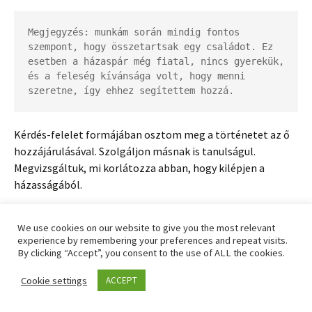
Megjegyzés: munkám során mindig fontos 
szempont, hogy összetartsak egy családot. Ez 
esetben a házaspár még fiatal, nincs gyerekük, 
és a feleség kívánsága volt, hogy menni 
szeretne, így ehhez segítettem hozzá.
Kérdés-felelet formájában osztom meg a történetet az ő
hozzájárulásával. Szolgáljon másnak is tanulságul.
Megvizsgáltuk, mi korlátozza abban, hogy kilépjen a
házasságából.
Mi szól ellene és mi szól mellette?
We use cookies on our website to give you the most relevant
experience by remembering your preferences and repeat visits.
By clicking “Accept”, you consent to the use of ALL the cookies.
Milyen érvek szólnak a szakítás ellen?
Cookie settings
ACCEPT
– Most újítottuk fel a házat és a nyakunkon egy csomó