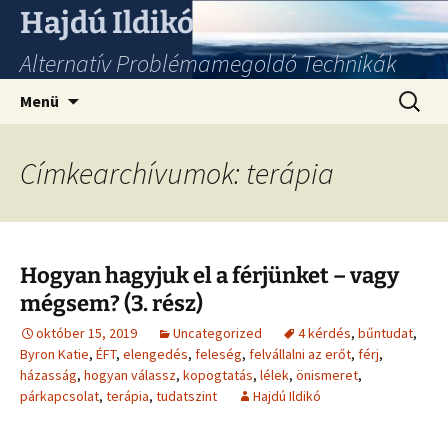
Hajdú Ildikó
Alternatív Problémamegoldó Technikák
Ugrás
Keresés
Menü
a
tartalomhoz
Címkearchívumok: terápia
Hogyan hagyjuk el a férjünket – vagy
mégsem? (3. rész)
október 15, 2019
Uncategorized
4 kérdés
,
bűntudat
,
Byron Katie
,
ÉFT
,
elengedés
,
feleség
,
felvállalni az erőt
,
férj
,
házasság
,
hogyan válassz
,
kopogtatás
,
lélek
,
önismeret
,
párkapcsolat
,
terápia
,
tudatszint
Hajdú Ildikó