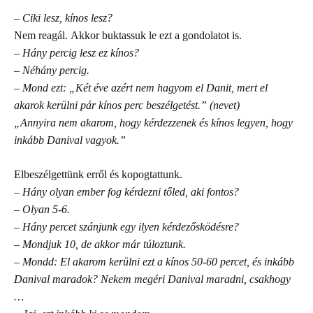
– Ciki lesz, kínos lesz?
Nem reagál.
Akkor buktassuk le ezt a gondolatot is.
– Hány percig lesz ez kínos?
– Néhány percig.
– Mond ezt: „Két éve azért nem hagyom el Danit, mert el
akarok kerülni pár kínos perc beszélgetést.” (nevet)
„Annyira nem akarom, hogy kérdezzenek és kínos legyen, hogy
inkább Danival vagyok.”
Elbeszélgettünk erről és kopogtattunk.
–
Hány olyan ember fog kérdezni tőled, aki fontos?
– Olyan 5-6.
– Hány percet szánjunk egy ilyen kérdezősködésre?
– Mondjuk 10, de akkor már túloztunk.
– Mondd: El akarom kerülni ezt a kínos 50-60 percet, és inkább
Danival maradok? Nekem megéri Danival maradni, csakhogy
…