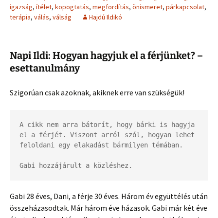
igazság
,
ítélet
,
kopogtatás
,
megfordítás
,
önismeret
,
párkapcsolat
,
terápia
,
válás
,
válság
Hajdú Ildikó
Napi Ildi: Hogyan hagyjuk el a férjünket? –
esettanulmány
Szigorúan csak azoknak, akiknek erre van szükségük!
A cikk nem arra bátorít, hogy bárki is hagyja 
el a férjét. Viszont arról szól, hogyan lehet 
feloldani egy elakadást bármilyen témában.

Gabi hozzájárult a közléshez.
Gabi 28 éves, Dani, a férje 30 éves. Három év együttélés után
összeházasodtak. Már három éve házasok. Gabi már két éve