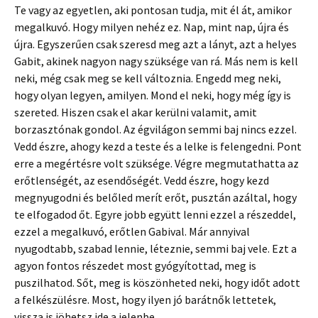
Te vagy az egyetlen, aki pontosan tudja, mit él át, amikor
megalkuvó. Hogy milyen nehéz ez. Nap, mint nap, újra és
újra. Egyszerűen csak szeresd meg azt a lányt, azt a helyes
Gabit, akinek nagyon nagy szüksége van rá. Más nem is kell
neki, még csak meg se kell változnia. Engedd meg neki,
hogy olyan legyen, amilyen. Mond el neki, hogy még így is
szereted. Hiszen csak el akar kerülni valamit, amit
borzasztónak gondol. Az égvilágon semmi baj nincs ezzel.
Vedd észre, ahogy kezd a teste és a lelke is felengedni. Pont
erre a megértésre volt szüksége. Végre megmutathatta az
erőtlenségét, az esendőségét. Vedd észre, hogy kezd
megnyugodni és belőled merít erőt, pusztán azáltal, hogy
te elfogadod őt. Egyre jobb együtt lenni ezzel a részeddel,
ezzel a megalkuvó, erőtlen Gabival. Már annyival
nyugodtabb, szabad lennie, léteznie, semmi baj vele. Ezt a
agyon fontos részedet most gyógyítottad, meg is
puszilhatod. Sőt, meg is köszönheted neki, hogy időt adott
a felkészülésre. Most, hogy ilyen jó barátnők lettetek,
vissza is jöhetsz ide a jelenbe.