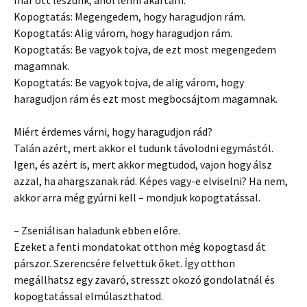
már ott leszünk, ahol lenni akartam.
Kopogtatás: Megengedem, hogy haragudjon rám.
Kopogtatás: Alig várom, hogy haragudjon rám.
Kopogtatás: Be vagyok tojva, de ezt most megengedem
magamnak.
Kopogtatás: Be vagyok tojva, de alig várom, hogy
haragudjon rám és ezt most megbocsájtom magamnak.
Miért érdemes várni, hogy haragudjon rád?
Talán azért, mert akkor el tudunk távolodni egymástól.
Igen, és azért is, mert akkor megtudod, vajon hogy álsz
azzal, ha ahargszanak rád. Képes vagy-e elviselni? Ha nem,
akkor arra még gyúrni kell – mondjuk kopogtatással.
– Zseniálisan haladunk ebben előre.
Ezeket a fenti mondatokat otthon még kopogtasd át
párszor. Szerencsére felvettük őket. Így otthon
megállhatsz egy zavaró, stresszt okozó gondolatnál és
kopogtatással elmúlaszthatod.