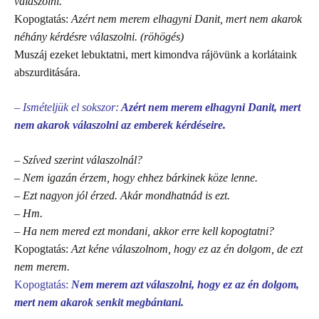
válaszolni.
Kopogtatás:
Azért nem merem elhagyni Danit, mert nem akarok
néhány kérdésre válaszolni. (röhögés)
Muszáj ezeket lebuktatni, mert kimondva rájövünk a korlátaink
abszurditására.
– Ismételjük el sokszor:
Azért nem merem elhagyni Danit, mert
nem akarok válaszolni az emberek kérdéseire.
– Szíved szerint válaszolnál?
– Nem igazán érzem, hogy ehhez bárkinek köze lenne.
– Ezt nagyon jól érzed. Akár mondhatnád is ezt.
– Hm.
– Ha nem mered ezt mondani, akkor erre kell kopogtatni?
Kopogtatás:
Azt kéne válaszolnom, hogy ez az én dolgom, de ezt
nem merem.
Kopogtatás:
Nem merem azt válaszolni, hogy ez az én dolgom,
mert nem akarok senkit megbántani.