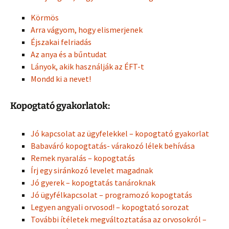
Körmös
Arra vágyom, hogy elismerjenek
Éjszakai felriadás
Az anya és a bűntudat
Lányok, akik használják az ÉFT-t
Mondd ki a nevet!
Kopogtató gyakorlatok:
Jó kapcsolat az ügyfelekkel – kopogtató gyakorlat
Babaváró kopogtatás- várakozó lélek behívása
Remek nyaralás – kopogtatás
Írj egy siránkozó levelet magadnak
Jó gyerek – kopogtatás tanároknak
Jó ügyfélkapcsolat – programozó kopogtatás
Legyen angyali orvosod! – kopogtató sorozat
További ítéletek megváltoztatása az orvosokról –