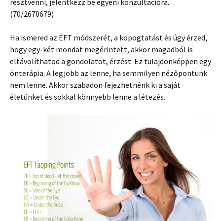
résztvenni, jelentkezz be egyéni konzultációra.
(70/2670679)
Ha ismered az ÉFT módszerét, a kopogtatást és úgy érzed,
hogy egy-két mondat megérintett, akkor magadból is
eltávolíthatod a gondolatot, érzést. Ez tulajdonképpen egy
önterápia. A legjobb az lenne, ha semmilyen nézőpontunk
nem lenne. Akkor szabadon fejezhetnénk ki a saját
életünket és sokkal könnyebb lenne a létezés.