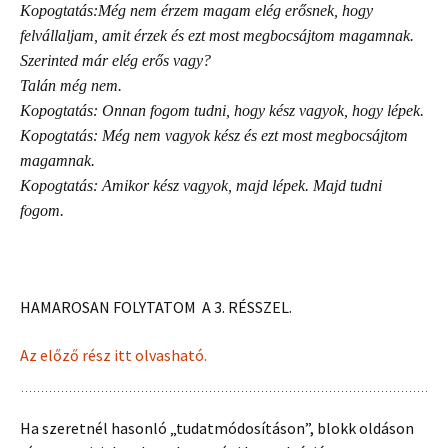
Kopogtatás:Még nem érzem magam elég erősnek, hogy
felvállaljam, amit érzek és ezt most megbocsájtom magamnak.
Szerinted már elég erős vagy?
Talán még nem.
Kopogtatás: Onnan fogom tudni, hogy kész vagyok, hogy lépek.
Kopogtatás: Még nem vagyok kész és ezt most megbocsájtom
magamnak.
Kopogtatás: Amikor kész vagyok, majd lépek. Majd tudni
fogom.
HAMAROSAN FOLYTATOM A 3. RÉSSZEL.
Az előző rész itt olvasható.
Ha szeretnél hasonló „tudatmódosításon”, blokk oldáson