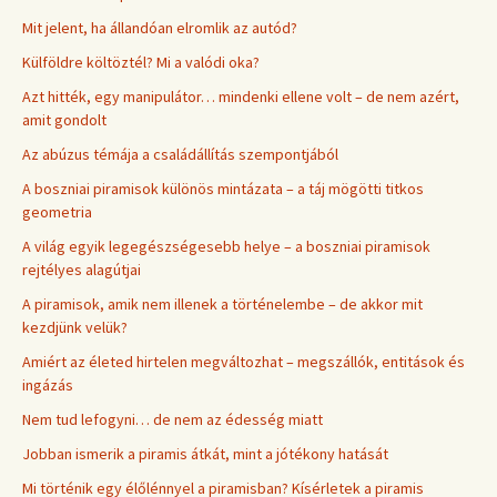
Mit jelent, ha állandóan elromlik az autód?
Külföldre költöztél? Mi a valódi oka?
Azt hitték, egy manipulátor… mindenki ellene volt – de nem azért,
amit gondolt
Az abúzus témája a családállítás szempontjából
A boszniai piramisok különös mintázata – a táj mögötti titkos
geometria
A világ egyik legegészségesebb helye – a boszniai piramisok
rejtélyes alagútjai
A piramisok, amik nem illenek a történelembe – de akkor mit
kezdjünk velük?
Amiért az életed hirtelen megváltozhat – megszállók, entitások és
ingázás
Nem tud lefogyni… de nem az édesség miatt
Jobban ismerik a piramis átkát, mint a jótékony hatását
Mi történik egy élőlénnyel a piramisban? Kísérletek a piramis