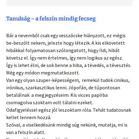
Tanulság – a felszín mindig fecseg
Bár a nevemből csak egy vesszőcske hiányzott, ez mégis
be-beszólt nekem, jelezte hogy létezik. A kis elkövetett
hibákkal folyamatosan szólongatott, hogy Ildi, hibát
követsz el. Így nem értelmes, így nem logikus az egész.
Így is lehet élni, de sok benne a hiba, a tévedés, a tévesztés.
Még egy módon megmutatkozott.
Van egy olyan szuper-képességem, remekül tudok cinikus,
irónikus, szarkasztikus lenni. Jópofán, de tűpontosan
betalálnak a megjegyzéseim. Kis vicces papírba
csomagolva szoktam volt tálalni ezeket.
Odafigyeléssel egész jól leszoktam róla. Tehát tudatosnak
kellet lennem hozzá.
Szóval, a viselkedésünk mindig súg nekünk, mutatja, mi is
van a felszín alatt.