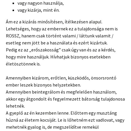
vagy nagyon használja,
vagy kizárja, mint én.
Ám ez a kizárás minősítésen, ítélkezésen alapul.
Lehetséges, hogy az embernek ez a tulajdonsága nem is
ROSSZ, hanem csak történt valami / láttunk valamit /
esetleg nem jött be a használata és ezért kizártuk.
Pedig ez az „erőszakosság” csak úgy van és az a kérdés,
hogy mire használjuk. Hívhatjuk bizonyos esetekben
életösztönnek is.
Amennyiben kizárom, erőtlen, küszködős, önsorsrontó
ember leszek bizonyos helyzetekben.
Amennyiben beintegrálom és megfelelően használom,
akkor egy átgondolt és fegyelmezett bátorság tulajdonosa
lehetnék.
A gyeplő az én kezemben lenne. Előttem egy musztáng
húzná az életem kocsiját. Le is lőhetném ezt vadlovat, vagy
mehetnék gyalog is, de megszelídítve remekül