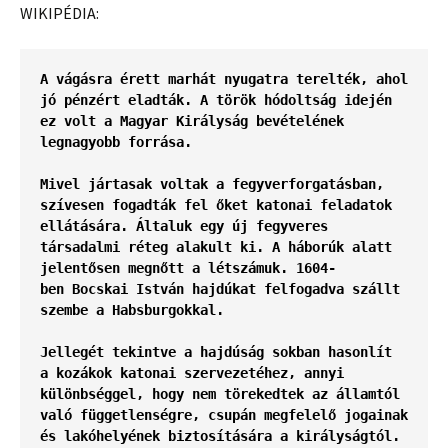
WIKIPÉDIA:
A vágásra érett marhát nyugatra terelték, ahol 
jó pénzért eladták. A 
török hódoltság
 idején 
ez volt a 
Magyar Királyság
 bevételének 
legnagyobb forrása.
Mivel jártasak voltak a fegyverforgatásban, 
szívesen fogadták fel őket katonai feladatok 
ellátására. Általuk egy új fegyveres 
társadalmi réteg alakult ki. A
 háborúk
 alatt 
jelentősen megnőtt a létszámuk. 
1604
-
ben 
Bocskai István
 hajdúkat felfogadva szállt 
szembe a Habsburgokkal.
Jellegét tekintve a hajdúság sokban hasonlít 
a 
kozákok
 katonai szervezetéhez, annyi 
különbséggel, hogy nem törekedtek az államtól 
való függetlenségre, csupán megfelelő jogainak 
és lakóhelyének biztosítására a királyságtól.