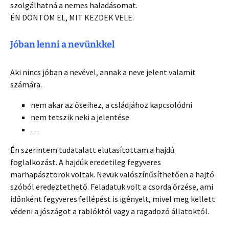
szolgálhatná a nemes haladásomat.
ÉN DÖNTÖM EL, MIT KEZDEK VELE.
Jóban lenni a nevünkkel
Aki nincs jóban a nevével, annak a neve jelent valamit
számára.
nem akar az őseihez, a csládjához kapcsolódni
nem tetszik neki a jelentése
…
Én szerintem tudatalatt elutasítottam a hajdú
foglalkozást. A hajdúk eredetileg fegyveres
marhapásztorok voltak. Nevük valószínűsíthetően a hajtó
szóból eredeztethető. Feladatuk volt a csorda őrzése, ami
időnként fegyveres fellépést is igényelt, mivel meg kellett
védeni a jószágot a rablóktól vagy a ragadozó állatoktól.