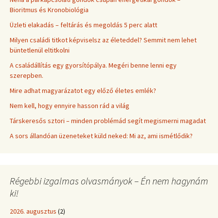
Bioritmus és Kronobiológia
Üzleti elakadás – feltárás és megoldás 5 perc alatt
Milyen családi titkot képviselsz az életeddel? Semmit nem lehet
büntetlenül eltitkolni
A családállítás egy gyorsítópálya. Megéri benne lenni egy
szerepben.
Mire adhat magyarázatot egy előző életes emlék?
Nem kell, hogy ennyire hasson rád a világ
Társkeresős sztori – minden problémád segít megismerni magadat
A sors állandóan üzeneteket küld neked: Mi az, ami ismétlődik?
Régebbi izgalmas olvasmányok – Én nem hagynám
ki!
2026. augusztus
(2)