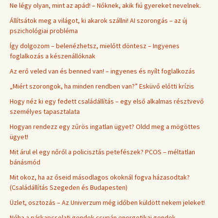
Ne légy olyan, mint az apád! – Nőknek, akik fiú gyereket nevelnek.
Állítsátok meg a világot, ki akarok szállni! AI szorongás – az új
pszichológiai probléma
Így dolgozom – belenézhetsz, mielőtt döntesz – Ingyenes
foglalkozás a készenállóknak
Az erő veled van és benned van! – ingyenes és nyílt foglalkozás
„Miért szorongok, ha minden rendben van?” Esküvő előtti krízis
Hogy néz ki egy fedett családállítás – egy első alkalmas résztvevő
személyes tapasztalata
Hogyan rendezz egy zűrös ingatlan ügyet? Oldd meg a mögöttes
ügyet!
Mit árul el egy nőről a policisztás petefészek? PCOS – méltatlan
bánásmód
Mit okoz, ha az őseid másodlagos okoknál fogva házasodtak?
(Családállítás Szegeden és Budapesten)
Üzlet, osztozás – Az Univerzum még időben küldött nekem jeleket!
Néha a párkapcsolati gondok csupán energetikai gondok –