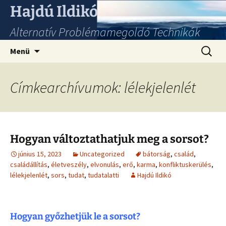
Hajdú Ildikó
Alternatív Problémamegoldó Technikák
Ugrás
Keresés
Menü
a
tartalomhoz
Címkearchívumok: lélekjelenlét
Hogyan változtathatjuk meg a sorsot?
június 15, 2023
Uncategorized
bátorság
,
család
,
családállítás
,
életveszély
,
elvonulás
,
erő
,
karma
,
konfliktuskerülés
,
lélekjelenlét
,
sors
,
tudat
,
tudatalatti
Hajdú Ildikó
Hogyan győzhetjük le a sorsot?