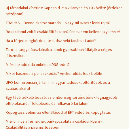
Új társadalmi kísérlet: Kapcsold le a villanyt 5 és 10 között! (érdekes
nézőpont)
TRAUMA – Benne akarsz maradni – vagy túl akarsz lenni rajta?
Rosszabbul voltál családállítás után? Ennek nem kellene így lennie!
Ha a férjed megkérdez, te tudsz neki tanácsot adni?
Tarot a tárgyalóasztalnál: a lapok gyorsabban átlátják a céges
játszmákat
Miért ne add oda önként a DNS-edet?
Mikor hasznos a panaszkodás? Amikor oldás lesz belőle
UFO-konferencián jártam – magyar tudósok, eltérítések és a
szabad akarat
Egy távérzékelő beszél az emberiség történetének legnagyobb
eltitkolásáról – leleplezés és felkavaró tartalom
Kopogtass velem az ellenállásodra! ÉFT videó és kopogtatás
Miért nincs a férfiaknak párkapcsolata a családunkban?-
Családállítás a piramis tövében