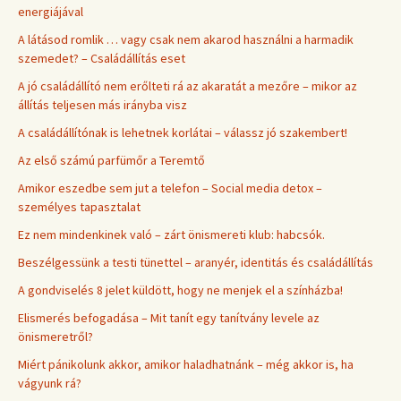
energiájával
A látásod romlik … vagy csak nem akarod használni a harmadik
szemedet? – Családállítás eset
A jó családállító nem erőlteti rá az akaratát a mezőre – mikor az
állítás teljesen más irányba visz
A családállítónak is lehetnek korlátai – válassz jó szakembert!
Az első számú parfümőr a Teremtő
Amikor eszedbe sem jut a telefon – Social media detox –
személyes tapasztalat
Ez nem mindenkinek való – zárt önismereti klub: habcsók.
Beszélgessünk a testi tünettel – aranyér, identitás és családállítás
A gondviselés 8 jelet küldött, hogy ne menjek el a színházba!
Elismerés befogadása – Mit tanít egy tanítvány levele az
önismeretről?
Miért pánikolunk akkor, amikor haladhatnánk – még akkor is, ha
vágyunk rá?