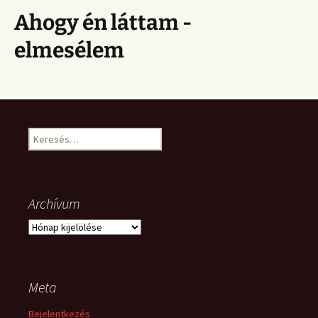
Ahogy én láttam -
elmesélem
Keresés:
Archívum
Archívum
Meta
Bejelentkezés