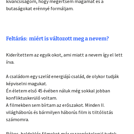
kíváncsiságom, hogy megértsem magamat és a
butaságokat erénnyé formáljam.
Feltárás: miért is változott meg a nevem?
Kiderítettem az egyik okot, ami miatt a nevem így el lett
írva.
A családom egy szelíd energiájú család, de olykor tudják
képviselni magukat.
Én életem első 45 évében náluk még sokkal jobban
konfliktuskerülő voltam.
A filmekben sem bírtam az erőszakot. Minden II.
világháborús és bármilyen háborús film is tiltólistás
számomra.
Rákos, haldoklós filmeket már rezzenéstelenül tudok