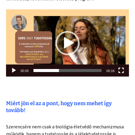
Videólejátszó
00:00
00:16
Miért jön el az a pont, hogy nem mehet így
tovább!
Szerencsére nem csak a biológia életvédő mechanizmusa
működik, hanem a tudatosság és a lélektudatosság is.