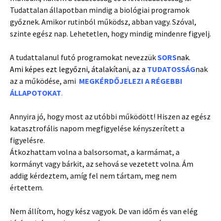
Tudattalan állapotban mindig a biológiai programok
győznek. Amikor rutinból működsz, abban vagy. Szóval,
szinte egész nap. Lehetetlen, hogy mindig mindenre figyelj.
A tudattalanul futó programokat nevezzük
SORS
nak.
Ami képes ezt legyőzni, átalakítani, az a
TUDATOSSÁG
nak
az a működése, ami
MEGKÉRDŐJELEZI A RÉGEBBI
ÁLLAPOTOKAT
.
Annyira jó, hogy most az utóbbi működött! Hiszen az egész
katasztrofális napom megfigyelése kényszerített a
figyelésre.
Átkozhattam volna a balsorsomat, a karmámat, a
kormányt vagy bárkit, az sehová se vezetett volna. Ám
addig kérdeztem, amíg fel nem tártam, meg nem
értettem.
Nem állítom, hogy kész vagyok. De van időm és van elég