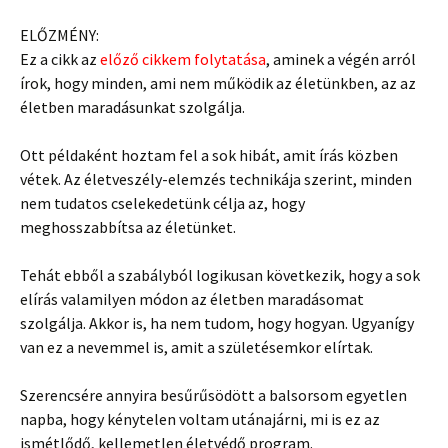
ELŐZMÉNY:
Ez a cikk az
előző cikkem folytatása
, aminek a végén arról
írok, hogy minden, ami nem működik az életünkben, az az
életben maradásunkat szolgálja.
Ott példaként hoztam fel a sok hibát, amit írás közben
vétek. Az életveszély-elemzés technikája szerint, minden
nem tudatos cselekedetünk célja az, hogy
meghosszabbítsa az életünket.
Tehát ebből a szabályból logikusan következik, hogy a sok
elírás valamilyen módon az életben maradásomat
szolgálja. Akkor is, ha nem tudom, hogy hogyan. Ugyanígy
van ez a nevemmel is, amit a születésemkor elírtak.
Szerencsére annyira besűrűsödött a balsorsom egyetlen
napba, hogy kénytelen voltam utánajárni, mi is ez az
ismétlődő, kellemetlen életvédő program.