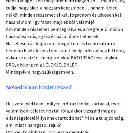
Nem a világot kell megkímélnem magamtól – majd a világ
tudja, hogy akar-e hozzám kapcsolódni -, hanem ítélet
nélkül minden részemet el kell fogadnom és üdvösen kell
használnom. Így fakad majd ebből valami jó.
Ám minden részemet beintegrálva és a megfelelő módon
használva erős, egész és bátor életet élhetek.
Ha teljesen átdolgozom, megértem és tudatosítom a
bennem lévő életösztönt (amit eddig erőszaknak hittem),
akkor ez a kizárt energia olykor BÁTORSÁG lesz, olykor
ERŐ, olykor pedig LÉLEKJELENLÉT.
Mindegyikre nagy szükségem van.
Neked is van kizárt részed
Ha szeretnéd tudni, milyen erőforrásodat zártad ki, mert
valamilyen ítéletet hoztál róla, akkor vizsgáld meg az
ellenségeidet! Milyennek tartod őket? Mi az a tulajdonság,
ami miatt haragszol rájuk?
Ott kell tovább ásni, ott lesz a megoldás.