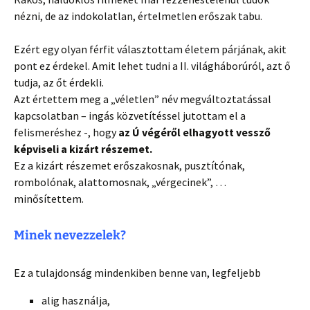
nézni, de az indokolatlan, értelmetlen erőszak tabu.
Ezért egy olyan férfit választottam életem párjának, akit
pont ez érdekel. Amit lehet tudni a II. világháborúról, azt ő
tudja, az őt érdekli.
Azt értettem meg a „véletlen” név megváltoztatással
kapcsolatban – ingás közvetítéssel jutottam el a
felismeréshez -, hogy
az Ú végéről elhagyott vessző
képviseli a kizárt részemet.
Ez a kizárt részemet erőszakosnak, pusztítónak,
rombolónak, alattomosnak, „vérgecinek”, …
minősítettem.
Minek nevezzelek?
Ez a tulajdonság mindenkiben benne van, legfeljebb
alig használja,