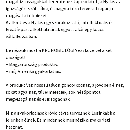
magabiztosságukkal teremtenek kapcsolatot, a Nyilas az
igazságért száll síkra, és nagyra törő terveivel ragadja
magával a többieket.
Az Ikrek és a Nyilas egy szórakoztató, intellektuális és
kreatív párt alkothatnának együtt akár egy közös
vállalkozásban.
De nézzük most a KRONOBIOLÓGIA eszközeivel a két
országot!
– Magyarország produktív,
– míg Amerika gyakorlatias.
A produktívak hosszú távon gondolkodnak, a jövőben élnek,
sokat agyalnak, túl elméletiek, sok nézőpontot
megvizsgálnak és el is fogadnak.
Míg a gyakorlatiasak rövid távra terveznek. Leginkább a
jelenben élnek. És mindennek megnézik a gyakorlati
hasznát.