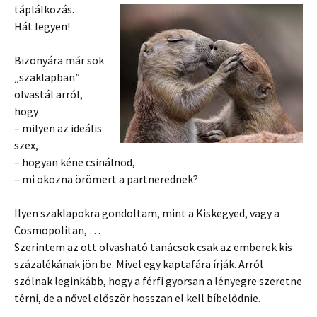
táplálkozás.
Hát legyen!
Bizonyára már sok
„szaklapban”
olvastál arról,
hogy
– milyen az ideális
szex,
– hogyan kéne csinálnod,
– mi okozna örömert a partnerednek?
Ilyen szaklapokra gondoltam, mint a Kiskegyed, vagy a
Cosmopolitan, …
Szerintem az ott olvasható tanácsok csak az emberek kis
százalékának jön be. Mivel egy kaptafára írják. Arról
szólnak leginkább, hogy a férfi gyorsan a lényegre szeretne
térni, de a nővel először hosszan el kell bíbelődnie.