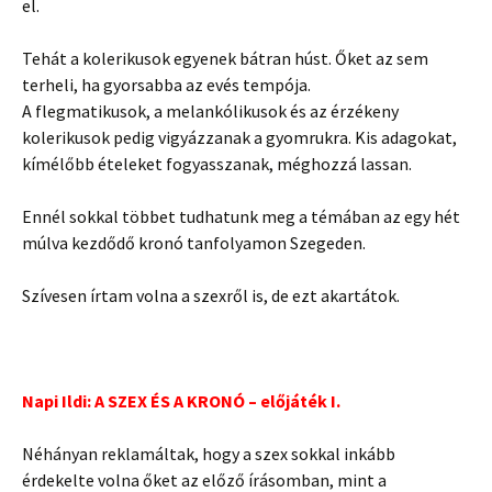
el.
Tehát a kolerikusok egyenek bátran húst. Őket az sem
terheli, ha gyorsabba az evés tempója.
A flegmatikusok, a melankólikusok és az érzékeny
kolerikusok pedig vigyázzanak a gyomrukra. Kis adagokat,
kímélőbb ételeket fogyasszanak, méghozzá lassan.
Ennél sokkal többet tudhatunk meg a témában az egy hét
múlva kezdődő kronó tanfolyamon Szegeden.
Szívesen írtam volna a szexről is, de ezt akartátok.
Napi Ildi: A SZEX ÉS A KRONÓ – előjáték I.
Néhányan reklamáltak, hogy a szex sokkal inkább
érdekelte volna őket az előző írásomban, mint a