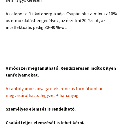
Az alapot a fizikai energia adja. Csupán plusz-mínusz 10%-
os elmozdulást engedélyez, az érzelmi 20-25-öt, az
intellektuális pedig 30-40 %-ot.
A módszer megtanulható. Rendszeresen indítok ilyen
tanfolyamokat.
A tanfolyamok anyaga elektronikus formátumban
megvásárolható. Jegyzet + hananyag.
Személyes elemzés is rendelhető.
Család teljes elemzését is lehet kérni.