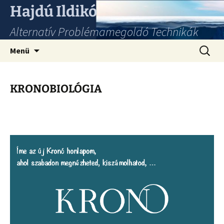
Hajdú Ildikó
Alternatív Problémamegoldó Technikák
Ugrás
Keresés
Menü
a
tartalomhoz
KRONOBIOLÓGIA