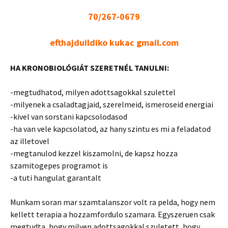
70/267-0679
efthajduildiko kukac gmail.com
HA KRONOBIOLÓGIÁT SZERETNÉL TANULNI:
-megtudhatod, milyen adottsagokkal szulettel
-milyenek
a csaladtagjaid, szerelmeid, ismeroseid energiai
-kivel van sorstani kapcsolodasod
-ha van vele kapcsolatod, az hany szintu es mi a feladatod
az illetovel
-megtanulod kezzel kiszamolni, de kapsz hozza
szamitogepes programot is
-a tuti hangulat garantalt
Munkam soran mar szamtalanszor volt ra pelda, hogy nem
kellett terapia a hozzamfordulo szamara. Egyszeruen csak
megtudta, hogy milyen adottsagokkal szuletett, hogy