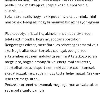
peldaul neki maskepp kell taplalkoznia, sportolnia,
aludnia, …
Sokan azt hiszik, hogy nekik pot annyit kell birniuk, mint
masoknak. Pedig az, hogy ki mennyit bir, az nagyon egyeni.
Pl. akadt olyan fiatal fiu, akinek minden pozitív orvosi
lelete azt mondta, hogy nyugodtan sportoljon.
Rengeteget edzett, mert fiatal es tehetseges sracrol volt
szo. Megis allandoan tortek a csontjai, pedig orvosi
ertelemben ezt nem indokolta semmi. A talalkozo soran
megtudta, hogy alacsony fizikai energiaval szuletett,
sportolhat, de az elsport nem neki valo. A csonttoresek
akadalyozzak meg abban, hogy tulterhelje magat. Csak igy
lehetett megallitani.
Persze a tortenetnek vannak meg izgalmas arnyalatai, de
ezt majd a tanfolyamon.