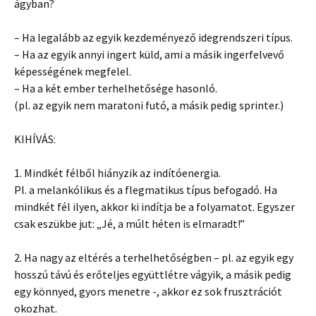
ágyban?
– Ha legalább az egyik kezdeményező idegrendszeri típus.
– Ha az egyik annyi ingert küld, ami a másik ingerfelvevő
képességének megfelel.
– Ha a két ember terhelhetősége hasonló.
(pl. az egyik nem maratoni futó, a másik pedig sprinter.)
KIHÍVÁS:
1. Mindkét félből hiányzik az indítóenergia.
Pl. a melankólikus és a flegmatikus típus befogadó. Ha
mindkét fél ilyen, akkor ki indítja be a folyamatot. Egyszer
csak eszükbe jut: „Jé, a múlt héten is elmaradt!”
2. Ha nagy az eltérés a terhelhetőségben – pl. az egyik egy
hosszú távú és erőteljes együttlétre vágyik, a másik pedig
egy könnyed, gyors menetre -, akkor ez sok frusztrációt
okozhat.