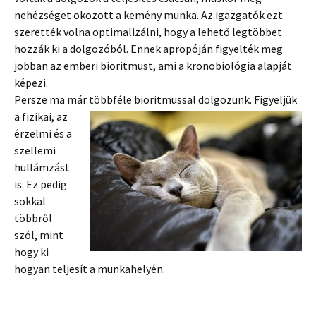
nehézséget okozott a kemény munka. Az igazgatók ezt
szerették volna optimalizálni, hogy a lehető legtöbbet
hozzák ki a dolgozóból. Ennek apropóján figyelték meg
jobban az emberi bioritmust, ami a kronobiológia alapját
képezi.
Persze ma már többféle bioritmussal
dolgozunk. Figyeljük
a fizikai, az
érzelmi és a
szellemi
hullámzást
is. Ez pedig
sokkal
többről
szól, mint
hogy ki
hogyan teljesít a munkahelyén.