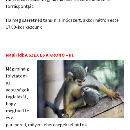
forráspontját.
Ha meg szeretnéd tanulni a módszert, akkor hétfőn este
17:00-kor kezdünk.
Napi Ildi: A SZEX ÉS A KRONÓ – III.
Még mindig
folytatom
az
adottságok
taglalását,
hogy
megtudd te
és a
partnered, milyen lehetőségekkel bírtok.