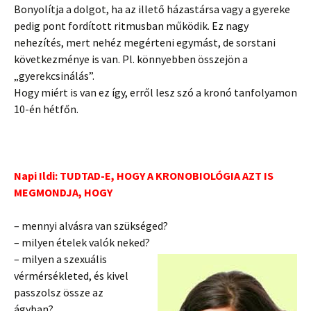
Bonyolítja a dolgot, ha az illető házastársa vagy a gyereke
pedig pont fordított ritmusban működik. Ez nagy
nehezítés, mert nehéz megérteni egymást, de sorstani
következménye is van. Pl. könnyebben összejön a
„gyerekcsinálás”.
Hogy miért is van ez így, erről lesz szó a kronó tanfolyamon
10-én hétfőn.
Napi Ildi: TUDTAD-E, HOGY A KRONOBIOLÓGIA AZT IS
MEGMONDJA, HOGY
– mennyi alvásra van szükséged?
– milyen ételek valók neked?
– milyen a szexuális
vérmérsékleted, és kivel
passzolsz össze az
ágyban?