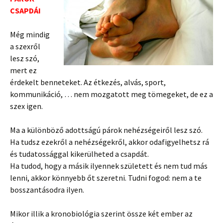
CSAPDÁI
Még mindig
a szexről
lesz szó,
mert ez
érdekelt benneteket. Az étkezés, alvás, sport,
kommunikáció, … nem mozgatott meg tömegeket, de ez a
szex igen.
Ma a különböző adottság
ú párok nehézségeiről lesz szó.
Ha tudsz ezekről a nehézségekről, akkor odafigyelhetsz rá
és tudatossággal kikerülheted a csapdát.
Ha tudod, hogy a másik ilyennek született és nem tud más
lenni, akkor könnyebb őt szeretni. Tudni fogod: nem a te
bosszantásodra ilyen.
Mikor illik a kronobiológia szerint össze két ember az