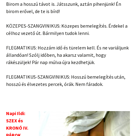
Birom a hosszú távot is. Játsszunk, aztán pihenjünk! Én
birom erővel, de te is bírd!
KÖZEPES-SZANGVINIKUS: Közepes bemelegítés. Érdekel a
célhoz vezető út. Bármilyen tudok lenni.
FLEGMATIKUS: Hozzám idő és türelem kell. És ne variáljunk
állandóan! Szólj időben, ha akarsz valamit, hogy
rákészüljek! Pár nap múlva újra kezdhetjük.
FLEGMATIKUS-SZANGVINIKUS: Hosszú bemelegítés után,
hosszú és élvezetes percek, órák. Nem fáradok.
Napi Ildi:
SZEX és
KRONÓ IV.
PÁROK