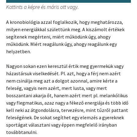
Kattints a képre és máris ott vagy.
A kronobiológia azzal foglalkozik, hogy meghatározza,
milyen energiákkal születtünk meg. A kiszámolt értékek
segítenek megérteni, miért működünk úgy, ahogy
működünk. Miért reagálunk úgy, ahogy reagálunk egy
helyzetben.
Nagyon sokan ezen keresztül értik meg gyermekük vagy
házastársuk viselkedését. Pl. azt, hogy a férj nem azért
nem csinálja meg azt a dolgot azonnal, amire kérte a
feleség, vagyis nem azért, mert lusta, vagy mert
bosszantani akarja őt, hanem azért mert pl. melankólikus
vagy flegmatikus, azaz nagy a fékező energiája és több idő
kell neki az átgondolásra, tervezésre, mint tűzről pattant
feleségének. De sokat segíthet egy elemzés a gyereknek
sportágat választani vagy éppen megfelelő irányban
továbbtanulni.