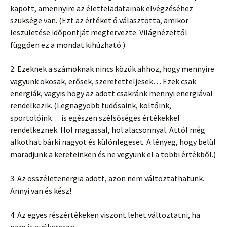
kapott, amennyire az életfeladatainak elvégzéséhez
szüksége van. (Ezt az értéket ő választotta, amikor
leszületése időpontját megtervezte. Világnézettől
függően ez a mondat kihúzható.)
2. Ezeknek a számoknak nincs közük ahhoz, hogy mennyire
vagyunk okosak, erősek, szeretetteljesek… Ezek csak
energiák, vagyis hogy az adott csakránk mennyi energiával
rendelkezik. (Legnagyobb tudósaink, költőink,
sportolóink… is egészen szélsőséges értékekkel
rendelkeznek. Hol magassal, hol alacsonnyal. Attól még
alkothat bárki nagyot és különlegeset. A lényeg, hogy belül
maradjunk a kereteinken és ne vegyünk el a többi értékből.)
3. Az összéletenergia adott, azon nem változtathatunk.
Annyi van és kész!
4. Az egyes részértékeken viszont lehet változtatni, ha
nem is gyökeresen.