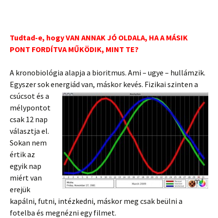
Tudtad-e, hogy VAN ANNAK JÓ OLDALA, HA A MÁSIK
PONT FORDÍTVA MŰKÖDIK, MINT TE?
A kronobiológia alapja a bioritmus. Ami – ugye – hullámzik.
Egyszer sok energiád van,
máskor kevés. Fizikai szinten a
csúcsot és a
mélypontot
csak 12 nap
válasz
tja el.
Sokan nem
értik az
egyik nap
miért van
erejük
kapálni, futni, intézkedni, máskor meg csak beülni a
fotelba és megnézni egy filmet.