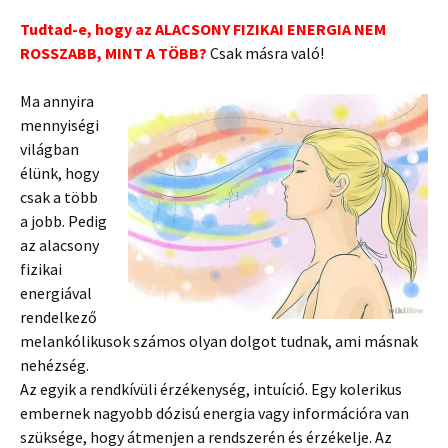
Tudtad-e, hogy az ALACSONY FIZIKAI ENERGIA NEM
ROSSZABB, MINT A TÖBB?
Csak másra való!
Ma annyira
mennyiségi
világban
élünk, hogy
csak a több
a jobb. Pedig
az alacsony
fizikai
energiával
rendelkező
melankólikusok számos olyan dolgot tudnak
, ami másnak
nehézség.
Az egyik a rendkívüli érzékenység, intuíció. Egy kolerikus
embernek nagyobb dózisú energia vagy információra van
szüksége, hogy átmenjen a rendszerén és érzékelje. Az