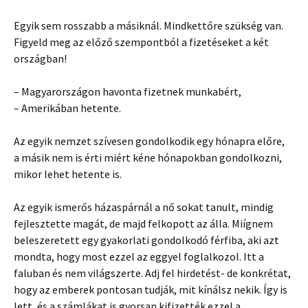
Egyik sem rosszabb a másiknál. Mindkettőre szükség van.
Figyeld meg az előző szempontból a fizetéseket a két
országban!
– Magyarországon havonta fizetnek munkabért,
– Amerikában hetente.
Az egyik nemzet szívesen gondolkodik egy hónapra előre,
a másik nem is érti miért kéne hónapokban gondolkozni,
mikor lehet hetente is.
Az egyik ismerős házaspárnál a nő sokat tanult, mindig
fejlesztette magát, de majd felkopott az álla. Miígnem
beleszeretett egy gyakorlati gondolkodó férfiba, aki azt
mondta, hogy most ezzel az eggyel foglalkozol. Itt a
faluban és nem világszerte. Adj fel hirdetést- de konkrétat,
hogy az emberek pontosan tudják, mit kínálsz nekik. Így is
lett, és a számlákat is gyorsan kifizették ezzel a