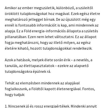
Amikor az ember megszületik, különböző, a szüleitől
öröklött tulajdonságokat hoz magával. Ezek egész életre
meghatározó jelleggel bírnak. De az újszülött még egy
ennél is fontosabb információt is kap, ami mindennek az
alapja. Ez a Föld energia-információs állapota a születés
pillanatában. Ezen nem lehet változtatni. Ez az állapot
fogja meghatározni, hogy az illető milyen, az egész
életére kiható, hozott tulajdonságokkal rendelkezik.
Azok a hatások, melyek élete során érik – a nevelés, a
tanulás, az élettapasztalatok – ezekre az alapvető
tulajdonságokra épülnek rá.
Tehát az elemzésben mindennek az alapjával
foglalkozunk, a Földtől kapott életenergiával. Fontos,
hogy tudjuk:
1. Nincsenek jó és rossz energiaértékek. Mindenki annyit