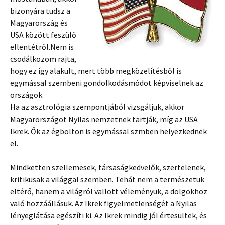
bizonyára tudsz a
Magyarország és
USA között feszülő
ellentétről.Nem is
csodálkozom rajta,
hogy ez így alakult, mert több megközelítésből
is
egymással szembeni gondolkodásmódot képviselnek az
országok.
Ha az asztrológia szempontjából vizsgáljuk, akkor
Magyarországot Nyilas nemzetnek tartják, míg az USA
Ikrek. Ők az égbolton is egymással szmben helyezkednek
el.
Mindketten szellemesek, társaságkedvelők, szertelenek,
kritikusak a világgal szemben. Tehát nem a természetük
eltérő, hanem a világról vallott véleményük, a dolgokhoz
való hozzáállásuk. Az Ikrek figyelmetlenségét a Nyilas
lényeglátása egészíti ki. Az Ikrek mindig jól értesültek, és