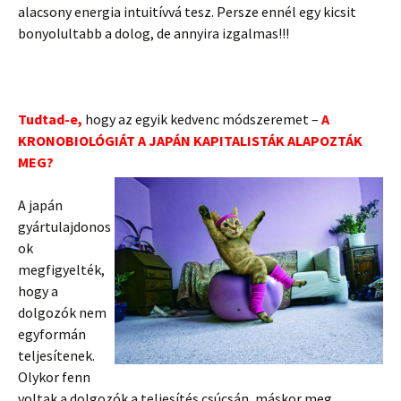
alacsony energia intuitívvá tesz. Persze ennél egy kicsit
bonyolultabb a dolog, de annyira izgalmas!!!
Tudtad-e,
hogy az egyik kedvenc módszeremet –
A
KRONOBIOLÓGIÁT A JAPÁN KAPITALISTÁK ALAPOZTÁK
MEG?
A japán
gyártulajdonos
ok
megfigyelték,
hogy a
dolgozók nem
egyformán
teljesítenek.
Olykor fenn
voltak a dolgozók a teljesítés csúcsán, más
kor meg