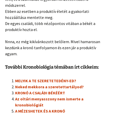
módszerrel.
Ebben az esetben a produktív életét a gyakorlati
hozzáállása mentette meg.
De egyes családi, több nézőpontos vitában a békét a
produktív hozta el.
Nnna, ez még kikívánkozott belőlem. Mivel hamarosan
kezdünk a kronó tanfolyamon és ezen jár a produktív
agyam.
További Kronobiológia témában írt cikkeim:
MELYIK A TE SZERETETEDÉNY-ED?
Neked mekkora a szeretettartályod?
KRONÓ A CSALÁDI BÉKÉÉRT
Az oltári menyasszony nem ismerte a
kronobiológiát
A MÉZESHETEK ÉS A KRONÓ