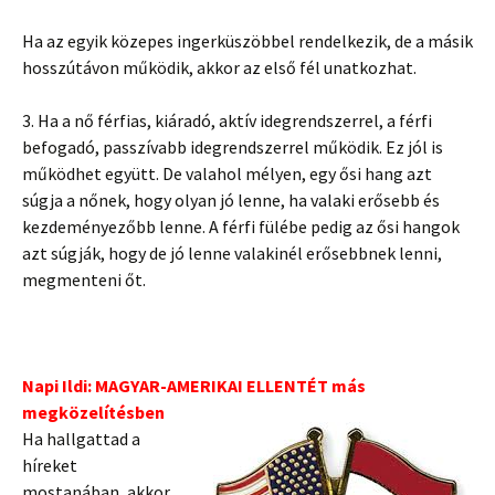
Ha az egyik közepes ingerküszöbbel rendelkezik, de a másik
hosszútávon működik, akkor az első fél unatkozhat.
3. Ha a nő férfias, kiáradó, aktív idegrendszerrel, a férfi
befogadó, passzívabb idegrendszerrel működik. Ez jól is
működhet együtt. De valahol mélyen, egy ősi hang azt
súgja a nőnek, hogy olyan jó lenne, ha valaki erősebb és
kezdeményezőbb lenne. A férfi fülébe pedig az ősi hangok
azt súgják, hogy de jó lenne valakinél erősebbnek lenni,
megmenteni őt.
Napi Ildi: MAGYAR-AMERIKAI ELLENTÉT más
megközelítésben
Ha hallgattad a
híreket
mostanában, akkor