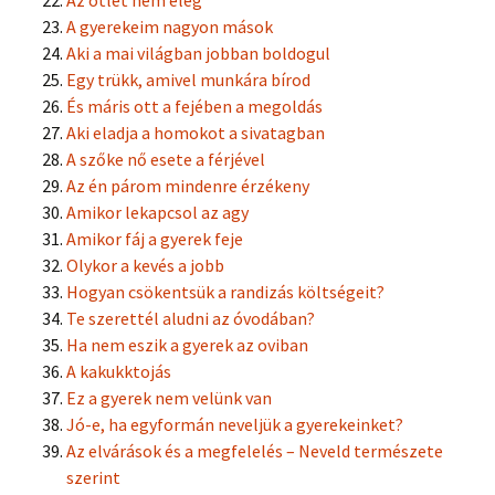
A gyerekeim nagyon mások
Aki a mai világban jobban boldogul
Egy trükk, amivel munkára bírod
És máris ott a fejében a megoldás
Aki eladja a homokot a sivatagban
A szőke nő esete a férjével
Az én párom mindenre érzékeny
Amikor lekapcsol az agy
Amikor fáj a gyerek feje
Olykor a kevés a jobb
Hogyan csökentsük a randizás költségeit?
Te szerettél aludni az óvodában?
Ha nem eszik a gyerek az oviban
A kakukktojás
Ez a gyerek nem velünk van
Jó-e, ha egyformán neveljük a gyerekeinket?
Az elvárások és a megfelelés – Neveld természete
szerint