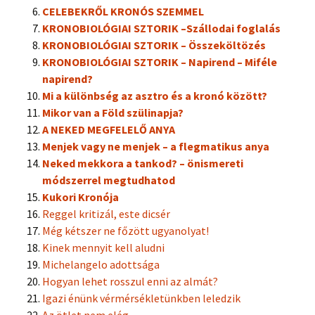
CELEBEKRŐL KRONÓS SZEMMEL
KRONOBIOLÓGIAI SZTORIK –
Szállodai foglalás
KRONOBIOLÓGIAI SZTORIK – Összeköltözés
KRONOBIOLÓGIAI SZTORIK – Napirend – Miféle
napirend?
Mi a különbség az asztro és a kronó között?
Mikor van a Föld szülinapja?
A NEKED MEGFELELŐ ANYA
Menjek vagy ne menjek – a flegmatikus anya
Neked mekkora a tankod? – önismereti
módszerrel megtudhatod
Kukori Kronója
Reggel kritizál, este dicsér
Még kétszer ne főzött ugyanolyat!
Kinek mennyit kell aludni
Michelangelo adottsága
Hogyan lehet rosszul enni az almát?
Igazi énünk vérmérsékletünkben leledzik
Az ötlet nem elég