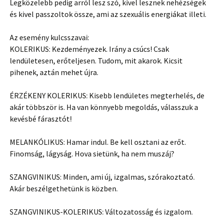
Legközelebb pedig arról lesz szó, kivel lesznek nehézségek
és kivel passzoltok össze, ami az
szexuális energiákat illeti.
Az esemény kulcsszavai:
KOLERIKUS: Kezdeményezek. Irány a csúcs! Csak
lendületesen, erőteljesen. Tudom, mit akarok. Kicsit
pihenek, aztán mehet újra.
ÉRZÉKENY KOLERIKUS: Kisebb lendületes megterhelés, de
akár többször is. Ha van könnyebb megoldás, válasszuk a
kevésbé fárasztót!
MELANKÓLIKUS: Hamar indul. Be kell osztani az erőt.
Finomság, lágyság. Hova sietünk, ha nem muszáj?
SZANGVINIKUS: Minden, ami új, izgalmas, szórakoztató.
Akár beszélgethetünk is közben.
SZANGVINIKUS-KOLERIKUS: Változatosság és izgalom.