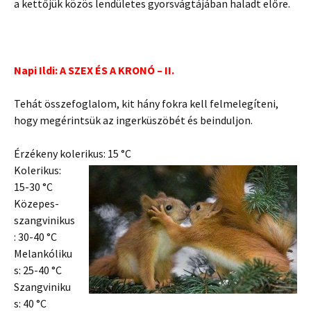
a kettőjük közös lendületes gyorsvágtájában haladt előre.
Napi Ildi: A SZEX ÉS A KRONÓ – II.
Tehát összefoglalom, kit hány fokra kell felmelegíteni,
hogy megérintsük az ingerküszöbét és beinduljon.
Érzékeny kolerikus: 15 °C
Kolerikus:
15-30 °C
Közepes-
szangvinikus
: 30-40 °C
Melankóliku
s: 25-40 °C
Szangviniku
s: 40 °C