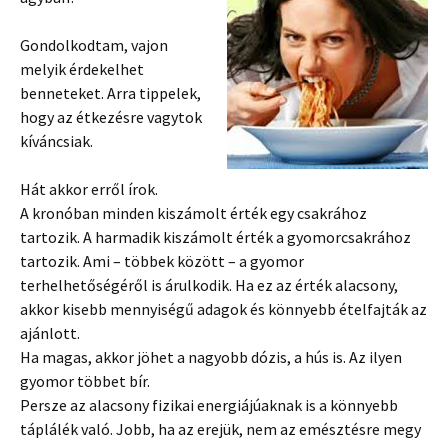
Gondolkodtam, vajon
melyik érdekelhet
benneteket. Arra tippelek,
hogy az étkezésre vagytok
kíváncsiak.
Hát akkor erről írok.
A kronóban minden kiszámolt érték egy csakrához
tartozik. A harmadik kiszámolt érték a gyomorcsakrához
tartozik. Ami – többek között – a gyomor
terhelhetőségéről is árulkodik. Ha ez az érték alacsony,
akkor kisebb mennyiségű adagok és könnyebb ételfajták az
ajánlott.
Ha magas, akkor jöhet a nagyobb dózis, a hús is. Az ilyen
gyomor többet bír.
Persze az alacsony fizikai energiájúaknak is a könnyebb
táplálék való. Jobb, ha az erejük, nem az emésztésre megy