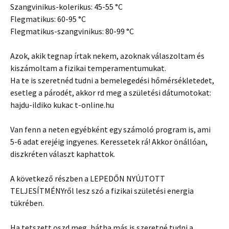
Szangvinikus-kolerikus: 45-55 °C
Flegmatikus: 60-95 °C
Flegmatikus-szangvinikus: 80-99 °C
Azok, akik tegnap írtak nekem, azoknak válaszoltam és
kiszámoltam a fizikai temperamentumukat.
Ha te is szeretnéd tudni a bemelegedési hőmérsékletedet,
esetleg a párodét, akkor rd meg a születési dátumotokat:
hajdu-ildiko kukac t-online.hu
Van fenn a neten egyébként egy számoló program is, ami
5-6 adat erejéig ingyenes. Keressetek rá! Akkor önállóan,
diszkréten választ kaphattok.
A következő részben a LEPEDŐN NYÚJTOTT
TELJESÍTMÉNYről lesz szó a fizikai születési energia
tükrében.
Ha tetszett oszd meg, hátha más is szeretné tudni a