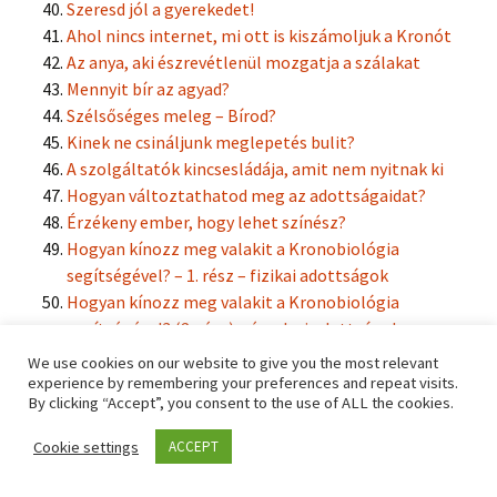
Szeresd jól a gyerekedet!
Ahol nincs internet, mi ott is kiszámoljuk a Kronót
Az anya, aki észrevétlenül mozgatja a szálakat
Mennyit bír az agyad?
Szélsőséges meleg – Bírod?
Kinek ne csináljunk meglepetés bulit?
A szolgáltatók kincsesládája, amit nem nyitnak ki
Hogyan változtathatod meg az adottságaidat?
Érzékeny ember, hogy lehet színész?
Hogyan kínozz meg valakit a Kronobiológia
segítségével? – 1. rész – fizikai adottságok
Hogyan kínozz meg valakit a Kronobiológia
segítségével? (2. rész) – érzelmi adottságok
A balkezesek Kronobiológis képlete
We use cookies on our website to give you the most relevant
Ne várj olyat a párodtól, amit nem tud teljesíteni
experience by remembering your preferences and repeat visits.
By clicking “Accept”, you consent to the use of ALL the cookies.
Anne a Zöld Oromból – filmek kronós szemmel
Állatos Kronobiológia: A te cicád/kutyád milyen
Cookie settings
ACCEPT
kronóval született?
Állatos Kronobiológia: Bánj az állatoddal természete