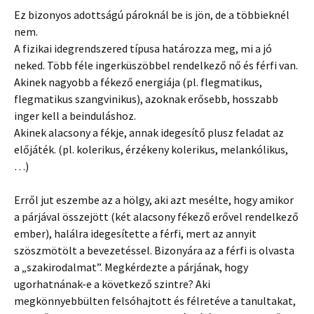
Ez bizonyos adottságú pároknál be is jön, de a többieknél
nem.
A fizikai idegrendszered típusa határozza meg, mi a jó
neked. Több féle ingerküszöbbel rendelkező nő és férfi van.
Akinek nagyobb a fékező energiája (pl. flegmatikus,
flegmatikus szangvinikus), azoknak erősebb, hosszabb
inger kell a beinduláshoz.
Akinek alacsony a fékje, annak idegesítő plusz feladat az
előjáték. (pl. kolerikus, érzékeny kolerikus, melankólikus,
…)
Erről jut eszembe az a hölgy, aki azt mesélte, hogy amikor
a párjával összejött (két alacsony fékező erővel rendelkező
ember), halálra idegesítette a férfi, mert az annyit
szöszmötölt a bevezetéssel. Bizonyára az a férfi is olvasta
a „szakirodalmat”. Megkérdezte a párjának, hogy
ugorhatnának-e a következő szintre? Aki
megkönnyebbülten felsóhajtott és félretéve a tanultakat,