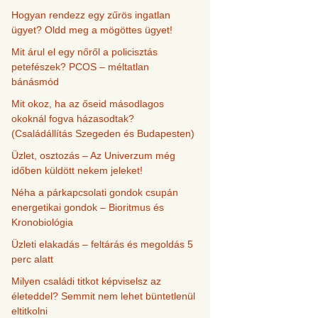
Hogyan rendezz egy zűrös ingatlan
ügyet? Oldd meg a mögöttes ügyet!
Mit árul el egy nőről a policisztás
petefészek? PCOS – méltatlan
bánásmód
Mit okoz, ha az őseid másodlagos
okoknál fogva házasodtak?
(Családállítás Szegeden és Budapesten)
Üzlet, osztozás – Az Univerzum még
időben küldött nekem jeleket!
Néha a párkapcsolati gondok csupán
energetikai gondok – Bioritmus és
Kronobiológia
Üzleti elakadás – feltárás és megoldás 5
perc alatt
Milyen családi titkot képviselsz az
életeddel? Semmit nem lehet büntetlenül
eltitkolni