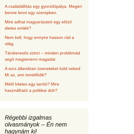
A családállítás egy gyorsítópálya. Megéri
benne lenni egy szerepben.
Mire adhat magyarázatot egy előző
életes emlék?
Nem kell, hogy ennyire hasson rád a
világ
Társkeresős sztori – minden problémád
segít megismerni magadat
A sors állandóan üzeneteket küld neked:
Mi az, ami ismétlődik?
Mitől hiteles egy tanító? Mire
használható a politikai düh?
Régebbi izgalmas
olvasmányok – Én nem
hagynám ki!