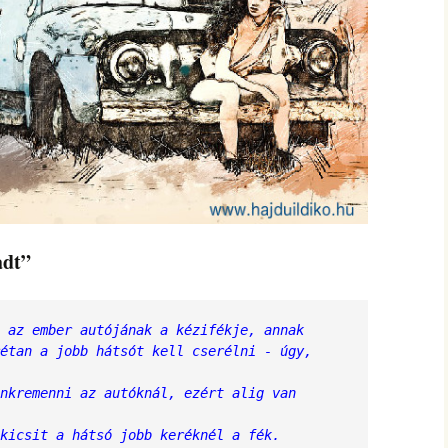
adt”
 az ember autójának a kézifékje, annak 
étan a jobb hátsót kell cserélni - úgy, 
nkremenni az autóknál, ezért alig van 
kicsit a hátsó jobb keréknél a fék.