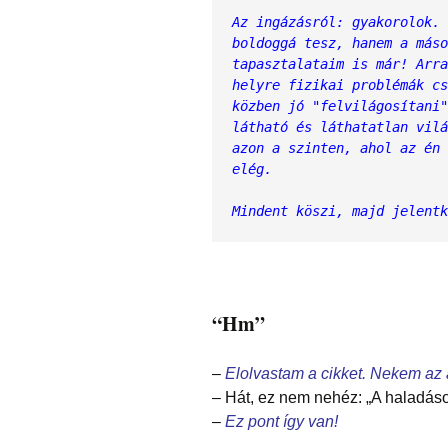
Az ingázásról: gyakorolok. 
boldoggá tesz, hanem a máso
tapasztalataim is már! Arra
helyre fizikai problémák cs
közben jó "felvilágosítani"
látható és láthatatlan vilá
azon a szinten, ahol az én 
elég.
Mindent köszi, majd jelentk
“Hm”
–
Elolvastam a cikket. Nekem az
– Hát, ez nem nehéz: „A haladás
–
Ez pont így van!