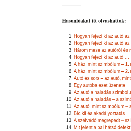
————
Hasonlóakat itt olvashattok:
Hogyan fejezi ki az autó az
Hogyan fejezi ki az autó az
Három mese az autóról és ró
Hogyan fejezi ki az autó …
A ház, mint szimbólum – 1. 
A ház, mint szimbólum – 2. 
Autó és sors – az autó, mi
Egy autóbaleset üzenete
Az autó a haladás szimból
Az autó a haladás – a szimb
Az autó, mint szimbólum – a
Bicikli és akadályoztatás
A szélvédő megrepedt – sz
Mit jelent a bal hátsó defekt