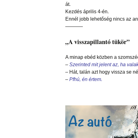
át.
Kezdés április 4-én.
Ennél jobb lehetőség nincs az an
———–
„A visszapillantó tükör”
A minap ebéd közben a szomszéd 
–
Szerinted mit jelent az, ha valak
– Hát, talán azt hogy vissza se n
–
Pfhú, én értem.