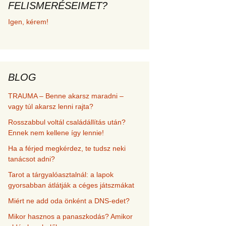
FELISMERÉSEIMET?
met és
Igen, kérem!
erződési
BLOG
TRAUMA – Benne akarsz maradni –
vagy túl akarsz lenni rajta?
Rosszabbul voltál családállítás után?
Ennek nem kellene így lennie!
Ha a férjed megkérdez, te tudsz neki
tanácsot adni?
Tarot a tárgyalóasztalnál: a lapok
gyorsabban átlátják a céges játszmákat
Miért ne add oda önként a DNS-edet?
Mikor hasznos a panaszkodás? Amikor