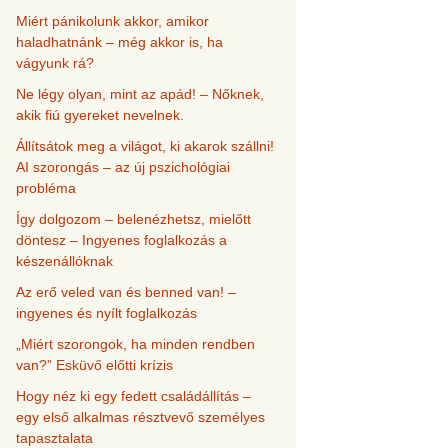
Miért pánikolunk akkor, amikor
haladhatnánk – még akkor is, ha
vágyunk rá?
Ne légy olyan, mint az apád! – Nőknek,
akik fiú gyereket nevelnek.
Állítsátok meg a világot, ki akarok szállni!
AI szorongás – az új pszichológiai
probléma
Így dolgozom – belenézhetsz, mielőtt
döntesz – Ingyenes foglalkozás a
készenállóknak
Az erő veled van és benned van! –
ingyenes és nyílt foglalkozás
„Miért szorongok, ha minden rendben
van?” Esküvő előtti krízis
Hogy néz ki egy fedett családállítás –
egy első alkalmas résztvevő személyes
tapasztalata