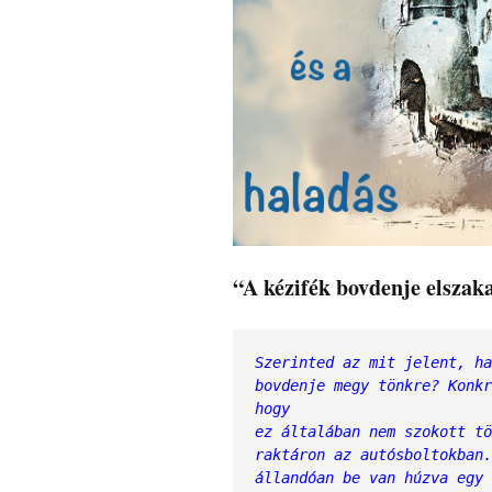
“A kézifék bovdenje elszak
Szerinted az mit jelent, ha
bovdenje megy tönkre? Konkr
hogy 
ez általában nem szokott tö
raktáron az autósboltokban.
állandóan be van húzva egy 