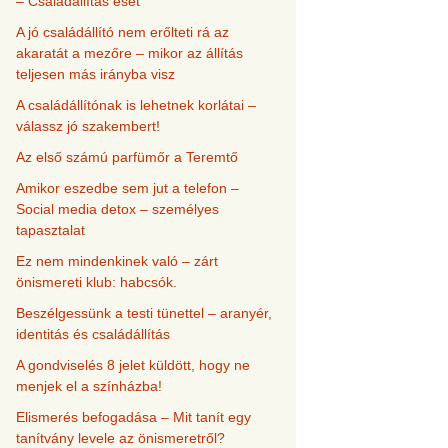
– Családállítás eset
A jó családállító nem erőlteti rá az
akaratát a mezőre – mikor az állítás
teljesen más irányba visz
A családállítónak is lehetnek korlátai –
válassz jó szakembert!
Az első számú parfümőr a Teremtő
Amikor eszedbe sem jut a telefon –
Social media detox – személyes
tapasztalat
Ez nem mindenkinek való – zárt
önismereti klub: habcsók.
Beszélgessünk a testi tünettel – aranyér,
identitás és családállítás
A gondviselés 8 jelet küldött, hogy ne
menjek el a színházba!
Elismerés befogadása – Mit tanít egy
tanítvány levele az önismeretről?