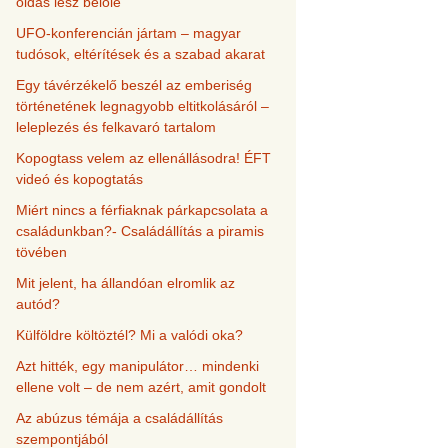
oldás lesz belőle
UFO-konferencián jártam – magyar
tudósok, eltérítések és a szabad akarat
Egy távérzékelő beszél az emberiség
történetének legnagyobb eltitkolásáról –
leleplezés és felkavaró tartalom
Kopogtass velem az ellenállásodra! ÉFT
videó és kopogtatás
Miért nincs a férfiaknak párkapcsolata a
családunkban?- Családállítás a piramis
tövében
Mit jelent, ha állandóan elromlik az
autód?
Külföldre költöztél? Mi a valódi oka?
Azt hitték, egy manipulátor… mindenki
ellene volt – de nem azért, amit gondolt
Az abúzus témája a családállítás
szempontjából