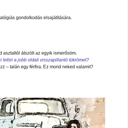
hanganyagok – régebbi
foglalkozások
alógiás gondolkodás elsajátítására.
asztaltól átszólt az egyik ismerősöm.
i letöri a jobb oldali visszapillantó tükrömet?
ézz – talán egy férfira. Ez mond neked valamit?