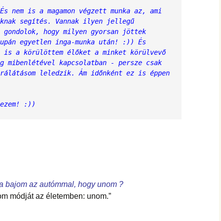
És nem is a magamon végzett munka az, ami 
knak segítés. Vannak ilyen jellegű 
 gondolok, hogy milyen gyorsan jöttek 
upán egyetlen inga-munka után! :)) És 
 is a körülöttem élőket a minket körülvevő 
g mibenlétével kapcsolatban - persze csak 
rálátásom leledzik. Ám időnként ez is éppen 
ezem! :))
 a bajom az autómmal, hogy unom ?￰
om módját az életemben: unom.”