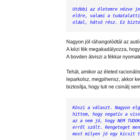
Utóbbi az életemre nézve je
előre, valami a tudatalatti
oldal, hátsó rész. Ez bizto
Nagyon jól ráhangolódtál az autós
A kézi fék megakadályozza, hogy 
A bovden átviszi a fékkar nyoma
Tehát, amikor az életed racionális
leparkolsz, megpihensz, akkor kel
biztosítja, hogy tuti ne csinálj s
Köszi a választ. Nagyon elg
hittem, hogy negatív a viss
az a nem jó, hogy NEM TUDOK
erről szólt. Rengeteget men
most milyen jó egy kicsit t