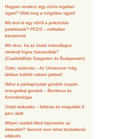
Hogyan rendezz egy zűrös ingatlan
ügyet? Oldd meg a mögöttes ügyet!
Mit árul el egy nőről a policisztás
petefészek? PCOS – méltatlan
bánásmód
Mit okoz, ha az őseid másodlagos
okoknál fogva házasodtak?
(Családállítás Szegeden és Budapesten)
Üzlet, osztozás – Az Univerzum még
időben küldött nekem jeleket!
Néha a párkapcsolati gondok csupán
energetikai gondok – Bioritmus és
Kronobiológia
Üzleti elakadás – feltárás és megoldás 5
perc alatt
Milyen családi titkot képviselsz az
életeddel? Semmit nem lehet büntetlenül
eltitkolni