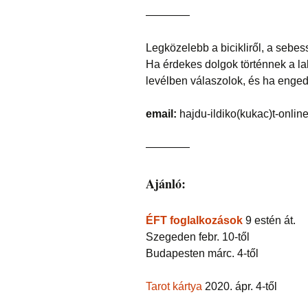
————
Legközelebb a bicikliről, a sebess
Ha érdekes dolgok történnek a lak
levélben válaszolok, és ha enge
email:
hajdu-ildiko(kukac)t-onlin
————
Ajánló:
ÉFT foglalkozások
9 estén át.
Szegeden febr. 10-től
Budapesten márc. 4-től
Tarot kártya
2020. ápr. 4-től