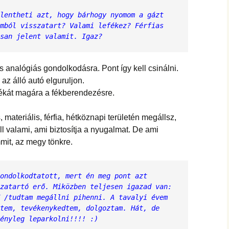
lentheti azt, hogy bárhogy nyomom a gázt 
mból visszatart? Valami lefékez? Férfias 
san jelent valamit. Igaz?
 analógiás gondolkodásra. Pont így kell csinálni.
az álló autó elguruljon.
tékát magára a fékberendezésre.
, materiális, férfia, hétköznapi területén megállsz,
l valami, ami biztosítja a nyugalmat. De ami
emmit, az megy tönkre.
ondolkodtatott, mert én meg pont azt 
zatartó erő. Miközben teljesen igazad van: 
 /tudtam megállni pihenni. A tavalyi évem 
tem, tevékenykedtem, dolgoztam. Hát, de 
ényleg leparkolni!!!! :)