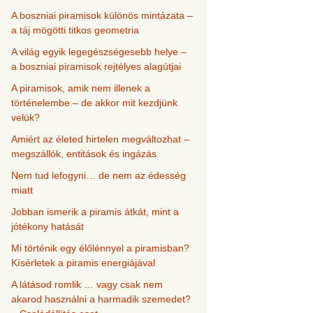
A boszniai piramisok különös mintázata –
a táj mögötti titkos geometria
A világ egyik legegészségesebb helye –
a boszniai piramisok rejtélyes alagútjai
A piramisok, amik nem illenek a
történelembe – de akkor mit kezdjünk
velük?
Amiért az életed hirtelen megváltozhat –
megszállók, entitások és ingázás
Nem tud lefogyni… de nem az édesség
miatt
Jobban ismerik a piramis átkát, mint a
jótékony hatását
Mi történik egy élőlénnyel a piramisban?
Kísérletek a piramis energiájával
A látásod romlik … vagy csak nem
akarod használni a harmadik szemedet?