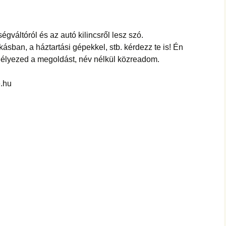
égváltóról és az autó kilincsről lesz szó.
ásban, a háztartási gépekkel, stb. kérdezz te is! Én
délyezed a megoldást, név nélkül közreadom.
e.hu