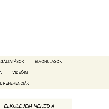
Keresés:
LGÁLTATÁSOK
ELVONULÁSOK
A
ZSIGE BOLT
VIDEÓIM
ELVONULÁS –
Magyarországon
, REFERENCIÁK
 tájékoztató
hogy
ELKÜLDJEM NEKED A
ked az új