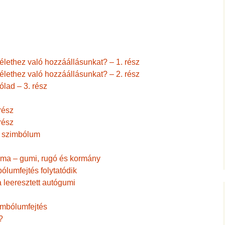
 élethez való hozzáállásunkat? – 1. rész
 élethez való hozzáállásunkat? – 2. rész
lad – 3. rész
rész
rész
nt szimbólum
uma – gumi, rugó és kormány
ólumfejtés folytatódik
 leeresztett autógumi
imbólumfejtés
?