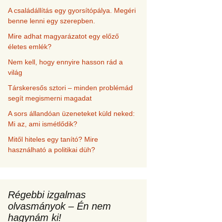
A családállítás egy gyorsítópálya. Megéri
benne lenni egy szerepben.
Mire adhat magyarázatot egy előző
életes emlék?
Nem kell, hogy ennyire hasson rád a
világ
Társkeresős sztori – minden problémád
segít megismerni magadat
A sors állandóan üzeneteket küld neked:
Mi az, ami ismétlődik?
Mitől hiteles egy tanító? Mire
használható a politikai düh?
Régebbi izgalmas
olvasmányok – Én nem
hagynám ki!