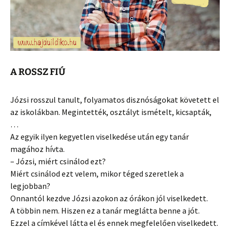
A ROSSZ FIÚ
Józsi rosszul tanult, folyamatos disznóságokat követett el
az iskolákban. Megintették, osztályt ismételt, kicsapták,
…
Az egyik ilyen kegyetlen viselkedése után egy tanár
magához hívta.
– Józsi, miért csinálod ezt?
Miért csinálod ezt velem, mikor téged szeretlek a
legjobban?
Onnantól kezdve Józsi azokon az órákon jól viselkedett.
A többin nem. Hiszen ez a tanár meglátta benne a jót.
Ezzel a címkével látta el és ennek megfelelően viselkedett.