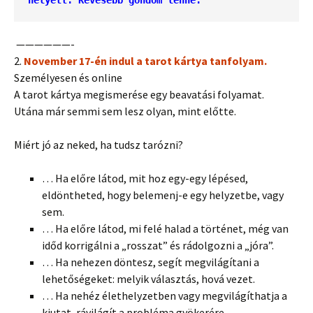
helyett. Kevesebb gondom lenne.
——————-
2.
November 17-én indul a tarot kártya tanfolyam.
Személyesen és online
A tarot kártya megismerése egy beavatási folyamat.
Utána már semmi sem lesz olyan, mint előtte.
Miért jó az neked, ha tudsz tarózni?
… Ha előre látod, mit hoz egy-egy lépésed
,
eldöntheted, hogy belemenj-e egy helyzetbe, vagy
sem.
… Ha előre látod, mi felé halad a történet, még van
időd korrigálni a „rosszat” és rádolgozni a „jóra”.
… Ha nehezen döntesz, segít megvilágítani a
lehetőségeket: melyik választás, hová vezet.
… Ha nehéz élethelyzetben vagy megvilágíthatja a
kiutat, rávilágít a probléma gyökerére.