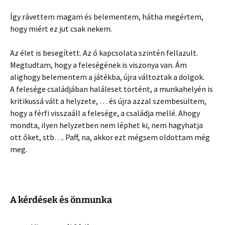
Így rávettem magam és belementem, hátha megértem,
hogy miért ez jut csak nekem.
Az élet is besegített. Az ő kapcsolata szintén fellazult.
Megtudtam, hogy a feleségének is viszonya van. Ám
alighogy belementem a játékba, újra változtak a dolgok.
A felesége családjában haláleset történt, a munkahelyén is
kritikussá vált a helyzete, … és újra azzal szembesültem,
hogy a férfi visszaáll a felesége, a családja mellé. Ahogy
mondta, ilyen helyzetben nem léphet ki, nem hagyhatja
ott őket, stb…. Paff, na, akkor ezt mégsem oldottam még
meg.
A kérdések és önmunka