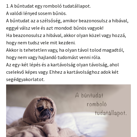
1. A bűntudat egy romboló tudatállapot.
A valódi lényed sosem bűnös.
A bűntudat az a szélsőség, amikor beazonosulsz a hibával,
eggyé válsz vele és azt mondod: bűnös vagyok!
Ha beazonosulsz a hibával, akkor olyan közel vagy hozzá,
hogy nem tudsz vele mit kezdeni.
Akkor is tehetetlen vagy, ha olyan távol tolod magadtól,
hogy nem vagy hajlandó tudomást venni róla.
Az egy-két lépés és a kartávolság olyan távolság, ahol
cselekvő képes vagy. Ehhez a kartávolsághoz adok két
segédgyakorlatot.