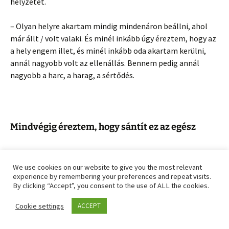
helyzetet.
– Olyan helyre akartam mindig mindenáron beállni, ahol
már állt / volt valaki. És minél inkább úgy éreztem, hogy az
a hely engem illet, és minél inkább oda akartam kerülni,
annál nagyobb volt az ellenállás. Bennem pedig annál
nagyobb a harc, a harag, a sértődés.
Mindvégig éreztem, hogy sántít ez az egész
– Most már világos, hogy miért nem megyek oda a
feleségekhez, és mondom el nekik a szitut … Azért, mert
We use cookies on our website to give you the most relevant
experience by remembering your preferences and repeat visits.
valahol a lelkem mélyén mindig tudtam, hogy ez nem igaz.
By clicking “Accept”, you consent to the use of ALL the cookies.
„Valahol a lelkem mélyén mindig
Cookie settings
ACCEPT
tudtam, hogy ez nem igaz .”