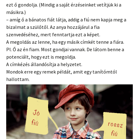
ezt ő gondolja. (Mindig a saját érzéseinket vetítjük ki a
másikra.)
– amíg ő a bánatos fiát látja, addig a fiú nem kapja meg a
bizalmat a szülőtől. Az anya hozzájárul a fia
szenvedéséhez, mert fenntartja ezt a képet.
A megoldás az lenne, ha egy másik címkét tenne a fiára.
Pl. Ő az én fiam. Most gondjai vannak. De látom benne a
potenciált, hogy ezt is megoldja.
A címkézés állandósítja a helyzetet.
Mondok erre egy remek példát, amit egy tanítómtól
hallottam.