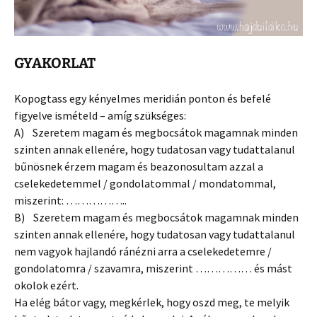
GYAKORLAT
Kopogtass egy kényelmes meridián ponton és befelé
figyelve ismételd – amíg szükséges:
A) Szeretem magam és megbocsátok magamnak minden
szinten annak ellenére, hogy tudatosan vagy tudattalanul
bűnösnek érzem magam és beazonosultam azzal a
cselekedetemmel / gondolatommal / mondatommal,
miszerint: ……………..
B) Szeretem magam és megbocsátok magamnak minden
szinten annak ellenére, hogy tudatosan vagy tudattalanul
nem vagyok hajlandó ránézni arra a cselekedetemre /
gondolatomra / szavamra, miszerint …………… és mást
okolok ezért.
Ha elég bátor vagy, megkérlek, hogy oszd meg, te melyik