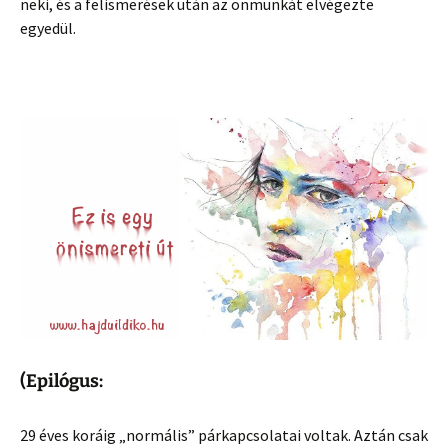
neki, és a felismerések után az önmunkát elvégezte
egyedül.
(
Epilógus:
29 éves koráig „normális” párkapcsolatai voltak. Aztán csak