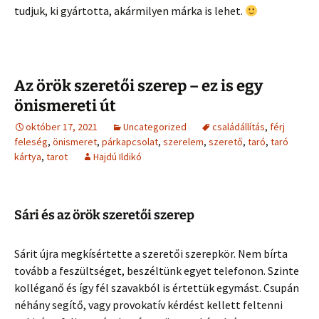
tudjuk, ki gyártotta, akármilyen márka is lehet.
Az örök szeretői szerep – ez is egy
önismereti út
október 17, 2021
Uncategorized
családállítás
,
férj
feleség
,
önismeret
,
párkapcsolat
,
szerelem
,
szerető
,
taró
,
taró
kártya
,
tarot
Hajdú Ildikó
Sári és az örök szeretői szerep
Sárit újra megkísértette a szeretői szerepkör. Nem bírta
tovább a feszültséget, beszéltünk egyet telefonon. Szinte
kolléganő és így fél szavakból is értettük egymást. Csupán
néhány segítő, vagy provokatív kérdést kellett feltenni