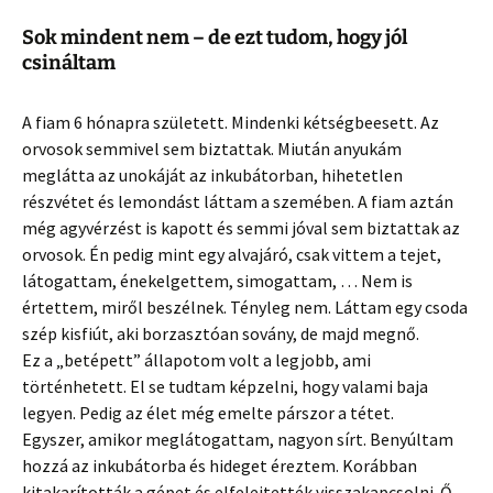
Sok mindent nem – de ezt tudom, hogy jól
csináltam
A fiam 6 hónapra született. Mindenki kétségbeesett. Az
orvosok semmivel sem biztattak. Miután anyukám
meglátta az unokáját az inkubátorban, hihetetlen
részvétet és lemondást láttam a szemében. A fiam aztán
még agyvérzést is kapott és semmi jóval sem biztattak az
orvosok. Én pedig mint egy alvajáró, csak vittem a tejet,
látogattam, énekelgettem, simogattam, … Nem is
értettem, miről beszélnek. Tényleg nem. Láttam egy csoda
szép kisfiút, aki borzasztóan sovány, de majd megnő.
Ez a „betépett” állapotom volt a legjobb, ami
történhetett. El se tudtam képzelni, hogy valami baja
legyen. Pedig az élet még emelte párszor a tétet.
Egyszer, amikor meglátogattam, nagyon sírt. Benyúltam
hozzá az inkubátorba és hideget éreztem. Korábban
kitakarították a gépet és elfelejtették visszakapcsolni. Ő