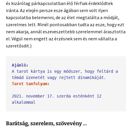
és kizárólag párkapcsolatban élő férfiak érdeklődtek
iránta. Az elején persze esze ágában sem volt ilyen
kapcsolatba belemenni, de az élet megtalálta a módját,
szerelmes lett. Minél pontosabban tudta az esze, hogy ezt
nem akarja, annál eszeveszettebb szerelemmel árasztotta
el. Végül nem engett az érzésnek sem és nem vállalta a
szeretősdit.)
Ajánló:
A tarot kártya is egy módszer, hogy feltárd a 
témád üzenetét vagy rejtett dinamikáját.
Tarot tanfolyam:
2021. november 17. szerda esténként 12 
alkalommal
Barátság, szerelem, szövevény …