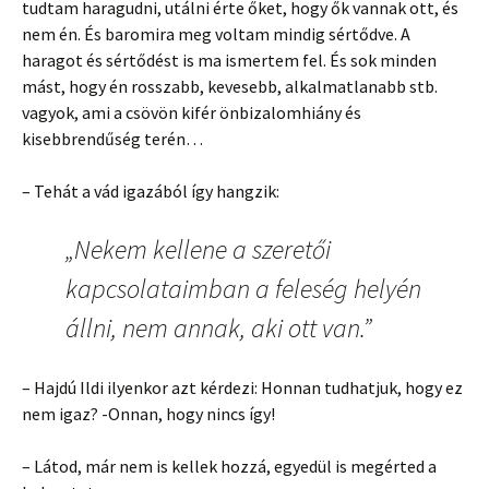
tudtam haragudni, utálni érte őket, hogy ők vannak ott, és
nem én. És baromira meg voltam mindig sértődve. A
haragot és sértődést is ma ismertem fel. És sok minden
mást, hogy én rosszabb, kevesebb, alkalmatlanabb stb.
vagyok, ami a csövön kifér önbizalomhiány és
kisebbrendűség terén…
– Tehát a vád igazából így hangzik:
„Nekem kellene a szeretői
kapcsolataimban a feleség helyén
állni, nem annak, aki ott van.”
– Hajdú Ildi ilyenkor azt kérdezi: Honnan tudhatjuk, hogy ez
nem igaz? -Onnan, hogy nincs így!
– Látod, már nem is kellek hozzá, egyedül is megérted a