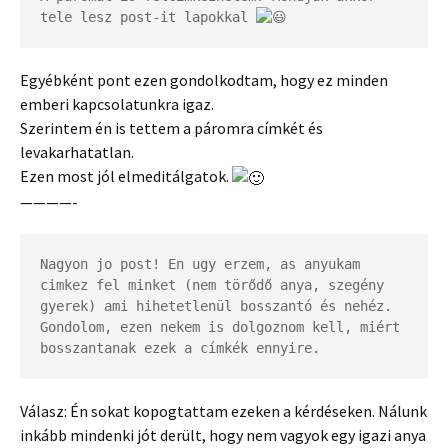
tele lesz post-it lapokkal 
Egyébként pont ezen gondolkodtam, hogy ez minden
emberi kapcsolatunkra igaz.
Szerintem én is tettem a páromra címkét és
levakarhatatlan.
Ezen most jól elmeditálgatok.
————-
Nagyon jo post! En ugy erzem, as anyukam 
cimkez fel minket (nem törődő anya, szegény 
gyerek) ami hihetetlenül bosszantó és nehéz. 
Gondolom, ezen nekem is dolgoznom kell, miért 
bosszantanak ezek a címkék ennyire.
Válasz: Én sokat kopogtattam ezeken a kérdéseken. Nálunk
inkább mindenki jót derült, hogy nem vagyok egy igazi anya