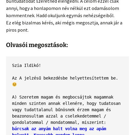
bűntudatodat szeretnéd elengedni. A célom ezzel csak
annyi, hogy a honlapomon név nélkül ezt odamásolom
kommentnek. Hadd okuljunk egymás nehézségeiből.
Ez elég bizalmas kérés, aki mégis megosztja, annak jár a
piros pont.
Olvasói megosztások:
Szia Ildikó! 
Az A jelzésű bekezdésbe helyettesítettem be. 
A) Szeretem magam és megbocsájtok magamnak 
minden szinten annak ellenére, hogy tudatosan 
vagy tudattalanul bűnösnek érzem magam és 
beazonosultam azzal a cselekedetemmel / 
gondolatommal / mondatommal, miszerint: 
bárcsak az anyám halt volna meg az apám 