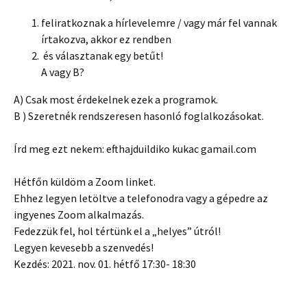
feliratkoznak a hírlevelemre / vagy már fel vannak
írtakozva, akkor ez rendben
és választanak egy betűt!
A vagy B?
A) Csak most érdekelnek ezek a programok.
B ) Szeretnék rendszeresen hasonló foglalkozásokat.
Írd meg ezt nekem: efthajduildiko kukac gamail.com
Hétfőn küldöm a Zoom linket.
Ehhez legyen letöltve a telefonodra vagy a gépedre az
ingyenes Zoom alkalmazás.
Fedezzük fel, hol tértünk el a „helyes” útról!
Legyen kevesebb a szenvedés!
Kezdés: 2021. nov. 01. hétfő 17:30- 18:30