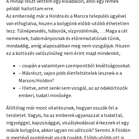
A minap részt vettem egy előadáson, ahol egy remek
példát hallottam erre.
Az emberiség már a Holdra és a Marsra település ügyével
van elfoglalva, hiszen a bolygónk előbb-utóbb élhetetlen
lesz. Túlnépesedés, háborúk, vízproblémák, … Maga a cél
nemesnek, tudományosnak és előremutatónak tűnik,
mindaddig, amíg alaposabban meg nem vizsgáljuk. Hiszen
ez a költözés valószínűleg nem érint majd mindenkit,
– csupán a valamilyen szempontból kiváltságosokat.
– Másrészt, vajon jobb életfeltételek lesznek-e a
Marson/Holdon?
– Illetve, amit senki sem vizsgál, az az odaköltözők
emberi, tudati minősége.
Állítólag már most vitatkoznak, hogyan osszák fel a
területet. Vagyis, ha az emberek ugyanazzal a tudattal,
irigységgel, kapzsisággal, viszálykodással érkeznek el egy
másik bolygóra, akkor ugyan mi változik? Semmi. A Földön
is meglévő problémát viszik tovább. Előbb-utóbb ott is