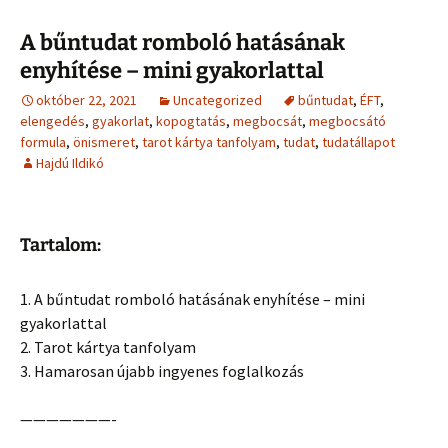
A bűntudat romboló hatásának
enyhítése – mini gyakorlattal
október 22, 2021
Uncategorized
bűntudat
,
ÉFT
,
elengedés
,
gyakorlat
,
kopogtatás
,
megbocsát
,
megbocsátó
formula
,
önismeret
,
tarot kártya tanfolyam
,
tudat
,
tudatállapot
Hajdú Ildikó
Tartalom:
1. A bűntudat romboló hatásának enyhítése – mini
gyakorlattal
2. Tarot kártya tanfolyam
3. Hamarosan újabb ingyenes foglalkozás
———————-