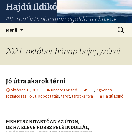
Hajdú Ildikó
Alternatív Problémamegoldó Technikák
Ugrás
Keresés
Menü
a
tartalomhoz
2021. október hónap bejegyzései
Jó útra akarok térni
október 31, 2021
Uncategorized
ÉFT
,
ingyenes
foglalkozás
,
jó út
,
kopogtatás
,
tarot
,
tarot kártya
Hajdú Ildikó
MEHETSZ KITARTÓAN AZ ÚTON,
DE HA ELEVE ROSSZ FELÉ INDULTÁL,