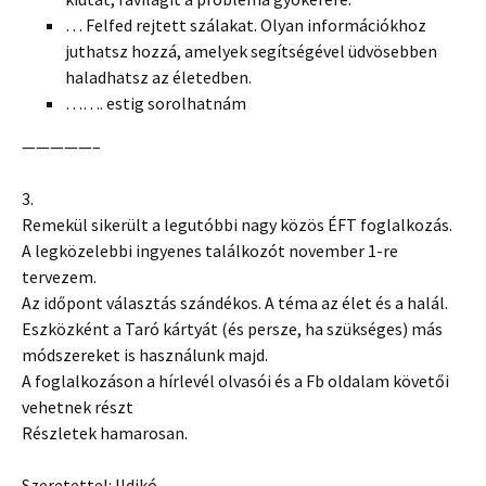
… Felfed rejtett szálakat. Olyan információkhoz
juthatsz hozzá, amelyek segítségével üdvösebben
haladhatsz az életedben.
……. estig sorolhatnám
—————–
3.
Remekül sikerült a legutóbbi nagy közös ÉFT foglalkozás.
A legközelebbi ingyenes találkozót november 1-re
tervezem.
Az időpont választás szándékos. A téma az élet és a halál.
Eszközként a Taró kártyát (és persze, ha szükséges) más
módszereket is használunk majd.
A foglalkozáson a hírlevél olvasói és a Fb oldalam követői
vehetnek részt
Részletek hamarosan.
Szeretettel: Ildikó