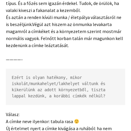
típus. És a főzés sem igazán érdekel. Tudok, de örülök, ha
valaki kiveszi a fakanalat a kezemből.
És aztán a renden kívüli munka / életpálya választásról ne
is beszéljünk.
Végül azt hiszem az önmunka levakarta
magamról a címkéket és a környezetem szerint mostmár
normális vagyok. Felnőtt korban talán már magunkon kell
kezdenünk a címke leáztatását.
————-
Ezért is olyan hatékony, mikor 
iskolát/munkahelyet/lakhelyet váltunk és 
kikerülünk az adott környezetből, tiszta 
lappal kezdünk, a korábbi címkék nélkül?
Válasz:
A címke neve ilyenkor: tabula rasa
Új értelmet nyert a címke kivágása a ruhából: ha nem