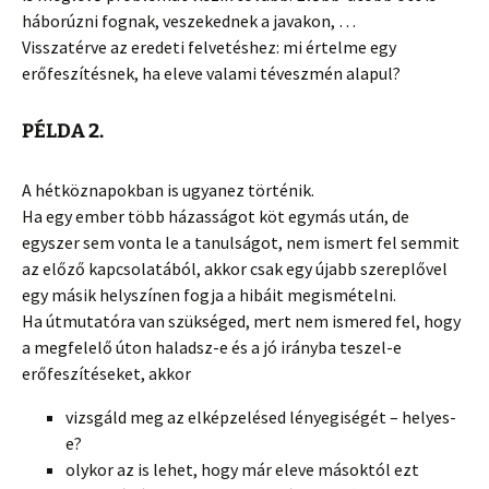
háborúzni fognak, veszekednek a javakon, …
Visszatérve az eredeti felvetéshez: mi értelme egy
erőfeszítésnek, ha eleve valami téveszmén alapul?
PÉLDA 2.
A hétköznapokban is ugyanez történik.
Ha egy ember több házasságot köt egymás után, de
egyszer sem vonta le a tanulságot, nem ismert fel semmit
az előző kapcsolatából, akkor csak egy újabb szereplővel
egy másik helyszínen fogja a hibáit megismételni.
Ha útmutatóra van szükséged, mert nem ismered fel, hogy
a megfelelő úton haladsz-e és a jó irányba teszel-e
erőfeszítéseket, akkor
vizsgáld meg az elképzelésed lényegiségét – helyes-
e?
olykor az is lehet, hogy már eleve másoktól ezt