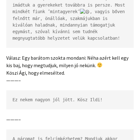
imádtuk a gyerekeket továbbra is persze. Most 
mindkét fiunk ˝mintagyerek˝
, vagyis bőven 
felnőtt már, önállóak, szakmájukban is 
kiválóan haladnak, mindannyian támogatjuk 
egymást, szóval kívánni sem tudnék 
megnyugtatóbb helyzetet velük kapcsolatban!
Válasz:
Egy barátom szokta mondani: Néha azért kell egy
kis baj, hogy megtudjuk, milyen jó nekünk.
Köszi Ági, hogy elmesélted.
———–
Ez nekem nagyon jól jött. Kösz Ildi!
———–
A páromat is felcímkézhetem? Mondjuk akkor 