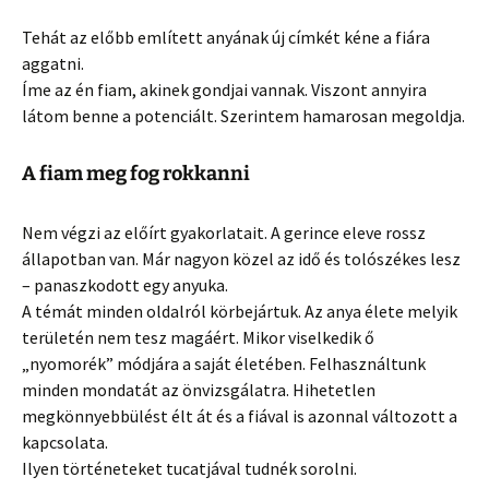
Tehát az előbb említett anyának új címkét kéne a fiára
aggatni.
Íme az én fiam, akinek gondjai vannak. Viszont annyira
látom benne a potenciált. Szerintem hamarosan megoldja.
A fiam meg fog rokkanni
Nem végzi az előírt gyakorlatait. A gerince eleve rossz
állapotban van. Már nagyon közel az idő és tolószékes lesz
– panaszkodott egy anyuka.
A témát minden oldalról körbejártuk. Az anya élete melyik
területén nem tesz magáért. Mikor viselkedik ő
„nyomorék” módjára a saját életében. Felhasználtunk
minden mondatát az önvizsgálatra. Hihetetlen
megkönnyebbülést élt át és a fiával is azonnal változott a
kapcsolata.
Ilyen történeteket tucatjával tudnék sorolni.