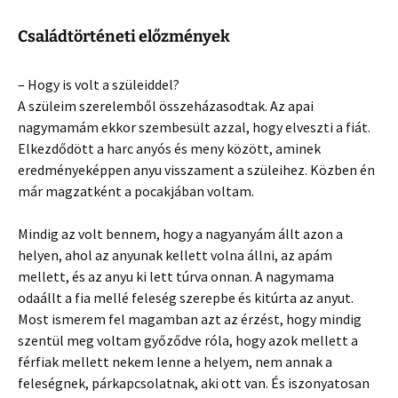
Családtörténeti előzmények
– Hogy is volt a szüleiddel?
A szüleim szerelemből összeházasodtak. Az apai
nagymamám ekkor szembesült azzal, hogy elveszti a fiát.
Elkezdődött a harc anyós és meny között, aminek
eredményeképpen anyu visszament a szüleihez. Közben én
már magzatként a pocakjában voltam.
Mindig az volt bennem, hogy a nagyanyám állt azon a
helyen, ahol az anyunak kellett volna állni, az apám
mellett, és az anyu ki lett túrva onnan. A nagymama
odaállt a fia mellé feleség szerepbe és kitúrta az anyut.
Most ismerem fel magamban azt az érzést, hogy mindig
szentül meg voltam győződve róla, hogy azok mellett a
férfiak mellett nekem lenne a helyem, nem annak a
feleségnek, párkapcsolatnak, aki ott van. És iszonyatosan