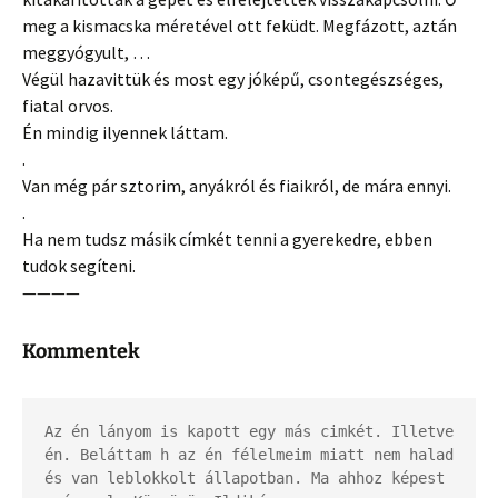
meg a kismacska méretével ott feküdt. Megfázott, aztán
meggyógyult, …
Végül hazavittük és most egy jóképű, csontegészséges,
fiatal orvos.
Én mindig ilyennek láttam.
.
Van még pár sztorim, anyákról és fiaikról, de mára ennyi.
.
Ha nem tudsz másik címkét tenni a gyerekedre, ebben
tudok segíteni.
————
Kommentek
Az én lányom is kapott egy más cimkét. Illetve 
én. Beláttam h az én félelmeim miatt nem halad 
és van leblokkolt állapotban. Ma ahhoz képest 