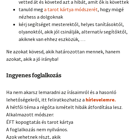
vetted át és követed azt a hibát, amit ők is követtek
tanuld meg
a tarot kártya módszerét
, hogy mögé
nézhess a dolgoknak
kérj segítséget mesterektől, helyes tanításoktól,
olyanoktól, akik jól csinálják, alternatív segítőktől,
akiknek van ehhez eszközük, …
Ne azokat kövesd, akik határozottan mennek, hanem
azokat, akik a jó irányba!
Ingyenes foglalkozás
Ha nem akarsz lemaradni az írásaimról és a hasonló
lehetőségekről, itt feliratkozhatsz a
hírlevelemre.
A hétfői téma a régóta ismételt hibák átfordítása lesz.
Alkalmazott módszer:
ÉFT kopogtatás és tarot kártya
A foglalkozás nem nyilvános.
Azok vehetnek részt, akik