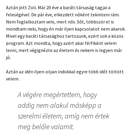
Aztán jött Zoli. Már 20 éve a baráti társaság tagjai a
feleségével. De pár éve, elkezdett nőként tekinteni rám.
Nem foglalkoztam vele, mert nős. Sőt, többször el is
mondtam neki, hogy én már ilyen kapcsolatot nem akarok.
Mivel egy baráti társasághoz tartozunk, ezért sok a közös
program. Azt mondta, hogy azért akar férfiként velem
lenni, mert végignézte az életem és nekem is legyen már
jó.
Aztán az idén ilyen-olyan indokkal egyre több időt töltött
velem.
A végére megértettem, hogy
addig nem alakul másképp a
szerelmi életem, amíg nem értek
meg belőle valamit.