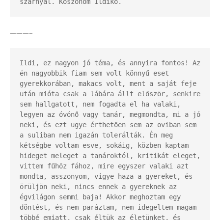
szárnyal. Köszönöm Ildikó.
———–
Ildi, ez nagyon jó téma, és annyira fontos! Az 
én nagyobbik fiam sem volt könnyű eset 
gyerekkorában, makacs volt, ment a saját feje 
után mióta csak a lábára állt először, senkire 
sem hallgatott, nem fogadta el ha valaki, 
legyen az óvónő vagy tanár, megmondta, mi a jó 
neki, és ezt ugye érthetően sem az oviban sem 
a suliban nem igazán tolerálták. Én meg 
kétségbe voltam esve, sokáig, közben kaptam 
hideget meleget a tanároktól, kritikát eleget, 
vittem fűhöz fához, mire egyszer valaki azt 
mondta, asszonyom, vigye haza a gyereket, és 
örüljön neki, nincs ennek a gyereknek az 
égvilágon semmi baja! Akkor meghoztam egy 
döntést, és nem paráztam, nem idegeltem magam 
többé emiatt, csak éltük az életünket, és 