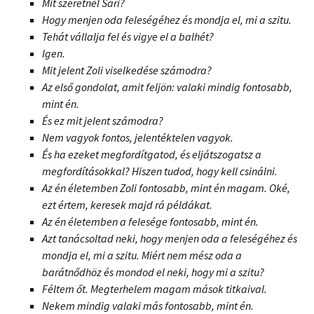
Mit szeretnél Sári?
Hogy menjen oda feleségéhez és mondja el, mi a szitu.
Tehát vállalja fel és vigye el a balhét?
Igen.
Mit jelent Zoli viselkedése számodra?
Az első gondolat, amit feljön: valaki mindig fontosabb,
mint én.
És ez mit jelent számodra?
Nem vagyok fontos, jelentéktelen vagyok.
És ha ezeket megfordítgatod, és eljátszogatsz a
megfordításokkal? Hiszen tudod, hogy kell csinálni.
Az én életemben Zoli fontosabb, mint én magam. Oké,
ezt értem, keresek majd rá példákat.
Az én életemben a felesége fontosabb, mint én.
Azt tanácsoltad neki, hogy menjen oda a feleségéhez és
mondja el, mi a szitu. Miért nem mész oda a
barátnődhöz és mondod el neki, hogy mi a szitu?
Féltem őt. Megterhelem magam mások titkaival.
Nekem mindig valaki más fontosabb, mint én.