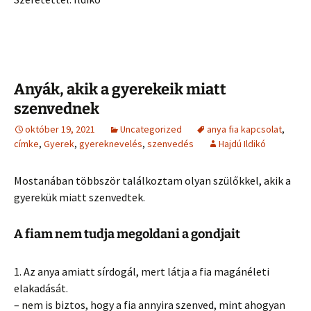
Anyák, akik a gyerekeik miatt
szenvednek
október 19, 2021
Uncategorized
anya fia kapcsolat
,
címke
,
Gyerek
,
gyereknevelés
,
szenvedés
Hajdú Ildikó
Mostanában többször találkoztam olyan szülőkkel, akik a
gyerekük miatt szenvedtek.
A fiam nem tudja megoldani a gondjait
1. Az anya amiatt sírdogál, mert látja a fia magánéleti
elakadását.
– nem is biztos, hogy a fia annyira szenved, mint ahogyan