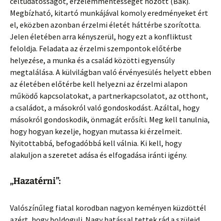
céltudatosságot, érzelemmentességet hozott (Bak).
Megbízható, kitartó munkájával komoly eredményeket ért
el, eközben azonban érzelmi életét háttérbe szorította.
Jelen életében arra kényszerül, hogy ezt a konfliktust
feloldja. Feladata az érzelmi szempontok előtérbe
helyezése, a munka és a család közötti egyensúly
megtalálása. A külvilágban való érvényesülés helyett ebben
az életében előtérbe kell helyezni az érzelmi alapon
működő kapcsolatokat, a partnerkapcsolatot, az otthont,
a családot, a másokról való gondoskodást. Azáltal, hogy
másokról gondoskodik, önmagát erősíti. Meg kell tanulnia,
hogy hogyan kezelje, hogyan mutassa ki érzelmeit.
Nyitottabbá, befogadóbbá kell válnia. Ki kell, hogy
alakuljon a szeretet adása és elfogadása iránti igény.
„Hazatérni”:
Valószínűleg fiatal korodban nagyon keményen küzdöttél
azért, hogy boldogulj. Nagy hatással tettek rád a szüleid