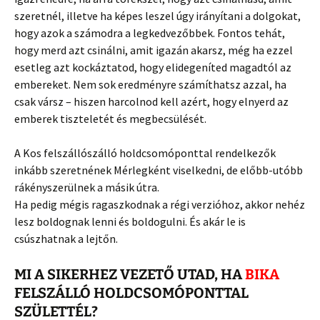
szeretnél, illetve ha képes leszel úgy irányítani a dolgokat,
hogy azok a számodra a legkedvezőbbek. Fontos tehát,
hogy merd azt csinálni, amit igazán akarsz, még ha ezzel
esetleg azt kockáztatod, hogy elidegeníted magadtól az
embereket. Nem sok eredményre számíthatsz azzal, ha
csak vársz – hiszen harcolnod kell azért, hogy elnyerd az
emberek tiszteletét és megbecsülését.
A Kos felszállószálló holdcsomóponttal rendelkezők
inkább szeretnének Mérlegként viselkedni, de előbb-utóbb
rákényszerülnek a másik útra.
Ha pedig mégis ragaszkodnak a régi verzióhoz, akkor nehéz
lesz boldognak lenni és boldogulni. És akár le is
csúszhatnak a lejtőn.
MI A SIKERHEZ VEZETŐ UTAD, HA
BIKA
FELSZÁLLÓ HOLDCSOMÓPONTTAL
SZÜLETTÉL?