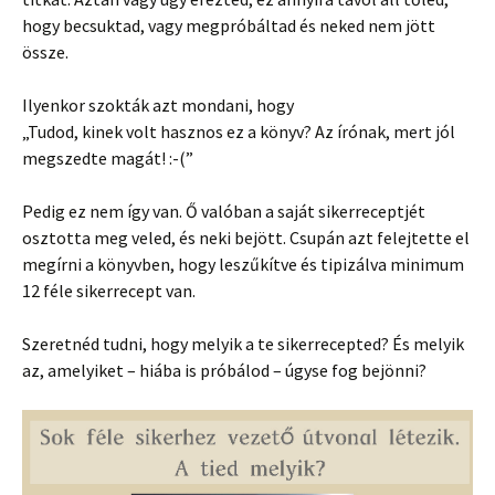
hogy becsuktad, vagy megpróbáltad és neked nem jött
össze.
Ilyenkor szokták azt mondani, hogy
„Tudod, kinek volt hasznos ez a könyv? Az írónak, mert jól
megszedte magát! :-(”
Pedig ez nem így van. Ő valóban a saját sikerreceptjét
osztotta meg veled, és neki bejött. Csupán azt felejtette el
megírni a könyvben, hogy leszűkítve és tipizálva minimum
12 féle sikerrecept van.
Szeretnéd tudni, hogy melyik a te sikerrecepted? És melyik
az, amelyiket – hiába is próbálod – úgyse fog bejönni?