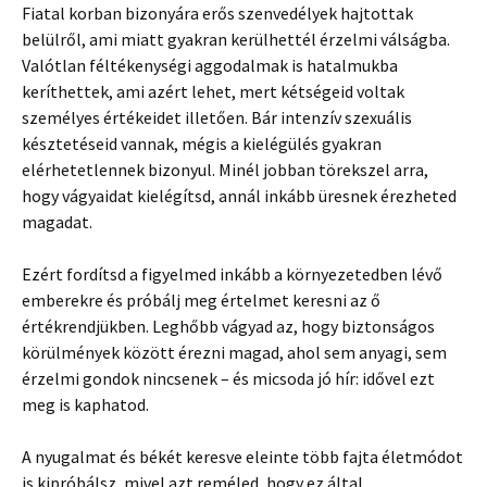
Fiatal korban bizonyára erős szenvedélyek hajtottak
belülről, ami miatt gyakran kerülhettél érzelmi válságba.
Valótlan féltékenységi aggodalmak is hatalmukba
keríthettek, ami azért lehet, mert kétségeid voltak
személyes értékeidet illetően. Bár intenzív szexuális
késztetéseid vannak, mégis a kielégülés gyakran
elérhetetlennek bizonyul. Minél jobban törekszel arra,
hogy vágyaidat kielégítsd, annál inkább üresnek érezheted
magadat.
Ezért fordítsd a figyelmed inkább a környezetedben lévő
emberekre és próbálj meg értelmet keresni az ő
értékrendjükben. Leghőbb vágyad az, hogy biztonságos
körülmények között érezni magad, ahol sem anyagi, sem
érzelmi gondok nincsenek – és micsoda jó hír: idővel ezt
meg is kaphatod.
A nyugalmat és békét keresve eleinte több fajta életmódot
is kipróbálsz, mivel azt reméled, hogy ez által