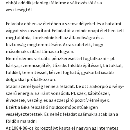
ebből adódik jelenlegi félelme a változástól és a
veszteségtől.
Feladata ebben az életében a szenvedélyeket és a hatalmi
vágyat visszaszorítani. Feladatát a mindennapi életben kell
megtalálnia, törekednie kell az állandóságra és a
biztonság megteremtésére. Arra született, hogy
másoknak szilárd támasza legyen.
Nem érdemes virtuális pénzkeresettel foglalkozni – pl.
kártya, szerencsejáték, tőzsde. Inkább építéssel, birtokkal,
földdel, teremtéssel, kézzel fogható, gyakorlatiasabb
dolgokkal próbálkozzon.
Stabil személyiség lenne a feladat. De ott a Skorpió örvény-
szerű energia. Ez iránt vonzódik. Pl. szex, kábítószer,
élvezetek, veszély, és az ezzel járó pozitív élmények.
Ezért a Bika felszálló holdcsomópontúak igen
veszélyeztetettek. És nehéz feladat számukra stabilan a
földön maradni.
Az 1984-86-os korosztályt kapta el nagyon az internetes