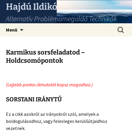
Hajdú Ildikó
Alternatív Problémamegoldó Technikák
Ugrás
Keresés
Menü
a
tartalomhoz
Karmikus sorsfeladatod –
Holdcsomópontok
(Lejjebb pontos útmutatót kapsz magadhoz.)
SORSTANI IRÁNYTŰ
Ez a cikk azokról az irányokról szól, amelyek a
boldogulásodhoz, vagy felesleges kerülőútjaidhoz
vezetnek.