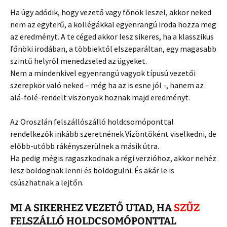
Ha úgy adódik, hogy vezető vagy főnök leszel, akkor neked
nem az egyterű, a kollégákkal egyenrangú iroda hozza meg
az eredményt. A te céged akkor lesz sikeres, ha a klasszikus
főnöki irodában, a többiektől elszeparáltan, egy magasabb
szintű helyről menedzseled az ügyeket.
Nem a mindenkivel egyenrangú vagyok típusú vezetői
szerepkör való neked – még ha az is esne jól -, hanem az
alá-fölé-rendelt viszonyok hoznak majd eredményt.
Az Oroszlán felszállószálló holdcsomóponttal
rendelkezők inkább szeretnének Vízöntőként viselkedni, de
előbb-utóbb rákényszerülnek a másik útra.
Ha pedig mégis ragaszkodnak a régi verzióhoz, akkor nehéz
lesz boldognak lenni és boldogulni. És akár le is
csúszhatnak a lejtőn.
MI A SIKERHEZ VEZETŐ UTAD, HA
SZŰZ
FELSZÁLLÓ HOLDCSOMÓPONTTAL