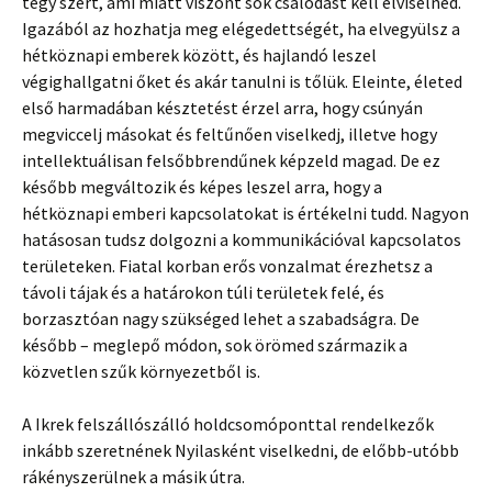
tégy szert, ami miatt viszont sok csalódást kell elviselned.
Igazából az hozhatja meg elégedettségét, ha elvegyülsz a
hétköznapi emberek között, és hajlandó leszel
végighallgatni őket és akár tanulni is tőlük. Eleinte, életed
első harmadában késztetést érzel arra, hogy csúnyán
megviccelj másokat és feltűnően viselkedj, illetve hogy
intellektuálisan felsőbbrendűnek képzeld magad. De ez
később megváltozik és képes leszel arra, hogy a
hétköznapi emberi kapcsolatokat is értékelni tudd. Nagyon
hatásosan tudsz dolgozni a kommunikációval kapcsolatos
területeken. Fiatal korban erős vonzalmat érezhetsz a
távoli tájak és a határokon túli területek felé, és
borzasztóan nagy szükséged lehet a szabadságra. De
később – meglepő módon, sok örömed származik a
közvetlen szűk környezetből is.
A Ikrek felszállószálló holdcsomóponttal rendelkezők
inkább szeretnének Nyilasként viselkedni, de előbb-utóbb
rákényszerülnek a másik útra.