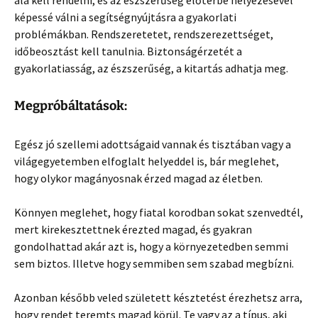
képessé válni a segítségnyújtásra a gyakorlati
problémákban. Rendszeretetet, rendszerezettséget,
időbeosztást kell tanulnia. Biztonságérzetét a
gyakorlatiasság, az észszerűség, a kitartás adhatja meg.
Megpróbáltatások:
Egész jó szellemi adottságaid vannak és tisztában vagy a
világegyetemben elfoglalt helyeddel is, bár meglehet,
hogy olykor magányosnak érzed magad az életben.
Könnyen meglehet, hogy fiatal korodban sokat szenvedtél,
mert kirekesztettnek érezted magad, és gyakran
gondolhattad akár azt is, hogy a környezetedben semmi
sem biztos. Illetve hogy semmiben sem szabad megbízni.
Azonban később veled született késztetést érezhetsz arra,
hogy rendet teremts magad körül. Te vagy az a típus, aki