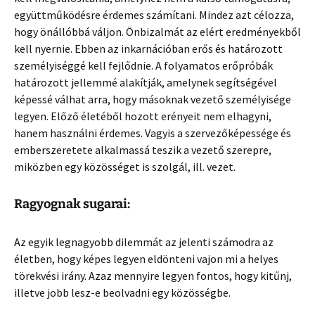
együttműködésre érdemes számítani. Mindez azt célozza,
hogy önállóbbá váljon. Önbizalmát az elért eredményekből
kell nyernie. Ebben az inkarnációban erős és határozott
személyiséggé kell fejlődnie. A folyamatos erőpróbák
határozott jellemmé alakítják, amelynek segítségével
képessé válhat arra, hogy másoknak vezető személyisége
legyen. Előző életéből hozott erényeit nem elhagyni,
hanem használni érdemes. Vagyis a szervezőképessége és
emberszeretete alkalmassá teszik a vezető szerepre,
miközben egy közösséget is szolgál, ill. vezet.
Ragyognak sugarai:
Az egyik legnagyobb dilemmát az jelenti számodra az
életben, hogy képes legyen eldönteni vajon mi a helyes
törekvési irány. Azaz mennyire legyen fontos, hogy kitűnj,
illetve jobb lesz-e beolvadni egy közösségbe.