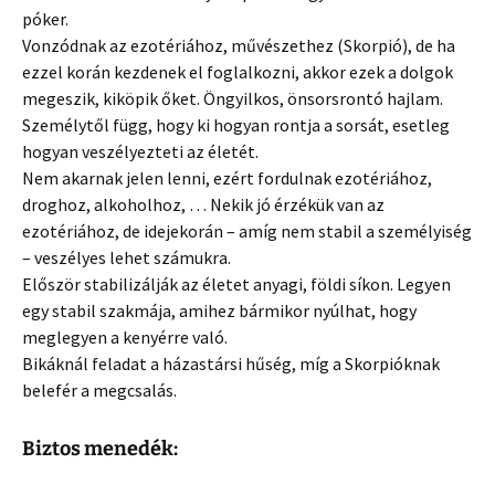
póker.
Vonzódnak az ezotériához, művészethez (Skorpió), de ha
ezzel korán kezdenek el foglalkozni, akkor ezek a dolgok
megeszik, kiköpik őket. Öngyilkos, önsorsrontó hajlam.
Személytől függ, hogy ki hogyan rontja a sorsát, esetleg
hogyan veszélyezteti az életét.
Nem akarnak jelen lenni, ezért fordulnak ezotériához,
droghoz, alkoholhoz, … Nekik jó érzékük van az
ezotériához, de idejekorán – amíg nem stabil a személyiség
– veszélyes lehet számukra.
Először stabilizálják az életet anyagi, földi síkon. Legyen
egy stabil szakmája, amihez bármikor nyúlhat, hogy
meglegyen a kenyérre való.
Bikáknál feladat a házastársi hűség, míg a Skorpióknak
belefér a megcsalás.
Biztos menedék: