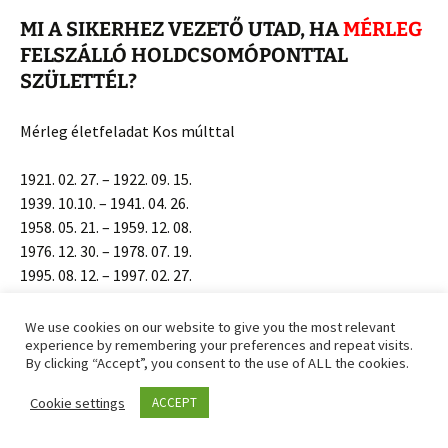
MI A SIKERHEZ VEZETŐ UTAD, HA
MÉRLEG
FELSZÁLLÓ HOLDCSOMÓPONTTAL
SZÜLETTÉL?
Mérleg életfeladat Kos múlttal
1921. 02. 27. – 1922. 09. 15.
1939. 10.10. – 1941. 04. 26.
1958. 05. 21. – 1959. 12. 08.
1976. 12. 30. – 1978. 07. 19.
1995. 08. 12. – 1997. 02. 27.
2014. 03. 23. – 2015. 10. 9.
We use cookies on our website to give you the most relevant
experience by remembering your preferences and repeat visits.
Képzelje el úgy, mintha az előző életéből Kos típusú
By clicking “Accept”, you consent to the use of ALL the cookies.
önbizalmat, elszántságot, akaraterőt, bátorságot,
kezdeményező készséget hozott volna. Ahol arra
Cookie settings
ACCEPT
törekedett, hogy mindenben az első legyen, miközben
mások érdekeit, érzéseit figyelmen kívül hagyta.