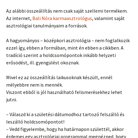
Az alábbi összeállítás nem csak saját szellemi termékem.
Az internet,
Bali Nóra karmaasztrológus
, valamint saját
asztrológiai tanulmányaim a források.
A hagyományos – középkori asztrológia – nem foglalkozik
ezzel így, ebben a formában, mint én ebben a cikkben. A
tradíció szerint a holdcsomópontok inkább helyzeti
erősödést, ill. gyengülést okoznak.
Mivel ez az összeállítás laikusoknak készült, ennél
mélyebbre nem is mennék.
Viszont ebből is jól használható felismerésekhez lehet
jutni.
– Válaszd ki a születési dátumodhoz tartozó felszálló és
leszálló holdcsomópontot!
– Vedd figyelembe, hogy ha határnapon születtél, akkor
érdemes egy asztrológiai programmal megnézned, hogy