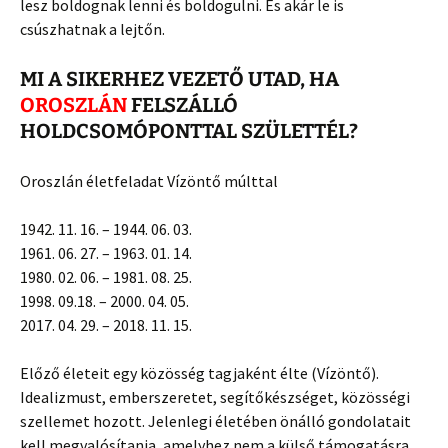
lesz boldognak lenni és boldogulni. És akár le is
csúszhatnak a lejtőn.
MI A SIKERHEZ VEZETŐ UTAD, HA
OROSZLÁN
FELSZÁLLÓ
HOLDCSOMÓPONTTAL SZÜLETTÉL?
Oroszlán életfeladat Vízöntő múlttal
1942. 11. 16. – 1944. 06. 03.
1961. 06. 27. – 1963. 01. 14.
1980. 02. 06. – 1981. 08. 25.
1998. 09.18. – 2000. 04. 05.
2017. 04. 29. – 2018. 11. 15.
Előző életeit egy közösség tagjaként élte (Vízöntő).
Idealizmust, emberszeretet, segítőkészséget, közösségi
szellemet hozott. Jelenlegi életében önálló gondolatait
kell megvalósítania, amelyhez nem a külső támogatásra,