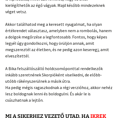
kielégíthetők az égő vágyak. Majd később mindezeknek
véget vetsz.
Akkor találhatod meg a keresett nyugalmat, ha olyan
értékrendet választasz, amelyben nem a rombolás, hanem
a dolgok megőrzése a legfontosabb. Fontos, hogy képes
legyél úgy gondolkozni, hogy örüljön annak, amit
megszereztél az életben, és ne pedig azon keseregj, amit
elveszítettél.
A Bika felszállószálló holdcsomóponttal rendelkezők
inkább szeretnének Skorpióként viselkedni, de előbb-
utóbb rákényszerülnek a másik útra.
Ha pedig mégis ragaszkodnak a régi verzióhoz, akkor nehéz
lesz boldognak lenni és boldogulni. És akár le is
csúszhatnak a lejtőn.
MI A SIKERHEZ VEZETŐ UTAD, HA
IKREK