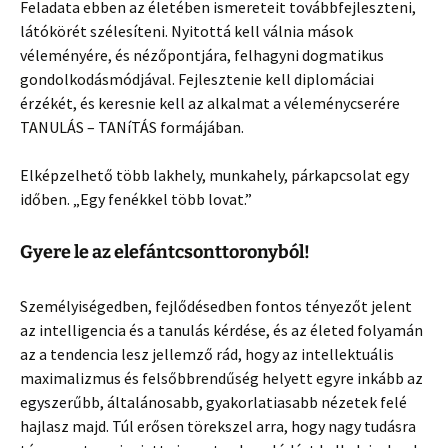
Feladata ebben az életében ismereteit továbbfejleszteni,
látókörét szélesíteni. Nyitottá kell válnia mások
véleményére, és nézőpontjára, felhagyni dogmatikus
gondolkodásmódjával. Fejlesztenie kell diplomáciai
érzékét, és keresnie kell az alkalmat a véleménycserére
TANULÁS – TANíTÁS formájában.
Elképzelhető több lakhely, munkahely, párkapcsolat egy
időben. „Egy fenékkel több lovat.”
Gyere le az elefántcsonttoronyból!
Személyiségedben, fejlődésedben fontos tényezőt jelent
az intelligencia és a tanulás kérdése, és az életed folyamán
az a tendencia lesz jellemző rád, hogy az intellektuális
maximalizmus és felsőbbrendűség helyett egyre inkább az
egyszerűbb, általánosabb, gyakorlatiasabb nézetek felé
hajlasz majd. Túl erősen törekszel arra, hogy nagy tudásra