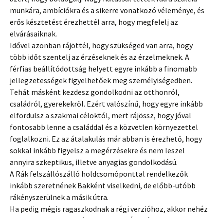
munkára, ambíciókra és a sikerre vonatkozó véleménye, és
erős késztetést érezhettél arra, hogy megfelelj az
elvárásaiknak.
Idővel azonban rájöttél, hogy szükséged van arra, hogy
több időt szentelj az érzéseknek és az érzelmeknek. A
férfias beállítódottság helyett egyre inkább a finomabb
jellegzetességek figyelhetőek meg személyiségedben.
Tehát másként kezdesz gondolkodni az otthonról,
családról, gyerekekről. Ezért valószínű, hogy egyre inkább
elfordulsz a szakmai céloktól, mert rájössz, hogy jóval
fontosabb lenne a családdal és a közvetlen környezettel
foglalkozni. Ez az átalakulás már abban is érezhető, hogy
sokkal inkább figyelsz a megérzésekre és nem leszel
annyira szkeptikus, illetve anyagias gondolkodású.
A Rák felszállószálló holdcsomóponttal rendelkezők
inkább szeretnének Bakként viselkedni, de előbb-utóbb
rákényszerülnek a másik útra.
Ha pedig mégis ragaszkodnak a régi verzióhoz, akkor nehéz