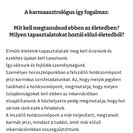
A karmaasztrológus így fogalmaz:
Mit kell megtanulnod ebben az életedben?
Milyen tapasztalatokat hoztál előző életedből?
Elmúlt életeink tapasztalatait meg kell őriznünk és
ezekhez újakat kell tanulnunk.
Így változik és fejlődik személyiségünk.
Személyes horoszkópunkban a felszálló holdcsomópont
jelzi karmikus sorsfeladatunkat. Az, hogy melyik jegyben
található a holdcsomópont, megmutatja, hogy milyen
tulajdonságokat kell ebben az inkarnációban
elsajátítanunk. A házhelyzete pedig megmutatja, hogy hol
várnak ránk ezek a feladatok.
A leszálló holdcsomópont a már teljesített, megtanult
karmát jelzi, mindazt a tudást, amit már előző
inkarnációinkban összegyűjtöttünk.