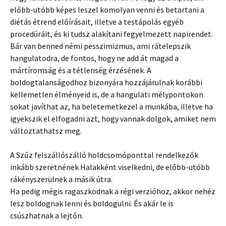
előbb-utóbb képes leszel komolyan venni és betartani a
diétás étrend előírásait, illetve a testápolás egyéb
procedúráit, és ki tudsz alakítani fegyelmezett napirendet.
Bár van benned némi pesszimizmus, ami rátelepszik
hangulatodra, de fontos, hogy ne add át magad a
mártíromság és a tétlenség érzésének. A
boldogtalanságodhoz bizonyára hozzájárulnak korábbi
kellemetlen élményeid is, de a hangulati mélypontokon
sokat javíthat az, ha beletemetkezel a munkába, illetve ha
igyekszik el elfogadni azt, hogy vannak dolgok, amiket nem
változtathatsz meg.
A Szűz felszállószálló holdcsomóponttal rendelkezők
inkább szeretnének Halakként viselkedni, de előbb-utóbb
rákényszerülnek a másik útra.
Ha pedig mégis ragaszkodnak a régi verzióhoz, akkor nehéz
lesz boldognak lenni és boldogulni. És akár le is
csúszhatnak a lejtőn.