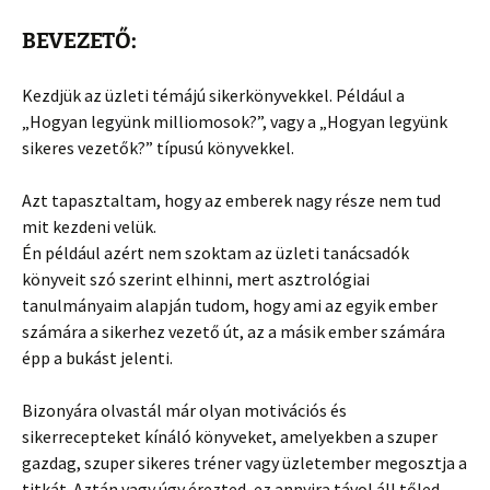
BEVEZETŐ:
Kezdjük az üzleti témájú sikerkönyvekkel. Például a
„Hogyan legyünk milliomosok?”, vagy a „Hogyan legyünk
sikeres vezetők?” típusú könyvekkel.
Azt tapasztaltam, hogy az emberek nagy része nem tud
mit kezdeni velük.
Én például azért nem szoktam az üzleti tanácsadók
könyveit szó szerint elhinni, mert asztrológiai
tanulmányaim alapján tudom, hogy ami az egyik ember
számára a sikerhez vezető út, az a másik ember számára
épp a bukást jelenti.
Bizonyára olvastál már olyan motivációs és
sikerrecepteket kínáló könyveket, amelyekben a szuper
gazdag, szuper sikeres tréner vagy üzletember megosztja a
titkát. Aztán vagy úgy érezted, ez annyira távol áll tőled,