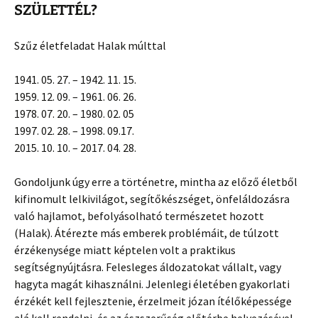
SZÜLETTÉL?
Szűz életfeladat Halak múlttal
1941. 05. 27. – 1942. 11. 15.
1959. 12. 09. – 1961. 06. 26.
1978. 07. 20. – 1980. 02. 05
1997. 02. 28. – 1998. 09.17.
2015. 10. 10. – 2017. 04. 28.
Gondoljunk úgy erre a történetre, mintha az előző életből
kifinomult lelkivilágot, segítőkészséget, önfeláldozásra
való hajlamot, befolyásolható természetet hozott
(Halak). Átérezte más emberek problémáit, de túlzott
érzékenysége miatt képtelen volt a praktikus
segítségnyújtásra. Felesleges áldozatokat vállalt, vagy
hagyta magát kihasználni. Jelenlegi életében gyakorlati
érzékét kell fejlesztenie, érzelmeit józan ítélőképessége
alá kell rendelni, és az észszerűség előtérbe helyezésével