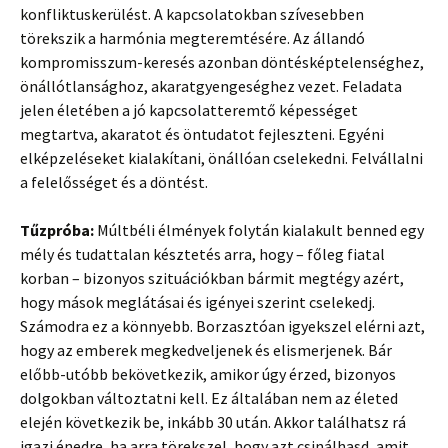
konfliktuskerülést. A kapcsolatokban szívesebben
törekszik a harmónia megteremtésére. Az állandó
kompromisszum-keresés azonban döntésképtelenséghez,
önállótlansághoz, akaratgyengeséghez vezet. Feladata
jelen életében a jó kapcsolatteremtő képességet
megtartva, akaratot és öntudatot fejleszteni. Egyéni
elképzeléseket kialakítani, önállóan cselekedni. Felvállalni
a felelősséget és a döntést.
Tűzpróba:
Múltbéli élmények folytán kialakult benned egy
mély és tudattalan késztetés arra, hogy – főleg fiatal
korban – bizonyos szituációkban bármit megtégy azért,
hogy mások meglátásai és igényei szerint cselekedj.
Számodra ez a könnyebb. Borzasztóan igyekszel elérni azt,
hogy az emberek megkedveljenek és elismerjenek. Bár
előbb-utóbb bekövetkezik, amikor úgy érzed, bizonyos
dolgokban változtatni kell. Ez általában nem az életed
elején következik be, inkább 30 után. Akkor találhatsz rá
igazi énedre, ha arra törekszel, hogy azt csinálhasd, amit