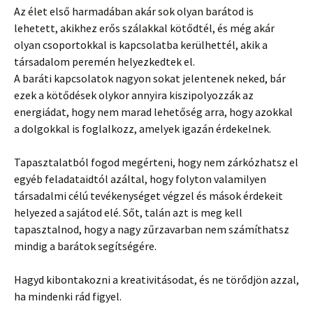
Az élet első harmadában akár sok olyan barátod is
lehetett, akikhez erős szálakkal kötődtél, és még akár
olyan csoportokkal is kapcsolatba kerülhettél, akik a
társadalom peremén helyezkedtek el.
A baráti kapcsolatok nagyon sokat jelentenek neked, bár
ezek a kötődések olykor annyira kiszipolyozzák az
energiádat, hogy nem marad lehetőség arra, hogy azokkal
a dolgokkal is foglalkozz, amelyek igazán érdekelnek.
Tapasztalatból fogod megérteni, hogy nem zárkózhatsz el
egyéb feladataidtól azáltal, hogy folyton valamilyen
társadalmi célú tevékenységet végzel és mások érdekeit
helyezed a sajátod elé. Sőt, talán azt is meg kell
tapasztalnod, hogy a nagy zűrzavarban nem számíthatsz
mindig a barátok segítségére.
Hagyd kibontakozni a kreativitásodat, és ne törődjön azzal,
ha mindenki rád figyel.