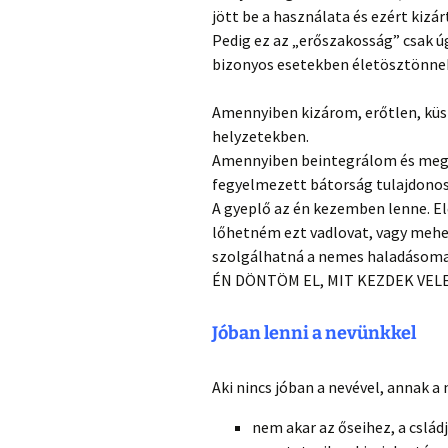
jött be a használata és ezért kizár
Pedig ez az „erőszakosság” csak úg
bizonyos esetekben életösztönnek
Amennyiben kizárom, erőtlen, küs
helyzetekben.
Amennyiben beintegrálom és megf
fegyelmezett bátorság tulajdonos
A gyeplő az én kezemben lenne. El
lőhetném ezt vadlovat, vagy mehe
szolgálhatná a nemes haladásoma
ÉN DÖNTÖM EL, MIT KEZDEK VELE
Jóban lenni a nevünkkel
Aki nincs jóban a nevével, annak a
nem akar az őseihez, a cslá