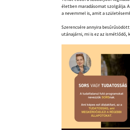
életben maradásomat szolgálja. A
a nevemmel is, amit a születésemk
Szerencsére annyira besűrűsödött
utánajárni, mi is ez az ismétlődő,
Videólejátszó