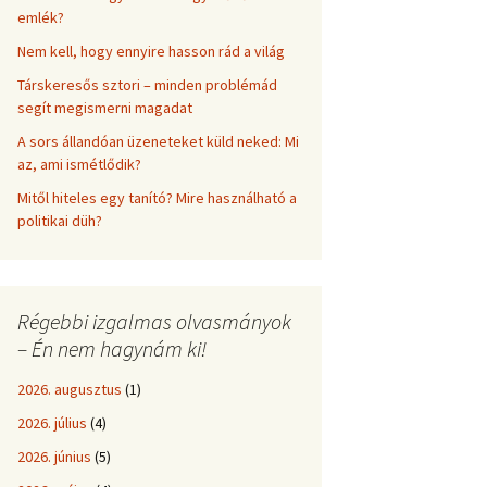
emlék?
Nem kell, hogy ennyire hasson rád a világ
Társkeresős sztori – minden problémád
segít megismerni magadat
A sors állandóan üzeneteket küld neked: Mi
az, ami ismétlődik?
Mitől hiteles egy tanító? Mire használható a
politikai düh?
Régebbi izgalmas olvasmányok
– Én nem hagynám ki!
2026. augusztus
(1)
2026. július
(4)
2026. június
(5)