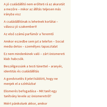
A jó családállító nem erőlteti rá az akaratát
a mezőre – mikor az állítás teljesen más
irányba visz
A családállítónak is lehetnek korlátai –
válassz jó szakembert!
Az első számú parfümőr a Teremtő
Amikor eszedbe sem jut a telefon – Social
media detox – személyes tapasztalat
Ez nem mindenkinek való – zárt önismereti
klub: habcsók.
Beszélgessünk a testi tünettel – aranyér,
identitás és családállítás
A gondviselés 8 jelet küldött, hogy ne
menjek el a színházba!
Elismerés befogadása – Mit tanít egy
tanítvány levele az önismeretről?
Miért pánikolunk akkor, amikor