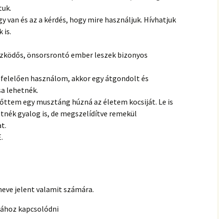
tuk.
y van és az a kérdés, hogy mire használjuk. Hívhatjuk
 is.
zködős, önsorsrontó ember leszek bizonyos
elelően használom, akkor egy átgondolt és
a lehetnék.
őttem egy musztáng húzná az életem kocsiját. Le is
tnék gyalog is, de megszelídítve remekül
t.
.
 neve jelent valamit számára.
djához kapcsolódni