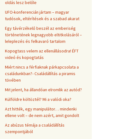
oldás lesz belőle
UFO-konferencián jártam – magyar
tudósok, eltérítések és a szabad akarat
Egy távérzékelő beszél az emberiség
történetének legnagyobb eltitkolásáról –
leleplezés és felkavaró tartalom
Kopogtass velem az ellenállásodra! ÉFT
videó és kopogtatás
Miért nincs a férfiaknak párkapcsolata a
családunkban?- Családállítás a piramis
tövében
Mit jelent, ha állandóan elromlik az autód?
Külföldre költöztél? Mi a valódi oka?
Azt hitték, egy manipulátor… mindenki
ellene volt – de nem azért, amit gondolt
Az abúzus témája a családállítás
szempontjából