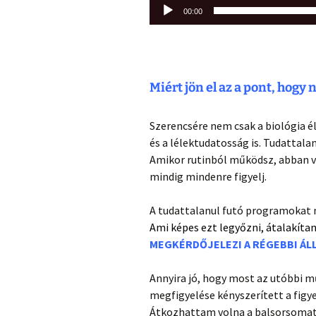
00:00
Miért jön el az a pont, hogy
Szerencsére nem csak a biológia
és a lélektudatosság is. Tudattal
Amikor rutinból működsz, abban va
mindig mindenre figyelj.
A tudattalanul futó programokat
Ami képes ezt legyőzni, átalakítan
MEGKÉRDŐJELEZI A RÉGEBBI Á
Annyira jó, hogy most az utóbbi 
megfigyelése kényszerített a figye
Átkozhattam volna a balsorsomat,