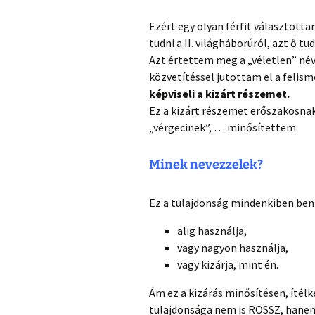
Ezért egy olyan férfit választotta
tudni a II. világháborúról, azt ő tud
Azt értettem meg a „véletlen” né
közvetítéssel jutottam el a felis
képviseli a kizárt részemet.
Ez a kizárt részemet erőszakosna
„vérgecinek”, … minősítettem.
Minek nevezzelek?
Ez a tulajdonság mindenkiben benn
alig használja,
vagy nagyon használja,
vagy kizárja, mint én.
Ám ez a kizárás minősítésen, ítél
tulajdonsága nem is ROSSZ, hanem 