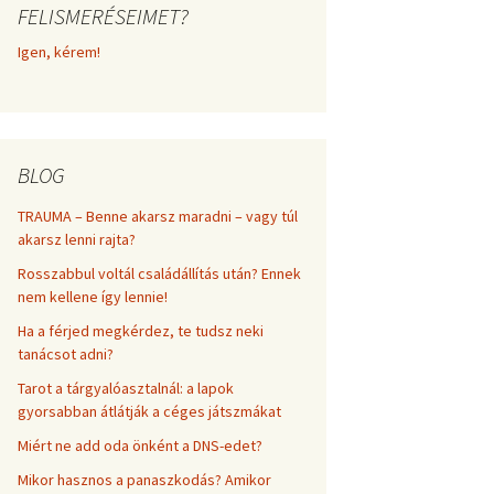
FELISMERÉSEIMET?
frekvenciákkal
Korlátozó hiedelmek a
testsúly, elhízás, evés, …
Igen, kérem!
AZ ÉLET DOLGAI
témakörében
RÖVIDEN
BLOG
TRAUMA – Benne akarsz maradni – vagy túl
akarsz lenni rajta?
Rosszabbul voltál családállítás után? Ennek
nem kellene így lennie!
Ha a férjed megkérdez, te tudsz neki
tanácsot adni?
Tarot a tárgyalóasztalnál: a lapok
gyorsabban átlátják a céges játszmákat
Miért ne add oda önként a DNS-edet?
Mikor hasznos a panaszkodás? Amikor