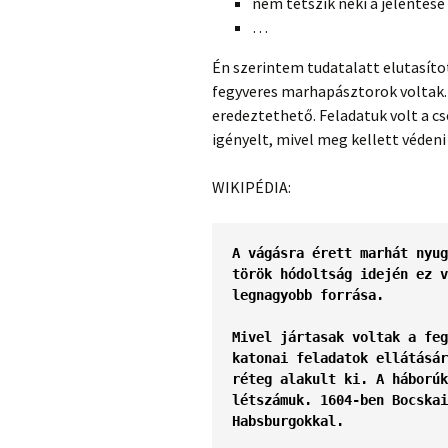
nem tetszik neki a jelentése
…
Én szerintem tudatalatt elutasíto
fegyveres marhapásztorok voltak.
eredeztethető. Feladatuk volt a cs
igényelt, mivel meg kellett védeni
WIKIPÉDIA:
török hódoltság
 idején ez v
legnagyobb forrása.
Mivel jártasak voltak a feg
katonai feladatok ellátásár
réteg alakult ki. A
 háborúk
létszámuk. 
1604
-ben 
Bocskai
Habsburgokkal.