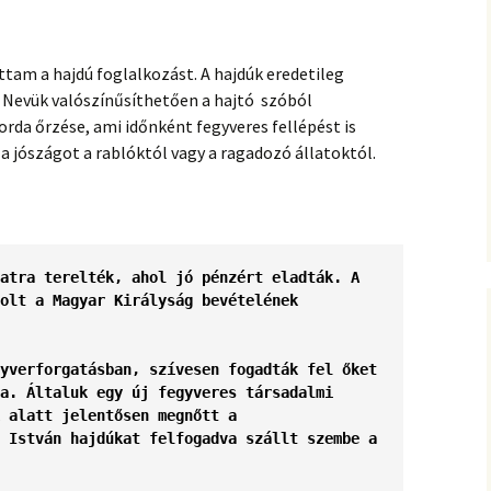
ttam a hajdú foglalkozást. A hajdúk eredetileg
 Nevük valószínűsíthetően a hajtó szóból
orda őrzése, ami időnként fegyveres fellépést is
 a jószágot a rablóktól vagy a ragadozó állatoktól.
A vágásra érett marhát nyugatra terelték, ahol jó pénzért eladták. A 
olt a 
Magyar Királyság
 bevételének 
yverforgatásban, szívesen fogadták fel őket 
a. Általuk egy új fegyveres társadalmi 
 alatt jelentősen megnőtt a 
 István
 hajdúkat felfogadva szállt szembe a 