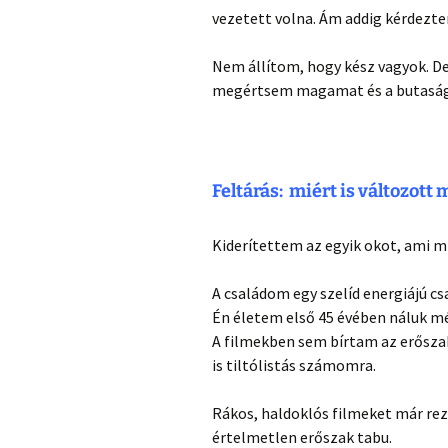
vezetett volna. Ám addig kérdezt
Nem állítom, hogy kész vagyok. De
megértsem magamat és a butaság
Feltárás: miért is változott
Kiderítettem az egyik okot, ami mia
A családom egy szelíd energiájú cs
Én életem első 45 évében náluk mé
A filmekben sem bírtam az erőszak
is tiltólistás számomra.
Rákos, haldoklós filmeket már rez
értelmetlen erőszak tabu.