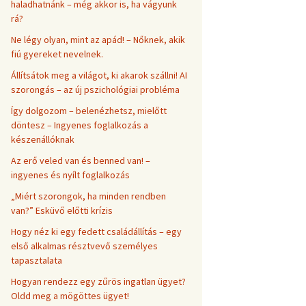
haladhatnánk – még akkor is, ha vágyunk
rá?
Ne légy olyan, mint az apád! – Nőknek, akik
fiú gyereket nevelnek.
Állítsátok meg a világot, ki akarok szállni! AI
szorongás – az új pszichológiai probléma
Így dolgozom – belenézhetsz, mielőtt
döntesz – Ingyenes foglalkozás a
készenállóknak
Az erő veled van és benned van! –
ingyenes és nyílt foglalkozás
„Miért szorongok, ha minden rendben
van?” Esküvő előtti krízis
Hogy néz ki egy fedett családállítás – egy
első alkalmas résztvevő személyes
tapasztalata
Hogyan rendezz egy zűrös ingatlan ügyet?
Oldd meg a mögöttes ügyet!