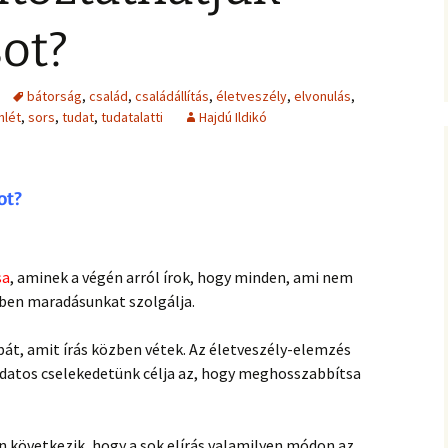
jesztő
ítás –
felismeréseimet és
MIRE RÁJÖTTEM 5.
Ítélkezőlap – segédlet a
eseteimet?
ÉFT esetek 4.
ot?
)
VETÍTÉS –
módszerhez
Ingás Lélekállítás
ával –
M
tanfolyam
Általános Szerződési
ÉFT esetek –
Feltételek
tanítványoktól
bátorság
,
család
,
családállítás
,
életveszély
,
elvonulás
,
ALKOZÁS
nlét
,
sors
,
tudat
,
tudatalatti
Hajdú Ildikó
élelem,
K
 harag
Vegyes esetek
 elemzés
e
Alternatív megoldások
ia –
Kronobiológiai
problémákra
ot?
iológia
számolóprogram
k
Kronobiológiai esetek
E – 4
ANFOLYAM
sa
, aminek a végén arról írok, hogy minden, ami nem
FASTER EFT esetek
tben maradásunkat szolgálja.
s
 tudatszintek
Ügyfelek meséi
GYEREKBAJOK
bát, amit írás közben vétek. Az életveszély-elemzés
A saját mesém
udatos cselekedetünk célja az, hogy meghosszabbítsa
ÍTÁST!
Megvásárolható
n következik, hogy a sok elírás valamilyen módon az