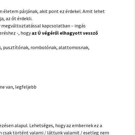
m életem párjának, akit pont ez érdekel. Amit lehet
ja, az őt érdekli.
v megváltoztatással kapcsolatban – ingás
meréshez -, hogy
az Ú végéről elhagyott vessző
k, pusztítónak, rombolónak, alattomosnak,
e van, legfeljebb
kezésen alapul. Lehetséges, hogy az embernek ez a
csak történt valami / láttunk valamit / esetleg nem