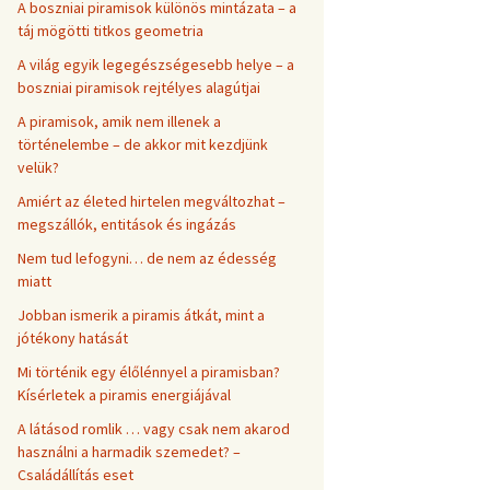
A boszniai piramisok különös mintázata – a
táj mögötti titkos geometria
A világ egyik legegészségesebb helye – a
boszniai piramisok rejtélyes alagútjai
A piramisok, amik nem illenek a
történelembe – de akkor mit kezdjünk
velük?
Amiért az életed hirtelen megváltozhat –
megszállók, entitások és ingázás
Nem tud lefogyni… de nem az édesség
miatt
Jobban ismerik a piramis átkát, mint a
jótékony hatását
Mi történik egy élőlénnyel a piramisban?
Kísérletek a piramis energiájával
A látásod romlik … vagy csak nem akarod
használni a harmadik szemedet? –
Családállítás eset