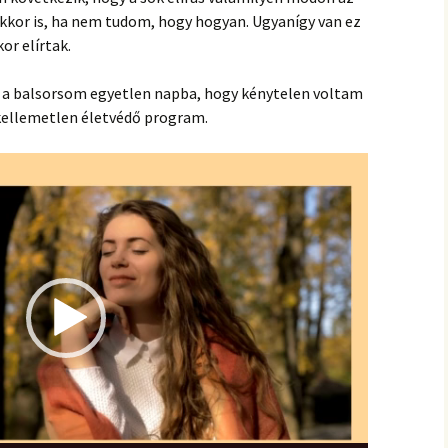
hanganyagok – régebbi
foglalkozások
kkor is, ha nem tudom, hogy hogyan. Ugyanígy van ez
or elírtak.
 a balsorsom egyetlen napba, hogy kénytelen voltam
 kellemetlen életvédő program.