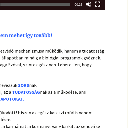
00:16
 nem mehet így tovább!
 életvédő mechanizmusa működik, hanem a tudatosság
an állapotban mindig a biológiai programok győznek.
gy. Szóval, szinte egész nap. Lehetetlen, hogy
 nevezzük
SORS
nak.
i, az a
TUDATOSSÁG
nak az a működése, ami
LLAPOTOKAT
.
működött! Hiszen az egész katasztrofális napom
lésre.
 a karmámat, a kormányt vagy bárkit, az sehová se