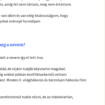
em, amíg fel nem tártam, meg nem értettem.
 van időm és van elég kíváncsiságom, hogy
okat erénnyé formáljam.
 meg a nevem?
tt a nevem így el lett írva.
alád, de olykor tudják képviselni magukat.
g sokkal jobban konfliktuskerülő voltam.
ot. Minden II. világháborús és bármilyen háborús film
zenéstelenül tudok nézni, de az indokolatlan,