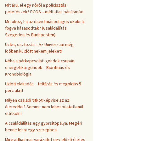
Mit árul el egy nőről a policisztás
petefészek? PCOS – méltatlan bánásmód
Mit okoz, ha az őseid másodlagos okoknál
fogva házasodtak? (Családállítás
Szegeden és Budapesten)
Üzlet, osztozás – Az Univerzum még
időben küldött nekem jeleket!
Néha a párkapcsolati gondok csupán
energetikai gondok – Bioritmus és
Kronobiológia
Üzleti elakadás – feltárás és megoldás 5
perc alatt
Milyen családi titkot képviselsz az
életeddel? Semmit nem lehet büntetlenül
eltitkolni
A családállítás egy gyorsítópálya. Megéri
benne lenni egy szerepben.
Mire adhat magyarázatot egy előző életes